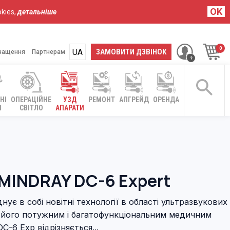
OK
kies,
детальніше
UA
RU
ЗАМОВИТИ ДЗВІНОК
нащення
Партнерам
НІ
ОПЕРАЦІЙНЕ
УЗД
РЕМОНТ
АПГРЕЙД
ОРЕНДА
І
СВІТЛО
АПАРАТИ
MINDRAY DC-6 Expert
нує в собі новітні технології в області ультразвукових
 його потужним і багатофункціональним медичним
C-6 Exp відрізняється...