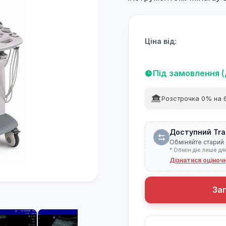
Ціна від:
Під замовлення (
Розстрочка 0% на 6
Доступний Tra
Обміняйте старий 
* Обмін діє лише дл
Дізнатися оціноч
За