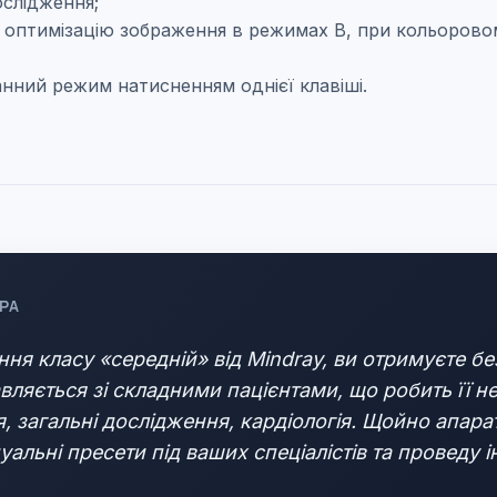
слідження;
оптимізацію зображення в режимах В, при кольоровом
нний режим натисненням однієї клавіші.
РА
ння класу «середній» від Mindray, ви отримуєте 
вляється зі складними пацієнтами, що робить її н
, загальні дослідження, кардіологія. Щойно апарат
уальні пресети під ваших спеціалістів та проведу 