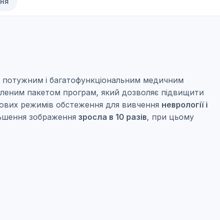
ння
о потужним і багатофункціональним медичним
леним пакетом програм, який дозволяє підвищити
д нових режимів обстеження для вивчення
неврології і
льшення зображення
зросла в 10 разів
, при цьому