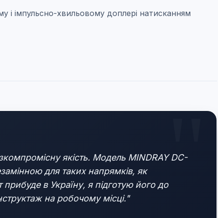
у і імпульсно-хвильовому доплері натисканням
безкомпромісну якість. Модель MINDRAY DC-
езамінною для таких напрямків, як
 прибуде в Україну, я підготую його до
інструктаж на робочому місці."