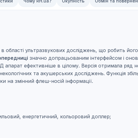
стики
Чому RH.ua?
Окупність
Обмін та поверне
в області ультразвукових досліджень, що робить йог
попередниці
значно допрацьованим інтерфейсом і онов
 УЗД апарат ефективніше в цілому. Версія отримала ря
інекологічних та акушерських досліджень. Функція збі
ки на змінний флеш-носій інформації.
ильовий, енергетичний, кольоровий доплер;