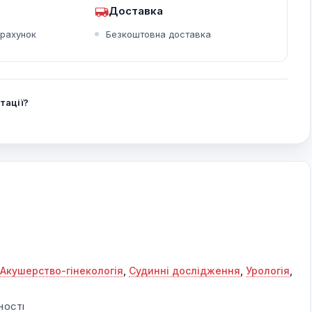
Доставка
зрахунок
Безкоштовна доставка
тації?
Акушерство-гінекологія
,
Судинні дослідження
,
Урологія
,
НОСТІ