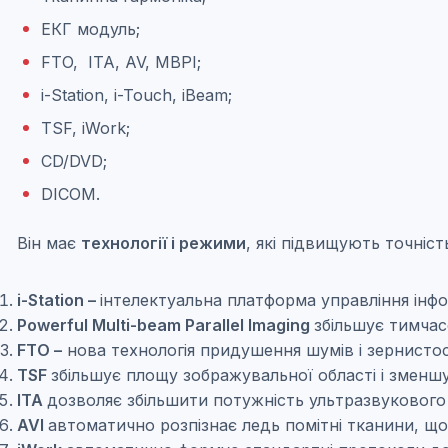
ЕКГ модуль;
FTO, ITA, AV, MBPI;
i-Station, i-Touch, iBeam;
TSF, iWork;
CD/DVD;
DICOM.
Він має
технології і режими
, які підвищують точніст
i-Station –
інтелектуальна платформа управління інфо
Powerful Multi-beam Parallel Imaging
збільшує тимчас
FTO –
нова технологія придушення шумів і зернистос
TSF
збільшує площу зображувальної області і зменшу
ITA
дозволяє збільшити потужність ультразвукового 
AVI
автоматично розпізнає ледь помітні тканини, що