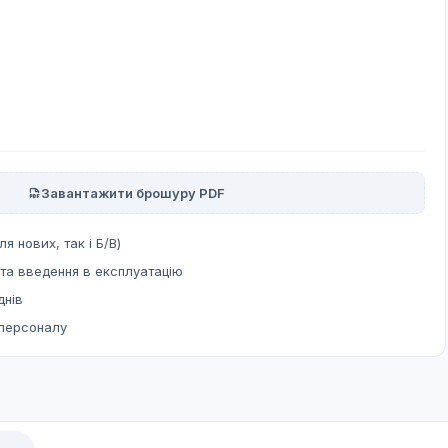
Завантажити брошуру PDF
ля нових, так і Б/В)
та введення в експлуатацію
днів
 персоналу