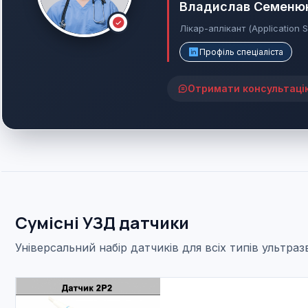
Владислав Семеню
Лікар-аплікант (Application S
Профіль спеціаліста
Отримати консультаці
Сумісні УЗД датчики
Універсальний набір датчиків для всіх типів ультра