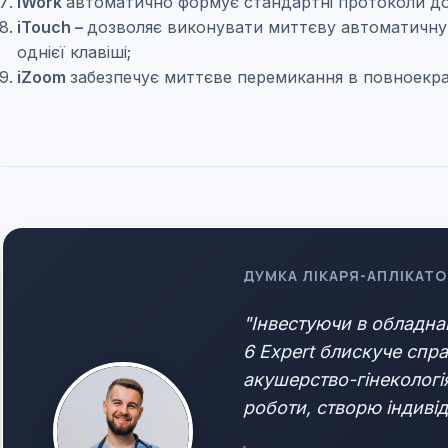
iWork
автоматично формує стандартні протоколи до
iTouch –
дозволяє виконувати миттєву автоматичну 
однієї клавіші;
iZoom
забезпечує миттєве перемикання в повноекра
ДУМКА ЛІКАРЯ-АПЛІКАТО
"Інвестуючи в обладна
6 Expert блискуче спра
акушерство-гінекологія
роботи, створю індивід