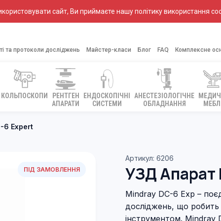
ористовувати сайт, Ви приймаєте нашу політику використання coo
ті та протоколи досліджень
Майстер-класи
Блог
FAQ
Комплексне ос
КОЛЬПОСКОПИ
РЕНТГЕН
ЕНДОСКОПІЧНІ
АНЕСТЕЗІОЛОГІЧНЕ
МЕДИЧ
АПАРАТИ
СИСТЕМИ
ОБЛАДНАННЯ
МЕБЛ
-6 Expert
Артикул: 6206
УЗД Апарат 
ПІД ЗАМОВЛЕННЯ
Mindray DC-6 Exp – поєд
досліджень, що робить
інструментом. Mindray D