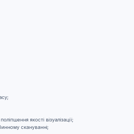
асу;
ліпшення якості візуалізації;
бинному скануванні;