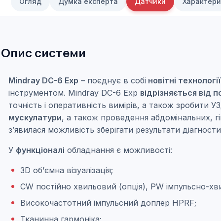
Огляд
Думка експерта
Датчики
Характери
Опис системи
Mindray DC-6 Exp
– поєднує в собі
новітні технології
інструментом. Mindray DC-6 Exp
відрізняється від 
точність і оперативність вимірів, а також зробити
мускулатури
, а також проведення абдомінальних, г
з’явилася можливість зберігати результати діагности
У
функціоналі
обладнання є можливості:
3D об’ємна візуалізація;
CW постійно хвильовий (опція), PW імпульсно-хв
Високочастотний імпульсний доплер HPRF;
Тканинна гармоніка;