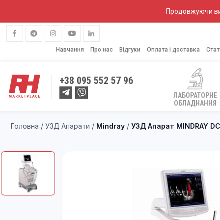
Продовжуючи вик
Навчання
Про нас
Відгуки
Оплата і доставка
Стат
+38
095 552 57 96
ЛАБОРАТОРНЕ
ОБЛАДНАННЯ
Головна
/
УЗД Апарати
/
Mindray
/
УЗД Апарат MINDRAY DC