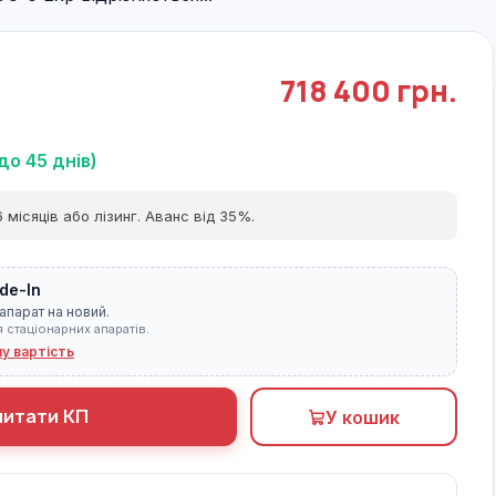
718 400 грн.
до 45 днів)
 місяців або лізинг. Аванс від 35%.
de-In
апарат на новий.
я стаціонарних апаратів.
ну вартість
питати КП
У кошик