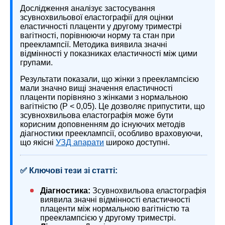
Дослідження аналізує застосування
зсувнохвильової еластографії для оцінки
еластичності плаценти у другому триместрі
вагітності, порівнюючи норму та стан при
прееклампсії. Методика виявила значні
відмінності у показниках еластичності між цими
групами.
Результати показали, що жінки з прееклампсією
мали значно вищі значення еластичності
плаценти порівняно з жінками з нормальною
вагітністю (P < 0,05). Це дозволяє припустити, що
зсувнохвильова еластографія може бути
корисним доповненням до існуючих методів
діагностики прееклампсії, особливо враховуючи,
що якісні
УЗД апарати
широко доступні.
✅ Ключові тези зі статті:
Діагностика:
Зсувнохвильова еластографія
виявила значні відмінності еластичності
плаценти між нормальною вагітністю та
прееклампсією у другому триместрі.