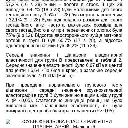
57,2% (16 з 28) жінки – пологи в строк. З цих 28
випадків, 64,2% (18 з 28) були маленькими для свого
гестаційного віку, 3,5% (1 з 28) був мертвонародженим
і 32,1% (9 з 28) були відповідного розміру для свого
гестаційного віку. Частота маленьких розмірів для
свого гестаційного віку при передчасних пологах була
75% (9 з 12). Відсоток двостороннього зубця маткової
артерії в групі В був 60,7% (17 з 28), а відсоток
односторонньої насічки був 39,2% (11 з 28).
Середні значення і діапазони плацентарної
еластичності для групи В представлені в таблиці 2.
Середнє значення еластичності було 6,67 кПа в центрі
плаценти і 6,64 кПа біля її краю, а загальне середнє
значення було 7,01 кПа (Рис. 5).
При проведенні порівняльного групового тесту
діапазони і середні значення зсувнохвильової
еластографії в групі B були значно вищими, ніж у групі
А (P <0,05). Статистично значущої різниці не було
виявлено між значеннями еластичності, які були
виміряні в центрі або біля краю плаценти (P> 0,05).