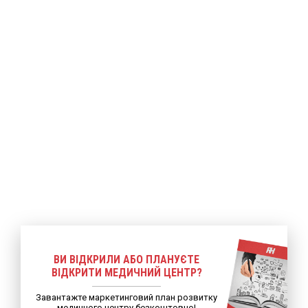
ше
Детальніше
Детальніше
ВИ ВІДКРИЛИ АБО ПЛАНУЄТЕ
ВІДКРИТИ МЕДИЧНИЙ ЦЕНТР?
Завантажте маркетинговий план розвитку
медичного центру безкоштовно!