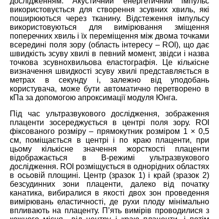
дослідженням. Акустичний енергетичний імпульс
використовується для створення зсувних хвиль, які
поширюються через тканину. Відстеження імпульсу
використовуються для вимірювання зміщення
поперечних хвиль і їх переміщення між двома точками
всередині поля зору (область інтересу – ROI), що дає
швидкість зсуву хвилі в певний момент, звідси і назва
точкова зсувнохвильова еластографія. Це кількісне
визначення швидкості зсуву хвилі представляється в
метрах в секунду і, залежно від уподобань
користувача, може бути автоматично перетворено в
кПа за допомогою апроксимації модуля Юнга.
Під час ультразвукового дослідження, зображення
плаценти зосереджується в центрі поля зору. ROI
фіксованого розміру – прямокутник розміром 1 × 0,5
см, поміщається в центрі і по краю плаценти, при
цьому кількісне значення жорсткості плаценти
відображається в B-режимі ультразвукового
дослідження. ROI розміщується в однорідних областях
в осьовій площині. Центр (зразок 1) і край (зразок 2)
безсудинних зони плаценти, далеко від початку
канатика, вибиралися в якості двох зон проведення
вимірювань еластичності, де рухи плоду мінімально
впливають на плаценту. П’ять вимірів проводилися з