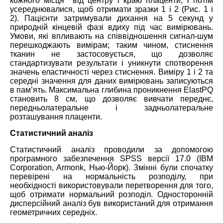
кожного місця від центру і краю плаценти, і потім
усереднювалися, щоб отримати зразки 1 і 2 (Рис. 1 і
2). Пацієнти затримували дихання на 5 секунд у
природній кінцевій фазі вдиху під час вимірювань.
Умови, які впливають на співвідношення сигнал-шум
перешкоджають вимірам; таким чином, стиснення
тканин не застосовується, що дозволяє
стандартизувати результати і уникнути спотворення
значень еластичності через стиснення. Виміру 1 і 2 та
середні значення для даних вимірювань записуються
в пам’ять. Максимальна глибина проникнення ElastPQ
становить 8 см, що дозволяє вивчати переднє,
передньолатеральне і задньолатеральне
розташування плаценти.
Статистичний аналіз
Статистичний аналіз проводили за допомогою
програмного забезпечення SPSS версії 17.0 (IBM
Corporation, Armonk, Нью-Йорк). Змінні були спочатку
перевірені на нормальність розподілу, при
необхідності використовували перетворення для того,
щоб отримати нормальний розподіл. Односторонній
дисперсійний аналіз був використаний для отримання
геометричних середніх.