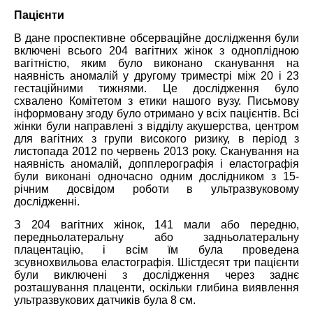
Пацієнти
В дане проспективне обсерваційне дослідження були
включені всього 204 вагітних жінок з одноплідною
вагітністю, яким було виконано сканування на
наявність аномалій у другому триместрі між 20 і 23
гестаційними тижнями. Це дослідження було
схвалено Комітетом з етики нашого вузу. Письмову
інформовану згоду було отримано у всіх пацієнтів. Всі
жінки були направлені з відділу акушерства, центром
для вагітних з групи високого ризику, в період з
листопада 2012 по червень 2013 року. Сканування на
наявність аномалій, допплерографія і еластографія
були виконані одночасно одним дослідником з 15-
річним досвідом роботи в ультразвуковому
дослідженні.
З 204 вагітних жінок, 141 мали або передню,
передньолатеральну або задньолатеральну
плацентацію, і всім їм була проведена
зсувнохвильова еластографія. Шістдесят три пацієнти
були виключені з дослідження через заднє
розташування плаценти, оскільки глибина виявлення
ультразвукових датчиків була 8 см.