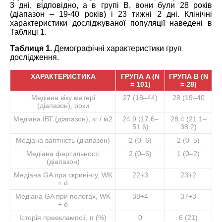
3 дні, відповідно, а в групі В, вони були 28 років
(діапазон – 19-40 років) і 23 тижні 2 дні. Клінічні
характеристики досліджуваної популяції наведені в
Таблиці 1.
Таблиця 1.
Демографічні характеристики груп
дослідження.
ХАРАКТЕРИСТИКА
ГРУПА A (N
ГРУПА B (N
= 101)
= 28)
Медіана віку матері
27 (18–44)
28 (19–40
(діапазон), роки
Медіана ІВТ (діапазон), кг / м2
24.9 (17.6–
28.4 (21.1–
51.6)
38.2)
Медіана вагітність (діапазон)
2 (0–6)
2 (0–5)
Медіана фертильності
2 (0–6)
1 (0–2)
(діапазон)
Медіана GA при скринінгу, WK
22+3
23+2
+ d
Медіана GA при пологах, WK
38+4
37+3
+ d
Історія прееклампсії, п (%)
0
6 (21)