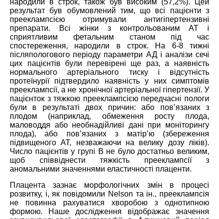
народили в строк, також був високим (57,2%). Цей
результат був обумовлений тим, що всі пацієнти з
прееклампсією отримували антигіпертензивні
препарати. Всі жінки з контрольованим АТ і
сприятливим фетальним станом під час
спостереження, народили в строк. На 6-8 тижні
післяпологового періоду параметри АД і аналізи сечі
цих пацієнтів були перевірені ще раз, а наявність
нормального артеріального тиску і відсутність
протеїнурії підтвердило наявність у них симптомів
прееклампсії, а не хронічної артеріальної гіпертензії. У
пацієнток з тяжкою прееклампсією передчасні пологи
були в результаті двох причин: або пов’язаних з
плодом (наприклад, обмеження росту плода,
маловоддя або необнадійливі дані при моніторингу
плода), або пов’язаних з матір’ю (збереження
підвищеного АТ, незважаючи на велику дозу ліків).
Число пацієнтів у групі В не було достатньо великим,
щоб співвіднести тяжкість прееклампсії з
аномальними значеннями еластичності плаценти.
Плацента зазнає морфологічних змін в процесі
розвитку, і, як повідомили Nelson та ін., прееклампсія
не повинна рахуватися хворобою з однотипною
формою. Наше дослідження відображає значення