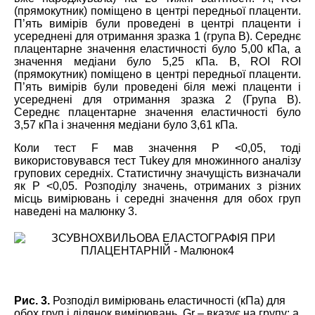
(прямокутник) поміщено в центрі передньої плаценти.
П’ять вимірів були проведені в центрі плаценти і
усереднені для отримання зразка 1 (група В). Середнє
плацентарне значення еластичності було 5,00 кПа, а
значення медіани було 5,25 кПа. В, ROI ROI
(прямокутник) поміщено в центрі передньої плаценти.
П’ять вимірів були проведені біля межі плаценти і
усереднені для отримання зразка 2 (Група B).
Середнє плацентарне значення еластичності було
3,57 кПа і значення медіани було 3,61 кПа.
Коли тест F мав значення P <0,05, тоді
використовувався тест Tukey для множинного аналізу
групових середніх. Статистичну значущість визначали
як P <0,05. Розподілу значень, отриманих з різних
місць вимірювань і середні значення для обох груп
наведені на малюнку 3.
Рис. 3.
Розподіл вимірювань еластичності (кПа) для
обох груп і ділянок вимірювань. Gr – вказує на групу; а