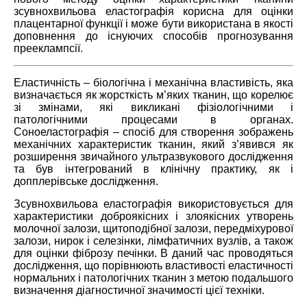
зсувнохвильова еластографія корисна для оцінки
плацентарної функції і може бути використана в якості
доповнення до існуючих способів прогнозування
прееклампсії.
Еластичність – біологічна і механічна властивість, яка
визначається як жорсткість м’яких тканин, що корелює
зі змінами, які викликані фізіологічними і
патологічними процесами в органах.
Соноеластографія – спосіб для створення зображень
механічних характеристик тканин, який з’явився як
розширення звичайного ультразвукового дослідження
та був інтегрований в клінічну практику, як і
допплерівське дослідження.
Зсувнохвильова еластографія використовується для
характеристики доброякісних і злоякісних утворень
молочної залози, щитоподібної залози, передміхурової
залози, нирок і селезінки, лімфатичних вузлів, а також
для оцінки фіброзу печінки. В даний час проводяться
дослідження, що порівнюють властивості еластичності
нормальних і патологічних тканин з метою подальшого
визначення діагностичної значимості цієї техніки.