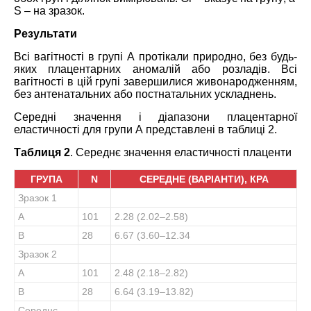
S – на зразок.
Результати
Всі вагітності в групі А протікали природно, без будь-
яких плацентарних аномалій або розладів. Всі
вагітності в цій групі завершилися живонародженням,
без антенатальних або постнатальних ускладнень.
Середні значення і діапазони плацентарної
еластичності для групи А представлені в таблиці 2.
Таблиця 2
. Середнє значення еластичності плаценти
ГРУПА
N
СЕРЕДНЕ (ВАРІАНТИ), КРА
Зразок 1
А
101
2.28 (2.02–2.58)
В
28
6.67 (3.60–12.34
Зразок 2
А
101
2.48 (2.18–2.82)
В
28
6.64 (3.19–13.82)
Середнє