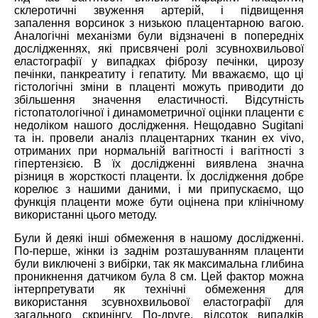
склеротичні звуження артерій, і підвищення
запалення ворсинок з низькою плацентарною вагою.
Аналогічні механізми були відзначені в попередніх
дослідженнях, які присвячені ролі зсувнохвильової
еластографії у випадках фіброзу печінки, цирозу
печінки, панкреатиту і гепатиту. Ми вважаємо, що ці
гістологічні зміни в плаценті можуть приводити до
збільшення значення еластичності. Відсутність
гістопатологічної і динамометричної оцінки плаценти є
недоліком нашого дослідження. Нещодавно Sugitani
та ін. провели аналіз плацентарних тканин ex vivo,
отриманих при нормальній вагітності і вагітності з
гіпертензією. В їх дослідженні виявлена значна
різниця в жорсткості плаценти. Їх дослідження добре
корелює з нашими даними, і ми припускаємо, що
функція плаценти може бути оцінена при клінічному
використанні цього методу.
Були й деякі інші обмеження в нашому дослідженні.
По-перше, жінки із заднім розташуванням плаценти
були виключені з вибірки, так як максимальна глибина
проникнення датчиком була 8 см. Цей фактор можна
інтерпретувати як технічні обмеження для
використання зсувнохвильової еластографії для
загального скринінгу. По-друге, відсоток випадків