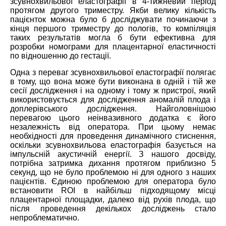
зсувнохвильової еластографії в 4-тижневий період
протягом другого триместру. Якби велику кількість
пацієнток можна було б досліджувати починаючи з
кінця першого триместру до пологів, то компіляція
таких результатів могла б бути ефективна для
розробки номограми для плацентарної еластичності
по відношенню до гестації.
Одна з переваг зсувнохвильової еластографії полягає
в тому, що вона може бути виконана в одній і тій же
сесії дослідження і на одному і тому ж пристрої, який
використовується для дослідження аномалій плода і
доплерівського дослідження. Найголовнішою
перевагою цього неінвазивного додатка є його
незалежність від оператора. При цьому немає
необхідності для проведення динамічного стиснення,
оскільки зсувнохвильова еластографія базується на
імпульсній акустичній енергії. З нашого досвіду,
потрібна затримка дихання протягом приблизно 5
секунд, що не було проблемою ні для одного з наших
пацієнтів. Єдиною проблемою для оператора було
встановити ROI в найбільш підходящому місці
плацентарної площадки, далеко від рухів плода, що
після проведення декількох досліджень стало
непроблематично.