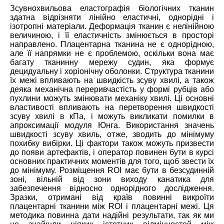
Зсувнохвильова еластографія біологічних тканин
здатна відрізняти лінійно еластичні, однорідні і
ізотропні матеріали. Деформація тканин є нелінійною
величиною, і її еластичність змінюється в просторі
направлено. Плацентарна тканина не є однорідною,
але її напрямки не є проблемою, оскільки вона має
багату тканинну мережу судин, яка формує
децидуальну і хоріонічну оболонки. Структура тканини
їх межі впливають на швидкість зсуву хвилі, а також
деяка механічна переривчастість у формі рубців або
пухлини можуть змінювати механіку хвилі. Ці основні
властивості впливають на перетворення швидкості
зсуву хвилі в кПа, і можуть викликати помилки в
апроксимації модуля Юнга. Використання значень
швидкості зсуву хвиль, отже, зводить до мінімуму
похибку вибірки. Ці фактори також можуть призвести
до появи артефактів, і оператор повинен бути в курсі
основних практичних моментів для того, щоб звести їх
до мінімуму. Розміщення ROI має бути в безсудинній
зоні, вільній від зони виходу канатика для
забезпечення відносно однорідного дослідження.
Зразки, отримані від країв повинні викроїти
плацентарні тканини між ROI і плацентарні межі. Ця
методика повинна дати надійні результати, так як ми