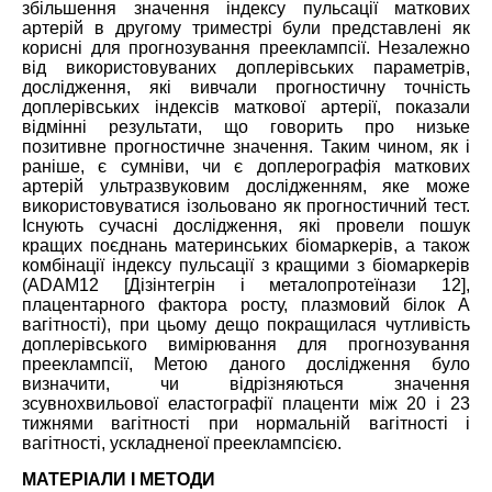
збільшення значення індексу пульсації маткових
артерій в другому триместрі були представлені як
корисні для прогнозування прееклампсії. Незалежно
від використовуваних доплерівських параметрів,
дослідження, які вивчали прогностичну точність
доплерівських індексів маткової артерії, показали
відмінні результати, що говорить про низьке
позитивне прогностичне значення. Таким чином, як і
раніше, є сумніви, чи є доплерографія маткових
артерій ультразвуковим дослідженням, яке може
використовуватися ізольовано як прогностичний тест.
Існують сучасні дослідження, які провели пошук
кращих поєднань материнських біомаркерів, а також
комбінації індексу пульсації з кращими з біомаркерів
(ADAM12 [Дізінтегрін і металопротеїнази 12],
плацентарного фактора росту, плазмовий білок А
вагітності), при цьому дещо покращилася чутливість
доплерівського вимірювання для прогнозування
прееклампсії, Метою даного дослідження було
визначити, чи відрізняються значення
зсувнохвильової еластографії плаценти між 20 і 23
тижнями вагітності при нормальній вагітності і
вагітності, ускладненої прееклампсією.
МАТЕРІАЛИ І МЕТОДИ