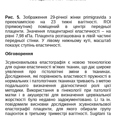
Рис. 5.
Зображення 29-річної жінки primigravidа з
прееклампсією на 23 тижні вагітності. ROI
(прямокутник) поміщений в центрі передньої
плаценти. Значення плацентарної еластичності – на
рівні 7,98 кПа. Плацента розташована в лівій частині
передньої стінки. У лівому нижньому куті, масштаб
показує ступінь еластичності.
Обговорення
Зсувнохвильова еластографія є новою технологією
для оцінки еластичності м’яких тканин, що дає широке
уявлення про гістологічні зміни в тканинах.
Дослідження, які порівнюють властивості пружності в
нормальних і патологічних тканинах тривають з метою
подальшого визначення діагностичної ролі цієї
методики. Використання в гінекології при патології
матки і в акушерстві для визначення цервікальної
жорсткості було недавно задокументовано. Li та ін.
повідомили висновки дослідження зсувнохвильової
еластографії плаценти, для якого обирали групу
пацієнток в третьому триместрі вагітності. Sugitani та