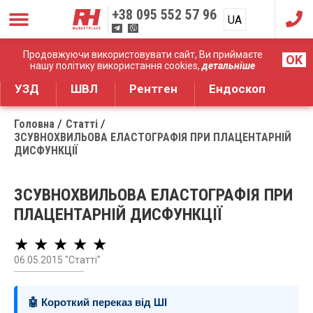
+38
095 552 57 96
UA
RU
Дистрибуція медичного обладнання
Продовжуючи використовувати сайт, Ви приймаєте
OK
нашу політику використання cookies,
детальніше
УЗД
ШВЛ
Рентген
Ендоскоп
Головна
Статті
ЗСУВНОХВИЛЬОВА ЕЛАСТОГРАФІЯ ПРИ ПЛАЦЕНТАРНІЙ
ДИСФУНКЦІЇ
ЗСУВНОХВИЛЬОВА ЕЛАСТОГРАФІЯ ПРИ
ПЛАЦЕНТАРНІЙ ДИСФУНКЦІЇ
★ ★ ★ ★ ★
06.05.2015 "Статті"
🤖 Короткий переказ від ШІ