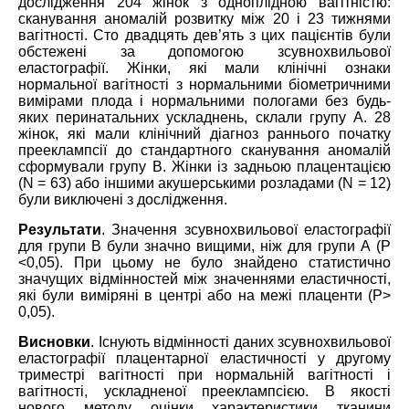
дослідження 204 жінок з одноплідною вагітністю:
сканування аномалій розвитку між 20 і 23 тижнями
вагітності. Сто двадцять дев’ять з цих пацієнтів були
обстежені за допомогою зсувнохвильової
еластографії. Жінки, які мали клінічні ознаки
нормальної вагітності з нормальними біометричними
вимірами плода і нормальними пологами без будь-
яких перинатальних ускладнень, склали групу А. 28
жінок, які мали клінічний діагноз раннього початку
прееклампсії до стандартного сканування аномалій
сформували групу В. Жінки із задньою плацентацією
(N = 63) або іншими акушерськими розладами (N = 12)
були виключені з дослідження.
Результати
.
Значення зсувнохвильової еластографії
для групи B були значно вищими, ніж для групи А (Р
<0,05). При цьому не було знайдено статистично
значущих відмінностей між значеннями еластичності,
які були виміряні в центрі або на межі плаценти (Р>
0,05).
Висновки
.
Існують відмінності даних зсувнохвильової
еластографії плацентарної еластичності у другому
триместрі вагітності при нормальній вагітності і
вагітності, ускладненої прееклампсією. В якості
нового методу оцінки характеристики тканини