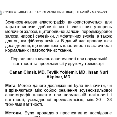
Зсувнохвильова еластографія використовується для
характеристики доброякісних і злоякісних утворень
молочної залози, щитоподібної залози, передміхурової
залози, нирок і селезінки, лімфатичних вузлів, а також
для оцінки фіброзу печінки. В даний час проводяться
дослідження, що порівнюють властивості еластичності
нормальних і патологічних тканин.
Порівняння значень еластичності при нормальній
вагітності та прееклампсії у другому триместрі
Canan Cimsit, MD, Tevfik Yoldemir, MD, Ihsan Nuri
Akpinar, MD
Мета
.
Метою даного дослідження було визначити, чи
відрізняються між собою значення зсувнохвильової
еластографії плаценти при нормальній вагітності і
вагітності, ускладненої прееклампсією, між 20 і 23
тижнями вагітності.
Методи
.
Було проведено проспективне послідовне