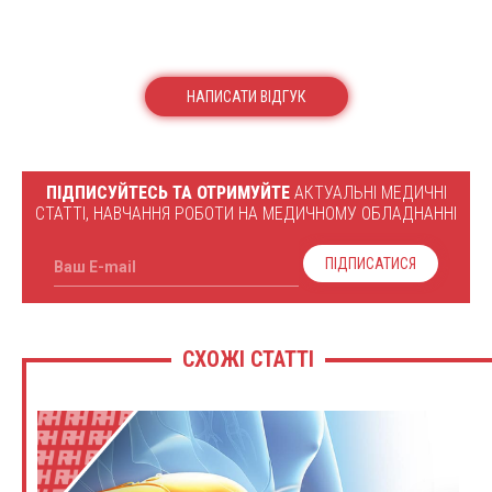
НАПИСАТИ ВІДГУК
ПІДПИСУЙТЕСЬ ТА ОТРИМУЙТЕ
АКТУАЛЬНІ МЕДИЧНІ
СТАТТІ, НАВЧАННЯ РОБОТИ НА МЕДИЧНОМУ ОБЛАДНАННІ
ПІДПИСАТИСЯ
Ваш E-mail
СХОЖІ СТАТТІ