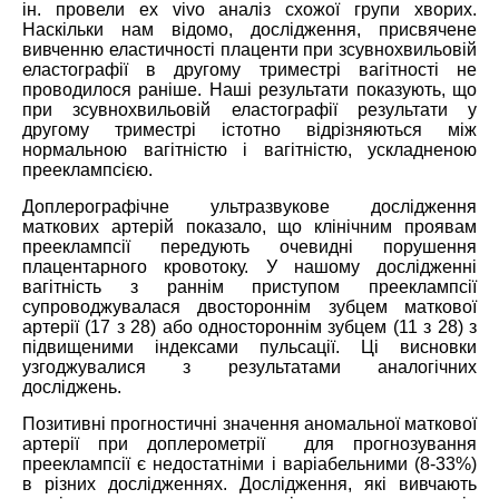
ін. провели ex vivo аналіз схожої групи хворих.
Наскільки нам відомо, дослідження, присвячене
вивченню еластичності плаценти при зсувнохвильовій
еластографії в другому триместрі вагітності не
проводилося раніше. Наші результати показують, що
при зсувнохвильовій еластографії результати у
другому триместрі істотно відрізняються між
нормальною вагітністю і вагітністю, ускладненою
прееклампсією.
Доплерографічне ультразвукове дослідження
маткових артерій показало, що клінічним проявам
прееклампсії передують очевидні порушення
плацентарного кровотоку. У нашому дослідженні
вагітність з раннім приступом прееклампсії
супроводжувалася двостороннім зубцем маткової
артерії (17 з 28) або одностороннім зубцем (11 з 28) з
підвищеними індексами пульсації. Ці висновки
узгоджувалися з результатами аналогічних
досліджень.
Позитивні прогностичні значення аномальної маткової
артерії при доплерометрії для прогнозування
прееклампсії є недостатніми і варіабельними (8-33%)
в різних дослідженнях. Дослідження, які вивчають