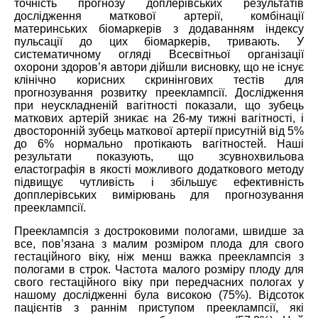
точність прогнозу доплерівських результатів
дослідження маткової артерії, комбінації
материнських біомаркерів з додаванням індексу
пульсації до цих біомаркерів, тривають. У
систематичному огляді Всесвітньої організації
охорони здоров’я автори дійшли висновку, що не існує
клінічно корисних скринінгових тестів для
прогнозування розвитку прееклампсії. Дослідження
при неускладненій вагітності показали, що зубець
маткових артерій зникає на 26-му тижні вагітності, і
двосторонній зубець маткової артерії присутній від 5%
до 6% нормально протікають вагітностей. Наші
результати показують, що зсувнохвильова
еластографія в якості можливого додаткового методу
підвищує чутливість і збільшує ефективність
допплерівських вимірювань для прогнозування
прееклампсії.
Прееклампсія з достроковими пологами, швидше за
все, пов’язана з малим розміром плода для свого
гестаційного віку, ніж менш важка прееклампсія з
пологами в строк. Частота малого розміру плоду для
свого гестаційного віку при передчасних пологах у
нашому дослідженні була високою (75%). Відсоток
пацієнтів з раннім приступом прееклампсії, які