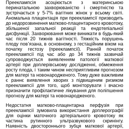
Прееклампсія асоціюється з материнською
перинатальною захворюваністю і смертністю та
зустрічається у 5-7% вагітних жінок у всьому світі.
Аномальна плацентація при прееклампсії призводить
до недорозвинення матково-плацентарного кровотоку,
збільшеної запальної реакції та ендотеліальної
дисфункції. Захворювання може виникати в будь-який
час після 20 тижнів вагітності. Тяжкість порушень
плоду пов’язана, в основному, з гестаційним віком на
початку гестозу (прееклампсії). Ранній початок
прееклампсії під час або до 34 тижнів зазвичай
супроводжується виявленням патології маткової
артерії при доплерівському дослідженні, обмеження
росту плода, і таким чином несприятливим прогнозом
для матері та новонародженого. Тому дуже важливим
є раннє виявлення хворих з підвищеним ризиком
прееклампсії для того, щоб моніторувати і вчасно
призначити профілактичне лікування для поліпшення
прогнозу для матері та новонародженого.
Недостатня матково-плацентарна перфузія при
прееклампсії зумовила використання доплерографії
для оцінки маточного артеріального кровотоку як
частина рутинного ультразвукового скринінгу.
Наявність двостороннього зубця маткової артерії,