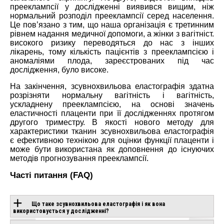
прееклампсії у дослідженні виявився вищим, ніж
нормальний розподіл прееклампсії серед населення.
Це пов’язано з тим, що наша організація є третинним
рівнем надання медичної допомоги, а жінки з вагітніст.
високого ризику переводяться до нас з інших
лікарень, тому кількість пацієнтів з прееклампсією і
аномаліями плода, зареєстрованих під час
дослідження, було високе.
На закінчення, зсувнохвильова еластографія здатна
розрізняти нормальну вагітність і вагітність,
ускладнену прееклампсією, на основі значень
еластичності плаценти при її дослідженнях протягом
другого триместру. В якості нового методу для
характеристики тканин зсувнохвильова еластографія
є ефективною технікою для оцінки функції плаценти і
може бути використана як доповнення до існуючих
методів прогнозування прееклампсії.
Часті питання (FAQ)
Що таке зсувнохвильова еластографія і як вона
використовується у дослідженні?