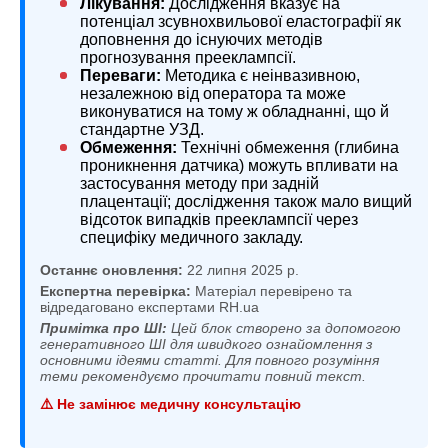
Лікування:
Дослідження вказує на
потенціал зсувнохвильової еластографії як
доповнення до існуючих методів
прогнозування прееклампсії.
Переваги:
Методика є неінвазивною,
незалежною від оператора та може
виконуватися на тому ж обладнанні, що й
стандартне УЗД.
Обмеження:
Технічні обмеження (глибина
проникнення датчика) можуть впливати на
застосування методу при задній
плацентації; дослідження також мало вищий
відсоток випадків прееклампсії через
специфіку медичного закладу.
Останнє оновлення:
22 липня 2025 р.
Експертна перевірка:
Матеріал перевірено та
відредаговано експертами RH.ua
Примітка про ШІ:
Цей блок створено за допомогою
генеративного ШІ для швидкого ознайомлення з
основними ідеями статті. Для повного розуміння
теми рекомендуємо прочитати повний текст.
⚠️ Не замінює медичну консультацію