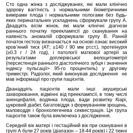
Сто одна жінка з досліджуваних, які мали клінічно
здорову вагітність з нормальними біометричними
вимірами плода і нормальними пологами без будь-
яких перинатальних ускладнень сформували групу А.
Двадцять вісім жінок, які мали клінічні діагнози
раннього початку прееклампсії до сканування на
наявність аномалій сформували групу B. Ранній
початок гестозу визначається на основі ознак: високий
кров’яний тиск (АТ; ≥140 / 90 мм рт.ст.), протеїнурія
(≥0.3 г / 24 год), і патології маткової артерії за
результатами доплерівської велоцитометрії
(персистенція раннього діастолічного зубця і значення
індексу пульсації> 95-го процентиль) у другому
триместрі. Радіолог, який виконував дослідження не
мав інформації про групи пацієнтів.
Дванадцять пацієнтів мали інші акушерські
захворювання, відмінні від прееклампсії, в тому числі
аненцефалія, водянка плода, вади розвитку Кіарі,
цукровий діабет, багатовіддя з формуванням зрощень,
маловоддя і бронхолегенева секвестрація. Ця група
пацієнтів також була виключена з дослідження.
Середній вік матері і гестаційний вік при скануванні в
групі А були 27 років (діапазон – 18-44 років) і 22 тижні