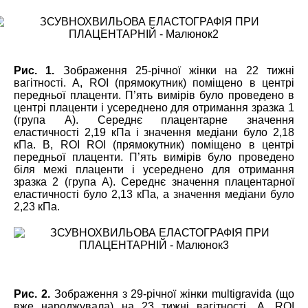
Рис. 1.
Зображення 25-річної жінки на 22 тижні
вагітності. А, ROI (прямокутник) поміщено в центрі
передньої плаценти. П’ять вимірів було проведено в
центрі плаценти і усереднено для отримання зразка 1
(група А). Середнє плацентарне значення
еластичності 2,19 кПа і значення медіани було 2,18
кПа. В, ROI ROI (прямокутник) поміщено в центрі
передньої плаценти. П’ять вимірів було проведено
біля межі плаценти і усереднено для отримання
зразка 2 (група А). Середнє значення плацентарної
еластичності було 2,13 кПа, а значення медіани було
2,23 кПа.
Рис. 2.
Зображення з 29-річної жінки multigravidа (що
вже народжувала) на 23 тижні вагітності. А, ROI