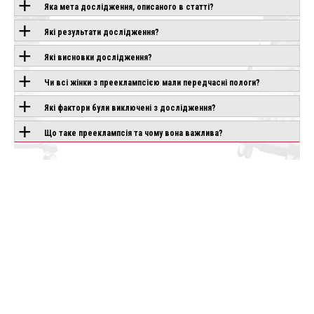
ОБЛАДНАННЯ З
Яка мета дослідження, описаного в статті?
ЦІЄЮ
Які результати дослідження?
ТЕХНОЛОГІЄЮ
Які висновки дослідження?
Чи всі жінки з прееклампсією мали передчасні пологи?
PLIO
Які фактори були виключені з дослідження?
SAMSUNG V6
SAMSUNG V5
ND
Під замовлення
Під замовлення
влення
Що таке прееклампсія та чому вона важлива?