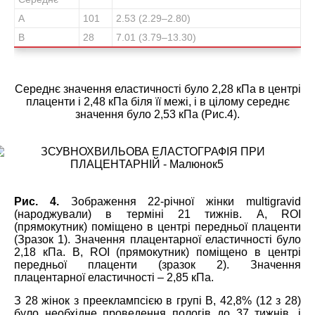
А
101
2.53 (2.29–2.80)
В
28
7.01 (3.79–13.30)
Середнє значення еластичності було 2,28 кПа в центрі
плаценти і 2,48 кПа біля її межі, і в цілому середнє
значення було 2,53 кПа (Рис.4).
Рис. 4.
Зображення 22-річної жінки multigravid
(народжували) в терміні 21 тижнів. А, ROI
(прямокутник) поміщено в центрі передньої плаценти
(Зразок 1). Значення плацентарної еластичності було
2,18 кПа. В, ROI (прямокутник) поміщено в центрі
передньої плаценти (зразок 2). Значення
плацентарної еластичності – 2,85 кПа.
З 28 жінок з прееклампсією в групі B, 42,8% (12 з 28)
було необхідне проведення пологів до 37 тижнів, і