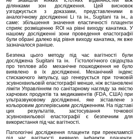
не знайшли ніяких істотних відмінностей між
ділянками зон дослідження. Цей висновок
узгоджується з доказами, представленими в
аналогічному дослідженні Li та ін., Sugitani та ін., а
саме: збільшення значення еластичності плаценти
сприяє розміщенню ROI на рівні виходу канатика. У
нашому дослідженні зони проведення еластографії
були обрані далеко від рівня виходу канатика, як вже
зазначалося раніше.
Безпека цього методу під час вагітності були
досліджена Sugitani та ін. Гістологічного свідоцтва
про теплове або механічне пошкодження не було
виявлено в їх дослідженні. Механічний індекс
стискаючого імпульсу, що генерується при точковій
зсувнохвильовій еластографії менше, ніж встановлені
ліміти Управлінням по санітарному нагляду за якістю
харчових продуктів та медикаментів (FDA, США) при
ультразвуковому дослідженні, яке зіставлене з
кольоровим доплерівським дослідженням. На підставі
цих результатів, застосування точкової
зсувнохвильової еластографії є безпечним для
використання під час вагітності.
Патологічні дослідження плаценти при прееклампсії
під час вагітності виявило інфаркти плаценти,