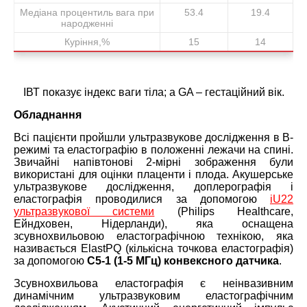
Медіана процентиль вага при
53.4
19.4
народженні
Куріння,%
15
14
ІВТ показує індекс ваги тіла; а GA – гестаційний вік.
Обладнання
Всі пацієнти пройшли ультразвукове дослідження в В-
режимі та еластографію в положенні лежачи на спині.
Звичайні напівтонові 2-мірні зображення були
використані для оцінки плаценти і плода. Акушерське
ультразвукове дослідження, доплерографія і
еластографія проводилися за допомогою
iU22
ультразвукової системи
(Philips Healthcare,
Ейндховен, Нідерланди), яка оснащена
зсувнохвильовою еластографічною технікою, яка
називається ElastPQ (кількісна точкова еластографія)
за допомогою
C5-1 (1-5 МГц) конвексного датчика
.
Зсувнохвильова еластографія є неінвазивним
динамічним ультразвуковим еластографічним