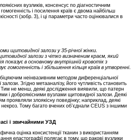
лоякісних вузликів, консенсус по діагностичним
 гомогенність і посилення країв є двома найбільш
ності (зобр. 3), і ці параметри часто оцінювалися в
ми щитовидної залози у 35-річної жінки.
і щитовидної залози з чітко визначеним краєм, який
 показує в основному внутрішній кровотік з
ує гомогенність і збільшення кільця країв в утворенні.
ообіцяючим неінвазивним методом диференціальної
 залози. Згідно метааналізу, його чутливість становить
. Тим не менш, деякі дослідження виявили, що патерн
ми і доброякісними вузлами щитовидної залози. Деякі
м проявляли злоякісну поведінку; наприклад, деякі
 некроз. Тому багато вчених об’єднали CEUS з іншими
асі і звичайними УЗД
афична оцінка консистенції тканин з використанням
ання еластографії полягає в тому, що ракові вузлики