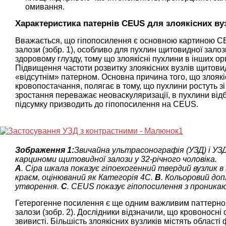
омивання.
Характеристика патернів CEUS для злоякісних ву
Вважається, що гіпопосилення є основною картиною CE
залози (зобр. 1), особливо для пухлин щитовидної зало
здоровому глузду, тому що злоякісні пухлини в інших 
Підвищення частоти розвитку злоякісних вузлів щитови
«відсутнім» патерном. Основна причина того, що злояк
кровопостачання, полягає в тому, що пухлини ростуть з
зростання переважає неоваскуляризації, в пухлини відб
підсумку призводить до гіпопосилення на CEUS.
Зображення 1:
Звичайна ультрасонографія (УЗД) і УЗ
карциноми щитовидної залози у 32-річного чоловіка.
A
. Сіра шкала показує гіпоехогенний твердий вузлик 
краєм, оцінюваний як Категорія 4C.
B
. Кольоровий доп
утворення.
C
. CEUS показує гіпопосилення з проникаю
Гетерогенне посилення є ще одним важливим паттерно
залози (зобр. 2). Дослідники відзначили, що кровоносні 
звивисті. Більшість злоякісних вузликів містять області