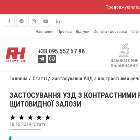
Продовжуючи вик
Навчання
Про нас
Відгуки
Оплата і доставка
Стат
+38
095 552 57 96
ЛАБОРАТОРНЕ
ОБЛАДНАННЯ
Головна
Статті
Застосування УЗД з контрастними речо
ЗАСТОСУВАННЯ УЗД З КОНТРАСТНИМИ 
ЩИТОВИДНОЇ ЗАЛОЗИ
★ ★ ★ ★ ★
18.10.2019 "Статті"