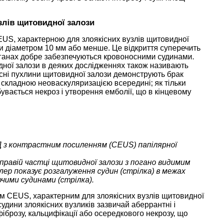
злів щитовидної залози
US, характерною для злоякісних вузлів щитовидної
зи діаметром 10 мм або менше. Це відкриття суперечить
органах добре забезпечуються кровоносними судинами.
дної залози в деяких дослідженнях також називають
існі пухлини щитовидної залози демонструють брак
і складною неоваскуляризацією всередині; як тільки
увається некроз і утворення емболії, що в кінцевому
Д з контрастним посиленням (CEUS) папілярної
в правій частці щитовидної залози з погано видимим
лер показує розгалуження судин (стрілка) в межах
чими судинами (стрілка).
м CEUS, характерним для злоякісних вузлів щитовидної
судини злоякісних вузликів зазвичай аберрантні і
 фіброзу, кальцифікації або осередкового некрозу, що