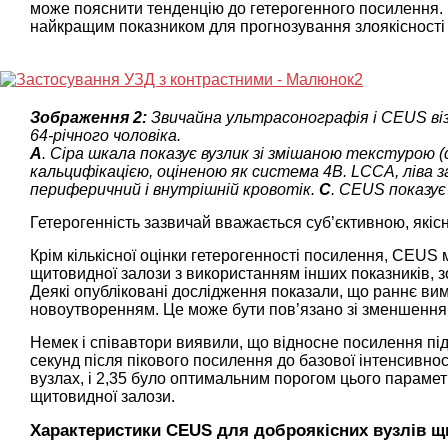
може пояснити тенденцію до гетерогенного посилення. 
найкращим показником для прогнозування злоякісності 
Зображення 2:
Звичайна ультрасонографія і CEUS віз
64-річного чоловіка.
A
. Сіра шкала показує вузлик зі змішаною текстурою (с
кальцифікацією, оціненою як система 4B. LCCA, ліва з
периферичний і внутрішній кровотік.
C
. CEUS показує
Гетерогенність зазвичай вважається суб’єктивною, які
Крім кількісної оцінки гетерогенності посилення, CEUS
щитовидної залози з використанням інших показників, зо
Деякі опубліковані дослідження показали, що раннє вими
новоутворенням. Це може бути пов’язано зі зменшенням 
Немек і співавтори виявили, що відносне посилення пі
секунд після пікового посилення до базової інтенсивнос
вузлах, і 2,35 було оптимальним порогом цього параметр
щитовидної залози.
Характеристики CEUS для доброякісних вузлів щ