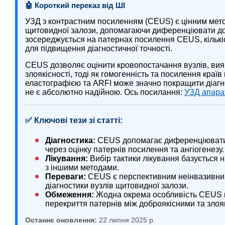
🤖 Короткий переказ від ШІ
УЗД з контрастним посиленням (CEUS) є цінним мето
щитовидної залози, допомагаючи диференціювати доб
зосереджується на патернах посилення CEUS, кількі
для підвищення діагностичної точності.
CEUS дозволяє оцінити кровопостачання вузлів, вияв
злоякісності, тоді як гомогенність та посилення краї
еластографією та ARFI може значно покращити діагн
не є абсолютно надійною. Ось посилання:
УЗД апара
✅ Ключові тези зі статті:
Діагностика:
CEUS допомагає диференціювати д
через оцінку патернів посилення та ангіогенезу.
Лікування:
Вибір тактики лікування базується 
з іншими методами.
Переваги:
CEUS є перспективним неінвазивним
діагностики вузлів щитовидної залози.
Обмеження:
Жодна окрема особливість CEUS н
перекриття патернів між доброякісними та злоя
Останнє оновлення:
22 липня 2025 р.