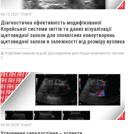
08.12.2021 "Статті"
Діагностична ефективність модифікованої
Корейської системи звітів та даних візуалізації
щитовидної залози для злоякісних новоутворень
щитовидної залози в залежності від розміру вузлика:
порівняння з п’ятьма рекомендаціями стратифікації
🤖 Короткий переказ від ШІ Дослідження розглядає важливість систем
с...
03.09.2020 "Статті"
Утворення середостіння – аспекти