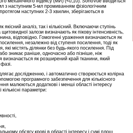
ого механічного індексу (MИ) (<0,10). SonoVue вводиться
8 мл з наступним 5-мл промиванням фізіологічним
протягом наступних 2-3 хвилин, зберігаються в
 якісний аналіз, так і кількісний. Включаючи ступінь
ка щитовидної залози визначають як пікову інтенсивність,
нина, відповідно. Гомогенні ураження визначаються як
осилення, незалежно від ступеня посилення, тоді як
 які містять ділянки без будь-якого посилення. Під
бо зникає раніше, одночасно або пізніше, ніж
я визначається як розширений край тканини, який
 фазі.
підлягає дослідженню, і автоматично створюється колірна
допомогою програмного забезпечення для кількісного
ення малюються додаткові і менші області інтересу
 кількісні параметри:
ивності,
ня,
альному обсягу крові в області інтересу і сумі площ