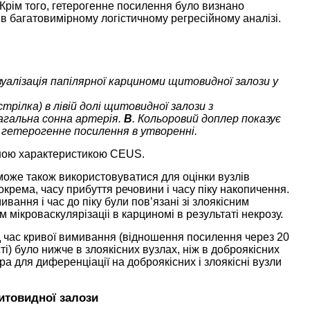
Крім того, гетерогенне посилення було визнано
в багатовимірному логістичному регресійному аналізі.
уалізація папілярної карциноми щитовидної залози у
трілка) в лівій долі щитовидної залози з
агальна сонна артерія.
В
. Кольоровий доплер показує
 гетерогенне посилення в утворенні.
сною характеристикою CEUS.
 може також використовуватися для оцінки вузлів
крема, часу прибуття речовини і часу піку накопичення.
вання і час до піку були пов’язані зі злоякісним
мікроваскулярізаціі в карциномі в результаті некрозу.
д час кривої вимивання (відношення посилення через 20
ті) було нижче в злоякісних вузлах, ніж в доброякісних
а для диференціації на доброякісних і злоякісні вузли
итовидної залози