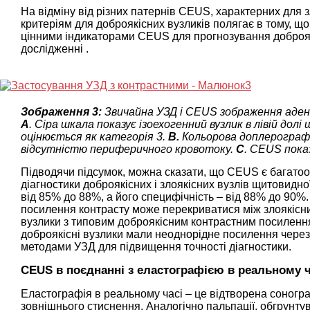
На відміну від різних патернів CEUS, характерних для з
критеріям для доброякісних вузликів полягає в тому, що
цінними індикаторами CEUS для прогнозування доброякіс
дослідженні .
Зображення 3:
Звичайна УЗД і CEUS зображення адено
A
. Сіра шкала показує ізоехогенний вузлик в лівій дол
оцінюється як категорія 3.
В.
Кольорова доплерографія
відсутністю периферичного кровотоку.
C
. CEUS показ
Підводячи підсумок, можна сказати, що CEUS є багат
діагностики доброякісних і злоякісних вузлів щитовидної
від 85% до 88%, а його специфічність – від 88% до 90%
посилення контрасту може перекриватися між злоякісни
вузлики з типовим доброякісним контрастним посилення
доброякісні вузлики мали неоднорідне посилення через
методами УЗД для підвищення точності діагностики.
CEUS в поєднанні з еластографією в реальному ч
Еластографія в реальному часі – це відтворена соногр
зовнішнього стиснення. Аналогічно пальпації, обгрунтув