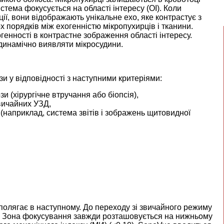
стема фокусується на області інтересу (ОІ). Коли
ції, вони відображають унікальне ехо, яке контрастує з
 порядків між ехогенністю мікропухирців і тканини.
генності в контрастне зображення області інтересу.
динамічно виявляти мікросудини.
и у відповідності з наступними критеріями:
и (хірургічне втручання або біопсія),
звичайних УЗД,
(наприклад, система звітів і зображень щитовидної
олягає в наступному. До переходу зі звичайного режиму
. Зона фокусування завжди розташовується на нижньому