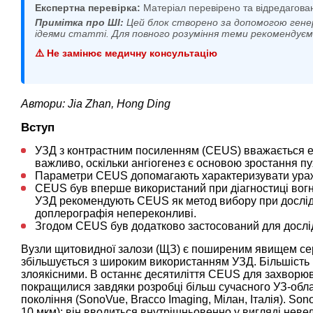
Експертна перевірка:
Матеріал перевірено та відредагова
Примітка про ШІ:
Цей блок створено за допомогою гене
ідеями статті. Для повного розуміння теми рекомендує
⚠️ Не замінює медичну консультацію
Автори: Jia Zhan, Hong Ding
Вступ
УЗД з контрастним посиленням (CEUS) вважається е
важливо, оскільки ангіогенез є основою зростання п
Параметри CEUS допомагають характеризувати ураже
CEUS був вперше використаний при діагностиці вогн
УЗД рекомендують CEUS як метод вибору при дослід
доплерографія непереконливі.
Згодом CEUS був додатково застосований для дослідж
Вузли щитовидної залози (ЩЗ) є поширеним явищем сере
збільшується з широким використанням УЗД. Більшість в
злоякісними. В останнє десятиліття CEUS для захворю
покращилися завдяки розробці більш сучасного УЗ-обл
покоління (SonoVue, Bracco Imaging, Мілан, Італія). Son
10 мкм); він вводиться внутрішньовенно у вигляді неве