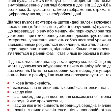
рівні вузла, а CEUS виконується з використанням низьк
внутрішньовенно у вигляді болюса в дозі від 1,2 до 4,
розчином. Запускається таймер і зображення, отримані 
цифровому вигляді як необроблені дані.
Діагноз вузлових утворень щитовидної залози включає як
посилення (тобто ізо-. гіпо-, або гіперчутливість) вузли
що перевищує, рівну або меншу, ніж перинодулярна тка
ураження, при яких повне ураження демонструє повне п
гетерогенні ураження являють собою посилені ураження,
«вимиванням» розуміється посилення, яке з’являється а
перинодулярна тканина, відповідно. Кільцеве посиленн
з’являється в ранній фазі і стає більш виразним в пізній
Під час кількісного аналізу лікар вручну малює ОІ, що 
карта з допомогою вбудованого пакету аналізу або за 
визначення. Потім на кольоровій карті всередині утвор
аналогічного розміру, і автоматично розраховуються такі
пікова інтенсивність,
максимальна інтенсивність кривої час-інтенсивність,
час до піку,
час, необхідний для досягнення максимальної інтенс
середній час проходження,
часу, за яке інтенсивність перевищує середнє значен
площі під кривою час-інтенсивність, пропорційної заг