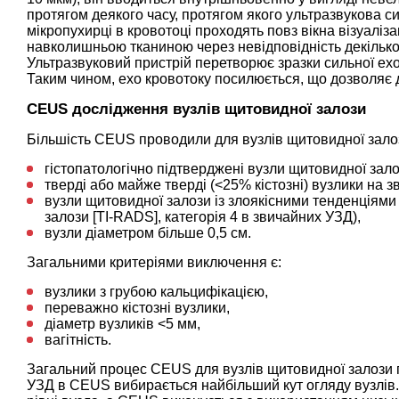
протягом деякого часу, протягом якого ультразвукова си
мікропухирці в кровотоці проходять повз вікна візуаліза
навколишньою тканиною через невідповідність декількох
Ультразвуковий пристрій перетворює зразки сильної ехо
Таким чином, ехо кровотоку посилюється, що дозволяє 
CEUS дослідження вузлів щитовидної залози
Більшість CEUS проводили для вузлів щитовидної залоз
гістопатологічно підтверджені вузли щитовидної залоз
тверді або майже тверді (<25% кістозні) вузлики на 
вузли щитовидної залози із злоякісними тенденціями 
залози [TI-RADS], категорія 4 в звичайних УЗД),
вузли діаметром більше 0,5 см.
Загальними критеріями виключення є:
вузлики з грубою кальцифікацією,
переважно кістозні вузлики,
діаметр вузликів <5 мм,
вагітність.
Загальний процес CEUS для вузлів щитовидної залози п
УЗД в CEUS вибирається найбільший кут огляду вузлів