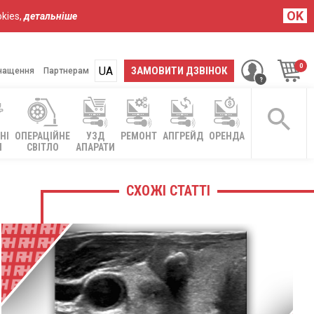
OK
kies,
детальніше
UA
RU
ЗАМОВИТИ ДЗВІНОК
нащення
Партнерам
НІ
ОПЕРАЦІЙНЕ
УЗД
РЕМОНТ
АПГРЕЙД
ОРЕНДА
І
СВІТЛО
АПАРАТИ
СХОЖІ СТАТТІ