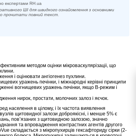
но експертами RH.ua
ративного ШІ для швидкого ознайомлення з основними
мо прочитати повний текст.
фективним методом оцінки мікроваскулярізаціі, що
ухлини.
ння і оцінювати ангіогенез пухлини.
ищевих уражень печінки, і міжнародні керівні принципи
женні вогнищевих уражень печінки, якщо B-режим і
ення нирок, простати, молочних залоз і яєчок.
д населення в цілому, і їх частота виявлення
узлів щитовидної залози доброякісні, і менше 5% є
вань, пов’язаних з щитовидною залозою, значно
аднання та впровадження контрастних агентів другого
oVue складається з мікропухирців гексафториду сірки (2-
ликого болюса. Мікропухирці залишаються в кровотоці