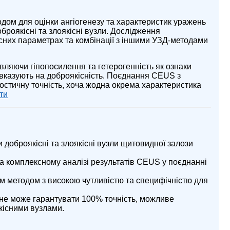
дом для оцінки ангіогенезу та характеристик уражень
роякісні та злоякісні вузли. Дослідження
сних параметрах та комбінації з іншими УЗД-методами
ляючи гіпопосилення та гетерогенність як ознаки
в вказують на доброякісність. Поєднання CEUS з
остичну точність, хоча жодна окрема характеристика
ти
оброякісні та злоякісні вузли щитовидної залози
на комплексному аналізі результатів CEUS у поєднанні
 методом з високою чутливістю та специфічністю для
е може гарантувати 100% точність, можливе
кісними вузлами.