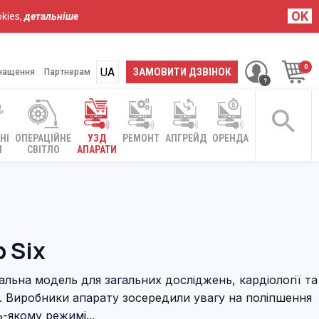
OK
kies,
детальніше
UA
RU
ЗАМОВИТИ ДЗВІНОК
нащення
Партнерам
НІ
ОПЕРАЦІЙНЕ
УЗД
РЕМОНТ
АПГРЕЙД
ОРЕНДА
І
СВІТЛО
АПАРАТИ
 Six
іальна модель для загальних досліджень, кардіології та
ії. Виробники апарату зосередили увагу на поліпшення
дь-якому режимі...