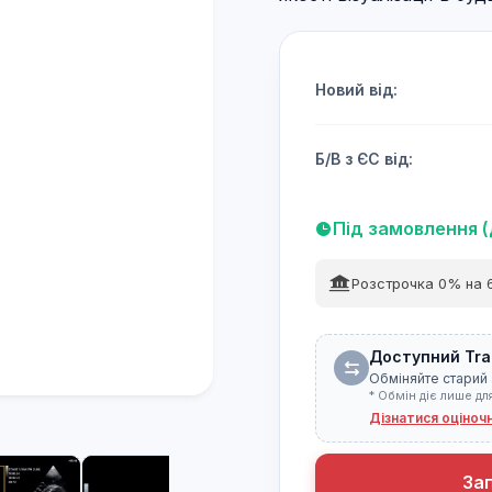
Новий від:
Б/В з ЄС від:
Під замовлення (
Розстрочка 0% на 6
Доступний Tra
Обміняйте старий 
* Обмін діє лише дл
Дізнатися оціноч
За