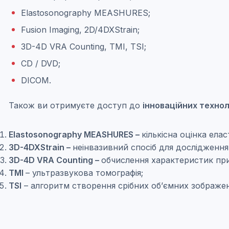
Elastosonography MEASHURES;
Fusion Imaging, 2D/4DXStrain;
3D-4D VRA Counting, TMI, TSI;
CD / DVD;
DICOM.
Також ви отримуєте доступ до
інноваційних технол
Elastosonography MEASHURES –
кількісна оцінка елас
3D-4DXStrain –
неінвазивний спосіб для дослідження
3D-4D VRA Counting –
обчислення характеристик при
TMI
– ультразвукова томографія;
TSI
– алгоритм створення срібних об’ємних зображен