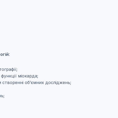
огій
:
тографії;
 функції міокарда;
 створенні об’ємних досліджень;
ь;