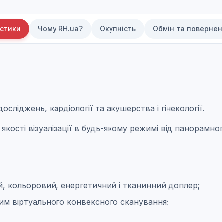
стики
Чому RH.ua?
Окупність
Обмін та поверне
осліджень, кардіології та акушерства і гінекології.
кості візуалізації в будь-якому режимі від панорамно
, кольоровий, енергетичний і тканинний доплер;
им віртуального конвексного сканування;