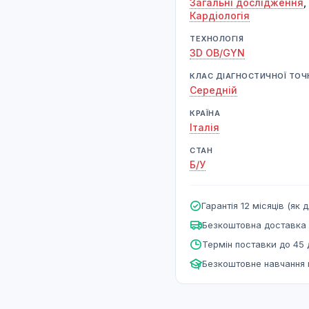
Загальні дослідження
,
Кардіологія
ТЕХНОЛОГІЯ
3D OB/GYN
КЛАС ДІАГНОСТИЧНОЇ ТОЧ
Середній
КРАЇНА
Італія
СТАН
Б/У
Гарантія 12 місяців (як д
Безкоштовна доставка 
Термін поставки до 45 
Безкоштовне навчання