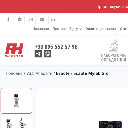
Продовжуючи вик
Навчання
Про нас
Відгуки
Оплата і доставка
Стат
+38
095 552 57 96
ЛАБОРАТОРНЕ
ОБЛАДНАННЯ
Головна
/
УЗД Апарати
/
Esaote
/
Esaote Mylab Six