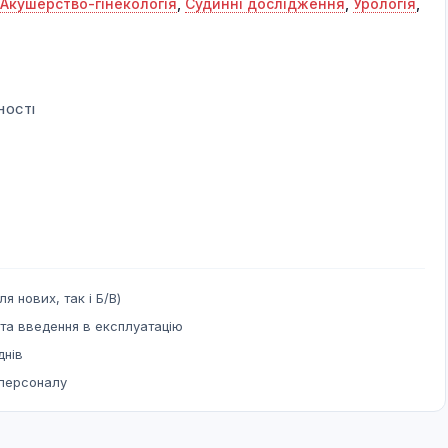
Акушерство-гінекологія
,
Судинні дослідження
,
Урологія
,
НОСТІ
ля нових, так і Б/В)
та введення в експлуатацію
днів
 персоналу