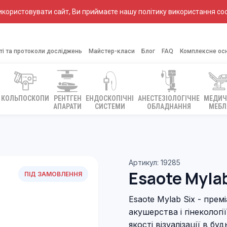
ористовувати сайт, Ви приймаєте нашу політику використання coo
ті та протоколи досліджень
Майстер-класи
Блог
FAQ
Комплексне ос
КОЛЬПОСКОПИ
РЕНТГЕН
ЕНДОСКОПІЧНІ
АНЕСТЕЗІОЛОГІЧНЕ
МЕДИЧ
АПАРАТИ
СИСТЕМИ
ОБЛАДНАННЯ
МЕБЛ
Артикул: 19285
Esaote Mylab
ПІД ЗАМОВЛЕННЯ
Esaote Mylab Six - прем
акушерства і гінеколог
якості візуалізації в бу