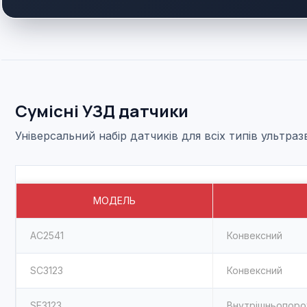
Сумісні УЗД датчики
Універсальний набір датчиків для всіх типів ультра
МОДЕЛЬ
AC2541
Конвексний
SC3123
Конвексний
SE3123
Внутрішньопоро