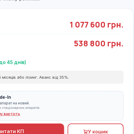
1 077 600 грн.
538 800 грн.
до 45 днів)
 місяців або лізинг. Аванс від 35%.
de-In
апарат на новий.
я стаціонарних апаратів.
ну вартість
питати КП
У кошик