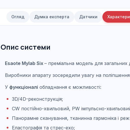
Огляд
Думка експерта
Датчики
Характери
Опис системи
Esaote Mylab Six
– преміальна модель для загальних д
Виробники апарату зосередили увагу на поліпшення я
У
функціоналі
обладнання є можливості:
3D/4D-реконструкція;
CW постійно-хвильовий, PW імпульсно-хвильовий
Панорамне сканування, тканинна гармоніка і реж
Еластографія та стрес-ехо;