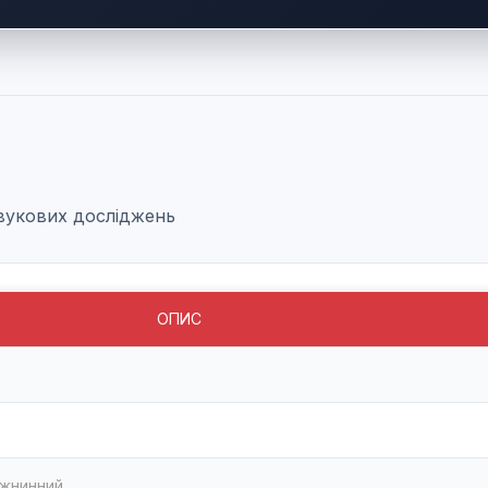
звукових досліджень
ОПИС
жнинний