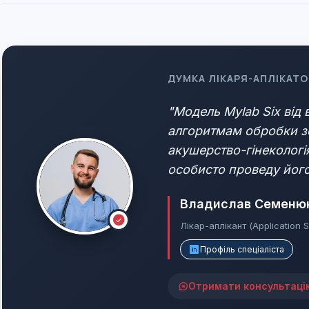
ДУМКА ЛІКАРЯ-АПЛІКАТО
"Модель Mylab Six від
алгоритмам обробки зо
акушерство-гінекологія
особисто проведу його
Владислав Семеню
Лікар-аплікант (Application S
Профіль спеціаліста
Отримати консультаці