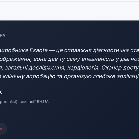
РА
 виробника Esaote — це справжня діагностична ста
браження, вона дає ту саму впевненість у діагноз
, загальні дослідження, кардіологія. Сканер дост
 клінічну апробацію та організую глибоке аплікац
к
pecialist) компанії RH.UA
ю