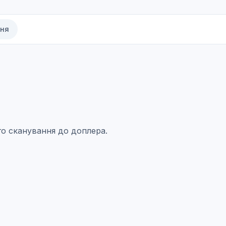
ння
го сканування до доплера.