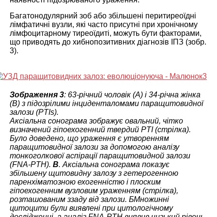
Багатонодулярний зоб або збільшені перитиреоїдні
лімфатичні вузли, які часто присутні при хронічному
лімфоцитарному тиреоїдиті, можуть бути факторами,
що приводять до хибнопозитивних діагнозів ІПЗ (зобр.
3).
Зображення 3
: 63-річний чоловік (A) і 34-річна жінка
(B) з підозрілими інциденталомами паращитовидної
залози (PTIs).
Аксіальна сонограма зображує овальний, чітко
визначений гіпоехогенний твердий PTI (стрілка).
Було доведено, що ураження є утворенням
паращитовидної залози за допомогою аналізу
тонкоголкової аспірації паращитовидной залози
(FNA-PTH).
B
. Аксіальна сонограма показує
збільшену щитовидну залозу з гетерогенною
паренхіматозною ехогенністю і плоским
гіпоехогенним вузловим ураженням (стрілка),
розташованим ззаду від залози. БМножинні
цитоцити були виявлені при цитологічному
дослідженні, а аналіз FNA-PTH виявив низький рівень