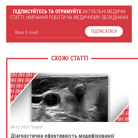
ПІДПИСУЙТЕСЬ ТА ОТРИМУЙТЕ
АКТУАЛЬНІ МЕДИЧНІ
СТАТТІ, НАВЧАННЯ РОБОТИ НА МЕДИЧНОМУ ОБЛАДНАННІ
ПІДПИСАТИСЯ
Ваш E-mail
СХОЖІ СТАТТІ
08.12.2021 "Статті"
Діагностична ефективність модифікованої