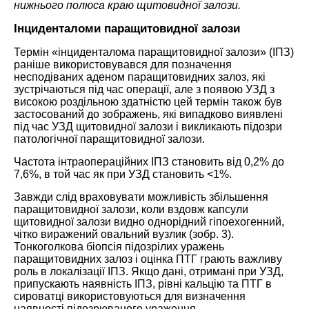
нижнього полюса краю щитовидної залози.
Інциденталоми паращитовидної залози
Термін «інциденталома паращитовидної залози» (ІПЗ)
раніше використовувався для позначення
несподіваних аденом паращитовидних залоз, які
зустрічаються під час операції, але з появою УЗД з
високою роздільною здатністю цей термін також був
застосований до зображень, які випадково виявлені
під час УЗД щитовидної залози і викликають підозри
патологічної паращитовидної залози.
Частота інтраопераційних ІПЗ становить від 0,2% до
7,6%, в той час як при УЗД становить <1%.
Завжди слід враховувати можливість збільшення
паращитовидної залози, коли вздовж капсули
щитовидної залози видно однорідний гіпоехогенний,
чітко виражений овальний вузлик (зобр. 3).
Тонкоголкова біопсія підозрілих уражень
паращитовидних залоз і оцінка ПТГ грають важливу
роль в локалізації ІПЗ. Якщо дані, отримані при УЗД,
припускають наявність ІПЗ, рівні кальцію та ПТГ в
сироватці використовуються для визначення
наявності підозрюваного ураження.