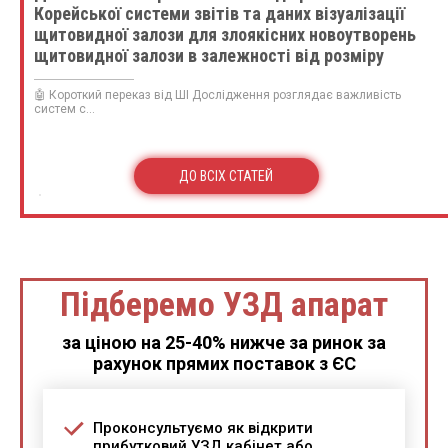
Корейської системи звітів та даних візуалізації
щитовидної залози для злоякісних новоутворень
щитовидної залози в залежності від розміру
вузлика: порівняння з п’ятьма рекомендаціями
стратифікації
🤖 Короткий переказ від ШІ Дослідження розглядає важливість
систем с...
ДО ВСІХ СТАТЕЙ
Підберемо УЗД апарат
за ціною на 25-40% нижче за ринок за
рахунок прямих поставок з ЄС
Проконсультуємо як відкрити
прибутковий УЗД кабінет або