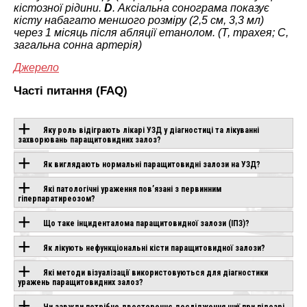
кістозної рідини.
D
. Аксіальна сонограма показує
кісту набагато меншого розміру (2,5 см, 3,3 мл)
через 1 місяць після абляції етанолом. (Т, трахея; С,
загальна сонна артерія)
Джерело
Часті питання (FAQ)
Яку роль відіграють лікарі УЗД у діагностиці та лікуванні
захворювань паращитовидних залоз?
ОБЛАДНАННЯ З
Як виглядають нормальні паращитовидні залози на УЗД?
ЦІЄЮ
Які патологічні ураження пов’язані з первинним
гіперпаратиреозом?
ТЕХНОЛОГІЄЮ
Що таке інциденталома паращитовидної залози (ІПЗ)?
Як лікують нефункціональні кісти паращитовидної залози?
CANON APLIO
CHISON SONOGO
IO AIR
BEYOND
EBIT 90
Які методи візуалізації використовуються для діагностики
влення
уражень паращитовидних залоз?
Під замовлення
Під замовлення
Чи завжди потрібне двостороннє дослідження шиї при підозрі