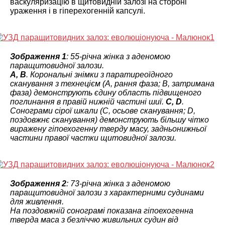
васкуляризацію в щитовидній залозі на стороні
ураження і в гіперехогенній капсулі.
Зображення 1
: 55-річна жінка з аденомою
паращитовидної залози.
А, В
. Корональні знімки з паратиреоїдного
сканування з технецієм (A, рання фаза; B, затримана
фаза) демонструють єдину область підвищеного
поглинання в правій нижній частині шиї.
C, D
.
Сонограми сірої шкали (C, осьове сканування; D,
поздовжнє сканування) демонструють більшу чітко
виражену гіпоехогенну тверду масу, задньонижньої
частини правої частки щитовидної залози.
Зображення 2
: 73-річна жінка з аденомою
паращитовидної залози з характерними судинами
для живлення.
На поздовжній сонограмі показана гіпоехогенна
тверда маса з безліччю живильних судин від