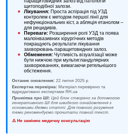
паращитовидних залоз від патологій
щитоподібної залози.
Лікування:
Проста аспірація під УЗД
контролем є методом першої лінії для
нефункціональних кіст, а абляція етанолом –
для рецидивів.
Переваги:
Розширення ролі УЗД та поява
малоінвазивних хірургічних методів
покращують результати лікування
захворювань паращитовидних залоз.
Обмеження:
Чутливість візуалізації може
бути нижчою при мультигландулярних
захворюваннях, вимагаючи ретельнішого
обстеження.
Останнє оновлення:
22 липня 2025 р.
Експертна перевірка:
Матеріал перевірено та
відредаговано експертами RH.ua
Примітка про ШІ:
Цей блок створено за допомогою
генеративного ШІ для швидкого ознайомлення з
основними ідеями статті. Для повного розуміння
теми рекомендуємо прочитати повний текст.
⚠️ Не замінює медичну консультацію