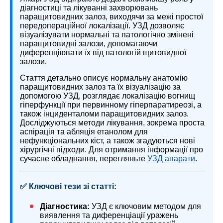
діагностиці та лікуванні захворювань
паращитовидних залоз, виходячи за межі простої
передопераційної локалізації. УЗД дозволяє
візуалізувати нормальні та патологічно змінені
паращитовидні залози, допомагаючи
диференціювати їх від патологій щитовидної
залози.
Стаття детально описує нормальну анатомію
паращитовидних залоз та їх візуалізацію за
допомогою УЗД, розглядає локалізацію вогнищ
гіперфункції при первинному гіперпаратиреозі, а
також інциденталоми паращитовидних залоз.
Досліджуються методи лікування, зокрема проста
аспірація та абляція етанолом для
нефункціональних кіст, а також згадуються нові
хірургічні підходи. Для отримання інформації про
сучасне обладнання, перегляньте
УЗД апарати
.
✅ Ключові тези зі статті:
Діагностика:
УЗД є ключовим методом для
виявлення та диференціації уражень