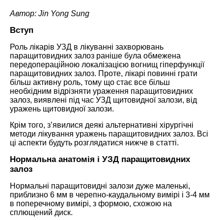
Автор: Jin Yong Sung
Вступ
Роль лікарів УЗД в лікуванні захворювань
паращитовидних залоз раніше була обмежена
передопераційною локалізацією вогнищ гіперфункції
паращитовидних залоз. Проте, лікарі повинні грати
більш активну роль, тому що стає все більш
необхідним відрізняти ураження паращитовидних
залоз, виявлені під час УЗД щитовидної залози, від
уражень щитовидної залози.
Крім того, з’явилися деякі альтернативні хірургічні
методи лікування уражень паращитовидних залоз. Всі
ці аспекти будуть розглядатися нижче в статті.
Нормальна анатомія і УЗД паращитовидних
залоз
Нормальні паращитовидні залози дуже маленькі,
приблизно 6 мм в черепно-каудальному вимірі і 3-4 мм
в поперечному вимірі, з формою, схожою на
сплющений диск.