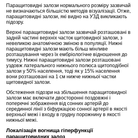
Паращитовидні залози нормального розміру зазвичай
не визначаються більшістю методів візуалізації. Отже,
паращитовидні залози, які видно на УЗД викликають
підозру.
Верхні паращитовидні залози зазвичай розташовані в
задній частині верхніх часток щитовидної залози, з
невеликою анатомічною зміною в популяції. Нижні
паращитовидні залози мають більш мінливе
розташування через їх ембріологічне відношення до
тимусу. Нижні паращитовидні залози розташовані
уздовж латерального нижнього полюса щитоподібної
залози у 50% населення, тоді як у 15% населення
вони розташовані на 1 см нижче нижньої частки
щитовидної залози.
Обстеження підозри на збільшення паращитовидної
залози має включати двосторонні поздовжні і
поперечні зображення від сонних артерій до
серединної лінії з біфуркацією сонної артерії в якості
верхньої межі і входу в грудну порожнину в якості
нижньої межі.
Локалізація вогнища гіперфункції
паращитовидних залоз