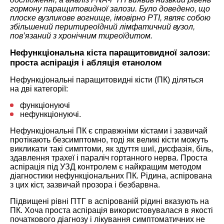
гормону паращитовидної залози. Було доведено, що
плоске вузликове вогнище, імовірно PTI, являє собою
збільшений перитиреоїдний лімфатичний вузол,
пов’язаний з хронічним тиреоїдитом.
Нефункціональна кіста паращитовидної залози:
проста аспірація і абляція етанолом
Нефункціональні паращитовидні кісти (ПК) діляться
на дві категорії:
функціонуючі
нефункціонуючі.
Нефункціональні ПК є справжніми кістами і зазвичай
протікають безсимптомно, тоді як великі кісти можуть
викликати такі симптоми, як здуття шиї, дисфазія, біль,
здавлення трахеї і параліч гортанного нерва. Проста
аспірація під УЗД контролем є найкращим методом
діагностики нефункціональних ПК. Рідина, аспірована
з цих кіст, зазвичай прозора і безбарвна.
Підвищені рівні ПТГ в аспірованій рідині вказують на
ПК. Хоча проста аспірація використовувалася в якості
початкового діагнозу і лікування симптоматичних не