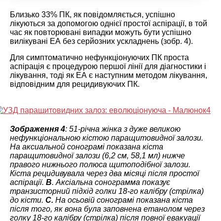
Близько 33% ПК, як повідомляється, успішно
лікуються за допомогою однієї простої аспірації, в той
час як повторювані випадки можуть бути успішно
вилікувані ЕА без серйозних ускладнень (зобр. 4).
Для симптоматично нефункціонуючих ПК проста
аспірація є процедурою першої лінії для діагностики і
лікування, тоді як ЕА є наступним методом лікування,
відповідним для рецидивуючих ПК.
Зображення 4
: 51-річна жінка з дуже великою
нефункціональною кістою паращитовидної залози.
На аксиальной сонограмі показана кіста
паращитовидної залози (6,2 см, 58,1 мл) нижче
правого нижнього полюса щитоподібної залози.
Кіста рецидивувала через два місяці після простої
аспірації.
B
. Аксіальна сонограмма показує
транзисторний підхід голки 18-го калібру (стрілка)
до кісти.
C.
На осьовій сонограмі показана кіста
після того, як вона була заповнена етанолом через
голку 18-го калібру (стрілка) після повної евакуації