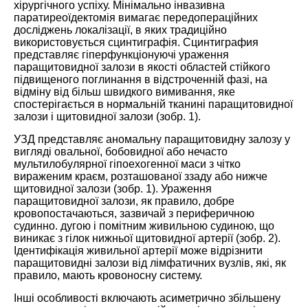
хірургічного успіху. Мінімально інвазивна
паратиреоїдектомія вимагає передопераційних
досліджень локалізації, в яких традиційно
використовується сцинтиграфія. Сцинтиграфия
представляє гіперфункціонуючі ураження
паращитовидної залози в якості областей стійкого
підвищеного поглинання в відстроченній фазі, на
відміну від більш швидкого вимивання, яке
спостерігається в нормальній тканині паращитовидної
залози і щитовидної залози (зобр. 1).
УЗД представляє аномальну паращитовидну залозу у
вигляді овальної, бобовидної або нечасто
мультилобулярної гіпоехогенної маси з чітко
вираженим краєм, розташованої ззаду або нижче
щитовидної залози (зобр. 1). Ураження
паращитовидної залози, як правило, добре
кровопостачаються, зазвичай з периферичною
судинно. дугою і помітним живильною судиною, що
виникає з гілок нижньої щитовидної артерії (зобр. 2).
Ідентифікація живильної артерії може відрізнити
паращитовидні залози від лімфатичних вузлів, які, як
правило, мають кровоносну систему.
Інші особливості включають асиметрично збільшену