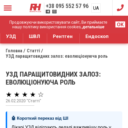
+38
095 552 57 96
UA
RU
Дистрибуція медичного обладнання
Продовжуючи використовувати сайт, Ви приймаєте
OK
нашу політику використання cookies,
детальніше
УЗД
ШВЛ
Рентген
Ендоскоп
Головна
Статті
УЗД паращитовидних залоз: еволюціонуюча роль
УЗД ПАРАЩИТОВИДНИХ ЗАЛОЗ:
ЕВОЛЮЦІОНУЮЧА РОЛЬ
★ ★ ★ ★ ☆
26.02.2020 "Статті"
🤖 Короткий переказ від ШІ
Лікарі УЗД відіграють дедалі важливішу роль у