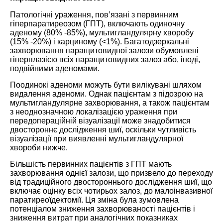
Патологічні ураження, пов’язані з первинним
гіперпаратиреозом (ГПТ), включають одиночну
аденому (80% -85%), мультигландулярну хворобу
(15% -20%) і карциному (<1%). Багатодзеркальні
захворювання паращитовидної залози обумовлені
гіперплазією всіх паращитовидних залоз або, іноді,
подвійними аденомами.
Поодинокі аденоми можуть бути вилікувані шляхом
видалення аденоми. Однак пацієнтам з підозрою на
мультигландулярне захворювання, а також пацієнтам
з неоднозначною локалізацією ураження при
передопераційній візуалізації може знадобитися
двостороннє дослідження шиї, оскільки чутливість
візуалізації при виявленні мультигландулярної
хвороби нижче.
Більшість первинних пацієнтів з ГПТ мають
захворювання однієї залози, що призвело до переходу
від традиційного двостороннього дослідження шиї, що
включає оцінку всіх чотирьох залоз, до малоінвазивної
паратиреоїдектомії. Ця зміна була зумовлена ​​
потенціалом зниження захворюваності пацієнтів і
зниження витрат при аналогічних показниках