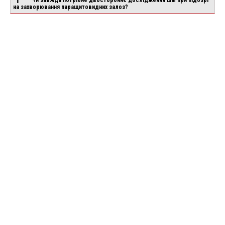
на захворювання паращитовидних залоз?
ше
Детальніше
Детальніше