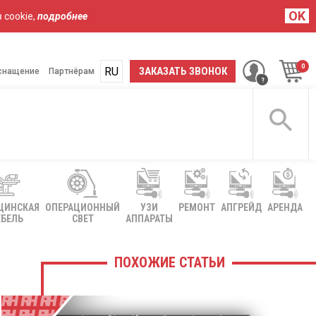
OK
 cookie,
подробнее
RU
UA
ЗАКАЗАТЬ ЗВОНОК
снащение
Партнёрам
ЦИНСКАЯ
ОПЕРАЦИОННЫЙ
УЗИ
РЕМОНТ
АПГРЕЙД
АРЕНДА
БЕЛЬ
СВЕТ
АППАРАТЫ
ПОХОЖИЕ СТАТЬИ