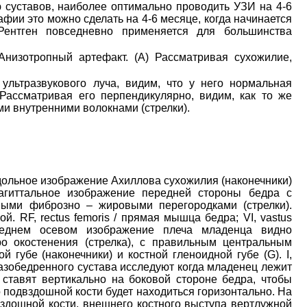
 суставов, наиболее оптимально проводить УЗИ на 4-6
ии это можно сделать на 4-6 месяце, когда начинается
Рентген повседневно применяется для большинства
Анизотропный артефакт. (А) Рассматривая сухожилие,
ультразвукового луча, видим, что у него нормальная
) Рассматривая его перпендикулярно, видим, как то же
и внутренними волокнами (стрелки).
дольное изображение Ахиллова сухожилия (наконечники)
Сагиттальное изображение передней стороны бедра с
ыми фиброзно – жировыми перегородками (стрелки).
й. RF, rectus femoris / прямая мышца бедра; VI, vastus
реднем осевом изображение плеча младенца видно
 ​​окостенения (стрелка), с правильным центральным
губе (наконечники) и костной гленоидной губе (G). I,
тазобедренного сустава исследуют когда младенец лежит
 ставят вертикально на боковой стороне бедра, чтобы
 подвздошной кости будет находиться горизонтально. На
здошной кости, внешнего костного выступа вертлужной