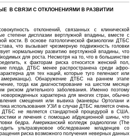
Е В СВЯЗИ С ОТКЛОНЕНИЯМИ В РАЗВИТИИ
овокупность отклонений, связанных с клинической
ые степени дисплазии вертлужной впадины, вместе с
ой кости. В основе патологической физиологии ДТБС
става, что вызывает чрезмерную подвижность головки
твует нормальному развитию вертлужной впадины, что
бходимых для роста. Несмотря на то, что в большинстве
делить, к факторам риска относится женский пол,
ние плода. ДТБС менее распространена среди афро-
рактерна для тех наций, которые туго пеленают или
 американцы). Обнаружение ДТБС на раннем этапе
чение, тогда как диагностирование на шестом месяце
ым риском длительного заболевания. Именно поэтому
новорожденных характерна для многих стран, обычно
явления смещения или вывиха (маневры Ортолани и
ктика использования УЗИ в случае ДТБС является очень
 ДТБС не является стандартной процедурой в США.
остики и лечения с помощью абдукционной шины, что
ловки бедра. Американский колледж радиологии (The
водить ультразвуковое обследование младенцев со
окращения риска возможного получения неверных данных