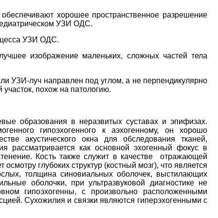
и обеспечивают хорошее пространственное разрешение
 педиатрическом УЗИ ОДС.
оцесса УЗИ ОДС.
лучшее изображение маленьких, сложных частей тела
сли УЗИ-луч направлен под углом, а не перпендикулярно
 участок, похож на патологию.
вые образования в неразвитых суставах и эпифизах.
генного гипоэхогенного к аэхогенному, он хорошо
стве акустического окна для обследования тканей,
ия рассматривается как основной эхогенный фокус в
атенение. Кость также служит в качестве отражающей
 осмотру глубоких структур (костный мозг), что является
ослых, толщина синовиальных оболочек, выстилающих
ильные оболочки, при ультразвуковой диагностике не
ном гипоэхогенны, с произвольно расположенными
ией. Сухожилия и связки являются гиперэхогенными с