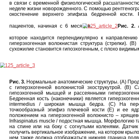
в связи с временной физиологической расшатанностю
неделе жизни новорожденного. С помощью рентгенограф
окостенение верхнего эпифиза бедренной кости. 
пациентов, начиная с 6 месяцев.
Рис. 2.
которое находится перпендикулярно к направлению 
гиперэхогенная волокнистая структура (стрелки). (В
сухожилие становится гипоэхогенным, с плохо видимым
Рис. 3.
Нормальные анатомические структуры. (А) Про
с гиперэхогенной волокнистой эхострукутрой. (В) 
гипоэхогенной мышцей и рассеянными гиперэхогенн
Бедренная кость (наконечники) является гиперэхогенно
intermedius / широкая мышца бедра. (С) На пе
точкообразный эпифиз плечевой кости (Е) и ее ядро
положением на гиперэхогенной волокнисто – хрящевой 
Infraspinatus muscle / подостная мышца. Морфологию 
на спине или на боку с согнутыми коленями. Датчик
получить вертикальное изображение, на котором крыло
нем также должна отображаться нижняя граница подв