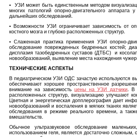
• УЗИ может быть единственным методом визуализац
многих патологий опорно-двигательного аппарата у
дальнейших обследований.
• Возможности УЗИ ограничивает зависимость от оп
костного мозга и глубоко расположенных структур.
• Слаженная практика применения УЗИ опорно-дви
обследование поврежденных бедренных костей; диа
дисплазия тазобедренных суставов (ДТБС) и косолап
новообразований, выявление места нахождения чужеро
ТЕХНИЧЕСКИЕ АСПЕКТЫ
В педиатрическом УЗИ ОДС зачастую используются выс
обеспечивают хорошее пространственное разрешени
внимание на зависимость
цены на УЗИ датчики
. В
расположенных структур, визуализацию улучшают кон
Цветная и энергетическая допплерография дает инфо
новообразований и воспаления в мягких тканях являе
обследования в режиме реального времени, а такж
вмешательств.
Обычное ультразвуковое обследование маленьки
использованием геля, является достаточно сложным, о