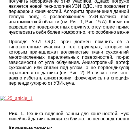
получить изображение этих участков, однако погруже
является новой технологией УЗИ ОДС, что позволяет 
периферии конечностей. Алгоритм применения данной 
теплую воду, с расположением УЗИ-датчика вбл
анатомической области (см. Рис. 1; Рис. 15 А). Кроме 
разрешение поверхностных структур, отсутствие прямо
чувствовать себя более комфортно, что особенно важн
Проводя УЗИ ОДС, врач должен помнить об ан
гипоэхогенные участки в тех структурах, которые 
которым принадлежат волокнистые ткани сухожилий,
многочисленных параллельных поверхностей, по-р
зависимости от угла облучения. Анизотропный артефа
сухожилия или связки под углом, а не перпендикуляр
отражается от датчика (см. Рис. 2). В связи с тем, ч
важно избегать анизотропии, фокусируясь на специфи
перпендикулярно от УЗИ-луча.
Рис. 1.
Техника водяной ванны для конечностей. Рук
линейный датчик находится близко, но непосредственн
Ключевые тезисы: