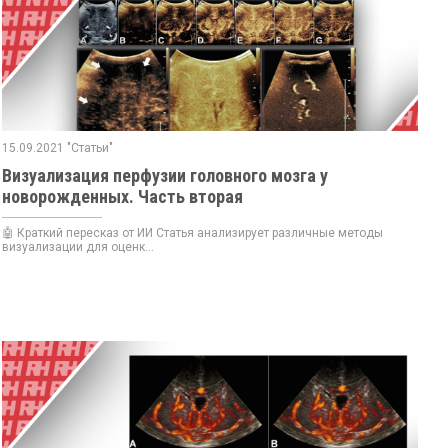
15.09.2021 "Статьи"
Визуализация перфузии головного мозга у
новорожденных. Часть вторая
🤖 Краткий пересказ от ИИ Статья анализирует различные методы
визуализации для оценк...