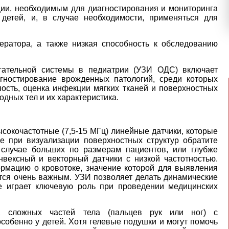
ии, необходимым для диагностирования и мониторинга
 детей, и, в случае необходимости, применяться для
ератора, а также низкая способность к обследованию
гательной системы в педиатрии (УЗИ ОДС) включает
гностирование врожденных патологий, среди которых
ость, оценка инфекции мягких тканей и поверхностных
дных тел и их характеристика.
окочастотные (7,5-15 МГц) линейные датчики, которые
е при визуализации поверхностных структур
обратите
 случае больших по размерам пациентов, или глубже
вексный и векторный датчики с низкой частотностью.
рмацию о кровотоке, значение которой для выявления
тся очень важным. УЗИ позволяет делать динамические
е играет ключевую роль при проведении медицинских
х, сложных частей тела (пальцев рук или ног) с
собенно у детей. Хотя гелевые подушки и могут помочь