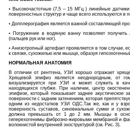
• Высокочастотные (7,5 – 15 МГц ) линейные датчик
поверхностных структур и чаще всего используются в
• Допплерография является важной составляющей пр
• Погружение в водяную ванну позволяет получить 
(пальцев рук или ног).
• Анизотропный артефакт проявляется в том случае, е
к связке, сухожилью или мышце, образуя гипоэхогенный
НОРМАЛЬНАЯ АНАТОМИЯ
В отличии от рентгена, УЗИ хорошо отражает хряще
Хрящевой эпифиз является неоднородным, от гомо
визуализируется при УЗИ и может служить в каче
находящихся глубже. При наличии, центр окостенен
эпифизе, который показывает заднее акустическое з
поверхности с задним затенением, которая препятствует
одним из недостатков УЗИ ОДС.Так же, как и у взр
поверхность суставов, синовиальные сумки и сухож
должна превышать от 1 до 2 мм. Мышцы в основ
гиперехогенимы фиброзно-жировыми мембраной и фасц
волокнистой внутренней эхоструктурой (см. Рис. 3).