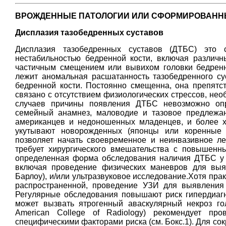
ВРОЖДЕННЫЕ ПАТОЛОГИИ ИЛИ СФОРМИРОВАННЫ
Дисплазия тазобедренных суставов
Дисплазия тазобедренных суставов (ДТБС) это с
нестабильностью бедренной кости, включая различн
частичным смещением или вывихом головки бедренн
лежит аномальная расшатанность тазобедренного су
бедренной кости. Постоянно смещенна, она препятс
связано с отсутствием физиологических стрессов, нео
случаев причины появления ДТБС невозможно опре
семейный анамнез, маловодие и тазовое предлежа
американцев и недоношенных младенцев, и более ха
укутывают новорожденных (японцы или коренные
позволяет начать своевременное и неинвазивное ле
требует хирургического вмешательства с повышенн
определенная форма обследования наличия ДТБС у 
включая проведение физических маневров для вы
Барлоу), и/или ультразвуковое исследование.Хотя пра
распространенной, проведение УЗИ для выявления
Регулярные обследования повышают риск гипердиагн
может вызвать ятрогенный аваскулярный некроз го
American College of Radiology) рекомендует про
специфическими факторами риска (см. Бокс.1). Для с