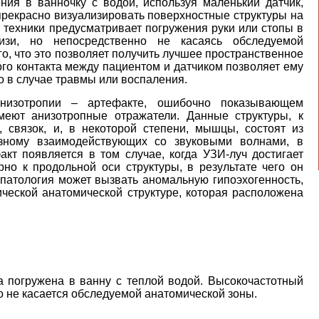
ния в ванночку с водой, используя маленький датчик,
прекрасно визуализировать поверхностные структуры на
техники предусматривает погружения руки или стопы в
изи, но непосредственно не касаясь обследуемой
того, что это позволяет получить лучшее пространственное
го контакта между пациентом и датчиком позволяет ему
о в случае травмы или воспаления.
изотропии – артефакте, ошибочно показывающем
имеют анизотропные отражатели. Данные структуры, к
 связок, и, в некоторой степени, мышцы, состоят из
азному взаимодействующих со звуковыми волнами, в
кт появляется в том случае, когда УЗИ-луч достигает
но к продольной оси структуры, в результате чего он
то патология может вызвать аномальную гипоэхогенность,
ческой анатомической структуре, которая расположена
а погружена в ванну с теплой водой. Высокочастотный
о не касается обследуемой анатомической зоны.