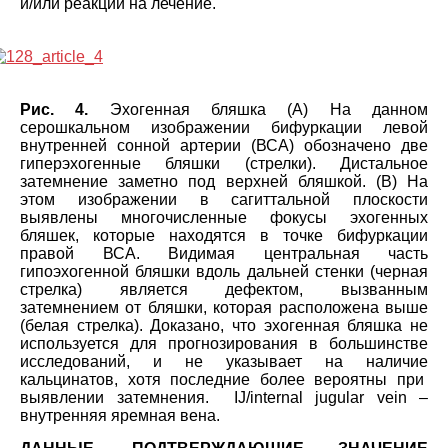
и/или реакции на лечение.
Рис. 4.
Эхогенная бляшка (А) На данном
серошкальном изображении бифуркации левой
внутренней сонной артерии (ВСА) обозначено две
гиперэхогенные бляшки (стрелки). Дистальное
затемнение заметно под верхней бляшкой. (В) На
этом изображении в сагиттальной плоскости
выявлены многочисленные фокусы эхогенных
бляшек, которые находятся в точке бифуркации
правой ВСА. Видимая центральная часть
гипоэхогенной бляшки вдоль дальней стенки (черная
стрелка) является дефектом, вызванным
затемнением от бляшки, которая расположена выше
(белая стрелка). Доказано, что эхогенная бляшка не
используется для прогнозирования в большинстве
исследований, и не указывает на наличие
кальцинатов, хотя последние более вероятны при
выявлении затемнения. IJ/internal jugular vein –
внутренняя яремная вена.