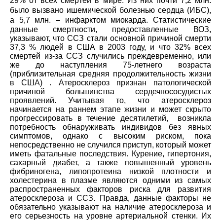
29% от всех смертей в мире. Из них почти 7,2 млн.
было вызвано ишемической болезнью сердца (ИБС),
а 5,7 млн. – инфарктом миокарда.
Статистические
данные смертности, предоставленные ВОЗ,
указывают, что ССЗ стали основной причиной смерти
37,3 % людей в США в 2003 году, и что 32% всех
смертей из-за ССЗ случились преждевременно, или
же до наступления 75-летнего возраста
(приблизительная средняя продолжительность жизни
в США) . Атеросклероз признан патологической
причиной большинства сердечнососудистых
проявлений. Учитывая то, что атеросклероз
начинается на раннем этапе жизни и может скрыто
прогрессировать в течение десятилетий, возникла
потребность обнаруживать индивидов без явных
симптомов, однако с высоким риском, пока
непосредственно не случился приступ, который может
иметь фатальные последствия. Курение, гипертония,
сахарный диабет, а также повышенный уровень
фибриногена, липопротеина низкой плотности и
холестерина в плазме являются одними из самых
распространенных факторов риска для развития
атеросклероза и ССЗ. Правда, данные факторы не
обязательно указывают на наличие атеросклероза и
его серьезность на уровне артериальной стенки. Их