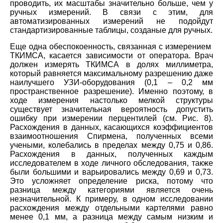
проводить, их масштабы значительно больше, чем у
ручных измерений. В связи с этим, для
автоматизированных измерений не подойдут
стандартизированные таблицы, созданые для ручных.
Еще одна обеспокоенность, связанная с измерением
ТКИМСА, касается зависимости от оператора. Врач
должен измерять ТКИМСА в долях миллиметра,
который равняется максимальному разрешению даже
наилучшего УЗИ-оборудования (0,1 – 0,2 мм
пространственное разрешение). Именно поэтому, в
ходе измерения настолько мелкой структуры
существует значительная вероятность допустить
ошибку при измерении перцентилей (см. Рис. 8).
Расхождения в данных, касающихся коэффициентов
взаимоотношения Спирмена, полученных всеми
учеными, колебались в пределах между 0,75 и 0,86.
Расхождения в данных, полученных каждым
исследователем в ходе личного обследования, также
были большими и варьировались между 0,69 и 0,73.
Это усложняет определение риска, потому что
разница между категориями является очень
незначительной. К примеру, в одном исследовании
расхождения между отдельными картелями равно
менее 0,1 мм, а разница между самым низким и