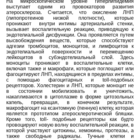
На микроскопическом уровне гиперлипидемия
выступает одним из провокаторов развития
атеросклероза. Считается, что окисление ЛНП
(липопротеинов низкой плотности), которые
проникают внутри интимы артериальной стенки,
вызывает воспалительную реакцию, приводящую к
эндотелиальной дисфункции. Она проявляется путем
высвобождения веществ, которые способствуют
адгезии тромбоцитов, моноцитов, и лимфоцитов к
эндотелиальной поверхности и перемещению
лейкоцитов в субэндотелиальный слой. Здесь
моноциты проникают в воспалительные клетки,
включая также и макрофаги, которые поглощают или
фагоцитируют ЛНП, находящиеся в пределах интимы,
с помощью фагоцитарных и toll-подобных
рецепторов. Холестерин и ЛНП, которые моноцит не
в состоянии мобилизовать и уничтожить,
накапливаются в цитоплазме в форме цитозольных
капель, превращая, в конечном результате,
макрофагоцит на ксантомную (пенную) клетку, которая
является прототипом атеросклеротической бляшки.
Кроме того, toll- подобные рецепторы как будто
провоцируют новую волну воспалительной реакции, в
которой участвуют цитокины, хемокины, протеазы, а
также свободные радикалы. Тучные клетки и