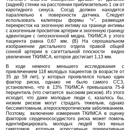
(задней) стенки на расстоянии приблизительно 1 см от
каротидного синуса. Сосуд должен находится
параллельно к поверхности датчика. Следует
использовать калиперы формы “+”, размещая
перекресток на эхогенную интиму на границе интимы
с аэхогенным просветом артерии и эхогенную границу
адвентиции с гипоэхогенной медиа. ТКИМСА у этого
пациента равна 0,67 мм. (В) На серошкальном
изображении дистального отдела правой общей
сонной артерии в сагиттальной плоскости видно
увеличение ТКИМСА, которое достигает 1,13 мм.
В ходе немного меньшего исследования с
привлечением 118 молодых пациентов (в возрасте от
35 до 59 лет), у которых проявлялся только один
фактор риска, однако не было самого ССЗ,
установлено, что в 13% ТКИМСА превышала 75-й
перцентиль (что считается высоким риском). Из этого
исходит, что даже молодые люди с, казалось бы,
низким риском могут страдать тяжелым, однако
бессимптомным, атеросклеротическим заболеванием.
Поэтому, включение измерения ТКИМСА в оценку
факторов сердечнососудистого риска может помочь
идентифицировать молодых людей без явных
симптомов, которым агрессивные превентивные