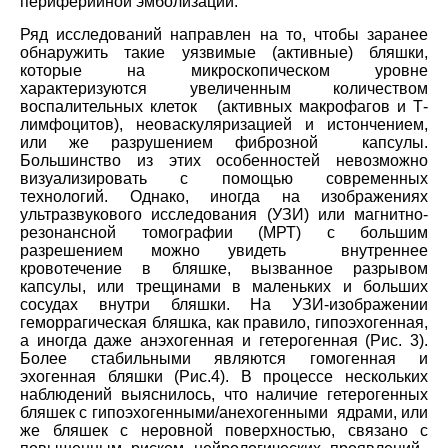
периферийной эмболизации.
Ряд исследований направлен на то, чтобы заранее
обнаружить такие уязвимые (активные) бляшки,
которые на микроскопическом уровне
характеризуются увеличенным количеством
воспалительных клеток (активных макрофагов и Т-
лимфоцитов), неоваскуляризацией и истончением,
или же разрушением фиброзной капсулы.
Большинство из этих особенностей невозможно
визуализировать с помощью современных
технологий. Однако, иногда на изображениях
ультразвукового исследования (УЗИ) или магнитно-
резонансной томографии (МРТ) с большим
разрешением можно увидеть внутреннее
кровотечение в бляшке, вызванное разрывом
капсулы, или трещинами в маленьких и больших
сосудах внутри бляшки. На УЗИ-изображении
геморрагическая бляшка, как правило, гипоэхогенная,
а иногда даже анэхогенная и гетерогенная (Рис. 3).
Более стабильными являются гомогенная и
эхогенная бляшки (Рис.4). В процессе нескольких
наблюдений выяснилось, что наличие гетерогенных
бляшек с гипоэхогенными/анехогенными ядрами, или
же бляшек с неровной поверхностью, связано с