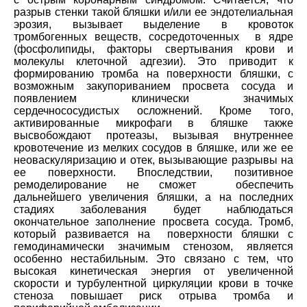
разрыв стенки такой бляшки и/или ее эндотелиальная
эрозия, вызывает выделение в кровоток
тромбогенных веществ, сосредоточенных в ядре
(фосфолипиды, факторы свертывания крови и
молекулы клеточной адгезии). Это приводит к
формированию тромба на поверхности бляшки, с
возможным закупориванием просвета сосуда и
появлением клинически значимых
сердечнососудистых осложнений. Кроме того,
активированные микрофаги в бляшке также
высвобождают протеазы, вызывая внутреннее
кровотечение из мелких сосудов в бляшке, или же ее
неоваскуляризацию и отек, вызывающие разрывы на
ее поверхности. Впоследствии, позитивное
ремоделирование не сможет обеспечить
дальнейшего увеличения бляшки, а на последних
стадиях заболевания будет наблюдаться
окончательное заполнение просвета сосуда. Тромб,
который развивается на поверхности бляшки с
гемодинамически значимым стенозом, является
особенно нестабильным. Это связано с тем, что
высокая кинетическая энергия от увеличенной
скорости и турбулентной циркуляции крови в точке
стеноза повышает риск отрыва тромба и