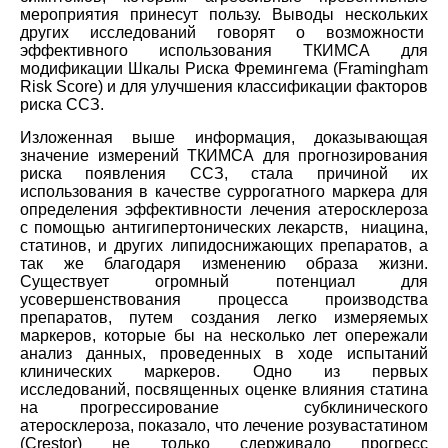
мероприятия принесут пользу. Выводы нескольких
других исследований говорят о возможности
эффективного использования ТКИМСА для
модификации Шкалы Риска Фремингема (Framingham
Risk Score) и для улучшения классификации факторов
риска ССЗ.
Изложенная выше информация, доказывающая
значение измерений ТКИМСА для прогнозирования
риска появления ССЗ, стала причиной их
использования в качестве суррогатного маркера для
определения эффективности лечения атеросклероза
с помощью антигипертонических лекарств, ниацина,
статинов, и других липидоснижающих препаратов, а
так же благодаря изменению образа жизни.
Существует огромный потенциал для
усовершенствования процесса производства
препаратов, путем создания легко измеряемых
маркеров, которые бы на несколько лет опережали
анализ данных, проведенных в ходе испытаний
клинических маркеров. Одно из первых
исследований, посвященных оценке влияния статина
на прогрессирование субклинического
атеросклероза, показало, что лечение розувастатином
(Crestor) не только сдерживало прогресс