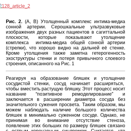
Рис. 2.
(А, В) Утолщенный комплекс интима-медиа
сонной артерии. Серошкальные ультразвуковые
изображения двух разных пациентов в сагиттальной
плоскости, которые показывают утолщение
комплекса интима-медиа общей сонной артерии
(стрелки), что хорошо видно на дальней её стенке.
Кроме утолщения также заметна гетерогенность
эхоструктуры стенки и потеря привычного слоевого
строения, описанного на Рис. 1
Реагируя на образование бляшек и утолщение
сосудистой стенки, сосуд начинает расширяться,
чтобы вместить растущую бляшку. Этот процесс носит
название “позитивное ремоделирование” и
заключается в расширении диаметра сосуда без
значительного сужения просвета. Таким образом, мы
можем наблюдать наличие большого количества
бляшек в минимально суженном сосуде. Однако, не
принимая во внимание отсутствие стеноза,
появление этих больших по размеру бляшек связано
с острым коронарным синдромом. Считается, что