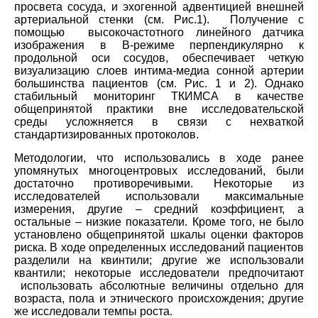
просвета сосуда, и эхогенной адвентицией внешней
артериальной стенки (см. Рис.1). Получение с
помощью высокочастотного линейного датчика
изображения в В-режиме перпендикулярно к
продольной оси сосудов, обеспечивает четкую
визуализацию слоев интима-медиа сонной артерии
большинства пациентов (см. Рис. 1 и 2). Однако
стабильный мониторинг ТКИМСА в качестве
общепринятой практики вне исследовательской
среды усложняется в связи с нехваткой
стандартизированных протоколов.
Методологии, что использовались в ходе ранее
упомянутых многоцентровых исследований, были
достаточно противоречивыми. Некоторые из
исследователей использовали максимальные
измерения, другие – средний коэффициент, а
остальные – низкие показатели. Кроме того, не было
установлено общепринятой шкалы оценки факторов
риска. В ходе определенных исследований пациентов
разделили на квинтили; другие же использовали
квантили; некоторые исследователи предпочитают
использовать абсолютные величины отдельно для
возраста, пола и этнического происхождения; другие
же исследовали темпы роста.