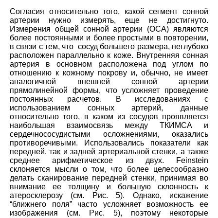
Согласия относительно того, какой сегмент сонной
артерии нужно измерять, еще не достигнуто.
Измерения общей сонной артерии (ОСА) являются
более постоянными и более простыми в повторении,
в связи с тем, что сосуд большего размера, неглубоко
расположен параллельно к коже. Внутренняя сонная
артерия в основном расположена под углом по
отношению к кожному покрову и, обычно, не имеет
аналогичной внешней сонной артерии
прямолинейной формы, что усложняет проведение
постоянных расчетов. В исследованиях с
использованием сонных артерий, данные
относительно того, в каком из сосудов проявляется
наибольшая взаимосвязь между ТКИМСА и
сердечнососудистыми осложнениями, оказались
противоречивыми. Использовались показатели как
передней, так и задней артериальной стенки, а также
среднее арифметическое из двух. Feinstein
склоняется мысли о том, что более целесообразно
делать сканирование передней стенки, принимая во
внимание ее толщину и большую склонность к
атеросклерозу (см. Рис. 5). Однако, искажение
“ближнего поля” часто усложняет возможность ее
изображения (см. Рис. 5), поэтому некоторые