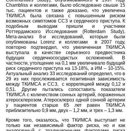
Chambliss и коллегами, было обследовано свыше 15
тыс. пациентов и также доказано, что увеличена
ТКИМСА была связана с повышенным риском
возможных симптомов ССЗ и сердечного приступа. К
подобным выводам пришли и участники
Роттердамского Исследования (Rotterdam Study).
Мета-анализ 8-и исследований, которые были
опубликованы Lorenz и коллегами в 2007 году,
повторно подтвердил, что увеличенная ТКИМСА
выступала в качестве серьезного предвестника
будущих сердечнососудистых осложнений. В
частности, утолщение на 0,1 мм увеличивало будущий
риск сердечного приступа на 13-18%, а ИМ – 10-15%.
Актуальный анализ 33 исследований определил, что в
29 из них прослеживается позитивная зависимость
между ТКИМСА и ССЗ, с корреляцией между 0,12 и
0,51. Другие пытались сопоставить показатели
ТКИМСА с количеством сонных артерий, пораженных
атеросклерозом. Атеросклероз одной сонной артерии
у пациентов старше 65 лет равен ТКИМСА
приблизительно 0,9 мм, двух – 1,2 мм, и трех – 1,3 мм.
Кроме того, оказалось, что ТКИМСА выступает не
только как независимый фактор риска, но и как
аналогичный с традиционными факторами риска