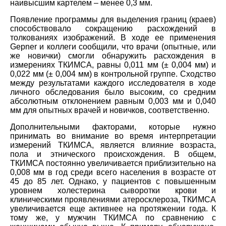
наивысшим картелем – менее 0,3 мм.
Появление программы для выделения границ (краев)
способствовало сокращению расхождений в
толкованиях изображений. В ходе ее применения
Gepner и коллеги сообщили, что врачи (опытные, или
же новички) смогли обнаружить расхождения в
измерениях ТКИМСА, равны 0,011 мм (± 0,004 мм) и
0,022 мм (± 0,004 мм) в контрольной группе. Сходство
между результатами каждого исследователя в ходе
личного обследования было высоким, со средним
абсолютным отклонением равным 0,003 мм и 0,040
мм для опытных врачей и новичков, соответственно.
Дополнительными факторами, которые нужно
принимать во внимание во время интерпретации
измерений ТКИМСА, является влияние возраста,
пола и этнического происхождения. В общем,
ТКИМСА постоянно увеличивается приблизительно на
0,008 мм в год среди всего населения в возрасте от
45 до 85 лет. Однако, у пациентов с повышенным
уровнем холестерина сыворотки крови и
клиническими проявлениями атеросклероза, ТКИМСА
увеличивается еще активнее на протяжении года. К
тому же, у мужчин ТКИМСА по сравнению с