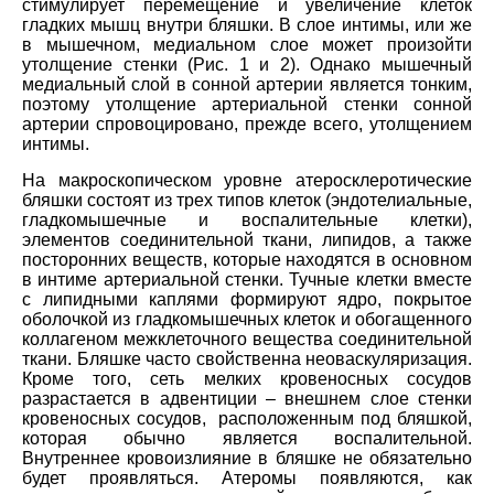
стимулирует перемещение и увеличение клеток
гладких мышц внутри бляшки. В слое интимы, или же
в мышечном, медиальном слое может произойти
утолщение стенки (Рис. 1 и 2). Однако мышечный
медиальный слой в сонной артерии является тонким,
поэтому утолщение артериальной стенки сонной
артерии спровоцировано, прежде всего, утолщением
интимы.
На макроскопическом уровне атеросклеротические
бляшки состоят из трех типов клеток (эндотелиальные,
гладкомышечные и воспалительные клетки),
элементов соединительной ткани, липидов, а также
посторонних веществ, которые находятся в основном
в интиме артериальной стенки. Тучные клетки вместе
с липидными каплями формируют ядро, покрытое
оболочкой из гладкомышечных клеток и обогащенного
коллагеном межклеточного вещества соединительной
ткани. Бляшке часто свойственна неоваскуляризация.
Кроме того, сеть мелких кровеносных сосудов
разрастается в адвентиции – внешнем слое стенки
кровеносных сосудов, расположенным под бляшкой,
которая обычно является воспалительной.
Внутреннее кровоизлияние в бляшке не обязательно
будет проявляться. Атеромы появляются, как