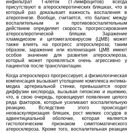
инфильтрат Т-клеток (Т-лимфоцитов) всегда
присутствуют в атеросклеротических бляшках, что в
который раз доказывает важность воспаления в
атерогенезе. Вообще, считается, что баланс между
воспалительным и противовоспалительным
действием определяет скорость прогрессирования
атеросклеротической бляшки. Заражение
хламидиозом и цитомегаловирусом (ЦМВ) может
также влиять на прогресс атеросклероза; таким
образом, заражение или колонизация ЦМВ имеют
особое значение для развития атеросклероза,
который может проявляться очень агрессивно у
пациентов после трансплантации.
Когда атеросклероз прогрессирует, а физиологическая
компенсация вызывает утолщение комплекса интима-
медиа артериальной стенки, превышается порог
диффузии кислорода, вызывая гипоксию и ишемию,
что, в свою очередь, провоцирует появление целого
ряда факторов, которые усиливают воспалительную
реакцию. Вследствие этого происходит
неоваскуляризация бляшек, рост мелких сосудов в
адвентициальной оболочке, которая является
гистологическим признаком симптоматического
атеросклероза. Кроме того, воспалительная реакция