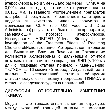
атеросклероза, но и уменьшало размеры ТКИМСА на
0,0014 мм ежегодно, в отличие от увеличения на
0,0131 мм, вызванного употреблением препаратов
плацебо. В результате, Управлением санитарного
надзора за качеством пищевых продуктов и
медикаментов США (the US Food and Drug
Administration) розувастатин был признан препаратом,
замедляющим прогресс атеросклероза.
Исследования ARBITER (Arterial Biology for the
Investigation of the Treatment Effects of Reducing
Cholesterol/Использование Артериальной Биологии
для Выявления Влияния Лечения на Сокращение
Количества Холестерина) с дальнейшим отчетом
показывают, что заметное сокращение ЛНП (< 100 мг/
дл.) с помощью статина привело к уменьшению
ТКИМСА за 13-месячний период. Актуальный мета-
анализ 7 исследований статина обнаружил
статистическую связь между прогрессом ТКИМСА и
степенью сердечнососудистых проявлений.
ДИСКУССИИ ОТНОСИТЕЛЬНО ИЗМЕРЕНИЯ
ТКИМСА
Медиа – это гипоэхогенная линейная структура,
между эхогенной границей интимы с полостью