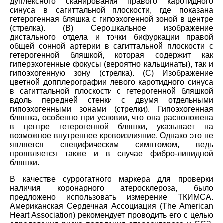
дуплексного сканирования правого каротидного
синуса в сагиттальной плоскости, где показана
гетерогенная бляшка с гипоэхогенной зоной в центре
(стрелка). (В) Серошкальное изображение
дистального отдела и точки бифуркации правой
общей сонной артерии в сагиттальной плоскости с
гетерогенной бляшкой, которая содержит как
гиперэхогенные фокусы (вероятно кальцинаты), так и
гипоэхогенную зону (стрелка). (С) Изображение
цветной допплерографии левого каротидного синуса
в сагиттальной плоскости с гетерогенной бляшкой
вдоль передней стенки с двумя отдельными
гипоэхогенными зонами (стрелки). Гипоэхогенная
бляшка, особенно при условии, что она расположена
в центре гетерогенной бляшки, указывает на
возможное внутреннее кровоизлияние. Однако это не
является специфическим симптомом, ведь
проявляется также и в случае фибро-липидной
бляшки.
В качестве суррогатного маркера для проверки
наличия коронарного атеросклероза, было
предложено использовать измерение ТКИМСА.
Американская Сердечная Ассоциация (The American
Heart Association) рекомендует проводить его с целью