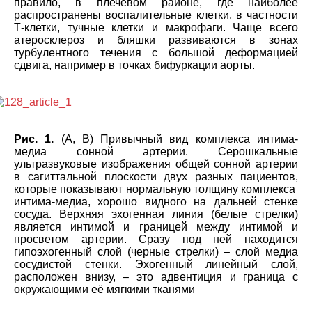
правило, в плечевом районе, где наиболее
распространены воспалительные клетки, в частности
Т-клетки, тучные клетки и макрофаги. Чаще всего
атеросклероз и бляшки развиваются в зонах
турбулентного течения с большой деформацией
сдвига, например в точках бифуркации аорты.
Рис. 1.
(А, В) Привычный вид комплекса интима-
медиа сонной артерии. Серошкальные
ультразвуковые изображения общей сонной артерии
в сагиттальной плоскости двух разных пациентов,
которые показывают нормальную толщину комплекса
интима-медиа, хорошо видного на дальней стенке
сосуда. Верхняя эхогенная линия (белые стрелки)
является интимой и границей между интимой и
просветом артерии. Сразу под ней находится
гипоэхогенный слой (черные стрелки) – слой медиа
сосудистой стенки. Эхогенный линейный слой,
расположен внизу, – это адвентиция и граница с
окружающими её мягкими тканями