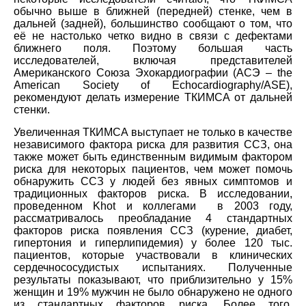
обычно выше в ближней (передней) стенке, чем в
дальней (задней), большинство сообщают о том, что
её не настолько четко видно в связи с дефектами
ближнего поля. Поэтому большая часть
исследователей, включая представителей
Американского Союза Эхокардиографии (АСЭ – the
American Society of Echocardiography/ASE),
рекомендуют делать измерение ТКИМСА от дальней
стенки.
Увеличенная ТКИМСА выступает не только в качестве
независимого фактора риска для развития ССЗ, она
также может быть единственным видимым фактором
риска для некоторых пациентов, чем может помочь
обнаружить ССЗ у людей без явных симптомов и
традиционных факторов риска. В исследовании,
проведенном Khot и коллегами в 2003 году,
рассматривалось преобладание 4 стандартных
факторов риска появления ССЗ (курение, диабет,
гипертония и гиперлипидемия) у более 120 тыс.
пациентов, которые участвовали в клинических
сердечнососудистых испытаниях. Полученные
результаты показывают, что приблизительно у 15%
женщин и 19% мужчин не было обнаружено не одного
из стандартных факторов риска. Более того,