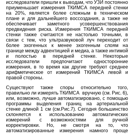
исследователи пришли к выводам, что УЗИ постоянно
приуменьшает измерения ТКИМСА передней стенки
на 20%, является более сложным в техническом
плане и для дальнейшего воссоздания, а также не
обеспечивает заметного усовершенствования
предвидения риска. Измерения ТКИМСА передней
стенки также считаются не настолько точными, в
связи с тем, что ультразвуковой луч переходит от
более эхогенных к менее эхогенным слоям на
границе между адвентицией и медиа, а также интимой
и полостью в передней стенке. Некоторые
исследователи предпочитают односторонние
измерения, в то время как другие требуют среднее
арифметическое от измерений ТКИМСА левой и
правой стороны.
Существуют также споры относительно того,
правильно ли измерять ТКИМСА вручную (см. Рис. 6),
или, возможно, лучше автоматизировано, с помощью
программы выделения границ на артериальной
стенке длиной 1 см (см.Рис.7). Сегодня большинство
склоняется к использованию автоматических
измерений с возможностями для ручной
корректировки. Но, не смотря на то, что
автоматизированные измерения намного проще