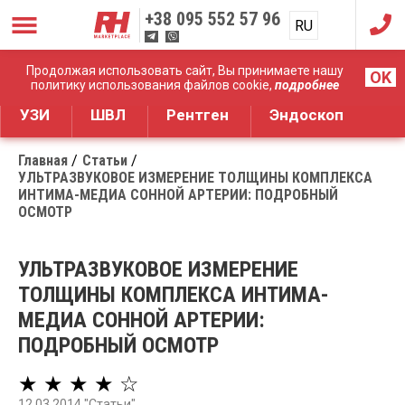
+38
095 552 57 96
RU
UA
Дистрибуция медицинского оборудования
Продолжая использовать сайт, Вы принимаете нашу
OK
политику использования файлов cookie,
подробнее
УЗИ
ШВЛ
Рентген
Эндоскоп
Главная
Статьи
УЛЬТРАЗВУКОВОЕ ИЗМЕРЕНИЕ ТОЛЩИНЫ КОМПЛЕКСА
ИНТИМА-МЕДИА СОННОЙ АРТЕРИИ: ПОДРОБНЫЙ
ОСМОТР
УЛЬТРАЗВУКОВОЕ ИЗМЕРЕНИЕ
ТОЛЩИНЫ КОМПЛЕКСА ИНТИМА-
МЕДИА СОННОЙ АРТЕРИИ:
ПОДРОБНЫЙ ОСМОТР
★ ★ ★ ★ ☆
12.03.2014 "Статьи"