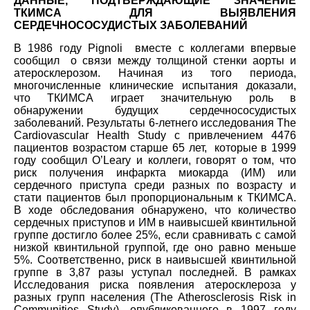
ДАННЫЕ, ПОДТВЕРЖДАЮЩИЕ ЗНАЧЕНИЕ
ТКИМСА ДЛЯ ВЫЯВЛЕНИЯ
СЕРДЕЧНОСОСУДИСТЫХ ЗАБОЛЕВАНИЙ
В 1986 году Pignoli вместе с коллегами впервые
сообщил о связи между толщиной стенки аорты и
атеросклерозом. Начиная из того периода,
многочисленные клинические испытания доказали,
что ТКИМСА играет значительную роль в
обнаружении будущих сердечнососудистых
заболеваний. Результаты 6-летнего исследования The
Cardiovascular Health Study с привлечением 4476
пациентов возрастом старше 65 лет, которые в 1999
году сообщил O’Leary и коллеги, говорят о том, что
риск получения инфаркта миокарда (ИМ) или
сердечного приступа среди разных по возрасту и
стати пациентов был пропорциональным к ТКИМСА.
В ходе обследования обнаружено, что количество
сердечных приступов и ИМ в наивысшей квинтильной
группе достигло более 25%, если сравнивать с самой
низкой квинтильной группой, где оно равно меньше
5%. Соответственно, риск в наивысшей квинтильной
группе в 3,87 разы уступал последней. В рамках
Исследования риска появления атеросклероза у
разных групп населения (The Atherosclerosis Risk in
Communities Study), опубликованного в 1997 году