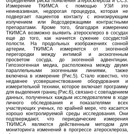
определения риска появления атеросклероза и ССЗ.
Измерение ТКИМСА с помощью УЗИ это
неинвазивная, недорогая процедура, которая не
подвергает пациентов контакту с ионизирующим
излучением или йодсодержащими контрастными
препаратами. Кроме того, благодаря измерению
ТКИМСА возможно выявить атеросклероз в сосудах
еще до того, как начнется сужение сосудистой
полости. На продольных изображениях сонной
артерии, ТКИМСА измеряется от эхогенной
перегородки между интимой и анэхогенным
просветом сосуда, до эхогенной адвентиции.
Гипоэхогенная медиа, расположена между двумя
параллельными эхогенными линиями, также
включена в измерение (Рис.5). Стало известно, что
недавнее усовершенствование оборудования и
измерительной техники, которое включает программу
для выделения границ (Рис.6), связано с совпадением
данных, полученных каждым исследователем в ходе
личного обследования и показателями всех
участвующих ученых, по крайней мере, что касается
хорошо контролируемой среды исследования. Они
подтверждают, что периодические измерения
ТКИМСА являются действенным методом для
мониторинга изменений в прогрессе атеросклероза,