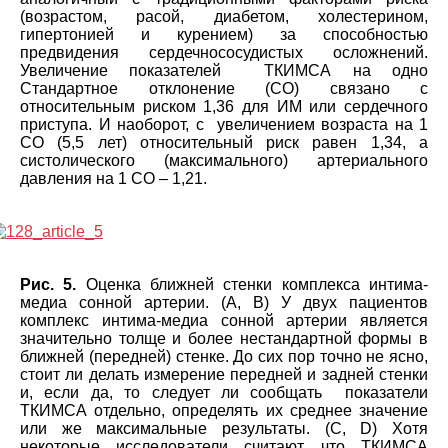
(возрастом, расой, диабетом, холестерином,
гипертонией и курением) за способностью
предвидения сердечнососудистых осложнений.
Увеличение показателей ТКИМСА на одно
Стандартное отклонение (СО) связано с
относительным риском 1,36 для ИМ или сердечного
приступа. И наоборот, с увеличением возраста на 1
СО (5,5 лет) относительный риск равен 1,34, а
систолического (максимального) артериального
давления на 1 СО – 1,21.
Рис. 5.
Оценка ближней стенки комплекса интима-
медиа сонной артерии. (А, В) У двух пациентов
комплекс интима-медиа сонной артерии является
значительно толще и более нестандартной формы в
ближней (передней) стенке. До сих пор точно не ясно,
стоит ли делать измерение передней и задней стенки
и, если да, то следует ли сообщать показатели
ТКИМСА отдельно, определять их среднее значение
или же максимальные результаты. (С, D) Хотя
некоторые исследователи считают, что ТКИМСА