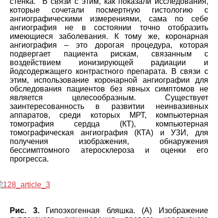
стенка. В связи с этим, как показали исследования,
которые сочетали посмертную гистологию с
ангиографическими измерениями, сама по себе
ангиография не в состоянии точно отобразить
имеющиеся заболевания. К тому же, коронарная
ангиография – это дорогая процедура, которая
подвергает пациента рискам, связанным с
воздействием ионизирующей радиации и
йодсодержащего контрастного препарата. В связи с
этим, использование коронарной ангиографии для
обследования пациентов без явных симптомов не
является целесообразным. Существует
заинтересованность в развитии неинвазивных
аппаратов, среди которых МРТ, компьютерная
томография сердца (КТ), компьютерная
томографическая ангиография (КТА) и УЗИ, для
получения изображения, обнаружения
бессимптомного атеросклероза и оценки его
прогресса.
Рис. 3.
Гипоэхогенная бляшка. (А) Изображение