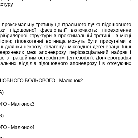
стуру.
 проксимальну третину центрального пучка підошовного
ки підошовної фасціопатії включають: гіпоехогенне
брилярної структури в проксимальній третині і в місці
кістки; гіпоехогенні вогнища можуть бути присутніми в
 ділянки некрозу колагену і міксоїдної дегенерації. Інші
верхневих меж апоневрозу, періфасціальний набряк і
тіше з тракційним остеофітом (ентезофіт). Доплерографія
льних відділів підошовного апоневрозу і в оточуючих
A)
B)