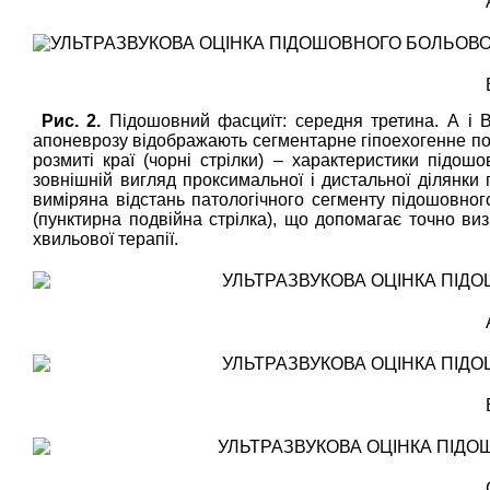
Рис. 2.
Підошовний фасциїт: середня третина. А і В
апоневрозу відображають сегментарне гіпоехогенне пот
розмиті краї (чорні стрілки) – характеристики підош
зовнішній вигляд проксимальної і дистальної ділянки 
виміряна відстань патологічного сегменту підошовного
(пунктирна подвійна стрілка), що допомагає точно виз
хвильової терапії.