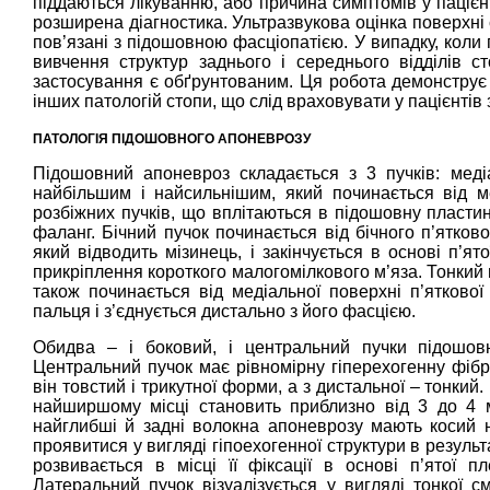
піддаються лікуванню, або причина симптомів у паціє
розширена діагностика. Ультразвукова оцінка поверхні 
пов’язані з підошовною фасціопатією. У випадку, коли
вивчення структур заднього і середнього відділів с
застосування є обґрунтованим. Ця робота демонструє к
інших патологій стопи, що слід враховувати у пацієнті
ПАТОЛОГІЯ ПІДОШОВНОГО АПОНЕВРОЗУ
Підошовний апоневроз складається з 3 пучків: медіа
найбільшим і найсильнішим, який починається від мед
розбіжних пучків, що вплітаються в підошовну пласти
фаланг. Бічний пучок починається від бічного п’ятков
який відводить мізинець, і закінчується в основі п’ят
прикріплення короткого малогомілкового м’яза. Тонкий 
також починається від медіальної поверхні п’яткової
пальця і з’єднується дистально з його фасцією.
Обидва – і боковий, і центральний пучки підошовн
Центральний пучок має рівномірну гіперехогенну фібр
він товстий і трикутної форми, а з дистальної – тонки
найширшому місці становить приблизно від 3 до 4 мм.
найглибші й задні волокна апоневрозу мають косий н
проявитися у вигляді гіпоехогенної структури в результ
розвивається в місці її фіксації в основі п’ятої пл
Латеральний пучок візуалізується у вигляді тонкої см