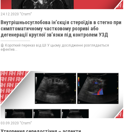
24.12.2020 "Статті"
Внутрішньосуглобова ін’єкція стероїдів в стегно при
симптоматичному частковому розриві або
дегенерації круглої зв’язки під контролем УЗД
🤖 Короткий переказ від ШІ У цьому дослідженні розглядається
ефектив...
03.09.2020 "Статті"
Утворення середостіння – аспекти