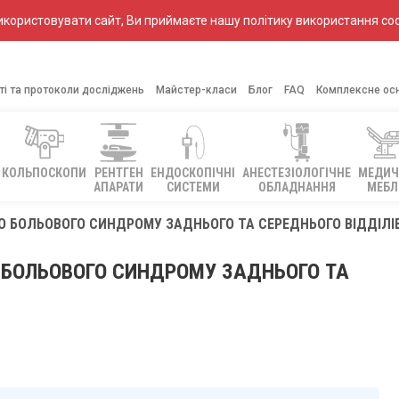
ористовувати сайт, Ви приймаєте нашу політику використання coo
ті та протоколи досліджень
Майстер-класи
Блог
FAQ
Комплексне ос
КОЛЬПОСКОПИ
РЕНТГЕН
ЕНДОСКОПІЧНІ
АНЕСТЕЗІОЛОГІЧНЕ
МЕДИЧ
АПАРАТИ
СИСТЕМИ
ОБЛАДНАННЯ
МЕБЛ
О БОЛЬОВОГО СИНДРОМУ ЗАДНЬОГО ТА СЕРЕДНЬОГО ВІДДІЛІ
 БОЛЬОВОГО СИНДРОМУ ЗАДНЬОГО ТА