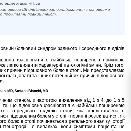
но експертами RH.ua
ративного ШІ для швидкого ознайомлення з основними
мо прочитати повний текст.
овний больовий синдром заднього і середнього відділів
шовна фасціопатія є найбільш поширеною причиною
же легко виявити характерні патологічні зміни. Крім того,
них причин підошовного болю в стопі. Ми представляємо
ої фасціопатії та інших потенційних причин підошовного
и.
an, MD, Stefano Bianchi, MD
им станом, з частотою виявлення від 1 з 4, до 1 з 5
а те, що підошовна фасціопатія є найбільш поширеною
о і середнього відділів стопи, яка представлена в
тися підошовним болем у стопі і повинні розглядатися, як
го болю в стопі починається з ретельного аналізу історії
нтгенографії. У випадках, коли симптоми пацієнта не