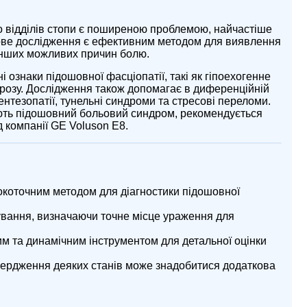
 відділів стопи є поширеною проблемою, найчастіше
ове дослідження є ефективним методом для виявлення
 інших можливих причин болю.
 ознаки підошовної фасціопатії, такі як гіпоехогенне
розу. Дослідження також допомагає в диференційній
ентезопатії, тунельні синдроми та стресові переломи.
ають підошовний больовий синдром, рекомендується
д компанії GE Voluson E8.
окоточним методом для діагностики підошовної
ування, визначаючи точне місце ураження для
м та динамічним інструментом для детальної оцінки
вердження деяких станів може знадобитися додаткова