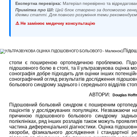
Експертна перевірка:
Матеріал перевірено та відредагова
Примітка про ШІ:
Цей блок створено за допомогою гене
ідеями статті. Для повного розуміння теми рекомендує
⚠️ Не замінює медичну консультацію
Підош
стопи є поширеною ортопедичною проблемою. Підо
підошовного болю в стопі, та її ультразвукова оцінка мо
сонографія добре підходить для оцінки інших потенцій
сонографічний огляд результатів дослідження підошовн
больового синдрому заднього і середнього відділів стоп
АВТОРИ:
Douglas Hoffm
Підошовний больовий синдром є поширеним ортопедичн
пацієнтів у досліджуваних популяціях. Незважаючи н
причиною підошовного больового синдрому задньог
поліклініках, ряд інших розладів також можуть проявля
частина диференціальної діагностики. Оцінка підошовно
хвороби, фізикального дослідження і стандартної ре