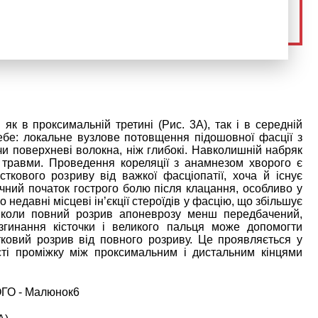
 як в проксимальній третині (Рис. 3А), так і в середній
себе: локальне вузлове потовщення підошовної фасції з
и поверхневі волокна, ніж глибокі. Навколишній набряк
 травми. Проведення кореляції з анамнезом хворого є
ткового розриву від важкої фасціопатії, хоча й існує
чний початок гострого болю після клацання, особливо у
 недавні місцеві ін’єкції стероїдів у фасцію, що збільшує
, коли повний розрив апоневрозу менш передбачений,
гинання кісточки і великого пальця може допомогти
ковий розрив від повного розриву. Це проявляється у
ті проміжку між проксимальним і дистальним кінцями