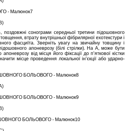
A)
B)
, поздовжні сонограми середньої третини підошовного
овщення, втрату внутрішньої фібрилярної ехотекстури і
овного фасциїта. Зверніть увагу на звичайну товщину і
підошовного апоневрозу (білі стрілки). На А, може бути
 апоневрозу від місця його фіксації до п’яткової кістки
начити місце проведення локальної ін’єкції або ударно-
A)
B)
C)