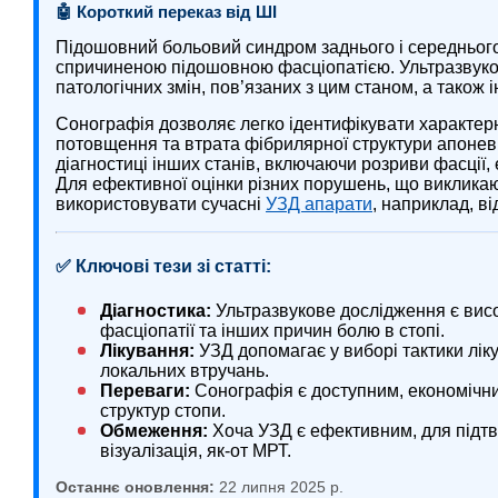
🤖 Короткий переказ від ШІ
Підошовний больовий синдром заднього і середнього
спричиненою підошовною фасціопатією. Ультразвук
патологічних змін, пов’язаних з цим станом, а також
Сонографія дозволяє легко ідентифікувати характерні
потовщення та втрата фібрилярної структури апонев
діагностиці інших станів, включаючи розриви фасції, 
Для ефективної оцінки різних порушень, що виклик
використовувати сучасні
УЗД апарати
, наприклад, ві
✅ Ключові тези зі статті:
Діагностика:
Ультразвукове дослідження є вис
фасціопатії та інших причин болю в стопі.
Лікування:
УЗД допомагає у виборі тактики лік
локальних втручань.
Переваги:
Сонографія є доступним, економічни
структур стопи.
Обмеження:
Хоча УЗД є ефективним, для підт
візуалізація, як-от МРТ.
Останнє оновлення:
22 липня 2025 р.