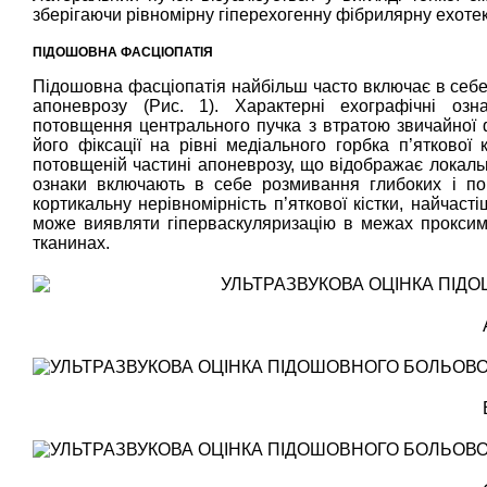
зберігаючи рівномірну гіперехогенну фібрилярну ехотек
ПІДОШОВНА ФАСЦІОПАТІЯ
Підошовна фасціопатія найбільш часто включає в себе
апоневрозу (Рис. 1). Характерні ехографічні озна
потовщення центрального пучка з втратою звичайної фі
його фіксації на рівні медіального горбка п’яткової 
потовщеній частині апоневрозу, що відображає локальні
ознаки включають в себе розмивання глибоких і по
кортикальну нерівномірність п’яткової кістки, найчас
може виявляти гіперваскуляризацію в межах проксима
тканинах.