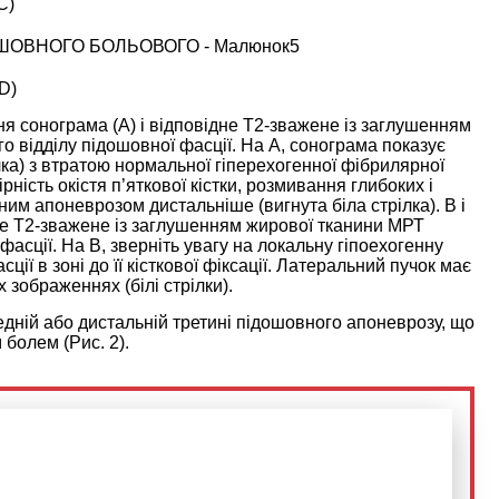
C)
D)
ня сонограма (А) і відповідне Т2-зважене із заглушенням
 відділу підошовної фасції. На А, сонограма показує
ка) з втратою нормальної гіперехогенної фібрилярної
рність окістя п’яткової кістки, розмивання глибоких і
ним апоневрозом дистальніше (вигнута біла стрілка). B і
ідне Т2-зважене із заглушенням жирової тканини МРТ
асції. На B, зверніть увагу на локальну гіпоехогенну
ції в зоні до її кісткової фіксації. Латеральний пучок має
 зображеннях (білі стрілки).
дній або дистальній третині підошовного апоневрозу, що
 болем (Рис. 2).