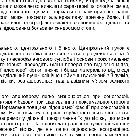
нта недостатньо досліджена, може бути проведена більш
стопи може легко виявляти характерні патологічні зміни,
 підошовна фасція має нормальні ознаки при сонографії,
топи може пояснити альтернативну причину болю, і її
ласичні сонографічні ознаки підошовної фасціопатії та
в з підошовним больовим синдромом стопи.
льного, центрального і бічного. Центральний пучок є
іального горбка п’яткової кістки і розділяється на 5
нку плеснофалангового суглоба і основи проксимальних
ого горбка, проходить більш поверхнево відносно м’яза,
ої плеснової кістки, нижче і більш латерально від місця
медіальний пучок, клінічно найменш важливий з 3 пучків,
 кістки, розташовується над відвідним м’язом великого
ого апоневрозу легко визначаються при сонографії.
илярну будову, при скануванні з проксимальної сторони
й. Нормальна товщина підошовної фасції при сонографії в
 На її початку на рівні горбистості п’яткової кістки,
апрямок у ділянці прикріплення їх до кістки, що може
аті анізотропії. Патологія латерального пучка найчастіше
еснової кістки, де він легко оцінюється ехографічно.
уги, яка різко розширюється в місці свого закінчення,