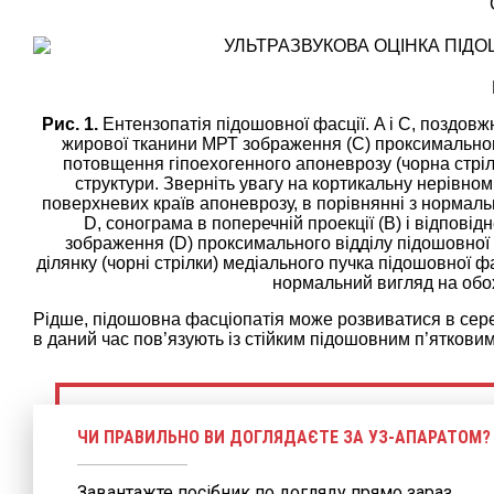
Рис. 1.
Ентензопатія підошовної фасції. A і С, поздовж
жирової тканини МРТ зображення (С) проксимального
потовщення гіпоехогенного апоневрозу (чорна стріл
структури. Зверніть увагу на кортикальну нерівномі
поверхневих країв апоневрозу, в порівнянні з нормаль
D, сонограма в поперечній проекції (В) і відпов
зображення (D) проксимального відділу підошовної ф
ділянку (чорні стрілки) медіального пучка підошовної фас
нормальний вигляд на обох
Рідше, підошовна фасціопатія може розвиватися в сере
в даний час пов’язують із стійким підошовним п’ятковим
ЧИ ПРАВИЛЬНО ВИ ДОГЛЯДАЄТЕ ЗА УЗ-АПАРАТОМ?
Завантажте посібник по догляду прямо зараз