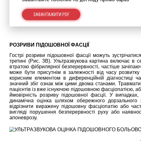
ЗАВАНТАЖИТИ PDF
РОЗРИВИ ПІДОШОВНОЇ ФАСЦІЇ
Гострі розриви підошовної фасції можуть зустрічатися
третині (Рис. 3В). Ультразвукова картина включає в 
втратою фібрилярної безперервності, частіше зачіпаюч
може бути присутнім в залежності від часу розвитку
корисним елементом в диференційній діагностиці час
значний збіг ознак між цими двома станами. Травмати
пацієнтів із вже існуючою підошовною фасціопатією, або
ймовірність розриву підошовної фасції. У випадках
динамічна оцінка шляхом обережного дорзального з
відрізнити виражену підошовну фасціопатію або част
вигляді порушення безперервності руху або наявнос
апоневрозу.