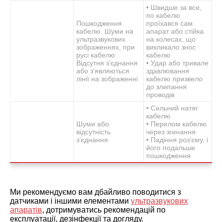
• Швидше за все,
по кабелю
Пошкодження
проїхався сам
кабелю. Шуми на
апарат або стійка
ультразвукових
на колесах, що
зображеннях, при
викликало знос
русі кабелю
кабелю
Відсутня з’єднання
• Удар або тривале
або з’являються
здавлювання
лінії на зображенні
кабелю призвело
до злипання
проводів
• Сильний натяг
кабелю
Шуми або
• Перелом кабелю
відсутність
через згинання
з’єднання
• Падіння роз’єму, і
його подальше
пошкодження
Ми рекомендуємо вам дбайливо поводитися з
датчиками і іншими елементами
ультразвукових
апаратів
, дотримуватись рекомендацій по
експлуатації, дезінфекції та догляду.