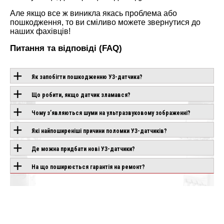
Але якщо все ж виникла якась проблема або
пошкодження, то ви сміливо можете звернутися до
наших фахівців!
Питання та відповіді (FAQ)
Як запобігти пошкодженню УЗ-датчика?
Що робити, якщо датчик зламався?
ОБЛАДНАННЯ З
Чому з’являються шуми на ультразвуковому зображенні?
ЦІЄЮ
Які найпоширеніші причини поломки УЗ-датчиків?
ТЕХНОЛОГІЄЮ
Де можна придбати нові УЗ-датчики?
На що поширюється гарантія на ремонт?
SONOSTAR UPROB
IO AIR
CANON APLIO GO
8S
влення
Під замовлення
В наявності