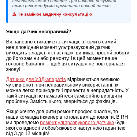
основними ідеями статті. Для повного розуміння
теми рекомендуємо прочитати повний текст.
⚠️ Не замінює медичну консультацію
Якщо датчик несправний?
Ви напевно стикалися з ситуацією, коли в самий
невідповідний момент ультразвуковий датчик
виходить з ладу, і, як наслідок, виникає простій роботи,
до його заміни або ремонту. І в цей момент ваше
головне бажання – щоб ця ситуація не повторилася
знову!
Датчики для УЗД-апаратів
відрізняються великою
чутливістю і, при неправильному використанні, їх
можна легко пошкодити і привести в непридатність. У
такій ситуації не намагайтеся самостійно вирішити
проблему. Замість цього, зверніться до фахівців.
Якщо хочете довірити ремонт професіоналам, то
наша команда інженерів готова вам допомогти. В RH
ми проведемо
ремонт ультразвукового датчика
будь-
якої складності з обов’язковою наступною гарантією
від 3 до 12 місяців!