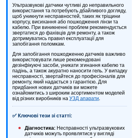
Ультразвукові датчики чутливі до неправильного
використання та потребують дбайливого догляду,
щоб уникнути несправностей, таких як тріщини
корпусу, висихання або пошкодження лінзи та
кабелю. При виникненні проблем рекомендується
звертатися до фахівців для ремонту, а також
дотримуватись правил експлуатації для
запобігання поломкам.
Для запобігання пошкодженню датчиків важливо
використовувати лише рекомендовані
дезінфікуючі засоби, уникати згинання кабелю та
падінь, а також акуратно наносити гель. У випадку
несправності, звертайтеся до професіоналів для
ремонту, який надається з гарантією. Для
придбання нових датчиків ви можете
ознайомитись з широким асортиментом моделей
від різних виробників на
УЗД апарати
.
✅ Ключові тези зі статті:
Діагностика:
Несправності ультразвукових
датчиків можуть проявлятися у вигляді