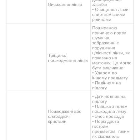
Висихання лінзи
засобів
• Очищення лінзи
спиртовмісними
рідинами
Поширеною
причиною появи
шуму на
зображенні є
порушення
цілісності лінзи, як
Тріщина/
показано на
пошкодження лінзи
малюнку. Це могло
бути викликано:
• Ударом по
іншому предмету
• Падінням на
підлогу
• Датчик впав на
підлогу
• Пляшка з гелем
Пошкоджені або
пошкодила лінзу
слабодіючі
• Знос проводів
кристали
• Поріз дрота
гострим
предметом, таким
як скальпель