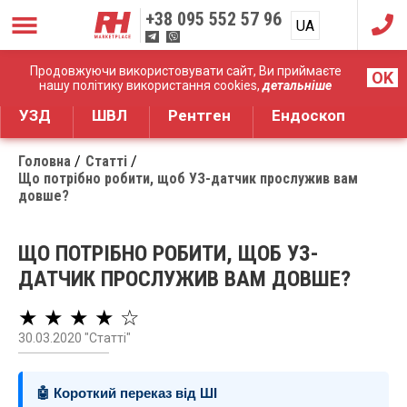
+38
095 552 57 96
UA
RU
Дистрибуція медичного обладнання
Продовжуючи використовувати сайт, Ви приймаєте
OK
нашу політику використання cookies,
детальніше
УЗД
ШВЛ
Рентген
Ендоскоп
Головна
Статті
Що потрібно робити, щоб УЗ-датчик прослужив вам
довше?
ЩО ПОТРІБНО РОБИТИ, ЩОБ УЗ-
ДАТЧИК ПРОСЛУЖИВ ВАМ ДОВШЕ?
★ ★ ★ ★ ☆
30.03.2020 "Статті"
🤖 Короткий переказ від ШІ