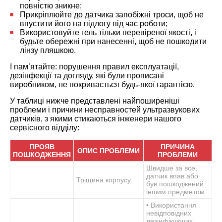
повністю зникне;
Прикріплюйте до датчика запобіжні троси, щоб не
впустити його на підлогу під час роботи;
Використовуйте гель тільки перевіреної якості, і
будьте обережні при нанесенні, щоб не пошкодити
лінзу пляшкою.
І пам’ятайте: порушення правил експлуатації,
дезінфекції та догляду, які були прописані
виробником, не покривається будь-якої гарантією.
У таблиці нижче представлені найпоширеніші
проблеми і причини несправностей ультразвукових
датчиків, з якими стикаються інженери нашого
сервісного відділу:
ПРОЯВ
ПРИЧИНА
ОПИС ПРОБЛЕМИ
ПОШКОДЖЕННЯ
ПРОБЛЕМИ
Швидше за все,
датчик впав або
Тріщина корпусу
був пошкоджений
іншим предметом
• Використання
невідповідних
дезінфікуючих