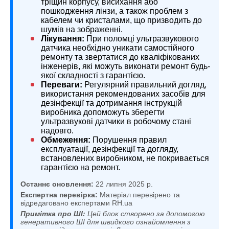
тріщин корпусу, висихання або
пошкодження лінзи, а також проблем з
кабелем чи кристалами, що призводить до
шумів на зображенні.
Лікування:
При поломці ультразвукового
датчика необхідно уникати самостійного
ремонту та звертатися до кваліфікованих
інженерів, які можуть виконати ремонт будь-
якої складності з гарантією.
Переваги:
Регулярний правильний догляд,
використання рекомендованих засобів для
дезінфекції та дотримання інструкцій
виробника допоможуть зберегти
ультразвукові датчики в робочому стані
надовго.
Обмеження:
Порушення правил
експлуатації, дезінфекції та догляду,
встановлених виробником, не покривається
гарантією на ремонт.
Останнє оновлення:
22 липня 2025 р.
Експертна перевірка:
Матеріал перевірено та
відредаговано експертами RH.ua
Примітка про ШІ:
Цей блок створено за допомогою
генеративного ШІ для швидкого ознайомлення з