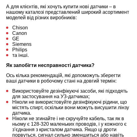
А для клієнтів, які хочуть купити нові датчики – в
нашому каталозі представлений широкий асортимент
моделей від різних виробників:
Chison
Canon
GE
Siemens
Philips
та інші.
Як запобігти несправності датчика?
Ось кілька рекомендацій, які допоможуть зберегти
ваші датчики в робочому стані на довгий термін:
Використовуйте дезінфікуючі засоби, які підходять
для застосування на УЗ-датчиках;
Ніколи не використовуйте дезінфікуючі рідини, що
містять спирт, оскільки вони можуть висушити лінзу
датчика.
Ніколи не згинайте і не скручуйте кабель, так як в
ньому є 128-320 маленьких проводів, і у кожного є
з’єднання з кристалом датчика. Якщо ці дроти
порвуться, сигнал сильно зменшиться або навіть