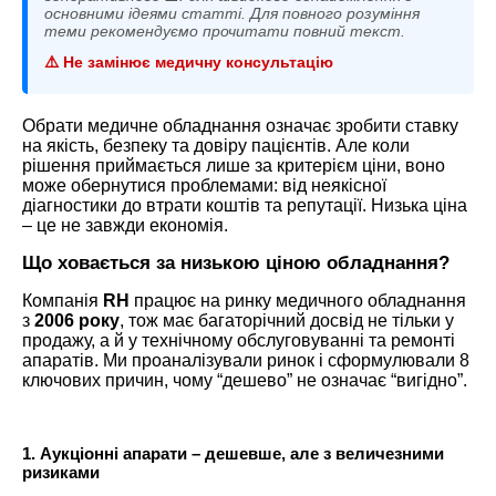
основними ідеями статті. Для повного розуміння
теми рекомендуємо прочитати повний текст.
⚠️ Не замінює медичну консультацію
Обрати медичне обладнання означає зробити ставку
на якість, безпеку та довіру пацієнтів. Але коли
рішення приймається лише за критерієм ціни, воно
може обернутися проблемами: від неякісної
діагностики до втрати коштів та репутації. Низька ціна
– це не завжди економія.
Що ховається за низькою ціною обладнання?
Компанія
RH
працює на ринку медичного обладнання
з
2006 року
, тож має багаторічний досвід не тільки у
продажу, а й у технічному обслуговуванні та ремонті
апаратів. Ми проаналізували ринок і сформулювали 8
ключових причин, чому “дешево” не означає “вигідно”.
1. Аукціонні апарати – дешевше, але з величезними
ризиками