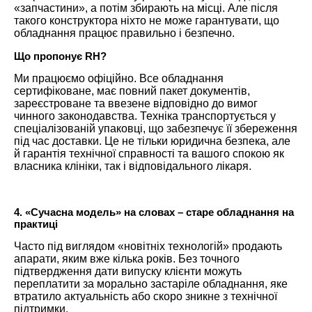
«запчастини», а потім збирають на місці. Але після
такого конструктора ніхто не може гарантувати, що
обладнання працює правильно і безпечно.
Що пропонує RH?
Ми працюємо офіційно. Все обладнання
сертифіковане, має повний пакет документів,
зареєстроване та ввезене відповідно до вимог
чинного законодавства. Техніка транспортується у
спеціалізованій упаковці, що забезпечує її збереження
під час доставки. Це не тільки юридична безпека, але
й гарантія технічної справності та вашого спокою як
власника клініки, так і відповідального лікаря.
4.
«Сучасна модель» на словах – старе обладнання на
практиці
Часто під виглядом «новітніх технологій» продають
апарати, яким вже кілька років. Без точного
підтвердження дати випуску клієнти можуть
переплатити за морально застаріле обладнання, яке
втратило актуальність або скоро зникне з технічної
підтримки.