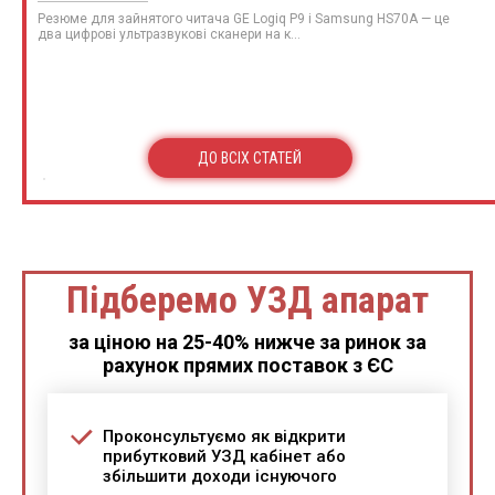
Резюме для зайнятого читача GE Logiq P9 і Samsung HS70A — це
два цифрові ультразвукові сканери на к...
ДО ВСІХ СТАТЕЙ
Підберемо УЗД апарат
за ціною на 25-40% нижче за ринок за
рахунок прямих поставок з ЄС
Проконсультуємо як відкрити
прибутковий УЗД кабінет або
збільшити доходи існуючого