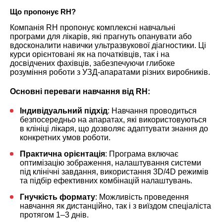
Що пропонує RH?
Компанія RH пропонує комплексні навчальні
програми для лікарів, які прагнуть опанувати або
вдосконалити навички ультразвукової діагностики. Ці
курси орієнтовані як на початківців, так і на
досвідчених фахівців, забезпечуючи глибоке
розуміння роботи з УЗД-апаратами різних виробників.
Основні переваги навчання від RH:
Індивідуальний підхід
: Навчання проводиться
безпосередньо на апаратах, які використовуються
в клініці лікаря, що дозволяє адаптувати знання до
конкретних умов роботи.
Практична орієнтація
: Програма включає
оптимізацію зображення, налаштування системи
під клінічні завдання, використання 3D/4D режимів
та підбір ефективних комбінацій налаштувань.
Гнучкість формату
: Можливість проведення
навчання як дистанційно, так і з виїздом спеціаліста
протягом 1–3 днів.