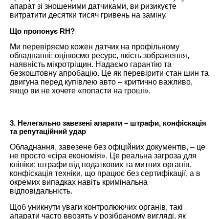
апарат зі зношеними датчиками, ви ризикуєте
витратити десятки тисяч гривень на заміну.
Що пропонує RH?
Ми перевіряємо кожен датчик на профільному
обладнанні: оцінюємо ресурс, якість зображення,
наявність мікротріщин. Надаємо гарантію та
безкоштовну апробацію. Це як перевірити стан шин та
двигуна перед купівлею авто – критично важливо,
якщо ви не хочете «попасти на гроші».
3.
Нелегально завезені апарати – штрафи, конфіскація
та репутаційний удар
Обладнання, завезене без офіційних документів, – це
не просто «сіра економія». Це реальна загроза для
клініки: штрафи від податкових та митних органів,
конфіскація техніки, що працює без сертифікації, а в
окремих випадках навіть кримінальна
відповідальність.
Щоб уникнути уваги контролюючих органів, такі
апарати часто ввозять у розібраному вигляді, як