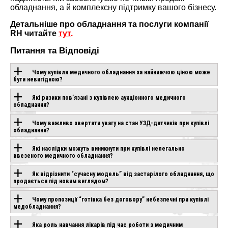
обладнання, а й комплексну підтримку вашого бізнесу.
Детальніше про обладнання та послуги компанії
RH читайте
тут
.
Питання та Відповіді
Чому купівля медичного обладнання за найнижчою ціною може
бути невигідною?
Які ризики пов’язані з купівлею аукціонного медичного
ОБЛАДНАННЯ З
обладнання?
ЦІЄЮ
Чому важливо звертати увагу на стан УЗД-датчиків при купівлі
обладнання?
ТЕХНОЛОГІЄЮ
Які наслідки можуть виникнути при купівлі нелегально
ввезеного медичного обладнання?
Як відрізнити “сучасну модель” від застарілого обладнання, що
SONOSTAR UPROB
IO AIR
CANON APLIO GO
продається під новим виглядом?
8S
влення
Під замовлення
В наявності
Чому пропозиції “готівка без договору” небезпечні при купівлі
медобладнання?
Яка роль навчання лікарів під час роботи з медичним