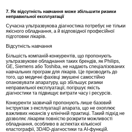
7. Як відсутність навчання може збільшити ризики
неправильної експлуатації
Сучасна ультразвукова діагностика потребує не тільки
якісного обладнання, а й відповідної професійної
підготовки лікарів.
Відсутність навчання
Більшість компаній-конкурентів, що пропонують
ультразвукове обладнання таких брендів, як Philips,
GE, Siemens або Toshiba, не надають спеціалізованих
навчальних програм для лікарів. Це призводить до
того, що медичні фахівці змушені самостійно
опановувати апаратуру, що збільшує ризики
неправильної експлуатації, погіршує якість
діагностики та підвищує витрати часу і ресурсів.
Конкуренти зазвичай пропонують лише базовий
інструктаж з експлуатації апарата, що не охоплює
важливих нюансів у клінічній практиці. Такий підхід не
дозволяє лікарям повністю розкрити можливості
обладнання, особливо в аспектах кількісної
еластографії, 3D/4D-діагностики та AI-функцій.