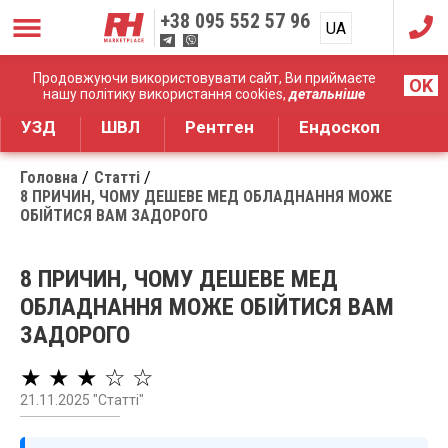
+38
095 552 57 96
UA
RU
Дистрибуція медичного обладнання
Продовжуючи використовувати сайт, Ви приймаєте
OK
нашу політику використання cookies,
детальніше
УЗД
ШВЛ
Рентген
Ендоскоп
Головна
Статті
8 ПРИЧИН, ЧОМУ ДЕШЕВЕ МЕД ОБЛАДНАННЯ МОЖЕ
ОБІЙТИСЯ ВАМ ЗАДОРОГО
8 ПРИЧИН, ЧОМУ ДЕШЕВЕ МЕД
ОБЛАДНАННЯ МОЖЕ ОБІЙТИСЯ ВАМ
ЗАДОРОГО
★ ★ ★ ☆ ☆
21.11.2025 "Статті"