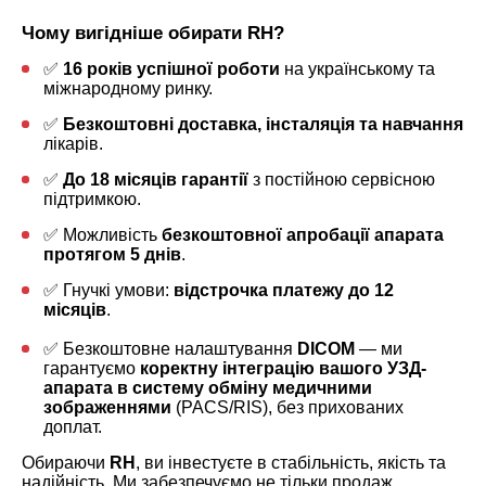
Чому вигідніше обирати RH?
✅
16 років успішної роботи
на українському та
міжнародному ринку.
✅
Безкоштовні доставка, інсталяція та навчання
лікарів.
✅
До 18 місяців гарантії
з постійною сервісною
підтримкою.
✅ Можливість
безкоштовної апробації апарата
протягом 5 днів
.
✅ Гнучкі умови:
відстрочка платежу до 12
місяців
.
✅
Безкоштовне налаштування
DICOM
— ми
гарантуємо
коректну інтеграцію вашого УЗД-
апарата в систему обміну медичними
зображеннями
(PACS/RIS), без прихованих
доплат.
Обираючи
RH
, ви інвестуєте в стабільність, якість та
надійність. Ми забезпечуємо не тільки продаж