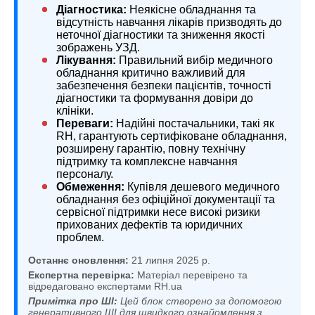
Діагностика:
Неякісне обладнання та
відсутність навчання лікарів призводять до
неточної діагностики та зниження якості
зображень УЗД.
Лікування:
Правильний вибір медичного
обладнання критично важливий для
забезпечення безпеки пацієнтів, точності
діагностики та формування довіри до
клініки.
Переваги:
Надійні постачальники, такі як
RH, гарантують сертифіковане обладнання,
розширену гарантію, повну технічну
підтримку та комплексне навчання
персоналу.
Обмеження:
Купівля дешевого медичного
обладнання без офіційної документації та
сервісної підтримки несе високі ризики
прихованих дефектів та юридичних
проблем.
Останнє оновлення:
21 липня 2025 р.
Експертна перевірка:
Матеріал перевірено та
відредаговано експертами RH.ua
Примітка про ШІ:
Цей блок створено за допомогою
генеративного ШІ для швидкого ознайомлення з