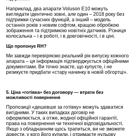
Наприклад, два апарати Voluson E10 можуть
виглядати ідентично зовні, але один – 2018 року без
підтримки сучасних функцій, а інший – модель
останніх років з новим софтом, кращою обробкою
зображення та підтримкою новітніх датчиків. Різниця
колосальна – і в роботі, і в довговічності, і в ціні.
Що пропонує RH?
Ми завжди перевіряємо реальний рік випуску кожного
апарата – ця інформація підтверджується офіційними
документами. Ви точно знаєте, що купуєте, і не
ризикуєте придбати «стару начинку в новій обгортці».
5. Ціна «готівка» без договору — втрати без
можливості повернення
Пропозиції «дешевше за готівку» можуть здаватися
вигідними. У таких випадках договір не
оформлюється, а отже, жодної офіційної гарантії,
права на повернення чи технічної відповідальності.
Якщо з обладнанням щось трапиться, ви не зможете
довести, у кого його купили, і отримаєте нульову