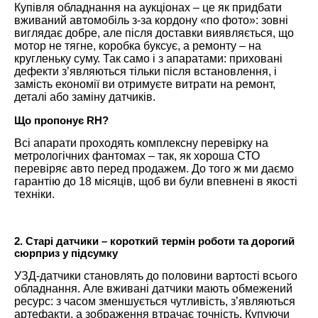
Купівля обладнання на аукціонах – це як придбати
вживаний автомобіль з-за кордону «по фото»: зовні
виглядає добре, але після доставки виявляється, що
мотор не тягне, коробка буксує, а ремонту – на
кругленьку суму. Так само і з апаратами: приховані
дефекти з’являються тільки після встановлення, і
замість економії ви отримуєте витрати на ремонт,
деталі або заміну датчиків.
Що пропонує RH?
Всі апарати проходять комплексну перевірку на
метрологічних фантомах – так, як хороша СТО
перевіряє авто перед продажем. До того ж ми даємо
гарантію до 18 місяців, щоб ви були впевнені в якості
техніки.
2. Старі датчики – короткий термін роботи та дорогий
сюрприз у підсумку
УЗД-датчики становлять до половини вартості всього
обладнання. Але вживані датчики мають обмежений
ресурс: з часом зменшується чутливість, з’являються
артефакти, а зображення втрачає точність. Купуючи