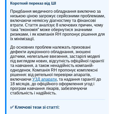
Короткий переказ від ШІ
Придбання медичного обладнання виключно за
низькою ціною загрожує серйозними проблемами,
включаючи неякісну діагностику та фінансові
втрати. Стаття аналізує 8 ключових причин, чому
така “економія” може обернутися значними
ризиками, і як компанія RH пропонує рішення для
їх мінімізації.
До основних проблем належать приховані
дефекти аукціонного обладнання, зношені
датчики, нелегальне ввезення, застарілі моделі
під виглядом нових, відсутність офіційної гарантії
та навчання, а також ненадійність компаній-
одноденок. Компанія RH пропонує комплексні
рішення: від ретельної перевірки апаратів,
включаючи
УЗД апарати
, та надання гарантії до
18 місяців, до офіційного оформлення угод і
програм навчання лікарів, забезпечуючи
стабільність і надійність.
✅ Ключові тези зі статті: