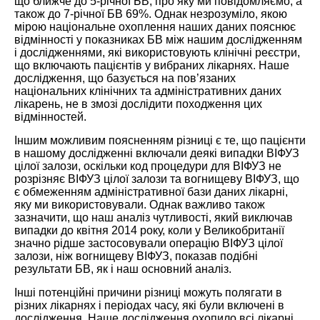
що ближче до 5-річної БВ, про яку ми повідомляємо, а
також до 7-річної БВ 69%. Однак незрозуміло, якою
мірою національне охоплення наших даних пояснює
відмінності у показниках БВ між нашим дослідженням
і дослідженнями, які використовують клінічні реєстри,
що включають пацієнтів у вибраних лікарнях. Наше
дослідження, що базується на пов’язаних
національних клінічних та адміністративних даних
лікарень, не в змозі дослідити походження цих
відмінностей.
Іншим можл
ивим поясненням різниці є те, що пацієнти
в нашому дослідженні включали деякі випадки ВІФУЗ
цілої залози, оскільки код процедури для ВІФУЗ не
розрізняє ВІФУЗ цілої залози та вогнищеву ВІФУЗ, що
є обмеженням адміністративної бази даних лікарні,
яку ми використовували. Однак важливо також
зазначити, що наш аналіз чутливості, який виключав
випадки до квітня 2014 року, коли у Великобританії
значно рідше застосовували операцію ВІФУЗ цілої
залози, ніж вогнищеву ВІФУЗ, показав подібні
результати БВ, як і
наш основний аналіз.
Інші потенційні причини різниці можуть полягати в
різних лікарнях і періодах часу, які були включені в
дослідження. Наше дослідження охопило всі лікарні