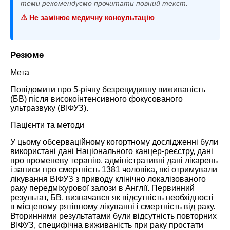
теми рекомендуємо прочитати повний текст.
⚠️ Не замінює медичну консультацію
Резюме
Мета
Повідомити про 5-річну безрецидивну виживаність
(БВ) після високоінтенсивного фокусованого
ультразвуку (
ВІФУЗ
).
Пацієнти та методи
У цьому обсерваційному когортному дослідженні були
використані дані Національного канцер-реєстру, дані
про променеву терапію, адміністративні дані лікарень
і записи про смертність 1381 чоловіка, які отримували
лікування
ВІФУЗ
з приводу клінічно локалізованого
раку передміхурової залози в Англії. Первинний
результат, БВ, визначався як відсутність необхідності
в місцевому рятівному лікуванні і смертність від раку.
Вторинними результатами були відсутність повторних
ВІФУЗ
, специфічна виживаність при раку простати