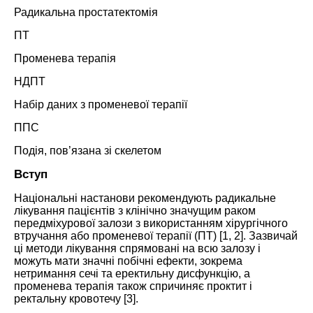
Радикальна простатектомія
ПТ
Променева терапія
НДПТ
Набір даних з променевої терапії
ППС
Подія, пов’язана зі скелетом
Вступ
Національні настанови рекомендують радикальне
лікування пацієнтів з клінічно значущим раком
передміхурової залози з використанням хірургічного
втручання або променевої терапії (ПТ) [
1,
2
]. Зазвичай
ці методи лікування спрямовані на всю залозу і
можуть мати значні побічні ефекти, зокрема
нетримання сечі та еректильну дисфункцію, а
променева терапія також спричиняє проктит і
ректальну кровотечу [
3
].