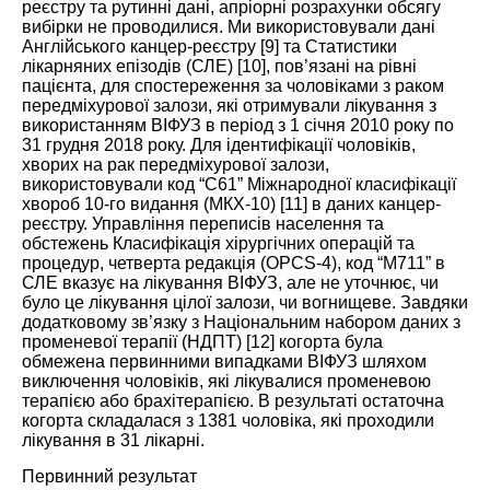
реєстру та рутинні дані, апріорні розрахунки обсягу
вибірки не проводилися. Ми використовували дані
Англійського канцер-реєстру [
9
] та Статистики
лікарняних епізодів (СЛЕ) [
10
], пов’язані на рівні
пацієнта, для спостереження за чоловіками з раком
передміхурової залози, які отримували лікування з
використанням
ВІФУЗ
в період з 1 січня 2010 року по
31 грудня 2018 року. Для ідентифікації чоловіків,
хворих на рак передміхурової залози,
використовували код “С61” Міжнародної класифікації
хвороб 10-го видання (МКХ-10) [
11
] в даних канцер-
реєстру. Управління переписів населення та
обстежень Класифікація хірургічних операцій та
процедур, четверта редакція (OPCS-4), код “M711” в
СЛЕ вказує на лікування
ВІФУЗ
, але не уточнює, чи
було це лікування цілої залози, чи вогнищеве. Завдяки
додатковому зв’язку з Національним набором даних з
променевої терапії (НДПТ) [
12
] когорта була
обмежена первинними випадками
ВІФУЗ
шляхом
виключення чоловіків, які лікувалися променевою
терапією або брахітерапією. В результаті остаточна
когорта складалася з 1381 чоловіка, які проходили
лікування в 31 лікарні.
Первинний результат