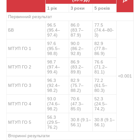
P
*
1 рік
3 роки
5 років
Первинний результат
96.5
86.0
77.5
БВ
(95.4–
(83.7–
(74.4–80-
97.4)
87.9)
3)
97.6
90.0
82.9
МТУП ГО 1
(95.5–
(86.2–
(77.8–
98.8)
92.8)
86.9)
98.7
86.9
76.6
МТУП ГО 2
(97.4–
(83.2–
(71.2–
99.4)
89.8)
81.1)
<0.001
96.3
82.9
72.2
МТУП ГО 3
(92.4–
(75.7–
(61.5–
98.2)
88.2)
80.3)
93.0
70.6
52.3
МТУП ГО 4
(74.6–
(47.3–
(24.5–
98.2)
85.0)
74.2)
56.3
30.8 (9.1–
30.8 (9.1–
МТУП ГО 5
(29.5–
56.1)
56.1)
76.2)
Вторинні результати