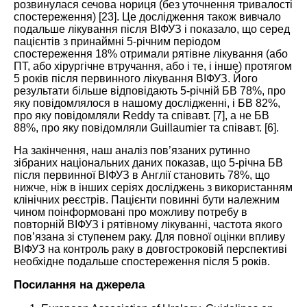
розвинулася сечова нориця (без уточнення тривалості
спостереження) [
23
]. Це дослідження також вивчало
подальше лікування після
ВІФУЗ і показа
ло, що серед
пацієнтів з принаймні 5-річним періодом
спостереження 18% отримали рятівне лікування (або
ПТ, або хірургічне втручання, або і те, і інше) протягом
5 років після первинного лікува
ння ВІФУЗ.
Його
результати більше відповідають 5-річній БВ 78%, про
яку повідомлялося в нашому дослідженні, і БВ 82%,
про яку повідомляли Reddy та співавт. [
7
], а не БВ
88%, про яку повідомляли Guillaumier та співавт. [
6
].
На закінчення, наш аналіз пов’язаних рутинно
зібраних національних даних показав, що 5-річна БВ
після первинн
ої ВІФУЗ в Англії становить 78%, що
нижче, ніж в інших серіях досліджень з використанням
клінічних реєстрів. Пацієнти повинні бути належним
чином поінформовані про можливу потребу в
повторній ВІФУЗ і рятівному лікуванні, частота якого
пов’язана зі ступенем раку. Для повної оцінки впливу
ВІФУЗ на контроль раку в довгостроковій перспективі
необхідне подальше спостереження після 5 рокі
в.
Посилання на джерела