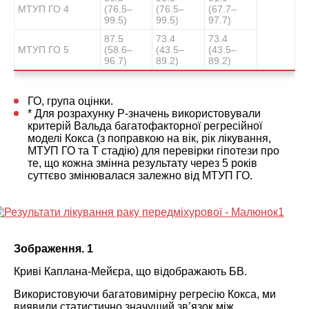
МТУП ГО 4
(76.5–
(76.5–
(67.7–
99.5)
99.5)
97.7)
87.5
73.4
73.4
МТУП ГО 5
(58.6–
(43.5–
(43.5–
96.7)
89.2)
89.2)
ГО, група оцінки.
* Для розрахунку P-значень використовували
критерій Вальда багатофакторної регресійної
моделі Кокса (з поправкою на вік, рік лікування,
МТУП ГО та Т стадію) для перевірки гіпотези про
те, що кожна змінна результату через 5 років
суттєво змінювалася залежно від МТУП ГО.
Зображення. 1
Криві Каплана-Мейєра, що відображають БВ.
Використовуючи багатовимірну регресію Кокса, ми
виявили статистично значущий зв’язок між