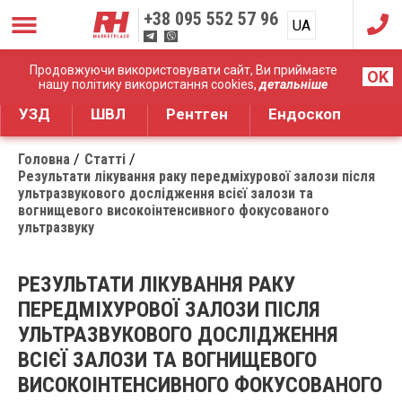
+38
095 552 57 96
UA
RU
Дистрибуція медичного обладнання
Продовжуючи використовувати сайт, Ви приймаєте
OK
нашу політику використання cookies,
детальніше
УЗД
ШВЛ
Рентген
Ендоскоп
Головна
Статті
Результати лікування раку передміхурової залози після
ультразвукового дослідження всієї залози та
вогнищевого високоінтенсивного фокусованого
ультразвуку
РЕЗУЛЬТАТИ ЛІКУВАННЯ РАКУ
ПЕРЕДМІХУРОВОЇ ЗАЛОЗИ ПІСЛЯ
УЛЬТРАЗВУКОВОГО ДОСЛІДЖЕННЯ
ВСІЄЇ ЗАЛОЗИ ТА ВОГНИЩЕВОГО
ВИСОКОІНТЕНСИВНОГО ФОКУСОВАНОГО