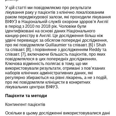
У цій статті ми повідомляємо про результати
лікування раку у пацієнтів з клінічно локалізованим
раком передміхурової залози, які проходили лікування
ВІФУЗ
в Національній службі охорони здоров’я Англії
в період з 2010 по 2018 рік. Чоловіки були
ідентифіковані на основі даних Національного
канцер-реєстру в Англії. Це дослідження більш ніж
удвічі перевищує за обсягом попередні дослідження,
про які повідомляли Guillaumier та співавт. [
6
] і Shah
та співавт. [
8
], і порівнянне з дослідженням Reddy та
співавт. [
7
], включаючи більшість пацієнтів, про яких
повідомлялося в цих попередніх дослідженнях.
Ключова відмінність полягає в тому, що ми
використовували результати, отримані з пов’язаних
наборів клінічних адміністративних даних, які
регулярно збираються на рівні лікарень, а не з подій,
про які повідомляли клініцисти в конкретних
лікувальних центрах
ВІФУЗ
.
Пацієнти та методи
Контингент пацієнтів
Оскільки в цьому дослідженні використовувалися дані