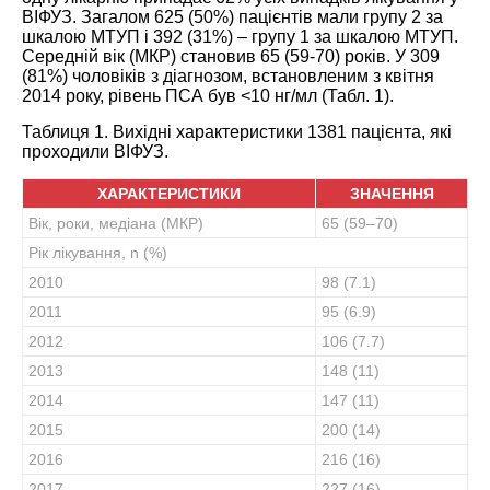
ВІФУЗ. Загалом 625 (50%) пацієнтів мали групу 2 за
шкалою МТУП і 392 (31%) – гр
упу 1 за шкалою МТУП.
Середній вік (МКР) становив 65 (59-70) років. У 309
(81%) чоловіків з діагнозом, встановленим з квітня
2014 року, рівень ПСА був <10 нг/мл (Табл.
1
).
Таблиця 1. Вихідні характеристики 1381 пацієнта, які
проходил
и ВІФУЗ.
ХАРАКТЕРИСТИКИ
ЗНАЧЕННЯ
Вік, роки, медіана (МКР)
65 (59–70)
Рік лікування, n (%)
2010
98 (7.1)
2011
95 (6.9)
2012
106 (7.7)
2013
148 (11)
2014
147 (11)
2015
200 (14)
2016
216 (16)
2017
227 (16)