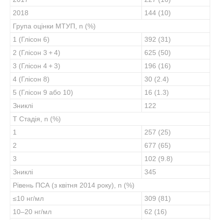
2018
144 (10)
Група оцінки МТУП, n (%)
1 (Глісон 6)
392 (31)
2 (Глісон 3 + 4)
625 (50)
3 (Глісон 4 + 3)
196 (16)
4 (Глісон 8)
30 (2.4)
5 (Глісон 9 або 10)
16 (1.3)
Зниклі
122
T Стадія, n (%)
1
257 (25)
2
677 (65)
3
102 (9.8)
Зниклі
345
Рівень ПСА (з квітня 2014 року), n (%)
≤10 нг/мл
309 (81)
10–20 нг/мл
62 (16)