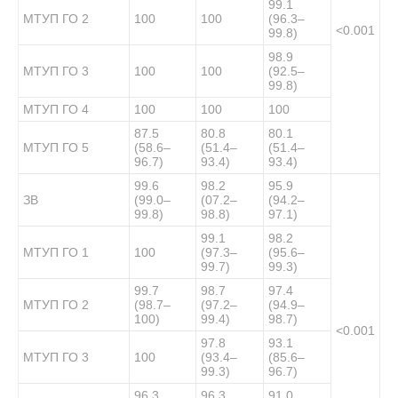
99.1
МТУП ГО 2
100
100
(96.3–
<0.001
99.8)
98.9
МТУП ГО 3
100
100
(92.5–
99.8)
МТУП ГО 4
100
100
100
87.5
80.8
80.1
МТУП ГО 5
(58.6–
(51.4–
(51.4–
96.7)
93.4)
93.4)
99.6
98.2
95.9
ЗВ
(99.0–
(07.2–
(94.2–
99.8)
98.8)
97.1)
99.1
98.2
МТУП ГО 1
100
(97.3–
(95.6–
99.7)
99.3)
99.7
98.7
97.4
МТУП ГО 2
(98.7–
(97.2–
(94.9–
100)
99.4)
98.7)
<0.001
97.8
93.1
МТУП ГО 3
100
(93.4–
(85.6–
99.3)
96.7)
96.3
96.3
91.0