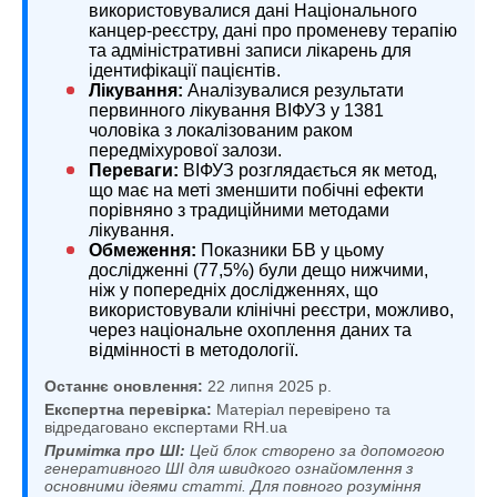
використовувалися дані Національного
канцер-реєстру, дані про променеву терапію
та адміністративні записи лікарень для
ідентифікації пацієнтів.
Лікування:
Аналізувалися результати
первинного лікування ВІФУЗ у 1381
чоловіка з локалізованим раком
передміхурової залози.
Переваги:
ВІФУЗ розглядається як метод,
що має на меті зменшити побічні ефекти
порівняно з традиційними методами
лікування.
Обмеження:
Показники БВ у цьому
дослідженні (77,5%) були дещо нижчими,
ніж у попередніх дослідженнях, що
використовували клінічні реєстри, можливо,
через національне охоплення даних та
відмінності в методології.
Останнє оновлення:
22 липня 2025 р.
Експертна перевірка:
Матеріал перевірено та
відредаговано експертами RH.ua
Примітка про ШІ:
Цей блок створено за допомогою
генеративного ШІ для швидкого ознайомлення з
основними ідеями статті. Для повного розуміння