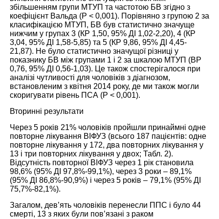
збільшенням групи МТУП та частотою БВ згідно з
коефіцієнт Вальда (P < 0,001). Порівняно з групою 2 за
класифікацією МТУП, БВ був статистично значуще
нижчим у групах 3 (КР 1,50, 95% ДІ 1,02-2,20), 4 (КР
3,04, 95% ДІ 1,58-5,85) та 5 (КР 9,86, 95% ДІ 4,45-
21,87). Не було статистично значущої різниці у
показнику БВ між групами 1 і 2 за шкалою МТУП (ВР
0,76, 95% ДІ 0,56-1,03). Це також спостерігалося при
аналізі чутливості для чоловіків з діагнозом,
встановленим з квітня 2014 року, де ми також могли
скоригувати рівень ПСА (P < 0,001).
Вторинні результати
Через 5 років 21% чоловіків пройшли принаймні одне
повторне
лікування ВІФУЗ
(всього 187 пацієнтів: одне
повторне лікування у 172, два повторних лікування у
13 і три повторних лікування у двох; Табл.
2
).
Відсутність повтор
ної ВІФУЗ че
рез 1 рік становила
98,6% (95% ДІ 97,8%-99,1%), через 3 роки – 89,1%
(95% ДІ 86,8%-90,9%) і через 5 років – 79,1% (95% ДІ
75,7%-82,1%).
Загалом, дев’ять чоловіків перенесли ППС і було 44
смерті, 13 з яких були пов’язані з раком