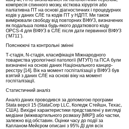
компресія спинного мозку, кісткова хірургія або
паліативна ПТ на основі діагностичних і процедурних
кодів у даних СЛЕ та кодів ПТ у НДПТ. Ми також
вимірювали свободу від повторних
ВІФУЗ
, визначених
як подальша поява будь-якого додаткового коду
OPCS-4 для
ВІФУЗ
в СЛЕ після дати первинної
ВІФУЗ
(‘M711’).
Пояснюючі та контрольні змінні
Т-стадія, N-стадія, класифікація Міжнародного
товариства урологічної патології (МТУП) та ПСА були
визначені на основі даних Національного канцер-
реєстру [
14
]. Вік на момент госпіталізації у
ВІФУЗ
був
взятий з даних СЛЕ на основі віку на момент
госпіталізації.
Статистичний аналіз
Аналіз даних проводився за допомогою програми
Stata версії 15 (StataCorp LLC, Коледж Стейшн, Техас,
США). Вихідні характеристики представлені у вигляді
медіани (міжквартильного розмаху [МКР]) або частки,
залежно від обставин. Оцінки часу до події за
Капланом-Мейєром описані з 95% ДІ для всіх