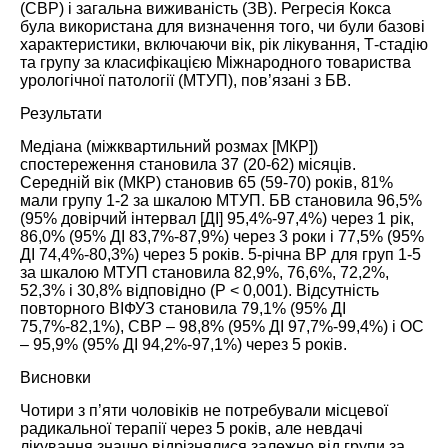
(СВР) і загальна виживаність (ЗВ). Регресія Кокса
була використана для визначення того, чи були базові
характеристики, включаючи вік, рік лікування, Т-стадію
та групу за класифікацією Міжнародного товариства
урологічної патології (МТУП), пов’язані з БВ.
Результати
Медіана (міжквартильний розмах [МКР])
спостереження становила 37 (20-62) місяців.
Середній вік (МКР) становив 65 (59-70) років, 81%
мали групу 1-2 за шкалою МТУП. БВ становила 96,5%
(95% довірчий інтервал [ДІ] 95,4%-97,4%) через 1 рік,
86,0% (95% ДІ 83,7%-87,9%) через 3 роки і 77,5% (95%
ДІ 74,4%-80,3%) через 5 років. 5-річна ВР для груп 1-5
за шкалою МТУП становила 82,9%, 76,6%, 72,2%,
52,3% і 30,8% відповідно (P < 0,001). Відсутність
повторного
ВІФУЗ
становила 79,1% (95% ДІ
75,7%-82,1%), СВР – 98,8% (95% ДІ 97,7%-99,4%) і ОС
– 95,9% (95% ДІ 94,2%-97,1%) через 5 років.
Висновки
Чотири з п’яти чоловіків не потребували місцевої
радикальної терапії через 5 років, але невдачі
лікування значно відрізнялися залежно від групи за