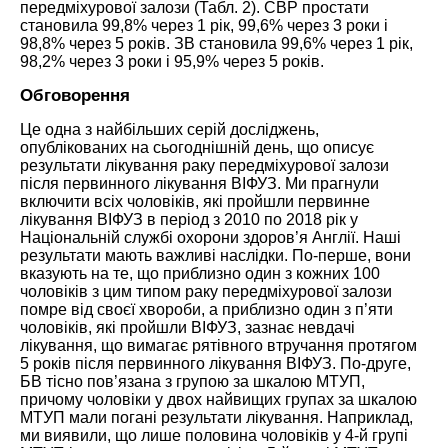
передміхурової залози (Табл.
2
). СВР простати
становила 99,8% через 1 рік, 99,6% через 3 роки і
98,8% через 5 років. ЗВ становила 99,6% через 1 рік,
98,2% через 3 роки і 95,9% через 5 років.
Обговорення
Це одна з найбільших серій досліджень,
опублікованих на сьогоднішній день, що опису
є
результати лікування раку передміхурової залози
після первинного лікування ВІФУЗ. Ми прагнули
включити всіх чоловіків, які пройшли первинне
лікування ВІФУЗ в період з 2010 по 2018 рік у
Національній службі охорони здоров’я Англії. Наші
результати мають важливі наслідки. По-перше, вони
вказують на те, що приблизно один з кожних 100
чоловіків з цим типом раку передміхурової залози
помре від своєї хвороби, а приблизно один з п’яти
чоловіків, які пройшли ВІФУЗ, зазнає невдачі
лікування, що вимагає рятівного втручання протягом
5 років після первинного лікування ВІФУЗ. П
о-друге,
БВ тісно пов’язана з групою за шкалою МТУП,
причому чоловіки у двох найвищих групах за шкалою
МТУП мали погані результати лікування. Наприклад,
ми виявили, що лише половина чоловіків у 4-й групі