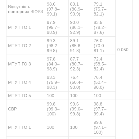
98.6
89.1
79.1
Відсутність
(97.8–
(86.9–
(75.7–
повторних ВІФУЗ
99.1)
90.9)
82.1)
97.9
90.0
83.5
МТУП ГО 1
(95.7–
(86.1–
(78.2–
98.9)
92.9)
87.6)
99.3
89.1
76.0
МТУП ГО 2
(98.2–
(85.6–
(70.0–
0.050
99.8)
91.8)
81.1)
97.8
87.7
72.4
МТУП ГО 3
(84.0–
(80.7–
(58.5–
98.9)
92.3)
82.4)
93.3
76.4
76.4
МТУП ГО 4
(75.9–
(50.4–
(50.4–
98.3)
90.0)
90.0)
МТУП ГО 5
100
100
100
99.8
99.6
98.8
СВР
(99.3–
(99.0–
(97.7–
100)
99.8)
99.4)
99.6
МТУП ГО 1
100
100
(97.1–
100)