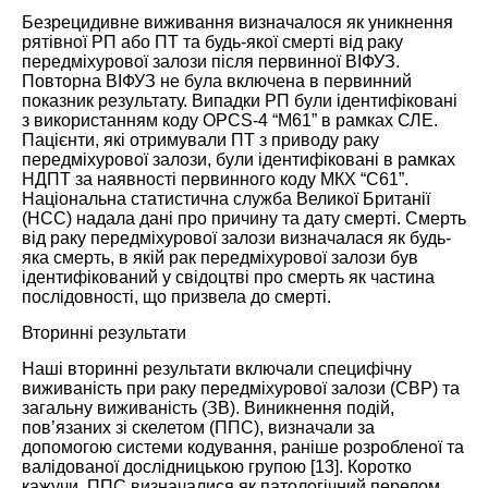
Безрецидивне виживання визначалося як уникнення
рятівної РП або ПТ та будь-якої смерті від раку
передміхурової залози після первинної
ВІФУЗ
.
Повторна
ВІФУЗ
не була включена в первинний
показник результату. Випадки РП були ідентифіковані
з використанням коду OPCS-4 “M61” в рамках СЛЕ.
Пацієнти, які отримували ПТ з приводу раку
передміхурової залози, були ідентифіковані в рамках
НДПТ за наявності первинного коду МКХ “C61”.
Національна статистична служба Великої Британії
(НСС) надала дані про причину та дату смерті. Смерть
від раку передміхурової залози визначалася як будь-
яка смерть, в якій рак передміхурової залози був
ідентифікований у свідоцтві про смерть як частина
послідовності, що призвела до смерті.
Вторинні результати
Наші вторинні результати включали специфічну
виживаність при раку передміхурової залози (СВР) та
загальну виживаність (ЗВ). Виникнення подій,
пов’язаних зі скелетом (ППС), визначали за
допомогою системи кодування, раніше розробленої та
валідованої дослідницькою групою [
13
]. Коротко
кажучи, ППС визначалися як патологічний перелом,