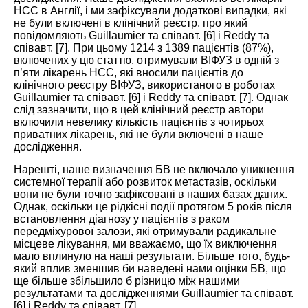
НСС в Англії, і ми зафіксували додаткові випадки, які
не були включені в клінічний реєстр, про який
повідомляють Guillaumier та співавт. [
6
] і Reddy та
співавт. [
7
]. При цьому 1214 з 1389 пацієнтів (87%),
включених у цю статтю, отримува
ли ВІФУЗ в одній з
п’яти лікарень НСС, які вносили пацієнтів до
клінічного реєстру ВІФУЗ, вик
ористаного в роботах
Guillaumier та співавт. [
6
] і Reddy та співавт. [
7
]. Однак
слід зазначити, що в цей клінічний реєстр автори
включили невелику кількість пацієнтів з чотирьох
приватних лікарень, які не були включені в наше
дослідження.
Нарешті, наше визначення БВ не включало уникнення
системної терапії або розвиток метастазів, оскільки
вони не були точно зафіксовані в наших базах даних.
Однак, оскільки це рідкісні події протягом 5 років після
встановлення діагнозу у пацієнтів з раком
передміхурової залози, які отримували радикальне
місцеве лікування, ми вважаємо, що їх виключення
мало вплинуло на наші результати. Більше того, будь-
який вплив зменшив би наведені нами оцінки БВ, що
ще більше збільшило б різницю між нашими
результатами та дослідженнями Guillaumier та співавт.
[
6
] і Reddy та співавт. [
7
].