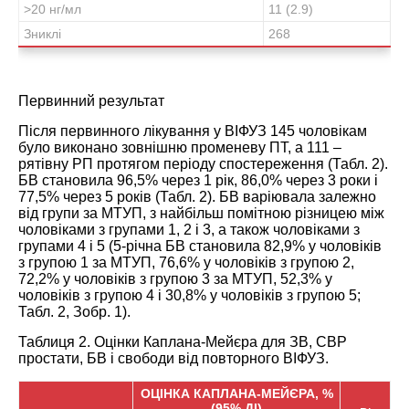
>20 нг/мл
11 (2.9)
Зниклі
268
Первинний результат
Після первинного лікуванн
я у ВІФУЗ 145
чоловікам
було виконано зовнішню променеву ПТ, а 111 –
рятівну РП протягом періоду спостереження (Табл.
2
).
БВ становила 96,5% через 1 рік, 86,0% через 3 роки і
77,5% через 5 років (Табл.
2
). БВ варіювала залежно
від групи за МТУП, з найбільш помітною різницею між
чоловіками з групами 1, 2 і 3, а також чоловіками з
групами 4 і 5 (5-річна БВ становила 82,9% у чоловіків
з групою 1 за МТУП, 76,6% у чоловіків з групою 2,
72,2% у чоловіків з групою 3 за МТУП, 52,3% у
чоловіків з групою 4 і 30,8% у чоловіків з групою 5;
Табл.
2
, Зобр.
1
).
Таблиця 2. Оцінки Каплана-Мейєра для ЗВ, СВР
простати, БВ і свободи від повторно
го ВІФУЗ.
ОЦІНКА КАПЛАНА-МЕЙЄРА, %
(95% ДІ)