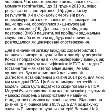
чоловіків. Час спостереження визначався як час з
моменту госпіталізації до 31 грудня 2018 р., якщо
результат не спостерігався [
15
]. Для аналізу
результатів, які включають смерть від раку
передміхурової залози, пацієнти, які померли від
інших пр
ичин, оброблялися як цензуровані
спостереження [
16
]. Для аналізу свободи від
повторної ВІФУЗ пацієнти,
які пройшли радикальне
лікування або померли від будь-якої причини,
розглядалися як цензуровані спостереження.
Для визначення зв’язку вихідних характеристик з
невдачею використовували багатовимірну регресію
Кокса з поправкою на вік (як безперервну змінну), рік
лікування, групу за класифікацією МТУП та стадію Т
(останні три – як категоріальні змінні). Аналіз
чутливості був використаний для чоловіків з
діагнозом, встановленим з квітня 2014 року, для яких
ми мали дані ПСА. Ця багатовимірна регресійна
модель Кокса була додатково скоригована на ПСА.
Моделі були скориговані на кластеризацію результатів
у межах лікарень з використанням надійних
стандартних помилок на рівні лікарень. Відношення
ризиків (ВР) оцінювали з 95% ДІ, а для розрахунку
значень Р використовували критерій Вальда. Цей