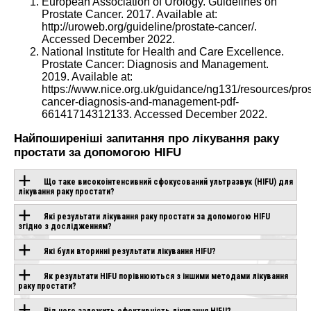
European Association of Urology. Guidelines on
Prostate Cancer. 2017. Available at:
http://uroweb.org/guideline/prostate-cancer/
.
Accessed December 2022.
National Institute for Health and Care Excellence.
Prostate Cancer: Diagnosis and Management.
2019. Available at:
https://www.nice.org.uk/guidance/ng131/resources/pros
cancer-diagnosis-and-management-pdf-
66141714312133
. Accessed December 2022.
Найпоширеніші запитання про лікування раку
простати за допомогою HIFU
Що таке високоінтенсивний сфокусований ультразвук (HIFU) для
лікування раку простати?
Які результати лікування раку простати за допомогою HIFU
згідно з дослідженням?
Які були вторинні результати лікування HIFU?
Як результати HIFU порівнюються з іншими методами лікування
раку простати?
Від чого залежить ефективність лікування HIFU?