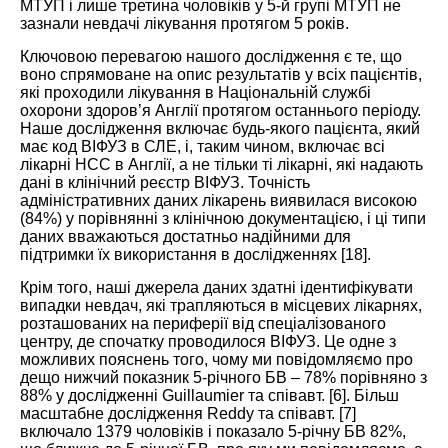
МТУП і лише третина чоловіків у 5-й групі МТУП не
зазнали невдачі лікування протягом 5 років.
Ключовою перевагою нашого дослідження є те, що
воно спрямоване на опис результатів у всіх пацієнтів,
які проходили лікування в Національній службі
охорони здоров’я Анг
лії протягом останнього періоду.
Наше дослідження включає будь-якого пацієнта, який
має код ВІФУЗ в СЛЕ, і, таким чином, включає всі
лікарні НСС в Англії, а не тільки ті лікарні, які надають
дані в клінічний реєстр ВІФУЗ. Точність
адміністративних дани
х лікарень виявилася високою
(84%) у порівнянні з клінічною документацією, і ці типи
даних вважаються достатньо надійними для
підтримки їх використання в дослідженнях [
18
].
Крім того, наші джерела даних здатні ідентифікувати
випадки невдач, які трапляються в місцевих лікарнях,
розташованих н
а периферії від спеціалізованого
центру, де спочатку проводилося ВІФУЗ. Це одне з
можливих пояснень того, чому ми повідомляємо про
дещ
о нижчий показник 5-річного БВ – 78% порівняно з
88% у дослідженні Guillaumier та співавт. [
6
]. Більш
масштабне дослідження Reddy та співавт. [
7
]
включало 1379 чоловіків і показало 5-річну БВ 82%,