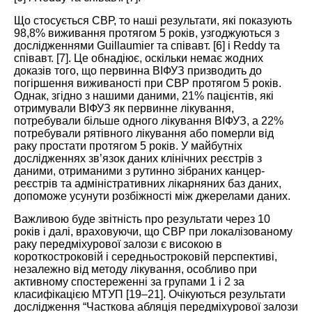
Що стосується СВР, то наші результати, які показують
98,8% виживання протягом 5 років, узгоджуються з
дослідженнями Guillaumier та співавт. [
6
] і Reddy та
співавт. [
7
]. Це обнадіює, оскільки немає жодних
доказів того, що первинн
а ВІФУЗ призводить до
погіршення виживаності при СВР протягом 5 років.
Однак, згідно з нашими даними, 21% пацієнтів, які
отримували ВІФУЗ як первинне лікування,
потребували більше одного лікування ВІФУЗ, а 22%
потребували рятівного лікування або померли від
раку простати протяг
ом 5 років. У майбутніх
дослідженнях зв’язок даних клінічних реєстрів з
даними, отриманими з рутинно зібраних канцер-
реєстрів та адміністративних лікарняних баз даних,
допоможе усунути розбіжності між джерелами даних.
Важливою буде звітність про результати через 10
років і далі, враховуючи, що СВР при локалізованому
раку передміхурової залози є високою в
короткостроковій і середньостроковій перспективі,
незалежно від методу лікування, особливо при
активному спостереженні за групами 1 і 2 за
класифікацією МТУП [
19
–
21
]. Очікуються результати
дослідження “Часткова абляція передміхурової залози