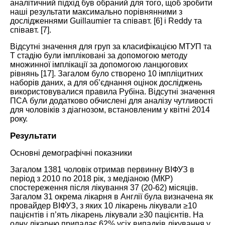
аналітичний підхід був обраний для того, щоб зробити
наші результати максимально порівнянними з
дослідженнями Guillaumier та співавт. [
6
] і Reddy та
співавт. [
7
].
Відсутні значення для груп за класифікацією МТУП та
Т стадію були імпліковані за допомогою методу
множинної імплікації за допомогою ланцюгових
рівнянь [
17
]. Загалом було створено 10 імпліцитних
наборів даних, а для об’єднання оцінок досліджень
використовувалися
правила Рубіна. Відс
утні значення
ПСА були додатково обчислені для аналізу чутливості
для чоловіків з діагнозом, встановленим у квітні 2014
року.
Результати
Основні демографічні показники
Загалом 1381 чоловік отримав первинну ВІФУЗ в
період з 2010 по 2018 рік, з медіаною (МКР)
спостереження після лікування 37 (20-62) місяців.
Загалом 31 окрема лікарня в Англії була визначена як
провайдер ВІФУЗ, з яких 10 лікарень лікували ≥10
пацієнтів і п’ять лікарень лікували ≥30 пацієнтів. На
одну лікарню припадає 62% усіх випадків лікування у