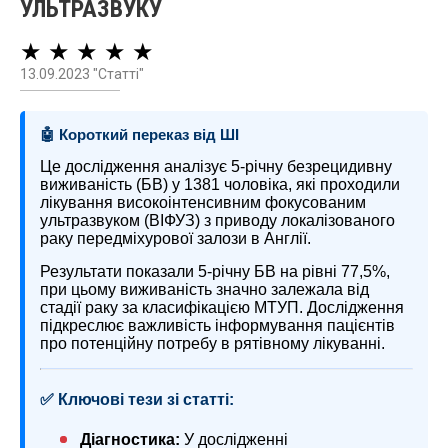
УЛЬТРАЗВУКУ
★ ★ ★ ★ ★
13.09.2023 "Статті"
🤖 Короткий переказ від ШІ
Це дослідження аналізує 5-річну безрецидивну
виживаність (БВ) у 1381 чоловіка, які проходили
лікування високоінтенсивним фокусованим
ультразвуком (ВІФУЗ) з приводу локалізованого
раку передміхурової залози в Англії.
Результати показали 5-річну БВ на рівні 77,5%,
при цьому виживаність значно залежала від
стадії раку за класифікацією МТУП. Дослідження
підкреслює важливість інформування пацієнтів
про потенційну потребу в рятівному лікуванні.
✅ Ключові тези зі статті:
Діагностика:
У дослідженні