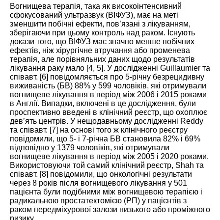
Вогнищева терапія, така як високоінтенсивний
сфокусований ультразвук (
ВІФУЗ
), має на меті
зменшити побічні ефекти, пов’язані з лікуванням,
зберігаючи при цьому контроль над раком. Існують
докази того, що
ВІФУЗ
має значно менше побічних
ефектів, ніж хірургічне втручання або променева
терапія, але порівняльних даних щодо результатів
лікування раку мало [
4
,
5
]. У дослідженні Guillaumier та
співавт. [
6
] повідомляється про 5-річну безрецидивну
виживаність (БВ) 88% у 599 чоловіків, які отримували
вогнищеве лікування в період між 2006 і 2015 роками
в Англії. Випадки, включені в це дослідження, були
проспективно введені в клінічний реєстр, що охоплює
дев’ять центрів. У нещодавньому дослідженні Reddy
та співавт. [
7
] на основі того ж клінічного реєстру
повідомили, що 5- і 7-річна БВ становила 82% і 69%
відповідно у 1379 чоловіків, які отримували
вогнищеве лікування в період між 2005 і 2020 роками.
Використовуючи той самий клінічний реєстр, Shah та
співавт. [
8
] повідомили, що онкологічні результати
через 8 років після вогнищевого лікування у 501
пацієнта були подібними між вогнищевою терапією і
радикальною простатектомією (РП) у пацієнтів з
раком передміхурової залози низького або проміжного
ризику.