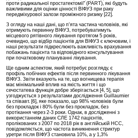
проти радикальної простатектомії” (PART), які будуть
важливими для оцінки ціннос
ті ВІФУЗ при рак
у
передміхурової залози проміжного ризику [
22
].
З огляду на наші дані, що п’ята частина чоловіків, які
отримують первинну
ВІФУЗ, потребуватимуть
місцевого рятівного лікування протягом 5 років,
очевидно, що відбір пацієнтів для ВІФУЗ є ключовим, і
наші результати підкреслюють важливість врахування
побажань паціє
нта та відповідного консультування
при початковому плануванні лікування.
Ще одним аспектом, який потребує розгляду, є
профіль побічних ефектів після первинного лікуван
ня
ВІФУЗ. Звіти вказують
на те, що вогнищева терапія
має мінімальний вплив на якість життя і що
сечостатева функція добре зберігається [
4
,
5
], що
узгоджується з результатами дослідження Guillaumier
та співавт. [
6
], яке показало, що 98% чоловіків були
без прокладок і 80% були без прокладок, без
протікання через 2-3 роки. Однак, в дослідженні з
використанням даних СЛЕ 1742 пацієнтів,
пролікованих з 2007 по 2018 рік в англійській НСС,
повідомляється, що частота виникнення стриктур
уретри піс
ля ВІФУЗ с
тановила 10%, а у 1,3%