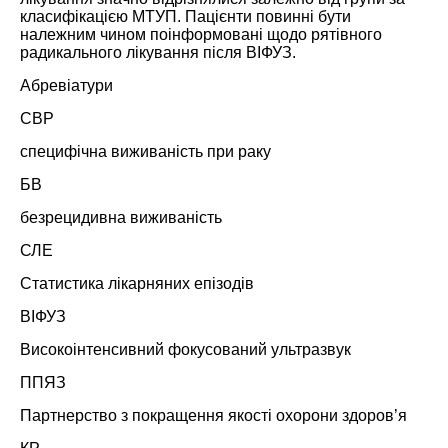
класифікацією МТУП. Пацієнти повинні бути
належним чином поінформовані щодо рятівного
радикального лікування після
ВІФУЗ
.
Абревіатури
СВР
специфічна виживаність при раку
БВ
безрецидивна виживаність
СЛЕ
Статистика лікарняних епізодів
ВІФУЗ
Високоінтенсивний фокусований ультразвук
ППЯЗ
Партнерство з покращення якості охорони здоров’я