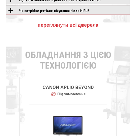
Чи потрібне рятівне лікування після HIFU?
переглянути всі джерела
ОБЛАДНАННЯ З ЦІЄЮ
ТЕХНОЛОГІЄЮ
R
CANON APLIO BEYOND
CHI
Під замовлення