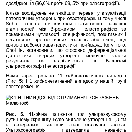
дослідження (96,6% проти 69, 5% при еластографії).
Кілька досліджень не знайшли переваг у візуалізації
патологічних утворень при еластографії. В тому числі
Sohn і співавт. не виявили статистично значущих
відмінностей між B-режимом і еластографією за
показниками чутливості, специфічності, позитивних і
негативних прогностичних значень або площі під
кривою робочої характеристики приймача. Крім того,
Choі ін. встановили, що стосовно диференціальної
діагностики твердих утворень молочної залози
результати не відрізняються в B-режимі
ультрасонографії і еластографії.
Нами зареєстровано 11 хибнопозитивних випадків
(Рис. 5) і 1 хибнонегативний випадок у нашій групі
спостереження.
Рис. 5.
41-річна пацієнтка при ультразвуковому
рутинному скринінгу. Було виявлено утворення 1,3 см
в латеральної частини лівої молочної залози.
Ультрасонографія підтвердила наявність