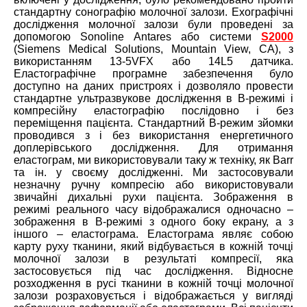
стандартну сонографію молочної залози. Ехографічні
дослідження молочної залози були проведені за
допомогою Sonoline Antares або системи
S2000
(Siemens Medical Solutions, Mountain View, CA), з
використанням 13-5VFX або 14L5 датчика.
Еластографічне програмне забезпечення було
доступно на даних пристроях і дозволяло провести
стандартне ультразвукове дослідження в B-режимі і
компресійну еластографію послідовно і без
переміщення пацієнта. Стандартний B-режим зйомки
проводився з і без використання енергетичного
доплерівського дослідження. Для отримання
еластограм, ми використовували таку ж техніку, як Barr
та ін. у своєму дослідженні. Ми застосовували
незначну ручну компресію або використовували
звичайні дихальні рухи пацієнта. Зображення в
режимі реального часу відображалися одночасно –
зображення в B-режимі з одного боку екрану, а з
іншого – еластограма. Еластограма являє собою
карту руху тканини, який відбувається в кожній точці
молочної залози в результаті компресії, яка
застосовується під час дослідження. Відносне
розходження в русі тканини в кожній точці молочної
залози розраховується і відображається у вигляді