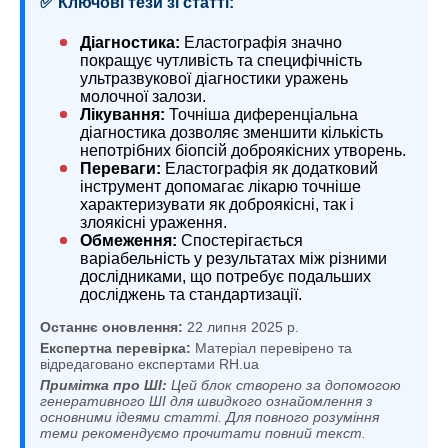
✅ Ключові тези зі статті:
Діагностика:
Еластографія значно
покращує чутливість та специфічність
ультразвукової діагностики уражень
молочної залози.
Лікування:
Точніша диференціальна
діагностика дозволяє зменшити кількість
непотрібних біопсій доброякісних утворень.
Переваги:
Еластографія як додатковий
інструмент допомагає лікарю точніше
характеризувати як доброякісні, так і
злоякісні ураження.
Обмеження:
Спостерігається
варіабельність у результатах між різними
дослідниками, що потребує подальших
досліджень та стандартизації.
Останнє оновлення:
22 липня 2025 р.
Експертна перевірка:
Матеріал перевірено та
відредаговано експертами RH.ua
Примітка про ШІ:
Цей блок створено за допомогою
генеративного ШІ для швидкого ознайомлення з
основними ідеями статті. Для повного розуміння
теми рекомендуємо прочитати повний текст.