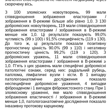
скорочену вісь.
З 100 злоякісних новоутворень, 99 мали
співвідношення зображення еластограми /
зображення в В-режимі більше або рівно 1,0. З 130
доброякісних новоутворень, 119 мали співвідношення
зображення еластограми / зображення в B-режимі
менше ніж 1,0. Ці результати показують 99,0%
чутливість (99 з 100) і 91,5% специфічність (119 з 130).
До того ж, ці результати показали позитивну
прогностичну цінність 90.0% (99 з 110) і негативну
прогностичну цінність 99,2% (119 з 120). З
доброякісних уражень, 11 мали співвідношення
зображення еластограми / зображення в В-режимі ≥
1,0. П’ять з цих уражень мали специфічні доброякісні
патологічні ознаки, серед них: радіальний рубець,
папілома, лімфатичні вузли і кісти. В 1 випадку
патологоанатомічне дослідження показало
неспецифічне доброякісне ураження, 4 випадки
фіброаденом і 1 випадок фіброкистозного стану. При 1
злоякісному ураженні, яке мало співвідношення
зображення еластичності / зображення в В-режимі
менше 1,0, патологоанатомічне дослідження показало
інвазивну протокову карциному.