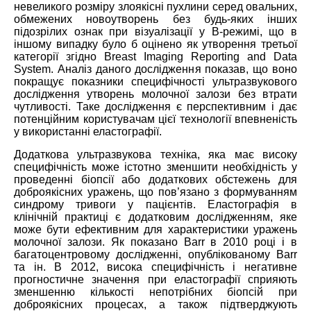
невеликого розміру злоякісні пухлини серед овальних,
обмежених новоутворень без будь-яких інших
підозрілих ознак при візуалізації у В-режимі, що в
іншому випадку було б оцінено як утворення третьої
категорії згідно Breast Imaging Reporting and Data
System. Аналіз даного дослідження показав, що воно
покращує показники специфічності ультразвукового
дослідження утворень молочної залози без втрати
чутливості. Таке дослідження є перспективним і дає
потенційним користувачам цієї технології впевненість
у використанні еластографії.
Додаткова ультразвукова техніка, яка має високу
специфічність може істотно зменшити необхідність у
проведенні біопсії або додаткових обстежень для
доброякісних уражень, що пов’язано з формуванням
синдрому тривоги у пацієнтів. Еластографія в
клінічній практиці є додатковим дослідженням, яке
може бути ефективним для характеристики уражень
молочної залози. Як показано Barr в 2010 році і в
багатоцентровому дослідженні, опублікованому Barr
та ін. В 2012, висока специфічність і негативне
прогностичне значення при еластографії сприяють
зменшенню кількості непотрібних біопсій при
доброякісних процесах, а також підтверджують