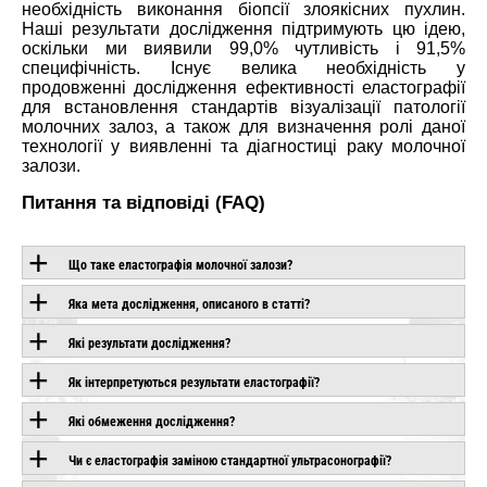
необхідність виконання біопсії злоякісних пухлин.
Наші результати дослідження підтримують цю ідею,
оскільки ми виявили 99,0% чутливість і 91,5%
специфічність. Існує велика необхідність у
продовженні дослідження ефективності еластографії
для встановлення стандартів візуалізації патології
молочних залоз, а також для визначення ролі даної
технології у виявленні та діагностиці раку молочної
залози.
Питання та відповіді (FAQ)
Що таке еластографія молочної залози?
Яка мета дослідження, описаного в статті?
ОБЛАДНАННЯ З
Які результати дослідження?
ЦІЄЮ ТЕХНОЛОГІЄЮ
Як інтерпретуються результати еластографії?
Які обмеження дослідження?
PLIO
SAMSUNG V6
SAMSUNG V5
D
Чи є еластографія заміною стандартної ультрасонографії?
Під замовлення
Під замовлення
влення