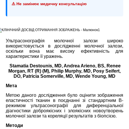
⚠️ Не замінює медичну консультацію
Ультрасонографія молочної залози широко
використовується в дослідженні молочної залози,
оскільки вона має високу ефективність для
характеристики її уражень.
Stamatia Destounis, MD, Andrea Arieno, BS, Renee
Morgan, RT (R) (M), Philip Murphy, MD, Posy Seifert,
DO, Patricia Somerville, MD, Wende Young, MD
Мета
Метою даного дослідження було оцінити зображення
еластичності тканин в поєднанні зі стандартним B-
режимом ультрасонографії для диференціальної
діагностики доброякісних і злоякісних новоутворень
молочної залози та кореляції результатів з біопсією.
Методи