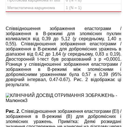
Метастатична карцинома
1 (N = 1)
Співвідношення зображення еластограми /
зображення в B-режимі для злоякісних пухлин
коливалися від 0,39 до 5,12 (у середньому, 1,40 ±
0,55). Співвідношення зображення еластограми /
зображення в B-режимі для доброякісних уражень в
діапазоні від 0,42 до 1,64 (у середньому, 0,83 ± 0,19).
Двосторонній t-тест був розрахований з р <0,0001.
Різниця у співвідношенні зображення еластограми /
зображення в B-режимі між злоякісними і
доброякісними ураженнями була 0,57 ± 0,39 (95%
довірчий інтервал, 0.47-0.67). Рис. 2 відображає ці
результати.
Рис. 2.
Співвідношення зображення еластограми (EI) /
зображення в B-режимі (В) для доброякісних і
злоякісних уражень. Примітка: Деякі розкидані
значення спостережень не нанесені на діаграму через