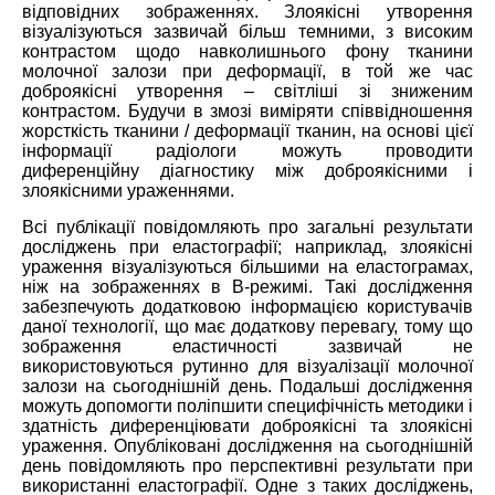
відповідних зображеннях. Злоякісні утворення
візуалізуються зазвичай більш темними, з високим
контрастом щодо навколишнього фону тканини
молочної залози при деформації, в той же час
доброякісні утворення – світліші зі зниженим
контрастом. Будучи в змозі виміряти співвідношення
жорсткість тканини / деформації тканин, на основі цієї
інформації радіологи можуть проводити
диференційну діагностику між доброякісними і
злоякісними ураженнями.
Всі публікації повідомляють про загальні результати
досліджень при еластографії; наприклад, злоякісні
ураження візуалізуються більшими на еластограмах,
ніж на зображеннях в B-режимі. Такі дослідження
забезпечують додатковою інформацією користувачів
даної технології, що має додаткову перевагу, тому що
зображення еластичності зазвичай не
використовуються рутинно для візуалізації молочної
залози на сьогоднішній день. Подальші дослідження
можуть допомогти поліпшити специфічність методики і
здатність диференціювати доброякісні та злоякісні
ураження. Опубліковані дослідження на сьогоднішній
день повідомляють про перспективні результати при
використанні еластографії. Одне з таких досліджень,