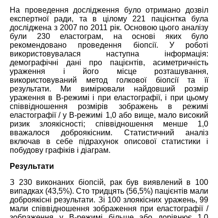
На проведення дослідження було отримано дозвіл
експертної ради, та в цілому 221 пацієнтка була
досліджена з 2007 по 2011 рік. Основою цього аналізу
були 230 еластограм, на основі яких було
рекомендовано проведення біопсії. У роботі
використовувалася наступна інформація:
демографічні дані про пацієнтів, асиметричність
ураження і його місце розташування,
використовуваний метод голкової біопсії та її
результати. Ми вимірювали найдовший розмір
ураження в B-режимі і при еластографії, і при цьому
співвідношення розмірів зображень в режимі
еластографії / у В-режимі 1,0 або вище, мало високий
ризик злоякісності; співвідношення менше 1,0
вважалося доброякісним. Статистичний аналіз
включав в себе підрахунок описової статистики і
побудову графіків і діаграм.
Результати
З 230 виконаних біопсій, рак був виявлений в 100
випадках (43,5%). Сто тридцять (56,5%) пацієнтів мали
доброякісні результати. Зі 100 злоякісних уражень, 99
мали співвідношення зображення при еластографії /
зображення у В-режимі більше або дорівнює 1,0