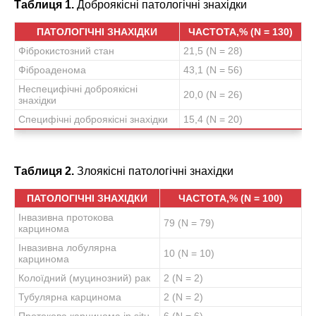
Таблиця 1.
Доброякісні патологічні знахідки
ПАТОЛОГІЧНІ ЗНАХІДКИ
ЧАСТОТА,% (N = 130)
Фіброкистозний стан
21,5 (N = 28)
Фіброаденома
43,1 (N = 56)
Неспецифічні доброякісні
20,0 (N = 26)
знахідки
Специфічні доброякісні знахідки
15,4 (N = 20)
Таблиця 2.
Злоякісні патологічні знахідки
ПАТОЛОГІЧНІ ЗНАХІДКИ
ЧАСТОТА,% (N = 100)
Інвазивна протокова
79 (N = 79)
карцинома
Інвазивна лобулярна
10 (N = 10)
карцинома
Колоїдний (муцинозний) рак
2 (N = 2)
Тубулярна карцинома
2 (N = 2)
Протокова карцинома in situ
6 (N = 6)