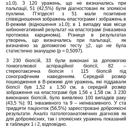
≥1.0). З 120 уражень, що не визначались при
пальпації, 51 (42,5%) були діагностовані як злоякісні
пухлини. П’ятдесят з 51 мали позитивне
співвідношення зображень еластограми і зображень в
B-режимі (відношення ≥1.0); в 1 випадку мав місце
хибнонегативний результат на еластограмі (інвазивна
протокова карцинома). Різниця в результатах
утворень, що визначались при пальпації, як
визначено за допомогою тесту χ2, що не була
статистично значущою (p = 0,5097).
З 230 біопсій, 33 були виконані за допомогою
тонкоголкової аспіраційної біопсії, 82 –
стереотаксична біопсія і 115 біопсій під
сонографічним наведенням. Середній розмір
пошкодження в B-режимі для уражень, які піддавали
біопсії був 1,52 ± 1,50 см, а середній розмір
зображення на еластограмі був 1,56 ± 1,58 см. З 230
виконаних біопсій, було виявлено 100 випадків раку
(43,5 %): 91 інвазивного та 9 – неінвазивного. У ста
тридцяти пацієнток (56,5%) зареєстровані доброякісні
результати. Аналіз патологоанатомічних діагнозів як
для доброякісних, так і злоякісних уражень показаний
в таблицях 1 і 2, відповідно.