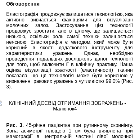
Обговорення
Еластографія продовжує залишатися технологією, яка
активно вивчається фахівцями для візуалізації
молочних залоз. Застосування цієї технології
продовжує зростати, але в цілому, ще залишається
низькою, оскільки роль самої техніки залишається
неясною. Еластографія є методом, який може бути
корисний в якості додаткового інструменту для
характеристики уражень. Однак, необхідно
проведення подальших досліджень даної технології
для того, щоб включити її в клінічну практику. Наша
оцінка візуалізації
ості (еластичності) тканин
жорстк
показала, що ця технологія може бути корисною у
визначенні ракових уражень з чутливістю 99,0% (Рис.
3).
Рис. 3.
45-річна пацієнтка при рутинному скринінгу.
Зона асиметрії площею 1 см була виявлена при
мамографії в центральній частині лівої молочної