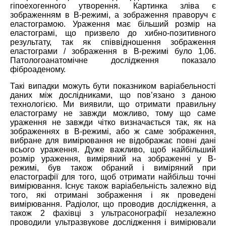
гіпоехогенного утворення. Картинка зліва є
зображенням в B-режимі, а зображення праворуч є
еластограмою. Ураження має більший розмір на
еластограмі, що призвело до хибно-позитивного
результату, так як співвідношення зображення
еластограми / зображення в В-режимі було 1,06.
Патологоанатомічне дослідження показало
фіброаденому.
Такі випадки можуть бути показником варіабельності
даних між дослідниками, що пов’язано з даною
технологією. Ми виявили, що отримати правильну
еластограму не завжди можливо, тому що саме
ураження не завжди чітко визначається так, як на
зображеннях в B-режимі, або ж саме зображення,
вибране для вимірювання не відображає повні дані
всього ураження. Дуже важливо, щоб найбільший
розмір ураження, виміряний на зображенні у В-
режимі, був також обраний і виміряний при
еластографії для того, щоб отримати найбільш точні
вимірювання. Існує також варіабельність залежно від
того, які отримані зображення і як проведені
вимірювання. Радіолог, що проводив дослідження, а
також 2 фахівці з ультрасонографії незалежно
проводили ультразвукове дослідження і вимірювали