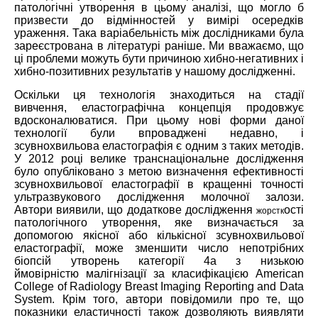
патологічні утворення в цьому аналізі, що могло б
призвести до відмінностей у вимірі осередків
ураження. Така варіабельність між дослідниками була
зареєстрована в літературі раніше. Ми вважаємо, що
ці проблеми можуть бути причиною хибно-негативних і
хибно-позитивних результатів у нашому дослідженні.
Оскільки ця технологія знаходиться на стадії
вивчення, еластографічна концепція продовжує
вдосконалюватися. При цьому нові форми даної
технології були впроваджені недавно, і
зсувнохвильова еластографія є одним з таких методів.
У 2012 році велике транснаціональне дослідження
було опубліковано з метою визначення ефективності
зсувнохвильової еластографії в кращенні точності
ультразвукового дослідження молочної залози.
Автори виявили, що додаткове дослідження
ості
жорстк
патологічного утворення, яке визначається за
допомогою якісної або кількісної зсувнохвильової
еластографії, може зменшити число непотрібних
біопсій утворень категорії 4а з низькою
ймовірністю малігнізації за класифікацією American
College of Radiology Breast Imaging Reporting and Data
System. Крім того, автори повідомили про те, що
показники еластичності також дозволяють виявляти