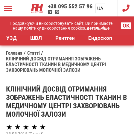
+38
095 552 57 96
UA
RU
Дистрибуція медичного обладнання
Продовжуючи використовувати сайт, Ви приймаєте
OK
нашу політику використання cookies,
детальніше
УЗД
ШВЛ
Рентген
Ендоскоп
Головна
Статті
КЛІНІЧНИЙ ДОСВІД ОТРИМАННЯ ЗОБРАЖЕНЬ
ЕЛАСТИЧНОСТІ ТКАНИН В МЕДИЧНОМУ ЦЕНТРІ
ЗАХВОРЮВАНЬ МОЛОЧНОЇ ЗАЛОЗИ
КЛІНІЧНИЙ ДОСВІД ОТРИМАННЯ
ЗОБРАЖЕНЬ ЕЛАСТИЧНОСТІ ТКАНИН В
МЕДИЧНОМУ ЦЕНТРІ ЗАХВОРЮВАНЬ
МОЛОЧНОЇ ЗАЛОЗИ
★ ★ ★ ★ ★
15.05.2015 "Статті"