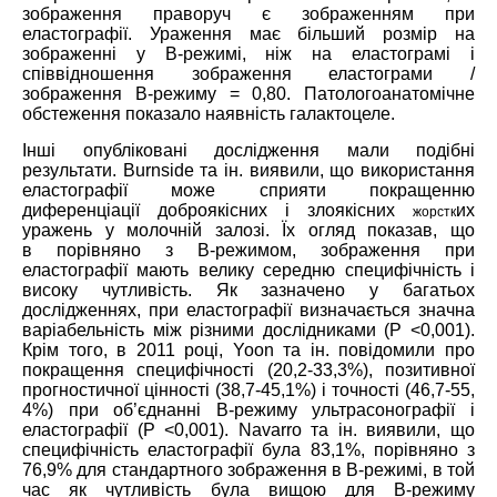
зображення праворуч є зображенням при
еластографії. Ураження має більший розмір на
зображенні у В-режимі, ніж на еластограмі і
співвідношення зображення еластограми /
зображення В-режиму = 0,80. Патологоанатомічне
обстеження показало наявність галактоцеле.
Інші опубліковані дослідження мали подібні
результати. Burnside та ін. виявили, що використання
еластографії може сприяти покращенню
диференціації доброякісних і злоякісних
их
жорстк
уражень у молочній залозі. Їх огляд показав, що
в порівняно з B-режимом, зображення при
еластографії мають велику середню специфічність і
високу чутливість. Як зазначено у багатьох
дослідженнях, при еластографії визначається значна
варіабельність між різними дослідниками (P <0,001).
Крім того, в 2011 році, Yoon та ін. повідомили про
покращення специфічності (20,2-33,3%), позитивної
прогностичної цінності (38,7-45,1%) і точності (46,7-55,
4%) при об’єднанні B-режиму ультрасонографії і
еластографії (P <0,001). Navarro та ін. виявили, що
специфічність еластографії була 83,1%, порівняно з
76,9% для стандартного зображення в В-режимі, в той
час як чутливість була вищою для B-режиму