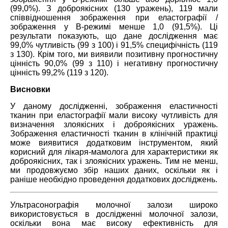
(99,0%). З доброякісних (130 уражень), 119 мали
співвідношення зображення при еластографії /
зображення у В-режимі менше 1,0 (91,5%). Ці
результати показують, що дане дослідження має
99,0% чутливість (99 з 100) і 91,5% специфічність (119
з 130). Крім того, ми виявили позитивну прогностичну
цінність 90,0% (99 з 110) і негативну прогностичну
цінність 99,2% (119 з 120).
Висновки
У даному дослідженні, зображення еластичності
тканин при еластографії мали високу чутливість для
визначення злоякісних і доброякісних уражень.
Зображення еластичності тканин в клінічній практиці
може виявитися додатковим інструментом, який
корисний для лікаря-мамолога для характеристики як
доброякісних, так і злоякісних уражень. Тим не менш,
ми продовжуємо збір наших даних, оскільки як і
раніше необхідно проведення додаткових досліджень.
Ультрасонографія молочної залози широко
використовується в дослідженні молочної залози,
оскільки вона має високу ефективність для