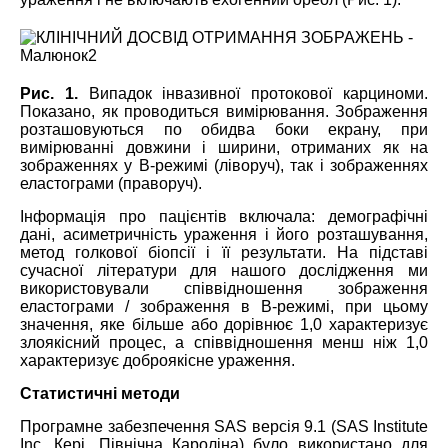
Рис. 1.
Випадок інвазивної протокової карциноми.
Показано, як проводиться вимірювання. Зображення
розташовуються по обидва боки екрану, при
вимірюванні довжини і ширини, отриманих як на
зображеннях у В-режимі (ліворуч), так і зображеннях
еластограми (праворуч).
Інформація про пацієнтів включала: демографічні
дані, асиметричність ураження і його розташування,
метод голкової біопсії і її результати. На підставі
сучасної літератури для нашого дослідження ми
використовували співвідношення зображення
еластограми / зображення в В-режимі, при цьому
значення, яке більше або дорівнює 1,0 характеризує
злоякісний процес, а співвідношення менш ніж 1,0
характеризує доброякісне ураження.
Статистичні методи
Програмне забезпечення SAS версія 9.1 (SAS Institute
Inc, Кері, Північна Кароліна) було використано для