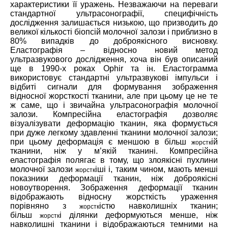
характеристики її уражень. Незважаючи на переваги
стандартної ультрасонографії, специфічність
дослідження залишається низькою, що призводить до
великої кількості біопсій молочної залози і приблизно в
80% випадків до доброякісного висновку.
Еластографія – відносно новий метод
ультразвукового дослідження, хоча він був описаний
ще в 1990-х роках Ophir та ін. Еластограмма
використовує стандартні ультразвукові імпульси і
відбиті сигнали для формування зображення
відносної жорсткості тканини, але при цьому це не те
ж саме, що і звичайна ультрасонографія молочної
залози. Компресійна еластографія дозволяє
візуалізувати деформацію тканин, яка формується
при дуже легкому здавленні тканини молочної залози;
при цьому деформація є меншою в більш
ій
жорстк
тканини, ніж у м’якій тканині. Компресійна
еластографія полягає в тому, що злоякісні пухлини
молочної залози
іші і, таким чином, мають менші
жорстк
показники деформації тканин, ніж доброякісні
новоутворення. Зображення деформації тканин
відображають відносну жорсткість ураження
порівняно з
істю навколишніх тканин;
жорстк
більш
і ділянки деформуються менше, ніж
жорстк
навколишні тканини і відображаються темними на