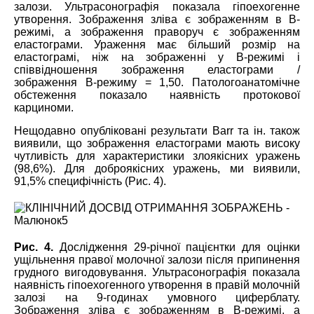
залози. Ультрасонографія показала гіпоехогенне
утворення. Зображення зліва є зображенням в B-
режимі, а зображення праворуч є зображенням
еластограми. Ураження має більший розмір на
еластограмі, ніж на зображенні у В-режимі і
співвідношення зображення еластограми /
зображення В-режиму = 1,50. Патологоанатомічне
обстеження показало наявність протокової
карциноми.
Нещодавно опубліковані результати Barr та ін. також
виявили, що зображення еластограми мають високу
чутливість для характеристики злоякісних уражень
(98,6%). Для доброякісних уражень, ми виявили,
91,5% специфічність (Рис. 4).
Рис. 4.
Дослідження 29-річної пацієнтки для оцінки
ущільнення правої молочної залози після припинення
грудного вигодовування. Ультрасонографія показала
наявність гіпоехогенного утворення в правій молочній
залозі на 9-годинах умовного циферблату.
Зображення зліва є зображенням в B-режимі, а