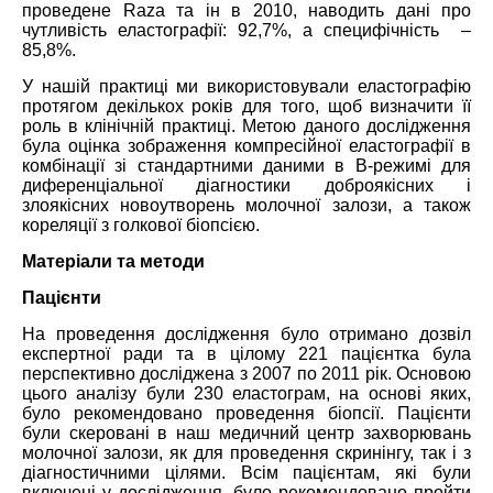
проведене Raza та ін в 2010, наводить дані про
чутливість еластографії: 92,7%, а специфічність –
85,8%.
У нашій практиці ми використовували еластографію
протягом декількох років для того, щоб визначити її
роль в клінічній практиці. Метою даного дослідження
була оцінка зображення компресійної еластографії в
комбінації зі стандартними даними в B-режимі для
диференціальної діагностики доброякісних і
злоякісних новоутворень молочної залози, а також
кореляції з голкової біопсією.
Матеріали та методи
Пацієнти
На проведення дослідження було отримано дозвіл
експертної ради та в цілому 221 пацієнтка була
перспективно досліджена з 2007 по 2011 рік. Основою
цього аналізу були 230 еластограм, на основі яких,
було рекомендовано проведення біопсії. Пацієнти
були скеровані в наш медичний центр захворювань
молочної залози, як для проведення скринінгу, так і з
діагностичними цілями. Всім пацієнтам, які були
включені у дослідження, було рекомендовано пройти