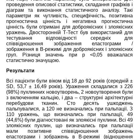
проведення описової статистики, складання графіків і
діаграм та виконання статистичного аналізу. Такі
параметри як чутливість, специфічність, позитивна
прогностична цінність і негативна прогностична
цінність були отримані для доброякісних і злоякісних
уражень. Двосторонній Т-Тест був використаний для
тестування відповідності середніх для
співвідношення зображення еластограми /
зображення в B-режимі для доброякісних і злоякісних
груп. Різниця значень при р <0,05 вважалася
статистично значущою.
Результати
Всі пацієнти були віком від 18 до 92 років (середній ±
SD, 53,7 ± 16,49 років). Ураження складалися з 226
(98%) пухлинних новоутворень, 2 новоутворення були
з включенням кальцію, і два – структурні архітектурні
перебудови тканин. Сто десять ушкоджень
пальпувалися, а 120 не визначались при пальпації. З
110 уражень, що визначались при пальпації, 49
(44,6%) були діагностовані як злоякісні пухлини. Всі 49
злоякісних пухлин, що визначались при пальпації
мали позитивне співвідношення зображень
еластограми і зображень в B-режимі (відношення