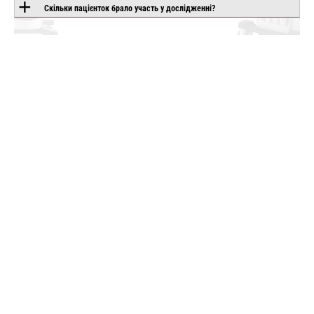
Скільки пацієнток брало участь у дослідженні?
ше
Детальніше
Детальніше