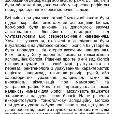
зображення деформації або еластограми. Всі пацієнти
були обстежені радіологом або ультрасонографістом
перед проведенням біопсії молочної залози.
Всі зміни при ультрасонографії молочної залози були
піддані кор- або тонкоголковій аспіраційній біопсії.
Кор-біопсії були виконані за допомогою вакуум
асистованого біопсійного пристрою під
ультразвуковим або стереотаксичним наведенням.
Хоча всі ураження, включені в дослідження були
візуалізовані на ультрасонографії, біопсія 82 утворень
була проведена під стереотаксичним наведенням.
Крім того, у 33 утвореннях виконана тонкоголкова
аспіраційна біопсія. Рішення про те, який вид біопсії
використовувати, в значній мірі грунтувалося на
перевазі рентгенолога з урахуванням характеристик
пацієнта, наприклад, таких як розмір грудей, або
характеристик ураження, наприклад, таких як
виразність візуалізації при мамографії та
ультрасонографії. Крім того, враховувалася також
наявність кімнати для біопсії і можливість пацієнтки
залишитися на день після біопсії. Наше рішення
використовувати тонкоголкову аспіраційну біопсію
при деяких уражень було пов’язано з тим, що у нас є
давні робочі відносини з групою патологоанатомів, які