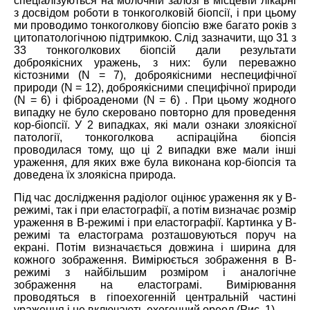
спеціалізуються на молочній залозі в місцевій лікарні
з досвідом роботи в тонкоголковій біопсії, і при цьому
ми проводимо тонкоголкову біопсію вже багато років з
цитопатологічною підтримкою. Слід зазначити, що 31 з
33 тонкоголкових біопсій дали результати
доброякісних уражень, з них: були переважно
кістозними (N = 7), доброякісними неспецифічної
природи (N = 12), доброякісними специфічної природи
(N = 6) і фіброаденоми (N = 6) . При цьому жодного
випадку не було скеровано повторно для проведення
кор-біопсії. У 2 випадках, які мали ознаки злоякісної
патології, тонкоголкова аспіраційна біопсія
проводилася тому, що ці 2 випадки вже мали інші
ураження, для яких вже була виконана кор-біопсія та
доведена їх злоякісна природа.
Під час дослідження радіолог оцінює ураження як у В-
режимі, так і при еластографії, а потім визначає розмір
ураження в B-режимі і при еластографії. Картинка у В-
режимі та еластограма розташовуються поруч на
екрані. Потім визначається довжина і ширина для
кожного зображення. Вимірюється зображення в B-
режимі з найбільшим розміром і аналогічне
зображення на еластограмі. Вимірювання
проводяться в гіпоехогенній центральній частині
ураження і не включають ехогенний ореол (Рис. 1).