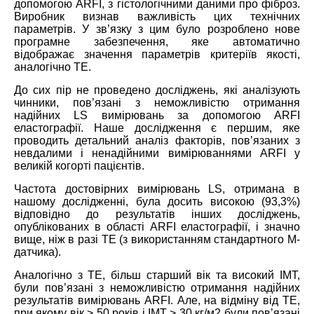
допомогою ARFI, з гістологічними даними про фіброз.
Виробник визнав важливість цих технічних
параметрів. У зв’язку з цим було розроблено нове
програмне забезпечення, яке автоматично
відображає значення параметрів критеріїв якості,
аналогічно TE.
До сих пір не проведено досліджень, які аналізують
чинники, пов’язані з неможливістю отримання
надійних LS вимірювань за допомогою ARFI
еластографії. Наше дослідження є першим, яке
проводить детальний аналіз факторів, пов’язаних з
невдалими і ненадійними вимірюваннями ARFI у
великій когорті пацієнтів.
Частота достовірних вимірювань LS, отримана в
нашому дослідженні, була досить високою (93,3%)
відповідно до результатів інших досліджень,
опублікованих в області ARFI еластографії, і значно
вище, ніж в разі ТЕ (з використанням стандартного М-
датчика).
Аналогічно з TE, більш старший вік та високий ІМТ,
були пов’язані з неможливістю отримання надійних
результатів вимірювань ARFI. Але, на відміну від TE,
при якому вік > 50 років і ІМТ > 30 кг/м2 були пов’язані