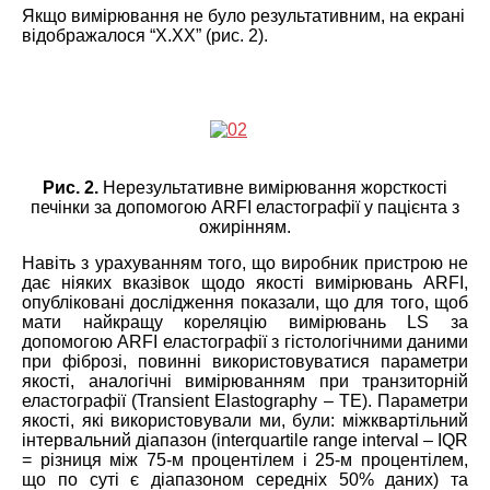
Якщо вимірювання не було результативним, на екрані
відображалося “X.XX” (рис. 2).
Рис. 2.
Нерезультативне вимірювання жорсткості
печінки за допомогою ARFI еластографії у пацієнта з
ожирінням.
Навіть з урахуванням того, що виробник пристрою не
дає ніяких вказівок щодо якості вимірювань ARFI,
опубліковані дослідження показали, що для того, щоб
мати найкращу кореляцію вимірювань LS за
допомогою ARFI еластографії з гістологічними даними
при фіброзі, повинні використовуватися параметри
якості, аналогічні вимірюванням при транзиторній
еластографії (Transient Elastography – TE). Параметри
якості, які використовували ми, були: міжквартільний
інтервальний діапазон (interquartile range interval – IQR
= різниця між 75-м процентілем і 25-м процентілем,
що по суті є діапазоном середніх 50% даних) та