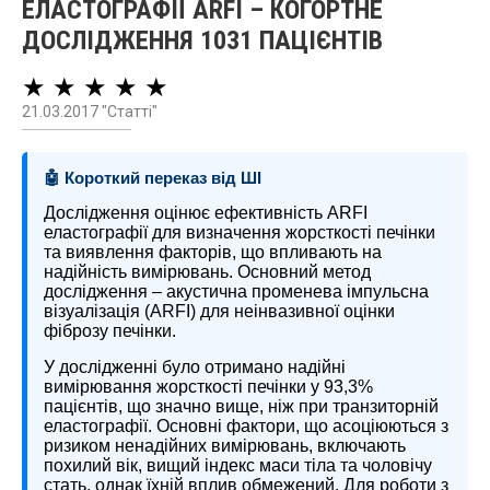
ЕЛАСТОГРАФІЇ ARFI – КОГОРТНЕ
ДОСЛІДЖЕННЯ 1031 ПАЦІЄНТІВ
★ ★ ★ ★ ★
21.03.2017 "Статті"
🤖 Короткий переказ від ШІ
Дослідження оцінює ефективність ARFI
еластографії для визначення жорсткості печінки
та виявлення факторів, що впливають на
надійність вимірювань. Основний метод
дослідження – акустична променева імпульсна
візуалізація (ARFI) для неінвазивної оцінки
фіброзу печінки.
У дослідженні було отримано надійні
вимірювання жорсткості печінки у 93,3%
пацієнтів, що значно вище, ніж при транзиторній
еластографії. Основні фактори, що асоціюються з
ризиком ненадійних вимірювань, включають
похилий вік, вищий індекс маси тіла та чоловічу
стать, однак їхній вплив обмежений. Для роботи з