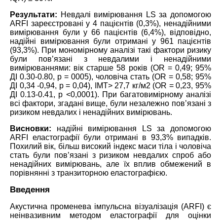
Результати:
Невдалі вимірювання LS за допомогою
ARFI зареєстровані у 4 пацієнтів (0,3%), ненадійними
вимірювання були у 66 пацієнтів (6,4%), відповідно,
надійні вимірювання були отримані у 961 пацієнтів
(93,3%). При мономірному аналізі такі фактори ризику
були пов’язані з невдалими і ненадійними
вимірюваннями: вік старше 58 років (OR = 0,49; 95%
ДІ 0.30-0.80, р = 0005), чоловіча стать (OR = 0,58; 95%
ДІ 0,34 -0,94, р = 0,04), ІМТ> 27,7 кг/м2 (OR = 0,23, 95%
ДІ 0.13-0.41, р <0,0001). При багатовимірному аналізі
всі фактори, згадані вище, були незалежно пов’язані з
ризиком невдалих і ненадійних вимірювань.
Висновки:
надійні вимірювання LS за допомогою
ARFI еластографії були отримані в 93,3% випадків.
Похилий вік, більш високий індекс маси тіла і чоловіча
стать були пов’язані з ризиком невдалих спроб або
ненадійних вимірювань, але їх вплив обмежений в
порівнянні з транзиторною еластографією.
Введення
Акустична променева імпульсна візуалізація (ARFI) є
неінвазивним методом еластографії для оцінки