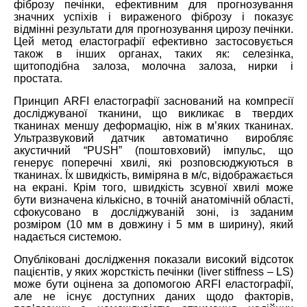
фіброзу печінки, ефективним для прогнозування
значних успіхів і вираженого фіброзу і показує
відмінні результати для прогнозування цирозу печінки.
Цей метод еластографії ефективно застосовується
також в інших органах, таких як: селезінка,
щитоподібна залоза, молочна залоза, нирки і
простата.
Принцип ARFI еластографії заснований на компресії
досліджуваної тканини, що викликає в твердих
тканинах меншу деформацію, ніж в м’яких тканинах.
Ультразвуковий датчик автоматично виробляє
акустичний “PUSH” (поштовховий) імпульс, що
генерує поперечні хвилі, які розповсюджуються в
тканинах. Їх швидкість, виміряна в м/с, відображається
на екрані. Крім того, швидкість зсувної хвилі може
бути визначена кількісно, в точній анатомічній області,
сфокусовано в досліджуваній зоні, із заданим
розміром (10 мм в довжину і 5 мм в ширину), який
надається системою.
Опубліковані дослідження показали високий відсоток
пацієнтів, у яких жорсткість печінки (liver stiffness – LS)
може бути оцінена за допомогою ARFI еластографії,
але не існує доступних даних щодо факторів,