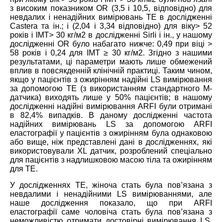
з високим показником OR (3,5 і 10,5, відповідно) для
невдалих і ненадійних вимірювань TE в дослідженні
Castera та ін.; і (2,04 і 3,34 відповідно) для віку> 52
років і ІМТ> 30 кг/м2 в дослідженні Sirli і ін., у нашому
дослідженні OR було набагато нижче: 0,49 при віці >
58 років і 0,24 для ІМТ ≥ 30 кг/м2. Згідно з нашими
результатами, ці параметри мають лише обмежений
вплив в повсякденній клінічній практиці. Таким чином,
якщо у пацієнтів з ожирінням надійні LS вимірювання
за допомогою TE (з використанням стандартного М-
датчика) виходять лише у 50% пацієнтів; в нашому
дослідженні надійні вимірювання ARFI були отримані
в 82,4% випадків. В даному дослідженні частота
надійних вимірювань LS за допомогою ARFI
еластографії у пацієнтів з ожирінням була однаковою
або вище, ніж представлені дані в дослідженнях, які
використовували XL датчик, розроблений спеціально
для пацієнтів з надлишковою масою тіла та ожирінням
для TE.
У дослідженнях TE, жіноча стать була пов’язана з
невдалими і ненадійними LS вимірюваннями, але
наше дослідження показало, що при ARFI
еластографії саме чоловіча стать була пов’язана з
неможливістю отримати достовірні вимірювання LS.