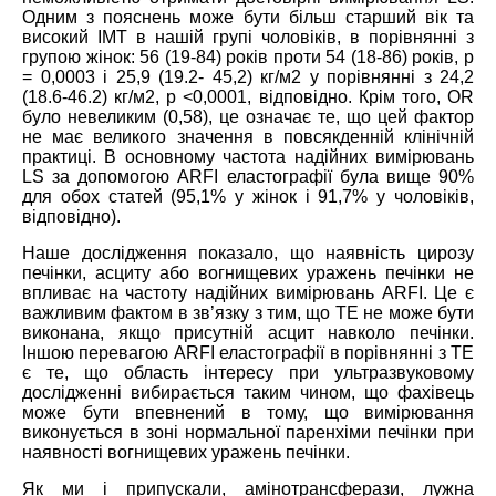
Одним з пояснень може бути більш старший вік та
високий ІМТ в нашій групі чоловіків, в порівнянні з
групою жінок: 56 (19-84) років проти 54 (18-86) років, р
= 0,0003 і 25,9 (19.2- 45,2) кг/м2 у порівнянні з 24,2
(18.6-46.2) кг/м2, р <0,0001, відповідно. Крім того, OR
було невеликим (0,58), це означає те, що цей фактор
не має великого значення в повсякденній клінічній
практиці. В основному частота надійних вимірювань
LS за допомогою ARFI еластографії була вище 90%
для обох статей (95,1% у жінок і 91,7% у чоловіків,
відповідно).
Наше дослідження показало, що наявність цирозу
печінки, асциту або вогнищевих уражень печінки не
впливає на частоту надійних вимірювань ARFI. Це є
важливим фактом в зв’язку з тим, що ТЕ не може бути
виконана, якщо присутній асцит навколо печінки.
Іншою перевагою ARFI еластографії в порівнянні з TE
є те, що область інтересу при ультразвуковому
дослідженні вибирається таким чином, що фахівець
може бути впевнений в тому, що вимірювання
виконується в зоні нормальної паренхіми печінки при
наявності вогнищевих уражень печінки.
Як ми і припускали, амінотрансферази, лужна