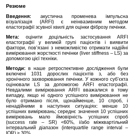
Резюме
Введення:
акустична променева імпульсна
візуалізація (ARFI) є неінвазивним методом
еластографії зсувної хвилі для оцінки фіброзу печінки.
Мета:
оцінити доцільність застосування ARFI
еластографії у великій групі пацієнтів і виявити
фактори, пов’язані з неможливістю отримати надійні
вимірювання жорсткості печінки (liver stiffness – LS) за
допомогою цієї техніки.
Методи:
в наше ретроспективне дослідження були
включені 1031 дорослих пацієнтів з, або без
хронічного захворювання печінки. У кожного суб’єкта
оцінювали LS за допомогою ARFI еластографії.
Невдалими вимірювання ARFI вважалися в тому
випадку, якщо ні одного успішного вимірювання не
було отримано після, щонайменше, 10 спроб, і
ненадійними в наступних ситуаціях: менше 10
успішних вимірювань; середнє значення 10 успішних
вимірювань мало ймовірність успішних спроб
(success rate – SR) <60%, і/або міжквартільний
інтервальний діапазон (interquartile range interval –
IQR) ≥ 30%.