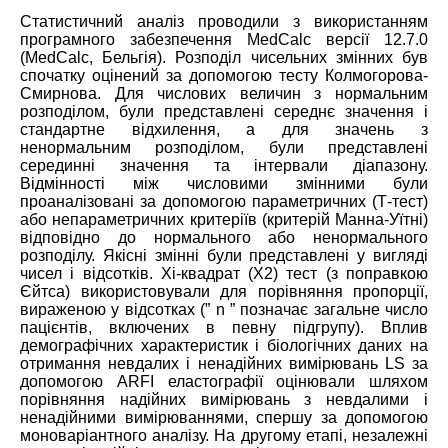
Статистичний аналіз проводили з використанням
програмного забезпечення MedCalc версії 12.7.0
(MedCalc, Бельгія). Розподіл чисельних змінних був
спочатку оцінений за допомогою тесту Колмогорова-
Смирнова. Для числових величин з нормальним
розподілом, були представлені середнє значення і
стандартне відхилення, а для значень з
ненормальним розподілом, були представлені
серединні значення та інтервали діапазону.
Відмінності між числовими змінними були
проаналізовані за допомогою параметричних (Т-тест)
або непараметричних критеріїв (критерій Манна-Уїтні)
відповідно до нормального або ненормального
розподілу. Якісні змінні були представлені у вигляді
чисел і відсотків. Хі-квадрат (Х2) тест (з поправкою
Єйтса) використовували для порівняння пропорції,
вираженою у відсотках (” n ” позначає загальне число
пацієнтів, включених в певну підгрупу). Вплив
демографічних характеристик і біологічних даних на
отримання невдалих і ненадійних вимірювань LS за
допомогою ARFI еластографії оцінювали шляхом
порівняння надійних вимірювань з невдалими і
ненадійними вимірюваннями, спершу за допомогою
моноваріантного аналізу. На другому етапі, незалежні