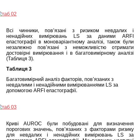
Всі чинники, пов’язані з ризиком невдалих і
ненадійних вимірювань LS за даними ARFI
еластографії в моноваріантному аналізі, також були
незалежно пов’язані з неможливістю отримати
достовірні вимірювання і в багатовимірному аналізі
(Таблиця 3).
Таблиця 3
Багатовимірний аналіз факторів, пов’язаних з
невдалими і ненадійними вимірюваннями LS за
допомогою ARFI еластографії.
Криві AUROC були побудовані для визначення
порогових значень, пов’язаних з факторами ризику
для невдалих і ненадійних вимірювань LS за