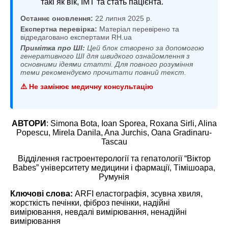
такі як вік, ІМТ та стать пацієнта.
Останнє оновлення:
22 липня 2025 р.
Експертна перевірка:
Матеріал перевірено та
відредаговано експертами RH.ua
Примітка про ШІ:
Цей блок створено за допомогою
генеративного ШІ для швидкого ознайомлення з
основними ідеями статті. Для повного розуміння
теми рекомендуємо прочитати повний текст.
⚠️ Не замінює медичну консультацію
АВТОРИ
:
Simona Bota, Ioan Sporea, Roxana Sirli, Alina
Popescu, Mirela Danila, Ana Jurchis, Oana Gradinaru-
Tascau
Відділення гастроентерології та гепатології “Віктор
Babes” університету медицини і фармації, Тімішоара,
Румунія
Ключові слова:
ARFI еластографія, зсувна хвиля,
жорсткість печінки, фіброз печінки, надійні
вимірювання, невдалі вимірювання, ненадійні
вимірювання