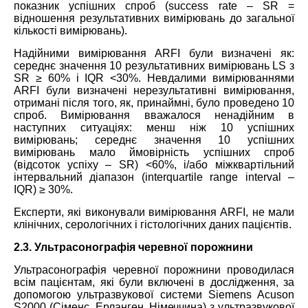
показник успішних спроб (success rate – SR =
відношення результативних вимірювань до загальної
кількості вимірювань).
Надійними вимірювання ARFI були визначені як:
середнє значення 10 результативних вимірювань LS з
SR ≥ 60% і IQR <30%. Невдалими вимірюваннями
ARFI були визначені нерезультативні вимірювання,
отримані після того, як, принаймні, було проведено 10
спроб. Вимірювання вважалося ненадійним в
наступних ситуаціях: менш ніж 10 успішних
вимірювань; середнє значення 10 успішних
вимірювань мало ймовірність успішних спроб
(відсоток успіху – SR) <60%, і/або міжквартільний
інтервальний діапазон (interquartile range interval –
IQR) ≥ 30%.
Експерти, які виконували вимірювання ARFI, не мали
клінічних, серологічних і гістологічних даних пацієнтів.
2.3. Ультрасонографія черевної порожнини
Ультрасонографія черевної порожнини проводилася
всім пацієнтам, які були включені в дослідження, за
допомогою ультразвукової системи Siemens Acuson
S2000 (Сіменс, Ерланген, Німеччина) з ультразвукової