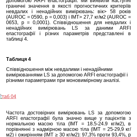
допомогою ARFI еластографії. Ми виявили наступні
граничні значення в якості прогностичних критеріїв
невдалих і ненадійних вимірювань: вік> 58 років
(AUROC = 0590, р = 0,003) і ІМТ> 27,7 кг/м2 (AUROC =
0653, р = 0,0001). Співвідношення для невдалих і
ненадійних вимірювань LS за даними ARFI
еластографії і різних параметрів представлені в
таблиці 4.
Таблиця 4
Співвідношення між невдалими і ненадійними
вимірюваннями LS за допомогою ARFI еластографії і
різними параметрами при моновимірному аналізі.
Частота достовірних вимірювань LS за допомогою
ARFI еластографії була значно вище у пацієнтів з
нормальною масою тіла (ІМТ = 18.5-24.9 кг/м2), в
порівнянні з надмірною масою тіла (ІМТ = 25-29,9 кг/
м2) і ожирінням (ІМТ ≥ 30 кг/м2): 97,3% проти 93,4%, р