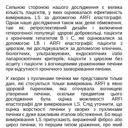
Сильною стороною нашого дослідження є велика
кількість пацієнтів, у яких оцінювалася ефективність
вимірювань LS за допомогою ARFI еластографії.
Однак наше дослідження також має деякі обмеження,
такі як: ретроспективний дизайн і включення
гетерогенної популяції: здорові добровольці, пацієнти
з хронічним гепатитом В і С, які оцінювалися за
допомогою LB і ARFI еластографії; пацієнти з
цирозом, які досліджувалися за допомогою клінічних,
біологічних, ультразвукових, ендоскопічних і/або
лапароскопічних критеріїв; пацієнти з цирозом без
асциту і пацієнти з вогнищевими ураженнями печінки
при відсутності хронічного захворювання печінки.
У хворих з пухлинами печінки ми представили тільки
дані, які стосуються тільки вимірювань ARFI в явно
здоровій паренхіми, яка оточувала вогнищеві
утворення печінки, оскільки предметом цього
дослідження була оцінка можливості ARFI
еластографії для вимірювання LS. Слід уточнити, що
оцінка жорсткості печінки у хворих з пухлинами
печінки є дуже важливим етапом обстеження. Бо якщо
вимірювання LS припускають виражений фіброз або
цироз печінки, то першим типом ураження, про який