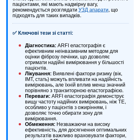
пацієнтами, які мають надмірну вагу,
рекомендується розглядати
УЗД апарати
, що
підходять для таких випадків.
✅ Ключові тези зі статті:
Діагностика:
ARFI еластографія є
ефективним неінвазивним методом для
оцінки фіброзу печінки, що дозволяє
отримати надійні вимірювання у більшості
пацієнтів.
Лікування:
Виявлені фактори ризику (вік,
ІМТ, стать) можуть впливати на надійність
вимірювань, але їхній вплив менш значний
порівняно з транзиторною еластографією.
Переваги:
ARFI еластографія демонструє
вищу частоту надійних вимірювань, ніж TE,
особливо у пацієнтів з ожирінням, і
дозволяє точно обирати зону для
вимірювання.
Обмеження:
Незважаючи на високу
ефективність, для досягнення оптимальних
результатів важливо враховувати фактори,