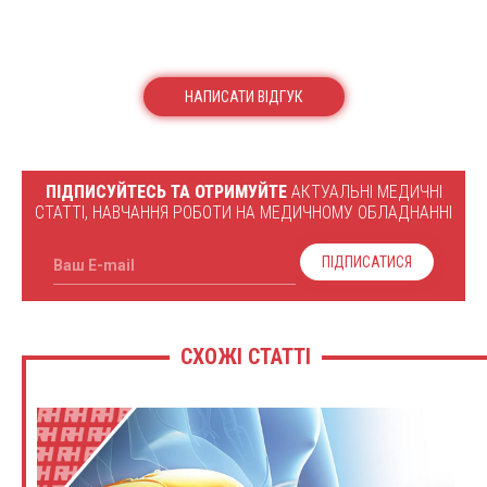
НАПИСАТИ ВІДГУК
ПІДПИСУЙТЕСЬ ТА ОТРИМУЙТЕ
АКТУАЛЬНІ МЕДИЧНІ
СТАТТІ, НАВЧАННЯ РОБОТИ НА МЕДИЧНОМУ ОБЛАДНАННІ
ПІДПИСАТИСЯ
Ваш E-mail
СХОЖІ СТАТТІ