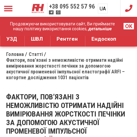
+38
095 552 57 96
UA
RU
Дистрибуція медичного обладнання
Продовжуючи використовувати сайт, Ви приймаєте
OK
нашу політику використання cookies,
детальніше
УЗД
ШВЛ
Рентген
Ендоскоп
Головна
Статті
Фактори, пов’язані з неможливістю отримати надійні
вимірювання жорсткості печінки за допомогою
акустичної променевої імпульсної еластографії ARFI –
когортне дослідження 1031 пацієнтів
ФАКТОРИ, ПОВ’ЯЗАНІ З
НЕМОЖЛИВІСТЮ ОТРИМАТИ НАДІЙНІ
ВИМІРЮВАННЯ ЖОРСТКОСТІ ПЕЧІНКИ
ЗА ДОПОМОГОЮ АКУСТИЧНОЇ
ПРОМЕНЕВОЇ ІМПУЛЬСНОЇ