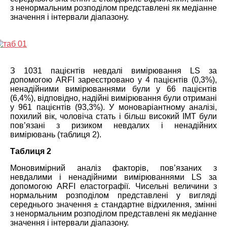
з ненормальним розподілом представлені як медіанне
значення і інтервали діапазону.
З 1031 пацієнтів невдалі вимірювання LS за
допомогою ARFI зареєстровано у 4 пацієнтів (0,3%),
ненадійними вимірюваннями були у 66 пацієнтів
(6,4%), відповідно, надійні вимірювання були отримані
у 961 пацієнтів (93,3%). У моноваріантному аналізі,
похилий вік, чоловіча стать і більш високий ІМТ були
пов’язані з ризиком невдалих і ненадійних
вимірювань (таблиця 2).
Таблиця 2
Моновимірний аналіз факторів, пов’язаних з
невдалими і ненадійними вимірюваннями LS за
допомогою ARFI еластографії. Чисельні величини з
нормальним розподілом представлені у вигляді
середнього значення ± стандартне відхилення, змінні
з ненормальним розподілом представлені як медіанне
значення і інтервали діапазону.