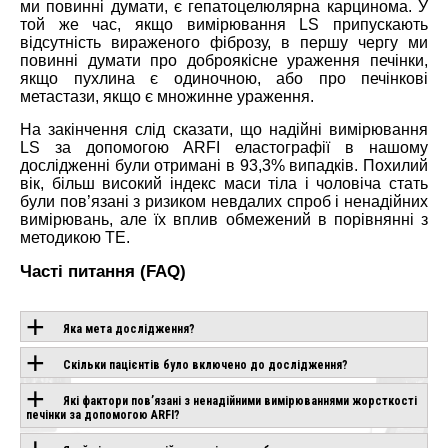
ми повинні думати, є гепатоцелюлярна карцинома. У
той же час, якщо вимірювання LS припускають
відсутність вираженого фіброзу, в першу чергу ми
повинні думати про доброякісне ураження печінки,
якщо пухлина є одиночною, або про печінкові
метастази, якщо є множинне ураження.
На закінчення слід сказати, що надійні вимірювання
LS за допомогою ARFI еластографії в нашому
дослідженні були отримані в 93,3% випадків. Похилий
вік, більш високий індекс маси тіла і чоловіча стать
були пов’язані з ризиком невдалих спроб і ненадійних
вимірювань, але їх вплив обмежений в порівнянні з
методикою TE.
Часті питання (FAQ)
Яка мета дослідження?
Скільки пацієнтів було включено до дослідження?
ОБЛАДНАННЯ З
Які фактори пов’язані з ненадійними вимірюваннями жорсткості
ЦІЄЮ
печінки за допомогою ARFI?