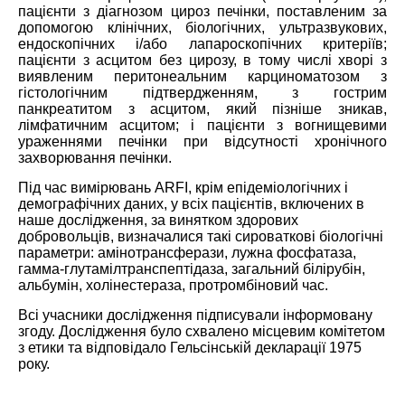
пацієнти з діагнозом цироз печінки, поставленим за
допомогою клінічних, біологічних, ультразвукових,
ендоскопічних і/або лапароскопічних критеріїв;
пацієнти з асцитом без цирозу, в тому числі хворі з
виявленим перитонеальним карциноматозом з
гістологічним підтвердженням, з гострим
панкреатитом з асцитом, який пізніше зникав,
лімфатичним асцитом; і пацієнти з вогнищевими
ураженнями печінки при відсутності хронічного
захворювання печінки.
Під час вимірювань ARFI, крім епідеміологічних і
демографічних даних, у всіх пацієнтів, включених в
наше дослідження, за винятком здорових
добровольців, визначалися такі сироваткові біологічні
параметри: амінотрансферази, лужна фосфатаза,
гамма-глутамілтранспептідаза, загальний білірубін,
альбумін, холінестераза, протромбіновий час.
Всі учасники дослідження підписували інформовану
згоду. Дослідження було схвалено місцевим комітетом
з етики та відповідало Гельсінській декларації 1975
року.