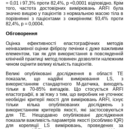
= 0,01 і 97,3% проти 82,4%, р <0,0001 відповідно. Крім
того, частота достовірних вимірювань ARFI була
значно вищою у пацієнтів з нормальною масою тіла в
порівнянні з пацієнтами з ожирінням: 93,4% проти
82,4%, р = 0,0004.
Обговорення
Оцінка ефективності еластографічних методів
неінвазивної оцінки фіброзу печінки є дуже важливим
елементом, так як для використання в повсякденній
клінічній практиці метод повинен дозволяти належним
чином оцінити велику кількість пацієнтів.
Великі опубліковані дослідження в області TE
показали, що надійні вимірювання LS, з
використанням стандартного М-датчика, виходять
тільки в 70-85% випадків. Що стосується ARFI
еластографії, в зв’язку з тим, що виробник не уточнює
необхідні критерії якості для вимірювань ARFI, існує
тільки кілька опублікованих досліджень з
використанням критеріїв якості, які застосовуються
для TE. Нещодавно опубліковані дослідження
показали важливість параметрів якості (особливо IQR)
для кореляції LS вимірювань, проведених за