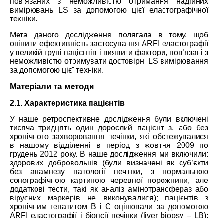
пов’язаних з неможливістю отримання надійних
вимірювань LS за допомогою цієї еластографічної
техніки.
Мета даного дослідження полягала в тому, щоб
оцінити ефективність застосування ARFI еластографії
у великій групі пацієнтів і виявити фактори, пов’язані з
неможливістю отримувати достовірні LS вимірювання
за допомогою цієї техніки.
Матеріали та методи
2.1. Характеристика пацієнтів
У наше ретроспективне дослідження були включені
тисяча тридцять один дорослий пацієнт з, або без
хронічного захворювання печінки, які обстежувалися
в нашому відділенні в період з жовтня 2009 по
грудень 2012 року. В наше дослідження ми включили:
здорових добровольців (були визначені як суб’єкти
без анамнезу патології печінки, з нормальною
сонографічною картиною черевної порожнини, але
додаткові тести, такі як аналіз амінотрансфераз або
вірусних маркерів не виконувалися); пацієнтів з
хронічним гепатитом В і С оцінювали за допомогою
ARFI еластографії і біопсії печінки (liver biopsy – LB);