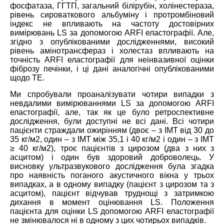
фосфатаза, ГГТП, загальний білірубін, холінестераза,
рівень сироваткового альбуміну і протромбіновий
індекс не впливають на частоту достовірних
вимірювань LS за допомогою ARFI еластографії. Але,
згідно з опублікованими дослідженнями, високий
рівень амінотрансфераз і холестаз впливають на
точність ARFI еластографії для неінвазивної оцінки
фіброзу печінки, і ці дані аналогічні опублікованими
щодо TE.
Ми спробували проаналізувати чотири випадки з
невдалими вимірюваннями LS за допомогою ARFI
еластографії, але, так як це було ретроспективне
дослідження, були доступні не всі дані. Всі чотири
пацієнти страждали ожирінням (двоє – з ІМТ від 30 до
35 кг/м2, один – з ІМТ між 35,1 і 40 кг/м2 і один – з ІМТ
≥ 40 кг/м2), троє пацієнтів з цирозом (два з них з
асцитом) і один був здоровий доброволець. У
висновку ультразвукового дослідження була згадка
про наявність поганого акустичного вікна у трьох
випадках, а в одному випадку (пацієнт з цирозом та з
асцитом), пацієнт відчував труднощі з затримкою
дихання в момент оцінювання LS. Положення
пацієнта для оцінки LS допомогою ARFI еластографії
не змінювалося ні в одному з цих чотирьох випадків.