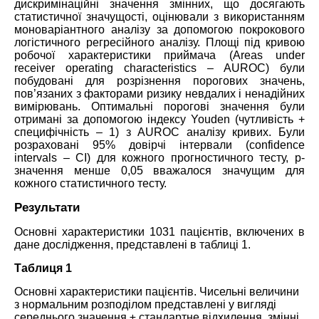
дискримінаційні значення змінних, що досягають
статистичної значущості, оцінювали з використанням
моноваріантного аналізу за допомогою покрокового
логістичного регресійного аналізу. Площі під кривою
робочої характеристики приймача (Areas under
receiver operating characteristics – AUROC) були
побудовані для розрізнення порогових значень,
пов’язаних з факторами ризику невдалих і ненадійних
вимірювань. Оптимальні порогові значення були
отримані за допомогою індексу Youden (чутливість +
специфічність – 1) з AUROC аналізу кривих. Були
розраховані 95% довірчі інтервали (confidence
intervals – CI) для кожного прогностичного тесту, р-
значення менше 0,05 вважалося значущим для
кожного статистичного тесту.
Результати
Основні характеристики 1031 пацієнтів, включених в
дане дослідження, представлені в таблиці 1.
Таблиця 1
Основні характеристики пацієнтів. Чисельні величини
з нормальним розподілом представлені у вигляді
середнього значення ± стандартне відхилення, змінні