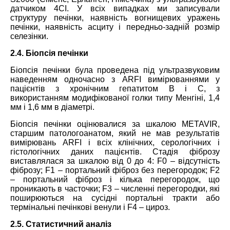
датчиком 4CI. У всіх випадках ми записували
структуру печінки, наявність вогнищевих уражень
печінки, наявність асциту і передньо-задній розмір
селезінки.
2.4. Біопсія печінки
Біопсія печінки була проведена під ультразвуковим
наведенням одночасно з ARFI вимірюваннями у
пацієнтів з хронічним гепатитом В і С, з
використанням модифікованої голки типу Менгіні, 1,4
мм і 1,6 мм в діаметрі.
Біопсія печінки оцінювалися за шкалою METAVIR,
старшим патологоанатом, який не мав результатів
вимірювань ARFI і всіх клінічних, серологічних і
гістологічних даних пацієнтів. Стадія фіброзу
виставлялася за шкалою від 0 до 4: F0 – відсутність
фіброзу; F1 – портальний фіброз без перегородок; F2
– портальний фіброз і кілька перегородок, що
проникають в часточки; F3 – численні перегородки, які
поширюються на сусідні портальні тракти або
термінальні печінкові венули і F4 – цироз.
2.5. Статистичний аналіз