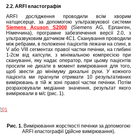
2.2. ARFI еластографія
ARFI дослідження проводили всім хворим
натщесерце, за допомогою ультразвукової системи
Siemens Acuson S2000
(Siemens AG, Ерланген,
Німеччина), програмне забезпечення версії 2.0, з
ультразвуковим датчиком 4C1. Сканування проводили
між ребрами, в положенні пацієнтів лежачи на спині, в
V або VIII сегментах правої частки печінки, на глибині
1-2см від капсули, з мінімальною компресією при
скануванні, яку надає оператор, при цьому пацієнтів
просили не дихати в момент вимірювання для того,
щоб звести до мінімуму дихальні рухи. У кожного
пацієнта ми прагнули отримати 10 результативних
вимірювань в тій ж зоні правої частки печінки. Потім
розраховували медіанне значення, результат якого
вимірювали в м/с (рис. 1).
Рис. 1.
Вимірювання жорсткості печінки за допомогою
ARFI еластографії (дійсне вимірювання).