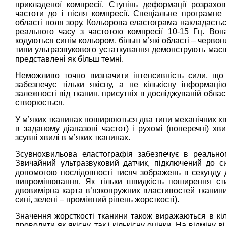
прикладеної компресії. Ступінь деформації розрахо
частоти до і після компресії. Спеціальне програмне
області поля зору. Кольорова еластограма накладаєть
реального часу з частотою компресії 10-15 Гц. Вона
кодуються синім кольором, більш м’які області – червон
типи ультразвукового устаткування демонструють масшт
представлені як більш темні.
Неможливо точно визначити інтенсивність сили, що 
забезпечує тільки якісну, а не кількісну інформаці
залежності від тканин, присутніх в досліджуваній облас
створюється.
У м’яких тканинах поширюються два типи механічних хви
в заданому діапазоні частот) і рухомі (поперечні) хв
зсувні хвилі в м’яких тканинах.
Зсувнохвильова еластографія забезпечує в реально
Звичайний ультразвуковий датчик, підключений до си
допомогою послідовності тисяч зображень в секунду 
випромінювання. Як тільки швидкість поширення ст
двовимірна карта в’язкопружних властивостей тканини 
сині, зелені – проміжний рівень жорсткості).
Значення жорсткості тканини також виражаються в кіл
проводити як якісну, так і кількісну оцінки. На відміну