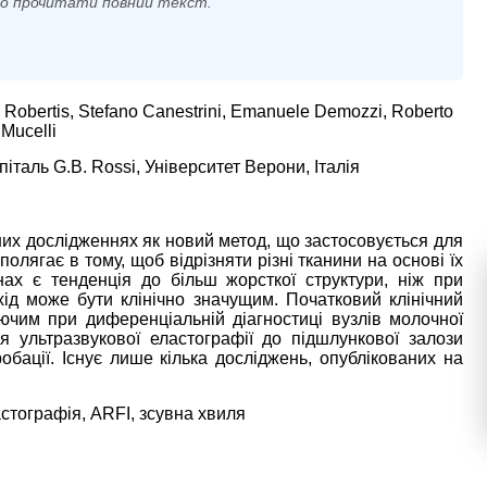
мо прочитати повний текст.
e Robertis, Stefano Canestrini, Emanuele Demozzi, Roberto
 Mucelli
піталь G.B. Rossi, Університет Верони, Італія
них дослідженнях як новий метод, що застосовується для
 полягає в тому, щоб відрізняти різні тканини на основі їх
нах є тенденція до більш жорсткої структури, ніж при
хід може бути клінічно значущим. Початковий клінічний
яючим при диференціальній діагностиці вузлів молочної
я ультразвукової еластографії до підшлункової залози
обації. Існує лише кілька досліджень, опублікованих на
стографія, ARFI, зсувна хвиля