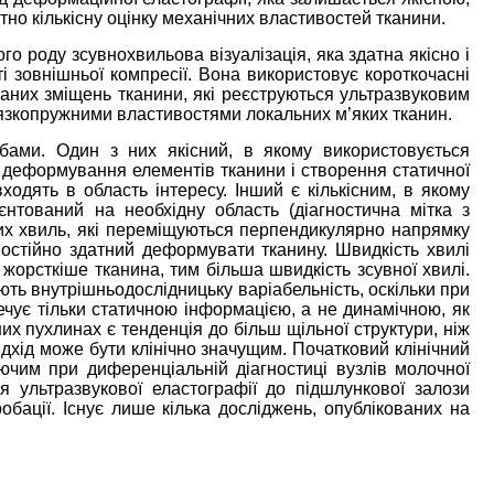
но кількісну оцінку механічних властивостей тканини.
го роду зсувнохвильова візуалізація, яка здатна якісно і
ті зовнішньої компресії. Вона використовує короткочасні
аних зміщень тканини, які реєструються ультразвуковим
’язкопружними властивостями локальних м’яких тканин.
ами. Один з них якісний, в якому використовується
я деформування елементів тканини і створення статичної
входять в область інтересу. Інший є кількісним, в якому
єнтований на необхідну область (діагностична мітка з
их хвиль, які переміщуються перпендикулярно напрямку
остійно здатний деформувати тканину. Швидкість хвилі
 жорсткіше тканина, тим більша швидкість зсувної хвилі.
ують внутрішньодослідницьку варіабельність, оскільки при
ечує тільки статичною інформацією, а не динамічною, як
них пухлинах є тенденція до більш щільної структури, ніж
ідхід може бути клінічно значущим. Початковий клінічний
яючим при диференціальній діагностиці вузлів молочної
я ультразвукової еластографії до підшлункової залози
обації. Існує лише кілька досліджень, опублікованих на