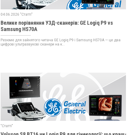
04.06.2026 "Статті"
Велике порівняння УЗД-сканерів: GE Logiq P9 vs
Samsung HS70A
Резюме для зайнятого читача GE Logiq P9 і Samsung HS70A — це два
цифрові ультразвукові сканери на к...
"Статті"
Voluson S8 BT16 чи Logiq P9 для гінекології: що краще