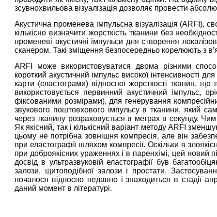
зсувнохвильова візуалізація дозволяє провести абсолют
Акустична променева імпульсна візуалізація (ARFI), сво
кількісно визначити жорсткість тканини без необхіднос
променеві акустичні імпульси для створення локалізов
сканером. Такі зміщення безпосередньо корелюють з в
ARFI може використовуватися двома різними способ
короткий акустичний імпульс високої інтенсивності дл
карти (еластограми) відносної жорсткості тканин, що 
використовується первинний акустичний імпульс, орі
фіксованими розмірами), для генерування компресійн
звукового поштовхового імпульсу в тканини, який сам
через тканину розраховується в метрах в секунду. Чим
Як якісний, так і кількісний варіант методу ARFI зменш
цьому не потрібна зовнішня компресія, але він забезп
при еластографії шляхом компресії. Оскільки в злоякіс
при доброякісних ураженнях і в паренхімі, цей новий п
досвід в ультразвуковій еластографії був багатообіц
залози, щитоподібної залози і простати. Застосуванн
почалося відносно недавно і знаходиться в стадії апр
даний момент в літературі.