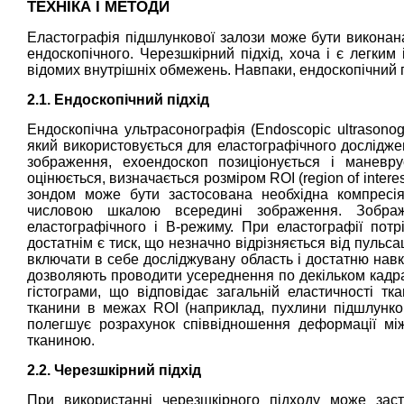
ТЕХНІКА І МЕТОДИ
Еластографія підшлункової залози може бути виконана 
ендоскопічного. Черезшкірний підхід, хоча і є легким
відомих внутрішніх обмежень. Навпаки, ендоскопічний 
2.1. Ендоскопічний підхід
Ендоскопічна ультрасонографія (Endoscopic ultrasono
який використовується для еластографічного дослідже
зображення, ехоендоскоп позиціонується і маневру
оцінюється, визначається розміром ROI (region of intere
зондом може бути застосована необхідна компресія.
числовою шкалою всередині зображення. Зображ
еластографічного і B-режиму. При еластографії потр
достатнім є тиск, що незначно відрізняється від пульса
включати в себе досліджувану область і достатню навк
дозволяють проводити усереднення по декільком кадра
гістограми, що відповідає загальній еластичності тк
тканини в межах ROI (наприклад, пухлини підшлунков
полегшує розрахунок співвідношення деформації мі
тканиною.
2.2. Черезшкірний підхід
При використанні черезшкірного підходу може заст