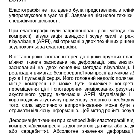
Еластографія не так давно була представлена в кліні
ультразвукової візуалізації. Завдання цієї нової техніки
специфічної щільності.
При еластографії були запропоновані різні методи к
компресії), візуалізація швидкості зсуву хвилі в р
візуалізація (ARFI), які отримані з двох технічних ріш
зсувнохвильова еластографія.
В останні роки зростає інтерес до оцінки пружних вла
м’яких тканин заснована на деформації, яка викли
заснований на двох основних методах візуалізації. 
реалізація вимагає безперервної компресії датчиком а
рухів і пульсації серця. Його головний недолік поляга
місце компресії не може бути обмежене конкрет
переміщення цілі і спотворення вимірюваних результат
акустичного удару, включаючи ARFI візуалізацію і 
короткодіючу акустичну променеву енергію в необхідну 
того, сила акустичного випромінювання може бути ви
отримати кількісну інформацію. Цей метод робить резу
Деформація тканини при компресійній еластографії від
компресія/декомпресія за допомогою датчика або за до
або серцебиття). Абсолютне значення деформації 