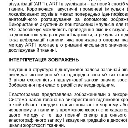
візуалізації (ARFI). ARFI візуалізація – це новий спосіб
тканин. Короткочасні акустичні променеві імпульси 
локалізованих зсувів в межах попередньо ідентифікова
анатомічного розташування за допомогою зображе
Використання акустичних поштовхових імпульсів для ге
ROI забезпечує можливість проведення якісних візуаль
за допомогою ультразвукової картинки, а результат ві
із-за деформації тканини, яка пов’язана з опором тк
методу ARFI полягає в отриманні чисельного значення
досліджуваній тканині.
ІНТЕРПРЕТАЦІЯ ЗОБРАЖЕНЬ
Внутрішня структура підшлункової залози зазвичай рів
виглядає як помірно м’яка, однорідна зона м’яких ткан
З віком ехогенність підшлункової залози значно зрост
Зображення при еластографії стає неоднорідним.
Еластограмма представлена зображеннями з використ
Система налаштована на використання відтінкової хром
в якій області твердих тканин показані в чорному або
червоному, а тканини з проміжною жорсткістю характ
цього методу є те, що повний спектр від синього
еластографічного запису і вказує на градацію відносної
шкали жорсткості тканини.