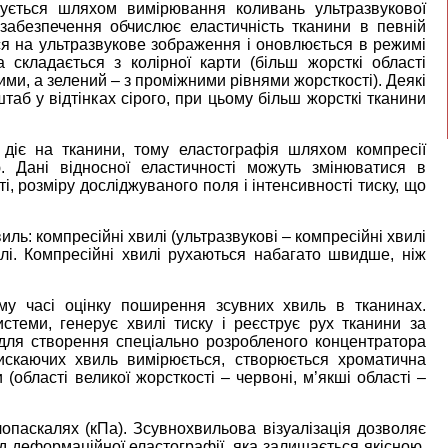
вується шляхом вимірювання коливань ультразвукової
 забезпечення обчислює еластичність тканини в певній
ся на ультразвукове зображення і оновлюється в режимі
 складається з колірної карти (більш жорсткі області
ими, а зелений – з проміжними рівнями жорсткості). Деякі
аб у відтінках сірого, при цьому більш жорсткі тканини
діє на тканини, тому еластографія шляхом компресії
ю. Дані відносної еластичності можуть змінюватися в
ті, розміру досліджуваного поля і інтенсивності тиску, що
ль: компресійні хвилі (ультразвукові – компресійні хвилі
илі. Компресійні хвилі рухаються набагато швидше, ніж
му часі оцінку поширення зсувних хвиль в тканинах.
стеми, генерує хвилі тиску і реєструє рух тканини за
для створення спеціально розробленого концентратора
искаючих хвиль вимірюється, створюється хроматична
(області великої жорсткості – червоні, м’якші області –
опаскалях (кПа). Зсувнохвильова візуалізація дозволяє
 від деформаційної еластографії, яка залишається якісною,