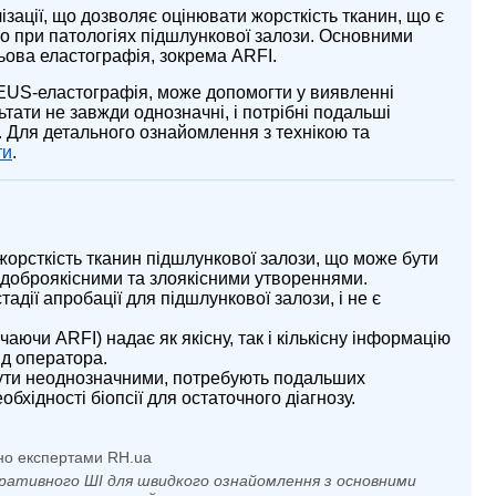
ізації, що дозволяє оцінювати жорсткість тканин, що є
о при патологіях підшлункової залози. Основними
ьова еластографія, зокрема ARFI.
EUS-еластографія, може допомогти у виявленні
ьтати не завжди однозначні, і потрібні подальші
. Для детального ознайомлення з технікою та
ти
.
орсткість тканин підшлункової залози, що може бути
 доброякісними та злоякісними утвореннями.
адії апробації для підшлункової залози, і не є
ючи ARFI) надає як якісну, так і кількісну інформацію
ід оператора.
бути неоднозначними, потребують подальших
бхідності біопсії для остаточного діагнозу.
но експертами RH.ua
ративного ШІ для швидкого ознайомлення з основними