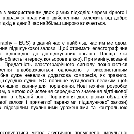
з використанням двох різних підходів: черезшкірного і
 і відразу ж практично здійсненним, залежить від добре
підхід в даний час найбільш широко вивчається.
graphy – EUS) в даний час є найбільш частим методом,
ння підшлункової залози. Щоб отримати еластографічне
є відповідно до досліджуваних органів. Площа, яка
st- область інтересу, кольорове вікно). При маніпулюванні
 Придатність еластографічного сигналу позначається
ення відображаються одночасно з використанням
ібна дуже невелика додаткова компресія, як правило,
ції сусідніх судин. ROI повинне бути досить великим, щоб
олишню тканину для порівняння. Нові технічні розробки
м, з метою обчислення середнього значення відтінкової
анин в обраній зоні. Порівняння двох різних областей
ої залози і прилеглої паренхіми підшлункової залози)
ж підозрілим пухлинними ураженнями та контрольною
осовуватися метод акустичної променевої імпульсної