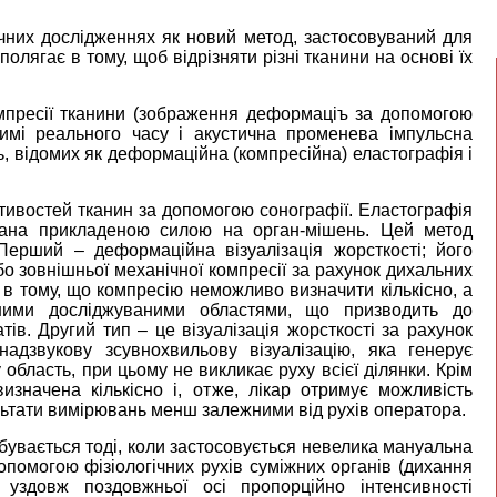
чних дослідженнях як новий метод, застосовуваний для
 полягає в тому, щоб відрізняти різні тканини на основі їх
омпресії тканини (зображення деформаціъ за допомогою
ежимі реального часу і акустична променева імпульсна
ень, відомих як деформаційна (компресійна) еластографія і
стивостей тканин за допомогою сонографії. Еластографія
кана прикладеною силою на орган-мішень. Цей метод
Перший – деформаційна візуалізація жорсткості; його
бо зовнішньої механічної компресії за рахунок дихальних
є в тому, що компресію неможливо визначити кількісно, а
ними досліджуваними областями, що призводить до
ів. Другий тип – це візуалізація жорсткості за рахунок
надзвукову зсувнохвильову візуалізацію, яка генерує
область, при цьому не викликає руху всієї ділянки. Крім
значена кількісно і, отже, лікар отримує можливість
льтати вимірювань менш залежними від рухів оператора.
бувається тоді, коли застосовується невелика мануальна
помогою фізіологічних рухів суміжних органів (дихання
уздовж поздовжньої осі пропорційно інтенсивності