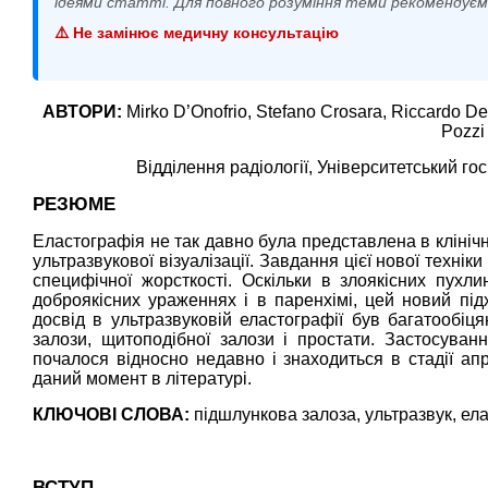
ідеями статті. Для повного розуміння теми рекомендує
⚠️ Не замінює медичну консультацію
АВТОРИ:
Mirko D’Onofrio
, Stefano Crosara, Riccardo D
Pozzi
Відділення радіології, Університетський гос
РЕЗЮМЕ
Еластографія не так давно була представлена в клініч
ультразвукової візуалізації. Завдання цієї нової техніки
специфічної жорсткості. Оскільки в злоякісних пухли
доброякісних ураженнях і в паренхімі, цей новий під
досвід в ультразвуковій еластографії був багатообіц
залози, щитоподібної залози і простати. Застосуванн
почалося відносно недавно і знаходиться в стадії апр
даний момент в літературі.
КЛЮЧОВІ СЛОВА:
підшлункова залоза, ультразвук, ела
ВСТУП