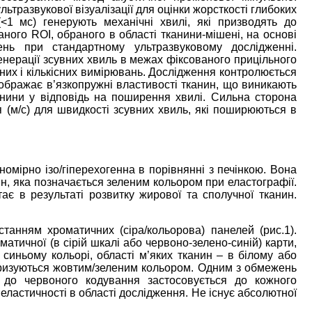
 ультразвукової візуалізації для оцінки жорсткості глибоких
(<1 мс) генерують механічні хвилі, які призводять до
ного ROI, обраного в області тканини-мішені, на основі
нь при стандартному ультразвуковому дослідженні.
нерації зсувних хвиль в межах фіксованого прицільного
них і кількісних вимірювань. Дослідження контролюється
дображає в’язкопружні властивості тканин, що виникають
анини у відповідь на поширення хвилі. Сильна сторона
 (м/с) для швидкості зсувних хвиль, які поширюються в
номірно ізо/гіперехогенна в порівнянні з печінкою. Вона
ин, яка позначається зеленим кольором при еластографії.
ає в результаті розвитку жирової та сполучної тканин.
анням хроматичних (сіра/кольорова) панелей (рис.1).
атичної (в сірій шкалі або червоно-зелено-синій) карти,
 синьому кольорі, області м’яких тканин – в білому або
еризуються жовтим/зеленим кольором. Одним з обмежень
 до червоного кодування застосовується до кожного
 еластичності в області дослідження. Не існує абсолютної