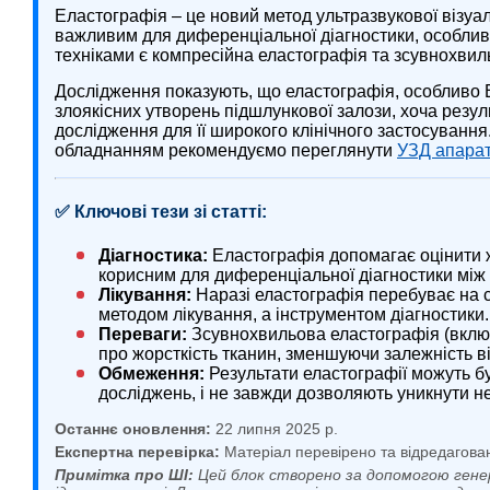
Еластографія – це новий метод ультразвукової візуал
важливим для диференціальної діагностики, особлив
техніками є компресійна еластографія та зсувнохвил
Дослідження показують, що еластографія, особливо 
злоякісних утворень підшлункової залози, хоча резул
дослідження для її широкого клінічного застосування
обладнанням рекомендуємо переглянути
УЗД апара
✅ Ключові тези зі статті:
Діагностика:
Еластографія допомагає оцінити ж
корисним для диференціальної діагностики між
Лікування:
Наразі еластографія перебуває на ст
методом лікування, а інструментом діагностики.
Переваги:
Зсувнохвильова еластографія (включа
про жорсткість тканин, зменшуючи залежність в
Обмеження:
Результати еластографії можуть 
досліджень, і не завжди дозволяють уникнути нео
Останнє оновлення:
22 липня 2025 р.
Експертна перевірка:
Матеріал перевірено та відредагова
Примітка про ШІ:
Цей блок створено за допомогою гене