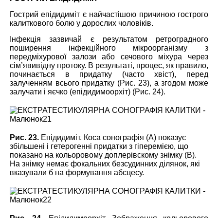
Гострий епідидиміт є найчастішою причиною гострого
калиткового болю у дорослих чоловіків.
Інфекція зазвичай є результатом ретроградного
поширення інфекційного мікроорганізму з
передміхурової залози або сечового міхура через
сім’явивідну протоку. В результаті, процес, як правило,
починається в придатку (часто хвіст), перед
залученням всього придатку (Рис. 23), а згодом може
залучати і яєчко (епідидимоорхіт) (Рис. 24).
Рис. 23.
Епідидиміт. Коса сонографія (А) показує
збільшені і гетерогенні придатки з гіперемією, що
показано на кольоровому доплерівскому знімку (B).
На знімку немає фокальних безсудинних ділянок, які
вказували б на формування абсцесу.