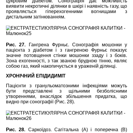
цукровим діабетом. Сонографія дає можливість
виявити некротичні ділянки в шкірі і наявність газу, що
проявляється гіперехогенними вогнищами з
дистальним затінюванням.
Рис. 27.
Гангрена Фурньє. Сонографія мошонки у
пацієнта з діабетом і з гангреною Фурньє показує
значне потовщення стінки мошонки ззаду і з боків.
Зона ехогенності, з так званою брудною тінню, являє
собою газ, який накопичується в ураженій ділянці.
ХРОНІЧНИЙ ЕПІДИДИМІТ
Пацієнти з гранульоматозними інфекціями можуть
бути представлені з щільними безболісними
утвореннями, внаслідок збільшення придатка, що
видно при сонографії (Рис. 28).
Рис. 28.
Саркоїдоз. Сагітальна (А) і поперечна (B)