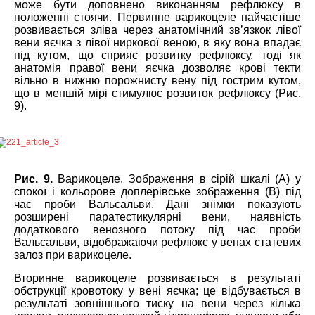
може бути доповнено виконанням рефлюксу в
положенні стоячи. Первинне варикоцеле найчастіше
розвивається зліва через анатомічний зв’язкок лівої
вени яєчка з лівої ниркової веною, в яку вона впадає
під кутом, що сприяє розвитку рефлюксу, тоді як
анатомія правої вени яєчка дозволяє крові текти
вільно в нижню порожнисту вену під гострим кутом,
що в меншій мірі стимулює розвиток рефлюксу (Рис.
9).
Рис. 9.
Варикоцеле. Зображення в сірій шкалі (А) у
спокої і кольорове доплерівське зображення (B) під
час проби Вальсальви. Дані знімки показують
розширені паратестикулярні вени, наявність
додаткового венозного потоку під час проби
Вальсальви, відображаючи рефлюкс у венах статевих
залоз при варикоцеле.
Вторинне варикоцеле розвивається в результаті
обструкції кровотоку у вені яєчка; це відбувається в
результаті зовнішнього тиску на вени через кілька