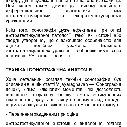
вибору для візуалізації пацієнтів з патологією калитки.
Цей метод також демонструє високу надійність
диференціальної діагностики між
інтратестикулярними та екстратестикулярними
ураженнями.
Крім того, сонографія дуже ефективна при описі
екстратестикулярної патології, такої як кістозні або
тверді утворення, що є важливою особливістю для
оцінки подібних уражень. Більшість
екстратестикулярних уражень є доброякісними, хоча
приблизно 5% з них ― злоякісні.
ТЕХНІКА І СОНОГРАФІЧНА АНАТОМІЯ
Хоча детальний розгляд техніки сонографии був
описаний в іншій статті Vijayaraghavan ― “Сонографія
яєчок”, кілька ключових моментів, які дозволяють
поліпшити візуальну оцінку екстратестикулярних
компонентів, будуть розглянуті в цьому огляді поряд з
нормальною ультразвуковою анатомією цих структур.
• Первинним завданням при оцінці
екстратестикулярної анатомії є виявлення голівки