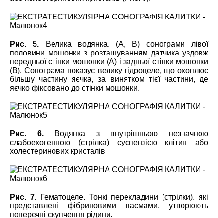
Рис. 5.
Велика водянка. (А, В) сонограми лівої
половини мошонки з розташуванням датчика уздовж
передньої стінки мошонки (А) і задньої стінки мошонки
(В). Сонограма показує велику гідроцеле, що охоплює
більшу частину яєчка, за винятком тієї частини, де
яєчко фіксовано до стінки мошонки.
Рис. 6.
Водянка з внутрішньою незначною
слабоехогенною (стрілка) суспензією клітин або
холестеринових кристалів
Рис. 7.
Гематоцеле. Тонкі перекладини (стрілки), які
представлені фібриновими пасмами, утворюють
поперечні скупчення рідини.