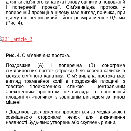
ділянки сім’яного канатика і знову оцінити в подовжній
і поперечній проекції. Сім’явивідна протока у
поперечній проекції в цілому має вигляд пончика, при
цьому він нестисливий і його розміри менше 0,5 мм
(Рис. 4).
Рис. 4.
Сім’явивідна п
ротока.
Поздовжня (А) і поперечна (B) сонограма
сім’явиносних проток (стрілки) біля кореня калитки в
межах сім’яного канатика. Сім’явивідна протока має
вигляд трамвайної колії в поздовжній площині, з
товстою гіпоехогенною стінкою і центральним
анехогенним просвітом; це виглядає в поперечній
площині як «пончик», з зовнішнім виглядом за типом
мішені.
• Додаткові дослідження проводяться за медіальною і
зовнішньою сторонами яєчок для визначення
наявності будь-яких утворень або скупчень рідини.