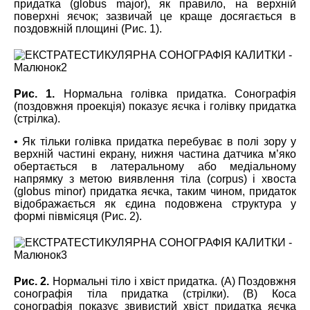
придатка (globus major), як правило, на верхній
поверхні яєчок; зазвичай це краще досягається в
поздовжній площині (Рис. 1).
Рис. 1.
Нормальна голівка придатка. Сонографія
(поздовжня проекція) показує яєчка і голівку придатка
(стрілка).
• Як тільки голівка придатка перебуває в полі зору у
верхній частині екрану, нижня частина датчика м’яко
обертається в латеральному або медіальному
напрямку з метою виявлення тіла (corpus) і хвоста
(globus minor) придатка яєчка, таким чином, придаток
відображається як єдина подовжена структура у
формі півмісяця (Рис. 2).
Рис. 2.
Нормальні тіло і хвіст придатка. (А) Поздовжня
сонографія тіла придатка (стрілки). (B) Коса
сонографія показує звивистий хвіст придатка яєчка