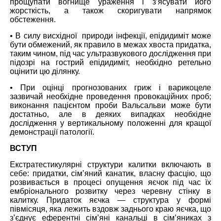
прощупати вогнище ураження і з’ясувати його
жорсткість, а також скоригувати напрямок
обстеження.
• В силу висхідної природи інфекції, епідидиміт може
бути обмежений, як правило в межах хвоста придатка,
таким чином, під час ультразвукового дослідження при
підозрі на гострий епідидиміт, необхідно ретельно
оцінити цю ділянку.
• При оцінці прогнозованих гриж і варикоцеле
зазвичай необхідне проведення провокаційних проб;
виконання пацієнтом проби Вальсальви може бути
достатньо, але в деяких випадках необхідне
дослідження у вертикальному положенні для кращої
демонстрації патології.
ВСТУП
Екстратестикулярні структури калитки включають в
себе: придатки, сім’яний канатик, власну фасцію, що
розвивається в процесі опущення яєчок під час їх
ембріонального розвитку через черевну стінку в
калитку. Придаток яєчка ― структура у формі
півмісяця, яка лежить вздовж заднього краю яєчка, що
з’єднує еферентні сім’яні канальці в сім’яниках з