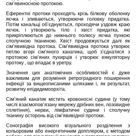
сім’явиносною протокою.
Еферентні протоки проходять крізь білкову оболонку
яєчка і зливаються, утворюючи головку придатка.
Потім канальці об’єднуються, проходячи уздовж краю
яєчок, і утворюють тіло і хвіст придатка, які
прикріплюються до нижнього полюсу яєчка пухкою
сполучною тканиною. Хвіст продовжується далі як
сім’явивідна протока. Сім’явивідна протока утворює
петлю вгорі сім’яного канатика, щоб з’єднатися з
протокою сім’яних пухирців і утворює еякуляторну
протоку , що впадає в уретру.
Значення цих анатомічних особливостей є дуже
важливим для розуміння ретроградного поширення
інфекції за вищеописаними шляхами і, як результат,
розвитку епідидимоорхіта.
Сім’яний канатик містить кровоносні судини (у тому
числі взаємопов’язану мережу дрібних вен, лозовидне
сплетіння), нерви, лімфатичні судини і сполучну
тканину осторонь від сім’явивідної протоки.
Сонографія високого візуального розділення з
кольоровим або енергетичним допплером, є методом