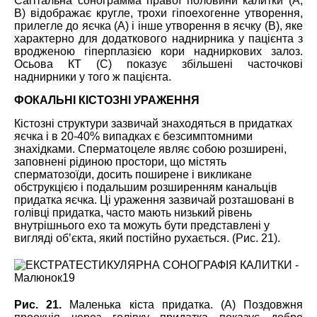
Сагітальна сонограмма правої половини калитки (A,
B) відображає кругле, трохи гіпоехогенне утворення,
прилегле до яєчка (А) і інше утворення в яєчку (B), яке
характерно для додаткового наднирника у пацієнта з
вродженою гіперплазією кори надниркових залоз.
Осьова КТ (C) показує збільшені часточкові
наднирники у того ж пацієнта.
ФОКАЛЬНІ КІСТОЗНІ УРАЖЕННЯ
Кістозні структури зазвичай знаходяться в придатках
яєчка і в 20-40% випадках є безсимптомними
знахідками. Сперматоцеле являє собою розширені,
заповнені рідиною простори, що містять
сперматозоїди, досить поширене і викликане
обструкцією і подальшим розширенням канальців
придатка яєчка. Ці ураження зазвичай розташовані в
голівці придатка, часто мають низький рівень
внутрішнього ехо та можуть бути представлені у
вигляді об’єкта, який постійно рухається. (Рис. 21).
Рис. 21.
Маленька кіста придатка. (А) Поздовжня