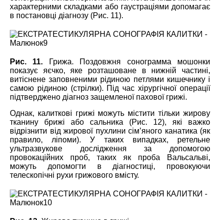
характерними складками або гаустраціями допомагає
в постановці діагнозу (Рис. 11).
Рис. 11.
Грижа. Поздовжня сонограмма мошонки
показує яєчко, яке розташоване в нижній частині,
витіснене заповненими рідиною петлями кишечнику і
самою рідиною (стрілки). Під час хірургічної операції
підтверджено діагноз защемленої пахової грижі.
Однак, калиткові грижі можуть містити тільки жирову
тканину брижі або сальника (Рис. 12), які важко
відрізнити від жирової пухлини сім’яного канатика (як
правило, ліпоми). У таких випадках, ретельне
ультразвукове дослідження за допомогою
провокаційних проб, таких як проба Вальсальві,
можуть допомогти в діагностиці, провокуючи
телескопічні рухи грижового вмісту.