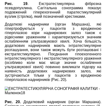
Рис. 19
. Екстратестикулярна фіброзна
псевдопухлина. Сагітальна сонограмма показує
подовжений гіперехогенний паратестикулярний
вузлик (стрілка), який позначений хрестиками.
Додаткові наднирники (орган Маршана), які
гіпертрофуються у пацієнтів з вродженою
гіперплазією кори надниркових залоз також є
рідкісними ураженням і характеризуються значним
ослабленням ультразвукової хвилі. Хоча більшість
додаткових наднирників мають інтратестикулярне
розташуання, вони також можуть бути розташовані і
екстратестикулярно. Поєднання гіпоехогенного
інтратестикулярного і екстратестикулярного ураження
(особливо коли має місце значне ослаблення
ультразвукової хвилі) повинно викликати підозру на
наявність додаткових надниркових залоз, які
зустрічаються тільки у пацієнтів з вродженою
гіперплазією наднирників (Рис. 20).
Рис. 20.
Додатковий наднирник (орган Маршана).