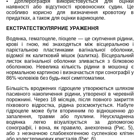
• Доплерографія використовується для оцінки
наявності або відсутності кровоносних судин. Це
особливо корисно для визначення кровотоку в
придатках, а також для оцінки варикоцеле.
ЕКСТРАТЕСТІКУЛЯРНИЕ УРАЖЕННЯ
Водянка, гематоцеле, піоцеле ― це скупчення рідини,
крові і гною, які знаходяться між вісцеральною і
парієтальною пластинками вагінальної оболонки,
відомої як калитковий мішок (калитка). Вісцеральний
листок вагінальної оболонки зливається з білковою
оболонкою. Невелика кількість рідини в мошонці є
нормальною картиною і визначається при сонографії у
86% чоловіків без будь-якої симптоматики.
Більшість вроджених гідроцеле утворюються шляхом
пасивного накопичення рідини, утвореної в черевній
порожнині. Через 18 місяців, після повного закриття
піхвового відростка, рідина розсмоктується. Набуте
гідроцеле може бути вторинним по відношенню до
запалення, травми або пухлини. Неускладнена
водянка легко візуалізується за допомогою
сонографії, і вона, як правило, анехогенна (Рис. 5),
або з незначною слабоехогенною суспензією клітин
або холестеринових кристалів (Рис. 6).