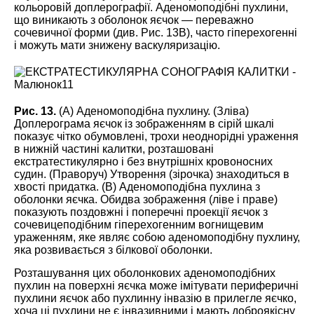
кольоровій доплерографії. Аденомоподібні пухлини,
що виникають з оболонок яєчок ― переважно
сочевичної форми (див. Рис. 13B), часто гіперехогенні
і можуть мати знижену васкуляризацію.
Рис. 13.
(А) Аденомоподібна пухлину. (Зліва)
Доплерограма яєчок із зображенням в сірій шкалі
показує чітко обумовлені, трохи неоднорідні ураження
в нижній частині калитки, розташовані
екстратестикулярно і без внутрішніх кровоносних
судин. (Праворуч) Утворення (зірочка) знаходиться в
хвості придатка. (B) Аденомоподібна пухлина з
оболонки яєчка. Обидва зображення (ліве і праве)
показують поздовжні і поперечні проекції яєчок з
сочевицеподібним гіперехогенним вогнищевим
ураженням, яке являє собою аденомоподібну пухлину,
яка розвивається з білкової оболонки.
Розташування цих оболонкових аденомоподібних
пухлин на поверхні яєчка може імітувати периферичні
пухлини яєчок або пухлинну інвазію в прилегле яєчко,
хоча ці пухлини не є інвазивними і мають доброякісну