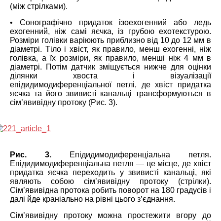
(між стрілками).
• Сонографічно придаток ізоехогенний або ледь
ехогенний, ніж самі яєчка, із грубою ехотекстурою.
Розміри голівки варіюють приблизно від 10 до 12 мм в
діаметрі. Тіло і хвіст, як правило, менш ехогенні, ніж
голівка, а їх розміри, як правило, менші ніж 4 мм в
діаметрі. Потім датчик зміщується нижче для оцінки
ділянки хвоста і візуалізації
епідидимодиференціальної петлі, де хвіст придатка
яєчка та його звивисті канальці трансформуються в
сім’явивідну протоку (Рис. 3).
Рис. 3.
Епідидимодиференціальна петля.
Епідидимодиференціальна петля ― це місце, де хвіст
придатка яєчка переходить у звивисті канальці, які
являють собою сім’явивідну протоку (стрілки).
Сім’явивідна протока робить поворот на 180 градусів і
далі йде краніально на рівні цього з’єднання.
Сім’явивідну протоку можна простежити вгору до