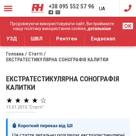
+38
095 552 57 96
UA
RU
Дистрибуція медичного обладнання
Продовжуючи використовувати сайт, Ви приймаєте
OK
нашу політику використання cookies,
детальніше
УЗД
ШВЛ
Рентген
Ендоскоп
Головна
Статті
ЕКСТРАТЕСТИКУЛЯРНА СОНОГРАФІЯ КАЛИТКИ
ЕКСТРАТЕСТИКУЛЯРНА СОНОГРАФІЯ
КАЛИТКИ
★ ★ ★ ★ ☆
15.01.2015 "Статті"
🤖 Короткий переказ від ШІ
Ця стаття детально розглядає екстратестикулярні