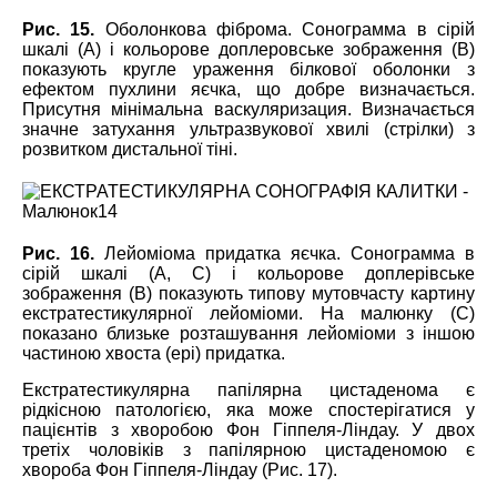
Рис. 15.
Оболонкова фіброма. Сонограмма в сірій
шкалі (А) і кольорове доплеровське зображення (В)
показують кругле ураження білкової оболонки з
ефектом пухлини яєчка, що добре визначається.
Присутня мінімальна васкуляризация. Визначається
значне затухання ультразвукової хвилі (стрілки) з
розвитком дистальної тіні.
Рис. 16.
Лейоміома придатка яєчка. Сонограмма в
сірій шкалі (А, С) і кольорове доплерівське
зображення (В) показують типову мутовчасту картину
екстратестикулярної лейоміоми. На малюнку (C)
показано близьке розташування лейоміоми з іншою
частиною хвоста (epi) придатка.
Екстратестикулярна папілярна цистаденома є
рідкісною патологією, яка може спостерігатися у
пацієнтів з хворобою Фон Гіппеля-Ліндау. У двох
третіх чоловіків з папілярною цистаденомою є
хвороба Фон Гіппеля-Ліндау (Рис. 17).