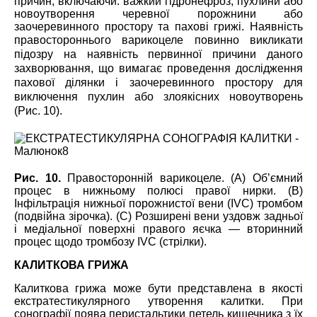
причин, включаючи: важкий гідронефроз, пухлини або
новоутворення черевної порожнини або
заочеревинного простору та пахові грижі. Наявність
правосто
роннього варикоцеле повинно викликати
підозру на наявність первинної причини даного
захворювання, що вимагає проведення дослідження
пахової ділянки і заочеревинного простору для
виключення пухлин або злоякісних новоутворень
(Рис. 10).
Рис. 10.
Правосторонній варикоцеле. (А) Об’ємний
процес в нижньому полюсі правої нирки. (В)
Інфільтрація нижньої порожнистої вени (IVC) тромбом
(подвійна зірочка). (C) Розширені вени уздовж задньої
і медіальної поверхні правого яєчка ― вторинний
процес щодо тромбозу IVC (стрілки).
КАЛИТКОВА ГРИЖА
Калиткова грижа може бути представлена в якості
екстратестикулярного утворення калитки. При
сонографії поява перистальтики петель кишечника з їх