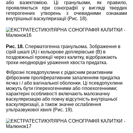
або вазектомією. Ці гранульоми, як правило,
проявляються при сонографії у вигляді твердих
гетерогенних утворень з очевидними ознаками
внутрішньої васкуляризації (Рис. 18).
Рис. 18.
Сперматогенна гранульома. Зображення в
сірій шкалі (А) і кольорове доплерівське (B) в
поздовжньої проекції через калитку, відображають
трохи неоднорідні ураження хвоста придатка.
Фіброзні псевдопухлини є рідкісним реактивним
фіброзним проліферативним запаленням придатка
яєчка і / або вагінальної оболонки. Ці псевдопухлини
можуть бути гіперехогенними або гіпоехогенними;
характерні особливості включають малозначну
васкуляризацію або повну відсутність внутрішньої
васкуляризації, а також значне ослаблення
ультразвукової хвилі (Рис. 19).