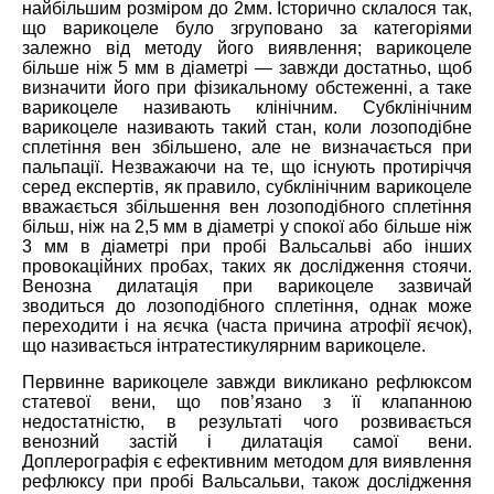
найбільшим розміром до 2мм. Історично склалося так,
що варикоцеле було згруповано за категоріями
залежно від методу його виявлення; варикоцеле
більше ніж 5 мм в діаметрі ― завжди достатньо, щоб
визначити його при фізикальному обстеженні, а таке
варикоцеле називають клінічним. Субклінічним
варикоцеле називають такий стан, коли лозоподібне
сплетіння вен збільшено, але не визначається при
пальпації. Незважаючи на те, що існують протиріччя
серед експертів, як правило, субклінічним варикоцеле
вважається збільшення вен лозоподібного сплетіння
більш, ніж на 2,5 мм в діаметрі у спокої або більше ніж
3 мм в діаметрі при пробі Вальсальві або інших
провокаційних пробах, таких як дослідження стоячи.
Венозна дилатація при варикоцеле зазвичай
зводиться до лозоподібного сплетіння, однак може
переходити і на яєчка (часта причина атрофії яєчок),
що називається інтратестикулярним варикоцеле.
Первинне варикоцеле завжди викликано рефлюксом
статевої вени, що пов’язано з її клапанною
недостатністю, в результаті чого розвивається
венозний застій і дилатація самої вени.
Доплерографія є ефективним методом для виявлення
рефлюксу при пробі Вальсальви, також дослідження