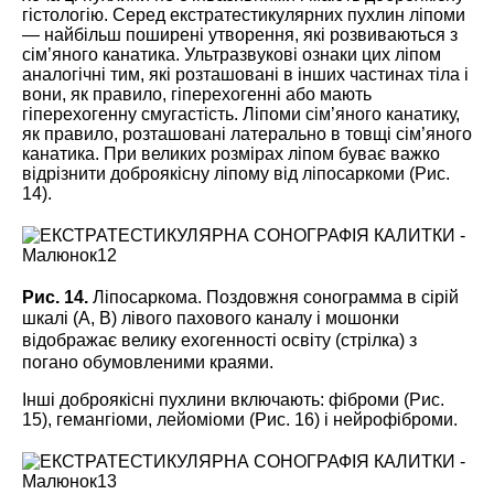
гістологію. Серед екстратестикулярних пухлин ліпоми
― найбільш поширені утворення, які розвиваються з
сім’яного канатика. Ультразвукові ознаки цих ліпом
аналогічні тим, які розташовані в інших частинах тіла і
вони, як правило, гіперехогенні або мають
гіперехогенну смугастість. Ліпоми сім’яного канатику,
як правило, розташовані латерально в товщі сім’яного
канатика. При великих розмірах ліпом буває важко
відрізнити доброякісну ліпому від ліпосаркоми (Рис.
14).
Рис. 14.
Ліпосаркома. Поздовжня сонограмма в сірій
шкалі (A, B) лівого пахового к
аналу і мошонки
відображає велику ехогенності освіту (стрілка) з
погано обумовленими краями.
Інші доброякісні пухлини включають: фіброми (Рис.
15), гемангіоми, лейоміоми (Рис. 16) і нейрофіброми.