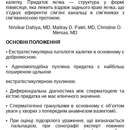
калитку. Придаток яєчка ― структура у формі
півмісяця, яка лежить вздовж заднього краю яєчка, що
з’єднує еферентні сім’яні канальці в сім’яниках з
сім’явиносною протокою.
Nirvikar Dahiya, MD, Maitray D. Patel, MD, Christine O.
Menias, MD
ОСНОВНІ ПОЛОЖЕННЯ
• Екстратестикулярна патологія калитки в основному є
доброякісною.
• Аденомоподібна пухлина придатка є найбільш
поширеною щільною
екстратестикулярною пухлиною.
• Диференціальна діагностика між сперматоцеле та
кістою придатка не має клінічного значення.
• Сперматогенні гранульоми в основному є об’єктом
уваги у хворих з попереднім анамнезом вазектомії.
• При оцінці підозрілого ураження, що визначається
пальпацією, при сонографії експерт повинен