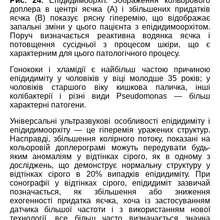
Рис. 24.
Епідидимоорхіт. Зображення кольорового
доплера в центрі яєчка (А) і збільшених придатків
яєчка (B) показує рясну гіперемію, що відображає
запальні зміни у цього пацієнта з епідидимоорхітом.
Поруч визначається реактивна водянка яєчка і
потовщення сусідньої з процесом шкіри, що є
характерним для цього патологічного процесу.
Гонококи і хламідії є найбільш частою причиною
епідидиміту у чоловіків у віці молодше 35 років; у
чоловіків старшого віку кишкова паличка, інші
колібактерії і різні види Pseudomonas ― більш
характерні патогени.
Універсальні ультразвукові особливості епідидиміту і
епідидимоорхіту ― це гіперемія уражених структур.
Насправді, збільшення колірного потоку, показані на
кольоровій доплерограмі можуть передувати будь-
яким аномаліям у відтінках сірого, як в одному з
досліджень, що демонструє нормальну структуру у
відтінках сірого в 20% випадків епідидиміту. При
сонографії у відтінках сірого, епідидиміт зазвичай
позначається, як збільшення або зниження
ехогенності придатка яєчка, хоча із застосуванням
датчика більшої частоти і з використанням нової
технології, все більш часто визначається значна