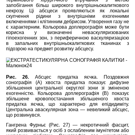
запобігання більш широкого внутрішньокалиткового
некрозу. Ці абсцеси проявляються як локальні
скупчення рідини з внутрішніми ехогенними
включеннями і клітинним дебрисом. Утворення газу не
є характерним. Кольорова доплерографія може бути
корисна у визначенні неваскуляризованих
гіпоехогенних зон, з периферичною васкуляризацією
в запальних внутрішньокалиткових тканинах з
підозрою на предмет розвитку абсцесу.
Рис. 26.
Абсцес придатка яєчка. Поздовжня
сонографія (А) хвоста придатка показує дифузне
збільшення центральної округлої зони зі зміненою
ехогенністю. Кольорова доплерографія (В) показує
збільшене кровопостачання збільшеного хвоста
придатка яєчка, що характерно для епідидиміту.
Центральна аваскулярная зона ― невеликий абсцес,
що розвинувся.
Гангрена Фурньє (Рис. 27) ― некротичний фасцит,
який розвивається у осіб з ослабленим імунітетом або