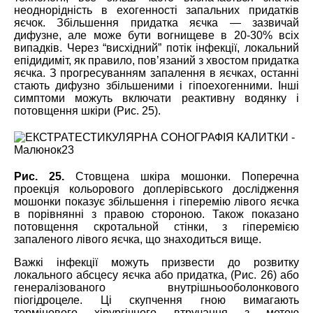
неоднорідність в ехогенності запальних придатків
яєчок. Збільшення придатка яєчка ― зазвичай
дифузне, але може бути вогнищеве в 20-30% всіх
випадків. Через “висхідний” потік інфекції, локальний
епідидиміт, як правило, пов’язаний з хвостом придатка
яєчка. З прогресуванням запалення в яєчках, останні
стають дифузно збільшеними і гіпоехогенними. Інші
симптоми можуть включати реактивну водянку і
потовщення шкіри (Рис. 25).
Рис. 25.
Стовщена шкіра мошонки. Поперечна
проекція кольорового доплерівського дослідження
мошонки показує збільшення і гіперемію лівого яєчка
в порівнянні з правою стороною. Також показано
потовщення скротальной стінки, з гіперемією
запаленого лівого яєчка, що знаходиться вище.
Важкі інфекції можуть призвести до розвитку
локального абсцесу яєчка або придатка, (Рис. 26) або
генералізованого внутрішньооболонкового
піогідроцеле. Ці скупчення гною вимагають
термінового хірургічного втручання з метою