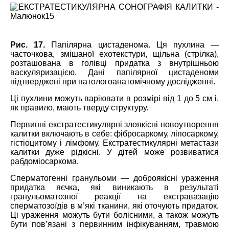
Рис. 17.
Папілярна цистаденома. Ця пухлина ―
часточкова, змішаної ехотекстури, щільна (стрілка),
розташована в голівці придатка з внутрішньою
васкуляризацією. Дані папілярної цистаденоми
підтверджені при патологоанатомічному дослідженні.
Ці пухлини можуть варіювати в розмірі від 1 до 5 см і,
як правило, мають тверду структуру.
Первинні екстратестикулярні злоякісні новоутворення
калитки включають в себе: фібросаркому, ліпосаркому,
гістіоцитому і лімфому. Екстратестикулярні метастази
калитки дуже рідкісні. У дітей може розвиватися
рабдоміосаркома.
Сперматогенні гранульоми ― доброякісні ураження
придатка яєчка, які виникають в результаті
гранульоматозної реакції на екстравазацію
сперматозоїдів в м’які тканини, які оточують придаток.
Ці ураження можуть бути болісними, а також можуть
бути пов’язані з первинним інфікуванням, травмою