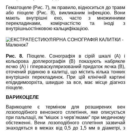
Гематоцеле (Рис. 7), як правило, відноситься до травм
або піоцеле (Рис. 8), викликаним інфекцією. Вони
мають внутрішні ехо, часто з множинними
перекладинами, комірчастістю та іноді з
внутрішньостінковою кальцифікацією.
Рис. 8.
Піоцеле. Сонографія в сірій шкалі (А) і
кольорова доплерографія (B) показують набрякле
яєчко (А) і гіперваскуляризований придаток яєчка (B),
оточений рідиною в калитці, що містить кілька тонких
внутрішніх перекладинок. При цій клінічній картині
епідидимоорхіта, швидше за все, має місце діагноз
піоцеле.
ВАРИКОЦЕЛЕ
Варикоцеле є терміном для розширених вен
лозоподібного венозного сплетіння, яке описується
при пальпації, як “мішок з черв’яками” при медичному
обстеженні. Вени лозоподібного сплетіння зазвичай
знаходяться в межах від 0,5 до 1,5 мм в діаметрі, з