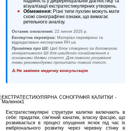
надійність у диференціальній діагностиці та
візуалізації екстратестикулярних утворень.
Обмеження:
Різні типи пухлин можуть мати
схожі сонографічні ознаки, що вимагає
ретельного аналізу.
Останнє оновлення:
22 липня 2025 р.
Експертна перевірка:
Матеріал перевірено та
відредаговано експертами RH.ua
Примітка про ШІ:
Цей блок створено за допомогою
генеративного ШІ для швидкого ознайомлення з
основними ідеями статті. Для повного розуміння
теми рекомендуємо прочитати повний текст.
⚠️ Не замінює медичну консультацію
Екстратестикулярні структури калитки включають в
себе: придатки, сім’яний канатик, власну фасцію, що
розвивається в процесі опущення яєчок під час їх
ембріонального розвитку через черевну стінку в