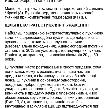
Рис. 12.
Жирова тканина в грижі.
Мошонкова грижа, яка містить гіперехогенний сальник
/ брижі (A). Було підтверджено наявність жирової
тканини при комп’ютерній томографії (КТ) (В).
ЩІЛЬНІ ЕКСТРАТЕСТИКУЛЯРНІ УРАЖЕННЯ
Найбільш поширеною екстратестикулярною пухлиною
калитки є аденомоподібна пухлина. Це доброякісна
пухлина, яка походить зі сполучної тканини
(мезотеліальне походження). Аденомоподібні пухлини
становлять 30% від усіх екстратестикулярних пухлин.
Пацієнти, як правило, ― чоловіки віком від 20 до 50
років.
Ці пухлини часто розташовані в хвості придатка, хоча
вони також можуть розвиватися в іншій частині
придатка яєчка, в сім’яному канатику або оболонці
яєчка. Ці пухлини в основному односторонні,
поодинокі, добре відмежовані і мають безліч
ультразвукових проявів. Однак, більшість пухлин, які
виникають в придатку яєчка є гіпоехогенними, чітко
обмеженими, круглими або овальними утвореннями
(Рис. 13, А), як правило, з наявністю якоїсь
внутрішньої васкуляризації, що підтверджується при