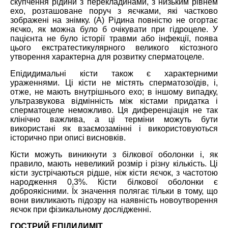
скупчення рідини з перекладинами, з низьким рівнем
ехо, розташоване поруч з яєчками, які частково
зображені на знімку. (А) Рідина повністю не огортає
яєчко, як можна було б очікувати при гідроцеле. У
пацієнта не було історії травми або інфекції, поява
цього екстратестикулярного великого кістозного
утворення характерна для розвитку сперматоцеле.
Епідидимальні кісти також є характерними
ураженнями. Ці кісти не містять сперматозоїдів, і,
отже, не мають внутрішнього ехо; в іншому випадку,
ультразвукова відмінність між кістами придатка і
сперматоцеле неможливо. Ця диференціація не так
клінічно важлива, а ці терміни можуть бути
використані як взаємозамінні і використовуються
історично при описі висновків.
Кісти можуть виникнути з білкової оболонки і, як
правило, мають невеликий розмір і різну кількість. Ці
кісти зустрічаються рідше, ніж кісти яєчок, з частотою
народження 0,3%. Кісти білкової оболонки є
доброякісними. Їх значення полягає тільки в тому, що
вони викликають підозру на наявність новоутворення
яєчок при фізикальному дослідженні.
ГОСТРИЙ ЕПІДИДИМІТ