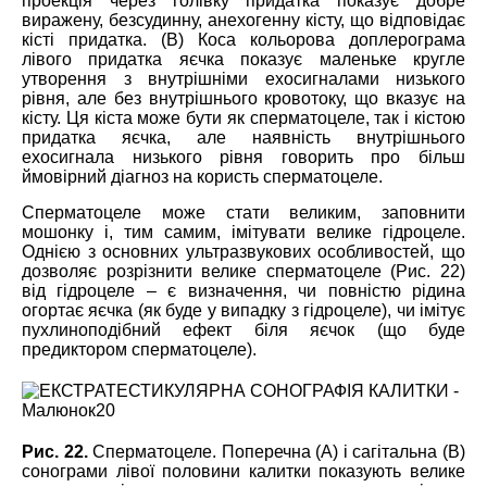
проекція через голівку придатка показує добре
виражену, безсудинну, анехогенну кісту, що відповідає
кісті придатка. (B) Коса кольорова доплерограма
лівого придатка яєчка показує маленьке кругле
утворення з внутрішніми ехосигналами низького
рівня, але без внутрішнього кровотоку, що вказує на
кісту. Ця кіста може бути як сперматоцеле, так і кістою
придатка яєчка, але наявність внутрішнього
ехосигнала низького рівня говорить про більш
ймовірний діагноз на користь сперматоцеле.
Сперматоцеле може стати великим, заповнити
мошонку і, тим самим, імітувати велике гідроцеле.
Однією з основних ультразвукових особливостей, що
дозволяє розрізнити велике сперматоцеле (Рис. 22)
від гідроцеле – є визначення, чи повністю рідина
огортає яєчка (як буде у випадку з гідроцеле), чи імітує
пухлиноподібний ефект біля яєчок (що буде
предиктором сперматоцеле).
Рис. 22.
Сперматоцеле. Поперечна (А) і сагітальна (В)
сонограми лівої половини калитки показують велике