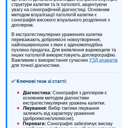
структури калитки та їх патології, акцентуючи
увагу на сонографічній діагностиці. Основним
методом візуалізації патологій калитки є
сонографія високого візуального розділення з
доплером.
В екстратестикулярних ураженнях калитки
переважають доброякісні новоутворення,
найпоширенішою з яких є аденомоподібна
пухлина придатка. Для виявлення варикоцеле та
інших патологій використовують доплерографію.
Важливим є використання сучасних
УЗД апаратів
для точної діагностики.
✅ Ключові тези зі статті:
Діагностика:
Сонографія з доплером є
основним методом діагностики
екстратестикулярних уражень калитки.
Лікування:
Вибір тактики лікування
залежить від характеру ураження
(доброякісне/злоякісне).
Переваги:
Сонографія забезпечує високу