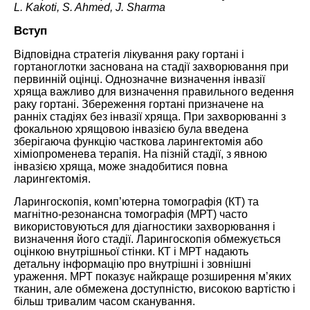
L. Kakoti, S. Ahmed, J. Sharma
Вступ
Відповідна стратегія лікування раку гортані і
гортаноглотки заснована на стадії захворювання при
первинній оцінці. Однозначне визначення інвазії
хряща важливо для визначення правильного ведення
раку гортані. Збереження гортані призначене на
ранніх стадіях без інвазії хряща. При захворюванні з
фокальною хрящовою інвазією була введена
зберігаюча функцію часткова ларингектомія або
хіміопроменева терапія. На пізній стадії, з явною
інвазією хряща, може знадобитися повна
ларингектомія.
Ларингоскопія, комп’ютерна томографія (КТ) та
магнітно-резонансна томографія (МРТ) часто
використовуються для діагностики захворювання і
визначення його стадії. Ларингоскопія обмежується
оцінкою внутрішньої стінки. КТ і МРТ надають
детальну інформацію про внутрішні і зовнішні
ураження. МРТ показує найкраще розширення м’яких
тканин, але обмежена доступністю, високою вартістю і
більш тривалим часом сканування.