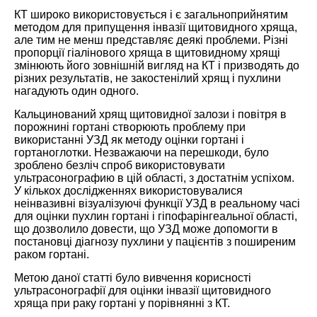
КТ широко використовується і є загальноприйнятим
методом для припущення інвазії щитовидного хряща,
але тим не менш представляє деякі проблеми. Різні
пропорції гіалінового хряща в щитовидному хрящі
змінюють його зовнішній вигляд на КТ і призводять до
різних результатів, не закостенілий хрящ і пухлини
нагадують один одного.
Кальцинований хрящ щитовидної залози і повітря в
порожнині гортані створюють проблему при
використанні УЗД як методу оцінки гортані і
гортаноглотки. Незважаючи на перешкоди, було
зроблено безліч спроб використовувати
ультрасонографию в цій області, з достатнім успіхом.
У кількох дослідженнях використовувалися
неінвазивні візуалізуючі функції УЗД в реальному часі
для оцінки пухлин гортані і гіпофарінгеальної області,
що дозволило довести, що УЗД може допомогти в
постановці діагнозу пухлини у пацієнтів з поширеним
раком гортані.
Метою даної статті було вивчення корисності
ультрасонографії для оцінки інвазії щитовидного
хряща при раку гортані у порівнянні з КТ.