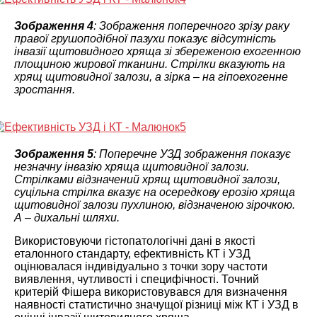
Зображення 4
: Зображення поперечного зрізу раку
правої грушоподібної пазухи показує відсутність
інвазії щитовидного хряща зі збереженою ехогенною
площиною жирової тканини. Стрілки вказують на
хрящ щитовидної залози, а зірка – на гіпоехогенне
зростання.
Зображення 5
: Поперечне УЗД зображення показує
незначну інвазію хряща щитовидної залози.
Стрілками відзначений хрящ щитовидної залози,
суцільна стрілка вказує на осередкову ерозію хряща
щитовидної залози пухлиною, відзначеною зірочкою.
А – дихальні шляхи.
Використовуючи гістопатологічні дані в якості
еталонного стандарту, ефективність КТ і УЗД
оцінювалася індивідуально з точки зору частоти
виявлення, чутливості і специфічності. Точний
критерій Фішера використовувався для визначення
наявності статистично значущої різниці між КТ і УЗД в