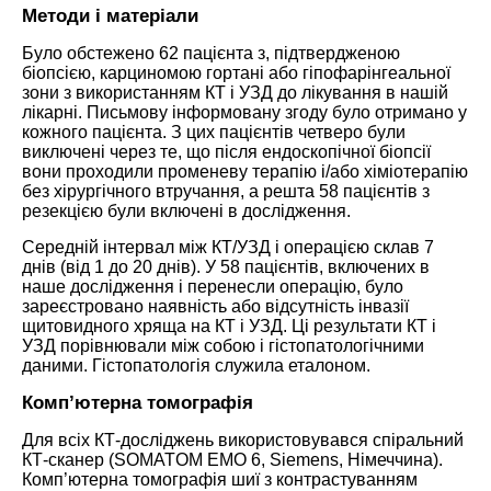
Методи і матеріали
Було обстежено 62 пацієнта з, підтвердженою
біопсією, карциномою гортані або гіпофарінгеальної
зони з використанням КТ і УЗД до лікування в нашій
лікарні. Письмову інформовану згоду було отримано у
кожного пацієнта. З цих пацієнтів четверо були
виключені через те, що після ендоскопічної біопсії
вони проходили променеву терапію і/або хіміотерапію
без хірургічного втручання, а решта 58 пацієнтів з
резекцією були включені в дослідження.
Середній інтервал між КТ/УЗД і операцією склав 7
днів (від 1 до 20 днів). У 58 пацієнтів, включених в
наше дослідження і перенесли операцію, було
зареєстровано наявність або відсутність інвазії
щитовидного хряща на КТ і УЗД. Ці результати КТ і
УЗД порівнювали між собою і гістопатологічними
даними. Гістопатологія служила еталоном.
Комп’ютерна томографія
Для всіх КТ-досліджень використовувався спіральний
КТ-сканер (SOMATOM EMO 6, Siemens, Німеччина).
Комп’ютерна томографія шиї з контрастуванням