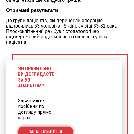
оцінці інвазії щитовидного хряща.
Отримані результати
До групи пацієнтів, які перенесли операцію,
відносились 53 чоловіка і 5 жінок у віці 33-81 року.
Плоскоклітинний рак був гістопатологічно
підтверджений ендоскопічною біопсією у всіх
пацієнтів.
ЧИ ПРАВИЛЬНО
ВИ ДОГЛЯДАЄТЕ
ЗА УЗ-
АПАРАТОМ?
Завантажте
посібник по
догляду прямо
зараз
ЗАВАНТАЖИТИ PDF