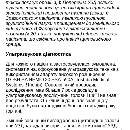
також показує ерозії
. a, b
Поперечна УЗД великої
пухлини гортані показує ерозію хряща щитовидної
залози (стрілки) і поширення пухлини (зірки).
с
Зразок того ж пацієнта, з великою пухлиною
грушоподібної пазухи з поширенням до зовнішнього
відділу носа.
d
Фарбування гематоксиліном і
еозином (× 20, низька потужність) одного і того ж
пацієнта, що свідчить про інвазії щитовидного
хряща.
Ультразвукова діагностика
Для кожного пацієнта застосовувалася зумовлена,
систематична, сфокусована ультразвукова техніка з
використанням апарату високого розширення
(TOSHIBA NEMIO 30 SSA-550A, Toshiba Medical
Systems, Японія). Сонолог, який проводив
дослідження, мав більше 7 років досвіду в
ультразвуковому дослідженні голови і шиї і не знав
про результати КТ і клінічні дані, але знав, що у
пацієнтів були підтверджені біопсією випадки раку
гортані.
Змінний зовнішній вигляд хряща щитовидної залози
при УЗД зажадав використання систематичної УЗД-