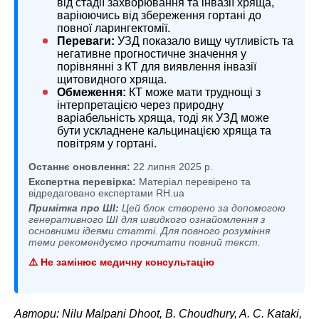
від стадії захворювання та інвазії хряща,
варіюючись від збереження гортані до
повної ларингектомії.
Переваги:
УЗД показало вищу чутливість та
негативне прогностичне значення у
порівнянні з КТ для виявлення інвазії
щитовидного хряща.
Обмеження:
КТ може мати труднощі з
інтерпретацією через природну
варіабельність хряща, тоді як УЗД може
бути ускладнене кальцинацією хряща та
повітрям у гортані.
Останнє оновлення:
22 липня 2025 р.
Експертна перевірка:
Матеріал перевірено та
відредаговано експертами RH.ua
Примітка про ШІ:
Цей блок створено за допомогою
генеративного ШІ для швидкого ознайомлення з
основними ідеями статті. Для повного розуміння
теми рекомендуємо прочитати повний текст.
⚠️ Не замінює медичну консультацію
Автори: Nilu Malpani Dhoot, B. Choudhury, A. C. Kataki,