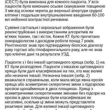
(CECT) була виконана для кожного пацієнта. У всіх
пацієнтів було виконано осьове сканування товщиною
3 мм від основи черепа до верхньої апертури грудної
клітини і подальше внутрішньовенне введення 60-100
мл нейонної контрастної речовини.
Суміжні сагітальні і корональні зображення були
реконструйовані з використанням алгоритмів як
м’яких тканин, так і кісток. Кожне КТ було прочитано
онкорадіологом з досвідом роботи понад 7 років.
Рентгенолог знав про підтверджену біопсією діагнозу
раку гортані або гіпофаренгального раку, але не знав
про клінічні дані та результати УЗД.
Пацієнти з і без інвазії щитовидного хряща (зобр. 1) на
КТ були розподілені. Пацієнти з інвазією щитовидного
хряща були далі класифіковані на тих, хто має великі
або незначні інвазії. Незначна інвазія (зобр. 2)
вважалася справжньою, коли мала місце явна ерозія
хряща або асиметричні склеротичні зміни з підозрілою
ерозією щонайменше в двох площинах. Хрящі з
асиметричними склеротичними змінами без підозри на
ерозію в двох площинах були класифіковані як
негативні, оскільки ці зміни можуть представляти
реактивні зміни. Для великої інвазії щитовидного