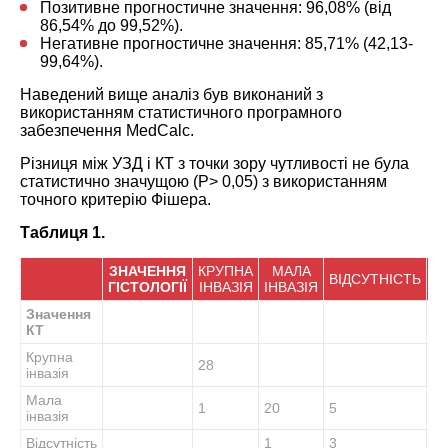
Позитивне прогностичне значення: 96,08% (від
86,54% до 99,52%).
Негативне прогностичне значення: 85,71% (42,13-
99,64%).
Наведений вище аналіз був виконаний з
використанням статистичного програмного
забезпечення MedCalc.
Різниця між УЗД і КТ з точки зору чутливості не була
статистично значущою (P> 0,05) з використанням
точного критерію Фішера.
Таблиця 1.
ЗНАЧЕННЯ
КРУПНА
МАЛА
ВІДСУТНІСТЬ
З
ГІСТОЛОГІЇ
ІНВАЗІЯ
ІНВАЗІЯ
Значення
КТ
Крупна
28
28
інвазія
Мала
1
20
5
26
інвазія
Відсутність
1
3
4