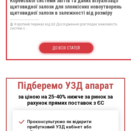
Корейської системи звітів та даних візуалізації
щитовидної залози для злоякісних новоутворень
щитовидної залози в залежності від розміру
вузлика: порівняння з п’ятьма рекомендаціями
стратифікації
🤖 Короткий переказ від ШІ Дослідження розглядає важливість
систем с...
ДО ВСІХ СТАТЕЙ
Підберемо УЗД апарат
за ціною на 25-40% нижче за ринок за
рахунок прямих поставок з ЄС
Проконсультуємо як відкрити
прибутковий УЗД кабінет або