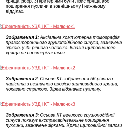
хряща (зобр. 3) критеріями були лізис хряща або
поширення пухлини в зовнішньому і нижньому
відділах.
Зображення 1
: Аксіальна комп’ютерна томографія
правостороннього грушоподібного синуса, зазначена
зіркою, у 45-річного чоловіка. Інвазія щитовидного
хряща не спостерігається.
Зображення 2
: Осьове КТ-зображення 56-річного
пацієнта з незначною ерозією щитовидного хряща,
показано стрілкою. Зірка відзначає пухлину.
Зображення 3
: Осьова КТ великого грушоподібної
синуса показує екстраларінгеальне поширення
пухлини, зазначене зірками. Хрящ щитовидної залози