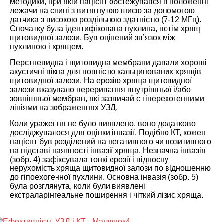
методики, при якій пацієнт обстежувався в положенні
лежачи на спині з витягнутою шиєю за допомогою
датчика з високою роздільною здатністю (7-12 МГц).
Спочатку була ідентифікована пухлина, потім хрящ
щитовидної залози. Був оцінений зв’язок між
пухлиною і хрящем.
Перстневидна і щитовидна мембрани давали хороші
акустичні вікна для повністю кальцинованих хрящів
щитовидної залози. На ерозію хряща щитовидної
залози вказувало переривання внутрішньої і/або
зовнішньої мембран, які зазвичай є гіперехогенними
лініями на зображеннях УЗД.
Коли ураження не було виявлено, воно додатково
досліджувалося для оцінки інвазії. Подібно КТ, кожен
пацієнт був розділений на негативного чи позитивного
на підставі наявності інвазії хряща. Незначна інвазія
(зобр. 4) зафіксувала тонкі ерозії і відносну
нерухомість хряща щитовидної залози по відношенню
до гіпоехогенної пухлини. Основна інвазія (зобр. 5)
була розглянута, коли були виявлені
екстраларінгеальне поширення і чіткий лізис хряща.