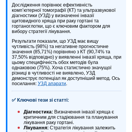
Дослідження порівнює ефективність
комп’ютерної томографії (КТ) та ультразвукової
діагностики (УЗД) у визначенні інвазії
щитовидного хряща при раку гортані та
гортаноглотки, що є ключовим фактором для
вибору стратегії лікування.
Результати показали, що УЗД має вищу
чутливість (98%) та негативне прогностичне
значення (85,71%) порівняно з КТ (90,74% та
37,50% відповідно) у виявленні інвазії хряща, при
цьому специфічність обох методів була
однаковою (75%). Хоча статистично значущої
різниці в чутливості не виявлено, УЗД
демонструє потенціал як доступніший метод. Ось
посилання:
УЗД апарати
.
✅ Ключові тези зі статті:
Діагностика:
Визначення інвазії хряща є
критичним для стадіювання та планування
лікування раку гортані.
Лікування:
Стратегія лікування залежить