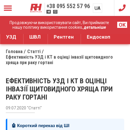
+38
095 552 57 96
UA
RU
Дистрибуція медичного обладнання
Продовжуючи використовувати сайт, Ви приймаєте
OK
нашу політику використання cookies,
детальніше
УЗД
ШВЛ
Рентген
Ендоскоп
Головна
Статті
Ефективність УЗД і КТ в оцінці інвазії щитовидного
хряща при раку гортані
ЕФЕКТИВНІСТЬ УЗД І КТ В ОЦІНЦІ
ІНВАЗІЇ ЩИТОВИДНОГО ХРЯЩА ПРИ
РАКУ ГОРТАНІ
09.07.2020 "Статті"
🤖 Короткий переказ від ШІ