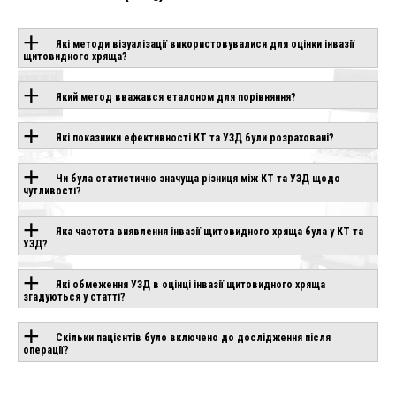
Які методи візуалізації використовувалися для оцінки інвазії
щитовидного хряща?
ОБЛАДНАННЯ З
Який метод вважався еталоном для порівняння?
ЦІЄЮ
Які показники ефективності КТ та УЗД були розраховані?
ТЕХНОЛОГІЄЮ
Чи була статистично значуща різниця між КТ та УЗД щодо
чутливості?
CANON APLIO
CHISON SONOGO
IO AIR
BEYOND
EBIT 90
Яка частота виявлення інвазії щитовидного хряща була у КТ та
влення
УЗД?
Під замовлення
Під замовлення
Які обмеження УЗД в оцінці інвазії щитовидного хряща
згадуються у статті?
Скільки пацієнтів було включено до дослідження після
операції?