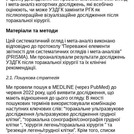
і мета-аналіз когортних досліджень, які всебічно
оцінюють, чи може УЗДГК замінити РГК як
післяопераційне візуалізаційне дослідження після
торакальної хірургії.
Матеріали та методи
Цей систематичний огляд і мета-аналіз виконано
відповідно до протоколу “Переважні елементи
звітності для систематичних оглядів і мета-аналізів”
(PRISMA). Ми проаналізували результати досліджень
УЗДГК після торакальної хірургії та їх клінічні
рекомендації.
2.1. Пошукова стратегія
Ми провели пошук в MEDLINE (через PubMed) до
червня 2022 року, щоб виявити дослідження, що
мають відношення до цього огляду. В якості
пошукових термінів використовували комбінацію
наступних ключових слів: “торакальне ультразвукове
дослідження /ультразвукове дослідження грудної
клітки”, “торакальна сонографія/сонографія грудної
клітки “, “хірургія легень/торакальна хірургія ” та
“резекція легень/грудної клітки”. Крім того, списки