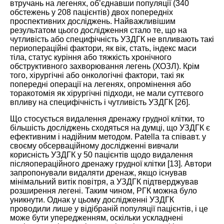
втручань на легенях, об’єднавши популяції (340
обстежень у 208 пацієнтів) двох попередніх
проспективних досліджень. Найважливішим
результатом цього дослідження стало те, що на
чутливість або специфічність УЗДГК не впливають такі
периопераційні фактори, як вік, стать, індекс маси
тіла, статус куріння або тяжкість хронічного
обструктивного захворювання легень (ХОЗЛ). Крім
того, хірургічні або онкологічні фактори, такі як
попередні операції на легенях, опромінення або
торакотомія як хірургічні підходи, не мали суттєвого
впливу на специфічність і чутливість УЗДГК [
26
].
Що стосується видалення дренажу грудної клітки, то
більшість досліджень сходяться на думці, що УЗДГК є
ефективним і надійним методом. Patella та співавт. у
своєму обсерваційному дослідженні вивчали
корисність УЗДГК у 50 пацієнтів щодо видалення
післяопераційного дренажу грудної клітки [
13
]. Автори
запропонували видаляти дренаж, якщо існував
мінімальний витік повітря, а УЗДГК підтверджував
розширення легені. Таким чином, РГК можна було
уникнути. Однак у цьому дослідженні УЗДГК
проводили лише у відібраній популяції пацієнтів, і це
може бути упередженням, оскільки ускладнені