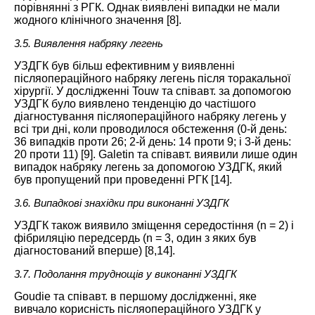
порівнянні з
РГК
. Однак виявлені випадки не мали
жодного клінічного значення [
8
].
3.5. Виявлення набряку легень
УЗДГК був більш ефективним у виявленні
післяопераційного набряку легень після торакальної
хірургії. У дослідженні Touw та співавт. за допомогою
УЗДГК було виявлено тенденцію до частішого
діагностування післяопераційного набряку легень у
всі три дні, коли проводилося обстеження (0-й день:
36 випадків проти 26; 2-й день: 14 проти 9; і 3-й день:
20 проти 11) [
9
]. Galetin та співавт. виявили лише один
випадок набряку легень за допомогою УЗДГК, який
був пропущений при проведенні РГК [
14
].
3.6. Випадкові знахідки при виконанні УЗДГК
УЗДГК також виявило зміщення середостіння (n = 2) і
фібриляцію передсердь (n = 3, один з яких був
діагностований вперше) [
8
,
14
].
3.7. Подолання труднощів у виконанні УЗДГК
Goudie та співавт. в першому дослідженні, яке
вивчало корисність післяопераційного УЗДГК у