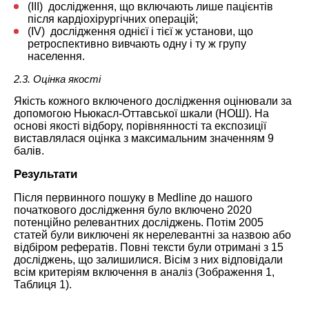
(III) дослідження, що включають лише пацієнтів
після кардіохірургічних операцій;
(IV) дослідження однієї і тієї ж установи, що
ретроспективно вивчають одну і ту ж групу
населення.
2.3. Оцінка якості
Якість кожного включеного дослідження оцінювали за
допомогою Ньюкасл-Оттавської шкали (НОШ). На
основі якості відбору, порівнянності та експозиції
виставлялася оцінка з максимальним значенням 9
балів.
Результати
Після первинного пошуку в Medline до нашого
початкового дослідження було включено 2020
потенційно релевантних досліджень. Потім 2005
статей були виключені як нерелевантні за назвою або
відбіром рефератів. Повні тексти були отримані з 15
досліджень, що залишилися. Вісім з них відповідали
всім критеріям включення в аналіз (
Зображення 1
,
Таблиця 1
).