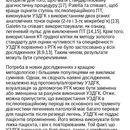
алгоритм для того, щоб мати стандартизовану
діагностичну процедуру [
17
]. Patella та співавт., щоб
краще оцінити ступінь післяопераційного ПТ,
виконували УЗДГК з використанням двох різних
анатомічних точок оцінки (2-ге і 3-тє міжребер’я) [
13
].
Galetin та співавт. використовували, як ознаку,
легеневий пульс для виключення ПТ [
14
,
15
]. Крім того,
використання КТ грудної клітки як методу золотого
стандарту для оцінки чутливості та специфічності
УЗДГК порівняно з РГК не було застосовано у всіх
дослідженнях [
8
,
9
,
13
]. Таким чином, результати
можуть бути суперечливими.
Потреба в нових дослідженнях з кращою
методологією і більшими популяціями не викликає
сумнівів. Однак, як свідчать наявні дослідження,
незалежно від протоколу/алгоритму УЗДГК,
візуалізація за допомогою РГК може бути замінена
або зменшена за рахунок виконання УЗДГК. Отже,
можна припустити, що використання УЗДГК в
післяопераційному періоді як основного інструменту
діагностики легеневих патологій має багато переваг
для пацієнтів після резекції легень. УЗДГК не піддає
пацієнтів опроміненню. Його можна виконувати біля
ліжка пацієнта, і він є повторюваним. Той факт, що
УЗДГК виконується біля ліжка, також є комфортним