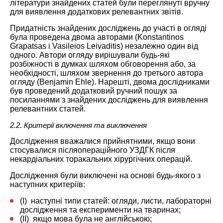
літератури знайдених статей були переглянуті вручну
для виявлення додаткових релевантних звітів.
Придатність знайдених досліджень до участі в огляді
була проведена двома авторами (Konstantinos
Grapatsas і Vasileios Leivaditis) незалежно один від
одного. Автори огляду вирішували будь-які
розбіжності в думках шляхом обговорення або, за
необхідності, шляхом звернення до третього автора
огляду (Benjamin Ehle). Нарешті, двома дослідниками
був проведений додатковий ручний пошук за
посиланнями з знайдених досліджень для виявлення
релевантних статей.
2.2. Критерії включення та виключення
Дослідження вважалися прийнятними, якщо вони
стосувалися післяопераційного УЗДГК після
некардіальних торакальних хірургічних операцій.
Дослідження були виключені на основі будь-якого з
наступних критеріїв:
(I) наступні типи статей: огляди, листи, лабораторні
дослідження та експерименти на тваринах;
(II) якщо мова була не англійською;