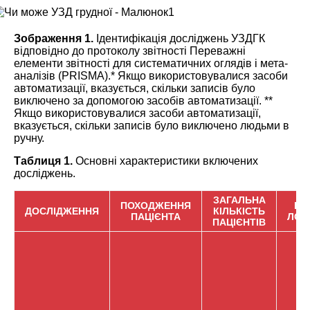
Зображення 1.
Ідентифікація досліджень
УЗДГК
відповідно до протоколу звітності Переважні
елементи звітності для систематичних оглядів і мета-
аналізів (PRISMA).* Якщо використовувалися засоби
автоматизації, вказується, скільки записів було
виключено за допомогою засобів автоматизації. **
Якщо використовувалися засоби автоматизації,
вказується, скільки записів було виключено людьми в
ручну.
Таблиця 1.
Основні характеристики включених
досліджень.
ЗАГАЛЬНА
ПОХОДЖЕННЯ
КІ
ДОСЛІДЖЕННЯ
КІЛЬКІСТЬ
ПАЦІЄНТА
ЛОБ
ПАЦІЄНТІВ