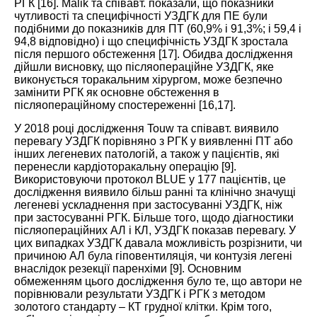
РГК [
16
]. Malik та співавт. показали, що показники
чутливості та специфічності УЗДГК для ПЕ були
подібними до показників для ПТ (60,9% і 91,3%; і 59,4 і
94,8 відповідно) і що специфічність УЗДГК зростала
після першого обстеження [
17
]. Обидва дослідження
дійшли висновку, що післяопераційне УЗДГК, яке
виконується торакальним хірургом, може безпечно
замінити РГК як основне обстеження в
післяопераційному спостереженні [
16
,
17
].
У 2018 році дослідження Touw та співавт. виявило
перевагу УЗДГК порівняно з РГК у виявленні ПТ або
інших легеневих патологій, а також у пацієнтів, які
перенесли кардіоторакальну операцію [
9
].
Використовуючи протокол BLUE у 177 пацієнтів, це
дослідження виявило більш ранні та клінічно значущі
легеневі ускладнення при застосуванні УЗДГК, ніж
при застосуванні РГК. Більше того, щодо діагностики
післяопераційних АЛ і КЛ, УЗДГК показав перевагу. У
цих випадках УЗДГК давала можливість розрізнити, чи
причиною АЛ була гіповентиляція, чи контузія легені
внаслідок резекції паренхіми [
9
]. Основним
обмеженням цього дослідження було те, що автори не
порівнювали результати УЗДГК і РГК з методом
золотого стандарту – КТ грудної клітки. Крім того,