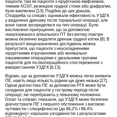
пацієнти, такі як пацієнти з хірургічною емфіземою,
тяжким ХОЗЛ, резекцією грудної стінки або діафрагми,
були виключені [
13
]. Подібно до цих доказів,
Chiappetta та співавт. оцінювали ефективність УЗДГК
у видаленні дренажу після торакальної операції, але
вони також зосередилися на типі операції. Було
висловлено припущення, що за допомогою
локалізованого апікального ПТ без витоку повітря
можна безпечно видалити дренаж грудної клітки [
8
]. В
результаті вищезазначених досліджень можна
припустити, що пацієнти з неускладненими
хірургічними втручаннями або мінімально
інвазивними операціями є ідеальними групами
пацієнтів для післяопераційного спостереження з
використанням УЗДГК [
8
,
13
].
Відомо, що за допомогою УЗДГК можна легко виявити
ПЕ, навіть якщо кількість рідини ще дуже низька [
27
].
Однак діагностика ПЕ за допомогою РГК може бути
складною для пацієнтів у гострому періоді після
операції, які перебувають у лежачому положенні.
Dzian та співавт. показали, що УЗДГК може безпечно
діагностувати ПЕ з першого обстеження з високою
чутливістю і специфічністю (до 86,2% і 88,4%
відповідно) і хорошою узгодженістю з результатами