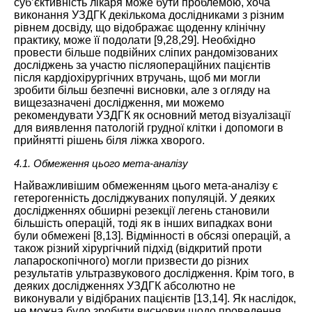
суб’єктивність лікаря може бути проблемою, хоча
виконання УЗДГК декількома дослідниками з різним
рівнем досвіду, що відображає щоденну клінічну
практику, може її подолати [
9
,
28
,
29
]. Необхідно
провести більше подвійних сліпих рандомізованих
досліджень за участю післяопераційних пацієнтів
після кардіохірургічних втручань, щоб ми могли
зробити більш безпечні висновки, але з огляду на
вищезазначені дослідження, ми можемо
рекомендувати УЗДГК як основний метод візуалізації
для виявлення патологій грудної клітки і допомоги в
прийнятті рішень біля ліжка хворого.
4.1. Обмеження цього мета-аналізу
Найважливішим обмеженням цього мета-аналізу є
гетерогенність досліджуваних популяцій. У деяких
дослідженнях обширні резекції легень становили
більшість операцій, тоді як в інших випадках вони
були обмежені [
8
,
13
]. Відмінності в обсязі операцій, а
також різний хірургічний підхід (відкритий проти
лапароскопічного) могли призвести до різних
результатів ультразвукового дослідження. Крім того, в
деяких дослідженнях УЗДГК абсолютно не
виконували у відібраних пацієнтів [
13
,
14
]. Як наслідок,
не можна було зробити висновки щодо проведення