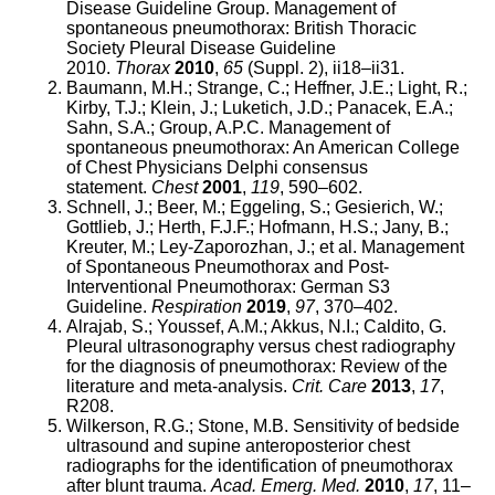
Disease Guideline Group. Management of
spontaneous pneumothorax: British Thoracic
Society Pleural Disease Guideline
2010.
Thorax
2010
,
65
(Suppl. 2), ii18–ii31.
Baumann, M.H.; Strange, C.; Heffner, J.E.; Light, R.;
Kirby, T.J.; Klein, J.; Luketich, J.D.; Panacek, E.A.;
Sahn, S.A.; Group, A.P.C. Management of
spontaneous pneumothorax: An American College
of Chest Physicians Delphi consensus
statement.
Chest
2001
,
119
, 590–602.
Schnell, J.; Beer, M.; Eggeling, S.; Gesierich, W.;
Gottlieb, J.; Herth, F.J.F.; Hofmann, H.S.; Jany, B.;
Kreuter, M.; Ley-Zaporozhan, J.; et al. Management
of Spontaneous Pneumothorax and Post-
Interventional Pneumothorax: German S3
Guideline.
Respiration
2019
,
97
, 370–402.
Alrajab, S.; Youssef, A.M.; Akkus, N.I.; Caldito, G.
Pleural ultrasonography versus chest radiography
for the diagnosis of pneumothorax: Review of the
literature and meta-analysis.
Crit. Care
2013
,
17
,
R208.
Wilkerson, R.G.; Stone, M.B. Sensitivity of bedside
ultrasound and supine anteroposterior chest
radiographs for the identification of pneumothorax
after blunt trauma.
Acad. Emerg. Med.
2010
,
17
, 11–