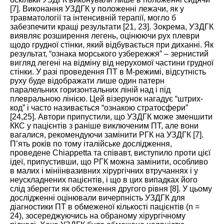
[
7
]. Виконання УЗДГК у положенні лежачи, як у
травматології та інтенсивній терапії, могло б
забезпечити кращі результати [
21
,
23
]. Зокрема, УЗДГК
виявляє розширення легень, оцінюючи рух плеври
щодо грудної стінки, який відбувається при диханні. Як
результат, “ознака морського узбережжя” – зернистий
вигляд легені на відміну від нерухомої частини грудної
стінки. У разі проведення ПТ в М-режимі, відсутність
руху буде відображати лише один патерн
паралельних горизонтальних ліній над і під
плевральною лінією. Цей візерунок нагадує “штрих-
код” і часто називається “ознакою стратосфери”
[
24
,
25
]. Автори припустили, що УЗДГК може зменшити
ККС у пацієнтів з раніше виключеним ПТ, але вони
вагалися, рекомендуючи замінити РГК на УЗДГК [
7
].
П’ять років по тому італійське дослідження,
проведене Chiappetta та співавт, виступило проти цієї
ідеї, припустивши, що РГК можна замінити, особливо
в малих і мініінвазивних хірургічних втручаннях і у
неускладнених пацієнтів, і що в цих випадках його
слід зберегти як обстеження другого рівня [
8
]. У цьому
дослідженні оцінювали вичерпність УЗДГК для
діагностики ПТ в обмеженої кількості пацієнтів (n =
24), зосереджуючись на обраному хірургічному