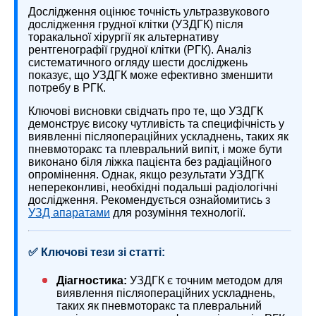
Дослідження оцінює точність ультразвукового
дослідження грудної клітки (УЗДГК) після
торакальної хірургії як альтернативу
рентгенографії грудної клітки (РГК). Аналіз
систематичного огляду шести досліджень
показує, що УЗДГК може ефективно зменшити
потребу в РГК.
Ключові висновки свідчать про те, що УЗДГК
демонструє високу чутливість та специфічність у
виявленні післяопераційних ускладнень, таких як
пневмоторакс та плевральний випіт, і може бути
виконано біля ліжка пацієнта без радіаційного
опромінення. Однак, якщо результати УЗДГК
непереконливі, необхідні подальші радіологічні
дослідження. Рекомендується ознайомитись з
УЗД апаратами
для розуміння технології.
✅ Ключові тези зі статті:
Діагностика:
УЗДГК є точним методом для
виявлення післяопераційних ускладнень,
таких як пневмоторакс та плевральний