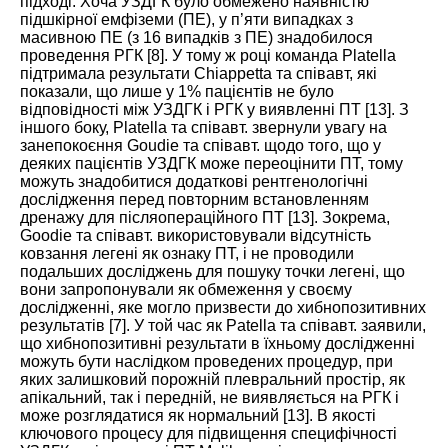
підході. Хоча УЗДГК було обмежено наявністю
підшкірної емфіземи (ПЕ), у п’яти випадках з
масивною ПЕ (з 16 випадків з ПЕ) знадобилося
проведення РГК [
8
]. У тому ж році команда Platella
підтримала результати Chiappetta та співавт, які
показали, що лише у 1% пацієнтів не було
відповідності між УЗДГК і РГК у виявленні ПТ [
13
]. З
іншого боку, Platella та співавт. звернули увагу на
занепокоєння Goudie та співавт. щодо того, що у
деяких пацієнтів УЗДГК може переоцінити ПТ, тому
можуть знадобитися додаткові рентгенологічні
дослідження перед повторним встановленням
дренажу для післяопераційного ПТ [
13
]. Зокрема,
Goodie та співавт. використовували відсутність
ковзання легені як ознаку ПТ, і не проводили
подальших досліджень для пошуку точки легені, що
вони запропонували як обмеження у своєму
дослідженні, яке могло призвести до хибнопозитивних
результатів [
7
]. У той час як Patella та співавт. заявили,
що хибнопозитивні результати в їхньому дослідженні
можуть бути наслідком проведених процедур, при
яких залишковий порожній плевральний простір, як
апікальний, так і передній, не виявляється на РГК і
може розглядатися як нормальний [
13
]. В якості
ключового процесу для підвищення специфічності