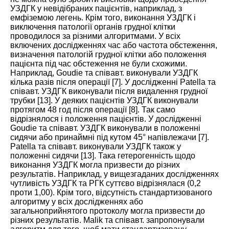
УЗДГК у невідібраних пацієнтів, наприклад, з
емфіземою легень. Крім того, виконання УЗДГК і
виключення патології органів грудної клітки
проводилося за різними алгоритмами. У всіх
включених дослідженнях час або частота обстеження,
визначення патологій грудної клітки або положення
пацієнта під час обстеження не були схожими.
Наприклад, Goudie та співавт. виконували УЗДГК
кілька разів після операції [
7
]. У дослідженні Patella та
співавт. УЗДГК виконували після видалення грудної
трубки [
13
]. У деяких пацієнтів УЗДГК виконували
протягом 48 год після операції [
8
]. Так само
відрізнялося і положення пацієнтів. У дослідженні
Goudie та співавт. УЗДГК виконували в положенні
сидячи або принаймні під кутом 45° напівлежачи [
7
].
Patella та співавт. виконували УЗДГК також у
положенні сидячи [
13
]. Така гетерогенність щодо
виконання УЗДГК могла призвести до різних
результатів. Наприклад, у вищезгаданих дослідженнях
чутливість УЗДГК та РГК суттєво відрізнялася (0,2
проти 1,00). Крім того, відсутність стандартизованого
алгоритму у всіх дослідженнях або
загальноприйнятого протоколу могла призвести до
різних результатів. Malik та співавт. запропонували