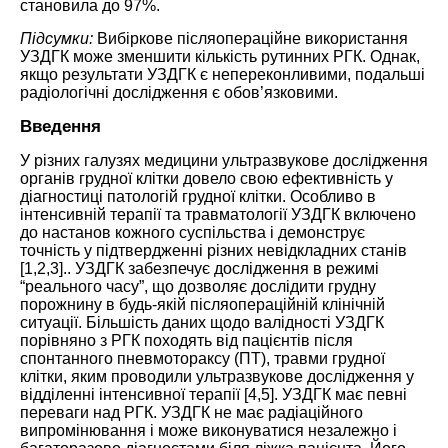
становила до 97%.
Підсумки:
Вибіркове післяопераційне використання
УЗДГК може зменшити кількість рутинних РГК. Однак,
якщо результати УЗДГК є непереконливими, подальші
радіологічні дослідження є обов’язковими.
Введення
У різних галузях медицини ультразвукове дослідження
органів грудної клітки довело свою ефективність у
діагностиці патологій грудної клітки. Особливо в
інтенсивній терапії та травматології УЗДГК включено
до настанов кожного суспільства і демонструє
точність у підтвердженні різних невідкладних станів
[
1
,
2
,
3
].. УЗДГК забезпечує дослідження в режимі
“реального часу”, що дозволяє дослідити грудну
порожнину в будь-якій післяопераційній клінічній
ситуації. Більшість даних щодо валідності УЗДГК
порівняно з РГК походять від пацієнтів після
спонтанного пневмотораксу (ПТ), травми грудної
клітки, яким проводили ультразвукове дослідження у
відділенні інтенсивної терапії [
4
,
5
]. УЗДГК має певні
переваги над РГК. УЗДГК не має радіаційного
випромінювання і може виконуватися незалежно і