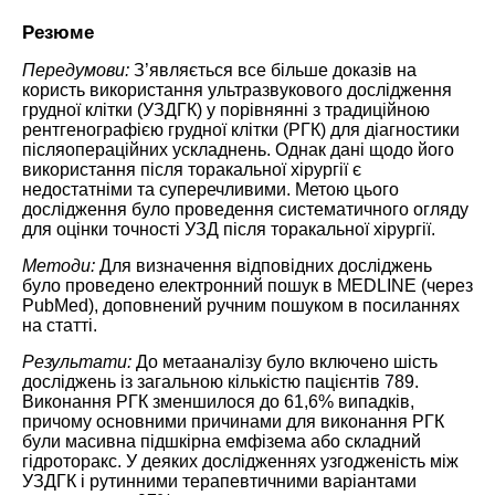
Резюме
Передумови:
З’являється все більше доказів на
користь використання ультразвукового дослідження
грудної клітки (УЗДГК) у порівнянні з традиційною
рентгенографією грудної клітки (РГК) для діагностики
післяопераційних ускладнень. Однак дані щодо його
використання після торакальної хірургії є
недостатніми та суперечливими. Метою цього
дослідження було проведення систематичного огляду
для оцінки точності УЗД після торакальної хірургії.
Методи:
Для визначення відповідних досліджень
було проведено електронний пошук в MEDLINE (через
PubMed), доповнений ручним пошуком в посиланнях
на статті.
Результати:
До метааналізу було включено шість
досліджень із загальною кількістю пацієнтів 789.
Виконання РГК зменшилося до 61,6% випадків,
причому основними причинами для виконання РГК
були масивна підшкірна емфізема або складний
гідроторакс. У деяких дослідженнях узгодженість між
УЗДГК і рутинними терапевтичними варіантами