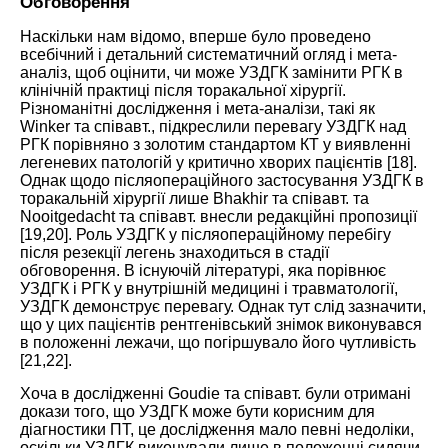
Обговорення
Наскільки нам відомо, вперше було проведено
всебічний і детальний систематичний огляд і мета-
аналіз, щоб оцінити, чи може УЗДГК замінити РГК в
клінічній практиці після торакальної хірургії.
Різноманітні дослідження і мета-аналізи, такі як
Winker та співавт., підкреслили перевагу УЗДГК над
РГК порівняно з золотим стандартом КТ у виявленні
легеневих патологій у критично хворих пацієнтів [
18
].
Однак щодо післяопераційного застосування УЗДГК в
торакальній хірургії лише Bhakhir та співавт. та
Nooitgedacht та співавт. внесли редакційні пропозиції
[
19
,
20
]. Роль УЗДГК у післяопераційному перебігу
після резекції легень знаходиться в стадії
обговорення. В існуючій літературі, яка порівнює
УЗДГК і РГК у внутрішній медицині і травматології,
УЗДГК демонструє перевагу. Однак тут слід зазначити,
що у цих пацієнтів рентгенівський знімок виконувався
в положенні лежачи, що погіршувало його чутливість
[
21
,
22
].
Хоча в дослідженні Goudie та співавт. були отримані
докази того, що УЗДГК може бути корисним для
діагностики ПТ, це дослідження мало певні недоліки,
оскільки УЗДГК виконували лише в положенні сидячи