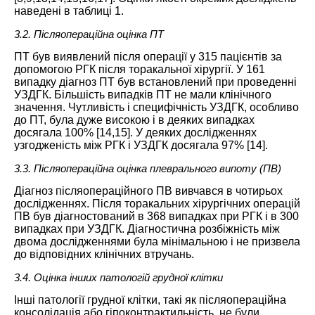
наведені в
таблиці 1
.
3.2. Післяопераційна оцінка ПТ
ПТ був виявлений після операції у 315 пацієнтів за
допомогою
РГК
після торакальної хірургії. У 161
випадку діагноз ПТ був встановлений при проведенні
УЗДГК
. Більшість випадків ПТ не мали клінічного
значення. Чутливість і специфічність
УЗДГК
, особливо
до ПТ, була дуже високою і в деяких випадках
досягала 100% [
14
,
15
]. У деяких дослідженнях
узгодженість між РГК і
УЗДГК
досягала 97% [
14
].
3.3. Післяопераційна оцінка плеврального випоту (ПВ)
Діагноз післяопераційного ПВ вивчався в чотирьох
дослідженнях. Після торакальних хірургічних операцій
ПВ був діагностований в 368 випадках при РГК і в 300
випадках при
УЗДГК
. Діагностична розбіжність між
двома дослідженнями була мінімальною і не призвела
до відповідних клінічних втручань.
3.4. Оцінка інших патологій грудної клітки
Інші патології грудної клітки, такі як післяопераційна
консолідація або гіпоконтрактильність, не були