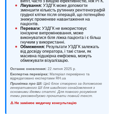
випіт, часто з вищою ефективністю, ніж РГК.
Лікування:
УЗДГК може допомогти
зменшити кількість рутинних рентгенографій
грудної клітки після операцій, що потенційно
знижує променеве навантаження на
пацієнтів.
Переваги:
УЗДГК не використовує
іонізуюче випромінювання, може
виконуватися біля ліжка пацієнта і є більш
гнучким у використанні.
Обмеження:
Результати УЗДГК залежать
від досвіду оператора, і такі стани, як
масивна підшкірна емфізема, можуть
обмежувати візуалізацію.
Останнє оновлення:
22 липня 2025 р.
Експертна перевірка:
Матеріал перевірено та
відредаговано експертами RH.ua
Примітка про ШІ:
Цей блок створено за допомогою
генеративного ШІ для швидкого ознайомлення з
основними ідеями статті. Для повного розуміння
теми рекомендуємо прочитати повний текст.
⚠️ Не замінює медичну консультацію