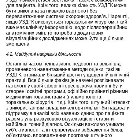
для пацієнта. Крім того, велика кількість УЗДГК може
бути виконана за низькою вартістю і без
перевантаження системи охорони здоров’я. Нарешті,
якщо УЗДГК виконується торакальним хірургом, який
вже має клінічну інформацію щодо післяопераційних
анатомічних змін, то потреба в додаткових
візуалізаційних дослідженнях може бути ще більше
зменшена.
4.2. Майбутні напрямки діяльності
Останнім часом неінвазивні, недорогі та вільні від
променевого навантаження методи оцінки, такі як
УЗДГК, отримали більший доступ у щоденній клінічній
практиці. Все більше фахівців навчені розпізнавати
патології у своїй сфері інтересів, хоча повинні бути
створені освітні програми, офіційно прийняті різними
медичними товариствами (пульмонологів,
торакальних хірургів і т.д.). Крім того, штучний інтелект
з використанням складних алгоритмів міг би надавати
підтримку в аналізі всіх наявних даних про пацієнта
разом з ультразвуковою візуалізацією і ставити
найбільш точний діагноз. Оскільки важливо уникати
суб’єктивності та інтерпретувати зображення більш
об’єктивно, впровадження програми штучного