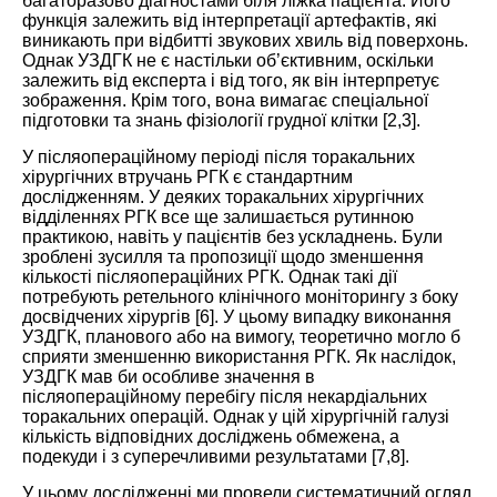
багаторазово діагностами біля ліжка пацієнта. Його
функція залежить від інтерпретації артефактів, які
виникають при відбитті звукових хвиль від поверхонь.
Однак УЗДГК не є настільки об’єктивним, оскільки
залежить від експерта і від того, як він інтерпретує
зображення. Крім того, вона вимагає спеціальної
підготовки та знань фізіології грудної клітки [
2
,
3
].
У післяопераційному періоді після торакальних
хірургічних втручань РГК є стандартним
дослідженням. У деяких торакальних хірургічних
відділеннях РГК все ще залишається рутинною
практикою, навіть у пацієнтів без ускладнень. Були
зроблені зусилля та пропозиції щодо зменшення
кількості післяопераційних РГК. Однак такі дії
потребують ретельного клінічного моніторингу з боку
досвідчених хірургів [
6
]. У цьому випадку виконання
УЗДГК, планового або на вимогу, теоретично могло б
сприяти зменшенню використання РГК. Як наслідок,
УЗДГК мав би особливе значення в
післяопераційному перебігу після некардіальних
торакальних операцій. Однак у цій хірургічній галузі
кількість відповідних досліджень обмежена, а
подекуди і з суперечливими результатами [
7
,
8
].
У цьому дослідженні ми провели систематичний огляд