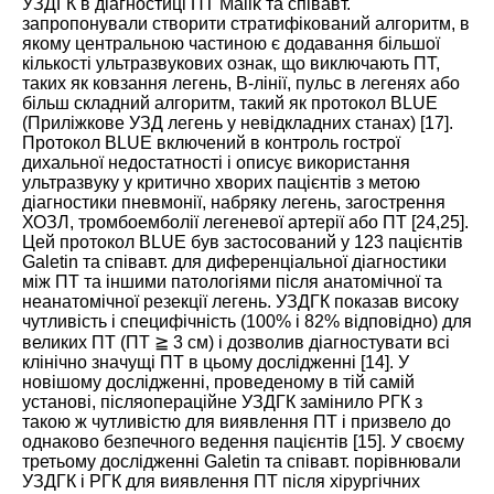
УЗДГК в діагностиці ПТ Malik та співавт.
запропонували створити стратифікований алгоритм, в
якому центральною частиною є додавання більшої
кількості ультразвукових ознак, що виключають ПТ,
таких як ковзання легень, В-лінії, пульс в легенях або
більш складний алгоритм, такий як протокол BLUE
(Приліжкове УЗД легень у невідкладних станах) [
17
].
Протокол BLUE включений в контроль гострої
дихальної недостатності і описує використання
ультразвуку у критично хворих пацієнтів з метою
діагностики пневмонії, набряку легень, загострення
ХОЗЛ, тромбоемболії легеневої артерії або ПТ [
24
,
25
].
Цей протокол BLUE був застосований у 123 пацієнтів
Galetin та співавт. для диференціальної діагностики
між ПТ та іншими патологіями після анатомічної та
неанатомічної резекції легень. УЗДГК показав високу
чутливість і специфічність (100% і 82% відповідно) для
великих ПТ (ПТ
≧
3 см) і дозволив діагностувати всі
клінічно значущі ПТ в цьому дослідженні [
14
]. У
новішому дослідженні, проведеному в тій самій
установі, післяопераційне УЗДГК замінило РГК з
такою ж чутливістю для виявлення ПТ і призвело до
однаково безпечного ведення пацієнтів [
15
]. У своєму
третьому дослідженні Galetin та співавт. порівнювали
УЗДГК і РГК для виявлення ПТ після хірургічних