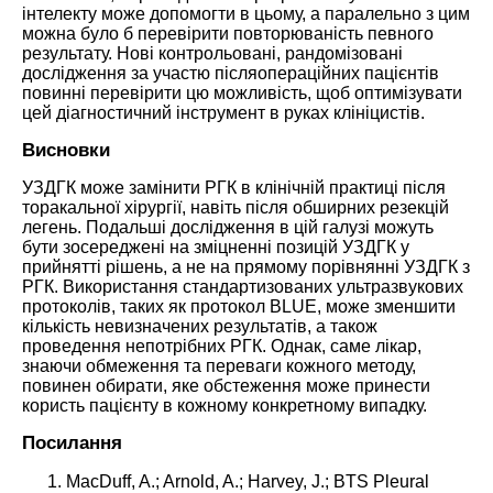
інтелекту може допомогти в цьому, а паралельно з цим
можна було б перевірити повторюваність певного
результату. Нові контрольовані, рандомізовані
дослідження за участю післяопераційних пацієнтів
повинні перевірити цю можливість, щоб оптимізувати
цей діагностичний інструмент в руках клініцистів.
Висновки
УЗДГК може замінити РГК в клінічній практиці після
торакальної хірургії, навіть після обширних резекцій
легень. Подальші дослідження в цій галузі можуть
бути зосереджені на зміцненні позицій УЗДГК у
прийнятті рішень, а не на прямому порівнянні УЗДГК з
РГК. Використання стандартизованих ультразвукових
протоколів, таких як протокол BLUE, може зменшити
кількість невизначених результатів, а також
проведення непотрібних РГК. Однак, саме лікар,
знаючи обмеження та переваги кожного методу,
повинен обирати, яке обстеження може принести
користь пацієнту в кожному конкретному випадку.
Посилання
MacDuff, A.; Arnold, A.; Harvey, J.; BTS Pleural