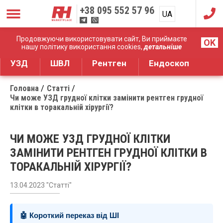
+38
095 552 57 96
UA
RU
Дистрибуція медичного обладнання
Продовжуючи використовувати сайт, Ви приймаєте
OK
нашу політику використання cookies,
детальніше
УЗД
ШВЛ
Рентген
Ендоскоп
Головна
Статті
Чи може УЗД грудної клітки замінити рентген грудної
клітки в торакальній хірургії?
ЧИ МОЖЕ УЗД ГРУДНОЇ КЛІТКИ
ЗАМІНИТИ РЕНТГЕН ГРУДНОЇ КЛІТКИ В
ТОРАКАЛЬНІЙ ХІРУРГІЇ?
13.04.2023 "Статті"
🤖 Короткий переказ від ШІ