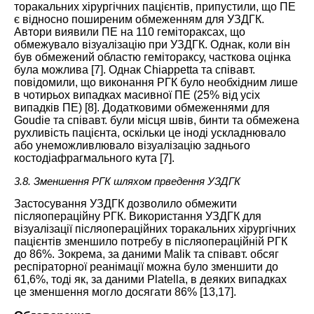
торакальних хірургічних пацієнтів, припустили, що ПЕ
є відносно поширеним обмеженням для УЗДГК.
Автори виявили ПЕ на 110 гемітораксах, що
обмежувало візуалізацію при УЗДГК. Однак, коли він
був обмежений областю гемітораксу, часткова оцінка
була можлива [
7
]. Однак Chiappetta та співавт.
повідомили, що виконання РГК було необхідним лише
в чотирьох випадках масивної ПЕ (25% від усіх
випадків ПЕ) [
8
]. Додатковими обмеженнями для
Goudie та співавт. були місця швів, бинти та обмежена
рухливість пацієнта, оскільки це іноді ускладнювало
або унеможливлювало візуалізацію заднього
костодіафрагмального кута [
7
].
3.8. Зменшення РГК шляхом прведення УЗДГК
Застосування УЗДГК дозволило обмежити
післяопераційну РГК. Використання УЗДГК для
візуалізації післяопераційних торакальних хірургічних
пацієнтів зменшило потребу в післяопераційній РГК
до 86%. Зокрема, за даними Malik та співавт. обсяг
респіраторної реанімації можна було зменшити до
61,6%, тоді як, за даними Platella, в деяких випадках
це зменшення могло досягати 86% [
13
,
17
].