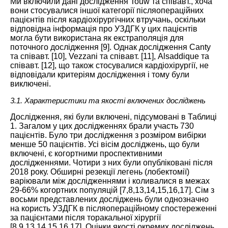
Ми включили дані дослідження Touw та співавт., хоча
вони стосувалися іншої категорії післяопераційних
пацієнтів після кардіохірургічних втручань, оскільки
відповідна інформація про
УЗДГК
у цих пацієнтів
могла бути використана як екстраполяція для
поточного дослідження [
9
]. Однак дослідження Canty
та співавт. [
10
], Vezzani та співавт. [
11
], Alsaddique та
співавт. [
12
], що також стосувалися кардіохірургії, не
відповідали критеріям дослідження і тому були
виключені.
3.1. Характеристики та якості включених досліджень
Дослідження, які були включені, підсумовані в
Таблиці
1
. Загалом у цих дослідженнях брали участь 730
пацієнтів. Було три дослідження з розміром вибірки
менше 50 пацієнтів. Усі вісім досліджень, що були
включені, є когортними проспективними
дослідженнями. Чотири з них були опубліковані після
2018 року. Обширні резекції легень (лобектомії)
варіювали між дослідженнями і коливалися в межах
29-66% когортних популяцій [
7
,
8
,
13
,
14
,
15
,
16
,
17
]. Сім з
восьми представлених досліджень були однозначно
на користь
УЗДГК
в післяопераційному спостереженні
за пацієнтами після торакальної хірургії
[
8
,
9
,
13
,
14
,
15
,
16
,
17
]. Оцінки якості окремих досліджень