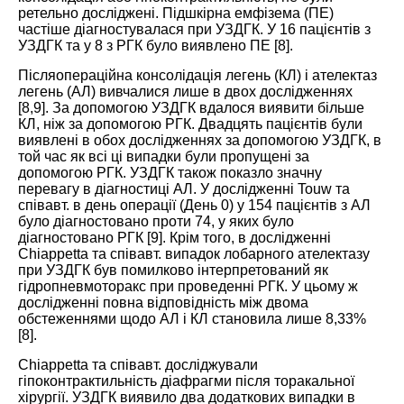
ретельно досліджені. Підшкірна емфізема (ПЕ)
частіше діагностувалася при
УЗДГК
. У 16 пацієнтів з
УЗДГК
та у 8 з РГК було виявлено ПЕ [
8
].
Післяопераційна консолідація легень (КЛ) і ателектаз
легень (АЛ) вивчалися лише в двох дослідженнях
[
8
,
9
]. За допомогою
УЗДГК
вдалося виявити більше
КЛ, ніж за допомогою
РГК
. Двадцять пацієнтів були
виявлені в обох дослідженнях за допомогою
УЗДГК
, в
той час як всі ці випадки були пропущені за
допомогою
РГК
.
УЗДГК
також показло значну
перевагу в діагностиці АЛ. У дослідженні Touw та
співавт. в день операції (День 0) у 154 пацієнтів з АЛ
було діагностовано проти 74, у яких було
діагностовано
РГК
[
9
]. Крім того, в дослідженні
Chiappetta та співавт. випадок лобарного ателектазу
при
УЗДГК
був помилково інтерпретований як
гідропневмоторакс при проведенні
РГК
. У цьому ж
дослідженні повна відповідність між двома
обстеженнями щодо АЛ і КЛ становила лише 8,33%
[
8
].
Chiappetta та співавт. досліджували
гіпоконтрактильність діафрагми після торакальної
хірургії.
УЗДГК
виявило два додаткових випадки в