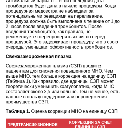
Оптимальный вариант – если последняя доза
тромбоцитов будет дана в начале процедуры. Когда
процедурная медсестра не наблюдает за
потенциальными реакциями на переливание,
процедура должна быть выполнена в течение от 1 до
2 часов после введения тромбоцитов. После
введения тромбоцитов, как правило, не
рекомендуется перепроверять их число перед
процедурой. Это задерживает процедуру, что в свою
очередь, уменьшает эффективность тромбоцитов.
Свежезамороженная плазма
Свежезамороженная плазма (СЗП) вводится
пациентам для снижения повышенного МНО. Чем
выше МНО, тем больше коррекция на единицу СЗП
(Таблица 1). Как правило, две единицы СЗП может
теоретически уменьшить коагулопатию, когда МНО
составляет около 2,5 или больше. Тем не менее, есть
данные в пользу поддержки или опровержения
преимущества СЗП.
Таблица 1.
Оценка коррекции МНО на единицу СЗП
КОРРЕКЦИЯ ЗА СЧЕТ
ПРЕДТРАНСФУЗИОННОЕ
ЕДИНИЦЫ СЗП,