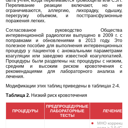
быть учтен, когда переливаются тромбоциты или СЗП.
Переливание реакции включают, но не
ограничиваются, аллергию, лихорадку, одышку,
перегрузку объемом, и посттрансфузионные
поражения легких.
Согласованое руководство Общества
интервенционной радиологии выпущено в 2009 г. с
поправками и обновлениями в 2013 году. Это
полезное пособие для выполнения интервенционных
процедур у пациентов с аномальными параметрами
коагуляции или заведомо известной коагулопатией.
Процедуры были разделены на: процедуры с низким,
средним и высоким риском кровотечения с
рекомендациями для лабораторного анализа и
лечения.
Модификации этих таблиц приведены в таблицах 2-4.
Таблица 2.
Низкий риск кровотечения
ПРЕДПРОЦЕДУРНЫЕ
ПРОЦЕДУРЫ
ЛАБОРАТОРНЫЕ
ЛЕЧЕНИЕ
ТЕСТЫ
МНО коррекция
если > 2,0 (СЗП