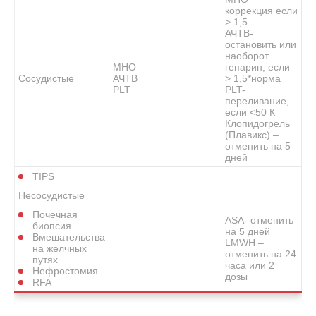
коррекция если
> 1,5
АЧТВ-
остановить или
наоборот
МНО
гепарин, если
Сосудистые
АЧТВ
> 1,5*норма
PLT
PLT-
переливание,
если <50 К
Клопидогрель
(Плавикс) –
отменить на 5
дней
TIPS
Несосудистые
Почечная
ASA- отменить
биопсия
на 5 дней
Вмешательства
LMWH –
на желчных
отменить на 24
путях
часа или 2
Нефростомия
дозы
RFA