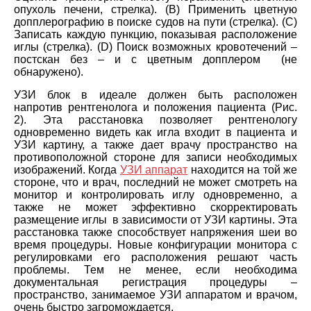
опухоль печени, стрелка). (B) Применить цветную
допплерографию в поиске судов на пути (стрелка). (C)
Записать каждую пункцию, показывая расположение
иглы (стрелка). (D) Поиск возможных кровотечений –
постскан без – и с цветным допплером (не
обнаружено).
УЗИ блок в идеале должен быть расположен
напротив рентгенолога и положения пациента (Рис.
2). Эта расстановка позволяет рентгенологу
одновременно видеть как игла входит в пациента и
УЗИ картину, а также дает врачу пространство на
противоположной стороне для записи необходимых
изображений. Когда
УЗИ аппарат
находится на той же
стороне, что и врач, последний не может смотреть на
монитор и контролировать иглу одновременно, а
также не может эффективно скорректировать
размещение иглы в зависимости от УЗИ картины. Эта
расстановка также способствует напряжения шеи во
время процедуры. Новые конфигурации монитора с
регулировками его расположения решают часть
проблемы. Тем не менее, если необходима
документальная регистрация процедуры –
пространство, занимаемое УЗИ аппаратом и врачом,
очень быстро загромождается.