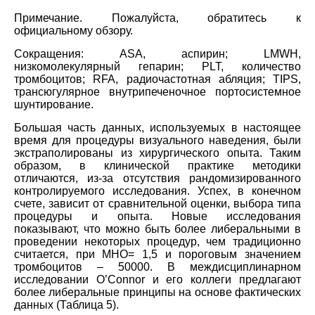
Примечание. Пожалуйста, обратитесь к
официальному обзору.
Сокращения: ASA, аспирин; LMWH,
низкомолекулярный гепарин; PLT, количество
тромбоцитов; RFA, радиочастотная абляция; TIPS,
трансюгулярное внутрипеченочное портосистемное
шунтирование.
Большая часть данных, используемых в настоящее
время для процедуры визуального наведения, были
экстраполированы из хирургического опыта. Таким
образом, в клинической практике методики
отличаются, из-за отсутствия рандомизированного
контролируемого исследования. Успех, в конечном
счете, зависит от сравнительной оценки, выбора типа
процедуры и опыта. Новые исследования
показывают, что можно быть более либеральными в
проведении некоторых процедур, чем традиционно
считается, при МНО= 1,5 и пороговым значением
тромбоцитов – 50000. В междисциплинарном
исследовании O’Connor и его коллеги предлагают
более либеральные принципы на основе фактических
данных (Таблица 5).