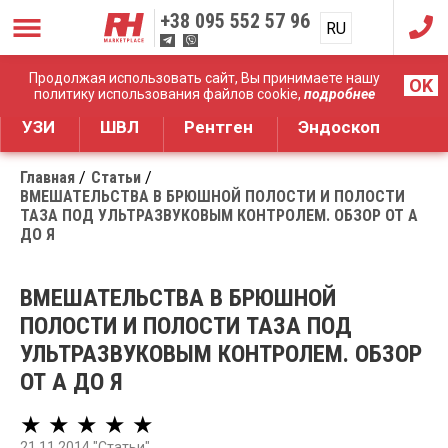
+38
095 552 57 96
RU
UA
Дистрибуция медицинского оборудования
Продолжая использовать сайт, Вы принимаете нашу
OK
политику использования файлов cookie,
подробнее
УЗИ
ШВЛ
Рентген
Эндоскоп
Главная
Статьи
ВМЕШАТЕЛЬСТВА В БРЮШНОЙ ПОЛОСТИ И ПОЛОСТИ
ТАЗА ПОД УЛЬТРАЗВУКОВЫМ КОНТРОЛЕМ. ОБЗОР ОТ А
ДО Я
ВМЕШАТЕЛЬСТВА В БРЮШНОЙ
ПОЛОСТИ И ПОЛОСТИ ТАЗА ПОД
УЛЬТРАЗВУКОВЫМ КОНТРОЛЕМ. ОБЗОР
ОТ А ДО Я
★ ★ ★ ★ ★
21.11.2014 "Статьи"