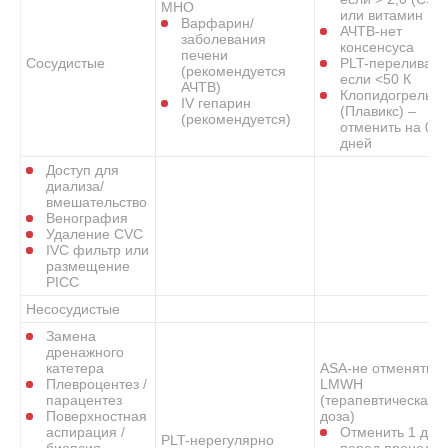
МНО
или витамин К)
Варфарин/
АЧТВ-нет
заболевания
консенсуса
печени
Сосудистые
PLT-переливани
(рекомендуется
если <50 К
АЧТВ)
Клопидогрель
IV гепарин
(Плавикс) –
(рекомендуется)
отменить на 0-5
дней
Доступ для
диализа/
вмешательство
Венография
Удаление CVC
IVC фильтр или
размещение
PICC
Несосудистые
Замена
дренажного
катетера
ASA-не отменять
Плевроцентез /
LMWH
парацентез
(терапевтическая
Поверхностная
доза)
аспирация /
Отменить 1 доз
PLT-нерегулярно
биопсия
перед процедур