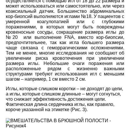
осуществляется с помощью игл от 18 до 22 размера и
может использоваться или самостоятельно, или через
коаксиальный датчик. Большинство абдоминальных
кор-биопсий выполняются иглами №18. У пациентов с
умеренной коагулопатией или с глубокими
поражениями, в которых могут быть повреждены
кровеносные сосуды, сокращение размера иглы до
№20 или выполнение FNA, вместо кор-биопсии,
предпочтительнее, так как игла большего размера
чаще связана с геморрагическими осложнениями.
Тем не менее, многие исследования не сообщают об
увеличении риска кровотечения при увеличении
размера иглы. Небольшие очаги поражения или
расположенные рядом с жизненно важными
структурами требуют использования игл с меньшим
шагом – например, 1 см вместо 2 см.
Иглы, которые слишком коротки – не доходят до цели,
а иглы, которые слишком длинные – могут согнуться,
что снижает эффективность достижения цели.
Фактическая длина сердечника иглы, как правило,
короче указанной на этикетке (Рис. 3).