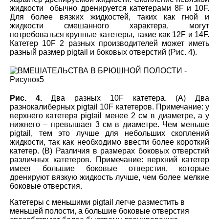
жидкости обычно дренируется катетерами 8F и 10F.
Для более вязких жидкостей, таких как гной и
жидкости смешанного характера, могут
потребоваться крупные катетеры, такие как 12F и 14F.
Катетер 10F 2 разных производителей может иметь
разный размер pigtail и боковых отверстий (Рис. 4).
Рис. 4.
Два разных 10F катетера. (A) Два
разнокалиберных pigtail 10F катетеров. Примечание: у
верхнего катетера pigtail менее 2 см в диаметре, а у
нижнего – превышает 3 см в диаметре. Чем меньше
pigtail, тем это лучше для небольших скоплений
жидкости, так как необходимо ввести более короткий
катетер. (В) Различия в размерах боковых отверстий
различных катетеров. Примечание: верхний катетер
имеет большие боковые отверстия, которые
дренируют вязкую жидкость лучше, чем более мелкие
боковые отверстия.
Катетеры с меньшими pigtail легче разместить в
меньшей полости, а большие боковые отверстия