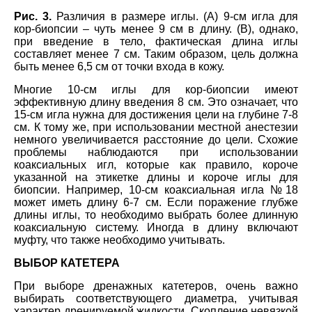
Рис. 3.
Различия в размере иглы. (A) 9-см игла для
кор-биопсии – чуть менее 9 см в длину. (В), однако,
при введение в тело, фактическая длина иглы
составляет менее 7 см. Таким образом, цель должна
быть менее 6,5 см от точки входа в кожу.
Многие 10-см иглы для кор-биопсии имеют
эффективную длину введения 8 см. Это означает, что
15-см игла нужна для достижения цели на глубине 7-8
см. К тому же, при использовании местной анестезии
немного увеличивается расстояние до цели. Схожие
проблемы наблюдаются при использовании
коаксиальных игл, которые как правило, короче
указанной на этикетке длины и короче иглы для
биопсии. Например, 10-см коаксиальная игла №18
может иметь длину 6-7 см. Если поражение глубже
длины иглы, то необходимо выбрать более длинную
коаксиальную систему. Иногда в длину включают
муфту, что также необходимо учитывать.
ВЫБОР КАТЕТЕРА
При выборе дренажных катетеров, очень важно
выбирать соответствующего диаметра, учитывая
характер дренируемой жидкости. Скопление невязкой