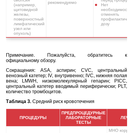
рекомендуемо
(например,
Нет
щитовидной
необходимости
железы,
отменять
поверхностный
профилактичес
лимфатический
дозу
узел или
опухоль)
Примечание. Пожалуйста, обратитесь к
официальному обзору.
Сокращения: ASA, аспирин; CVC, центральный
венозный катетер; IV, внутривенно; IVC, нижняя полая
вена; LMWH, низкомолекулярный гепарин; PICC,
центральный катетер вводимый периферически; PLT,
количество тромбоцитов.
Таблица 3.
Средний риск кровотечения
ПРЕДПРОЦЕДУРНЫЕ
ПРОЦЕДУРЫ
ЛАБОРАТОРНЫЕ
ЛЕЧЕ
ТЕСТЫ
МНО коррек