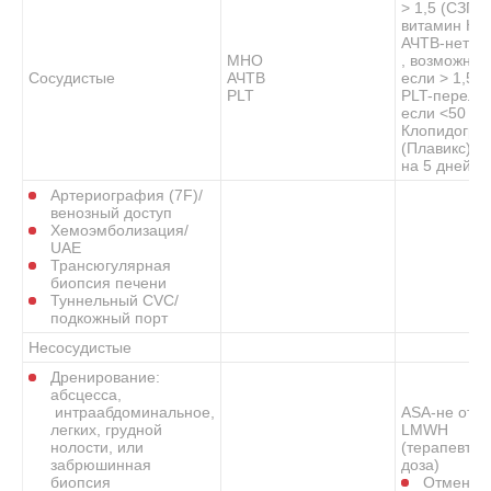
> 1,5 (СЗП 
витамин К)
АЧТВ-нет ко
МНО
, возможна 
Сосудистые
АЧТВ
если > 1,5*
PLT
PLT-перели
если <50 К
Клопидогре
(Плавикс) –
на 5 дней
Артериография (7F)/
венозный доступ
Хемоэмболизация/
UAE
Трансюгулярная
биопсия печени
Туннельный CVC/
подкожный порт
Несосудистые
Дренирование:
абсцесса,
интраабдоминальное,
ASA-не отм
легких, грудной
LMWH
нолости, или
(терапевтич
забрюшинная
доза)
биопсия
Отменить