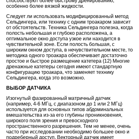
способствуют более быстрому дренированию,
особенно более вязкой жидкости.
Следует ли использовать модифицированный метод
Сельдингера, или технику с одним троакаром зависит
от обстоятельств. Техника Сельдингера полезна, когда
полость небольшая и глубоко расположена, а
оптимальное окно доступа узкое или находится в
чувствительной зоне. Если полость большая, с
широким окном доступа, в нечувствительном месте, то
методика одного троакара обеспечивает достаточно
простое и быстрое размещение катетера (12) Многие
дренажные катетеры сегодня имеют стандартную
конфигурацию троакара, что заменяет технику
Сельдингера, когда это возможно.
ВЫБОР ДАТЧИКА
Изогнутый фазированный матричный датчик
(например, 4-6 МГц, с диапазоном до 1 или 2 МГц)
используется для основных типов абдоминальных
вмешательства из-за его глубины проникновения,
широкого поля зрения и превосходного
пространственного разрешения. Тем не менее, очень
часто при исследовании необходимо большее окно и
подреберный доступ. Векторный датчик имеет