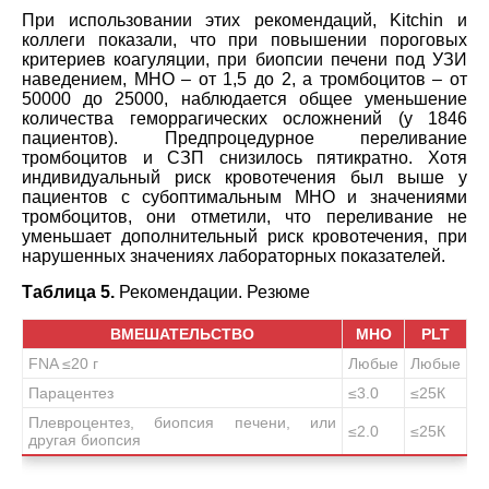
При использовании этих рекомендаций, Kitchin и
коллеги показали, что при повышении пороговых
критериев коагуляции, при биопсии печени под УЗИ
наведением, МНО – от 1,5 до 2, а тромбоцитов – от
50000 до 25000, наблюдается общее уменьшение
количества геморрагических осложнений (у 1846
пациентов). Предпроцедурное переливание
тромбоцитов и СЗП снизилось пятикратно. Хотя
индивидуальный риск кровотечения был выше у
пациентов с субоптимальным МНО и значениями
тромбоцитов, они отметили, что переливание не
уменьшает дополнительный риск кровотечения, при
нарушенных значениях лабораторных показателей.
Таблица 5.
Рекомендации. Резюме
ВМЕШАТЕЛЬСТВО
МНО
PLT
FNA ≤20 г
Любые
Любые
Парацентез
≤3.0
≤25К
Плевроцентез, биопсия печени, или
≤2.0
≤25К
другая биопсия