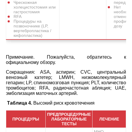
Чрескожная
перед пр
холецистостомия или
Нет
гастростомия
необход
RFA
отменять
Процедуры на
профила
позвоночнике (LP,
дозу
вертебропластика /
кифопластика)
Примечание. Пожалуйста, обратитесь к
официальному обзору.
Сокращения: ASA, аспирин; CVC, центральный
венозный катетер; LMWH, низкомолекулярный
гепарин; LP, спинномозговая пункция; PLT, количество
тромбоцитов; RFA, радиочастотная абляция; UAE,
эмболизация маточных артерий.
Таблица 4.
Высокий риск кровотечения
ПРЕДПРОЦЕДУРНЫЕ
ПРОЦЕДУРЫ
ЛАБОРАТОРНЫЕ
ЛЕЧЕНИЕ
ТЕСТЫ
МНО