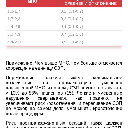
МНО
СРЕДНЕЕ И ОТКЛОНЕНИЕ
1,3-1,7
0,1 (0,1-0,2)
1,7-2,3
0,2 (0,1-0,3)
2.4-2.9
0,4 (0.1-0.7)
3.0-4.3
0,7 (0.2-1.5)
4.4-20.0
3,5 (1.1-8.4)
Примечание. Чем выше МНО, тем больше отмечается
коррекции на единицу СЗП.
Переливание плазмы имеет минимальное
воздействие на нормализацию умеренно
повышенной МНО, и поэтому СЗП неуместно заказать
у 10% до 83% пациентов (15). Легкие и умеренные
нарушения свертывания, как правило, не
увеличивают риск кровотечения, и переливание СЗП
не может, на самом деле, уменьшить кровотечение
после процедуры.
Риск посттрансфузионных реакций также должен