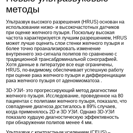
методы
Ультразвук высокого разрешения (HRUS) основан на
использовании низко- и высокочастотных датчиков
при оценке желчного пузыря. Поскольку высокая
частота характеризуется лучшим разрешением, HRUS
может лучше оценить слои стенки желчного пузыря и
более точно проанализировать изменение
внутреннего эхо-сигнала полипов по сравнению с
традиционной трансабдоминальной сонографией.
Хотя данные в литературе все еще ограничены,
HRUS, по-видимому, обеспечивает успешную работу
при оценке рака желчного пузыря и дифференциации
рака желчного пузыря от аденомиоматоза .
3D-УЗИ- это прогрессирующий метод диагностики
желчного пузыря. Исследование, проведенное на 80
пациентах с полипами желчного пузыря, показало, что
совпадение диагноза достигалось в 89% случаев,
когда применялось 2D и 3D УЗИ. Однако 3D-УЗИ
показало худшую диагностическую эффективность
при обнаружении полипов менее 4 мм.
Ультразвук с контрастным усилением (CEUS) –