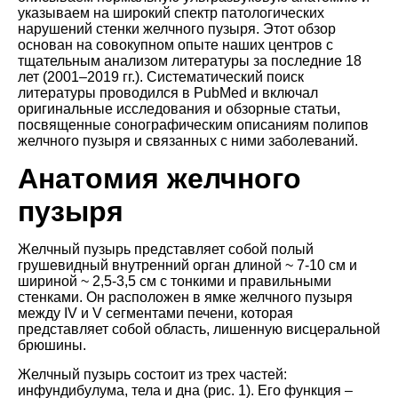
указываем на широкий спектр патологических
нарушений стенки желчного пузыря. Этот обзор
основан на совокупном опыте наших центров с
тщательным анализом литературы за последние 18
лет (2001–2019 гг.). Систематический поиск
литературы проводился в PubMed и включал
оригинальные исследования и обзорные статьи,
посвященные сонографическим описаниям полипов
желчного пузыря и связанных с ними заболеваний.
Анатомия желчного
пузыря
Желчный пузырь представляет собой полый
грушевидный внутренний орган длиной ~ 7-10 см и
шириной ~ 2,5-3,5 см с тонкими и правильными
стенками. Он расположен в ямке желчного пузыря
между IV и V сегментами печени, которая
представляет собой область, лишенную висцеральной
брюшины.
Желчный пузырь состоит из трех частей:
инфундибулума, тела и дна (рис. 1). Его функция –