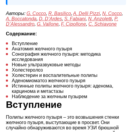
Авторы:
G. Cocco
,
R. Basilico
,
A. Delli Pizzi
,
N. Cocco
,
A. Boccatonda
,
D. D’Ardes
,
S. Fabiani
,
N. Anzoletti
,
P.
D’Alessandro
,
G. Vallone
,
F. Cipollone
,
C. Schiavone
Содержание:
Вступление
Анатомия желчного пузыря
Сонография желчного пузыря: методика
исследования
Новые ультразвуковые методы
Холестеролоз
Холестерин и воспалительные полипы
Аденомиоматоз желчного пузыря
Истинные полипы желчного пузыря: аденома,
карцинома и метастазы
Наблюдение за желчным пузырем
Вступление
Полипы желчного пузыря – это возвышения стенки
желчного пузыря, выступающие в просвет. Они
случайно обнаруживаются во время УЗИ брюшной