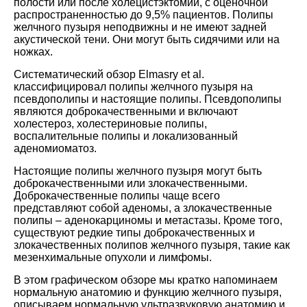
полости или после холецистэктомии, с оценочной
распространенностью до 9,5% пациентов. Полипы
желчного пузыря неподвижны и не имеют задней
акустической тени. Они могут быть сидячими или на
ножках.
Систематический обзор Elmasry et al.
классифицировал полипы желчного пузыря на
псевдополипы и настоящие полипы. Псевдополипы
являются доброкачественными и включают
холестероз, холестериновые полипы,
воспалительные полипы и локализованный
аденомиоматоз.
Настоящие полипы желчного пузыря могут быть
доброкачественными или злокачественными.
Доброкачественные полипы чаще всего
представляют собой аденомы, а злокачественные
полипы – аденокарциномы и метастазы. Кроме того,
существуют редкие типы доброкачественных и
злокачественных полипов желчного пузыря, такие как
мезенхимальные опухоли и лимфомы.
В этом графическом обзоре мы кратко напоминаем
нормальную анатомию и функцию желчного пузыря,
описываем нормальную ультразвуковую анатомию и