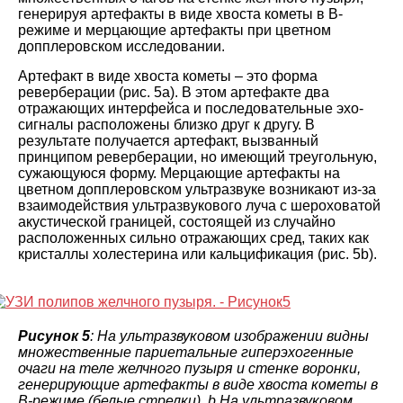
генерируя артефакты в виде хвоста кометы в B-
режиме и мерцающие артефакты при цветном
допплеровском исследовании.
Артефакт в виде хвоста кометы – это форма
реверберации (рис. 5а). В этом артефакте два
отражающих интерфейса и последовательные эхо-
сигналы расположены близко друг к другу. В
результате получается артефакт, вызванный
принципом реверберации, но имеющий треугольную,
сужающуюся форму. Мерцающие артефакты на
цветном допплеровском ультразвуке возникают из-за
взаимодействия ультразвукового луча с шероховатой
акустической границей, состоящей из случайно
расположенных сильно отражающих сред, таких как
кристаллы холестерина или кальцификация (рис. 5b).
Рисунок 5
: На ультразвуковом изображении видны
множественные париетальные гиперэхогенные
очаги на теле желчного пузыря и стенке воронки,
генерирующие артефакты в виде хвоста кометы в
B-режиме (белые стрелки). b На ультразвуковом