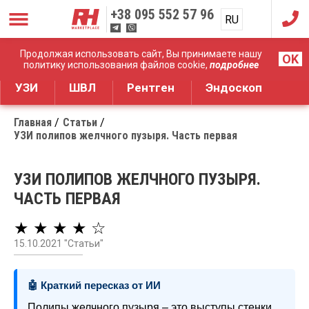
+38
095 552 57 96
RU
UA
Дистрибуция медицинского оборудования
Продолжая использовать сайт, Вы принимаете нашу
OK
политику использования файлов cookie,
подробнее
УЗИ
ШВЛ
Рентген
Эндоскоп
Главная
Статьи
УЗИ полипов желчного пузыря. Часть первая
УЗИ ПОЛИПОВ ЖЕЛЧНОГО ПУЗЫРЯ.
ЧАСТЬ ПЕРВАЯ
★ ★ ★ ★ ☆
15.10.2021 "Статьи"
🤖 Краткий пересказ от ИИ
Полипы желчного пузыря – это выступы стенки