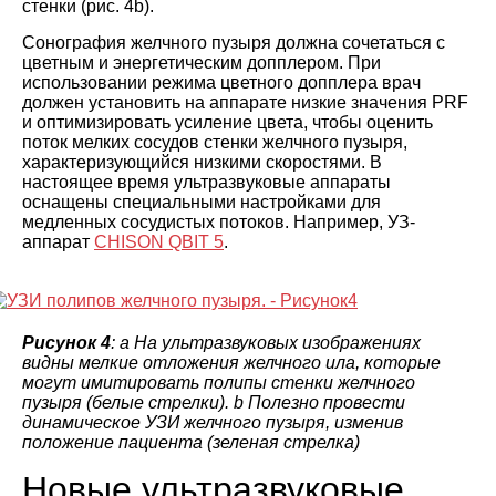
стенки (рис. 4b).
Сонография желчного пузыря должна сочетаться с
цветным и энергетическим допплером. При
использовании режима цветного допплера врач
должен установить на аппарате низкие значения PRF
и оптимизировать усиление цвета, чтобы оценить
поток мелких сосудов стенки желчного пузыря,
характеризующийся низкими скоростями. В
настоящее время ультразвуковые аппараты
оснащены специальными настройками для
медленных сосудистых потоков. Например, УЗ-
аппарат
CHISON QBIT 5
.
Рисунок 4
: a На ультразвуковых изображениях
видны мелкие отложения желчного ила, которые
могут имитировать полипы стенки желчного
пузыря (белые стрелки). b Полезно провести
динамическое УЗИ желчного пузыря, изменив
положение пациента (зеленая стрелка)
Новые ультразвуковые