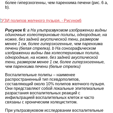
более гиперэхогенны, чем паренхима печени (рис. 6 а,
b).
Рисунок 6
: a На ультразвуковом изображении видны
одиночные холестериновые полипы, однородные, на
ножке, без задней акустической тени, размером
менее 1 см, более гиперэхогенные, чем паренхима
печени (белая стрелка). b На сонографическом
изображении видны два холестериновых полипа,
однородные, на ножке, без задней акустической
тени, размером менее 1 см, более гиперэхогенные,
чем паренхима печени (белые стрелки)
Воспалительные полипы – наименее
распространенный тип псевдополипов,
составляющий около 10% полипов желчного пузыря.
Они представляют собой локальные эпителиальные
разрастания воспалительных реакций с
инфильтрацией воспалительных клеток и часто
связаны с хроническим холециститом.
При ультразвуковом исследовании воспалительные