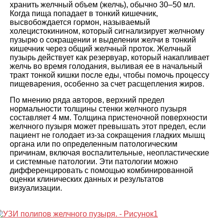
хранить желчный объем (желчь), обычно 30–50 мл.
Когда пища попадает в тонкий кишечник,
высвобождается гормон, называемый
холецистокинином, который сигнализирует желчному
пузырю о сокращении и выделении желчи в тонкий
кишечник через общий желчный проток. Желчный
пузырь действует как резервуар, который накапливает
желчь во время голодания, выливая ее в начальный
тракт тонкой кишки после еды, чтобы помочь процессу
пищеварения, особенно за счет расщепления жиров.
По мнению ряда авторов, верхний предел
нормальности толщины стенки желчного пузыря
составляет 4 мм. Толщина пристеночной поверхности
желчного пузыря может превышать этот предел, если
пациент не голодает из-за сокращения гладких мышц
органа или по определенным патологическим
причинам, включая воспалительные, неопластические
и системные патологии. Эти патологии можно
дифференцировать с помощью комбинированной
оценки клинических данных и результатов
визуализации.