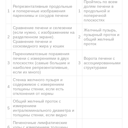
Пройтись по всем
Репрезентативные продольные
долям печени в
1
и поперечные изображения
1
продольной и
паренхимы и сосудов печени
поперечной
плоскостях
Сравнение печени и селезенки
Желчный пузырь,
(если нужно, с изображением на
пузырный проток и
2
разделенном экране).
2
общий желчный
Сравнение печени и
проток
сосковидного жира у кошек
Паренхиматозные поражения
печени с измерениями в двух
Ворота печени с
3
плоскостях (самые большие и
3
ассоциированными
наиболее репрезентативные,
структурами
если их много)
Стенка желчного пузыря и
содержимое с измерением
4
толщины стенки, если есть
отклонения от нормы
Общий желчный проток с
измерением
5
интралюминального диаметра и
толщины стенки, если видно
Печеночные лимфатические
6
узлы с измерением толщины,