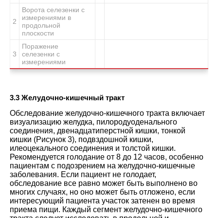
Ворота селезенки с
измерениями в
2
продольной
плоскости
Поражение
3
селезенки с
измерениями
3.3 Желудочно-кишечный тракт
Обследование желудочно-кишечного тракта включает
визуализацию желудка, пилородуоденального
соединения, двенадцатиперстной кишки, тонкой
кишки
(Рисунок 3
), подвздошной кишки,
илеоцекального соединения и толстой кишки.
Рекомендуется голодание от 8 до 12 часов, особенно
пациентам с подозрением на желудочно-кишечные
заболевания. Если пациент не голодает,
обследование все равно может быть выполнено во
многих случаях, но оно может быть отложено, если
интересующий пациента участок затенен во время
приема пищи. Каждый сегмент желудочно-кишечного