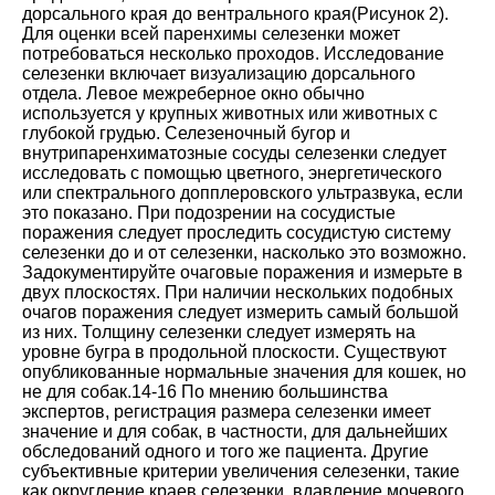
дорсального края до вентрального края
(Рисунок 2
).
Для оценки всей паренхимы селезенки может
потребоваться несколько проходов. Исследование
селезенки включает визуализацию дорсального
отдела. Левое межреберное окно обычно
используется у крупных животных или животных с
глубокой грудью. Селезеночный бугор и
внутрипаренхиматозные сосуды селезенки следует
исследовать с помощью цветного, энергетического
или спектрального допплеровского ультразвука, если
это показано. При подозрении на сосудистые
поражения следует проследить сосудистую систему
селезенки до и от селезенки, насколько это возможно.
Задокументируйте очаговые поражения и измерьте в
двух плоскостях. При наличии нескольких подобных
очагов поражения следует измерить самый большой
из них. Толщину селезенки следует измерять на
уровне бугра в продольной плоскости. Существуют
опубликованные нормальные значения для кошек, но
не для собак
.
14-16
По мнению большинства
экспертов, регистрация размера селезенки имеет
значение и для собак, в частности, для дальнейших
обследований одного и того же пациента. Другие
субъективные критерии увеличения селезенки, такие
как округление краев селезенки, вдавление мочевого