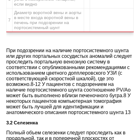
если видно
Диаметр воротной вены и аорты
в месте входа воротной вены в
7
печень при подозрении на
портосистемный шунт
При подозрении на наличие портосистемного шунта
или других портальных сосудистых аномалий следует
проследить портальную венозную систему в
соответствии с опубликованными рекомендациями с
использованием цветного допплеровского УЗИ (с
соответствующей скоростной шкалой), где это
возможно
.
8-12
У пациентов с подозрением на
наличие портосистемного шунта соотношение PV/Ao
может быть выполнено вблизи печеночного бугра
.
8
У
некоторых пациентов компьютерная томография
может быть лучшей для идентификации и
анатомического описания портосистемного шунта
13
3.2 Селезенка
Полный объем селезенки следует проследить как в
продольной, так и в поперечной плоскостях от