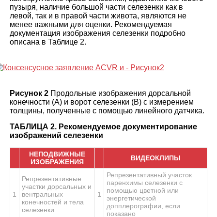
пузыря, наличие большой части селезенки как в
левой, так и в правой части живота, являются не
менее важными для оценки. Рекомендуемая
документация изображения селезенки подробно
описана в
Таблице 2
.
Рисунок 2
Продольные изображения дорсальной
конечности (А) и ворот селезенки (В) с измерением
толщины, полученные с помощью линейного датчика.
ТАБЛИЦА 2.
Рекомендуемое документирование
изображений селезенки
НЕПОДВИЖНЫЕ
ВИДЕОКЛИПЫ
ИЗОБРАЖЕНИЯ
Репрезентативный участок
Репрезентативные
паренхимы селезенки с
участки дорсальных и
помощью цветной или
1
вентральных
1
энергетической
конечностей и тела
допплерографии, если
селезенки
показано