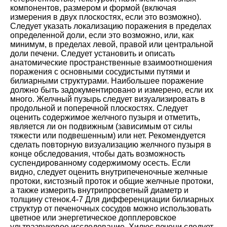
компонентов, размером и формой (включая
измерения в двух плоскостях, если это возможно).
Следует указать локализацию поражения в пределах
определенной доли, если это возможно, или, как
минимум, в пределах левой, правой или центральной
доли печени. Следует установить и описать
анатомические пространственные взаимоотношения
поражения с основными сосудистыми путями и
билиарными структурами. Наибольшее поражение
должно быть задокументировано и измерено, если их
много. Желчный пузырь следует визуализировать в
продольной и поперечной плоскостях. Следует
оценить содержимое желчного пузыря и отметить,
является ли он подвижным (зависимым от силы
тяжести или подвешенным) или нет. Рекомендуется
сделать повторную визуализацию желчного пузыря в
конце обследования, чтобы дать возможность
суспендированному содержимому осесть. Если
видно, следует оценить внутрипеченочные желчные
протоки, кистозный проток и общие желчные протоки,
а также измерить внутрипросветный диаметр и
толщину стенок
.
4-7
Для дифференциации билиарных
структур от печеночных сосудов можно использовать
цветное или энергетическое допплеровское
ультразвуковое исследование. Хилюс печени следует