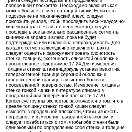
тракта следует исследовать в продольной и
поперечной плоскостях. Необходимо включить как
можно больше сегментов тощей кишки. Если есть
подозрение на механический илеус, следует
приложить усилия, чтобы проследить весь желудочно-
кишечный тракт. Если это невозможно, следует
проследить все аномально расширенные сегменты
кишечника вправо и влево, пока не будет
подтверждена или исключена непроходимость. Для
каждого сегмента желудочно-кишечного тракта
следует оценить и задокументировать слоистость
стенки, толщину, эхогенность слизистой оболочки и
просветленное содержимое
.
17-24
Для измерения
толщины стенки штангенциркуль устанавливают на
гиперэхогенной границе серозной оболочки и
гиперэхогенной границе слизистой оболочки с
просветленной поверхностью. Измерение толщины
стенки тонкой кишки в литературе описано в
продольной или поперечной плоскости
.
17-20
Консенсус группы экспертов заключается в том, что в
идеале толщину стенки тонкой кишки следует
измерять в продольной плоскости, чтобы избежать
погрешности измерения, вызванной наклоном, и
следует позаботиться о том, чтобы обе стенки были
одинаковыми по определению слоя стенки и толщине