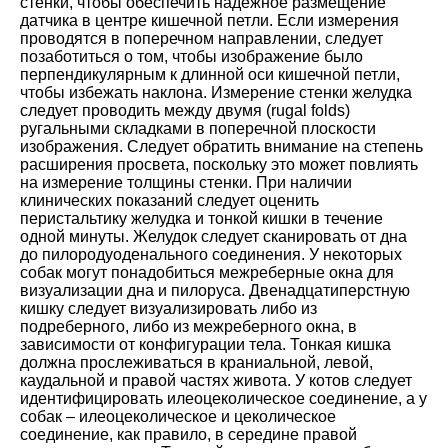
стенки, чтобы обеспечить надежное размещение
датчика в центре кишечной петли. Если измерения
проводятся в поперечном направлении, следует
позаботиться о том, чтобы изображение было
перпендикулярным к длинной оси кишечной петли,
чтобы избежать наклона. Измерение стенки желудка
следует проводить между двумя (rugal folds)
ругальными складками в поперечной плоскости
изображения. Следует обратить внимание на степень
расширения просвета, поскольку это может повлиять
на измерение толщины стенки. При наличии
клинических показаний следует оценить
перистальтику желудка и тонкой кишки в течение
одной минуты. Желудок следует сканировать от дна
до пилородуоденального соединения. У некоторых
собак могут понадобиться межреберные окна для
визуализации дна и пилоруса. Двенадцатиперстную
кишку следует визуализировать либо из
подреберного, либо из межреберного окна, в
зависимости от конфигурации тела. Тонкая кишка
должна прослеживаться в краниальной, левой,
каудальной и правой частях живота. У котов следует
идентифицировать илеоцеколическое соединение, а у
собак – илеоцеколическое и цеколическое
соединение, как правило, в середине правой