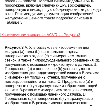
половины живота. Толстый кишечник должен быть
прослежен, включая слепую кишку, восходящую,
поперечную и нисходящую ободочную кишки до входа
в таз. Рекомендуемая документация изображений
желудочно-кишечного тракта подробно описана в
Таблице 3
.
Рисунок 3
А, Ультразвуковые изображения дна
желудка (а), тела (b) и антрального отдела
пилорического отдела (с) с измерением толщины
стенок, а также пилородуоденального соединения (d),
полученные с помощью микроизогнутого датчика. B,
Продольное (а) и поперечное (b) ультразвуковые
изображения двенадцатиперстной кишки в В-режиме
с измерением толщины стенки, полученные с
помощью линейного датчика. C, Продольные (а) и
поперечные (b) ультразвуковые изображения тощей
кишки в В-режиме с измерением толщины стенки,
полученные с помощью линейного датчика. D,
Продольные (а) и поперечные (b) ультразвуковые
изображения в В-режиме илеоцекоколического