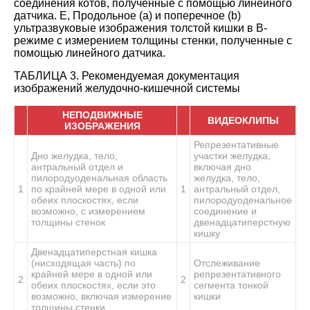
соединения котов, полученные с помощью линейного
датчика. E, Продольное (а) и поперечное (b)
ультразвуковые изображения толстой кишки в В-
режиме с измерением толщины стенки, полученные с
помощью линейного датчика.
ТАБЛИЦА 3. Рекомендуемая документация
изображений желудочно-кишечной системы
НЕПОДВИЖНЫЕ
ВИДЕОКЛИПЫ
ИЗОБРАЖЕНИЯ
Репрезентативные
Дно желудка, тело,
участки желудка,
антральный отдел и
включая дно
пилородуоденальная область
желудка, тело,
1
по крайней мере в одной или
1
антральный отдел,
обеих плоскостях, если
пилородуоденальное
возможно, с измерением
соединение и
толщины стенок
двенадцатиперстную
кишку
Двенадцатиперстная кишка
(нисходящая часть) по
Отслеживание
крайней мере в одной или
репрезентативного
2
2
обеих плоскостях, если это
сегмента тонкой
возможно, включая измерение
кишки
толщины стенки