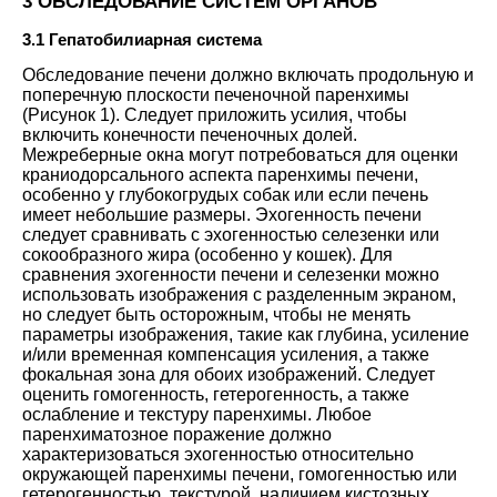
3 ОБСЛЕДОВАНИЕ СИСТЕМ ОРГАНОВ
3.1 Гепатобилиарная система
Обследование печени должно включать продольную и
поперечную плоскости печеночной паренхимы
(Рисунок
1
). Следует приложить усилия, чтобы
включить конечности печеночных долей.
Межреберные окна могут потребоваться для оценки
краниодорсального аспекта паренхимы печени,
особенно у глубокогрудых собак или если печень
имеет небольшие размеры. Эхогенность печени
следует сравнивать с эхогенностью селезенки или
сокообразного жира (особенно у кошек). Для
сравнения эхогенности печени и селезенки можно
использовать изображения с разделенным экраном,
но следует быть осторожным, чтобы не менять
параметры изображения, такие как глубина, усиление
и/или временная компенсация усиления, а также
фокальная зона для обоих изображений. Следует
оценить гомогенность, гетерогенность, а также
ослабление и текстуру паренхимы. Любое
паренхиматозное поражение должно
характеризоваться эхогенностью относительно
окружающей паренхимы печени, гомогенностью или
гетерогенностью, текстурой, наличием кистозных