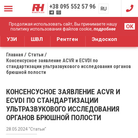
+38
095 552 57 96
RU
UA
Дистрибуция медицинского оборудования
Продолжая использовать сайт, Вы принимаете нашу
OK
политику использования файлов cookie,
подробнее
УЗИ
ШВЛ
Рентген
Эндоскоп
Главная
Статьи
Консенсусное заявление ACVR и ECVDI по
стандартизации ультразвукового исследования органов
брюшной полости
КОНСЕНСУСНОЕ ЗАЯВЛЕНИЕ ACVR И
ECVDI ПО СТАНДАРТИЗАЦИИ
УЛЬТРАЗВУКОВОГО ИССЛЕДОВАНИЯ
ОРГАНОВ БРЮШНОЙ ПОЛОСТИ
28.05.2024 "Статьи"