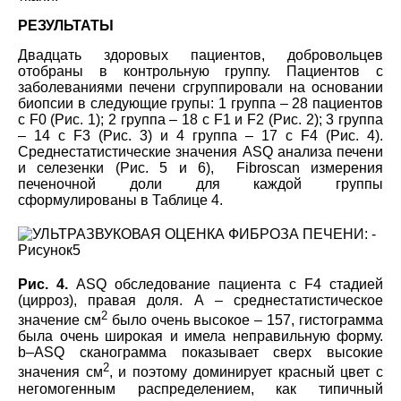
РЕЗУЛЬТАТЫ
Двадцать здоровых пациентов, добровольцев
отобраны в контрольную группу. Пациентов с
заболеваниями печени сгруппировали на основании
биопсии в следующие групы: 1 группа – 28 пациентов
с F0 (Рис. 1); 2 группа – 18 с F1 и F2 (Рис. 2); 3 группа
– 14 с F3 (Рис. 3) и 4 группа – 17 с F4 (Рис. 4).
Среднестатистические
значения
ASQ анализа печени
и селезенки (Рис. 5 и 6), Fibroscan измерения
печеночной доли для каждой группы
сформулированы в Таблице 4.
Рис. 4.
ASQ обследование пациента с F4 стадией
(цирроз), правая доля. А – среднестатистическое
2
значение см
было очень высокое – 157, гистограмма
была очень широкая и имела неправильную форму.
b
–ASQ сканограмма показывает сверх высокие
2
значения см
, и поэтому доминирует красный цвет с
негомогенным распределением, как типичный