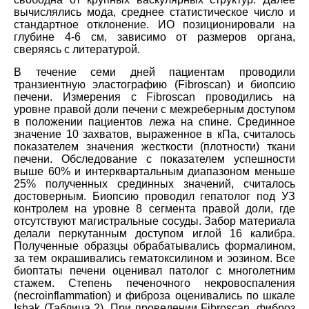
вычислялись мода, среднее статистическое число и
стандартное отклонение. ИО позиционировали на
глубине 4-6 см, зависимо от размеров органа,
сверяясь с литературой.
В течение семи дней пациентам проводили
транзиентную эластографию (Fibroscan) и биопсию
печени. Измерения с Fibroscan проводились на
уровне правой доли печени с межреберным доступом
в положении пациентов лежа на спине. Срединное
значение 10 захватов, выраженное в кПа, считалось
показателем значения жесткости (плотности) ткани
печени. Обследование с показателем успешности
выше 60% и интерквартальным диапазоном меньше
25% полученных срединных значений, считалось
достоверным. Биопсию проводил гепатолог под УЗ
контролем на уровне 8 сегмента правой доли, где
отсутствуют магистральные сосуды. Забор материала
делали перкутанным доступом иглой 16 калибра.
Полученные образцы обрабатывались формалином,
за тем окрашивались гематоксилином и эозином. Все
биоптаты печени оценивал патолог с многолетним
стажем. Степень печеночного некровоспаления
(
necroinflammation
) и фиброза оценивались по шкале
Ishak (Таблица 2). При проведении Fibroscan, фиброз