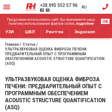
+38
095 552 57 96
RU
UA
Дистрибуция медицинского оборудования
Продолжая использовать сайт, Вы принимаете нашу
OK
политику использования файлов cookie,
подробнее
УЗИ
ШВЛ
Рентген
Эндоскоп
Главная
Статьи
УЛЬТРАЗВУКОВАЯ ОЦЕНКА ФИБРОЗА ПЕЧЕНИ:
ПРЕДВАРИТЕЛЬНЫЙ ОПЫТ С ПРОГРАММНЫМ
ОБЕСПЕЧЕНИЕМ ACOUSTIC STRUCTURE QUANTIFICATION
(ASQ)
УЛЬТРАЗВУКОВАЯ ОЦЕНКА ФИБРОЗА
ПЕЧЕНИ: ПРЕДВАРИТЕЛЬНЫЙ ОПЫТ С
ПРОГРАММНЫМ ОБЕСПЕЧЕНИЕМ
ACOUSTIC STRUCTURE QUANTIFICATION
(ASQ)