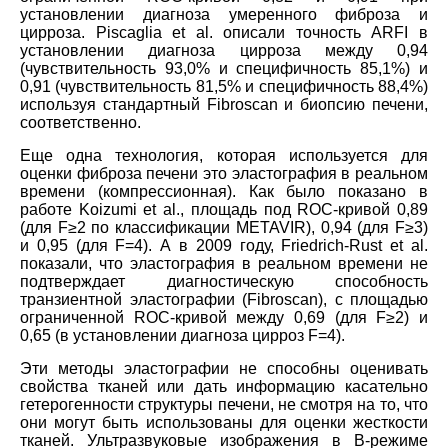
установлении диагноза умеренного фиброза и
цирроза. Piscaglia et al. описали точность ARFI в
установлении диагноза цирроза между 0,94
(чувствительность 93,0% и специфичность 85,1%) и
0,91 (чувствительность 81,5% и специфичность 88,4%)
используя стандартный Fibroscan и биопсию печени,
соответственно.
Еще одна технология, которая используется для
оценки фиброза печени это эластография в реальном
времени (компрессионная). Как было показано в
работе Koizumi et al., площадь под ROC-кривой 0,89
(для F≥2 по классификации METAVIR), 0,94 (для F≥3)
и 0,95 (для F=4). А в 2009 году, Friedrich-Rust et al.
показали, что эластография в реальном времени не
подтверждает диагностическую способность
транзиентной эластографии (Fibroscan), с площадью
ограниченной ROC-кривой между 0,69 (для F≥2) и
0,65 (в установлении диагноза цирроз F=4).
Эти методы эластографии не способны оценивать
свойства тканей или дать информацию касательно
гетерогенности структуры печени, не смотря на то, что
они могут быть использованы для оценки жесткости
тканей. Ультразвуковые изображения в В-режиме