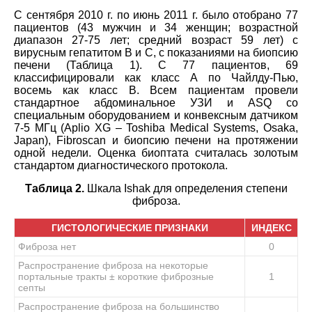
С сентября 2010 г. по июнь 2011 г. было отобрано 77
пациентов (43 мужчин и 34 женщин; возрастной
диапазон 27-75 лет; средний возраст 59 лет) с
вирусным гепатитом В и С, с показаниями на биопсию
печени (Таблица 1). С 77 пациентов, 69
классифицировали как класс А по Чайлду-Пью,
восемь как класс В. Всем пациентам провели
стандартное абдоминальное УЗИ и ASQ со
специальным оборудованием и конвексным датчиком
7-5 МГц (Aplio XG – Toshiba Medical Systems, Osaka,
Japan), Fibroscan и биопсию печени на протяжении
одной недели. Оценка биоптата считалась золотым
стандартом диагностического протокола.
Таблица 2.
Шкала Ishak для определения степени
фиброза.
ГИСТОЛОГИЧЕСКИЕ ПРИЗНАКИ
ИНДЕКС
Фиброза нет
0
Распространение фиброза на некоторые
портальные тракты ± короткие фиброзные
1
септы
Распространение фиброза на большинство