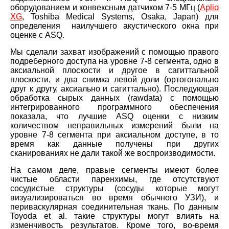
оборудованием и конвексным датчиком 7-5 МГц (
Aplio
XG
, Toshiba Medical Systems, Osaka, Japan) для
определения наилучшего акустического окна при
оценке с ASQ.
Мы сделали захват изображений с помощью правого
подреберного доступа на уровне 7-8 сегмента, одно в
аксиальной плоскости и другое в сагиттальной
плоскости, и два снимка левой доли (ортогонально
друг к другу, аксиально и сагиттально). Последующая
обработка сырых данных (
raw
data
) с помощью
интегрированного программного обеспечения
показала, что лучшие ASQ оценки с низким
количеством неправильных измерений были на
уровне 7-8 сегмента при аксиальном доступе, в то
время как данные получены при других
сканированиях не дали такой же воспроизводимости.
На самом деле, правые сегменты имеют более
чистые области паренхимы, где отсутствуют
сосудистые структуры (сосуды которые могут
визуализироваться во время обычного УЗИ), и
периваскулярная соединительная ткань. По данным
Toyoda et al. такие структуры могут влиять на
изменчивость результатов. Кроме того, во-время