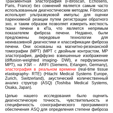
Транзиентная эластография (Fibroscan, Echosens,
Paris, France) без сомнений является самым часто
использованным диагностическим методом. Fibroscan
использует ультразвуковой импульс для оценки
паренхимной реакции путем регистрации обратного
эхо, и таким образом позволяет измерить жесткость
ткани печени в кПа, что является непрямым
показателем фиброза печени. Недавно, были
предложены передовые технологии для
неинвазивной диагностики и классификации фиброза
печени. Они основаны на магнитно-резонансной
томографии (МРТ) (МРТ с двойным контрастом, МР
эластография, диффузно взвешенные изображение
(diffusion-weighted imaging- DWI), и перфузионная
МРТ), на УЗИ
–
ARFI (Siemens, Erlangen, Germany),
эластографи
я
в реальном времени
(real-time tissue
elastography- RTE) (Hitachi Medical Systems Europe,
Zurich, Switzerland)
,
акустическ
ий
количественный
анализ структур (ASQ) (Toshiba Medical Systems,
Osaka, Japan).
Целью нашего исследования было оценить
диагностическую точность, чувствительность и
специфичность сонографического программного
обеспечения ASQ для определения степени фиброза