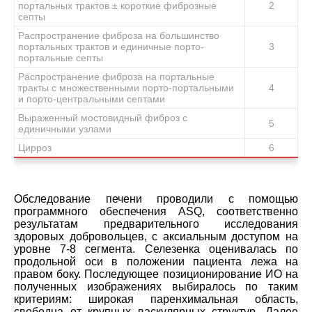
портальных трактов ± короткие фиброзные
2
септы
Распространение фиброза на большинство
портальных трактов и единичные порто-
3
портальные септы
Распространение фиброза на портальные
тракты с множественными порто-портальными
4
и порто-центральными септами
Выраженный мостовидный фиброз с
5
единичными узлами
Цирроз
6
Обследование печени проводили с помощью
программного обеспечения ASQ, соответственно
результатам предварительного исследования
здоровых добровольцев, с аксиальным доступом на
уровне 7-8 сегмента. Селезенка оценивалась по
продольной оси в положении пациента лежа на
правом боку. Последующее позиционирование ИО на
полученных изображениях выбиралось по таким
критериям: широкая паренхимальная область,
свободна от крупных васкулярных структур. Далее