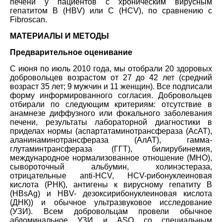
печени у пациентов с хроническим вирусным
гепатитом В (HBV) или С (HCV), по сравнению с
Fibroscan.
МАТЕРИАЛЫ И МЕТОДЫ
Предварительное оценивание
С июня по июль 2010 года, мы отобрали 20 здоровых
добровольцев возрастом от 27 до 42 лет (средний
возраст 35 лет; 9 мужчин и 11 женщин). Все подписали
форму информированного согласия. Добровольцев
отбирали по следующим критериям: отсутствие в
анамнезе диффузного или фокального заболевания
печени, результаты лабораторной диагностики в
приделах нормы (аспартатаминотрансфераза (АсАТ),
аланинаминотрансфераза (АлАТ), гамма-
глутаминтрансфераза (ГГТ), билирубинемия,
международное нормализованное отношение (МНО),
сывороточный альбумин, холинэстераза,
отрицательные anti-HCV, HCV-рибонуклеиновая
кислота (РНК), антигены к вирусному гепатиту В
(HBsAg) и HBV- дезоксирибонуклеиновая кислота
(ДНК)) и обычное ультразвуковое исследование
(УЗИ). Всем добровольцам провели обычное
абдоминальное УЗИ и ASQ со специальным