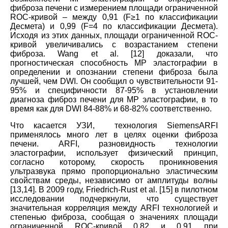
фиброза печени с измерением площади ограниченной
RОС-кривой – между 0,91 (F≥1 по классификации
Десмета) и 0,99 (F=4 по классификации Десмета).
Исходя из этих данных, площади ограниченной RОС-
кривой увеличивались с возрастанием степени
фиброза. Wang et al. [12] доказали, что
прогностическая способность МР эластографии в
определении и опознании степени фиброза была
лучшей, чем DWI. Он сообщил о чувствительности 91-
95% и специфичности 87-95% в установлении
диагноза фиброз печени для МР эластографии, в то
время как для DWI 84-88% и 68-82% соответственно.
Что касается УЗИ, технология
Siemens
ARFI
применялось много лет в целях оценки фиброза
печени. ARFI, разновидность технологии
эластографии, использует физический принцип,
согласно которому, скорость проникновения
ультразвука прямо пропорционально эластическим
свойствам среды, независимо от амплитуды волны
[13,14]. В 2009 году, Friedrich-Rust et al. [15] в пилотном
исследовании подчеркнули, что существует
значительная корреляция между ARFI технологией и
степенью фиброза, сообщая о значениях площади
ограниченной ROC-кривой 0,82 и 0,91 при