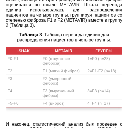
оценивался по шкале METAVIR. Шкала перевода
единиц использовалась для распределения
пациентов на четыре группы, группируя пациентов со
степенью фиброза F1 и F2 (METAVIR) вместе в группу
2 (Таблица 3).
Таблица 3.
Таблица перевода единиц для
распределения пациентов в четыре группы.
ISHAK
METAVIR
ГРУППЫ
F
0-
F
1
F0 (отсутствие
1=F0 (n=28)
фиброза)
F
2
F1 (мягкий фиброз)
2=F1-F2 (n=18)
F
3
F2 (умеренный
–
фиброз)
F4
F3 (выраженный
3=F3 (n=14)
фиброз)
F5-F6
F4 (цирроз)
4=F4 (n=17)
И наконец, статистический анализ был проведен с