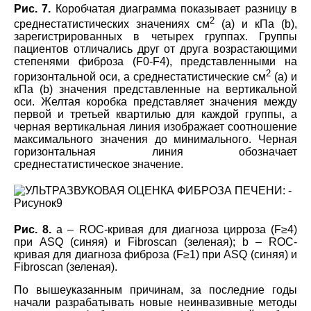
Рис. 7.
Коробчатая диаграмма показывает разницу в
2
среднестатистических значениях см
(a) и кПа (b),
зарегистрированных в четырех группах. Группы
пациентов отличались друг от друга возрастающими
степенями фиброза (F0-F4), представленными на
2
горизонтальной оси, а среднестатистические см
(a) и
кПа (b) значения представленные на вертикальной
оси. Желтая коробка представляет значения между
первой и третьей квартилью для каждой группы, а
черная вертикальная линия изображает соотношение
максимального значения до минимального. Черная
горизонтальная линия обозначает
среднестатистическое значение.
Рис. 8.
а – ROC-кривая для диагноза цирроза (F≥4)
при ASQ (синяя) и Fibroscan (зеленая); b – ROC-
кривая для диагноза фиброза (F≥1) при ASQ (синяя) и
Fibroscan (зеленая).
По вышеуказанным причинам, за последние годы
начали разрабатывать новые неинвазивные методы