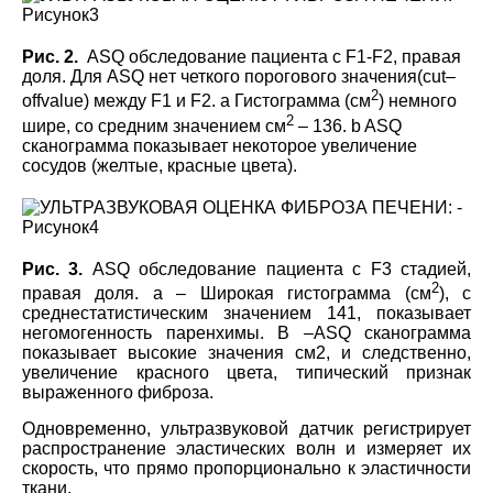
Рис. 2.
ASQ обследование пациента с F1-F2, правая
доля.
Для
ASQ не
т
четк
ого порогового значения
(
cut
–
2
off
value
)
между F1 и F2. а Гистограмма (см
) немного
2
шире, со средним значением см
– 136. b ASQ
сканограмма показывает некоторое увеличение
сосудов (желтые, красные цвета
)
.
Рис. 3.
ASQ обследование пациента с F3 стадией,
2
правая доля. а – Широкая гистограмма (см
), с
среднестатистическим значением 141, показывает
негомогенность паренхимы.
B
–ASQ сканограмма
показывает высокие значения см2, и следственно,
увеличение красного цвета, типический признак
выраженного фиброза.
Одновременно, ультразвуковой датчик регистрирует
распространение эластических волн и измеряет их
скорость, что прямо пропорционально к эластичности
ткани.