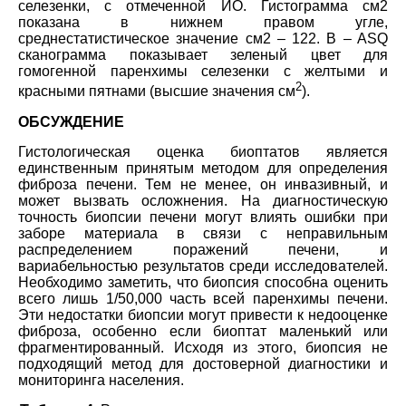
селезенки, с отмеченной ИО. Гистограмма см2
показана в нижнем правом угле,
среднестатистическое значение см2 – 122. B – ASQ
сканограмма показывает зеленый цвет для
гомогенной паренхимы селезенки с желтыми и
2
красными пятнами (высшие значения см
).
ОБСУЖДЕНИЕ
Гистологическая оценка биоптатов является
единственным принятым методом для определения
фиброза печени. Тем не менее, он инвазивный, и
может вызвать осложнения. На диагностическую
точность биопсии печени могут влиять ошибки при
заборе материала в связи с неправильным
распределением поражений печени, и
вариабельностью результатов среди исследователей.
Необходимо заметить, что биопсия способна оценить
всего лишь 1/50,000 часть всей паренхимы печени.
Эти недостатки биопсии могут привести к недооценке
фиброза, особенно если биоптат маленький или
фрагментированный. Исходя из этого, биопсия не
подходящий метод для достоверной диагностики и
мониторинга населения.