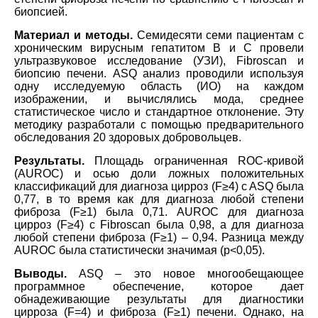
биопсией.
Материал и методы.
Cемидесяти семи пациентам с
хроническим вирусным гепатитом B и С провели
ультразвуковое исследование (УЗИ), Fibroscan и
биопсию печени. ASQ анализ проводили используя
одну исследуемую область (ИО) на каждом
изображении, и вычислялись мода, среднее
статистическое число и стандартное отклонение. Эту
методику разработали с помощью предварительного
обследования 20 здоровых добровольцев.
Результаты.
Площадь ограниченная ROC-кривой
(AUROC) и осью доли ложных положительных
классификаций для диагноза цирроз (F≥4) c ASQ была
0,77, в то время как для диагноза любой степени
фиброза (F≥1) была 0,71. AUROC для диагноза
цирроз (F≥4) с Fibroscan была 0,98, а для диагноза
любой степени фиброза (F≥1) – 0,94. Разница между
AUROC была статистически значимая (p<0,05).
Выводы.
ASQ – это новое многообещающее
программное обеспечение, которое дает
обнадеживающие результаты для диагностики
цирроза (F=4) и фиброза (F≥1) печени. Однако, на