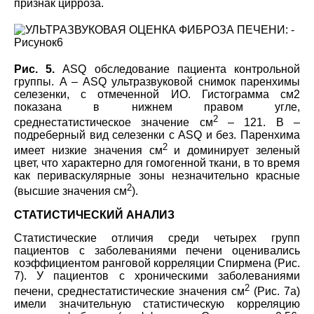
признак цирроза.
Рис. 5.
ASQ обследование пациента контрольной
группы. A – ASQ ультразвуковой снимок паренхимы
селезенки, с отмеченной ИО. Гистограмма см2
показана в нижнем правом угле,
2
среднестатистическое значение см
– 121. B –
подреберный вид селезенки с ASQ и без. Паренхима
2
имеет низкие значения см
и доминирует зеленый
цвет, что характерно для гомогенной ткани, в то время
как периваскулярные зоны незначительно красные
2
(высшие значения см
).
СТАТИСТИЧЕСКИЙ АНАЛИЗ
Статистические отличия среди четырех групп
пациентов с заболеваниями печени оценивались
коэффициентом ранговой корреляции Спирмена (Рис.
7). У пациентов с хроническими заболеваниями
2
печени, среднестатистические значения см
(Рис. 7а)
имели значительную статистическую корреляцию