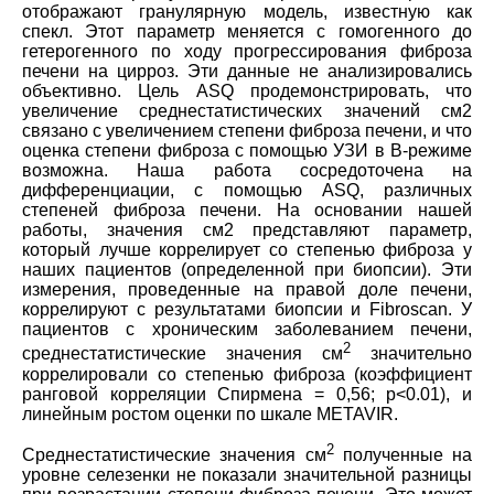
отображают гранулярную модель, известную как
спекл. Этот параметр меняется с гомогенного до
гетерогенного по ходу прогрессирования фиброза
печени на цирроз. Эти данные не анализировались
объективно. Цель ASQ продемонстрировать, что
увеличение среднестатистических значений см2
связано с увеличением степени фиброза печени, и что
оценка степени фиброза с помощью УЗИ в В-режиме
возможна. Наша работа сосредоточена на
дифференциации, с помощью ASQ, различных
степеней фиброза печени. На основании нашей
работы, значения см2 представляют параметр,
который лучше коррелирует со степенью фиброза у
наших пациентов (определенной при биопсии). Эти
измерения, проведенные на правой доле печени,
коррелируют с результатами биопсии и Fibroscan. У
пациентов с хроническим заболеванием печени,
2
среднестатистические значения см
значительно
коррелировали со степенью фиброза (коэффициент
ранговой корреляции Спирмена = 0,56; p<0.01), и
линейным ростом оценки по шкале METAVIR.
2
Среднестатистические значения см
полученные на
уровне селезенки не показали значительной разницы