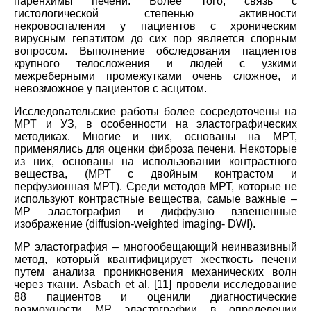
паренхимы печени. Более того, связь с
гистологической степенью активности
некровоспаления у пациентов с хроническим
вирусным гепатитом до сих пор является спорным
вопросом. Выполнение обследования пациентов
крупного телосложения и людей с узкими
межреберными промежутками очень сложное, и
невозможное у пациентов с асцитом.
Исследовательские работы более сосредоточены на
МРТ и УЗ, в особенности на эластографических
методиках. Многие и них, основаны на МРТ,
применялись для оценки фиброза печени. Некоторые
из них, основаны на использовании контрастного
вещества, (МРТ с двойным контрастом и
перфузионная МРТ). Среди методов МРТ, которые не
используют контрастные вещества, самые важные –
МР эластография и диффузно взвешенные
изображение (diffusion-weighted imaging- DWI).
МР эластография – многообещающий неинвазивный
метод, который квантифицирует жесткость печени
путем анализа проникновения механических волн
через ткани. Asbach et al. [11] провели исследование
88 пациентов и оценили диагностические
возможности МР эластографии в определении