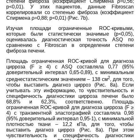
степени фиброза (коэффициент Спирмена ρ=0,56;
р<0,01). У этих пациентов, данные Fibroscan
коррелировали со степенью фиброза (коэффициент
Спирмена ρ=0,88; р<0,01) (Рис. 7b).
Изучая площади ограниченные ROC-кривыми,
которые были статистически значимые (р<0,05),
оценивалась диагностическая точность ASQ по
сравнению с Fibroscan в определении степени
фиброза печени.
Площадь ограниченная ROC-кривой для диагноза
цирроза (F ≥ 4) c ASQ составляла 0,77 (95%
доверительный интервал 0,65-0,89), с минимальным
2
среднестатистическим значением – 138 см
, для того,
чтобы выставить диагноз цирроз (Рис. 8а). Если
учитывать эту информацию, то чувствительность и
специфичность диагностики цирроза печени было
68,8% и 62,3%, соответственно. Площадь
ограниченная ROC-кривой для диагноза цирроза (F ≥
4) c транзиентной эластографией составляла 0,98
(95% доверительный интервал 0,95-1), с минимальной
плотностью ткани – 12,2 кПа, для того, чтобы
выставить диагноз цирроз (Рис. 8а). При этом
чувствительность и специфичность диагностики