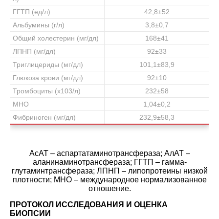
ГГТП (ед/л)
42,8±52
Альбумины (г/л)
3,8±0,7
Общий холестерин (мг/дл)
168±41
ЛПНП (мг/дл)
92±33
Триглицериды (мг/дл)
101,1±83,9
Глюкоза крови (мг/дл)
92±10
Тромбоциты (х103/л)
232±58
МНО
1,04±0,2
Фибриноген (мг/дл)
232,9±58,3
АсАТ – аспартатаминотрансфераза; АлАТ –
аланинаминотрансфераза; ГГТП – гамма-
глутаминтрансфераза; ЛПНП – липопротеины низкой
плотности; МНО – международное нормализованное
отношение.
ПРОТОКОЛ ИССЛЕДОВАНИЯ И ОЦЕНКА
БИОПСИИ