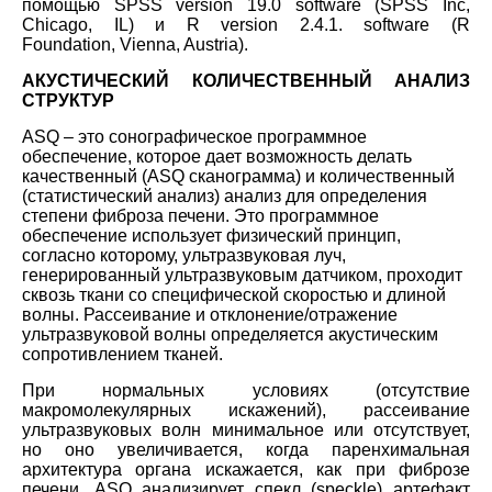
помощью
SPSS version 19.0 software (SPSS Inc,
Chicago, IL)
и
R version 2.4.1. software (R
Foundation,
Vienna, Austria).
АКУСТИЧЕСКИЙ КОЛИЧЕСТВЕННЫЙ АНАЛИЗ
СТРУКТУР
ASQ – это сонографическое программное
обеспечение, которое дает возможность делать
качественный (ASQ сканограмма) и количественный
(статистический анализ) анализ для определения
степени фиброза печени. Это программное
обеспечение использует физический принцип,
согласно которому, ультразвуковая луч,
генерированный ультразвуковым датчиком, проходит
сквозь ткани со специфической скоростью и длиной
волны. Рассеивание и отклонение/отражение
ультразвуковой волны определяется акустическим
сопротивлением тканей.
При нормальных условиях (отсутствие
макромолекулярных искажений), рассеивание
ультразвуковых волн минимальное или отсутствует,
но оно увеличивается, когда паренхимальная
архитектура органа искажается, как при фиброзе
печени. ASQ анализирует спекл (speckle) артефакт