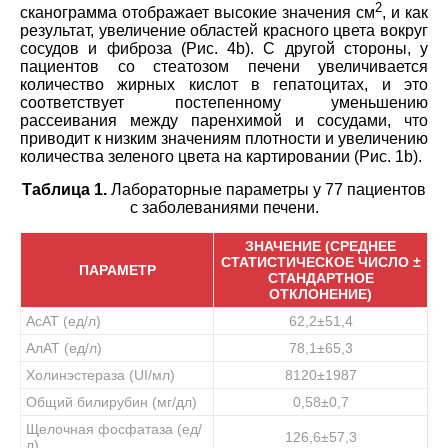
2
сканограмма отображает высокие значения см
, и как
результат, увеличение областей красного цвета вокруг
сосудов и фиброза (Рис. 4b). С другой стороны, у
пациентов со стеатозом печени увеличивается
количество жирных кислот в гепатоцитах, и это
соответствует постепенному уменьшению
рассеивания между паренхимой и сосудами, что
приводит к низким значениям плотности и увеличению
количества зеленого цвета на картировании (Рис. 1b).
Таблица 1.
Лабораторные параметры у 77 пациентов
с заболеваниями печени.
ЗНАЧЕНИЕ (СРЕДНЕЕ
СТАТИСТИЧЕСКОЕ ЧИСЛО ±
ПАРАМЕТР
СТАНДАРТНОЕ
ОТКЛОНЕНИЕ)
АсАТ (ед/л)
62,2±51,4
АлАТ (ед/л)
78,1±65,3
Холинэстераза (UI/мл)
8120±1987
Общий билирубин (мг/дл)
0,58±0,7
Щелочная фосфатаза (ед/
126,6±57,3
л)