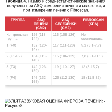
Таблица 4.
Размах и среднестатистические значения,
получены при ASQ измерении печени и селезенки, и
при измерении печени с Fibroscan.
ГРУППА
ASQ
ASQ
FIBROSCAN
ПЕЧЕНИ
СЕЛЕЗЕНКИ
(КПА)
(СМ2)
(СМ2)
Контрольная
126 (113-
116 (108-126)
Не
группа
144)
оценивалась
1 (F0)
132 (120-
117 (111-128)
5,2 (3,1-7,7)
147)
2 (F1-F2)
134 (119-
115 (106-129)
7,8 (5,1-11,9)
149)
3 (F3)
142 (123-
119 (110-127)
12 (8-15,7)
159)
4 (F4)
146 (132-
120 (112-130)
18 (11,8-32)
165)