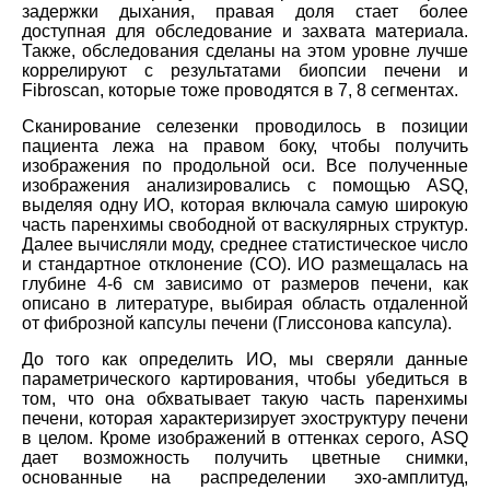
задержки дыхания, правая доля стает более
доступная для обследование и захвата материала.
Также, обследования сделаны на этом уровне лучше
коррелируют с результатами биопсии печени и
Fibroscan, которые тоже проводятся в 7, 8 сегментах.
Сканирование селезенки проводилось в позиции
пациента лежа на правом боку, чтобы получить
изображения по продольной оси. Все полученные
изображения анализировались с помощью ASQ,
выделяя одну ИО, которая включала самую широкую
часть паренхимы свободной от васкулярных структур.
Далее вычисляли моду, среднее статистическое число
и стандартное отклонение (СО). ИО размещалась на
глубине 4-6 см зависимо от размеров печени, как
описано в литературе, выбирая область отдаленной
от фиброзной капсулы печени (Глиссонова капсула).
До того как определить ИО, мы сверяли данные
параметрического картирования, чтобы убедиться в
том, что она обхватывает такую часть паренхимы
печени, которая характеризирует эхоструктуру печени
в целом. Кроме изображений в оттенках серого, ASQ
дает возможность получить цветные снимки,
основанные на распределении эхо-амплитуд,