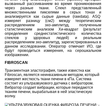
вызванный рассеиванием во время проникновения
через разные ткани. Спекл представленный
множественными пикселями в серых тонах и
анализируется как сырые данные (
raw
data
). ASQ
измеряет разницу (см2) между теоретическим
распределением эхо-амплитуд, полученным
статистическим анализом Хи-квадрат (результат
определения среднестатистического количества
спеклов у здоровых людей) и реальным
распределением эхо-амплитуд, зарегистрированных в
данном исследовании. Оператор отмечает ИО, где
будут проводиться измерения, на серошкальном
изображении.
FIBROSCAN
Транзиентная эластография, также известна как
Fibroscan, является неинвазивным методом, который
измеряет жесткость ткани печени в кПа. Система
состоит из ультразвукового датчика с вибратором.
Вибратор создает вибрации, которые передаются
тканям печени, вырабатывая в ней эластическую
волну.