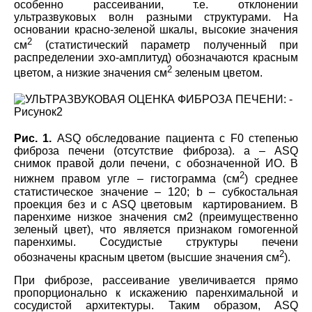
особенно рассеивании, т.е. отклонении
ультразвуковых волн разными структурами. На
основании красно-зеленой шкалы, высокие значения
2
см
(статистический параметр полученный при
распределении эхо-амплитуд) обозначаются красным
2
цветом, а низкие значения см
зеленым цветом.
Рис. 1.
ASQ обследование пациента с F0 степенью
фиброза печени (отсутствие фиброза). a
–
ASQ
снимок правой доли печени, с обозначенной ИО. В
2
нижнем правом угле – гистограмма (см
) среднее
статистическое значение – 120; b – субкостальная
проекция без и с ASQ цветовым картированием. В
паренхиме низкое значения см2 (преимущественно
зеленый цвет), что является признаком гомогенной
паренхимы. Сосудистые структуры печени
2
обозначены красным цветом (высшие значения см
).
При фиброзе, рассеивание увеличивается прямо
пропорционально к искажению паренхимальной и
сосудистой архитектуры. Таким образом, ASQ