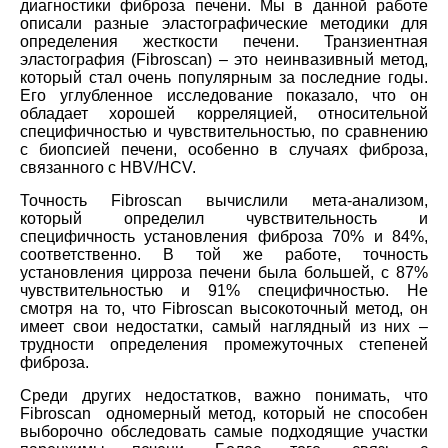
диагностики фиброза печени. Мы в данной работе
описали
разн
ые эластографические методики для
определения жесткости печени. Транзиентная
эластография (Fibroscan) – это неинвазивный метод,
который стал очень популярным за последние годы.
Его углубленное исследование показало, что он
обладает хорошей корреляцией, относительной
специфичностью и чувствительностью, по сравнению
с биопсией печени, особенно в случаях фиброза,
связанного с HBV/HCV.
Точность Fibroscan вычислили мета-анализом,
который определил чувствительность и
специфичность установления фиброза 70% и 84%,
соответственно. В той же работе, точность
установления цирроза печени была большей, с 87%
чувствительностью и 91% специфичностью. Не
смотря на то, что Fibroscan высокоточный метод, он
имеет свои недостатки, самый наглядный из них –
трудности определения промежуточных степеней
фиброза.
Среди других недостатков, важно понимать, что
Fibroscan одномерный метод, который не способен
выборочно обследовать самые подходящие участки