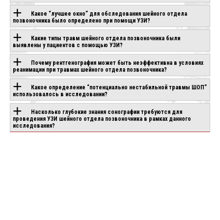
ЭТОЙ
Какое “лучшее окно” для обследования шейного отдела
позвоночника было определено при помощи УЗИ?
ТЕХНОЛОГИЕЙ
Какие типы травм шейного отдела позвоночника были
выявлены у пациентов с помощью УЗИ?
Почему рентгенография может быть неэффективна в условиях
CANON APLIO
CHISON SONOGO
IO AIR
реанимации при травмах шейного отдела позвоночника?
BEYOND
EBIT 90
аказ
Под заказ
Под заказ
Какое определение “потенциально нестабильной травмы ШОП”
использовалось в исследовании?
Насколько глубокие знания сонографии требуются для
проведения УЗИ шейного отдела позвоночника в рамках данного
исследования?