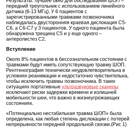
Результаты: лучшее окно для обследования ШОП –
передний треугольник с использованием линейного
датчика (6-13 МГц). У 6 пациентов с
зарегистрированными травмами позвоночника
наблюдалась двусторонняя краевая дислокация C5-
C6, а C6-C7 у 3 пациентов. У одного пациента была
обнаружена трещина C5 и у еще одного –
антеролистез С2.
Вступление
Около 8% пациентов в бессознательном состоянии с
травмами будут иметь сопутствующую травму ШОП.
Рентгенография технически неудовлетворительна в
условиях реанимации и недостаточно чувствительна,
чтобы исключить травмы позвоночника. В таких
ситуациях портативные
ультразвуковые сканеры
исключают риски задержки времени и излишней
мобильности шеи, что важно в жизнеугрожающих
состояниях.
«Потенциально нестабильная травма ШОП» была
определена, как любая степень дислокации с потерей
непрерывности передней продольной связки.(Рис 1)