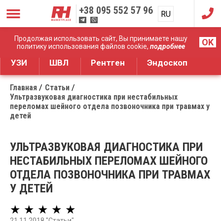
+38
095 552 57 96
RU
UA
Дистрибуция медицинского оборудования
Продолжая использовать сайт, Вы принимаете нашу
OK
политику использования файлов cookie,
подробнее
УЗИ
ШВЛ
Рентген
Эндоскоп
Главная
Статьи
Ультразвуковая диагностика при нестабильных
переломах шейного отдела позвоночника при травмах у
детей
УЛЬТРАЗВУКОВАЯ ДИАГНОСТИКА ПРИ
НЕСТАБИЛЬНЫХ ПЕРЕЛОМАХ ШЕЙНОГО
ОТДЕЛА ПОЗВОНОЧНИКА ПРИ ТРАВМАХ
У ДЕТЕЙ
★ ★ ★ ★ ★
21.11.2018 "Статьи"