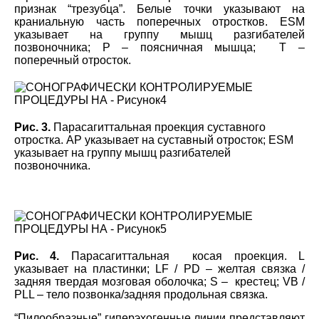
признак “трезубца”. Белые точки указывают на
краниальную часть поперечных отростков. ESM
указывает на группу мышц разгибателей
позвоночника; P – поясничная мышца; T –
поперечный отросток.
Рис. 3.
Парасагиттальная проекция суставного
отростка. AP указывает на суставный отросток; ESM
указывает на группу мышц разгибателей
позвоночника.
Рис. 4.
Парасагиттальная косая проекция. L
указывает на пластинки; LF / PD – желтая связка /
задняя твердая мозговая оболочка; S – крестец; VB /
PLL – тело позвонка/задняя продольная связка.
“Пилообразные” гиперэхогенные линии представляют