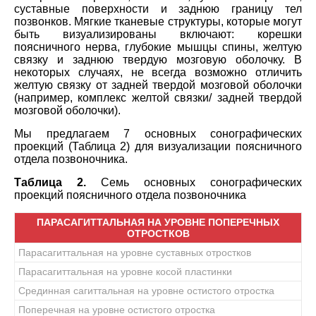
суставные поверхности и заднюю границу тел
позвонков. Мягкие тканевые структуры, которые могут
быть визуализированы включают: корешки
поясничного нерва, глубокие мышцы спины, желтую
связку и заднюю твердую мозговую оболочку. В
некоторых случаях, не всегда возможно отличить
желтую связку от задней твердой мозговой оболочки
(например, комплекс желтой связки/ задней твердой
мозговой оболочки).
Мы предлагаем 7 основных сонографических
проекций (Таблица 2) для визуализации поясничного
отдела позвоночника.
Таблица 2.
Семь основных сонографических
проекций поясничного отдела позвоночника
ПАРАСАГИТТАЛЬНАЯ НА УРОВНЕ ПОПЕРЕЧНЫХ
ОТРОСТКОВ
Парасагиттальная на уровне суставных отростков
Парасагиттальная на уровне косой пластинки
Срединная сагиттальная на уровне остистого отростка
Поперечная на уровне остистого отростка