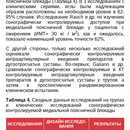
поясничной блокады (Таблица 4). В 3 исследованиях с
клиническими сериями, иглы были надлежащим
образом расположены на необходимом уровне в 62-
95% случаев. Исследование Rauch и др. по изучению
сонографически контролируемых доступов при
медиальной поясничной блокаде у пациентов с
2
ожирением (ИМТ> 30 кг / м
), как и ожидалось,
показало наименьший уровень точности 62%.
С другой стороны, только несколько исследований
оценивали сонографически контролируемые
интраартикулярные введения препаратов в
дугоотросчатые суставы. Во-первых, Galiano и др.
сравнивали сонографически контролируемые и КТ
контролируемые интраартикулярные введения
препаратов в дугоотросчатые суставы у трупов, а
затем в проспективном рандомизированном
клиническом испытании.
Таблица 4.
Сводные данные исследований на трупах
и клинических исследований сонографически
контролируемой медиальной поясничной блокады
ДИЗАЙН ИССЛЕДО-
ИССЛЕДОВАНИЯ
РЕЗУЛЬТАТЫ
ВАНИЯ