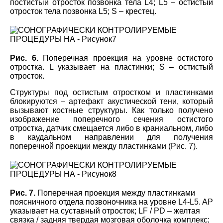
постистый отросток позвонка тела L4; L5 – остистый
отросток тела позвонка L5; S – крестец.
Рис. 6.
Поперечная проекция на уровне остистого
отростка. L указывает на пластинки; S – остистый
отросток.
Структуры под остистым отростком и пластинками
блокируются – артефакт акустической тени, который
вызывают костные структуры. Как только получено
изображение поперечного сечения остистого
отростка, датчик смещается либо в краниальном, либо
в каудальном направлении для получения
поперечной проекции между пластинками (Рис. 7).
Рис. 7.
Поперечная проекция между пластинками
поясничного отдела позвоночника на уровне L4-L5. AP
указывает на суставный отросток; LF / PD – желтая
связка / задняя твердая мозговая оболочка комплекс;