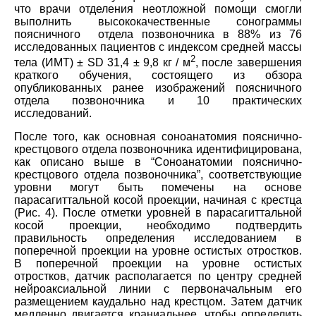
что врачи отделения неотложной помощи смогли
выполнить высококачественные сонограммы
поясничного отдела позвоночника в 88% из 76
исследованных пациентов с индексом средней массы
2
тела (ИМТ) ± SD 31,4 ± 9,8 кг / м
, после завершения
краткого обучения, состоящего из обзора
опубликованных ранее изображений поясничного
отдела позвоночника и 10 практических
исследований.
После того, как основная соноанатомия пояснично-
крестцового отдела позвоночника идентифицирована,
как описано выше в “Соноанатомии пояснично-
крестцового отдела позвоночника”, соответствующие
уровни могут быть помечены на основе
парасагиттальной косой проекции, начиная с крестца
(Рис. 4). После отметки уровней в парасагиттальной
косой проекции, необходимо подтвердить
правильность определения исследованием в
поперечной проекции на уровне остистых отростков.
В поперечной проекции на уровне остистых
отростков, датчик располагается по центру средней
нейроаксиальной линии с первоначальным его
размещением каудально над крестцом. Затем датчик
медленно двигается краниальнее, чтобы определить