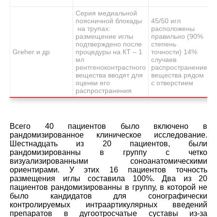
Серия медиальной
поясничной блокады
45/50 игл
на трупах:
расположены
L
размещение иглы
правильно (90%
м
подтверждено после
степень
в
Greher и др
процедуры на КТ – 1
точности) 14%
д
мл
случаев
в
рентгеноконтрастного
распространение
о
вещества вводят для
вещества рядом
оценки его
с отверстием
распространения
Всего 40 пациентов было включено в
рандомизированное клиническое исследование.
Шестнадцать из 20 пациентов, были
рандомизированны в группу с четко
визуализированными соноанатомическими
ориентирами. У этих 16 пациентов точность
размещения иглы составила 100%. Два из 20
пациентов рандомизированны в группу, в которой не
было кандидатов для сонографически
контролируемых интраартикулярных введений
препаратов в дугоотросчатые суставы из-за