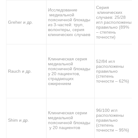
L
Серия
м
Исследование
клинических
в
медиальной
случаев: 25/28
д
поясничной блокады
Greher и др.
игл расположены
в
из 3-частей: труп,
правильно (89%
о
волонтеры, серия
– степень
с
клинических случаев
точности)
2
L
м
в
Клиническая серия
52/84 игл
д
медиальной
расположены
в
поясничной блокады
Rauch и др.
правильно
у 20 пациентов,
И
(степень
страдающих
L
точности – 62%)
ожирением
в
у
в
T
м
96/100 игл
в
Клиническая серии
расположены
д
медиальной
Shim и др.
правильно
в
поясничной блокады
(степень
о
у 20 пациентов
точности – 95%)
С
2