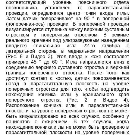
соответствующий уровень поясничного отдела
позвоночника установлен в парасагиттальной
проекции, определяется центр точки входа иглы.
Затем датчик поворачивают на 90 ° в поперечной
(поперечная-ось) проекции. В поперечной проекции
визуализируется ступенька между верхним суставным
отростком и поперечным отростком. В режиме
реального времени под ультразвуковым наведением
вводится спинальная игла 22-го калибра с
латеральной стороны в медиальном направлении
(Рис. 8 и Видео 3). Угол ввода к коже составляет
примерно 45 ° до 60 °. Игла направляется вниз к
соединению верхнего суставного отростка и верхней
границы поперечного отростка. После того, как
достигнут контакт с костью, датчик поворачивается
назад в парасагиттальную плоскость на уровне
поперечных отростков для того, чтобы подтвердить
нахождение кончика иглы у краниального края
поперечного отростка (Рис. 2 и Видео 4).
Расположение кончика иглы в парасагиттальной
плоскости на уровне поперечных отростков не может
быть визуализировано во всех случаях, особенно у
пациентов с ожирением. В тех случаях, когда
нахождение кончика иглы не может быть проверено в
парасагиттальной плоскости на уровне поперечных