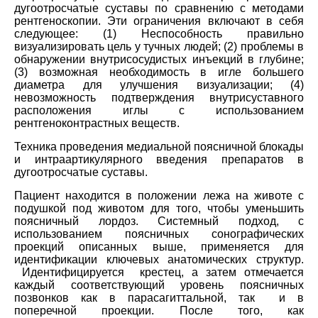
дугоотросчатые суставы по сравнению с методами
рентгеноскопии. Эти ограничения включают в себя
следующее: (1) Неспособность правильно
визуализировать цель у тучных людей; (2) проблемы в
обнаружении внутрисосудистых инъекций в глубине;
(3) возможная необходимость в игле большего
диаметра для улучшения визуализации; (4)
невозможность подтверждения внутрисуставного
расположения иглы с использованием
рентгеноконтрастных веществ.
Техника проведения медиальной поясничной блокады
и интраартикулярного введения препаратов в
дугоотросчатые суставы.
Пациент находится в положении лежа на животе с
подушкой под животом для того, чтобы уменьшить
поясничный лордоз. Системный подход, с
использованием поясничных сонографических
проекций описанных выше, применяется для
идентификации ключевых анатомических структур.
Идентифицируется крестец, а затем отмечается
каждый соответствующий уровень поясничных
позвонков как в парасагиттальной, так и в
поперечной проекции. После того, как