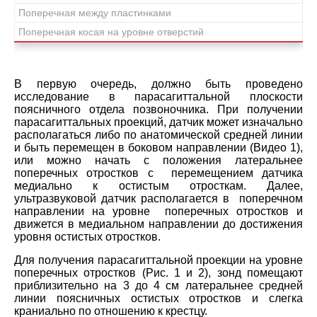
Поперечная между пластинками
Поперечная косая на уровне отверстий
В первую очередь, должно быть проведено
исследование в парасагиттальной плоскости
поясничного отдела позвоночника. При получении
парасагиттальных проекций, датчик может изначально
располагаться либо по анатомической средней линии
и быть перемещен в боковом направлении (Видео 1),
или можно начать с положения латеральнее
поперечных отростков с перемещением датчика
медиально к остистым отросткам. Далее,
ультразвуковой датчик располагается в поперечном
направлении на уровне поперечных отростков и
движется в медиальном направлении до достижения
уровня остистых отростков.
Для получения парасагиттальной проекции на уровне
поперечных отростков (Рис. 1 и 2), зонд помещают
приблизительно на 3 до 4 см латеральнее средней
линии поясничных остистых отростков и слегка
краниально по отношению к крестцу.