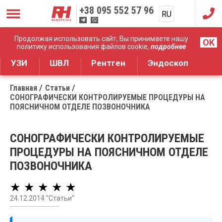
+38
095 552 57 96
RU
UA
Дистрибуция медицинского оборудования
Продолжая использовать сайт, Вы принимаете нашу
OK
политику использования файлов cookie,
подробнее
УЗИ
ШВЛ
Рентген
Эндоскоп
Главная
Статьи
СОНОГРАФИЧЕСКИ КОНТРОЛИРУЕМЫЕ ПРОЦЕДУРЫ НА
ПОЯСНИЧНОМ ОТДЕЛЕ ПОЗВОНОЧНИКА
СОНОГРАФИЧЕСКИ КОНТРОЛИРУЕМЫЕ
ПРОЦЕДУРЫ НА ПОЯСНИЧНОМ ОТДЕЛЕ
ПОЗВОНОЧНИКА
★ ★ ★ ★ ★
24.12.2014 "Статьи"