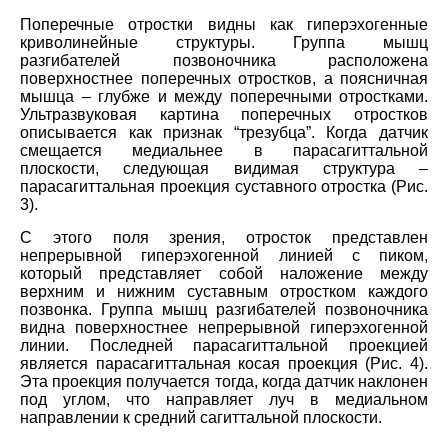
Поперечные отростки видны как гиперэхогенные
криволинейные структуры. Группа мышц
разгибателей позвоночника расположена
поверхностнее поперечных отростков, а поясничная
мышца – глубже и между поперечными отростками.
Ультразвуковая картина поперечных отростков
описывается как признак “трезубца”. Когда датчик
смещается медиальнее в парасагиттальной
плоскости, следующая видимая структура –
парасагиттальная проекция суставного отростка (Рис.
3).
С этого поля зрения, отросток представлен
непрерывной гиперэхогенной линией с пиком,
который представляет собой наложение между
верхним и нижним суставным отростком каждого
позвонка. Группа мышц разгибателей позвоночника
видна поверхностнее непрерывной гиперэхогенной
линии. Последней парасагиттальной проекцией
является парасагиттальная косая проекция (Рис. 4).
Эта проекция получается тогда, когда датчик наклонен
под углом, что направляет луч в медиальном
направлении к средний сагиттальной плоскости.