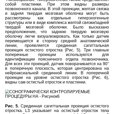
собой пластинки. При этом видны размеры
позвоночного канала. В этой проекции, желтая связка
и задняя твердая мозговая оболочка могут быть
рассмотрены как отдельные гиперэхогенные
структуры или в виде комплекса желтой связки/задней
твердой мозговой оболочки. Было высказано
предположение, что заднюю твердую мозговую
оболочку легче визуализировать. Как только датчик
перемещается в сторону средней анатомической
линии, проявляется срединная сагиттальная
проекция остистого отростка (Рис. 5). Три главные
поперечные проекции используются для
идентификации поясничного отдела позвоночника.
Для всех эти проекций, датчик поворачивается на 90°
в поперечную плоскость, которая центрирована на
нейроаксиальной срединной линии. В поперечной
проекции на уровне остистого отростка (Рис. 6),
видны сам остистый отросток и пластинки.
Рис. 5.
Срединная сагиттальная проекция остистого
отростка. L3 указывает на остистый отросток тела