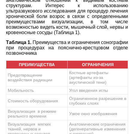
анатомическом отношении к видимым костным
структурам. Интерес к использованию
ультразвукового исследования для процедур лечения
хронической боли возрос в связи с определенными
преимуществами визуализации, в том числе
возможностью видеть кости, мышечный слой, нервы и
кровеносные сосуды (Таблица 1).
Таблица 1.
Преимущества и ограничения сонографии
при процедурах на пояснично-крестцовом отделе
позвоночника
ПРЕИМУЩЕСТВА
ОГРАНИЧЕНИЯ
Костные артефакты
Предотвращение
(артефакты из-за
воздействия радиации
акустической тени)
Мобильность
Угол введения иглы
Ограниченное разрешение в
Стоимость оборудования
глубоких слоях
Визуализация в режиме
Узкое окно изображения
реального времени
Визуализация мягких
Анатомические ограничения
тканей, нервов и
(дегенеративные изменения
кровеносных сосудов
и ожирение)