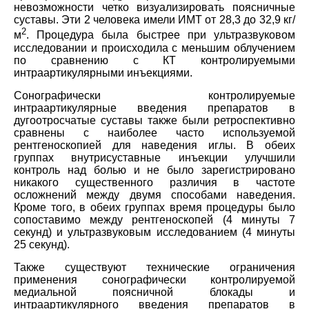
невозможности четко визуализировать поясничные
суставы. Эти 2 человека имели ИМТ от 28,3 до 32,9 кг/
2
м
. Процедура была быстрее при ультразвуковом
исследовании и происходила с меньшим облучением
по сравнению с КТ контролируемыми
интраартикулярными инъекциями.
Сонографически контролируемые
интраартикулярные введения препаратов в
дугоотросчатые суставы также были ретроспективно
сравнены с наиболее часто используемой
рентгеноскопией для наведения иглы. В обеих
группах внутрисуставные инъекции улучшили
контроль над болью и не было зарегистрировано
никакого существенного различия в частоте
осложнений между двумя способами наведения.
Кроме того, в обеих группах время процедуры было
сопоставимо между рентгеноскопей (4 минуты 7
секунд) и ультразвуковым исследованием (4 минуты
25 секунд).
Также существуют технические ограничения
применения сонографически контролируемой
медиальной поясничной блокады и
интраартикулярного введения препаратов в