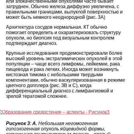
или злокачественными опухолями часто бывает
затруднен. Обычно железа диффузно увеличена, с
правильными границами, выпуклой поверхностью и
может быть немного неоднородной (рис. 3A)
Архитектура сосудов нормальная. КТ обычно
помогает определить и охарактеризовать структуру
опухоли, но биопсия под визуальным контролем
подтверждает диагноз.
Крупные исследования продемонстрировали более
высокий уровень экстратимических опухолей в этой
популяции – чаще всего лимфомы, лейкемии, рака
пищевода и рака легких. Иногда может возникнуть
кистозная тимома с небольшими твердыми
компонентами, обычно васкуляризованная в режиме
цветного допплера (рис. 3B и C), когда
дифференциальный диагноз с лимфангиомой и
зрелой тератомой сложнее.
Рисунок 3
:
A.
Небольшая негомогенная
гипоэхогенная опухоль яйцевидной формы,