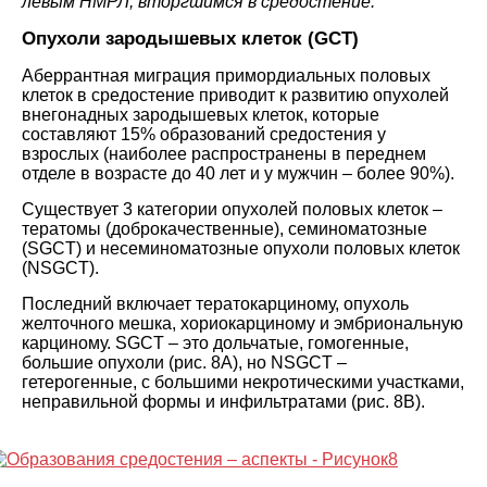
левым НМРЛ, вторгшимся в средостение.
Опухоли зародышевых клеток (GCT)
Аберрантная миграция примордиальных половых
клеток в средостение приводит к развитию опухолей
внегонадных зародышевых клеток, которые
составляют 15% образований средостения у
взрослых (наиболее распространены в переднем
отделе в возрасте до 40 лет и у мужчин – более 90%).
Существует 3 категории опухолей половых клеток –
тератомы (доброкачественные), семиноматозные
(SGCT) и несеминоматозные опухоли половых клеток
(NSGCT).
Последний включает тератокарциному, опухоль
желточного мешка, хориокарциному и эмбриональную
карциному. SGCT – это дольчатые, гомогенные,
большие опухоли (рис. 8A), но NSGCT –
гетерогенные, с большими некротическими участками,
неправильной формы и инфильтратами (рис. 8B).