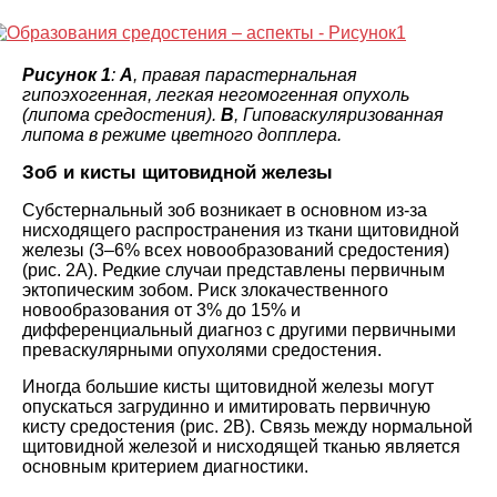
Рисунок 1
:
A
, правая парастернальная
гипоэхогенная, легкая негомогенная опухоль
(липома средостения).
B
, Гиповаскуляризованная
липома в режиме цветного допплера.
Зоб и кисты щитовидной железы
Субстернальный зоб возникает в основном из-за
нисходящего распространения из ткани щитовидной
железы (3–6% всех новообразований средостения)
(рис. 2A). Редкие случаи представлены первичным
эктопическим зобом. Риск злокачественного
новообразования от 3% до 15% и
дифференциальный диагноз с другими первичными
преваскулярными опухолями средостения.
Иногда большие кисты щитовидной железы могут
опускаться загрудинно и имитировать первичную
кисту средостения (рис. 2B). Связь между нормальной
щитовидной железой и нисходящей тканью является
основным критерием диагностики.