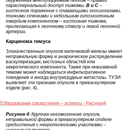
окруженная вентилируемым легким – правый
парастернальный доступ тимомы.
B и C
–
кистозное поражение с плавающими эхосигналами,
тонкими стенками и небольшим гипоэхогенным
твердым компонентом – кистозная тимома,
прилегающая к легочному стволу и левой легочной
артерии.
Карцинома тимуса
Злокачественные опухоли вилочковой железы имеют
неправильную форму и анархическое распределение
васкуляризации, кистозных областей или
некротического компонента. Также при инвазивной
тимоме может наблюдаться инфильтративное
поведение и иногда внутригрудные метастазы. ТУЗИ
выявляет эти признаки опухоли в преваскулярном
отделе (рис. 4).
Рисунок 4
: Крупная негомогенная опухоль
неправильной формы в преваскулярном отделе
средостения с некротическими участками –
инвазивная тимома.