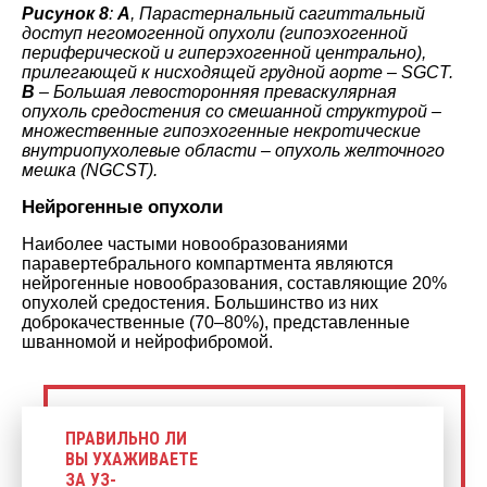
Рисунок 8
:
A
, Парастернальный сагиттальный
доступ негомогенной опухоли (гипоэхогенной
периферической и гиперэхогенной центрально),
прилегающей к нисходящей грудной аорте – SGCT.
B
– Большая левосторонняя преваскулярная
опухоль средостения со смешанной структурой –
множественные гипоэхогенные некротические
внутриопухолевые области – опухоль желточного
мешка (NGCST).
Нейрогенные опухоли
Наиболее частыми новообразованиями
паравертебрального компартмента являются
нейрогенные новообразования, составляющие 20%
опухолей средостения. Большинство из них
доброкачественные (70–80%), представленные
шванномой и нейрофибромой.
ПРАВИЛЬНО ЛИ
ВЫ УХАЖИВАЕТЕ
ЗА УЗ-