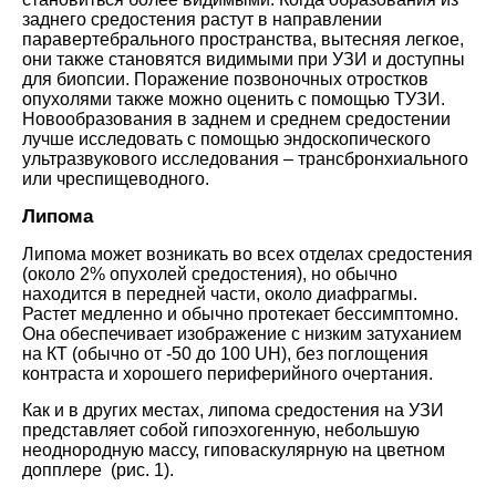
заднего средостения растут в направлении
паравертебрального пространства, вытесняя легкое,
они также становятся видимыми при УЗИ и доступны
для биопсии. Поражение позвоночных отростков
опухолями также можно оценить с помощью ТУЗИ.
Новообразования в заднем и среднем средостении
лучше исследовать с помощью эндоскопического
ультразвукового исследования – трансбронхиального
или чреспищеводного.
Липома
Липома может возникать во всех отделах средостения
(около 2% опухолей средостения), но обычно
находится в передней части, около диафрагмы.
Растет медленно и обычно протекает бессимптомно.
Она обеспечивает изображение с низким затуханием
на КТ (обычно от -50 до 100 UH), без поглощения
контраста и хорошего периферийного очертания.
Как и в других местах, липома средостения на УЗИ
представляет собой гипоэхогенную, небольшую
неоднородную массу, гиповаскулярную на цветном
допплере (рис. 1).