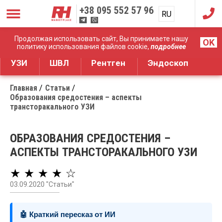
+38
095 552 57 96
RU
UA
Дистрибуция медицинского оборудования
Продолжая использовать сайт, Вы принимаете нашу
OK
политику использования файлов cookie,
подробнее
УЗИ
ШВЛ
Рентген
Эндоскоп
Главная
Статьи
Образования средостения – аспекты
трансторакального УЗИ
ОБРАЗОВАНИЯ СРЕДОСТЕНИЯ –
АСПЕКТЫ ТРАНСТОРАКАЛЬНОГО УЗИ
★ ★ ★ ★ ☆
03.09.2020 "Статьи"
🤖 Краткий пересказ от ИИ