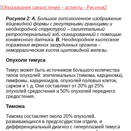
Рисунок 2
:
A
, Большое гипоэхогенное изображение
яйцевидной формы с регулярными границами и
неоднородной структурой – сагиттальный
ретростернальный зоб, сканированный с помощью
конвексного датчика.
B
, Неоднородное кистозное
поражение верхних загрудинных органов –
геморрагическая киста щитовидной железы.
Опухоли тимуса
Тимус может быть источником большого количества
типов опухолей: эпителиальных (тимома, карцинома),
лимфомы, карциноидов, опухолей половых клеток,
сарком и т. д. Они составляют от 20% до 25%
опухолей средостения и 50% опухолей переднего
средостения.
Тимома
Тимома составляет около 20% опухолей,
развивающихся в предсосудистом отделе, и
дифференциальный диагноз с гиперплазией тимуса