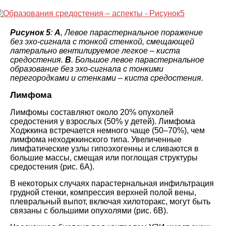
Рисунок 5
:
A
, Левое парастернальное поражение
без эхо-сигнала с тонкой стенкой, смещающей
латерально вентилируемое легкое – киста
средостения.
B
. Большое левое парастернальное
образование без эхо-сигнала с тонкими
перегородками и стенками – киста средостения.
Лимфома
Лимфомы составляют около 20% опухолей
средостения у взрослых (50% у детей). Лимфома
Ходжкина встречается немного чаще (50–70%), чем
лимфома неходжкинского типа. Увеличенные
лимфатические узлы гипоэхогенны и сливаются в
большие массы, смещая или поглощая структуры
средостения (рис. 6A).
В некоторых случаях парастернальная инфильтрация
грудной стенки, компрессия верхней полой вены,
плевральный выпот, включая хилоторакс, могут быть
связаны с большими опухолями (рис. 6В).