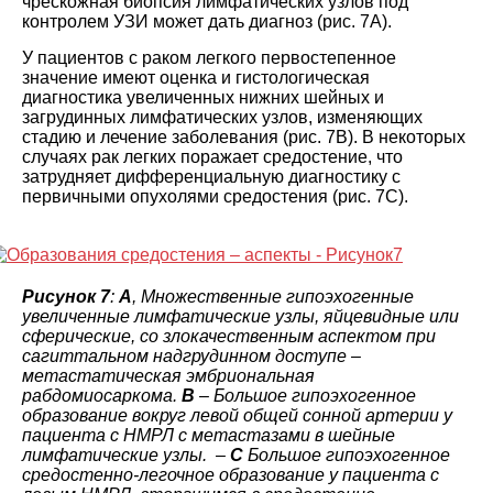
чрескожная биопсия лимфатических узлов под
контролем УЗИ может дать диагноз (рис. 7A).
У пациентов с раком легкого первостепенное
значение имеют оценка и гистологическая
диагностика увеличенных нижних шейных и
загрудинных лимфатических узлов, изменяющих
стадию и лечение заболевания (рис. 7B). В некоторых
случаях рак легких поражает средостение, что
затрудняет дифференциальную диагностику с
первичными опухолями средостения (рис. 7C).
Рисунок 7
:
A
, Множественные гипоэхогенные
увеличенные лимфатические узлы, яйцевидные или
сферические, со злокачественным аспектом при
сагиттальном надгрудинном доступе –
метастатическая эмбриональная
рабдомиосаркома.
B
– Большое гипоэхогенное
образование вокруг левой общей сонной артерии у
пациента с НМРЛ с метастазами в шейные
лимфатические узлы. –
C
Большое гипоэхогенное
средостенно-легочное образование у пациента с