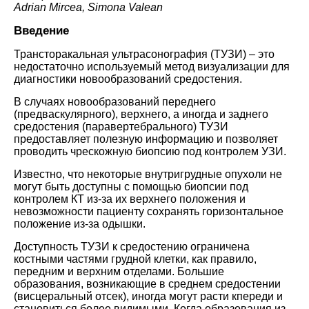
Adrian Mircea, Simona Valean
Введение
Трансторакальная ультрасонография (ТУЗИ) – это
недостаточно используемый метод визуализации для
диагностики новообразований средостения.
В случаях новообразований переднего
(предваскулярного), верхнего, а иногда и заднего
средостения (паравертебрального) ТУЗИ
предоставляет полезную информацию и позволяет
проводить чрескожную биопсию под контролем УЗИ.
Известно, что некоторые внутригрудные опухоли не
могут быть доступны с помощью биопсии под
контролем КТ из-за их верхнего положения и
невозможности пациенту сохранять горизонтальное
положение из-за одышки.
Доступность ТУЗИ к средостению ограничена
костными частями грудной клетки, как правило,
передним и верхним отделами. Большие
образования, возникающие в среднем средостении
(висцеральный отсек), иногда могут расти кпереди и
становиться более видимыми. Когда образования из