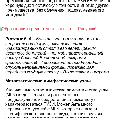
Чрескожная биопсия под контролем УЗИ имеет очень
хорошую диагностическую точность и многие другие
преимущества, без облучения, подразумеваемого
методом КТ.
Рисунок 6
:
A
– Большая гипоэхогенная опухоль
неправильной формы, охватывающая
брахиоцефальный ствол и его ветви (режим
цветного допплера) – прямой парастернальный
доступ большой B-клеточной лимфомы
средостения.
B
– Гипоэхогенная неоднородная
опухоль неправильной формы, поражающая
переднюю грудную стенку – В-клеточная лимфома.
Метастатические лимфатические узлы
Увеличенные метастатические лимфатические узлы
(MLN) видны, если они расположены в
предваскулярном средостении, а также могут
характеризоваться ТУЗИ. Может быть много
первичных опухолей с MLN, которые не имеют
специфического внешнего вида, и в этих случаях