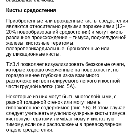
Кисты средостения
Приобретенные или врожденные кисты средостения
являются относительно редкими поражениями (12–
20% новообразований средостения) и могут иметь
различное происхождение – тимуса, поджелудочной
железы, кистозные тератомы,
плевроперикардиальные, бронхогенные или
дупликационные кисты.
ТУЗИ позволяет визуализировать безэховые очаги,
которые хорошо очерченные на поверхности, но
гораздо менее глубокие из-за взаимного
расположения вентилируемого легкого и костной
части грудной клетки (рис. 5A).
Некоторые из них могут быть многослойными, с
разной толщиной стенок или могут иметь
гипоэхогенное содержимое (рис. 5В). В этом случае
следует учитывать мультилокулярные кисты тимуса,
кистозную тератому, лимфангиому и кистозную
тимому, если они расположены в преваскулярном
отделе средостения.