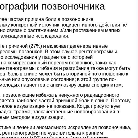
нографии позвоночника
ее частая причина боли в позвоночнике
льку конкретный источник ноцицептивного действия не
но связан с растяжением и/или растяжением мягких
зуализационные исследования.
оте причиной (27%) и включает дегенеративные
реломы позвонков. В этом случае рентгенограммы
о исследования у пациентов с историей
 на компрессионный перелом позвонков, таких как
ентгенограммы сгибания и разгибания также могут быть
ец, боль в спине может быть вторичной по отношению к
ные или опухолевые состояния; в этой группе по-
молодых пациентов с анкилозирующим спондилитом.
ы, позволяющие избежать ненужного радиационного
ляется наиболее частой причиной боли в спине. Поэтому
алов визуализация не показана. Когда присутствует
радка, травма, злокачественные новообразования в
рвым методом визуализации.
тике и лечении аномального искривления позвоночника,
а, рентгенография не чувствительна к ранним