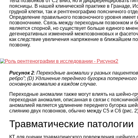
тела позвонков от C2 вниз, но и дифференцировать ги
поясницы. В нашей клинической практике в Гранаде, И
грудной клетки, так и рентгенографию поясничного отд
Определение правильного позвоночного уровня имеет 
позвоночнике. Связь между переходным позвонком и бо
является спорной, но существует больше единого мне
дегенеративных изменений межпозвонковых и фасеточн
как следствие увеличения напряжение в ближайшем п
позвонку.
Рисунок 2
: Переходные аномалии у разных пациентов.
ребро”; (D) Удлинение переднего бугорка поперечног
основную аномалию в каждом случае.
Переходные аномалии также могут влиять на шейно-гр
переходная аномалия, описанная в связи с поясничной
аномалией является удлинение переднего бугорка шейн
слиянию двух позвонков, обычно между С5 и С6 (рис. 2)
Травматические патологии
КТ для оценки травматического повреждения шейного 