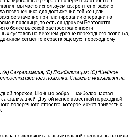
поплазированные ребра от поперечных отростков
спания, мы часто используем как рентгенографию
ела позвоночника для достижения той же цели.
важное значение при планировании операции на
лью в пояснице, то есть синдромом Бертолотти,
ния о более высокой распространенности
ых суставов на верхнем уровне переходного позвонка,
одвижном сегменте к срастающемуся переходному
 (А) Сакрализация; (B) Люмбализация; (C) “Шейное
о отростка шейного позвонка. Стрелки указывают на
удной переход. Шейные ребра – наиболее частая
 сакрализацией. Другой менее известной переходной
ого поперечного отростка, которое может привести к
.
отдела позвоночника в значительной степени вытеснила