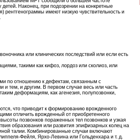
ользованием МРТ сообщили о большей частоте
у детей. Наконец, при подозрении на конкретные
я) рентгенограммы имеют низкую чувствительность и
.
воночника или клинических последствий или если есть
иями, такими как кифоз, лордоз или сколиоз, или
ми по отношению к дефектам, связанным с
 и тем, и другим.
В первом случае весь или часть
 таким деформациям, как агенезия, полупозвонки,
ются, что приводит к формированию врожденного
щими отличить врожденный от приобретенного
 высоты позвонков пораженных тел позвонков и узкая
ствия образования или развития эпифизарных колец на
осиной талии. Комбинированные случаи включают
ппеля-Фейля, Ярхо-Левина или Гольденхара и т. д.