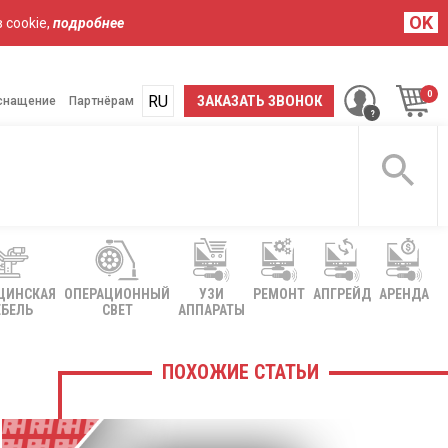
OK
 cookie,
подробнее
RU
UA
ЗАКАЗАТЬ ЗВОНОК
снащение
Партнёрам
ЦИНСКАЯ
ОПЕРАЦИОННЫЙ
УЗИ
РЕМОНТ
АПГРЕЙД
АРЕНДА
БЕЛЬ
СВЕТ
АППАРАТЫ
ПОХОЖИЕ СТАТЬИ