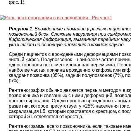
(рис. 1).
Рисунок 1
: Врожденные аномалии у разных пациентов. 
позвоночный блок. Сложные нарушения при синдромах К
Кифотическая деформация, вызванная передним нар
указывают на основную аномалию в каждом случае.
Среди пациентов с врожденными деформациями позвон
чистый кифоз. Полупозвонок – наиболее частая причин
односторонняя несегментированная перемычка. Перед
наиболее частая причина врожденного кифоза или киф
квадрант позвонка (35%), задний полупозвонок (7%), п
(5%).
Рентгенография обычно является первым методом виз
позвоночника и связанных с ними деформаций, позволя
прогрессирования. Среди простых врожденных аномал
развитии, которое присутствует у <25% населения (рис.
сакрализация L5, который срастается с крестцом, с п
которой S1 отделяется от крестца.
Рентгенограммы всего позвоночника, если таковые име