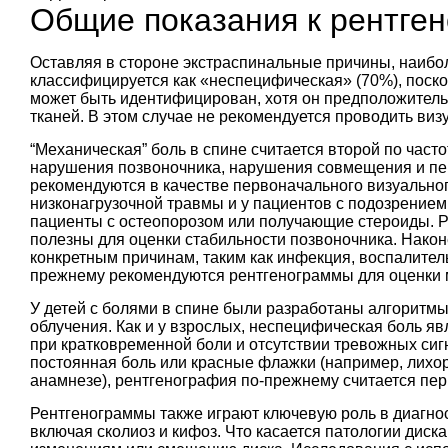
Общие показания к рентге
Оставляя в стороне экстраспинальные причины, наибол
классифицируется как «неспецифическая» (70%), поско
может быть идентифицирован, хотя он предположитель
тканей. В этом случае не рекомендуется проводить ви
“Механическая” боль в спине считается второй по част
нарушения позвоночника, нарушения совмещения и пе
рекомендуются в качестве первоначального визуальног
низконагрузочной травмы и у пациентов с подозрением
пациенты с остеопорозом или получающие стероиды. Р
полезны для оценки стабильности позвоночника. Након
конкретным причинам, таким как инфекция, воспалитель
прежнему рекомендуются рентгенограммы для оценки 
У детей с болями в спине были разработаны алгоритм
облучения. Как и у взрослых, неспецифическая боль яв
при кратковременной боли и отсутствии тревожных сигн
постоянная боль или красные флажки (например, лихо
анамнезе), рентгенография по-прежнему считается пе
Рентгенограммы также играют ключевую роль в диагнос
включая сколиоз и кифоз. Что касается патологии диск