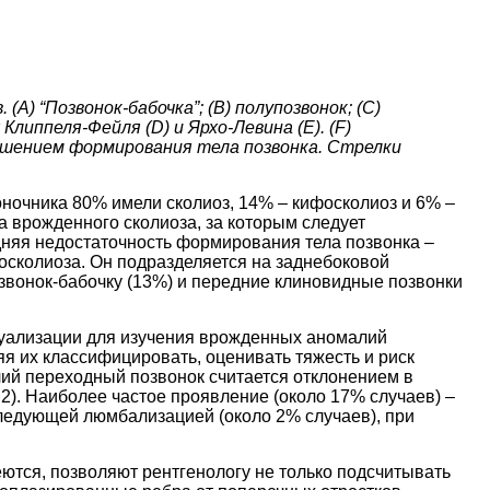
(A) “Позвонок-бабочка”; (B) полупозвонок; (C)
липпеля-Фейля (D) и Ярхо-Левина (E). (F)
ушением формирования тела позвонка. Стрелки
очника 80% имели сколиоз, 14% – кифосколиоз и 6% –
а врожденного сколиоза, за которым следует
няя недостаточность формирования тела позвонка –
осколиоза. Он подразделяется на заднебоковой
озвонок-бабочку (13%) и передние клиновидные позвонки
уализации для изучения врожденных аномалий
я их классифицировать, оценивать тяжесть и риск
ий переходный позвонок считается отклонением в
 2). Наиболее частое проявление (около 17% случаев) –
оследующей люмбализацией (около 2% случаев), при
ются, позволяют рентгенологу не только подсчитывать