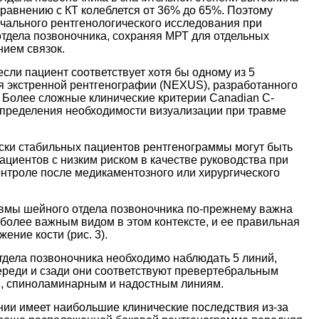
равнению с КТ колеблется от 36% до 65%. Поэтому
чального рентгенологического исследования при
тдела позвоночника, сохраняя МРТ для отдельных
ием связок.
сли пациент соответствует хотя бы одному из 5
 экстренной рентгенографии (NEXUS), разработанного
 Более сложные клинические критерии Canadian C-
 определения необходимости визуализации при травме
ски стабильных пациентов рентгенограммы могут быть
ациентов с низким риском в качестве руководства при
троле после медикаментозного или хирургического
авмы шейного отдела позвоночника по-прежнему важна
более важным видом в этом контексте, и ее правильная
ение кости (рис. 3).
дела позвоночника необходимо наблюдать 5 линий,
ереди и сзади они соответствуют превертебральным
ам, спиноламинарным и надостным линиям.
нии имеет наибольшие клинические последствия из-за