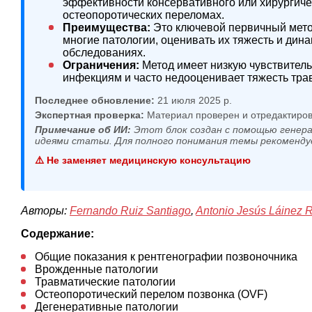
эффективности консервативного или хирургиче
остеопоротических переломах.
Преимущества:
Это ключевой первичный мето
многие патологии, оценивать их тяжесть и дин
обследованиях.
Ограничения:
Метод имеет низкую чувствитель
инфекциям и часто недооценивает тяжесть тра
Последнее обновление:
21 июля 2025 р.
Экспертная проверка:
Материал проверен и отредактиров
Примечание об ИИ:
Этот блок создан с помощью генера
идеями статьи. Для полного понимания темы рекоменду
⚠️ Не заменяет медицинскую консультацию
Авторы:
Fernando Ruiz Santiago
,
Antonio Jesús Láinez 
Содержание:
Общие показания к рентгенографии позвоночника
Врожденные патологии
Травматические патологии
Остеопоротический перелом позвонка (OVF)
Дегенеративные патологии