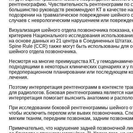
рентгенографию. Чувствительность рентгенограмм по с
большинство руководств рекомендуют КТ в качестве на
подозрении на травматическое повреждение шейного о
случаев с неврологическим нарушением или поврежден
Визуализация шейного отдела позвоночника показана, е
критериев Национального исследования использования
на основе данных из 21 центра в Соединенных Штатах.
Spine Rule (CCR) также могут быть использованы для
шейного отдела позвоночника.
Несмотря на многие преимущества КТ, у гемодинамиче
подходящими в некоторых клинических сценариях и у п
предоперационном планировании или последующем кон
лечения.
Поэтому интерпретация рентгенограмм в контексте тр
для радиологов. Боковая рентгенограмма является наи
интерпретация помогает выяснить анатомию и располож
При исследовании боковой рентгенограммы шейного от
чтобы исключить перелом или вывих позвоночника. Сп
мягким тканям, передним позвонкам, задним позвонк
Примечательно, что нарушение задней позвоночной ли