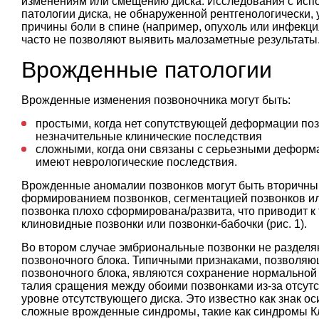
изменениям или смещению диска. Исследования с исп
патологии диска, не обнаруженной рентгенологически, 
причины боли в спине (например, опухоль или инфекци
часто не позволяют выявить малозаметные результаты
Врожденные патологии
Врожденные изменения позвоночника могут быть:
простыми, когда нет сопутствующей деформации поз
незначительные клинические последствия
сложными, когда они связаны с серьезными деформац
имеют неврологические последствия.
Врожденные аномалии позвонков могут быть вторичны
формированием позвонков, сегментацией позвонков или
позвонка плохо сформирована/развита, что приводит к
клиновидные позвонки или позвонки-бабочки (рис. 1).
Во втором случае эмбриональные позвонки не разделя
позвоночного блока. Типичными признаками, позволяю
позвоночного блока, являются сохранение нормальной
талия сращения между обоими позвонками из-за отсут
уровне отсутствующего диска. Это известно как знак 
сложные врожденные синдромы, такие как синдромы Кли