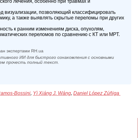
ского лечения, особенно при травмах и
д визуализации, позволяющий классифицировать
амику, а также выявлять скрытые переломы при других
ность к ранним изменениям диска, опухолям,
вматических переломов по сравнению с КТ или МРТ.
ан экспертами RH.ua
тивного ИИ для быстрого ознакомления с основными
ем прочесть полный текст.
Ramos-Bossini
,
Yì Xiáng J. Wáng
,
Daniel López Zúñiga