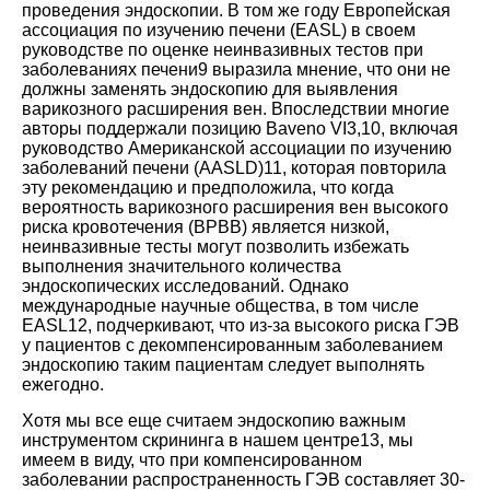
проведения эндоскопии. В том же году Европейская
ассоциация по изучению печени (EASL) в своем
руководстве по оценке неинвазивных тестов при
заболеваниях
печени9
выразила мнение, что они не
должны заменять эндоскопию для выявления
варикозного расширения вен. Впоследствии многие
авторы поддержали позицию Baveno
VI3
,10
, включая
руководство Американской ассоциации по изучению
заболеваний печени (AASLD
)11
, которая повторила
эту рекомендацию и предположила, что когда
вероятность варикозного расширения вен высокого
риска кровотечения (ВРВВ) является низкой,
неинвазивные тесты могут позволить избежать
выполнения значительного количества
эндоскопических исследований. Однако
международные научные общества, в том числе
EASL12
, подчеркивают, что из-за высокого риска ГЭВ
у пациентов с декомпенсированным заболеванием
эндоскопию таким пациентам следует выполнять
ежегодно.
Хотя мы все еще считаем эндоскопию важным
инструментом скрининга в нашем
центре13
, мы
имеем в виду, что при компенсированном
заболевании распространенность ГЭВ составляет 30-