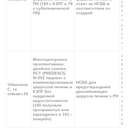
пр
ПН (194 с КЗПГ и 79
ответ на НСББ в
НС
с субклинической
соответствии со
бо
ПН)
стадией
по
пр
де
ци
пац
че
ст
за
Де
Многоцентровое
воз
проспективное,
(16
двойное слепое,
гр
RCT (PREDESCI).
про
N=201 пациент с
(27
компенсированным
НСББ для
гру
Villanueva
циррозом печени и
предотвращения
0
,0
C, та
КЗПГ без
декомпенсации
ле
співавт.
18
сердечной
цирроза печени с РН
мо
недостаточности
вы
(100 получали
де
пропранолол или
па
карведилол и 101 –
ко
плацебо)
ци
КЗ