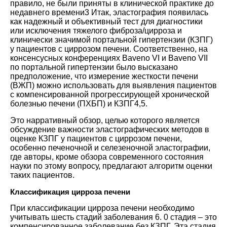
правило, не были приняты в клинической практике до
недавнего
времени3
Итак, эластография появилась
как надежный и объективный тест для диагностики
или исключения тяжелого фиброза/цирроза и
клинически значимой портальной гипертензии (КЗПГ)
у пациентов с циррозом печени. Соответственно, на
консенсусных конференциях Baveno VI и Baveno VII
по портальной гипертензии было высказано
предположение, что измерение жесткости печени
(ВЖП) можно использовать для выявления пациентов
с компенсированной прогрессирующей хронической
болезнью печени (ПХБП) и
КЗПГ4
,5
.
Это нарративный обзор, целью которого является
обсуждение важности эластографических методов в
оценке КЗПГ у пациентов с циррозом печени,
особенно печеночной и селезеночной эластографии,
где авторы, кроме обзора современного состояния
науки по этому вопросу, предлагают алгоритм оценки
таких пациентов.
Классификация цирроза печени
При классификации цирроза печени необходимо
учитывать шесть стадий заболевания
6
. 0 стадия – это
компенсированное заболевание без КЗПГ. Эта стадия