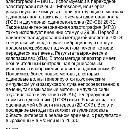
эластографии – ВКПЭ, используемой в переходной
эластографии печени – Fibroscan®, или через
ультразвуковые импульсы, присутствующие в методах
сдвиговых волн, таких как точечная сдвиговая волна
(ТСВ) и двумерная сдвиговая волна (2D-СВ) 28-31.
Так же магнитно-резонансная эластография (МРЭ)
также использует внешние стимулы
29
,30
. Первой и
наиболее валидированной методикой является ВКПЭ:
специальный зонд создает вибрационную волну в
правом межреберье над участком печени, которая
передается на печень. Результат выражается в
килопаскалях (кПа). В этом методе оператор имеет
незначительный контроль над оцениваемым
участком, а изображение является одномерным
32
.
Появились более новые методы, в которых
сдвиговые волны генерируются акустическим
импульсом ультразвукового луча непосредственно в
печени, так называемые методы импульса силы
акустического излучения (ИСАВ), генерирующие
снимки в одной точке (ТСХЭ) или в больших частях
оцениваемой области интереса (2D-СХЭ). Все эти
последние методы позволяют визуализировать
область интереса в реальном времени, с результатом,
выраженным в м/с или кПа
26
,33
.