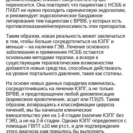
переносится. Она повторяет, что пациентам с НСББ и
ПХБП не нужно проходить скрининговую эндоскопию,
и рекомендует эндоскопическое бандажное
лигирование тем пациентам с ВРВВ, у которых есть
противопоказания/непереносимость этих препаратов.
Таким образом, новая реальность может заключаться
в том, чтобы больше сосредоточиться на КЗПГ и
меньше – на наличии ГЭВ. Лечение основного
заболевания и применение НСББ остаются
основными методами терапии, а вскоре к
существующим терапевтическим возможностям
добавятся новые средства, способные действовать
на уровне портального давления, такие как статины.
На основе новых данных парадигма изменилась,
сосредоточившись на лечении КЗПГ, а не только
ВРВВ, и предотвращении любой декомпенсации
(варикозное кровотечение, асцит или ПЭ)25. Таким
образом, возвращаясь к классификации цирроза
печени6, мы бы начинали клиническое
вмешательство уже на 1-й стадии (наличие КЗПГ без
ГЭВ), а не на 2-й стадии. Однако КЗПГ определяется с
помощью ГВПТ ≥10 мм рт.ст., и для подтверждения
этого диагноза нам пришлось бы выполнить