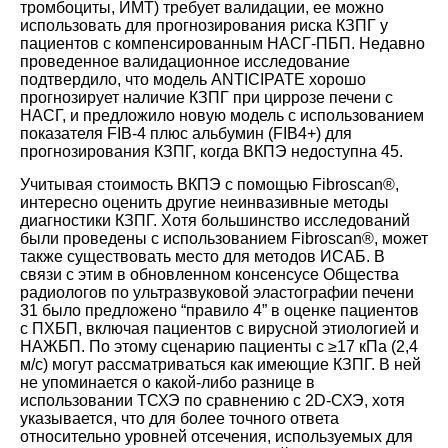
тромбоциты, ИМТ) требует валидации, ее можно
использовать для прогнозирования риска КЗПГ у
пациентов с компенсированным НАСГ-ПБП. Недавно
проведенное валидационное исследование
подтвердило, что модель ANTICIPATE хорошо
прогнозирует наличие КЗПГ при циррозе печени с
НАСГ, и предложило новую модель с использованием
показателя FIB-4 плюс альбумин (FIB4+) для
прогнозирования КЗПГ, когда ВКПЭ недоступна
45
.
Учитывая стоимость ВКПЭ с помощью Fibroscan®,
интересно оценить другие неинвазивные методы
диагностики КЗПГ. Хотя большинство исследований
были проведены с использованием Fibroscan®, может
также существовать место для методов ИСАБ. В
связи с этим в обновленном консенсусе Общества
радиологов по ультразвуковой эластографии печени
31
было предложено “правило 4” в оценке пациентов
с ПХБП, включая пациентов с вирусной этиологией и
НАЖБП. По этому сценарию пациенты с ≥17 кПа (2,4
м/с) могут рассматриваться как имеющие КЗПГ. В ней
не упоминается о какой-либо разнице в
использовании ТСХЭ по сравнению с 2D-СХЭ, хотя
указывается, что для более точного ответа
относительно уровней отсечения, используемых для