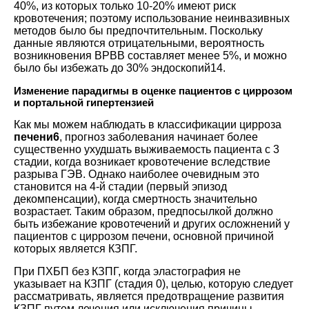
40%, из которых только 10-20% имеют риск
кровотечения; поэтому использование неинвазивных
методов было бы предпочтительным. Поскольку
данные являются отрицательными, вероятность
возникновения ВРВВ составляет менее 5%, и можно
было бы избежать до 30%
эндоскопий14
.
Изменение парадигмы в оценке пациентов с циррозом
и портальной гипертензией
Как мы можем наблюдать в классификации цирроза
печени6
, прогноз заболевания начинает более
существенно ухудшать выживаемость пациента с 3
стадии, когда возникает кровотечение вследствие
разрыва ГЭВ. Однако наиболее очевидным это
становится на 4-й стадии (первый эпизод
декомпенсации), когда смертность значительно
возрастает. Таким образом, предпосылкой должно
быть избежание кровотечений и других осложнений у
пациентов с циррозом печени, основной причиной
которых является КЗПГ.
При ПХБП без КЗПГ, когда эластография не
указывает на КЗПГ (стадия 0), целью, которую следует
рассматривать, является предотвращение развития
КЗПГ путем лечения или исключения причины