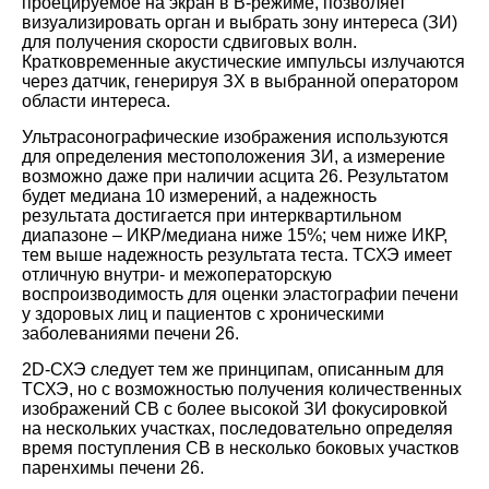
проецируемое на экран в В-режиме, позволяет
визуализировать орган и выбрать зону интереса (ЗИ)
для получения скорости сдвиговых волн.
Кратковременные акустические импульсы излучаются
через датчик, генерируя ЗХ в выбранной оператором
области интереса.
Ультрасонографические изображения используются
для определения местоположения ЗИ, а измерение
возможно даже при наличии асцита
26
. Результатом
будет медиана 10 измерений, а надежность
результата достигается при интерквартильном
диапазоне – ИКР/медиана ниже 15%; чем ниже ИКР,
тем выше надежность результата теста. ТСХЭ имеет
отличную внутри- и межоператорскую
воспроизводимость для оценки эластографии печени
у здоровых лиц и пациентов с хроническими
заболеваниями печени
26
.
2D-СХЭ следует тем же принципам, описанным для
ТСХЭ, но с возможностью получения количественных
изображений СВ с более высокой ЗИ фокусировкой
на нескольких участках, последовательно определяя
время поступления СВ в несколько боковых участков
паренхимы печени
26
.