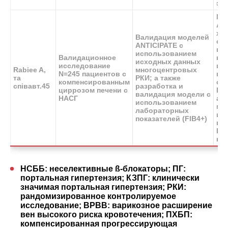
эт
Мо
AN
хо
Валидация моделей
себ
ANTICIPATE с
пр
использованием
Валидационное
на
исходных данных
исследование
ци
Rabiee A,
многоцентровых
N=245 пациентов с
пр
та
РКИ; а также
компенсированным
с 
співавт.
45
разработка и
циррозом печени с
FI
валидация модели с
НАСГ
ал
использованием
мо
лабораторных
ис
показателей (FIB4+)
пр
КЗ
не
НСББ: неселективные ß-блокаторы; ПГ:
портальная гипертензия; КЗПГ: клинически
значимая портальная гипертензия; РКИ:
рандомизированное контролируемое
исследование; ВРВВ: варикозное расширение
вен высокого риска кровотечения; ПХБП:
компенсированная прогрессирующая