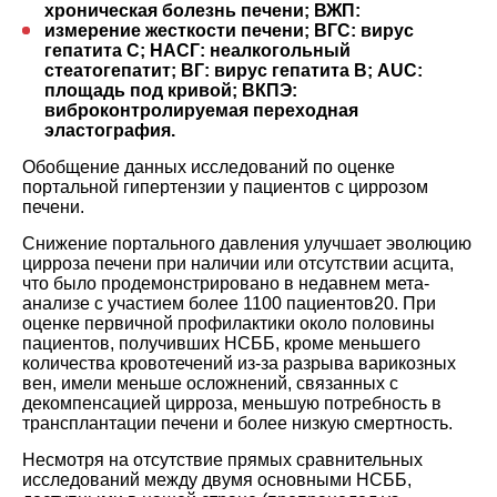
хроническая болезнь печени; ВЖП:
измерение жесткости печени; ВГС: вирус
гепатита С; НАСГ: неалкогольный
стеатогепатит; ВГ: вирус гепатита В; AUC:
площадь под кривой; ВКПЭ:
виброконтролируемая переходная
эластография.
Обобщение данных исследований по оценке
портальной гипертензии у пациентов с циррозом
печени.
Снижение портального давления улучшает эволюцию
цирроза печени при наличии или отсутствии асцита,
что было продемонстрировано в недавнем мета-
анализе с участием более 1100 пациентов20. При
оценке первичной профилактики около половины
пациентов, получивших НСББ, кроме меньшего
количества кровотечений из-за разрыва варикозных
вен, имели меньше осложнений, связанных с
декомпенсацией цирроза, меньшую потребность в
трансплантации печени и более низкую смертность.
Несмотря на отсутствие прямых сравнительных
исследований между двумя основными НСББ,