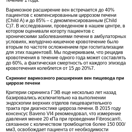
течение 1 года.
Варикозное расширение вен встречается до 40%
пациентов с компенсированным циррозом печени
(Child А) и до 85% – с декомпенсированным (Child
С
)7
. В исследовании, проведенном в нашем центре, в
котором оценивали когорту пациентов с
хроническими заболеваниями печени в амбулаторных
условиях, желудочно-кишечное кровотечение было
вторым по частоте осложнением при госпитализации
для этих
пациентов8
. Мы подчеркиваем, что рецидив
кровотечения в течение одного года может составлять
до 60%, а фактическая смертность от каждого эпизода
кровотечения колеблется от 15 до
20%7
.
Скрининг варикозного расширения вен пищевода при
циррозе печени
Критерии скрининга ГЭВ еще несколько лет назад
базировались исключительно на выполнении
эндоскопии верхних отделов пищеварительного
тракта при диагностике цирроза печени. В 2015 году
консенсус Baveno VI4 рекомендовал, что измерение
давления менее 20 кПа при проведении Fibroscan®,
связанное с количеством тромбоцитов более 150 000/
мм3, освобождает пациента от необходимости