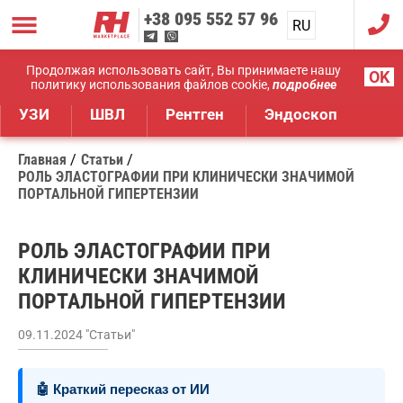
+38
095 552 57 96
RU
UA
Дистрибуция медицинского оборудования
Продолжая использовать сайт, Вы принимаете нашу
OK
политику использования файлов cookie,
подробнее
УЗИ
ШВЛ
Рентген
Эндоскоп
Главная
Статьи
РОЛЬ ЭЛАСТОГРАФИИ ПРИ КЛИНИЧЕСКИ ЗНАЧИМОЙ
ПОРТАЛЬНОЙ ГИПЕРТЕНЗИИ
РОЛЬ ЭЛАСТОГРАФИИ ПРИ
КЛИНИЧЕСКИ ЗНАЧИМОЙ
ПОРТАЛЬНОЙ ГИПЕРТЕНЗИИ
09.11.2024 "Статьи"
🤖 Краткий пересказ от ИИ