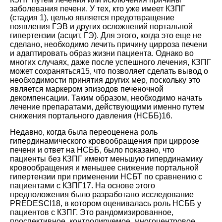
заболевания печени. У тех, кто уже имеет КЗПГ
(стадия 1), целью является предотвращение
появления ГЭВ и других осложнений портальной
гипертензии (асцит, ГЭ). Для этого, когда это еще не
сделано, необходимо лечить причину цирроза печени
и адаптировать образ жизни пациента. Однако во
многих случаях, даже после успешного лечения, КЗПГ
может
сохраняться15
, что позволяет сделать вывод о
необходимости принятия других мер, поскольку это
является маркером эпизодов печеночной
декомпенсации. Таким образом, необходимо начать
лечение препаратами, действующими именно путем
снижения портального давления (НСББ)16.
Недавно, когда была переоценена роль
гипердинамического кровообращения при циррозе
печени и ответ на НСББ, было показано, что
пациенты без КЗПГ имеют меньшую гипердинамику
кровообращения и меньшее снижение портальной
гипертензии при применении НСБТ по сравнению с
пациентами с
КЗПГ17
. На основе этого
предположения было разработано исследование
PREDESCI18
, в котором оценивалась роль НСББ у
пациентов с КЗПГ. Это рандомизированное,
проспективное, контролируемое, многоцентровое,