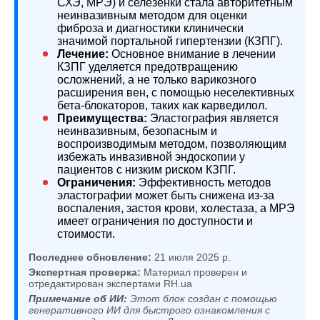
СХЭ, МРЭ) и селезенки стала авторитетным
неинвазивным методом для оценки
фиброза и диагностики клинически
значимой портальной гипертензии (КЗПГ).
Лечение:
Основное внимание в лечении
КЗПГ уделяется предотвращению
осложнений, а не только варикозного
расширения вен, с помощью неселективных
бета-блокаторов, таких как карведилол.
Преимущества:
Эластография является
неинвазивным, безопасным и
воспроизводимым методом, позволяющим
избежать инвазивной эндоскопии у
пациентов с низким риском КЗПГ.
Ограничения:
Эффективность методов
эластографии может быть снижена из-за
воспаления, застоя крови, холестаза, а МРЭ
имеет ограничения по доступности и
стоимости.
Последнее обновление:
21 июля 2025 р.
Экспертная проверка:
Материал проверен и
отредактирован экспертами RH.ua
Примечание об ИИ:
Этот блок создан с помощью
генеративного ИИ для быстрого ознакомления с