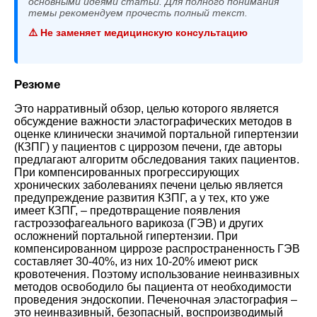
основными идеями статьи. Для полного понимания
темы рекомендуем прочесть полный текст.
⚠️ Не заменяет медицинскую консультацию
Резюме
Это нарративный обзор, целью которого является
обсуждение важности эластографических методов в
оценке клинически значимой портальной гипертензии
(КЗПГ) у пациентов с циррозом печени, где авторы
предлагают алгоритм обследования таких пациентов.
При компенсированных прогрессирующих
хронических заболеваниях печени целью является
предупреждение развития КЗПГ, а у тех, кто уже
имеет КЗПГ, – предотвращение появления
гастроэзофагеального варикоза (ГЭВ) и других
осложнений портальной гипертензии. При
компенсированном циррозе распространенность ГЭВ
составляет 30-40%, из них 10-20% имеют риск
кровотечения. Поэтому использование неинвазивных
методов освободило бы пациента от необходимости
проведения эндоскопии. Печеночная эластография –
это неинвазивный, безопасный, воспроизводимый