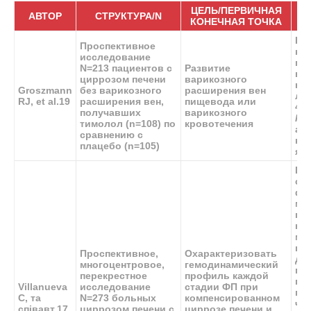
ЦЕЛЬ/ПЕРВИЧНАЯ
АВТОР
СТРУКТУРА/N
КОНЕЧНАЯ ТОЧКА
НС
Проспективное
не
исследование
пр
N=213 пациентов с
Развитие
ва
циррозом печени
варикозного
кр
Groszmann
без варикозного
расширения вен
ле
RJ, et al.
19
расширения вен,
пищевода или
40
получавших
варикозного
P=
тимолол (n=108) по
кровотечения
ас
сравнению с
не
плацебо (n=105)
яв
Па
су
фо
ме
ги
кр
ме
по
Проспективное,
Охарактеризовать
да
многоцентровое,
гемодинамический
пр
перекрестное
профиль каждой
по
Villanueva
исследование
стадии ФП при
па
C, та
N=273 больных
компенсированном
чт
співавт.
17
циррозом печени с
циррозе печени и