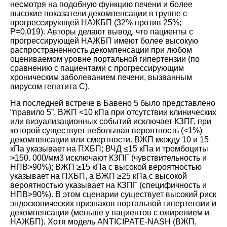
несмотря на подобную функцию печени и более
высокие показатели декомпенсации в группе с
прогрессирующей НАЖБП (32% против 25%;
P=0,019). Авторы делают вывод, что пациенты с
прогрессирующей НАЖБП имеют более высокую
распространенность декомпенсации при любом
оцениваемом уровне портальной гипертензии (по
сравнению с пациентами с прогрессирующим
хроническим заболеванием печени, вызванным
вирусом гепатита С).
На последней встрече в Бавено 5 было представлено
“правило 5”. ВЖП <10 кПа при отсутствии клинических
или визуализационных событий исключает КЗПГ, при
которой существует небольшая вероятность (<1%)
декомпенсации или смертности. ВЖП между 10 и 15
кПа указывает на ПХБП; ВЧД ≤15 кПа и тромбоциты
>150. 000/мм3 исключают КЗПГ (чувствительность и
НПВ>90%); ВЖП ≥15 кПа с высокой вероятностью
указывает на ПХБП, а ВЖП ≥25 кПа с высокой
вероятностью указывает на КЗПГ (специфичность и
НПВ>90%). В этом сценарии существует высокий риск
эндоскопических признаков портальной гипертензии и
декомпенсации (меньше у пациентов с ожирением и
НАЖБП). Хотя модель ANTICIPATE-NASH (ВЖП,