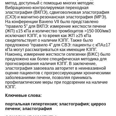
метод, доступный с помощью многих методик:
Вибрационно-контролируемая переходная
эластография (ВКПЭ), сдвиговолновая эластография
(СХЭ) и магнитно-резонансная эластография (МРЭ).
На конференции Baveno VII было представлено
“правило 5” для ВКПЭ: измерение жесткости печени
(ЖП) ≤15 кПа и количество тромбоцитов >150 000/мм3
исключают КЗПГ, в то время как ЖП ≥25 кПа
свидетельствует о наличии КЗПГ. Также было
предложено “правило 4” для СВЭ: пациенты с кПА≥17
кПа могут рассматриваться как имеющие КЗПГ.
Наконец, измерение жесткости селезенки (ВЖС) было
предложено как более специфическая методика для
прогнозирования наличия КЗПГ. В заключение,
эластография завоевала авторитет в неинвазивной
оценке пациентов с прогрессирующими хроническими
заболеваниями печени, позволяя принимать
профилактические меры при подозрении на наличие
КЗПГ.
Ключевые слова:
портальная гипертензия; эластография; цирроз
печени; эластография