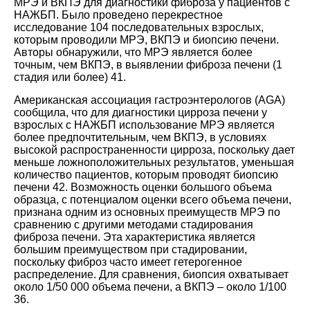
МРЭ и ВКПЭ для диагностики фиброза у пациентов с
НАЖБП. Было проведено перекрестное
исследование 104 последовательных взрослых,
которым проводили МРЭ, ВКПЭ и биопсию печени.
Авторы обнаружили, что МРЭ является более
точным, чем ВКПЭ, в выявлении фиброза печени (1
стадия или более)
41
.
Американская ассоциация гастроэнтерологов (AGA)
сообщила, что для диагностики цирроза печени у
взрослых с НАЖБП использование МРЭ является
более предпочтительным, чем ВКПЭ, в условиях
высокой распространенности цирроза, поскольку дает
меньше ложноположительных результатов, уменьшая
количество пациентов, которым проводят биопсию
печени
42
. Возможность оценки большого объема
образца, с потенциалом оценки всего объема печени,
признана одним из основных преимуществ МРЭ по
сравнению с другими методами стадирования
фиброза печени. Эта характеристика является
большим преимуществом при стадировании,
поскольку фиброз часто имеет гетерогенное
распределение. Для сравнения, биопсия охватывает
около 1/50 000 объема печени, а ВКПЭ – около 1/100
36
.