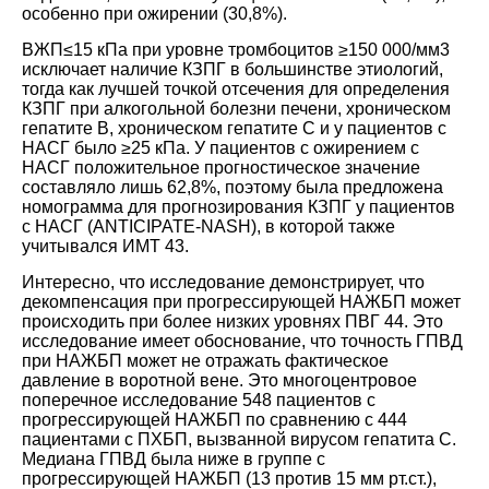
особенно при ожирении (30,8%).
ВЖП≤15 кПа при уровне тромбоцитов ≥150 000/мм3
исключает наличие КЗПГ в большинстве этиологий,
тогда как лучшей точкой отсечения для определения
КЗПГ при алкогольной болезни печени, хроническом
гепатите В, хроническом гепатите С и у пациентов с
НАСГ было ≥25 кПа. У пациентов с ожирением с
НАСГ положительное прогностическое значение
составляло лишь 62,8%, поэтому была предложена
номограмма для прогнозирования КЗПГ у пациентов
с НАСГ (ANTICIPATE-NASH), в которой также
учитывался ИМТ
43
.
Интересно, что исследование демонстрирует, что
декомпенсация при прогрессирующей НАЖБП может
происходить при более низких уровнях ПВГ
44
. Это
исследование имеет обоснование, что точность ГПВД
при НАЖБП может не отражать фактическое
давление в воротной вене. Это многоцентровое
поперечное исследование 548 пациентов с
прогрессирующей НАЖБП по сравнению с 444
пациентами с ПХБП, вызванной вирусом гепатита С.
Медиана ГПВД была ниже в группе с
прогрессирующей НАЖБП (13 против 15 мм рт.ст.),