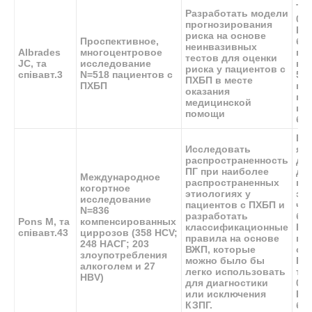
Тр
Разработать модели
000
прогнозирования
ВЖ
риска на основе
Проспективное,
бы
неинвазивных
Albrades
многоцентровое
пр
тестов для оценки
JC, та
исследование
ве
риска у пациентов с
співавт.
3
N=518 пациентов с
5%,
ПХБП в месте
ПХБП
па
оказания
пр
медицинской
ве
помощи
бы
ВЖ
Исследовать
яв
распространенность
до
ПГ при наиболее
ди
Международное
распространенных
пр
когортное
этиологиях у
эти
исследование
пациентов с ПХБП и
чи
N=836
разработать
бе
Pons M, та
компенсированных
классификационные
НАС
співавт.
43
циррозов (358 HCV;
правила на основе
па
248 НАСГ; 203
ВЖП, которые
ож
злоупотребления
можно было бы
ВЖ
алкоголем и 27
легко использовать
тр
HBV)
для диагностики
00
или исключения
КЗ
КЗПГ.
бо