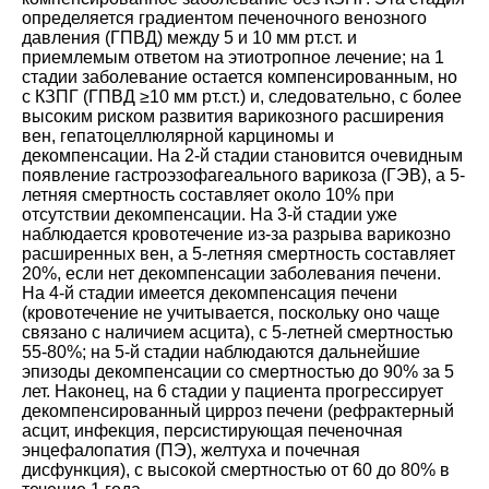
определяется градиентом печеночного венозного
давления (ГПВД) между 5 и 10 мм рт.ст. и
приемлемым ответом на этиотропное лечение; на 1
стадии заболевание остается компенсированным, но
с КЗПГ (ГПВД ≥10 мм рт.ст.) и, следовательно, с более
высоким риском развития варикозного расширения
вен, гепатоцеллюлярной карциномы и
декомпенсации. На 2-й стадии становится очевидным
появление гастроэзофагеального варикоза (ГЭВ), а 5-
летняя смертность составляет около 10% при
отсутствии декомпенсации. На 3-й стадии уже
наблюдается кровотечение из-за разрыва варикозно
расширенных вен, а 5-летняя смертность составляет
20%, если нет декомпенсации заболевания печени.
На 4-й стадии имеется декомпенсация печени
(кровотечение не учитывается, поскольку оно чаще
связано с наличием асцита), с 5-летней смертностью
55-80%; на 5-й стадии наблюдаются дальнейшие
эпизоды декомпенсации со смертностью до 90% за 5
лет. Наконец, на 6 стадии у пациента прогрессирует
декомпенсированный цирроз печени (рефрактерный
асцит, инфекция, персистирующая печеночная
энцефалопатия (ПЭ), желтуха и почечная
дисфункция), с высокой смертностью от 60 до 80% в