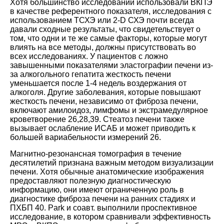
Хотя большинство исследований использовали ВКПЭ
в качестве референтного показателя, исследования с
использованием ТСХЭ или 2-D СХЭ почти всегда
давали сходные результаты, что свидетельствует о
том, что одни и те же самые факторы, которые могут
влиять на все методы, должны присутствовать во
всех исследованиях. У пациентов с ложно
завышенными показателями эластографии печени из-
за алкогольного гепатита жесткость печени
уменьшается после 1-4 недель воздержания от
алкоголя. Другие заболевания, которые повышают
жесткость печени, независимо от фиброза печени,
включают амилоидоз, лимфомы и экстрамедулярное
кроветворение
26
,
28
,
39
. Стеатоз печени также
вызывает ослабление ИСАБ и может приводить к
большей вариабельности измерений
26
.
Магнитно-резонансная томография в течение
десятилетий признана важным методом визуализации
печени. Хотя обычные анатомические изображения
предоставляют полезную диагностическую
информацию, они имеют ограниченную роль в
диагностике фиброза печени на ранних стадиях и
ПХБП
40
. Park и соавт. выполнили проспективное
исследование, в котором сравнивали эффективность