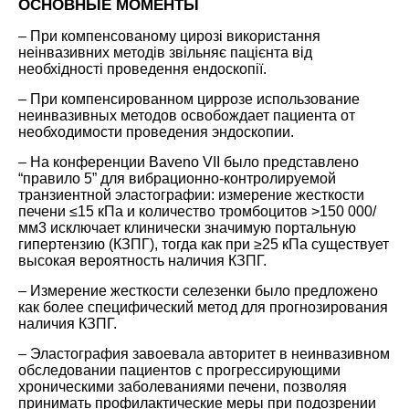
ОСНОВНЫЕ МОМЕНТЫ
– При компенсованому цирозі використання
неінвазивних методів звільняє пацієнта від
необхідності проведення ендоскопії.
– При компенсированном циррозе использование
неинвазивных методов освобождает пациента от
необходимости проведения эндоскопии.
– На конференции Baveno VII было представлено
“правило 5” для вибрационно-контролируемой
транзиентной эластографии: измерение жесткости
печени ≤15 кПа и количество тромбоцитов >150 000/
мм3 исключает клинически значимую портальную
гипертензию (КЗПГ), тогда как при ≥25 кПа существует
высокая вероятность наличия КЗПГ.
– Измерение жесткости селезенки было предложено
как более специфический метод для прогнозирования
наличия КЗПГ.
– Эластография завоевала авторитет в неинвазивном
обследовании пациентов с прогрессирующими
хроническими заболеваниями печени, позволяя
принимать профилактические меры при подозрении