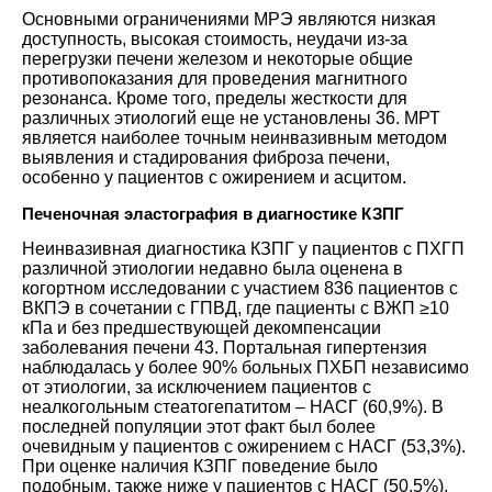
Основными ограничениями МРЭ являются низкая
доступность, высокая стоимость, неудачи из-за
перегрузки печени железом и некоторые общие
противопоказания для проведения магнитного
резонанса. Кроме того, пределы жесткости для
различных этиологий еще не установлены
36
. МРТ
является наиболее точным неинвазивным методом
выявления и стадирования фиброза печени,
особенно у пациентов с ожирением и асцитом.
Печеночная эластография в диагностике КЗПГ
Неинвазивная диагностика КЗПГ у пациентов с ПХГП
различной этиологии недавно была оценена в
когортном исследовании с участием 836 пациентов с
ВКПЭ в сочетании с ГПВД, где пациенты с ВЖП ≥10
кПа и без предшествующей декомпенсации
заболевания печени
43
. Портальная гипертензия
наблюдалась у более 90% больных ПХБП независимо
от этиологии, за исключением пациентов с
неалкогольным стеатогепатитом – НАСГ (60,9%). В
последней популяции этот факт был более
очевидным у пациентов с ожирением с НАСГ (53,3%).
При оценке наличия КЗПГ поведение было
подобным, также ниже у пациентов с НАСГ (50,5%),