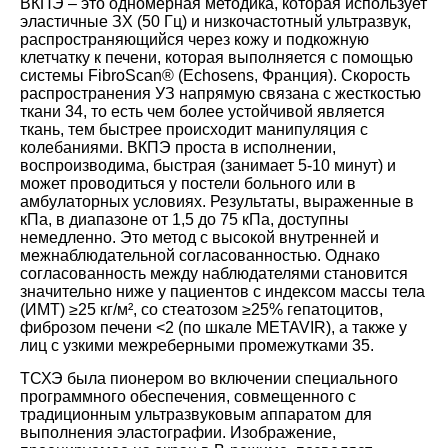
ВКПЭ – это одномерная методика, которая использует
эластичные ЗХ (50 Гц) и низкочастотный ультразвук,
распространяющийся через кожу и подкожную
клетчатку к печени, которая выполняется с помощью
системы FibroScan® (Echosens, Франция). Скорость
распространения УЗ напрямую связана с жесткостью
ткани
34
, то есть чем более устойчивой является
ткань, тем быстрее происходит манипуляция с
колебаниями. ВКПЭ проста в исполнении,
воспроизводима, быстрая (занимает 5-10 минут) и
может проводиться у постели больного или в
амбулаторных условиях. Результаты, выраженные в
кПа, в диапазоне от 1,5 до 75 кПа, доступны
немедленно. Это метод с высокой внутренней и
межнаблюдательной согласованностью. Однако
согласованность между наблюдателями становится
значительно ниже у пациентов с индексом массы тела
(ИМТ) ≥25 кг/м², со стеатозом ≥25% гепатоцитов,
фиброзом печени <2 (по шкале METAVIR), а также у
лиц с узкими межреберными промежутками
35
.
ТСХЭ была пионером во включении специального
программного обеспечения, совмещенного с
традиционным ультразвуковым аппаратом для
выполнения эластографии. Изображение,