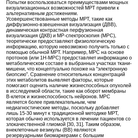
Попытки воспользоваться преимуществами мощных
визуализационных возможностей МРТ привели к
альтернативным достижениям.
Усовершенствованные методы МРТ, такие как
диффузионно-взвешенная визуализация (ДВВ),
динамическая контрастная перфузионная
визуализация (ДКВ) и МР-спектроскопия (МРС),
теоретически предоставляют физиологическую
информацию, которую невозможно получить только с
помощью обычной МРТ. Например, МРС на основе
протонов (или 1H-МРС) предоставляет информацию о
метаболическом составе в выбранных участках ткани-
мишени, что концептуально похоже на “электронную
биопсию”. Сравнение относительных концентраций
этих метаболитов выявляет факторы, которые
помогают оценить наличие жизнеспособных опухолей
в исследуемой области, такие как оборот мембраны
В-клеток и жизнеспособность нейронов. МРС
является более привлекательным, чем
недиагностические методы, поскольку добавляет
лишь 15-30 минут к традиционной методике МРТ,
которая обычно используется в лечении пациентов со
злокачественной глиомой
[
30
,
31
].
Таким образом,
внеклеточные везикулы (ВВ) являются
резервуарными биомаркерами с большим