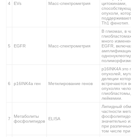
4
EVs
Масс-спектрометрия
цитокинами,
способствующим
опухоли, которые
поддерживают Th
Th1 фенотип.
В глиомах, в час
глиобластомах, 
много изменений 
5
EGFR
Масс-спектрометрия
EGFR, включая
амплификации, д
однонуклеотидн
полиморфизмы (
p16
INK4A
это ген
опухолей, мутаци
делеции которого
6
p
16INK4a
ген
Метилирование генов
встречаются во м
опухолях человек
глиобластомы, м
лейкемии
.
Липидный обмен,
частности метаб
Метаболиты
фосфолипидов,
7
ELISA
фосфолипидов
значительно изм
при различных ти
том числе при Г