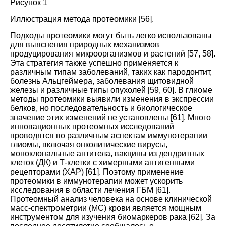
Рисунок 1
Иллюстрация метода протеомики
[
56
].
Подходы протеомики могут быть легко использованы
для выяснения природных механизмов
продуцирования микроорганизмов и растений
[
57
,
58
].
Эта стратегия также успешно применяется к
различным типам заболеваний, таких как пародонтит,
болезнь Альцгеймера, заболевания щитовидной
железы и различные типы опухолей
[
59
,
60
].
В глиоме
методы протеомики выявили изменения в экспрессии
белков, но последовательность и биологическое
значение этих изменений не установлены
[
61
]. Много
инновационных протеомных исследований
проводятся по различным аспектам иммунотерапии
глиомы, включая онколитические вирусы,
моноклональные антитела, вакцины из дендритных
клеток (ДК) и Т-клетки с химерными антигенными
рецепторами (ХАР)
[
61
].
Поэтому применение
протеомики в иммунотерапии может ускорить
исследования в области лечения ГБМ
[
61
].
Протеомный анализ человека на основе клинической
масс-спектрометрии (МС) крови является мощным
инструментом для изучения биомаркеров рака
[
62
].
За