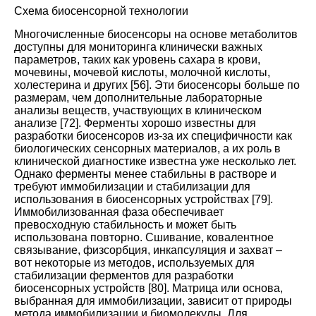
Схема биосенсорной технологии
Многочисленные биосенсоры на основе метаболитов
доступны для мониторинга клинически важных
параметров, таких как уровень сахара в крови,
мочевины, мочевой кислоты, молочной кислоты,
холестерина и других
[
56
].
Эти биосенсоры больше по
размерам, чем дополнительные лабораторные
анализы веществ, участвующих в клиническом
анализе
[
72
]. Ферменты хорошо известны для
разработки биосенсоров из-за их специфичности как
биологических сенсорных материалов, а их роль в
клинической диагностике известна уже несколько лет.
Однако ферменты менее стабильны в растворе и
требуют иммобилизации и стабилизации для
использования в биосенсорных устройствах
[
79
].
Иммобилизованная фаза обеспечивает
превосходную стабильность и может быть
использована повторно. Сшивание, ковалентное
связывание, физсорбция, инкапсуляция и захват –
вот некоторые из методов, используемых для
стабилизации ферментов для разработки
биосенсорных устройств
[
80
].
Матрица или основа,
выбранная для иммобилизации, зависит от природы
метода иммобилизации и биомолекулы. Для