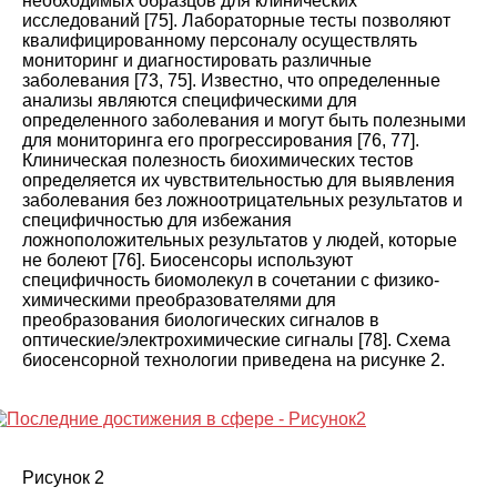
необходимых образцов для клинических
исследований
[
75
].
Лабораторные тесты позволяют
квалифицированному персоналу осуществлять
мониторинг и диагностировать различные
заболевания
[
73
,
75
].
Известно, что определенные
анализы являются специфическими для
определенного заболевания и могут быть полезными
для мониторинга его прогрессирования
[
76
,
77
].
Клиническая полезность биохимических тестов
определяется их чувствительностью для выявления
заболевания без ложноотрицательных результатов и
специфичностью для избежания
ложноположительных результатов у людей, которые
не болеют
[
76
].
Биосенсоры используют
специфичность биомолекул в сочетании с физико-
химическими преобразователями для
преобразования биологических сигналов в
оптические/электрохимические сигналы
[
78
].
Схема
биосенсорной технологии приведена на
рисунке 2
.
Рисунок 2