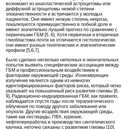
возникают из анапластической астроцитомы или
диффузной астроцитомы низкой степени
злокачественности и встречаются у молодых
пациентов. Они имеют низкую степень некроза,
локализуются преимущественно в лобной доле и
имеют значительно лучший прогноз по сравнению с
первичными ГБМ
[
5
,
6
].
Хотя первичная и вторичная
глиобластома почти не отличаются гистологически,
они имеют разные генетические и эпигенетические
профили
[
5
,
6
,
7
].
Было сделано несколько неполных и окончательных
попыток выявить специфические ассоциации между
ГБМ и профессиональным воздействием и
факторами окружающей среды. Ионизирующее
излучение является одним из немногих
идентифицированных факторов риска, который четко
указывает на повышенный риск развития глиомы
[
8
,
9
]. Радиационно-индуцированная ГБМ, как правило,
наблюдается спустя годы после терапевтического
облучения по поводу другого заболевания или
опухоли. Другие воздействия окружающей среды,
такие как пестициды, ПВХ, курение,
нефтепереработка и производство синтетического
каучука, неточно связаны с развитием глиомы
[
10
].