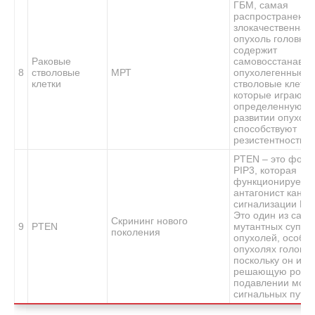
ГБМ, самая
распространенна
злокачественная
опухоль головног
содержит
Раковые
самовосстанавл
8
стволовые
МРТ
опухолегенные р
клетки
стволовые клетки
которые играют
определенную ро
развитии опухоли
способствуют
резистентности к
PTEN – это фосф
PIP3, которая
функционирует к
антагонист канц
сигнализации PI3
Это один из сам
Скрининг нового
9
PTEN
мутантных супре
поколения
опухолей, особен
опухолях головно
поскольку он игр
решающую роль 
подавлении мощ
сигнальных путей