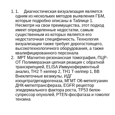
1
. Диагностическая визуализация является
одним из нескольких методов выявления ГБМ,
которые подробно описаны в
Таблице 1
.
Несмотря на свои преимущества, этот подход
имеет определенные недостатки, самым
существенным из которых является его
недостаточная специфичность. Технология
визуализации также требует дорогостоящего,
высокотехнологичного оборудования, а также
квалифицированного персонала
МРТ Магнитно-резонансная томография, ПЦР-
ОТ Полимеразная цепная реакция с обратной
транскрипцией, ELISA Иммуноферментный
анализ, TH2 Т-хелпер 2, TH1 Т-хелпер 1, ВВ
Внеклеточные везикулы, ИДГ
изоцитратдегидрогеназа, МГМТ O6-метилгуанин
ДНК-метилтрансфераза, EGFR рецептор
эпидермального фактора роста, TP53 белок-
супрессор опухолей, PTEN-фосфатаза и гомолог
тензина