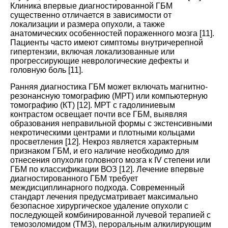
Клиника впервые диагностированной ГБМ
существенно отличается в зависимости от
локализации и размера опухоли, а также
анатомических особенностей пораженного мозга
[
11
].
Пациенты часто имеют симптомы внутричерепной
гипертензии, включая локализованные или
прогрессирующие неврологические дефекты и
головную боль
[
11
].
Ранняя диагностика ГБМ может включать магнитно-
резонансную томографию (МРТ) или компьютерную
томографию (КТ)
[
12
].
МРТ с гадолиниевым
контрастом освещает почти все ГБМ, выявляя
образования неправильной формы с экстенсивными
некротическими центрами и плотными кольцами
просветления
[
12
].
Некроз является характерным
признаком ГБМ, и его наличие необходимо для
отнесения опухоли головного мозга к IV степени или
ГБМ по классификации ВОЗ
[
12
].
Лечение впервые
диагностированного ГБМ требует
междисциплинарного подхода. Современный
стандарт лечения предусматривает максимально
безопасное хирургическое удаление опухоли с
последующей комбинированной лучевой терапией с
темозоломидом (ТМЗ), пероральным алкилирующим