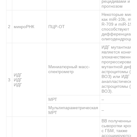
рецидивами и пл
прогнозом
Некоторые микро
как miR-10b, miR-
R-709 и miR-19a,
2
микроРНК
ПЦР-ОТ
способствуют
дифференциаци
олигодендроцито
ИДГ мутантная 
является конечн
злокачественного
прогрессировани
Миниатюрный масс-
мутантной дифф
спектрометр
астроцитомы (кла
ИДГ
ВОЗ) или ИДГ му
3
ИДГ
анапластической
ИДГ
астроцитомы (клас
ВОЗ).
МРТ
–
Мультипараметрическая
–
МРТ
ВВ полученные и
сыворотки крови
с ГБМ, также
ассоциируются с