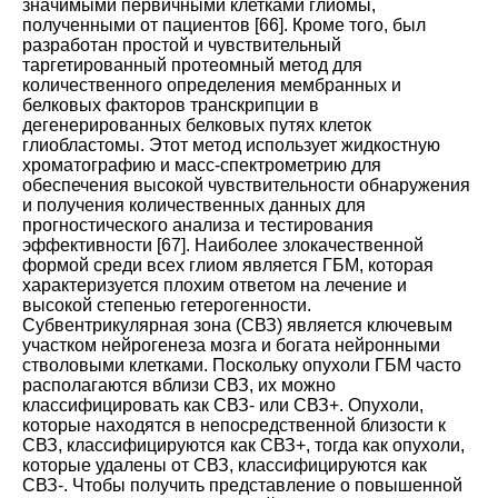
значимыми первичными клетками глиомы,
полученными от пациентов
[
66
].
Кроме того, был
разработан простой и чувствительный
таргетированный протеомный метод для
количественного определения мембранных и
белковых факторов транскрипции в
дегенерированных белковых путях клеток
глиобластомы. Этот метод использует жидкостную
хроматографию и масс-спектрометрию для
обеспечения высокой чувствительности обнаружения
и получения количественных данных для
прогностического анализа и тестирования
эффективности
[
67
].
Наиболее злокачественной
формой среди всех глиом является ГБМ, которая
характеризуется плохим ответом на лечение и
высокой степенью гетерогенности.
Субвентрикулярная зона (СВЗ) является ключевым
участком нейрогенеза мозга и богата нейронными
стволовыми клетками. Поскольку опухоли ГБМ часто
располагаются вблизи СВЗ, их можно
классифицировать как СВЗ- или СВЗ+. Опухоли,
которые находятся в непосредственной близости к
СВЗ, классифицируются как СВЗ+, тогда как опухоли,
которые удалены от СВЗ, классифицируются как
СВЗ-. Чтобы получить представление о повышенной