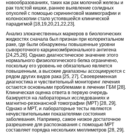
новообразованиях, таких как рак молочной железы и
рак толстой кишки, раннее выявление солидных
опухолей с помощью скрининговой маммографии и
колоноскопии стало устоявшейся клинической
парадигмой
[
18
,
19
,
20
,
21
,
22
,
23
].
Анализ злокачественных маркеров в биологических
жидкостях сначала был признан при колоректальном
раке, где были обнаружены повышенные уровни
сывороточного карциноэмбрионального антигена
[
24
,
25
,
26
].
Однако диагностическое значение этого
нормального физиологического белка ограничено,
поскольку его уровень не обязательно является
повышенным, а высокие диапазоны ассоциируются с
рядом других видов рака
[
25
,
27
].
Своевременная
диагностика и чувствительный мониторинг лечения
остаются основными проблемами в лечении ГБМ
[
28
].
Клиническая оценка ответа в первую очередь
базируется на лабораторных исследованиях и
магнитно-резонансной томографии (МРТ)
[
28
,
29
].
Однако и МРТ, и лабораторные тесты являются
нечувствительными показателями состояния
заболевания. Например, самое низкое достаточное
разрешение для распознавания с помощью МРТ
составляет порядка нескольких миллиметров
[
28
,
29
].