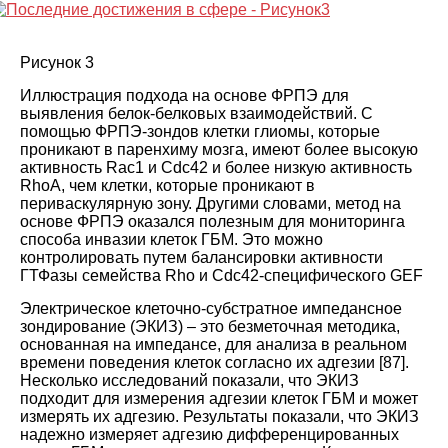
Рисунок 3
Иллюстрация подхода на основе ФРПЭ для
выявления белок-белковых взаимодействий. С
помощью ФРПЭ-зондов клетки глиомы, которые
проникают в паренхиму мозга, имеют более высокую
активность Rac1 и Cdc42 и более низкую активность
RhoA, чем клетки, которые проникают в
периваскулярную зону. Другими словами, метод на
основе ФРПЭ оказался полезным для мониторинга
способа инвазии клеток ГБМ. Это можно
контролировать путем балансировки активности
ГТФазы семейства Rho и Cdc42-специфического GEF
Электрическое клеточно-субстратное импедансное
зондирование (ЭКИЗ) – это безметочная методика,
основанная на импедансе, для анализа в реальном
времени поведения клеток согласно их адгезии
[
87
].
Несколько исследований показали, что ЭКИЗ
подходит для измерения адгезии клеток ГБМ и может
измерять их адгезию. Результаты показали, что ЭКИЗ
надежно измеряет адгезию дифференцированных