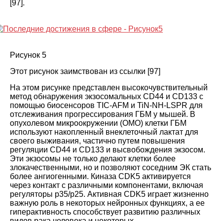
[
97
].
Рисунок 5
Этот рисунок заимствован из ссылки
[
97
]
На этом рисунке представлен высокочувствительный
метод обнаружения экзосомальных CD44 и CD133 с
помощью биосенсоров TIC-AFM и TiN-NH-LSPR для
отслеживания прогрессирования ГБМ у мышей. В
опухолевом микроокружении (ОМО) клетки ГБМ
используют накопленный внеклеточный лактат для
своего выживания, частично путем повышения
регуляции CD44 и CD133 и высвобождения экзосом.
Эти экзосомы не только делают клетки более
злокачественными, но и позволяют соседним ЭК стать
более ангиогенными. Киназа CDK5 активируется
через контакт с различными компонентами, включая
регуляторы p35/p25. Активная CDK5 играет жизненно
важную роль в некоторых нейронных функциях, а ее
гиперактивность способствует развитию различных
видов рака человека и некоторых