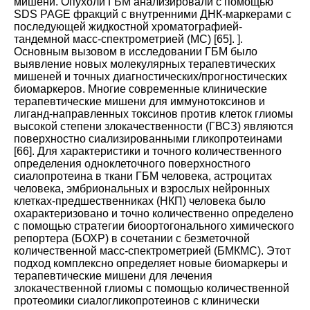
мишени. Опухоли ГБМ анализировали с помощью
SDS PAGE фракций с внутренними ДНК-маркерами с
последующей жидкостной хроматографией-
тандемной масс-спектрометрией (МС
) [
65
].
].
Основным вызовом в исследовании ГБМ было
выявление новых молекулярных терапевтических
мишеней и точных диагностических/прогностических
биомаркеров. Многие современные клинические
терапевтические мишени для иммунотоксинов и
лиганд-направленных токсинов против клеток глиомы
высокой степени злокачественности (ГВСЗ) являются
поверхностно сиализированными гликопротеинами
[
66
].
Для характеристики и точного количественного
определения одноклеточного поверхностного
сиалопротеина в ткани ГБМ человека, астроцитах
человека, эмбриональных и взрослых нейронных
клетках-предшественниках (НКП) человека было
охарактеризовано и точно количественно определено
с помощью стратегии биоортогонального химического
репортера (БОХР) в сочетании с безметочной
количественной масс-спектрометрией (БМКМС). Этот
подход комплексно определяет новые биомаркеры и
терапевтические мишени для лечения
злокачественной глиомы с помощью количественной
протеомики сиалогликопротеинов с клинически