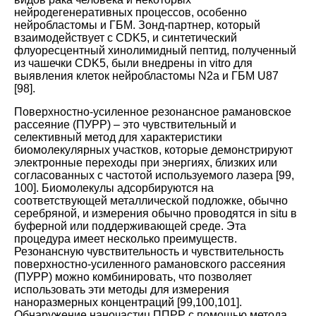
нейродегенеративных процессов, особенно
нейробластомы и ГБМ. Зонд-партнер, который
взаимодействует с CDK5, и синтетический
флуоресцентный хинолимидный пептид, полученный
из чашечки CDK5, были внедрены in vitro для
выявления клеток нейробластомы N2a и ГБМ U87
[
98
].
Поверхностно-усиленное резонансное рамановское
рассеяние (ПУРР) – это чувствительный и
селективный метод для характеристики
биомолекулярных участков, которые демонстрируют
электронные переходы при энергиях, близких или
согласованных с частотой используемого лазера
[
99
,
100
].
Биомолекулы адсорбируются на
соответствующей металлической подложке, обычно
серебряной, и измерения обычно проводятся in situ в
буферной или поддерживающей среде. Эта
процедура имеет несколько преимуществ.
Резонансную чувствительность и чувствительность
поверхностно-усиленного рамановского рассеяния
(ПУРР) можно комбинировать, что позволяет
использовать эти методы для измерения
наноразмерных концентраций
[
99
,
100
,
101
].
Обнаружение наночастиц ППРР с помощью метода