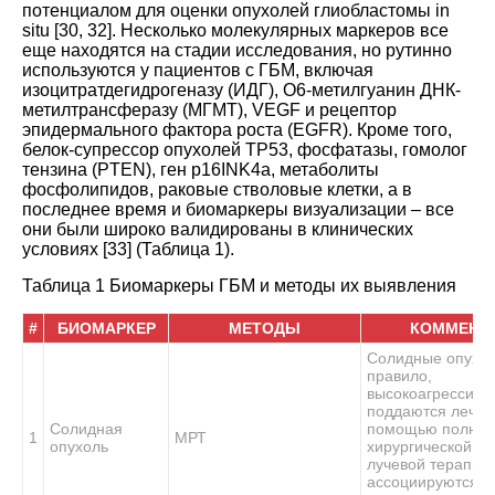
потенциалом для оценки опухолей глиобластомы in
situ
[
30
,
32
].
Несколько молекулярных маркеров все
еще находятся на стадии исследования, но рутинно
используются у пациентов с ГБМ, включая
изоцитратдегидрогеназу (ИДГ), О6-метилгуанин ДНК-
метилтрансферазу (МГМТ), VEGF и рецептор
эпидермального фактора роста (EGFR). Кроме того,
белок-супрессор опухолей TP53, фосфатазы, гомолог
тензина (PTEN), ген p16INK4a, метаболиты
фосфолипидов, раковые стволовые клетки, а в
последнее время и биомаркеры визуализации – все
они были широко валидированы в клинических
условиях
[
33
] (
Таблица 1
).
Таблица 1 Биомаркеры ГБМ и методы их выявления
#
БИОМАРКЕР
МЕТОДЫ
КОММЕНТ
Солидные опухол
правило,
высокоагрессивн
поддаются лечен
Солидная
помощью полной
1
МРТ
опухоль
хирургической ре
лучевой терапии,
ассоциируются с