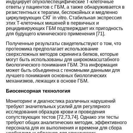
индуцирует опухолеспецифические Т-клеточные
ответы у пациентов с ГБМ, а также обнаруживается в
резистентных к терапии, беспокойных и медленно
циркулирующих СКГ in vitro. Стабильная экспрессия
этих Т-клеточных мишеней в первичных и
рецидивирующих ГБМ подтверждает их пригодность
для будущего клинического применения
[
71
].
Полученные результаты свидетельствуют о том, что
протеомика предполагает использование
сверхсложных методов скрининга белков, которые
могут быть использованы для широкомасштабного
биологического понимания ГБМ. Эта информация
может быть объединена с геномными данными для
лучшего понимания основных биологических
механизмов, лежащих в основе ГБМ
.
Биосенсорная технология
Мониторинг и диагностика различных нарушений
требуют значительных усилий для регулярного
исследования образцов крови и проведения
сопутствующих тестов
[
72
,
73
,
74
].
Однако эти тесты
требуют общих аналитических методик, эффективного
персонала для их выполнения и времени для сбора