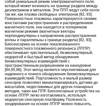
собой уникальный режим электромагнитного поля,
который может возникать на границе раздела между
диэлектриком и металлом. Эти ППП ведут себя почти
так же, как плазма свободных электронов
[
92
,
93
].
Поверхностные плазмоны характеризуются своими
константами распространения и распределением
магнитного поля, они находятся в поперечном
магнитном режиме (магнитные векторы
перпендикулярны к направлению распространения
волны и параллельны к границе раздела)
[
92
,
93
].
Биосенсорика на основе локализованного
поверхностного плазмонного резонанса (ЛППР)
обеспечивает чувствительный, безмолекулярный,
недорогой и быстрый метод обнаружения
биомолекулярных взаимодействий с
пространственным разрешением на наноуровне
[
94
,
95
,
96
].
Этот метод является перспективным для
надежного и точного обнаружения биомолекулярных
взаимодействий. Портативность и малый размер
сенсоров позволяют миниатюризировать датчики до
масштабов, недостижимых для других планарных
методов, таких как ППР. Биосенсорные устройства на
основе ЛППР легко изготавливать, используя
недорогую сенсорную платформу. Полезность
зондирования на основе ЛППР можно повысить,