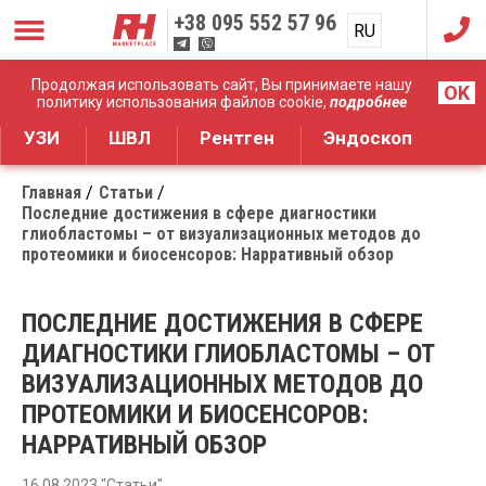
+38
095 552 57 96
RU
UA
Дистрибуция медицинского оборудования
Продолжая использовать сайт, Вы принимаете нашу
OK
политику использования файлов cookie,
подробнее
УЗИ
ШВЛ
Рентген
Эндоскоп
Главная
Статьи
Последние достижения в сфере диагностики
глиобластомы – от визуализационных методов до
протеомики и биосенсоров: Нарративный обзор
ПОСЛЕДНИЕ ДОСТИЖЕНИЯ В СФЕРЕ
ДИАГНОСТИКИ ГЛИОБЛАСТОМЫ – ОТ
ВИЗУАЛИЗАЦИОННЫХ МЕТОДОВ ДО
ПРОТЕОМИКИ И БИОСЕНСОРОВ:
НАРРАТИВНЫЙ ОБЗОР
16.08.2023 "Статьи"