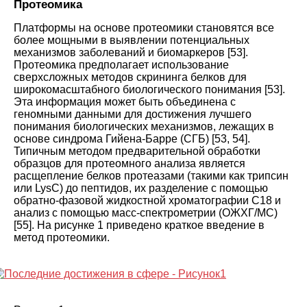
Протеомика
Платформы на основе протеомики становятся все
более мощными в выявлении потенциальных
механизмов заболеваний и биомаркеров
[
53
].
Протеомика предполагает использование
сверхсложных методов скрининга белков для
широкомасштабного биологического понимания
[
53
].
Эта информация может быть объединена с
геномными данными для достижения лучшего
понимания биологических механизмов, лежащих в
основе синдрома Гийена-Барре (СГБ
) [
53
,
54
].
Типичным методом предварительной обработки
образцов для протеомного анализа является
расщепление белков протеазами (такими как трипсин
или LysC) до пептидов, их разделение с помощью
обратно-фазовой жидкостной хроматографии C18 и
анализ с помощью масс-спектрометрии (ОЖХГ/МС)
[
55
]. На
рисунке 1
приведено краткое введение в
метод протеомики
.