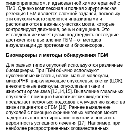
химиопрепаратом, и адъювантной химиотерапией с
ТМЗ. Однако комплексная и полная хирургическая
резекция ГБМ является сложной задачей, поскольку
эти опухоли часто являются инвазивными и
располагаются в важных участках мозга, которые
контролируют движения, речь и ощущения. Это
исследование имеет целью подтвердить последние
достижения в выявлении ГБМ – от методов
визуализации до протеомики и биосенсоров
.
Биомаркеры и методы обнаружения ГБМ
Для разных типов опухолей используются различные
биомаркеры. При ГБМ обычно используют
нуклеиновые кислоты, белки, малые молекулы,
микроРНК, циркулирующие опухолевые клетки (ЦОК),
внеклеточные везикулы, опухолевые ткани и
жидкости организма
[
13
,
14
,
15
].
Выявление глиальных
опухолей с помощью биологических жидкостей
предлагает несколько подходов к улучшению качества
жизни пациентов с ГБМ [
16
]. Раннее выявление
опухолей с помощью скрининговых методов может
задержать прогрессирование опухоли и повысить
вероятность успешного лечения
[
17
].
Например, при
наиболее распространенных злокачественных