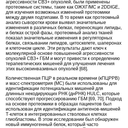
агрессивности СВЗ+ опухолей, были применены
протеомные системы, такие как ОЖХГ/МС и 2DDIGE,
для изучения возможных изменений протеомики
между двумя подтипами. В то время как протеомный
анализ сыворотки крови выявил значительные
изменения в различных белках, переносящих липиды,
и белках острой фазы, протеомный анализ тканей
показал значительные изменения в регуляторных
белках, связывании липидов, цитоскелете, шаперонах
и клеточном цикле. Эти результаты дают ключ к
молекулярной основе повышенной агрессивности
опухолей СВЗ+ ГБМ и могут привести к определению
терапевтических мишеней для улучшения лечения
этих высокоинвазивных опухолей
[
68
].
Количественная ПЦР в реальном времени (кПЦРРВ)
и масс-спектрометрия (МС) были использованы для
идентификации потенциальных мишеней для
длинных некодирующих РНК (днРНК) HULC, которые
способствуют прогрессированию ГБМ
[
69
,
70
].
Подход
на основе протеомики в образцах пациентов был
использован для идентификации антигенов-мишеней
Т-клеток в интегрированных стволовых клетках
глиобластомы. В этом исследовании был обнаружен
новый иммуногенный белок, который часто