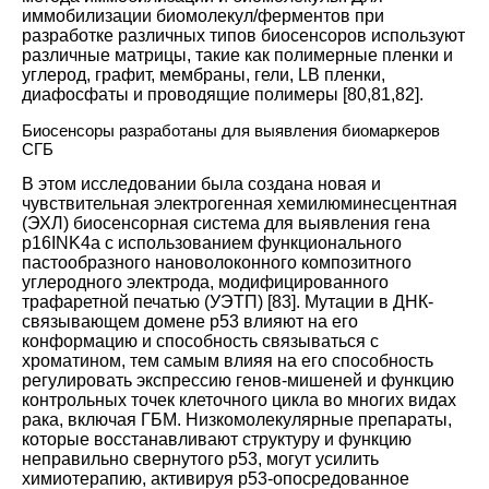
иммобилизации биомолекул/ферментов при
разработке различных типов биосенсоров используют
различные матрицы, такие как полимерные пленки и
углерод, графит, мембраны, гели, LB пленки,
диафосфаты и проводящие полимеры
[
80
,
81
,
82
].
Биосенсоры разработаны для выявления биомаркеров
СГБ
В этом исследовании была создана новая и
чувствительная электрогенная хемилюминесцентная
(ЭХЛ) биосенсорная система для выявления гена
p16INK4a с использованием функционального
пастообразного нановолоконного композитного
углеродного электрода, модифицированного
трафаретной печатью (УЭТП)
[
83
].
Мутации в ДНК-
связывающем домене р53 влияют на его
конформацию и способность связываться с
хроматином, тем самым влияя на его способность
регулировать экспрессию генов-мишеней и функцию
контрольных точек клеточного цикла во многих видах
рака, включая ГБМ. Низкомолекулярные препараты,
которые восстанавливают структуру и функцию
неправильно свернутого р53, могут усилить
химиотерапию, активируя р53-опосредованное