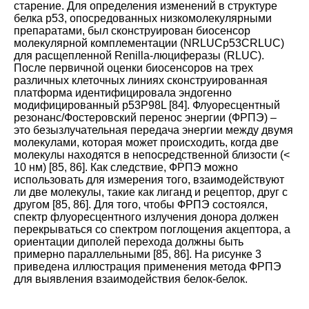
старение. Для определения изменений в структуре
белка р53, опосредованных низкомолекулярными
препаратами, был сконструирован биосенсор
молекулярной комплементации (NRLUCp53CRLUC)
для расщепленной Renilla-люциферазы (RLUC).
После первичной оценки биосенсоров на трех
различных клеточных линиях сконструированная
платформа идентифицировала эндогенно
модифицированный p53P98L
[
84
].
Флуоресцентный
резонанс/Фостеровский перенос энергии (ФРПЭ) –
это безызлучательная передача энергии между двумя
молекулами, которая может происходить, когда две
молекулы находятся в непосредственной близости (<
10 нм)
[
85
,
86
].
Как следствие, ФРПЭ можно
использовать для измерения того, взаимодействуют
ли две молекулы, такие как лиганд и рецептор, друг с
другом
[
85
,
86
].
Для того, чтобы ФРПЭ состоялся,
спектр флуоресцентного излучения донора должен
перекрываться со спектром поглощения акцептора, а
ориентации диполей перехода должны быть
примерно параллельными
[
85
,
86
]. На
рисунке 3
приведена иллюстрация применения метода ФРПЭ
для выявления взаимодействия белок-белок
.