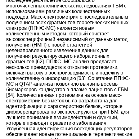
последнее десятилетие сообщалось о
многочисленных клинических исследованиях ГБМ с
использованием различных количественных
подходов. Масс-спектрометрия с последовательным
получением всех фрагментов теоретических ионных
спектров (ППФС-МС) является новым
количественным методом, который сочетает
высокоспецифичный независимый от данных метод
получения (НМП) с новой стратегией
целенаправленного извлечения данных для
получения результирующего набора ионных
фрагментов
[
62
]. ППФС-
МС анализ предлагает
несколько преимуществ в открытии протеомики,
включая высокую воспроизводимость и надежную
количественную информацию
[
63
].
Сочетание ППФС-
МС и QTAP-анализа позволило выявить восемь
биомаркеров-кандидатов в плазме пациентов с ГБМ
[
64
]. Количественная протеомика на основе масс-
спектрометрии без меток была разработана для
идентификации и характеристики белков, которые
дифференцированно экспрессируются при ГБМ, для
лучшего понимания взаимодействий и функций,
которые приводят к развитию заболевания.
Углубленная идентификация восходящих регуляторов
обеспечивает новые потенциальные терапевтические