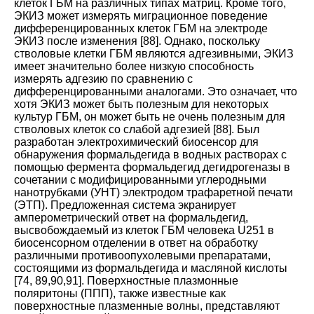
клеток ГБМ на различных типах матриц. Кроме того,
ЭКИЗ может измерять миграционное поведение
дифференцированных клеток ГБМ на электроде
ЭКИЗ после изменения
[
88
].
Однако, поскольку
стволовые клетки ГБМ являются адгезивными, ЭКИЗ
имеет значительно более низкую способность
измерять адгезию по сравнению с
дифференцированными аналогами. Это означает, что
хотя ЭКИЗ может быть полезным для некоторых
культур ГБМ, он может быть не очень полезным для
стволовых клеток со слабой адгезией
[
88
].
Был
разработан электрохимический биосенсор для
обнаружения формальдегида в водных растворах с
помощью фермента формальдегид дегидрогеназы в
сочетании с модифицированными углеродными
нанотрубками (УНТ) электродом трафаретной печати
(ЭТП). Предложенная система экранирует
амперометрический ответ на формальдегид,
высвобождаемый из клеток ГБМ человека U251 в
биосенсорном отделении в ответ на обработку
различными противоопухолевыми препаратами,
состоящими из формальдегида и масляной кислоты
[
74
,
89
,
90
,
91
].
Поверхностные плазмонные
поляритоны (ППП), также известные как
поверхностные плазменные волны, представляют