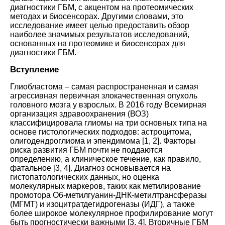
диагностики ГБМ, с акцентом на протеомических
методах и биосенсорах. Другими словами, это
исследование имеет целью предоставить обзор
наиболее значимых результатов исследований,
основанных на протеомике и биосенсорах для
диагностики ГБМ
.
Вступление
Глиобластома – самая распространенная и самая
агрессивная первичная злокачественная опухоль
головного мозга у взрослых. В 2016 году Всемирная
организация здравоохранения (ВОЗ)
классифицировала глиомы на три основных типа на
основе гистологических подходов: астроцитома,
олигодендроглиома и эпендимома
[
1
,
2
].
Факторы
риска развития ГБМ почти не поддаются
определению, а клиническое течение, как правило,
фатальное
[
3
,
4
].
Диагноз основывается на
гистопатологических данных, но оценка
молекулярных маркеров, таких как метилирование
промотора О6-метилгуанин-ДНК-метилтрансферазы
(МГМТ) и изоцитратдегидрогеназы (ИДГ), а также
более широкое молекулярное профилирование могут
быть прогностически важными
[
3
,
4
].
Вторичные ГБМ