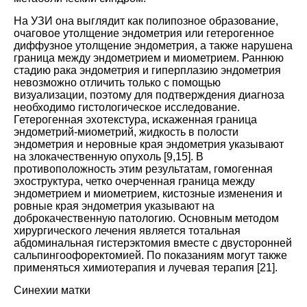
На УЗИ она выглядит как полипозное образование,
очаговое утолщение эндометрия или гетерогенное
диффузное утолщение эндометрия, а также нарушена
граница между эндометрием и миометрием. Раннюю
стадию рака эндометрия и гиперплазию эндометрия
невозможно отличить только с помощью
визуализации, поэтому для подтверждения диагноза
необходимо гистологическое исследование.
Гетерогенная эхотекстура, искаженная граница
эндометрий-миометрий, жидкость в полости
эндометрия и неровные края эндометрия указывают
на злокачественную опухоль [
9
,
15
]. В
противоположность этим результатам, гомогенная
эхоструктура, четко очерченная граница между
эндометрием и миометрием, кистозные изменения и
ровные края эндометрия указывают на
доброкачественную патологию. Основным методом
хирургического лечения является тотальная
абдоминальная гистерэктомия вместе с двусторонней
сальпингоофоректомией. По показаниям могут также
применяться химиотерапия и лучевая терапия [
21
].
Синехии матки