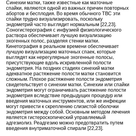
Синехии матки, также известные как маточные
спайки, являются одной из важных причин повторных
абортов и бесплодия. Во время обычного ТВС эти
спайки трудно визуализировать, поскольку
эндометрий часто выглядит нормальным [
22
,
23
].
Соногистерография с инфузией физиологического
раствора обеспечивает лучшую визуализацию
эхогенных полос, разделяя стенки матки.
Кинетография в реальном времени обеспечивает
лучшую визуализацию маточных спаек, которые
выглядят как нерегулярные эхогенные полосы,
присутствующие вдоль искривленной полости
эндометрия. На поздних стадиях синехий матки
адекватное растяжение полости матки становится
сложным. Плохое растяжение полости эндометрия
свидетельствует о синехии матки. Синехии или спайки
эндометрия могут ограничивать растяжение полости
эндометрия вследствие предыдущих процедур или
введения маточных инструментов, или же инфекции
могут привести к скреплению слизистой оболочки
эндометрия между собой. Основным методом лечения
является гистероскопический управляемый
адгезиолиз. Реадгезию можно предотвратить путем
введения внутриматочной спирали [
22
,
23
].