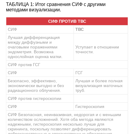
ТАБЛИЦА 1: Итог сравнения СИФ с другими
методами визуализации.
СИФ ПРОТИВ ТВС
СИФ
ТВС
Лучшая дифференциация
между диффузными и
очаговыми поражениями
Уступает в отношении
эндометрия. Возможна
точности.
однослойная оценка матки.
СИФ против ГСГ
СИФ
ГСГ
Безопасно, эффективно,
Лучшая и более полная
экономически выгодно и без
визуализация маточных
радиационного облучения.
труб.
СИФ против гистероскопии
СИФ
Гистероскопия
СИФ Безопасная, неинвазивная, недорогая и с меньшим
количеством осложнений. Хотя оба метода являются
надежными, гистероскопия несколько лучше для
скрининга, поскольку позволяет дифференцировать
доброкачественные и злокачественные образования.