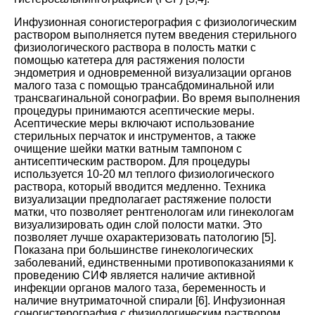
Инфузионная соногистерография с физиологическим
раствором выполняется путем введения стерильного
физиологического раствора в полость матки с
помощью катетера для растяжения полости
эндометрия и одновременной визуализации органов
малого таза с помощью трансабдоминальной или
трансвагинальной сонографии. Во время выполнения
процедуры принимаются асептические меры.
Асептические меры включают использование
стерильных перчаток и инструментов, а также
очищение шейки матки ватным тампоном с
антисептическим раствором. Для процедуры
используется 10-20 мл теплого физиологического
раствора, который вводится медленно. Техника
визуализации предполагает растяжение полости
матки, что позволяет рентгенологам или гинекологам
визуализировать один слой полости матки. Это
позволяет лучше охарактеризовать патологию [
5
].
Показана при большинстве гинекологических
заболеваний, единственными противопоказаниями к
проведению СИФ является наличие активной
инфекции органов малого таза, беременность и
наличие внутриматочной спирали [
6
]. Инфузионная
соногистерография с физиологическим раствором