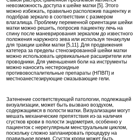
невозможность доступа к шейке матки [
5
]. Этого
можно избежать, правильно расположив пациентку и
подобрав зеркало в соответствии с размером
влагалища. Проблему переменной ориентации шейки
матки можно решить, попросив пациентку лечь на
спину после маневрирования зеркалом до известного
положения наружного зева или используя тенакулум
для тракции шейки матки [
5
,
11
]. Для продвижения
катетера за пределы стенозированной шейки матки
можно использовать цервикальные расширители или
проводники. Для уменьшения боли на инструменты
можно наносить нестероидные
противовоспалительные препараты (НПВП) и
местноанестезирующие смазывающие гели.
Затенение соответствующей патологии, подлежащей
визуализации, может быть вызвано воздухом,
содержащимся в полости матки. Визуализации могут
мешать механические препятствия из-за наличия
сгустков крови в полости эндометрия, особенно у
пациенток с нерегулярным менструальным циклом,
поскольку сложно запланировать процедуру на
правильное время. Сгусток крови может быть