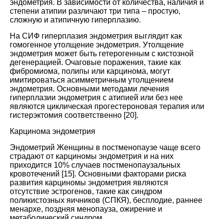
эндометрия. В зависимости от количества, наличия и
степени атипии различают три типа – простую,
сложную и атипичную гиперплазию.
На СИФ гиперплазия эндометрия выглядит как
гомогенное утолщение эндометрия. Утолщение
эндометрия может быть гетерогенным с кистозной
дегенерацией. Очаговые поражения, такие как
фибромиома, полипы или карцинома, могут
имитироваться асимметричным утолщением
эндометрия. Основными методами лечения
гиперплазии эндометрия с атипией или без нее
являются циклическая прогестероновая терапия или
гистерэктомия соответственно [
20
].
Карцинома эндометрия
Эндометрий Женщины в постменопаузе чаще всего
страдают от карциномы эндометрия и на них
приходится 10% случаев постменопаузальных
кровотечений [
15
]. Основными факторами риска
развития карциномы эндометрия являются
отсутствие эстрогенов, такие как синдром
поликистозных яичников (СПКЯ), бесплодие, раннее
менархе, поздняя менопауза, ожирение и
метаболический синдром.