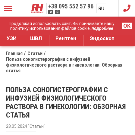
+38
095 552 57 96
RU
UA
Дистрибуция медицинского оборудования
Продолжая использовать сайт, Вы принимаете нашу
OK
политику использования файлов cookie,
подробнее
УЗИ
ШВЛ
Рентген
Эндоскоп
Главная
Статьи
Польза соногистерографии с инфузией
физиологического раствора в гинекологии: Обзорная
статья
ПОЛЬЗА СОНОГИСТЕРОГРАФИИ С
ИНФУЗИЕЙ ФИЗИОЛОГИЧЕСКОГО
РАСТВОРА В ГИНЕКОЛОГИИ: ОБЗОРНАЯ
СТАТЬЯ
28.05.2024 "Статьи"