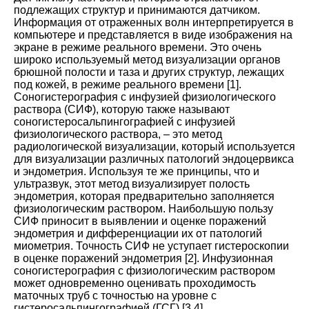
подлежащих структур и принимаются датчиком.
Информация от отраженных волн интерпретируется в
компьютере и представляется в виде изображения на
экране в режиме реального времени. Это очень
широко используемый метод визуализации органов
брюшной полости и таза и других структур, лежащих
под кожей, в режиме реального времени [
1
].
Соногистерография с инфузией физиологического
раствора (СИФ), которую также называют
соногистеросальпингографией с инфузией
физиологического раствора, – это метод
радиологической визуализации, который используется
для визуализации различных патологий эндоцервикса
и эндометрия. Используя те же принципы, что и
ультразвук, этот метод визуализирует полость
эндометрия, которая предварительно заполняется
физиологическим раствором. Наибольшую пользу
СИФ приносит в выявлении и оценке поражений
эндометрия и дифференциации их от патологий
миометрия. Точность СИФ не уступает гистероскопии
в оценке поражений эндометрия [
2
]. Инфузионная
соногистерография с физиологическим раствором
может одновременно оценивать проходимость
маточных труб с точностью на уровне с
гистеросальпингографией (ГСГ) [
3
,
4
].