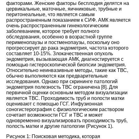
факторами. Женские факторы бесплодия делятся на
цервикальные, маточные, яичниковые, трубные и
перитонеальные, что является самым
распространенным показанием к СИФ. АМК является
очень распространенным гинекологическим
заболеванием, которое требует полного
обследования, особенно в возрастной группе
перименопаузы и постменопаузы, поскольку оно
прогрессирует до рака эндометрия, частота которого
составляет 10-15%. Злокачественная опухоль
эндометрия, вызывающая АМК, диагностируется с
помощью гистероскопической биопсии эндометрия.
Относительно неинвазивные методы, такие как ТВС,
обычно выполняются как предварительные
исследования. Однако при скрининге патологий
эндометрия полезность ТВС ограничена [
8
]. Для
первичной оценки основным методом визуализации
является ТВС. Проходимость труб и полости матки
оценивают с помощью ГСГ. Инфузионная
соногистерография с физиологическим раствором
сочетает возможности ГСГ и ТВС и может
одновременно визуализировать проходимость труб,
полость матки и другие патологии (
Рисунок 1
).
Рисунок 1: Поисковая методика, которая