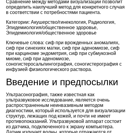
Сравнение между методами визуализации позволит
определить наилучший метод для конкретного случая
в соответствии с потребностями пациента.
Категории: Акушерство/гинекология, Радиология,
Эпидемиология/общественное здоровье,
Эпидемиология/общественное здоровье
Ключевые слова: сиф при врожденных аномалиях,
сиф при синехиях матки, сиф при аденомиозе, сиф
при карциноме эндометрия, сиф при субмукозной
миоме, сиф при аденомиозе,
соногистеросальпингография, соногистерография с
инфузией физиологического раствора.
Введение и предпосылки
Ультрасонография, также известная как
ультразвуковое исследование, является очень
распространенным неинвазивным методом
диагностики, который используется для визуализации
структур, лежащих под кожей, и почти не имеет
противопоказаний. Ультразвуковой аппарат состоит
из датчика, подключенного к экрану компьютера.
Датчик излучает волны, которые отражаются от