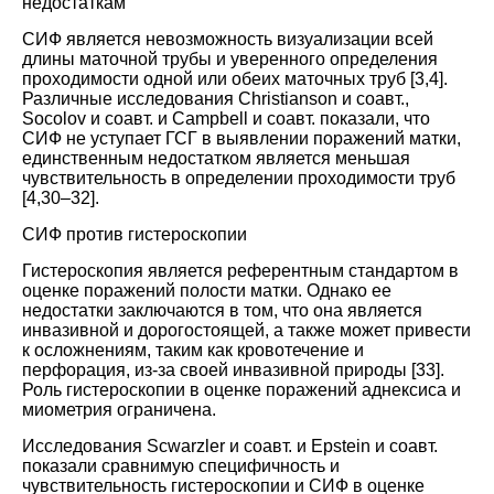
недостаткам
СИФ является невозможность визуализации всей
длины маточной трубы и уверенного определения
проходимости одной или обеих маточных труб [
3
,
4
].
Различные исследования Christianson и соавт.,
Socolov и соавт. и Campbell и соавт. показали, что
СИФ не уступает ГСГ в выявлении поражений матки,
единственным недостатком является меньшая
чувствительность в определении проходимости труб
[
4
,
30
–
32
].
СИФ против гистероскопии
Гистероскопия является референтным стандартом в
оценке поражений полости матки. Однако ее
недостатки заключаются в том, что она является
инвазивной и дорогостоящей, а также может привести
к осложнениям, таким как кровотечение и
перфорация, из-за своей инвазивной природы [
33
].
Роль гистероскопии в оценке поражений аднексиса и
миометрия ограничена.
Исследования Scwarzler и соавт. и Epstein и соавт.
показали сравнимую специфичность и
чувствительность гистероскопии и СИФ в оценке