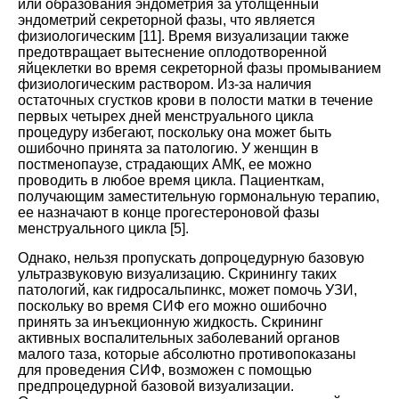
или образования эндометрия за утолщенный
эндометрий секреторной фазы, что является
физиологическим [
11
]. Время визуализации также
предотвращает вытеснение оплодотворенной
яйцеклетки во время секреторной фазы промыванием
физиологическим раствором. Из-за наличия
остаточных сгустков крови в полости матки в течение
первых четырех дней менструального цикла
процедуру избегают, поскольку она может быть
ошибочно принята за патологию. У женщин в
постменопаузе, страдающих АМК, ее можно
проводить в любое время цикла. Пациенткам,
получающим заместительную гормональную терапию,
ее назначают в конце прогестероновой фазы
менструального цикла [
5
].
Однако, нельзя пропускать допроцедурную базовую
ультразвуковую визуализацию. Скринингу таких
патологий, как гидросальпинкс, может помочь УЗИ,
поскольку во время СИФ его можно ошибочно
принять за инъекционную жидкость. Скрининг
активных воспалительных заболеваний органов
малого таза, которые абсолютно противопоказаны
для проведения СИФ, возможен с помощью
предпроцедурной базовой визуализации.