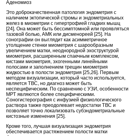
Аденомиоз
Это доброкачественная патология эндометрия с
наличием эктопической стромы и эндометриальных
желез в миометрии с гипертрофией гладких мышц
[
24
]. Она может быть бессимптомной или проявляться
тазовой болью, АМК или дисменореей [
25
]. На
сонографии он выглядит как асимметричное
утолщение стенки миометрия с шарообразным
увеличением матки, неоднородной эхоструктурой
миометрия, расширенным спаечным комплексом,
кистами миометрия, эхогенными линейными
полосами и заполнением трещин миометрия
жидкостью в полости эндометрия [
25
,
26
]. Первым
методом визуализации, который часто используется,
является ТВС, но диагноз может быть
неспецифическим. По сравнению с УЗИ, особенности
МРТ являются более специфическими.
Соногистерография с инфузией физиологического
раствора также преодолевает недостатки ТВС и
позволяет точно локализовать субэндометриальные
кистозные изменения [
25
].
Кроме того, лучшая визуализация эндометрия
обеспечивается растяжением полости матки