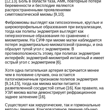
[
12
,
13
]. Боль в области таза, АМК, повторные потери
беременности и бесплодие являются
распространенными проявлениями
симптоматической миомы [
9
,
10
].
Фибромиомы выглядят как гипоэхогенные, круглые и
широкопрофильные образования при визуализации,
тогда как полипы эндометрия выглядят как
гиперэхогенные образования по сравнению с
миометрием. На СИФ при миоме матки наблюдается
потеря эндометриально-миоматозной границы, и она
образует тупой угол с эндометрием. В
противоположность этому, при полипах эндометрия
интерфейс эндометрий-миометрий интактный и имеет
острый угол с эндометрием [
6
].
Хотя одна питательная артерия встречается менее
чем в половине случаев, она остается
патогномоничным признаком полипов эндометрия
[
9
,
14
,
15
], тогда как миома матки питается
разветвленной сосудистой сетью [
16
]. Как правило, на
УЗИ миома матки демонстрирует рефракционное
заднее затенение [
16
].
Существуют как хирургические, так и гормональные
методы лечения. Консервативное лечение обычно