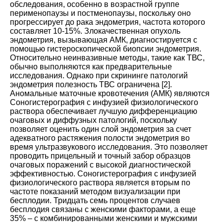
обследования, особенно в возрастной группе
перименопаузы и постменопаузы, поскольку оно
прогрессирует до рака эндометрия, частота которого
составляет 10-15%. Злокачественная опухоль
эндометрия, вызывающая АМК, диагностируется с
помощью гистероскопической биопсии эндометрия.
Относительно неинвазивные методы, такие как ТВС,
обычно выполняются как предварительные
исследования. Однако при скрининге патологий
эндометрия полезность ТВС ограничена [
2
].
Аномальные маточные кровотечения (АМК) являются
Соногистерография с инфузией физиологического
раствора обеспечивает лучшую дифференциацию
очаговых и диффузных патологий, поскольку
позволяет оценить один слой эндометрия за счет
адекватного растяжения полости эндометрия во
время ультразвукового исследования. Это позволяет
проводить прицельный и точный забор образцов
очаговых поражений с высокой диагностической
эффективностью. Соногистерография с инфузией
физиологического раствора является вторым по
частоте показаний методом визуализации при
бесплодии. Тридцать семь процентов случаев
бесплодия связаны с женскими факторами, а еще
35% – с комбинированными женскими и мужскими