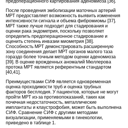
предоперационного картирования аденомиоза [
36
].
После проведения эмболизации маточных артерий
МРТ предоставляет возможность выявить изменения
интенсивности сигнала и объема фибромиомы [
37
].
МРТ также лучше подходит для стадирования и
оценки рака эндометрия, поскольку позволяет
определить предоперационное стадирование и
оценить степень инвазии миометрия [
38
].
Способность МРТ демонстрировать расширенную
зону соединения делает МРТ органов малого таза
гораздо более точным методом оценки аденомиоза
[
39
]. В оценке врожденных аномалий Мюллерова
протока МРТ является референтным стандартом
[
40
,
41
].
Преимуществами СИФ является одновременная
оценка проходимости труб и оценка трубных
факторов бесплодия. У пациентов, которые не могут
пройти МРТ из-за противопоказаний, таких как
почечная недостаточность, металлические
имплантаты и клаустрофобия, может быть выполнена
СИФ. Сравнение СИФ с другими методами
визуализации, применяемыми в гинекологии,
приведено в
таблице 1
.