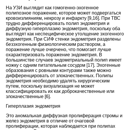
На УЗИ выглядит как гомогенно-эхогенное
полипозное поражение, которое может подвергаться
кровоизлияниям, некрозу и инфаркту [
9
,
16
]. При ТВС
трудно дифференцировать полип эндометрия и
диффузную гиперплазию эндометрия, поскольку оба
выглядят как неспецифическое утолщение эхогенного
эндометрия. При СИФ стенки эндометрия разделены
безэхогенным физиологическим раствором, а
поражение лучше очерчено, что помогает лучше
охарактеризовать поражение эндометрия. В
большинстве случаев эндометриальный полип имеет
ножку с одним питательным сосудом [
17
]. Эхогенные
образования с ровными контурами также можно
дифференцировать от злокачественных. Полипы
эндометрия необходимо удалять хирургическим
путем, поскольку визуализация не может
классифицировать их как доброкачественные или
злокачественные [
6
].
Гиперплазия эндометрия
Это аномальная диффузная пролиферация стромы и
желез эндометрия в отличие от очаговой
пролиферации, которая наблюдается при полипах