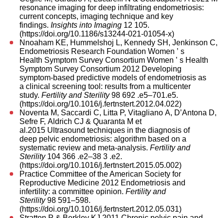
resonance imaging for deep infiltrating endometriosis:
current concepts, imaging technique and key
findings.
Insights into Imaging
12 105.
(
https://doi.org/10.1186/s13244-021-01054-x
)
Nnoaham KE, Hummelshoj L, Kennedy SH, Jenkinson C,
Endometriosis Research Foundation Women ’ s
Health Symptom Survey Consortium Women ’ s Health
Symptom Survey Consortium 2012 Developing
symptom-based predictive models of endometriosis as
a clinical screening tool: results from a multicenter
study.
Fertility and Sterility
98 692 .e5–701.e5.
(
https://doi.org/10.1016/j.fertnstert.2012.04.022
)
Noventa M, Saccardi C, Litta P, Vitagliano A, D’Antona 
Sefre F, Aldrich CJ & Quaranta M et
al.2015 Ultrasound techniques in the diagnosis of
deep pelvic endometriosis: algorithm based on a
systematic review and meta-analysis.
Fertility and
Sterility
104 366 .e2–38 3 .e2.
(
https://doi.org/10.1016/j.fertnstert.2015.05.002
)
Practice Committee of the American Society for
Reproductive Medicine 2012 Endometriosis and
infertility: a committee opinion.
Fertility and
Sterility
98 591–598.
(
https://doi.org/10.1016/j.fertnstert.2012.05.031
)
Stratton P & Berkley KJ 2011 Chronic pelvic pain and