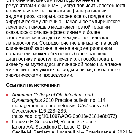
Эти клинические симптомы, дополненные
результатами УЗИ и МРТ, могут повысить способность
врачей выявлять глубокий инфильтративный
эндометриоз, который, скорее всего, поддается
хирургическому лечению. Начальное эмпирическое
лечение с помощью медикаментозной терапии
оказалось столь же эффективным и более
экономически выгодным, чем диагностическая
лапароскопия. Сосредоточение внимания на всей
клинической картине, а не на ендометриоидном
поражении, может обеспечить более раннюю
диагностику и доступ к лечению, способствовать
акценту на мультидисциплинарной помощи, а также
уменьшить ненужные расходы и риски, связанные с
хирургическими процедурами.
Ссылки на источники
American College of Obstetricians and
Gynecologists
2010 Practice bulletin no. 114:
management of endometriosis.
Obstetrics and
Gynecology
116 223–236.
(
https://doi.org/10.1097/AOG.0b013e3181e8b073
)
Lorusso F, Scioscia M, Rubini D, Stabile
Ianora AA, Scardigno D, Leuci C, De
Ceglie M, Sardaro A, Lucarelli N & Scardapane A 2021 M