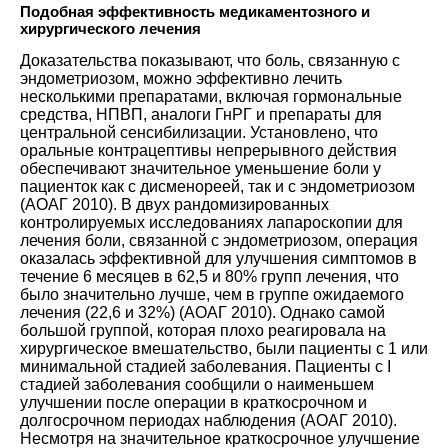
Подобная эффективность медикаментозного и
хирургического лечения
Доказательства показывают, что боль, связанную с
эндометриозом, можно эффективно лечить
несколькими препаратами, включая гормональные
средства, НПВП, аналоги ГнРГ и препараты для
центральной сенсибилизации. Установлено, что
оральные контрацептивы непрерывного действия
обеспечивают значительное уменьшение боли у
пациенток как с дисменореей, так и с эндометриозом
(
АОАГ 2010
). В двух рандомизированных
контролируемых исследованиях лапароскопии для
лечения боли, связанной с эндометриозом, операция
оказалась эффективной для улучшения симптомов в
течение 6 месяцев в 62,5 и 80% групп лечения, что
было значительно лучше, чем в группе ожидаемого
лечения (22,6 и 32%) (
АОАГ 2010
). Однако самой
большой группой, которая плохо реагировала на
хирургическое вмешательство, были пациенты с 1 или
минимальной стадией заболевания. Пациенты с I
стадией заболевания сообщили о наименьшем
улучшении после операции в краткосрочном и
долгосрочном периодах наблюдения (
АОАГ 2010
).
Несмотря на значительное краткосрочное улучшение