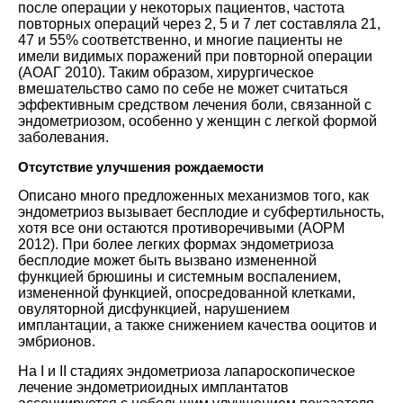
после операции у некоторых пациентов, частота
повторных операций через 2, 5 и 7 лет составляла 21,
47 и 55% соответственно, и многие пациенты не
имели видимых поражений при повторной операции
(
АОАГ 2010
). Таким образом, хирургическое
вмешательство само по себе не может считаться
эффективным средством лечения боли, связанной с
эндометриозом, особенно у женщин с легкой формой
заболевания.
Отсутствие улучшения рождаемости
Описано много предложенных механизмов того, как
эндометриоз вызывает бесплодие и субфертильность,
хотя все они остаются противоречивыми (
АОРМ
2012
). При более легких формах эндометриоза
бесплодие может быть вызвано измененной
функцией брюшины и системным воспалением,
измененной функцией, опосредованной клетками,
овуляторной дисфункцией, нарушением
имплантации, а также снижением качества ооцитов и
эмбрионов.
На I и II стадиях эндометриоза лапароскопическое
лечение эндометриоидных имплантатов