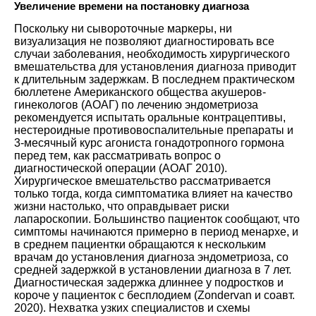
Увеличение времени на постановку диагноза
Поскольку ни сывороточные маркеры, ни
визуализация не позволяют диагностировать все
случаи заболевания, необходимость хирургического
вмешательства для установления диагноза приводит
к длительным задержкам. В последнем практическом
бюллетене Американского общества акушеров-
гинекологов (АОАГ) по лечению эндометриоза
рекомендуется испытать оральные контрацептивы,
нестероидные противовоспалительные препараты и
3-месячный курс агониста гонадотропного гормона
перед тем, как рассматривать вопрос о
диагностической операции (
АОАГ 2010
).
Хирургическое вмешательство рассматривается
только тогда, когда симптоматика влияет на качество
жизни настолько, что оправдывает риски
лапароскопии. Большинство пациенток сообщают, что
симптомы начинаются примерно в период менархе, и
в среднем пациентки обращаются к нескольким
врачам до установления диагноза эндометриоза, со
средней задержкой в установлении диагноза в 7 лет.
Диагностическая задержка длиннее у подростков и
короче у пациенток с бесплодием (
Zondervan и соавт.
2020
). Нехватка узких специалистов и схемы