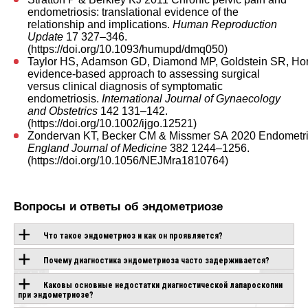
endometriosis: translational evidence of the
relationship and implications.
Human Reproduction
Update
17 327–346.
(
https://doi.org/10.1093/humupd/dmq050
)
Taylor HS, Adamson GD, Diamond MP, Goldstein SR, Ho
evidence
‐
based approach to assessing surgical
versus clinical diagnosis of symptomatic
endometriosis.
International Journal of Gynaecology
and Obstetrics
142 131–142.
(
https://doi.org/10.1002/ijgo.12521
)
Zondervan KT, Becker CM & Missmer SA 2020 Endometri
England Journal of Medicine
382 1244–1256.
(
https://doi.org/10.1056/NEJMra1810764
)
Вопросы и ответы об эндометриозе
Что такое эндометриоз и как он проявляется?
Почему диагностика эндометриоза часто задерживается?
Каковы основные недостатки диагностической лапароскопии
при эндометриозе?