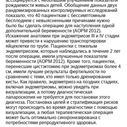
ассоциируется с небольшим улучшением показателя
рождаемости живых детей. Обобщение данных двух
рандомизированных контролируемых исследований
показало, что 40 пациенткам с бессимптомным
бесплодием с невыясненными причинами нужно
было бы сделать операцию для наступления одной
дополнительной беременности (
АОРМ 2012
).
Искажение анатомии при эндометриозе III и IV стадии
может привести к нарушению транспортировки
яйцеклетки по трубе. Пациентки с тяжелым
эндометриозом, которые наблюдались в течение 2 лет
после операции, имели улучшенные показатели
беременности (
АОРМ 2012
). Кроме того, пациентки,
перенесшие цистэктомию при эндометриомах более 4
см, имели лучшие результаты фертильности по
сравнению с теми, кто имел только дренирование
кисты. Как правило, эндометриоз на поздних стадиях,
включая эндометриомы, можно увидеть при
визуализации, а потому диагностическая
лапароскопия не требуется для постановки этого
диагноза. Постановка целей и стратификация рисков
могут происходить во время диагностики с помощью
визуализации, а любая терапевтическая операция
может быть оптимально синхронизирована с
потребностями репродуктивного здоровья.