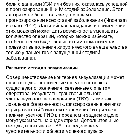
боли с данными УЗИ или без них, оказалась успешной
в прогнозировании III и IV стадий заболевания. Этот
алгоритм не был столь же успешным в
прогнозировании всех стадий заболевания (
Nnoaham
и соавт. 2012
). Дальнейшая валидация и применение
этих моделей может дать возможность уменьшить
количество операций, которых можно избежать,
особенно если будет большая симптоматическая
польза от выполнения хирургического вмешательства
только у пациентов с запущенной стадией
заболевания.
Развитие методов визуализации
Совершенствование критериев визуализации может
повысить диагностические возможности, хотя
существуют ограничения, связанные с опытом
оператора. Результаты трансвагинального
ультразвукового исследования (ТВУ), такие как
локальная болезненность, фиксированные яичники,
отрицательный “симптом скольжения” и признаки
наличия узелков ГИЭ в переднем и заднем отделе,
могут указывать на эндометриоз. Дополнительные
методы, в том числе ТВУ с определением
чувствительности области мочевого пузыря