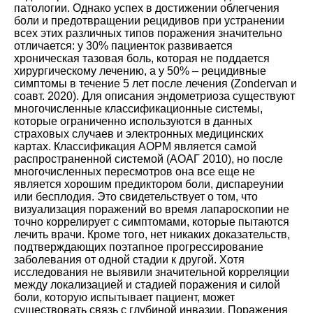
патологии. Однако успех в достижении облегчения
боли и предотвращении рецидивов при устранении
всех этих различных типов поражения значительно
отличается: у 30% пациенток развивается
хроническая тазовая боль, которая не поддается
хирургическому лечению, а у 50% – рецидивные
симптомы в течение 5 лет после лечения (
Zondervan и
соавт. 2020
). Для описания эндометриоза существуют
многочисленные классификационные системы,
которые ограниченно используются в данных
страховых случаев и электронных медицинских
картах. Классификация АОРМ является самой
распространенной системой (
АОАГ 2010
), но после
многочисленных пересмотров она все еще не
является хорошим предиктором боли, диспареунии
или бесплодия. Это свидетельствует о том, что
визуализация поражений во время лапароскопии не
точно коррелирует с симптомами, которые пытаются
лечить врачи. Кроме того, нет никаких доказательств,
подтверждающих поэтапное прогрессирование
заболевания от одной стадии к другой. Хотя
исследования не выявили значительной корреляции
между локализацией и стадией поражения и силой
боли, которую испытывает пациент, может
существовать связь с глубиной инвазии. Поражения