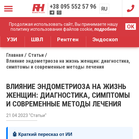
+38
095 552 57 96
RU
UA
Дистрибуция медицинского оборудования
Продолжая использовать сайт, Вы принимаете нашу
OK
политику использования файлов cookie,
подробнее
УЗИ
ШВЛ
Рентген
Эндоскоп
Главная
Статьи
Влияние эндометриоза на жизнь женщин: диагностика,
симптомы и современные методы лечения
ВЛИЯНИЕ ЭНДОМЕТРИОЗА НА ЖИЗНЬ
ЖЕНЩИН: ДИАГНОСТИКА, СИМПТОМЫ
И СОВРЕМЕННЫЕ МЕТОДЫ ЛЕЧЕНИЯ
21.04.2023 "Статьи"
🤖 Краткий пересказ от ИИ