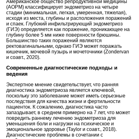
Американское общество репродуктивной медицины
(АОРМ) классифицирует эндометриоз на четыре
стадии (минимальная, легкая, умеренная, тяжелая),
исходя из места, глубины и расположения поражений
и спаек. Глубокий инфильтрирующий эндометриоз
(ГИЭ) определяется как поражение, проникающее на
глубину более 5 мм ниже поверхности брюшины.
Большинство таких поражений являются
ректовагинальными, однако ГИЭ может поражать
кишечник, мочевой пузырь и мочеточники (
Zondervan
и соавт., 2020
).
Современные диагностические подходы и
ведения
Экспертное мнение свидетельствует, что ранняя
диагностика эндометриоза является ключевой,
поскольку это заболевание может иметь серьезные
последствия для качества жизни и фертильности
пациенток. К сожалению, диагностика часто
запаздывает, в среднем примерно на 7 лет, что может
повредить раннему лечению эндометриоза для
уменьшения боли и нагрузки на психическое и
эмоциональное здоровье (
Taylor и соавт., 2018
).
Диагностические проблемы в сочетании с