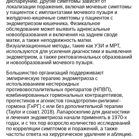
диспареунию. Другие симптомы зависят от
локализации поражения, включая мочевые симптомы
у пациенток с имплантатами мочевого пузыря и
желудочно-кишечные симптомы у пациенток с
эндометриозом кишечника. Физикальное
обследование может выявить аднексальные
новообразования и включения на заднем своде
матки, а также неподвижность матки.
Визуализационные методы, такие как УЗИ и МРТ,
используются для усиления диагностики и выявления
эндометриом, а также ректовагинальных образований
и новообразований мочевого пузыря.
Большинство организаций поддерживают
эмпирическую терапию эндометриоза с
использованием нестероидных
противовоспалительных препаратов (НПВП),
комбинированных гормональных контрацептивов,
прогестинов и агонистов гонадотропин-рилизинг-
гормона (ГнРГ) с или без дополнительной терапии
(
Taylor и соавт. 2018
). Лапароскопию для диагностики
и лечения эндометриоза начали применять в 1970-х
годах, и с тех пор возросло количество исследований
по корреляции симптомов и поражений, а также
частоты ответа на хирургическое удаление и абляцию.