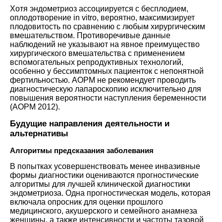
Хотя эндометриоз ассоциируется с бесплодием,
оплодотворение in vitro, вероятно, максимизирует
плодовитость по сравнению с любым хирургическим
вмешательством. Противоречивые данные
наблюдений не указывают на явное преимущество
хирургического вмешательства с применением
вспомогательных репродуктивных технологий,
особенно у бессимптомных пациенток с непонятной
фертильностью. АОРМ не рекомендует проводить
диагностическую лапароскопию исключительно для
повышения вероятности наступления беременности
(
АОРМ 2012
).
Будущие направления деятельности и
альтернативы
Алгоритмы предсказания заболевания
В попытках усовершенствовать менее инвазивные
формы диагностики оцениваются прогностические
алгоритмы для лучшей клинической диагностики
эндометриоза. Одна прогностическая модель, которая
включала опросник для оценки прошлого
медицинского, акушерского и семейного анамнеза
женщины, а также интенсивности и частоты тазовой