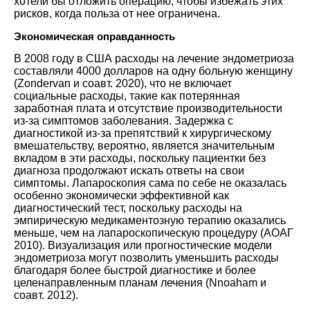
хотели бы отложить операцию, чтобы избежать этих
рисков, когда польза от нее ограничена.
Экономическая оправданность
В 2008 году в США расходы на лечение эндометриоза
составляли 4000 долларов на одну больную женщину
(
Zondervan и соавт. 2020
), что не включает
социальные расходы, такие как потерянная
заработная плата и отсутствие производительности
из-за симптомов заболевания. Задержка с
диагностикой из-за препятствий к хирургическому
вмешательству, вероятно, является значительным
вкладом в эти расходы, поскольку пациентки без
диагноза продолжают искать ответы на свои
симптомы. Лапароскопия сама по себе не оказалась
особенно экономически эффективной как
диагностический тест, поскольку расходы на
эмпирическую медикаментозную терапию оказались
меньше, чем на лапароскопическую процедуру (
АОАГ
2010
). Визуализация или прогностические модели
эндометриоза могут позволить уменьшить расходы
благодаря более быстрой диагностике и более
целенаправленным планам лечения (
Nnoaham и
соавт. 2012
).