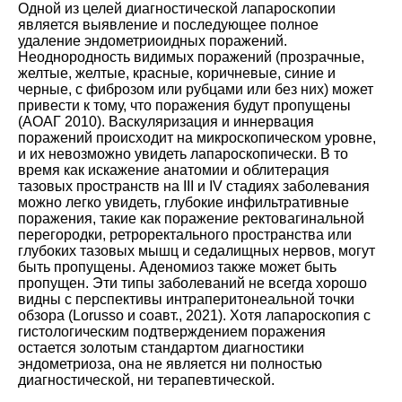
Одной из целей диагностической лапароскопии
является выявление и последующее полное
удаление эндометриоидных поражений.
Неоднородность видимых поражений (прозрачные,
желтые, желтые, красные, коричневые, синие и
черные, с фиброзом или рубцами или без них) может
привести к тому, что поражения будут пропущены
(
АОАГ 2010
). Васкуляризация и иннервация
поражений происходит на микроскопическом уровне,
и их невозможно увидеть лапароскопически. В то
время как искажение анатомии и облитерация
тазовых пространств на III и IV стадиях заболевания
можно легко увидеть, глубокие инфильтративные
поражения, такие как поражение ректовагинальной
перегородки, ретроректального пространства или
глубоких тазовых мышц и седалищных нервов, могут
быть пропущены. Аденомиоз также может быть
пропущен. Эти типы заболеваний не всегда хорошо
видны с перспективы интраперитонеальной точки
обзора (
Lorusso и соавт., 2021
). Хотя лапароскопия с
гистологическим подтверждением поражения
остается золотым стандартом диагностики
эндометриоза, она не является ни полностью
диагностической, ни терапевтической.