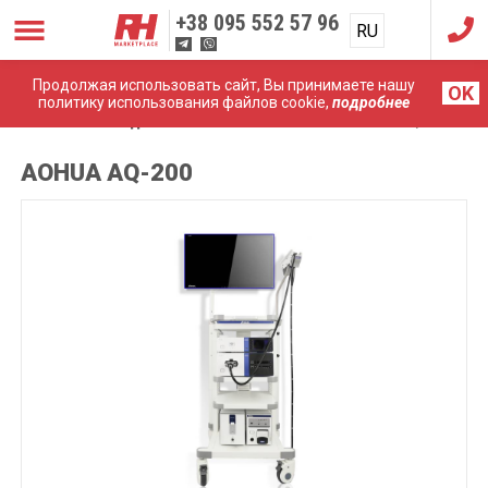
+38
095 552 57 96
RU
UA
Продолжая использовать сайт, Вы принимаете нашу
OK
политику использования файлов cookie,
подробнее
Главная
Эндоскопические системы
AOHUA AQ-200
AOHUA AQ-200