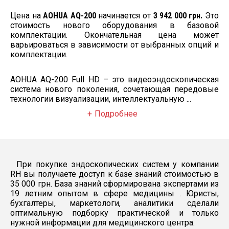
Цена на
AOHUA AQ-200
начинается от
3 942 000 грн.
Это
Наружный диаметр: 12,8 мм;
стоимость нового оборудования в базовой
комплектации. Окончательная цена может
Инструмент. канал: 3,7 мм;
варьироваться в зависимости от выбранных опций и
комплектации.
Вверх: 180°, вниз: 180°;
Влево: 160°, вправо: 160°;
AOHUA AQ-200 Full HD – это видеоэндоскопическая
система нового поколения, сочетающая передовые
Параметры оборудования:
технологии визуализации, интеллектуальную ...
Full HD разрешение;
Подробнее
Встроенная LED лампа 300 Лм;
Встроенный воздушный насос 30 – 80 кПа, 4
л/мин или 10 л/мин;
При покупке эндоскопических систем у компании
RH вы получаете доступ к базе знаний стоимостью в
35 000 грн. База знаний сформирована экспертами из
19 летним опытом в сфере медицины . Юристы,
бухгалтеры, маркетологи, аналитики сделали
оптимальную подборку практической и только
нужной информации для медицинского центра.