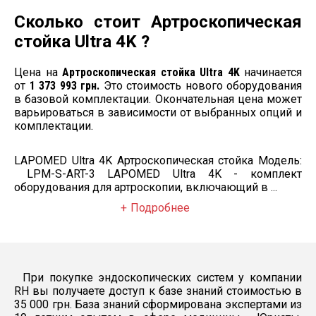
Шейверная
Сколько стоит Артроскопическая
система
ожидается
LAPOMED (8000
1 шт.
стойка Ultra 4K ?
об/мин)
Цена за штуку: 392
972 грн.
Цена на
Артроскопическая стойка Ultra 4K
начинается
от
1 373 993 грн.
Это стоимость нового оборудования
Название:
Эндоскопическая
в базовой комплектации. Окончательная цена может
стойка
варьироваться в зависимости от выбранных опций и
приборная
комплектации.
ожидается
LAPOMED для
1 шт.
монитора 24-32
дюймов
LAPOMED Ultra 4K Артроскопическая стойка Модель:
Цена за штуку: 78
LPM-S-ART-3 LAPOMED Ultra 4K - комплект
370 грн.
оборудования для артроскопии, включающий в ...
Название:
Эндоскопический
Подробнее
осветитель
ожидается
LAPOMED LED-I,
1 шт.
4K
Цена за штуку: 60
101 грн.
При покупке эндоскопических систем у компании
RH вы получаете доступ к базе знаний стоимостью в
35 000 грн. База знаний сформирована экспертами из