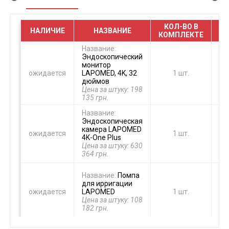
КОЛ-ВО В
НАЛИЧИЕ
НАЗВАНИЕ
КОМПЛЕКТЕ
Название:
Эндоскопический
монитор
ожидается
LAPOMED, 4K, 32
1 шт.
дюймов
Цена за штуку: 198
135 грн.
Название:
Эндоскопическая
камера LAPOMED
ожидается
1 шт.
4K-One Plus
Цена за штуку: 630
364 грн.
Название:
Помпа
для ирригации
ожидается
LAPOMED
1 шт.
Цена за штуку: 108
182 грн.
Название: