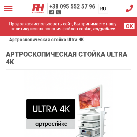
+38
095 552 57 96
RU
UA
Продолжая использовать сайт, Вы принимаете нашу
OK
политику использования файлов cookie,
подробнее
Главная
Эндоскопические системы
Артроскопическая стойка Ultra 4K
АРТРОСКОПИЧЕСКАЯ СТОЙКА ULTRA
4K