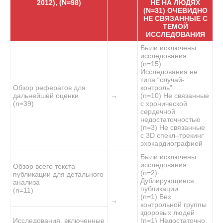
2012), (N=98)
НЕ НА ЛЮДЯХ
(N=31) ОЧЕВИДНО
НЕ СВЯЗАННЫЕ С
ТЕМОЙ
ИССЛЕДОВАНИЯ
Были исключены
исследования:
(n=15)
Исследования не
типа “случай-
Обзор рефератов для
контроль”
дальнейшей оценки
→
(n=10) Не связанные
(n=39)
с хронической
сердечной
недостаточностью
(n=3) Не связанные
с 3D спекл–трекинг
эхокардиографией
Были исключены
исследования:
Обзор всего текста
(n=2)
публикации для детального
Дублирующиеся
анализа
публикации
(n=11)
(n=1) Без
→
контрольной группы
здоровых людей
Исследования, включенные
(n=1) Недостаточно