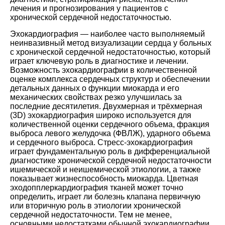
лечения и прогнозирования у пациентов с
хронической сердечной недостаточностью.
Эхокардиография ― наиболее часто выполняемый
неинвазивный метод визуализации сердца у больных
с хронической сердечной недостаточностью, который
играет ключевую роль в диагностике и лечении.
Возможность эхокардиографии в количественной
оценке комплекса сердечных структур и обеспечении
детальных данных о функции миокарда и его
механических свойствах резко улучшилась за
последние десятилетия. Двухмерная и трёхмерная
(3D) эхокардиография широко используется для
количественной оценки сердечного объема, фракция
выброса левого желудочка (ФВЛЖ), ударного объема
и сердечного выброса. Стресс-эхокардиография
играет фундаментальную роль в дифференциальной
диагностике хронической сердечной недостаточности
ишемической и неишемической этиологии, а также
показывает жизнеспособность миокарда. Цветная
эходопплеркардиография тканей может точно
определить, играет ли болезнь клапана первичную
или вторичную роль в этиологии хронической
сердечной недостаточности. Тем не менее,
основными недостатками обычной эхокардиографии