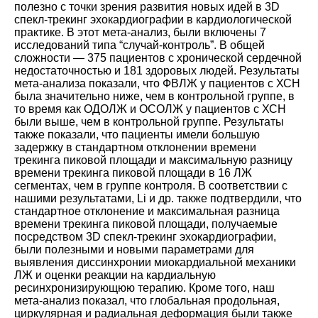
полезно с точки зрения развития новых идей в 3D
спекл-трекинг эхокардиографии в кардиологической
практике. В этот мета-анализ, были включены 7
исследований типа “случай-контроль”. В общей
сложности ― 375 пациентов с хронической сердечной
недостаточностью и 181 здоровых людей. Результаты
мета-анализа показали, что ФВЛЖ у пациентов с ХСН
была значительно ниже, чем в контрольной группе, в
то время как ОДОЛЖ и ОСОЛЖ у пациентов с ХСН
были выше, чем в контрольной группе. Результаты
также показали, что пациенты имели большую
задержку в стандартном отклонении времени
трекинга пиковой площади и максимальную разницу
времени трекинга пиковой площади в 16 ЛЖ
сегментах, чем в группе контроля. В соответствии с
нашими результатами, Li и др. также подтвердили, что
стандартное отклонение и максимальная разница
времени трекинга пиковой площади, получаемые
посредством 3D спекл-трекинг эхокардиографии,
были полезными и новыми параметрами для
выявления диссинхронии миокардиальной механики
ЛЖ и оценки реакции на кардиальную
ресинхронизирующюю терапию. Кроме того, наш
мета-анализ показал, что глобальная продольная,
циркулярная и радиальная деформация были также