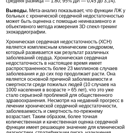
средняя разница ― 1.80; 95% ДИ ― 0,45 до 3,14).
Выводы.
Мета-анализ показывает, что функции ЛЖ у
больных с хронической сердечной недостаточностью
может быть оценена с помощью неинвазивного и
объективного метода измерения 3D спекл-трекинг
эхокардиографии.
Хроническая сердечная недостаточность (ХСН)
является комплексным клиническим синдромом,
который развивается как результат различных
заболеваний сердца. Хроническая сердечная
недостаточность в настоящее время имеет
распространенность более 23 миллионов случаев
заболевания и до сих пор продолжает расти. Она
является основной причиной заболеваемости и
смертности среди пожилых людей (10 случаев на
1000 населения в возрасте > 65 лет), что это уже
стало серьезной проблемой для общественного
здравоохранения. Несмотря на недавний прогресс в
лечении хронической сердечной недостаточности,
заболеваемость и смертность по-прежнему
возрастает. Таким образом, более точная
количественная и качественная оценка сердечной
функции имеет решающее значение для клинической
диагностики, стратификации риска, назначения