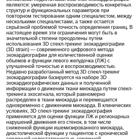
являются: умеренная воспроизводимость конкретных
структур и функциональных параметров при
повторном тестировании одним специалистом, между
несколькими специалистами, а также остается
серьёзной проблемой точность определения границ. В
настоящее время эти ограничения могут быть в
значительной степени преодолены путем
использования 3D спекл-трекинг эхокардиографии
(3D strain) ― современного цифрового метода
эхокардиографии для количественной оценки
объемов и функции левого желудочка (ЛЖ) с
улучшенной точностью и воспроизводимостью.
Недавно разработанный метод 3D спекл-трекинг
эхокардиографии базируется на наборе 3D
эхокардиографических данных и полученной
информации о движении ткани миокарда путем спекл-
трекинга эхосигнала, который равномерно
распределен в ткани миокарда и перемещается
одновременно с движением миокарда. В клинических
условиях, 3D спекл-трекинг эхокардиография
применяется для оценки функции ЛЖ и регионарных
нарушений движения его стенок, в том числе
сниженной функции ишемизированного миокарда,
диастолической функции у пациентов с хронической
сердечной недостаточностью, сердечной