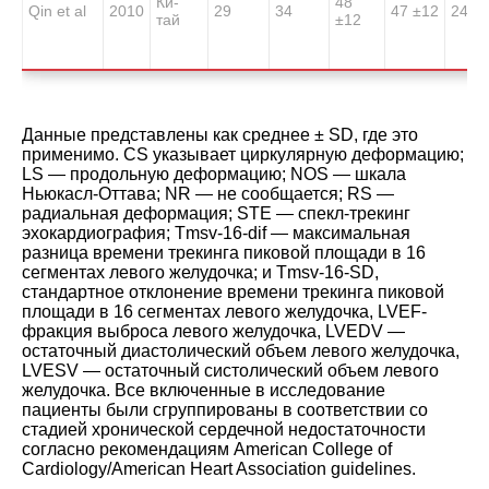
Ки-
48
Qin et al
2010
29
34
47 ±12
24/5
тай
±12
Данные представлены как среднее ± SD, где это
применимо. CS указывает циркулярную деформацию;
LS ― продольную деформацию; NOS ― шкала
Ньюкасл-Оттава; NR ― не сообщается; RS ―
радиальная деформация; STE ― спекл-трекинг
эхокардиография; Tmsv-16-dif ― максимальная
разница времени трекинга пиковой площади в 16
сегментах левого желудочка; и Tmsv-16-SD,
стандартное отклонение времени трекинга пиковой
площади в 16 сегментах левого желудочка, LVEF-
фракция выброса левого желудочка, LVEDV ―
остаточный диастолический объем левого желудочка,
LVESV ― остаточный систолический объем левого
желудочка. Все включенные в исследование
пациенты были сгруппированы в соответствии со
стадией хронической сердечной недостаточности
согласно рекомендациям American College of
Cardiology/American Heart Association guidelines.