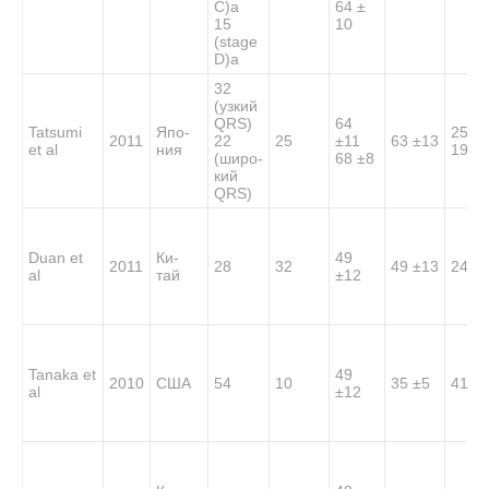
C)a
64 ±
15
10
(stage
D)a
32
(узкий
QRS)
64
Tatsumi
Япо-
25/7
2011
22
25
±11
63 ±13
et al
ния
19/3
(широ-
68 ±8
кий
QRS)
Duan et
Ки-
49
2011
28
32
49 ±13
24/4
al
тай
±12
Tanaka et
49
2010
США
54
10
35 ±5
41/1
al
±12