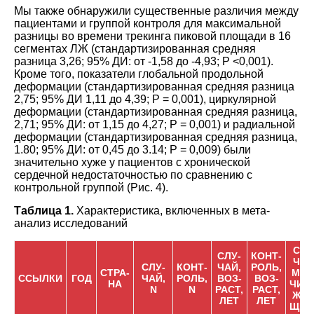
Мы также обнаружили существенные различия между
пациентами и группой контроля для максимальной
разницы во времени трекинга пиковой площади в 16
сегментах ЛЖ (стандартизированная средняя
разница 3,26; 95% ДИ: от -1,58 до -4,93; P <0,001).
Кроме того, показатели глобальной продольной
деформации (стандартизированная средняя разница
2,75; 95% ДИ 1,11 до 4,39; P = 0,001), циркулярной
деформации (стандартизированная средняя разница,
2,71; 95% ДИ: от 1,15 до 4,27; Р = 0,001) и радиальной
деформации (стандартизированная средняя разница,
1.80; 95% ДИ: от 0,45 до 3.14; Р = 0,009) были
значительно хуже у пациентов с хронической
сердечной недостаточностью по сравнению с
контрольной группой (Рис. 4).
Таблица 1.
Характеристика, включенных в мета-
анализ исследований
СЛУ
СЛУ-
КОНТ-
ЧАЙ
СЛУ-
КОНТ-
ЧАЙ,
РОЛЬ,
СТРА-
МУЖ
ССЫЛКИ
ГОД
ЧАЙ,
РОЛЬ,
ВОЗ-
ВОЗ-
НА
ЧИН
N
N
РАСТ,
РАСТ,
ЖЕН
ЛЕТ
ЛЕТ
ЩИН