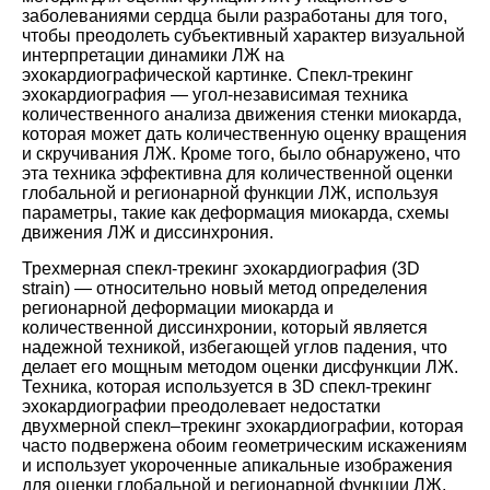
заболеваниями сердца были разработаны для того,
чтобы преодолеть субъективный характер визуальной
интерпретации динамики ЛЖ на
эхокардиографической картинке. Спекл-трекинг
эхокардиография ― угол-независимая техника
количественного анализа движения стенки миокарда,
которая может дать количественную оценку вращения
и скручивания ЛЖ. Кроме того, было обнаружено, что
эта техника эффективна для количественной оценки
глобальной и регионарной функции ЛЖ, используя
параметры, такие как деформация миокарда, схемы
движения ЛЖ и диссинхрония.
Трехмерная спекл-трекинг эхокардиография (3D
strain) ― относительно новый метод определения
регионарной деформации миокарда и
количественной диссинхронии, который является
надежной техникой, избегающей углов падения, что
делает его мощным методом оценки дисфункции ЛЖ.
Техника, которая используется в 3D спекл-трекинг
эхокардиографии преодолевает недостатки
двухмерной спекл–трекинг эхокардиографии, которая
часто подвержена обоим геометрическим искажениям
и использует укороченные апикальные изображения
для оценки глобальной и регионарной функции ЛЖ.