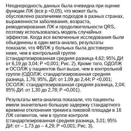
Неоднородность данных была очевидна при оценке
функции ЛЖ (все р <0,05), что может быть
обусловлено различиями подходов в разных странах,
выраженности заболевания, возраста,
ремоделирования ЛЖ и продолжительности QRS,
поэтому использовалась модель случайных
эффектов. Когда все включенные исследования были
объединены в один мета-анализ, результаты
показали, что ФВЛЖ у больных была достоверно
ниже, чем в контрольной группе
(стандартизированная средняя разница 4,62; 95% ДИ
от 6,19 до 3,04; P <0,001; Рис. 2). Кроме того, ОДОЛЖ
и ОСОЛЖ у пациентов был выше, чем в контрольной
группе (ОДОЛЖ: стандартизированная средняя
разница, 1,76; 95%, ДИ: от 1,09 до 2,44; P <0,001;
ОСОЛЖ: стандартизированная средняя разница, 2,04;
95% ДИ: от 1,30 до 2,78; P <0,001).
Результаты мета-анализа показали, что пациенты
имели значительно большую задержку стандартного
времени отклонения трекинга пиковой площади в 16
ЛЖ сегментов, чем в группе контроля
(стандартизированная средняя разница, 3,01; 95%
ДИ: от – 1,73 до – 4,29; P <0,001; Рис. 3).