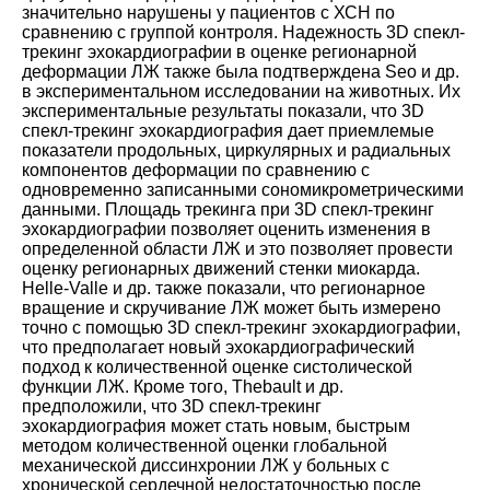
значительно нарушены у пациентов с ХСН по
сравнению с группой контроля. Надежность 3D спекл-
трекинг эхокардиографии в оценке регионарной
деформации ЛЖ также была подтверждена Seo и др.
в экспериментальном исследовании на животных. Их
экспериментальные результаты показали, что 3D
спекл-трекинг эхокардиография дает приемлемые
показатели продольных, циркулярных и радиальных
компонентов деформации по сравнению с
одновременно записанными сономикрометрическими
данными. Площадь трекинга при 3D спекл-трекинг
эхокардиографии позволяет оценить изменения в
определенной области ЛЖ и это позволяет провести
оценку регионарных движений стенки миокарда.
Helle-Valle и др. также показали, что регионарное
вращение и скручивание ЛЖ может быть измерено
точно с помощью 3D спекл-трекинг эхокардиографии,
что предполагает новый эхокардиографический
подход к количественной оценке систолической
функции ЛЖ. Кроме того, Thebault и др.
предположили, что 3D спекл-трекинг
эхокардиография может стать новым, быстрым
методом количественной оценки глобальной
механической диссинхронии ЛЖ у больных с
хронической сердечной недостаточностью после