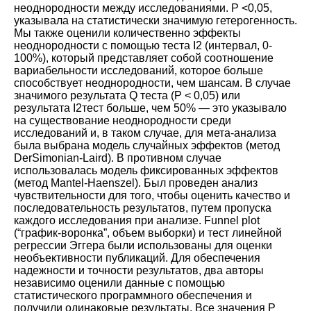
неоднородности между исследованиями. Р <0,05,
указывала на статистически значимую гетерогенность.
Мы также оценили количественно эффекты
неоднородности с помощью теста I2 (интервал, 0-
100%), который представляет собой соотношение
вариабельности исследований, которое больше
способствует неоднородности, чем шансам. В случае
значимого результата Q теста (P < 0,05) или
результата I2тест больше, чем 50% ― это указывало
на существование неоднородности среди
исследований и, в таком случае, для мета-анализа
была выбрана модель случайных эффектов (метод
DerSimonian-Laird). В противном случае
использовалась модель фиксированных эффектов
(метод Mantel-Haenszel). Был проведен анализ
чувствительности для того, чтобы оценить качество и
последовательность результатов, путем пропуска
каждого исследования при анализе. Funnel plot
(“график-воронка”, объем выборки) и тест линейной
регрессии Эггера были использованы для оценки
необъективности публикаций. Для обеспечения
надежности и точности результатов, два авторы
независимо оценили данные с помощью
статистического программного обеспечения и
получили одинаковые результаты. Все значения P