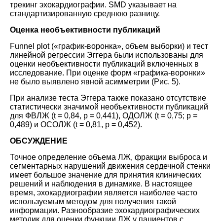
трекинг эхокардиографии. SMD указывает на
стандартизированную среднюю разницу.
Оценка необъективности публикаций
Funnel plot («график-воронка», объем выборки) и тест
линейной регрессии Эггера были использованы для
оценки необъективности публикаций включенных в
исследование. При оценке форм «графика-воронки»
не было выявлено явной асимметрии (Рис. 5).
При анализе теста Эггера также показано отсутствие
статистически значимой необъективности публикаций
для ФВЛЖ (t = 0,84, р = 0,441), ОДОЛЖ (t = 0,75; р =
0,489) и ОСОЛЖ (t = 0,81, р = 0,452).
ОБСУЖДЕНИЕ
Точное определение объема ЛЖ, фракции выброса и
сегментарных нарушений движения сердечной стенки
имеет большое значение для принятия клинических
решений и наблюдения в динамике. В настоящее
время, эхокардиографии является наиболее часто
используемым методом для получения такой
информации. Разнообразие эхокардиографических
методик для оценки функции ЛЖ у пациентов с