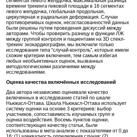
сегментах левого желудочка, максимальная разница
времени трекинга пиковой площади в 16 сегментах
левого желудочка, глобальная продольная,
циркулярная и радиальная деформация. Случаи
противоречивых оценок, несогласованностей данных
были решены путем проведения дискуссий между
авторами. Чтобы проверить разницу в функции ЛЖ
между группой контроля и пациентами на 3D спекл-
трекинг эхокардиографии, мы включили только
исследования типа “случай-контроль”, которые имели
схожие критерии включения, тем самым избегая
любых необъективных оценок, вызванных
методологическими различиями между
исследованиями.
Оценка качества включённых исследований
Два автора независимо оценивали качество
включенных в исследование статей по шкале
Ньюкасл-Оттава. Шкала Ньюкасл-Оттава использует
систему оценки на основе 3 критериев: выбор
участников, сопоставимость изучаемых групп и
оценка воздействия. Восемь пунктов оценки,
соответствующих качеству статьи, были
использованы в мета-анализе с показателями от 0 до
16: (1) адекватность определения случая; (2)