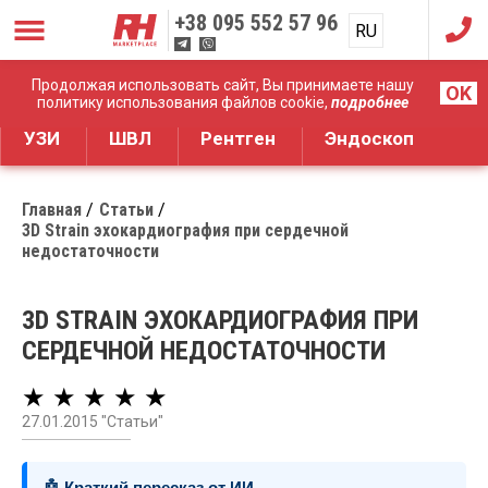
+38
095 552 57 96
RU
UA
Дистрибуция медицинского оборудования
Продолжая использовать сайт, Вы принимаете нашу
OK
политику использования файлов cookie,
подробнее
УЗИ
ШВЛ
Рентген
Эндоскоп
Главная
Статьи
3D Strain эхокардиография при сердечной
недостаточности
3D STRAIN ЭХОКАРДИОГРАФИЯ ПРИ
СЕРДЕЧНОЙ НЕДОСТАТОЧНОСТИ
★ ★ ★ ★ ★
27.01.2015 "Статьи"
🤖 Краткий пересказ от ИИ