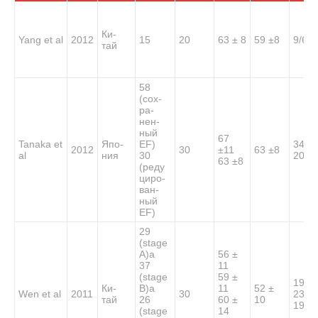
Ки-
Yang et al
2012
15
20
63 ± 8
59 ±8
9/6
тай
58
(сох-
ра-
нен-
ный
67
Tanaka et
Япо-
EF)
34/2
2012
30
±11
63 ±8
al
ния
30
20/1
63 ±8
(реду
циро-
ван-
ный
EF)
29
(stage
A)a
56 ±
37
11
(stage
59 ±
19/1
Ки-
B)a
11
52 ±
Wen et al
2011
30
23/1
тай
26
60 ±
10
19/7
(stage
14