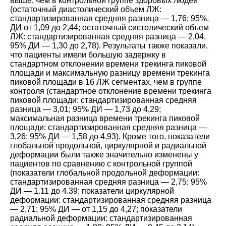
выше, чем в контрольной группе здоровых людей
(остаточный диастолический объем ЛЖ:
стандартизированная средняя разница ― 1,76; 95%,
ДИ от 1,09 до 2,44; остаточный систолический объем
ЛЖ: стандартизированная средняя разница ― 2,04,
95% ДИ ― 1,30 до 2,78). Результаты также показали,
что пациенты имели большую задержку в
стандартном отклонении времени трекинга пиковой
площади и максимальную разницу времени трекинга
пиковой площади в 16 ЛЖ сегментах, чем в группе
контроля (стандартное отклонение времени трекинга
пиковой площади: стандартизированная средняя
разница ― 3,01; 95% ДИ ― 1,73 до 4,29;
максимальная разница времени трекинга пиковой
площади: стандартизированная средняя разница ―
3,26; 95% ДИ ― 1,58 до 4,93). Кроме того, показатели
глобальной продольной, циркулярной и радиальной
деформации были также значительно изменены у
пациентов по сравнению с контрольной группой
(показатели глобальной продольной деформации:
стандартизированная средняя разница ― 2,75; 95%
ДИ ― 1.11 до 4.39; показатели циркулярной
деформации: стандартизированная средняя разница
― 2,71; 95% ДИ ― от 1,15 до 4,27; показатели
радиальной деформации: стандартизированная