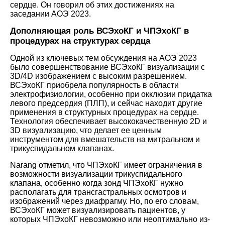
сердце. Он говорил об этих достижениях на
заседании АОЭ 2023.
Дополняющая роль ВСЭхоКГ и ЧПЭхоКГ в
процедурах на структурах сердца
Одной из ключевых тем обсуждения на АОЭ 2023
было совершенствование ВСЭхоКГ визуализации с
3D/4D изображением с высоким разрешением.
ВСЭхоКГ приобрела популярность в области
электрофизиологии, особенно при окклюзии придатка
левого предсердия (ПЛП), и сейчас находит другие
применения в структурных процедурах на сердце.
Технология обеспечивает высококачественную 2D и
3D визуализацию, что делает ее ценным
инструментом для вмешательств на митральном и
трикуспидальном клапанах.
Narang отметил, что ЧПЭхоКГ имеет ограничения в
возможности визуализации трикуспидального
клапана, особенно когда зонд ЧПЭхоКГ нужно
располагать для трансгастральных осмотров и
изображений через диафрагму. Но, по его словам,
ВСЭхоКГ может визуализировать пациентов, у
которых ЧПЭхоКГ невозможно или неоптимально из-