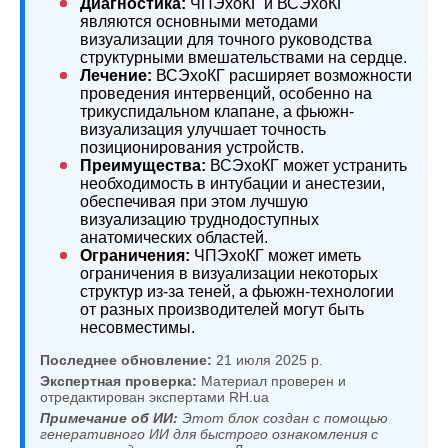
Диагностика:
ЧПЭхоКГ и ВСЭхоКГ
являются основными методами
визуализации для точного руководства
структурными вмешательствами на сердце.
Лечение:
ВСЭхоКГ расширяет возможности
проведения интервенций, особенно на
трикуспидальном клапане, а фьюжн-
визуализация улучшает точность
позиционирования устройств.
Преимущества:
ВСЭхоКГ может устранить
необходимость в интубации и анестезии,
обеспечивая при этом лучшую
визуализацию труднодоступных
анатомических областей.
Ограничения:
ЧПЭхоКГ может иметь
ограничения в визуализации некоторых
структур из-за теней, а фьюжн-технологии
от разных производителей могут быть
несовместимы.
Последнее обновление:
21 июля 2025 р.
Экспертная проверка:
Материал проверен и
отредактирован экспертами RH.ua
Примечание об ИИ:
Этот блок создан с помощью
генеративного ИИ для быстрого ознакомления с