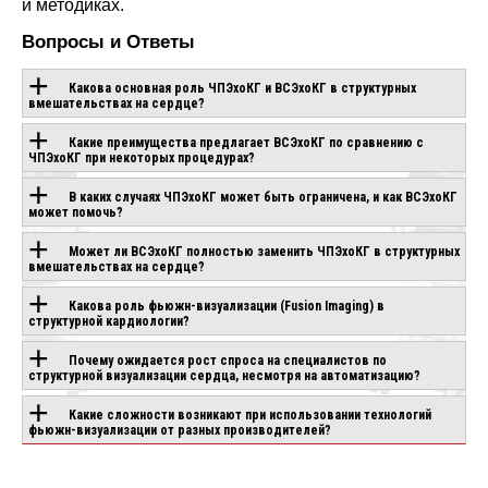
и методиках.
Вопросы и Ответы
Какова основная роль ЧПЭхоКГ и ВСЭхоКГ в структурных
вмешательствах на сердце?
Какие преимущества предлагает ВСЭхоКГ по сравнению с
ОБОРУДОВАНИЕ С
ЧПЭхоКГ при некоторых процедурах?
ЭТОЙ
В каких случаях ЧПЭхоКГ может быть ограничена, и как ВСЭхоКГ
может помочь?
ТЕХНОЛОГИЕЙ
Может ли ВСЭхоКГ полностью заменить ЧПЭхоКГ в структурных
вмешательствах на сердце?
Какова роль фьюжн-визуализации (Fusion Imaging) в
PLIO
CHISON SONOGO
CHISON SONOGO
структурной кардиологии?
ND
EBIT 90
EBIT 80
аказ
Под заказ
Под заказ
Почему ожидается рост спроса на специалистов по
структурной визуализации сердца, несмотря на автоматизацию?
Какие сложности возникают при использовании технологий
фьюжн-визуализации от разных производителей?