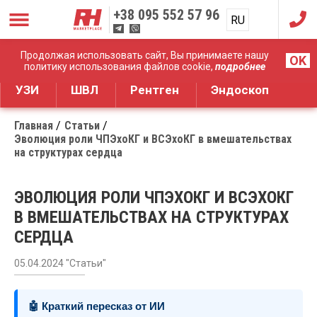
+38
095 552 57 96
RU
UA
Дистрибуция медицинского оборудования
Продолжая использовать сайт, Вы принимаете нашу
OK
политику использования файлов cookie,
подробнее
УЗИ
ШВЛ
Рентген
Эндоскоп
Главная
Статьи
Эволюция роли ЧПЭхоКГ и ВСЭхоКГ в вмешательствах
на структурах сердца
ЭВОЛЮЦИЯ РОЛИ ЧПЭХОКГ И ВСЭХОКГ
В ВМЕШАТЕЛЬСТВАХ НА СТРУКТУРАХ
СЕРДЦА
05.04.2024 "Статьи"
🤖 Краткий пересказ от ИИ