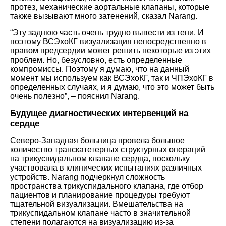
протез, механические аортальные клапаны, которые
также вызывают много затенений, сказал Narang.
“Эту заднюю часть очень трудно вывести из тени. И
поэтому ВСЭхоКГ визуализация непосредственно в
правом предсердии может решить некоторые из этих
проблем. Но, безусловно, есть определенные
компромиссы. Поэтому я думаю, что на данный
момент мы используем как ВСЭхоКГ, так и ЧПЭхоКГ в
определенных случаях, и я думаю, что это может быть
очень полезно”, – пояснил Narang.
Будущее диагностических интервенций на
сердце
Северо-Западная больница провела большое
количество транскатетерных структурных операций
на трикуспидальном клапане сердца, поскольку
участвовала в клинических испытаниях различных
устройств. Narang подчеркнул сложность
пространства трикуспидального клапана, где отбор
пациентов и планирование процедуры требуют
тщательной визуализации. Вмешательства на
трикуспидальном клапане часто в значительной
степени полагаются на визуализацию из-за