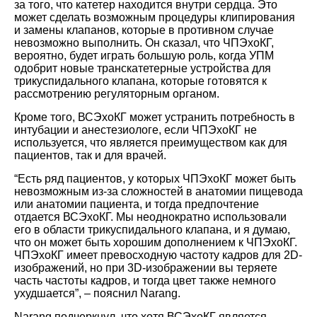
за того, что катетер находится внутри сердца. Это
может сделать возможным процедуры клипирования
и замены клапанов, которые в противном случае
невозможно выполнить. Он сказал, что ЧПЭхоКГ,
вероятно, будет играть большую роль, когда УПМ
одобрит новые транскатетерные устройства для
трикуспидального клапана, которые готовятся к
рассмотрению регуляторным органом.
Кроме того, ВСЭхоКГ может устранить потребность в
интубации и анестезиологе, если ЧПЭхоКГ не
используется, что является преимуществом как для
пациентов, так и для врачей.
“Есть ряд пациентов, у которых ЧПЭхоКГ может быть
невозможным из-за сложностей в анатомии пищевода
или анатомии пациента, и тогда предпочтение
отдается ВСЭхоКГ. Мы неоднократно использовали
его в области трикуспидального клапана, и я думаю,
что он может быть хорошим дополнением к ЧПЭхоКГ.
ЧПЭхоКГ имеет превосходную частоту кадров для 2D-
изображений, но при 3D-изображении вы теряете
часть частоты кадров, и тогда цвет также немного
ухудшается”, – пояснил Narang.
Narang подчеркнул, что хотя ВСЭхоКГ является