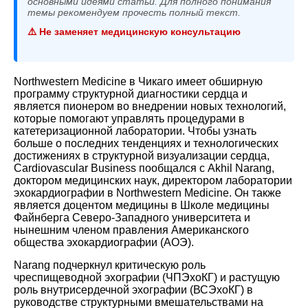
основными идеями статьи. Для полного понимания
темы рекомендуем прочесть полный текст.
⚠️ Не заменяет медицинскую консультацию
Northwestern Medicine в Чикаго имеет обширную
программу структурной диагностики сердца и
является пионером во внедрении новых технологий,
которые помогают управлять процедурами в
катетеризационной лаборатории. Чтобы узнать
больше о последних тенденциях и технологических
достижениях в структурной визуализации сердца,
Cardiovascular Business пообщался с
Akhil Narang
,
доктором медицинских наук, директором лаборатории
эхокардиографии в Northwestern Medicine. Он также
является доцентом медицины в Школе медицины
Файнберга Северо-Западного университета и
нынешним членом правления Американского
общества эхокардиографии (АОЭ).
Narang подчеркнул критическую роль
чреспищеводной эхографии (ЧПЭхоКГ) и растущую
роль внутрисердечной эхографии (ВСЭхоКГ) в
руководстве структурными вмешательствами на