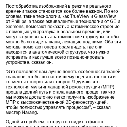
Постобработка изображений в режиме реального
времени также становится все более важной. По его
словам, такие технологии, как TrueView и GlassView
от Phillips, а также эквивалентные технологии от GE и
Siemens, помогают показать анатомическое строение
с помощью ультразвука в реальном времени, или
могут затушевывать анатомические структуры, чтобы
можно было видеть ткани, лежащие под ними. Оба эти
методы помогают операторам видеть, где они
находятся в анатомической структуре, что нужно
исправить и как лучше всего позиционировать
устройства, сказал он.
“Это позволяет нам лучше понять особенности тканей
клапанов, чтобы по-настоящему оценить тонкости и
сегменты створок или створок. Я думаю, что
технология мультипланарной реконструкции (МПР)
прошла долгий путь и стала намного проще, так что
мы можем достаточно легко получить изображение
МПР с высококачественной 2D-реконструкцией,
чтобы полностью управлять процессом”, – сказал
мистер Narang.
Одной из проблем, которую он видит в фьюжн
технологиях, является то, что они работают, если вы