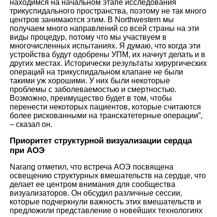
находимся на начальном этапе исследования
трикуспидального пространства, поэтому не так много
центров занимаются этим. В Northwestern мы
получаем много направлений со всей страны на эти
виды процедур, потому что мы участвуем в
многочисленных испытаниях. Я думаю, что когда эти
устройства будут одобрены УПМ, их начнут делать и в
других местах. Исторически результаты хирургических
операций на трикуспидальном клапане не были
такими уж хорошими. У них были некоторые
проблемы с заболеваемостью и смертностью.
Возможно, преимущество будет в том, чтобы
перенести некоторых пациентов, которые считаются
более рискованными на транскатетерные операции”,
– сказал он.
Приоритет структурной визуализации сердца
при АОЭ
Narang отметил, что встреча АОЭ посвящена
освещению структурных вмешательств на сердце, что
делает ее центром внимания для сообщества
визуализаторов. Он обсудил различные сессии,
которые подчеркнули важность этих вмешательств и
предложили представление о новейших технологиях