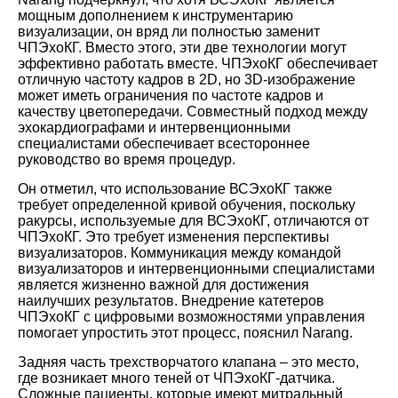
мощным дополнением к инструментарию
визуализации, он вряд ли полностью заменит
ЧПЭхоКГ. Вместо этого, эти две технологии могут
эффективно работать вместе. ЧПЭхоКГ обеспечивает
отличную частоту кадров в 2D, но 3D-изображение
может иметь ограничения по частоте кадров и
качеству цветопередачи. Совместный подход между
эхокардиографами и интервенционными
специалистами обеспечивает всестороннее
руководство во время процедур.
Он отметил, что использование ВСЭхоКГ также
требует определенной кривой обучения, поскольку
ракурсы, используемые для ВСЭхоКГ, отличаются от
ЧПЭхоКГ. Это требует изменения перспективы
визуализаторов. Коммуникация между командой
визуализаторов и интервенционными специалистами
является жизненно важной для достижения
наилучших результатов. Внедрение катетеров
ЧПЭхоКГ с цифровыми возможностями управления
помогает упростить этот процесс, пояснил Narang.
Задняя часть трехстворчатого клапана – это место,
где возникает много теней от ЧПЭхоКГ-датчика.
Сложные пациенты, которые имеют митральный