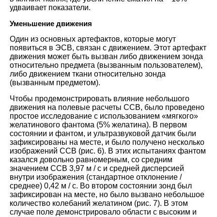
удваивает показатели.
Уменьшение движения
Один из основных артефактов, которые могут
появиться в ЭСВ, связан с движением. Этот артефакт
движения может быть вызван либо движением зонда
относительно предмета (вызванным пользователем),
либо движением ткани относительно зонда
(вызванным предметом).
Чтобы продемонстрировать влияние небольшого
движения на полевые расчеты ССВ, было проведено
простое исследование с использованием «мягкого»
желатинового фантома (5% желатина). В первом
состоянии и фантом, и ультразвуковой датчик были
зафиксированы на месте, и было получено несколько
изображений ССВ (рис. 6). В этих испытаниях фантом
казался довольно равномерным, со средним
значением ССВ 3,97 м / с и средней дисперсией
внутри изображения (стандартное отклонение /
среднее) 0,42 м / с. Во втором состоянии зонд был
зафиксирован на месте, но было вызвано небольшое
количество колебаний желатином (рис. 7). В этом
случае поле демонстрировало области с высоким и