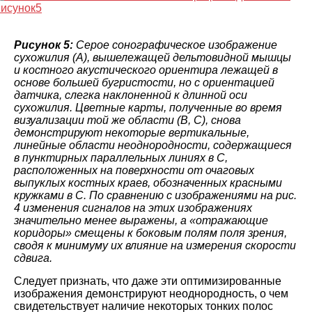
Рисунок 5:
Серое сонографическое изображение
сухожилия (A), вышележащей дельтовидной мышцы
и костного акустического ориентира лежащей в
основе большей бугристости, но с ориентацией
датчика, слегка наклоненной к длинной оси
сухожилия. Цветные карты, полученные во время
визуализации той же области (B, C), снова
демонстрируют некоторые вертикальные,
линейные области неоднородности, содержащиеся
в пунктирных параллельных линиях в C,
расположенных на поверхности от очаговых
выпуклых костных краев, обозначенных красными
кружками в C. По сравнению с изображениями на рис.
4 изменения сигналов на этих изображениях
значительно менее выражены, а «отражающие
коридоры» смещены к боковым полям поля зрения,
сводя к минимуму их влияние на измерения скорости
сдвига.
Следует признать, что даже эти оптимизированные
изображения демонстрируют неоднородность, о чем
свидетельствует наличие некоторых тонких полос