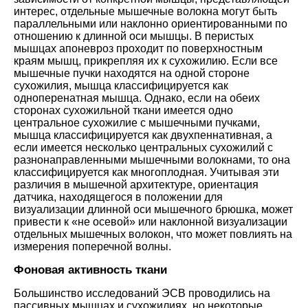
интерес, отдельные мышечные волокна могут быть
параллельными или наклонно ориентированными по
отношению к длинной оси мышцы. В перистых
мышцах апоневроз проходит по поверхностным
краям мышц, прикрепляя их к сухожилию. Если все
мышечные пучки находятся на одной стороне
сухожилия, мышца классифицируется как
одноперенатная мышца. Однако, если на обеих
сторонах сухожильной ткани имеется одно
центральное сухожилие с мышечными пучками,
мышца классифицируется как двухпеннативная, а
если имеется несколько центральных сухожилий с
разнонаправленными мышечными волокнами, то она
классифицируется как многоплодная. Учитывая эти
различия в мышечной архитектуре, ориентация
датчика, находящегося в положении для
визуализации длинной оси мышечного брюшка, может
привести к «не осевой» или наклонной визуализации
отдельных мышечных волокон, что может повлиять на
измерения поперечной волны.
Фоновая активность ткани
Большинство исследований ЭСВ проводились на
пассивных мышцах и сухожилиях, но некоторые