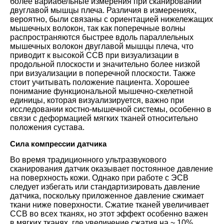
более вариабельные измерения при сканировании
двуглавой мышцы плеча. Различия в измерениях,
вероятно, были связаны с ориентацией нижележащих
мышечных волокон, так как поперечные волны
распространяются быстрее вдоль параллельных
мышечных волокон двуглавой мышцы плеча, что
приводит к высокой ССВ при визуализации в
продольной плоскости и значительно более низкой
при визуализации в поперечной плоскости. Также
стоит учитывать положение пациента. Хорошее
понимание функциональной мышечно-скелетной
единицы, которая визуализируется, важно при
исследовании костно-мышечной системы, особенно в
связи с деформацией мягких тканей относительно
положения сустава.
Сила компрессии датчика
Во время традиционного ультразвукового
сканирования датчик оказывает постоянное давление
на поверхность кожи. Однако при работе с ЭСВ
следует избегать или стандартизировать давление
датчика, поскольку приложенное давление сжимает
ткани ниже поверхности. Сжатие тканей увеличивает
ССВ во всех тканях, но этот эффект особенно важен
в мягких тканях, где увеличение сжатия на ~ 10%