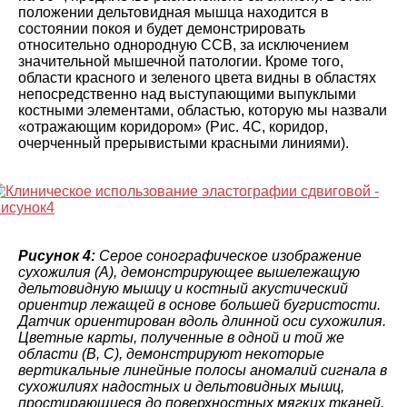
положении дельтовидная мышца находится в
состоянии покоя и будет демонстрировать
относительно однородную ССВ, за исключением
значительной мышечной патологии. Кроме того,
области красного и зеленого цвета видны в областях
непосредственно над выступающими выпуклыми
костными элементами, областью, которую мы назвали
«отражающим коридором» (Рис. 4C, коридор,
очерченный прерывистыми красными линиями).
Рисунок 4:
Серое сонографическое изображение
сухожилия (A), демонстрирующее вышележащую
дельтовидную мышцу и костный акустический
ориентир лежащей в основе большей бугристости.
Датчик ориентирован вдоль длинной оси сухожилия.
Цветные карты, полученные в одной и той же
области (B, C), демонстрируют некоторые
вертикальные линейные полосы аномалий сигнала в
сухожилиях надостных и дельтовидных мышц,
простирающиеся до поверхностных мягких тканей,