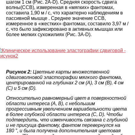
шагом 1 см (Рис. 2A-D). Средняя скорость сдвига
волны(ССВ), измеренная в «мягких» фантомах,
составила 1,90 м / с, что характерно наблюдениям в
пассивной мышце . Среднее значение ССВ,
измеренное в «жестких» фантомах, составило 3,97 м /
с, что было зафиксировано в активных мышцах или
более мелких сухожилиях (Рис. 3A-D).
Рисунок 2:
Цветные карты множественной
сдвиговолновой эластографии мягкого фантома,
центрированной на глубинах 2 см (A), 3 см (B), 4 см
(C) и 5 см (D).
Относительно равномерный цвет в поверхностной
области интереса (A, B), с небольшим
прогрессивным увеличением вариабельности цвета
в более глубокой области интереса (C, D). Чтобы
подтвердить, что изменчивость связана с глубиной
и не присуща фантому, фантом перевернулся на
180 °, и была получена дополнительная цветовая