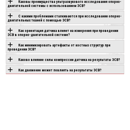
Каковы преимущества ультразвукового исследования опорно-
ОБОРУДОВАНИЕ С
двигательной системы с использованием ЭСВ?
ЭТОЙ
С какими проблемами сталкиваются при исследовании опорно-
двигательных тканей с помощью ЭСВ?
ТЕХНОЛОГИЕЙ
Как ориентация датчика влияет на измерения при проведении
ЭСВ в опорно-двигательной системе?
Как минимизировать артефакты от костных структур при
CANON APLIO
CHISON SONOGO
IO AIR
проведении ЭСВ?
BEYOND
EBIT 90
аказ
Под заказ
Под заказ
Каково влияние силы компрессии датчика на результаты ЭСВ?
Как движение может повлиять на результаты ЭСВ?