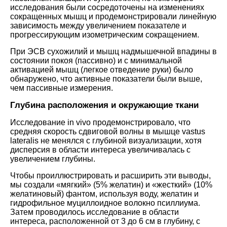
исследования были сосредоточены на изменениях
сокращенных мышц и продемонстрировали линейную
зависимость между увеличением показателе и
прогрессирующим изометрическим сокращением.
При ЭСВ сухожилий и мышц надмышечной впадины в
состоянии покоя (пассивно) и с минимальной
активацией мышц (легкое отведение руки) было
обнаружено, что активные показатели были выше,
чем пассивные измерения.
Глубина расположения и окружающие ткани
Исследование in vivo продемонстрировало, что
средняя скорость сдвиговой волны в мышце vastus
lateralis не менялся с глубиной визуализации, хотя
дисперсия в области интереса увеличивалась с
увеличением глубины.
Чтобы проиллюстрировать и расширить эти выводы,
мы создали «мягкий» (5% желатин) и «жесткий» (10%
желатиновый) фантом, используя воду, желатин и
гидрофильное муциллоидное волокно псиллиума.
Затем проводилось исследование в области
интереса, расположенной от 3 до 6 см в глубину, с