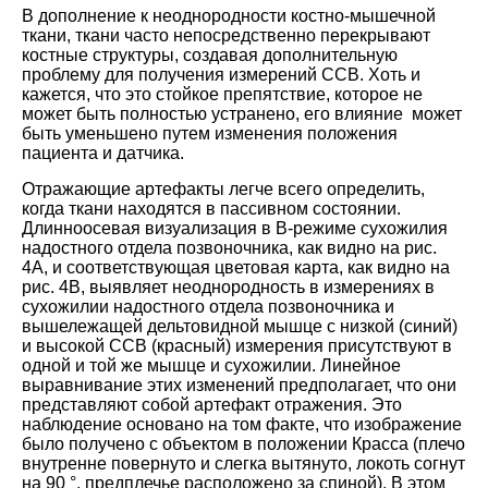
В дополнение к неоднородности костно-мышечной
ткани, ткани часто непосредственно перекрывают
костные структуры, создавая дополнительную
проблему для получения измерений ССВ. Хоть и
кажется, что это стойкое препятствие, которое не
может быть полностью устранено, его влияние может
быть уменьшено путем изменения положения
пациента и датчика.
Отражающие артефакты легче всего определить,
когда ткани находятся в пассивном состоянии.
Длинноосевая визуализация в B-режиме сухожилия
надостного отдела позвоночника, как видно на рис.
4А, и соответствующая цветовая карта, как видно на
рис. 4B, выявляет неоднородность в измерениях в
сухожилии надостного отдела позвоночника и
вышележащей дельтовидной мышце с низкой (синий)
и высокой ССВ (красный) измерения присутствуют в
одной и той же мышце и сухожилии. Линейное
выравнивание этих изменений предполагает, что они
представляют собой артефакт отражения. Это
наблюдение основано на том факте, что изображение
было получено с объектом в положении Красса (плечо
внутренне повернуто и слегка вытянуто, локоть согнут
на 90 °, предплечье расположено за спиной). В этом