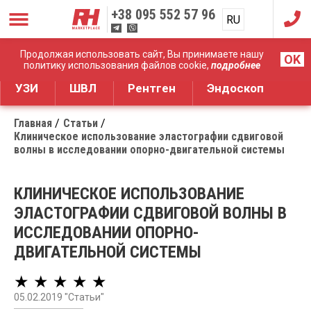
+38
095 552 57 96
RU
UA
Дистрибуция медицинского оборудования
Продолжая использовать сайт, Вы принимаете нашу
OK
политику использования файлов cookie,
подробнее
УЗИ
ШВЛ
Рентген
Эндоскоп
Главная
Статьи
Клиническое использование эластографии сдвиговой
волны в исследовании опорно-двигательной системы
КЛИНИЧЕСКОЕ ИСПОЛЬЗОВАНИЕ
ЭЛАСТОГРАФИИ СДВИГОВОЙ ВОЛНЫ В
ИССЛЕДОВАНИИ ОПОРНО-
ДВИГАТЕЛЬНОЙ СИСТЕМЫ
★ ★ ★ ★ ★
05.02.2019 "Статьи"