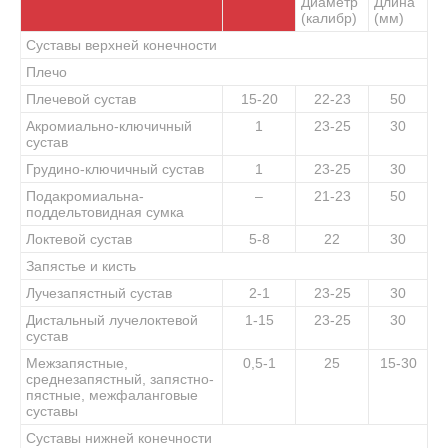
Диаметр
Длина
(калибр)
(мм)
Суставы верхней конечности
Плечо
Плечевой сустав
15-20
22-23
50
Акромиально-ключичный
1
23-25
30
сустав
Грудино-ключичный сустав
1
23-25
30
Подакромиальна-
–
21-23
50
поддел
ь
товидная сумка
Локтевой сустав
5-8
22
30
Запястье и кисть
Лучезапястный сустав
2-1
23-25
30
Дистальный лучелоктевой
1-15
23-25
30
сустав
Межзапястные,
0,5-1
25
15-30
среднезапястный, запястно-
пястные, межфаланговые
суставы
Суставы нижней конечности