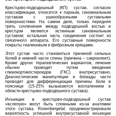
Крестцово-подвздошный (КП) сустав, согласно
классификации, относится к парным, синовиальным
суставам с ушкообразными суставными
поверхностями. На самом деле, только передняя
треть сочленения между подвздошной костью и
крестцом является истинным синовиальным
суставом; остальная часть соединения состоит из
связочного аппарата. Его суставные поверхности
покрыты гиалиновым и фиброзным хрящами.
Этот сустав часто
становиться
причиной сильных
болей в нижней части спины (причина – сакроилеит).
Кроме других терапевтических вариантов, лечение
обычно проводят путем введения
глюкокортикостероидов (ГКС) внутрисуставно.
Диагностические манипуляции и блокады часто
проводят для дифференциации причины боли в
пояснице (15-25% вызываются воспалением в
области крестцово-подвздошного сустава).
Инъекции в крестцово-подвздошный сустав
«вслепую» могут быть сложными из-за анатомии
этого сустава.
Rosenberg
et
al
. продемонстрировали
вероятность успешной внутрисуставной инъекции