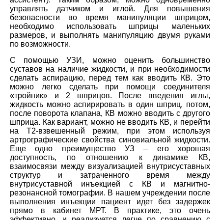
управлять датчиком и иглой. Для повышения
безопасности во время манипуляции шприцом,
необходимо использовать шприцы маленьких
размеров, и выполнять манипуляцию двумя руками
по возможности.
С помощью УЗИ, можно оценить большинство
суставов на наличие жидкости, и при необходимости
сделать аспирацию, перед тем как вводить КВ. Это
можно легко сделать при помощи соединителя
«тройник» и 2 шприцов. После введения иглы,
жидкость можно аспирировать в один шприц, потом,
после поворота клапана, КВ можно вводить с другого
шприца. Как вариант, можно не вводить КВ, и перейти
на Т2-взвешенный режим, при этом используя
артрографические свойства синовиальной жидкости.
Еще одно преимущество УЗ – его хорошая
доступность, по отношению к динамике КВ,
взаимосвязи между визуализацией внутрисуставных
структур и затраченного время между
внутрисуставной инъекцией с КВ и магнитно-
резонансной томографии. В нашем учреждении после
выполнения инъекции пациент идет без задержек
прямо в кабинет МРТ. В практике, это очень
эффективно, и реализуется легче по сравнению с