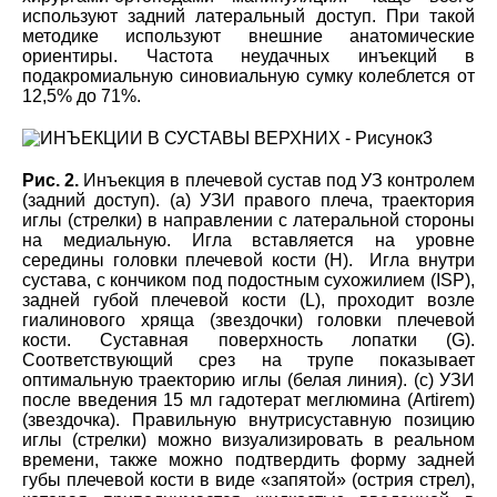
используют задний латеральный доступ. При такой
методике используют внешние анатомические
ориентиры. Частота неудачных инъекций в
подакромиальную синовиальную сумку колеблется от
12,5% до 71%.
Рис. 2.
Инъекция в плечевой сустав под УЗ контролем
(задний доступ). (а) УЗИ правого плеча, траектория
иглы (стрелки) в направлении с латеральной стороны
на медиальную. Игла вставляется на уровне
середины головки плечевой кости (Н). Игла внутри
сустава, с кончиком под подостным сухожилием (ISP),
задней губой плечевой кости (L), проходит возле
гиалинового хряща (звездочки) головки плечевой
кости. Суставная поверхность лопатки (G).
Соответствующий срез на трупе показывает
оптимальную траекторию иглы (белая линия). (с) УЗИ
после введения 15 мл гадотерат меглюмина (Artirem)
(звездочка). Правильную внутрисуставную позицию
иглы (стрелки) можно визуализировать в реальном
времени, также можно подтвердить форму задней
губы плечевой кости в виде «запятой» (острия стрел),