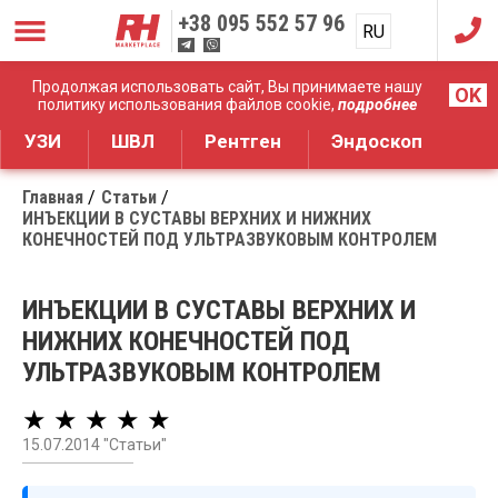
+38
095 552 57 96
RU
UA
Дистрибуция медицинского оборудования
Продолжая использовать сайт, Вы принимаете нашу
OK
политику использования файлов cookie,
подробнее
УЗИ
ШВЛ
Рентген
Эндоскоп
Главная
Статьи
ИНЪЕКЦИИ В СУСТАВЫ ВЕРХНИХ И НИЖНИХ
КОНЕЧНОСТЕЙ ПОД УЛЬТРАЗВУКОВЫМ КОНТРОЛЕМ
ИНЪЕКЦИИ В СУСТАВЫ ВЕРХНИХ И
НИЖНИХ КОНЕЧНОСТЕЙ ПОД
УЛЬТРАЗВУКОВЫМ КОНТРОЛЕМ
★ ★ ★ ★ ★
15.07.2014 "Статьи"