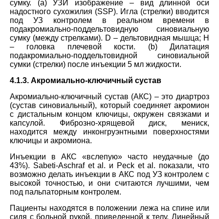
сумку. (а) УЗИ изображение – вид длинной оси
надостного сухожилия (SSP). Игла (стрелки) вводится
под УЗ контролем в реальном времени в
подакромиальн
о
-поддел
ь
товидную синовиальную
сумку (между стрелками). D – дельтовидная мышца; Н
– головка плечевой кости. (b) Дилатация
подакромиально-поддел
ь
товидной синовиальной
сумки (стрелки) после инъекции 5 мл жидкости.
4.1.3. Акромиально-ключичный сустав
Акромиально-ключичный сустав (АКС) – это диартроз
(сустав синовиальный), который соединяет акромион
с дистальным концом ключицы, окружен связками и
капсулой. Фиброзно-хрящевой диск, мениск,
находится между инконгруэнтными поверхностями
ключицы и акромиона.
Инъекции в АКС «вслепую» часто неудачные (до
43%).
Sabeti-Aschraf et al.
и
Peck et al.
показали, что
возможно делать инъекции в АКС под УЗ контролем с
высокой точностью, и они считаются лучшими, чем
под пальпаторным контролем.
Пациенты находятся в положении лежа на спине или
сидя с больной рукой, приведенной к телу. Линейный