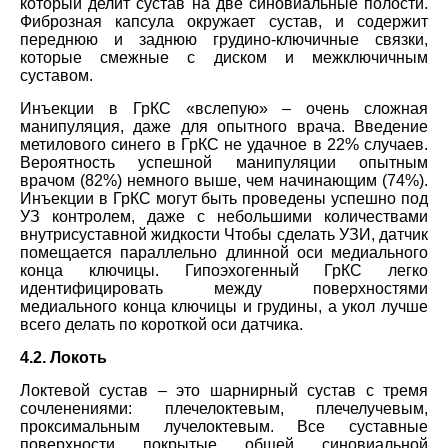
который делит сустав на две синовиальные полости.
Фиброзная капсула окружает сустав, и содержит
переднюю и заднюю грудино-ключичные связки,
которые смежные с диском и межключичным
суставом.
Инъекции в ГрКС «вслепую» – очень сложная
манипуляция, даже для опытного врача. Введение
метилового синего в ГрКС не удачное в 22% случаев.
Вероятность успешной манипуляции опытным
врачом (82%) немного выше, чем начинающим (74%).
Инъекции в ГрКС могут быть проведены успешно под
УЗ контролем, даже с небольшими количествами
внутрисуставной жидкости Чтобы сделать УЗИ, датчик
помещается параллельно длинной оси медиального
конца ключицы. Гипоэхогенный ГрКС легко
идентифицировать между поверхностями
медиального конца ключицы и груди
н
ы, а укол лучше
всего делать по короткой оси датчика.
4.2. Локоть
Локтевой сустав – это шарнирный сустав с тремя
сочленениями: плечелоктевым, плечелучевым,
проксимальным лучелоктевым. Все суставные
поверхности покрытые общей синовиальной