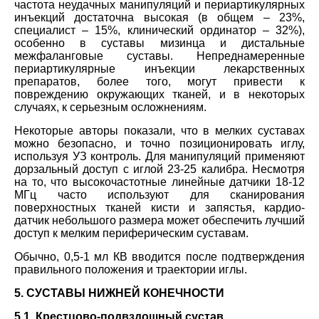
частота неудачных манипуляций и периартикулярных
инъекций достаточна высокая (в общем – 23%,
специалист – 15%, клинический ординатор – 32%),
особенно в суставы мизинца и дистальные
межфаланговые суставы. Непреднамеренные
периартикулярные инъекции лекарственных
препаратов, более того, могут привести к
повреждению окружающих тканей, и в некоторых
случаях, к серьезным осложнениям.
Некоторые авторы показали, что в мелких суставах
можно безопасно, и точно позиционировать иглу,
используя УЗ контроль. Для манипуляций применяют
дорзальный доступ с иглой 23-25 калибра. Несмотря
на то, что высокочастотные линейные датчики 18-12
МГц часто используют для сканирования
поверхностных тканей кисти и запястья, кардио-
датчик небольшого размера может обеспечить лучший
доступ к мелким периферическим суставам.
Обычно, 0,5-1 мл КВ вводится после подтверждения
правильного положения и траектории иглы.
5. СУСТАВЫ НИЖНЕЙ КОНЕЧНОСТИ
5.1. Крестцово-подвздошный сустав