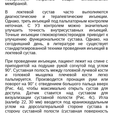
мембраной.
В локтевой сустав часто выполняются
диагностические и терапевтические инъекции.
Однако, треть инъекций под пальпаторным контролем
неточная. С УЗ контролем можно значительно
улучшить точность внутрисуставных инъекций.
Точные инъекции глюкокортикостероидов приводит к
улучшению функциональности сустава. Однако, на
сегодняшний день, в литературе не существует
стандартизированной техники проведения инъекций в
локтевой сустав.
При проведении инъекции, пациент лежит на спине с
приподнятой на подушке рукой согнутой под углом
90°. Суставная полость между головкой лучевой кости
и головкой мыщелка плечевой кости легко
пальпируется. Производится пронация руки или
поворот на 90° с отведением большого пальца вверх
(Рис. 4а), чтобы максимально открыть сустав для
доступа. Датчик ставится над суставом для
визуализации суставной полости (Рис. 4с). Игла
(калибр 22, 30 мм) вводится под краниокаудальным
углом на дорсолатеральной стороне сустава в
сторону суставной полости (суставная поверхность