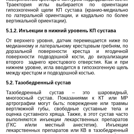
Траектория иглы выбирается по ориентации
гипоэхогенной щели КП сустава (кранио-медиально
по латеральной ориентации, и каудально по более
вертикальной ориентации).
5.1.2. Инъекции в нижний уровень КП сустава
От верхнего уровня, датчик перемещается ниже по
медианному и латеральному крестцовым гребням, по
дорзальной поверхности крестца и ягодичной
поверхности подвздошной кости, до визуализации
второго заднего крестцового отверстия. Как и при
нижнем уровне, игла вводится в гипоэхогенную щель
между крестцом и подвздошной костью.
5.2. Тазобедренный сустав
Тазобедренный сустав – это шаровидный,
многоосный сустав. Показаниями к КТ или МР
артрографии могут быть: повреждение или травмы
вертлюжной губы, свободные суставные тела и
оценка суставного хряща. Также, в этот сустав часто
выполняются инъекции лекарственных препаратов
(ГКС и/или местный анестетик). Инъекции
лекарственных препаратов или КВ в тазобедренный