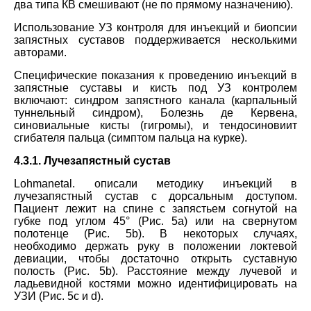
два типа КВ смешивают (не по прямому назначению).
Использование УЗ контроля для инъекций и биопсии
запястных суставов поддерживается несколькими
авторами.
Специфические показания к проведению инъекций в
запястные суставы и кисть под УЗ контролем
включают: синдром запястного канала (карпальный
туннельный синдром), Болезнь де Кервена,
синовиальные кисты (гигромы), и тендосиновиит
сгибателя пальца (симптом пальца на курке).
4.3.1. Лучезапястный сустав
Lohman
et
al
. описали методику инъекций в
лучезапястный сустав с дорсальным доступом.
Пациент лежит на спине с запястьем согнутой на
губке под углом 45° (Рис. 5а) или на свернутом
полотенце (Рис. 5
b
). В некоторых случаях,
необходимо держать руку в положении локтевой
девиации, чтобы достаточно открыть суставную
полость (Рис. 5
b
). Расстояние между лучевой и
ладьевидной костями можно идентифицировать на
УЗИ (Рис. 5
c
и
d
).