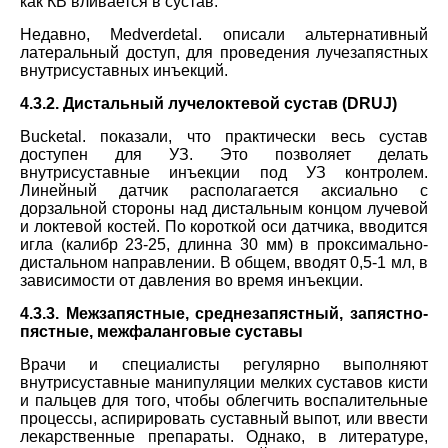
как КВ вливается в сустав.
Недавно,
Medverd
et
al
. описали альтернативный
латеральный доступ, для проведения лучезапястных
внутрисуставных инъекций.
4.3.2. Дистальный лучелоктевой сустав (
DRUJ
)
Buck
et
al
. показали, что практически весь сустав
доступен для УЗ. Это позволяет делать
внутрисуставные инъекции под УЗ контролем.
Линейный датчик располагается аксиально с
дорзальной стороны над дистальным концом лучевой
и локтевой костей. По короткой оси датчика, вводится
игла (калибр 23-25, длинна 30 мм) в проксимально-
дистальном направлении. В общем, вводят 0,5-1 мл, в
зависимости от давления во время инъекции.
4.3.3. Межзапястные, среднезапястный, запястно-
пястные, межфаланговые суставы
Врачи и специалисты регулярно выполняют
внутрисуставные манипуляции мелких суставов кисти
и пальцев для того, чтобы облегчить воспалительные
процессы, аспирировать суставный выпот, или ввести
лекарственные препараты. Однако, в литературе,