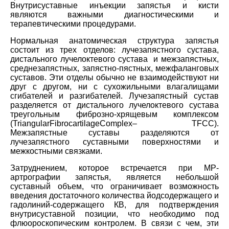
Внутрисуставные инъекции запястья и кисти
являются важными диагностическими и
терапевтическими процедурами.
Нормальная анатомическая структура запястья
состоит из трех отделов: лучезапястного сустава,
дистального лучелоктевого сустава и межзапястных,
среднезапястных, запястно-пястных, межфаланговых
суставов. Эти отделы обычно не взаимодействуют ни
друг с другом, ни с сухожильными влагалищами
сгибателей и разгибателей. Лучезапястный сустав
разделяется от дистального лучелоктевого сустава
треугольным фиброзно-хрящевым комплексом
(
Triangular
Fibrocartilage
Complex
–
TFCC
).
Межзапястные суставы разделяются от
лучезапястного суставными поверхностями и
межкостными связками.
Затруднением, которое встречается при МР-
артрографии запястья, является небольшой
суставный объем, что ограничивает возможность
введения достаточного количества йодсодержащего и
гадолиний-содержащего КВ, для подтверждения
внутрисуставной позиции, что необходимо под
флюороскопическим контролем. В связи с чем, эти