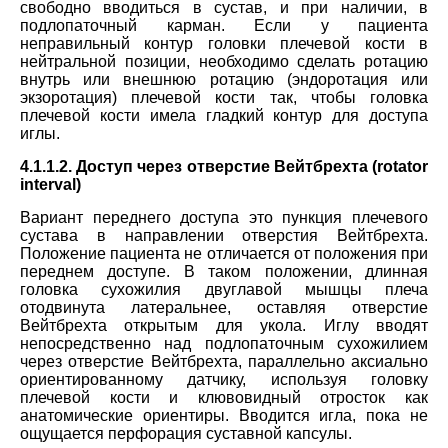
свободно вводиться в сустав, и при наличии, в
подлопаточный карман. Если у пациента
неправильный контур головки плечевой кости в
нейтральной позиции, необходимо сделать ротацию
внутрь или внешнюю ротацию (эндоротация или
экзоротация) плечевой кости так, чтобы головка
плечевой кости имела гладкий контур для доступа
иглы.
4.1.1.2. Доступ через отверстие Вейтбрехта (rotator
interval)
Вариант переднего доступа это
пункция
плечевого
сустава в направлении отверстия Вейтбрехта.
Положение пациента не отличается от положения при
переднем доступе. В таком положении, длинная
головка сухожилия двуглавой мышцы плеча
отодвинута латеральнее, оставляя отверстие
Вейтбрехта открытым для укола. Иглу вводят
непосредственно над подлопаточным сухожилием
через отверстие Вейтбрехта, параллельно аксиально
ориентированному датчику, используя головку
плечевой кости и клювовидный отросток как
анатомические ориентиры. Вводится игла, пока не
ощущается перфорация суставной капсулы.