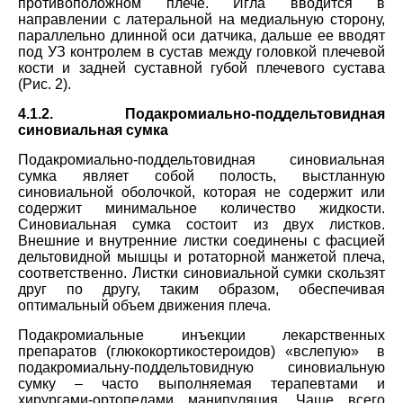
противоположном плече. Игла вводится в
направлении с латеральной на медиальную сторону,
параллельно длинной оси датчика, дальше ее вводят
под УЗ контролем в сустав между головкой плечевой
кости и задней суставной губой плечевого сустава
(Рис. 2).
4.1.2. Подакромиальн
о
-поддельтовидная
синовиальная сумка
Подакромиальн
о
-поддел
ь
товидная синовиальная
сумка являет собой полость, выстланную
синовиальной оболочкой, которая не содержит или
содержит минимальное количество жидкости.
Синовиальная сумка состоит из двух листков.
Внешние и внутренние листки соединены с фасцией
дельтовидной мышцы и ротаторной манжетой плеча,
соответственно. Листки синовиальной сумки скользят
друг по другу, таким образом, обеспечивая
оптимальный объем движения плеча.
Подакромиальные инъекции лекарственных
препаратов (глюкокортикостероидов) «вслепую» в
подакромиальну-поддел
ь
товидную синовиальную
сумку – часто выполняемая терапевтами и
хирургами-ортопедами манипуляция. Чаще всего