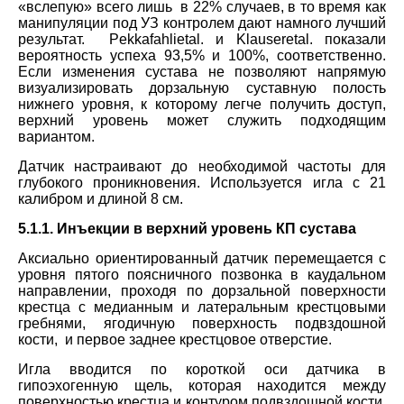
«вслепую» всего лишь в 22% случаев, в то время как
манипуляции под УЗ контролем дают намного лучший
результат.
Pekkafahli
et
al
. и
Klauser
et
al
. показали
вероятность успеха 93,5% и 100%, соответственно.
Если изменения сустава не позволяют напрямую
визуализировать дорзальную суставную полость
нижнего уровня, к которому легче получить доступ,
верхний уровень может служить подходящим
вариантом.
Датчик настраивают до необходимой частоты для
глубокого проникновения. Используется игла с 21
калибром и длиной 8 см.
5.1.1. Инъекции в верхний уровень КП сустава
Аксиально ориентированный датчик перемещается с
уровня пятого поясничного позвонка в каудальном
направлении, проходя по дорзальной поверхности
крестца с медианным и латеральным крестцовыми
гребнями, ягодичную поверхность подвздошной
кости, и первое заднее крестцовое отверстие.
Игла вводится по короткой оси датчика в
гипоэхогенную щель, которая находится между
поверхностью крестца и контуром подвздошной кости.