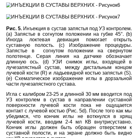
Рис. 5.
Инъекция в сустав запястья под УЗ контролем.
(а) Запястье в согнутом положении на губке 45°. (
b
)
Иногда локтевая девиация помогает открыть
суставную полость. (с) Изображение процедуры.
Запястье в согнутом положении на свернутом
полотенце. Серая линия на датчике обозначает
длинную ось. (
d
) УЗИ снимок иглы, входящей в
лучезапястный сустав, между дистальным концом
лучевой кости (R) и ладьевидной костью запястья (
S
).
(е) Схематическое изображение иглы в дорзальной
части лучезапястного сустава.
Игла с калибром 23-25 и длинной 30 мм вводится под
УЗ контролем в сустав в направлении суставной
поверхности лучевой кости пока не ощущается
контакт с лучевой костью (Рис. 5
d
). После того как мы
убедимся, что кончик иглы не воткнулся в хрящ
лучевой кости, вводим 2-4 мл КВ внутрисуставно.
Кончик иглы должен быть обращен отверстием к
суставной полости, и на экране должно быть видно