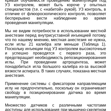
Кривая обучаемости проведению манипуляций под
УЗ контролем, может быть короче у опытных
специалистов (т.е. с «набитой» рукой). УЗ контроль, в
отличие от флюороскопического контроля, позволяет
беспрерывно вести наблюдение во время
проведения манипуляции.
Мы не видим потребности в использовании местной
анестезии перед внутрисуставной инъекцией потому,
что по нашему мнению, местная анестезия не нужна,
если иглы 21 калибра или меньше (Таблица 1).
Поскольку инъекции под УЗ контролем высокоточные
и успешно проводятся с первого раза, это
предотвращает необходимость репозиционированния
иглы. При проведении артроцентеза, может
понадобиться игла большого калибра из-за высокой
вязкости аспирата. В таких случаях, показана местная
анестезия.
Применение системы с фиксатором направляющим
иглу не предпочтительно, поскольку он ограничивает
свободу в позиционировании датчика во время
манипуляции.
Множество датчиков с различными частотами
доступны для использования при мышечно-ск
е
летном