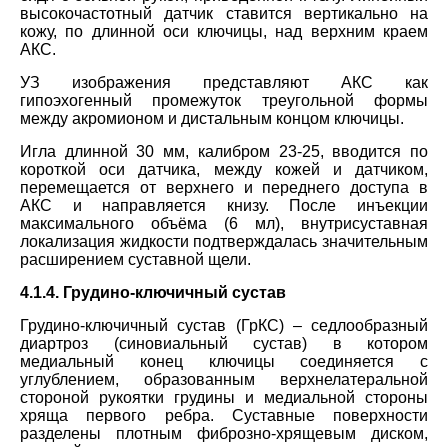
высокочастотный датчик ставится вертикально на
кожу, по длинной оси ключицы, над верхним краем
АКС.
УЗ изображения представляют АКС как
гипоэхогенный промежуток треугольной формы
между акромионом и дистальным концом ключицы.
Игла длинной 30 мм, калибром 23-25, вводится по
короткой оси датчика, между кожей и датчиком,
перемещается от верхнего и переднего доступа в
АКС и направляется книзу. После инъекции
максимального объёма (6 мл), внутрисуставная
локализация жидкости подтверждалась значительным
расширением суставной щели.
4.1.4. Грудино-ключичный сустав
Грудино-ключичный сустав (ГрКС) – седлообразный
диартроз (синовиальный сустав) в котором
медиальный конец ключицы соединяется с
углублением, образованным верхнелатеральной
стороной рукоятки грудины и медиальной стороны
хряща первого ребра. Суставные поверхности
разделены плотным фиброзно-хрящевым диском,