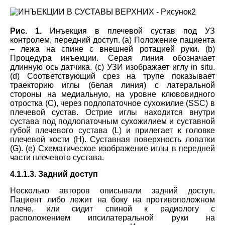
Рис. 1.
Инъекция в плечевой сустав под УЗ
контролем, передний доступ. (а) Положение пациента
– лежа на спине с внешней ротацией руки. (b)
Процедура инъекции. Серая линия обозначает
длинную ось датчика. (c) УЗИ изображает иглу in situ.
(d) Соответствующий срез на трупе показывает
траекторию иглы (белая линия) с латеральной
стороны на медиальную, на уровне клювовидного
отростка (С), через подлопаточное сухожилие (
SSC
) в
плечевой сустав. Острие иглы находится внутри
сустава под подлопаточным сухожилием и суставной
губой плечевого сустава (L) и прилегает к головке
плечевой кости (H). Суставная поверхность лопатки
(G). (е) Схематическое изображение иглы в передней
части плечевого сустава.
4.1.1.3. Задний доступ
Несколько авторов описывали задний доступ.
Пациент либо лежит на боку на противоположном
плече, или сидит спиной к радиологу с
расположением ипсилатеральной руки на