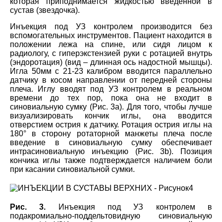
которая приподнимается жидкостью введенной в
сустав (звездочка).
Инъекция под УЗ контролем производится без
вспомогательных инструментов. Пациент находится в
положении лежа на спине, или сидя лицом к
радиологу, с гиперэкстензией руки с ротацией внутрь
(эндоротация) (вид – длинная ось надостной мышцы).
Игла 50мм с 21-23 калибром вводится параллельно
датчику в косом направлении от передней стороны
плеча. Иглу вводят под УЗ контролем в реальном
времени до тех пор, пока она не входит в
синовиальную сумку (Рис. 3а). Для того, чтобы лучше
визуализировать кончик иглы, она вводится
отверстием острия к датчику. Ротация острия иглы на
180° в сторону ротаторной манжеты плеча после
введение в синовиальную сумку обеспечивает
интрасиновиальную инъекцию (Рис. 3b). Позиция
кончика иглы также подтверждается наличием боли
при касании синовиальной сумки.
Рис. 3.
Инъекция под УЗ контролем в
подакромиальн
о
-поддел
ь
товидную синовиальную