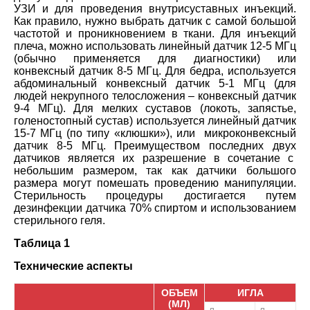
УЗИ и для проведения внутрисуставных инъекций.
Как правило, нужно выбрать датчик с самой большой
частотой и проникновением в ткани. Для инъекций
плеча, можно использовать линейный датчик 12-5 МГц
(обычно применяется для диагностики) или
конвексный датчик 8-5 МГц. Для бедра, используется
абдоминальный конвексный датчик 5-1 МГц (для
людей некрупного телосложения – конвексный датчик
9-4 МГц). Для мелких суставов (локоть, запястье,
голеностопный сустав) используется линейный датчик
15-7 МГц (по типу «клюшки»), или
микро
конвексный
датчик 8-5 МГц. Преимуществом последних двух
датчиков является их разрешение в сочетание с
небольшим размером, так как датчики большого
размера могут помешать проведению манипуляции.
Стерильность процедуры достигается путем
дезинфекции датчика 70% спиртом и использованием
стерильного геля.
Таблица 1
Технические аспекты
ОБЪЕМ
ИГЛА
(МЛ)