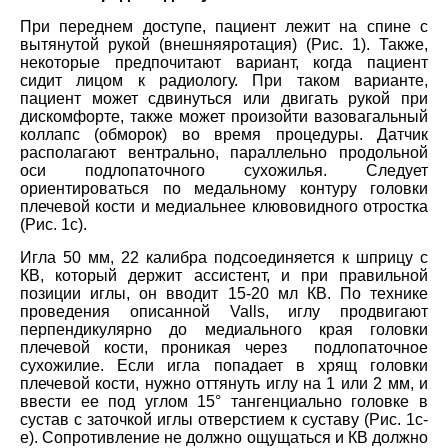
При переднем доступе, пациент лежит на спине с
вытянутой рукой (внешн
яя
ротация
) (Рис. 1). Также,
некоторые предпочитают вариант, когда пациент
сидит лицом к радиологу. При таком варианте,
пациент может сдвинуться или
двигать
рукой при
дискомфорте, также может произойти вазовагальный
коллапс (обморок) во время процедуры. Датчик
располагают вентрально, параллельно продольной
оси подлопаточного сухожилья. Следует
ориентироваться по медальному контуру головки
плечевой кости и медиальнее клювовидного отростка
(Рис. 1с).
Игла 50 мм, 22 калибра подсоединяется к шприцу с
КВ, который держит ассистент, и при правильной
позиции иглы, он вводит 15-20 мл КВ. По технике
проведения описанной Valls, иглу продвигают
перпендикулярно до медиального края головки
плечевой кости, проникая через подлопаточное
сухожилие. Если игла попадает в хрящ головки
плечевой кости, нужно оттянуть иглу на 1 или 2 мм, и
ввести ее под углом 15° тангенциально головке в
сустав с заточкой иглы отверстием к суставу (Рис. 1с-
е). Сопротивление не должно ощущаться и КВ должно