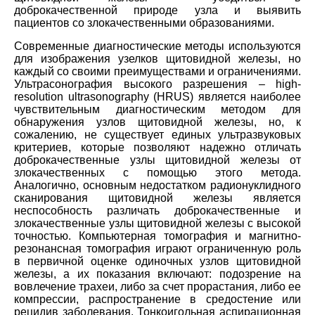
доброкачественной природе узла и выявить
пациентов со злокачественными образованиями.
Современные диагностические методы используются
для изображения узелков щитовидной железы, но
каждый со своими преимуществами и ограничениями.
Ультрасонография высокого разрешения – high-
resolution ultrasonography (HRUS) является наиболее
чувствительным диагностическим методом для
обнаружения узлов щитовидной железы, но, к
сожалению, не существует единых ультразвуковых
критериев, которые позволяют надежно отличать
доброкачественные узлы щитовидной железы от
злокачественных с помощью этого метода.
Аналогично, основным недостатком радионуклидного
сканирования щитовидной железы является
неспособность различать доброкачественные и
злокачественные узлы щитовидной железы с высокой
точностью. Компьютерная томография и магнитно-
резонансная томография играют ограниченную роль
в первичной оценке одиночных узлов щитовидной
железы, а их показания включают: подозрение на
вовлечение трахеи, либо за счет прорастания, либо ее
компрессии, распространение в средостение или
рецидив заболевания. Тонкоигольная аспирационная