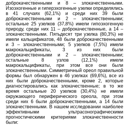
доброкачественными и 8 – злокачественными.
Изоэхогенные и гиперэхогенные узелки определялись
в 41 случаях (62,1%) и среди них 39 были
доброкачественными и 2 – злокачественными;
остальные 25 узелков (37,8%) имели гипоэхогенную
природу, среди них 11 – доброкачественные, а 14 –
злокачественными. Пятьдесят три узелка (80,3%) не
имели кальцификатов, 48 были доброкачественными
и 3 – злокачественными; 5 узелков (7,5%) имели
макрокальцификаты, 3 из них были
доброкачественными и 2 – злокачественными;
остальные 8 узлов (12,1%) имели
макрокальцификаты, при этом все они были
злокачественными. Cимметричный ореол правильной
формы был обнаружен в 46 узелках (69,6%), все из
них были доброкачественными, кроме 2, которые
диагностировались как злокачественные; в то же
время остальные 20 узелков (30,4%) не имели
окружающего периферического ореола, при этом
среди них 6 были доброкачественными, а 14 были
злокачественными. В нашем исследовании наиболее
эффективными ультрасонографическими
прогностическими критериями злокачественности
были: