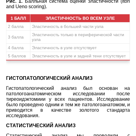
Рис. 1.
Балльная система оценки эластичности (Itoh
and Ueno scoring).
1 БАЛЛ
ЭЛАСТИЧНОСТЬ ВО ВСЕМ УЗЛЕ
2 балла
Эластичность в большей части узла
Эластичность только в периферической части
3 балла
узла
4 балла
Эластичность в узле отсутствует
5 баллов
Эластичность в узле и задней тени отсутствует
ГИСТОПАТОЛОГИЧЕСКИЙ АНАЛИЗ
Гистопатологический анализ был основан на
патологоанатомическом исследовании после
тиреоидэктомиии у всех пациентов. Исследование
было проведено одним и тем же патологоанатомом, и
приводится в качестве золотого стандарта
исследования.
СТАТИСТИЧЕСКИЙ АНАЛИЗ
Статистический анализ мы проводили с