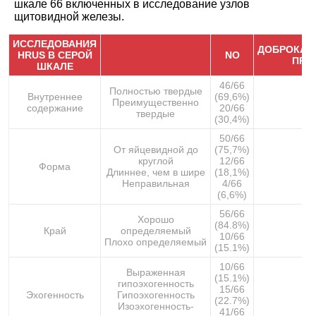
шкале 66 включенных в исследование узлов
щитовидной железы.
ИССЛЕДОВАНИЯ
ДОБРОКАЧ
HRUS В СЕРОЙ
NO
ПРИ
ШКАЛЕ
46/66
Полностью твердые
Внутреннее
(69,6%)
Преимущественно
содержание
20/66
твердые
(30,4%)
50/66
От яйцевидной до
(75,7%)
круглой
12/66
Форма
Длиннее, чем в шире
(18,1%)
Неправильная
4/66
(6,6%)
56/66
Хорошо
(84.8%)
Край
определяемый
10/66
Плохо определяемый
(15.1%)
10/66
Выраженная
(15.1%)
гипоэхогенность
15/66
Эхогенность
Гипоэхогенность
(22.7%)
Изоэхогенность-
41/66