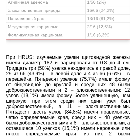
Атипичная аденома
1/50 (2%)
Злокачественная природа
16/66 (24,2%)
Папиллярный рак
13/16 (81,2%)
Медуллярная карцинома
2/16 (12,6%)
Фолликулярная карцинома
1/16 (6,3%)
При HRUS: изучаемые узелки щитовидной железы
имели диаметр 182 и варьировали от 0.8 до 4 см.
Тридцать три (50%) узелка находились в правой доле,
29 из 66 (43,9%) – в левой доле и 4 из 66 (6,6%) – в
перешейке. Пятьдесят узелков (75,7%) имели форму
от яйцевидной до круглой и среди них 48 были
доброкачественными и 2 – злокачественными; 12
узлов (18,1%) имели форму более удлиненную, чем
широкую, при этом среди них один узел был
доброкачественный, а 11 – злокачественными.
Пятьдесят шесть узлов (84,8%) имели правильные,
четко определяемые края, среди них – 48 узелков
были доброкачественными и 8 – злокачественными, а
оставшиеся 10 узелков (15,1%) имели неровные или
плохо определяемые края, из них 2 были