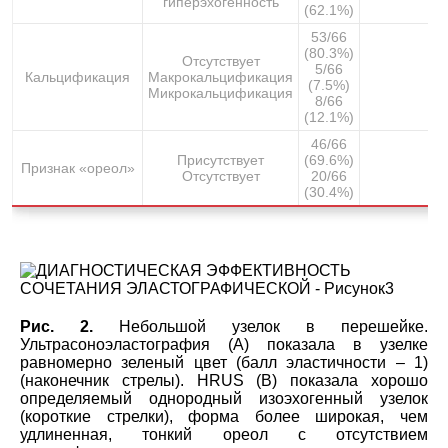
гиперэхогенность
(62.1%)
53/66
(80.3%)
Отсутствует
5/66
Кальцификация
Макрокальцификация
(7.5%)
Микрокальцификация
8/66
(12.1%)
46/66
Присутствует
(69.6%)
Признак «ореол»
Отсутствует
20/66
(30.4%)
Рис. 2.
Небольшой узелок в перешейке.
Ультрасоноэластография (А) показала в узелке
равномерно зеленый цвет (балл эластичности – 1)
(наконечник стрелы). HRUS (B) показала хорошо
определяемый однородный изоэхогенный узелок
(короткие стрелки), форма более широкая, чем
удлиненная, тонкий ореол с отсутствием