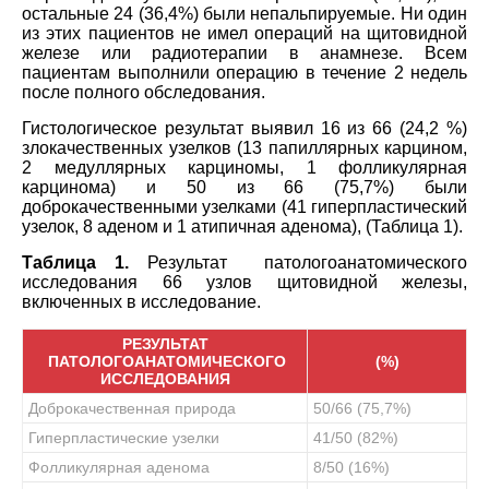
остальные 24 (36,4%) были непальпируемые. Ни один
из этих пациентов не имел операций на щитовидной
железе или радиотерапии в анамнезе. Всем
пациентам выполнили операцию в течение 2 недель
после полного обследования.
Гистологическое результат выявил 16 из 66 (24,2 %)
злокачественных узелков (13 папиллярных карцином,
2 медуллярных карциномы, 1 фолликулярная
карцинома) и 50 из 66 (75,7%) были
доброкачественными узелками (41 гиперпластический
узелок, 8 аденом и 1 атипичная аденома), (Таблица 1).
Таблица 1.
Результат патологоанатомического
исследования 66 узлов щитовидной железы,
включенных в исследование.
РЕЗУЛЬТАТ
ПАТОЛОГОАНАТОМИЧЕСКОГО
(%)
ИССЛЕДОВАНИЯ
Доброкачественная природа
50/66 (75,7%)
Гиперпластические узелки
41/50 (82%)
Фолликулярная аденома
8/50 (16%)