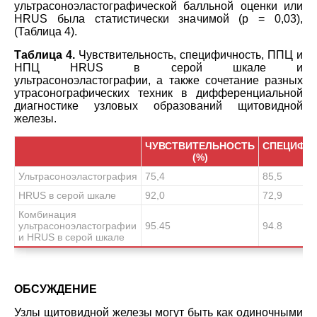
ультрасоноэластографической балльной оценки или
HRUS была статистически значимой (р = 0,03),
(Таблица 4).
Таблица 4.
Чувствительность, специфичность, ППЦ и
НПЦ HRUS в серой шкале и
ультрасоноэластографии, а также сочетание разных
утрасонографических техник в дифференциальной
диагностике узловых образований щитовидной
железы.
ЧУВСТВИТЕЛЬНОСТЬ
СПЕЦИФИ
(%)
(%
Ультрасоноэластография
75,4
85,5
HRUS в серой шкале
92,0
72,9
Комбинация
ультрасоноэластографии
95.45
94.8
и HRUS в серой шкале
ОБСУЖДЕНИЕ
Узлы щитовидной железы могут быть как одиночными