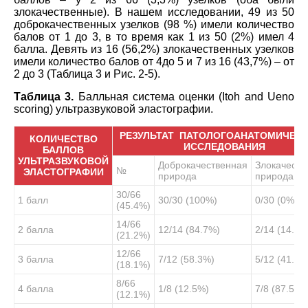
злокачественные). В нашем исследовании, 49 из 50
доброкачественных узелков (98 %) имели количество
балов от 1 до 3, в то время как 1 из 50 (2%) имел 4
балла. Девять из 16 (56,2%) злокачественных узелков
имели количество балов от 4до 5 и 7 из 16 (43,7%) – от
2 до 3 (Таблица 3 и Рис. 2-5).
Таблица 3.
Балльная система оценки (Itoh and Ueno
scoring) ультразвуковой эластографии.
РЕЗУЛЬТАТ ПАТОЛОГОАНАТОМИЧЕС
КОЛИЧЕСТВО
ИССЛЕДОВАНИЯ
БАЛЛОВ
УЛЬТРАЗВУКОВОЙ
Доброкачественная
Злокачеств
№
ЭЛАСТОГРАФИИ
природа
природа
30/66
1 балл
30/30 (100%)
0/30 (0%)
(45.4%)
14/66
2 балла
12/14 (84.7%)
2/14 (14.2%
(21.2%)
12/66
3 балла
7/12 (58.3%)
5/12 (41.6%
(18.1%)
8/66
4 балла
1/8 (12.5%)
7/8 (87.5%)
(12.1%)