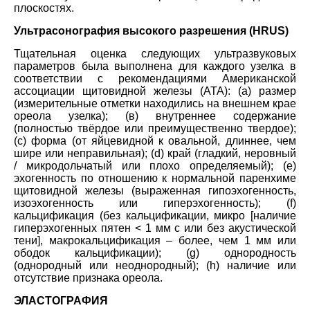
плоскостях.
Ультрасонография высокого разрешения (HRUS)
Тщательная оценка следующих ультразвуковых
параметров была выполнена для каждого узелка в
соответствии с рекомендациями Американской
ассоциации щитовидной железы (ATA): (а) размер
(измерительные отметки находились на внешнем крае
ореола узелка); (в) внутреннее содержание
(полностью твёрдое или преимущественно твердое);
(с) форма (от яйцевидной к овальной, длиннее, чем
шире или неправильная); (d) край (гладкий, неровный
/ микродольчатый или плохо определяемый); (е)
эхогенность по отношению к нормальной паренхиме
щитовидной железы (выраженная гипоэхогенность,
изоэхогенность или гиперэхогенность); (f)
кальцификация (без кальцификации, микро [наличие
гиперэхогенных пятен < 1 мм с или без акустической
тени], макрокальцификация – более, чем 1 мм или
ободок кальцификации); (g) однородность
(однородный или неоднородный); (h) наличие или
отсутствие признака ореола.
ЭЛАСТОГРАФИЯ