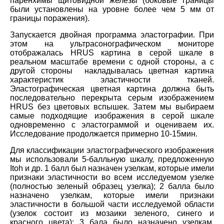
паренхимы щитовидной железы (боковые границы
были установлены на уровне более чем 5 мм от
границы поражения).
Запускается двойная программа эластографии. При
этом на ультрасонографическом мониторе
отображалась HRUS картина в серой шкале в
реальном масштабе времени с одной стороны, а с
другой стороны накладывалась цветная картина
характеристик эластичности тканей.
Эластографическая цветная картина должна быть
последовательно перекрыта серым изображением
HRUS без цветовых вспышек. Затем мы выбираем
самые подходящие изображения в серой шкале
одновременно с эластограммой и оцениваем их.
Исследование продолжается примерно 10-15мин.
Для классификации эластографического изображения
мы использовали 5-балльную шкалу, предложенную
Itoh и др. 1 балл был назначен узелкам, которые имели
признаки эластичности во всем исследуемом узелке
(полностью зеленый образец узелка); 2 балла было
назначено узелкам, которые имели признаки
эластичности в большой части исследуемой области
(узелок состоит из мозаики зеленого, синего и
красного цвета); 3 бала было назначено узелкам,