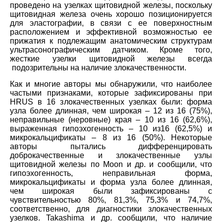
проведено на узелках щитовидной железы, поскольку
щитовидная железа очень хорошо позиционируется
для эластографии, в связи с ее поверхностным
расположением и эффективной возможностью ее
прижатия к подлежащим анатомическим структурам
ультрасонографическим датчиком. Кроме того,
жесткие узелки щитовидной железы всегда
подозрительны на наличие злокачественности.
Как и многие авторы мы обнаружили, что наиболее
частыми признаками, которые зафиксированы при
HRUS в 16 злокачественных узелках были: форма
узла более длинная, чем широкая – 12 из 16 (75%),
неправильные (неровные) края – 10 из 16 (62,6%),
выраженная гипоэхогенность – 10 из16 (62,5%) и
микрокальцификаты – 8 из 16 (50%). Некоторые
авторы пытались дифференцировать
доброкачественные и злокачественные узлы
щитовидной железы по Moon и др. и сообщили, что
гипоэхогенность, неправильная форма,
микрокальцификаты и форма узла более длинная,
чем широкая были зафиксированы с
чувствительностью 80%, 81,3%, 75,3% и 74,7%,
соответственно, для диагностики злокачественных
узелков. Takashima и др. сообщили, что наличие