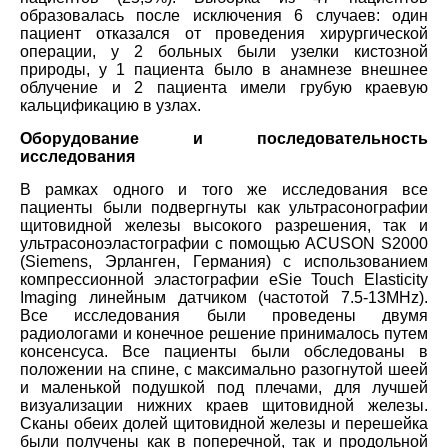
образовалась после исключения 6 случаев: один
пациент отказался от проведения хирургической
операции, у 2 больных были узелки кистозной
природы, у 1 пациента было в анамнезе внешнее
облучение и 2 пациента имели грубую краевую
кальцификацию в узлах.
Оборудование и последовательность
исследования
В рамках одного и того же исследования все
пациенты были подвергнуты как ультрасонографии
щитовидной железы высокого разрешения, так и
ультрасоноэластографии с помощью ACUSON S2000
(Siemens, Эрланген, Германия) с использованием
компрессионной эластографии eSie Touch Elasticity
Imaging линейным датчиком (частотой 7.5-13MHz).
Все исследования были проведены двумя
радиологами и конечное решение принималось путем
консенсуса. Все пациенты были обследованы в
положении на спине, с максимально разогнутой шеей
и маленькой подушкой под плечами, для лучшей
визуализации нижних краев щитовидной железы.
Сканы обеих долей щитовидной железы и перешейка
были получены как в поперечной, так и продольной