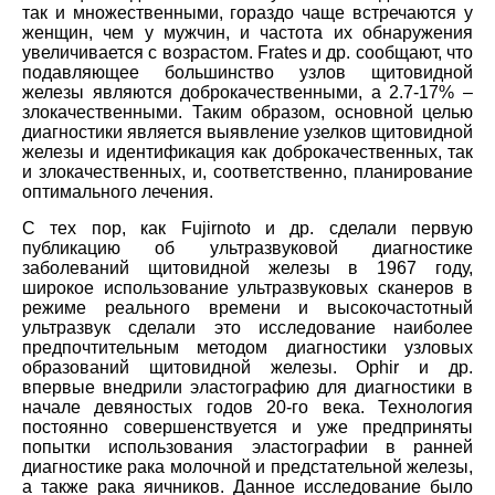
так и множественными, гораздо чаще встречаются у
женщин, чем у мужчин, и частота их обнаружения
увеличивается с возрастом. Frates и др. сообщают, что
подавляющее большинство узлов щитовидной
железы являются доброкачественными, а 2.7-17% –
злокачественными. Таким образом, основной целью
диагностики является выявление узелков щитовидной
железы и идентификация как доброкачественных, так
и злокачественных, и, соответственно, планирование
оптимального лечения.
С тех пор, как Fujirnoto и др. сделали первую
публикацию об ультразвуковой диагностике
заболеваний щитовидной железы в 1967 году,
широкое использование ультразвуковых сканеров в
режиме реального времени и высокочастотный
ультразвук сделали это исследование наиболее
предпочтительным методом диагностики узловых
образований щитовидной железы. Ophir и др.
впервые внедрили эластографию для диагностики в
начале девяностых годов 20-го века. Технология
постоянно совершенствуется и уже предприняты
попытки использования эластографии в ранней
диагностике рака молочной и предстательной железы,
а также рака яичников. Данное исследование было