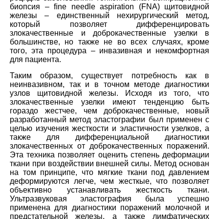
биопсия – ﬁne needle aspiration (FNA) щитовидной
железы – единственный нехирургический метод,
который позволяет дифференцировать
злокачественные и доброкачественные узелки в
большинстве, но также не во всех случаях, кроме
того, эта процедура – инвазивная и некомфортная
для пациента.
Таким образом, существует потребность как в
неинвазивном, так и в точном методе диагностики
узлов щитовидной железы. Исходя из того, что
злокачественные узелки имеют тенденцию быть
гораздо жестчее, чем доброкачественные, новый
разработанный метод эластографии был применен с
целью изучения жесткости и эластичности узелков, а
также для дифференциальной диагностики
злокачественных от доброкачественных поражений.
Эта техника позволяет оценить степень деформации
ткани при воздействии внешней силы. Метод основан
на том принципе, что мягкие ткани под давлением
деформируются легче, чем жесткые, что позволяет
объективно устанавливать жесткость ткани.
Ультразвуковая эластография была успешно
применена для диагностики поражений молочной и
предстательной железы, а также лимфатических