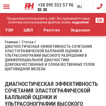
+38
095 552 57 96
RU
UA
Дистрибуция медицинского оборудования
Продолжая использовать сайт, Вы принимаете нашу
OK
политику использования файлов cookie,
подробнее
УЗИ
ШВЛ
Рентген
Эндоскоп
Главная
Статьи
ДИАГНОСТИЧЕСКАЯ ЭФФЕКТИВНОСТЬ СОЧЕТАНИЯ
ЭЛАСТОГРАФИЧЕСКОЙ БАЛЛЬНОЙ ОЦЕНКИ И
УЛЬТРАСОНОГРАФИИ ВЫСОКОГО РАЗРЕШЕНИЯ В
ДИФФЕРЕНЦИАЛЬНОЙ ДИАГНОСТИКЕ
ДОБРОКАЧЕСТВЕННЫХ И ЗЛОКАЧЕСТВЕННЫХ УЗЛОВ
ЩИТОВИДНОЙ ЖЕЛЕЗЫ
ДИАГНОСТИЧЕСКАЯ ЭФФЕКТИВНОСТЬ
СОЧЕТАНИЯ ЭЛАСТОГРАФИЧЕСКОЙ
БАЛЛЬНОЙ ОЦЕНКИ И
УЛЬТРАСОНОГРАФИИ ВЫСОКОГО