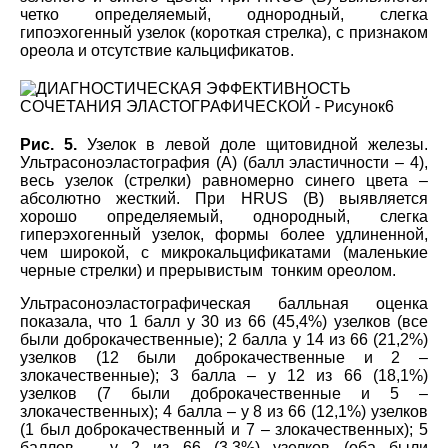
четко определяемый, однородный, слегка
гипоэхогенный узелок (короткая стрелка), с признаком
ореола и отсутствие кальцификатов.
Рис. 5.
Узелок в левой доле щитовидной железы.
Ультрасоноэластография (А) (балл эластичности – 4),
весь узелок (стрелки) равномерно синего цвета –
абсолютно жесткий. При HRUS (B) выявляется
хорошо определяемый, однородный, слегка
гиперэхогенный узелок, формы более удлиненной,
чем широкой, с микрокальцификатами (маленькие
черные стрелки) и прерывистым тонким ореолом.
Ультрасоноэластографическая балльная оценка
показала, что 1 балл у 30 из 66 (45,4%) узелков (все
были доброкачественные); 2 балла у 14 из 66 (21,2%)
узелков (12 были доброкачественные и 2 –
злокачественные); 3 балла – у 12 из 66 (18,1%)
узелков (7 были доброкачественные и 5 –
злокачественных); 4 балла – у 8 из 66 (12,1%) узелков
(1 был доброкачественный и 7 – злокачественных); 5
баллов – у 2 из 66 (3,3%) узелков (оба были