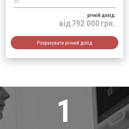
річнiй дохід:
від
792 000
грн.
Розрахувати річний дохід
1