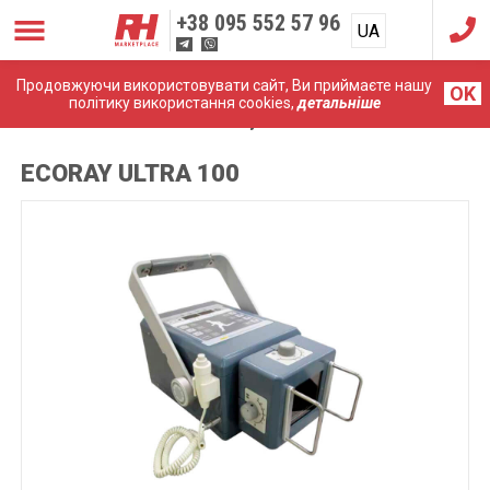
+38
095 552 57 96
UA
RU
Продовжуючи використовувати сайт, Ви приймаєте нашу
OK
політику використання cookies,
детальніше
Головна
Рентгени
EcoRay ULTRA 100
ECORAY ULTRA 100