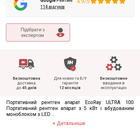
Google
Рейтинг
4.9/5
114 відгуків
Підібрати з
експертом
Безкоштовна
Для нових та Б/У
Безкоштовне
доставка
гарантія
введення в
до
45 днів
12 місяців
експлуатацію
Портативний рентген апарат EcoRay ULTRA 100
Портативний рентген апарат з 5 кВт і вбудованим
моноблоком з LED ...
Детальніше