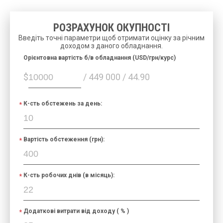
РОЗРАХУНОК ОКУПНОСТІ
Введіть точні параметри щоб отримати оцінку за річним
доходом з даного обладнання.
Орієнтовна вартість б/в обладнання (USD/грн/курс)
$
/ 449 000 / 44.90
К-сть обстежень за день:
Вартість обстеження (грн):
К-сть робочих днів (в місяць):
Додаткові витрати від доходу ( % )