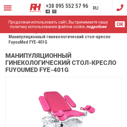
+38
095 552 57 96
RU
UA
Продолжая использовать сайт, Вы принимаете нашу
OK
политику использования файлов cookie,
подробнее
Главная
Медицинская мебель
Манипуляционный гинекологический стол-кресло
FuyouMed FYE-401G
МАНИПУЛЯЦИОННЫЙ
ГИНЕКОЛОГИЧЕСКИЙ СТОЛ-КРЕСЛО
FUYOUMED FYE-401G