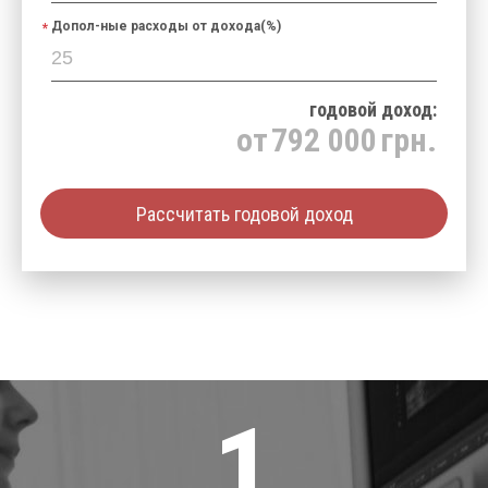
Допол-ные расходы от дохода(%)
годовой доход:
от
792 000
грн.
Рассчитать годовой доход
1