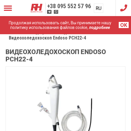
+38
095 552 57 96
RU
UA
Продолжая использовать сайт, Вы принимаете нашу
OK
политику использования файлов cookie,
подробнее
Главная
Медицинские эндоскопы
Видеохоледохоскоп Endoso PCH22-4
ВИДЕОХОЛЕДОХОСКОП ENDOSO
PCH22-4