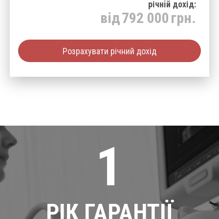
річнiй дохід:
від
792 000
грн.
Розрахувати річний дохід
1
РІК ГАРАНТІЇ