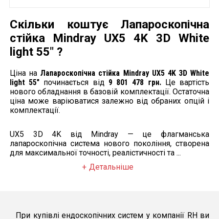
керування, програмовані
Управління
кнопки, автоматичне
налаштування експозиції
Скільки коштує Лапароскопічна
та балансу білого
стійка Mindray UX5 4K 3D White
4K відео- та фотозапис із
light 55″ ?
кодеком H.265 (HEVC),
Запис
підтримка 3D-запису,
збереження на зовнішні
Ціна на
Лапароскопічна стійка Mindray UX5 4K 3D White
носії через USB-порти
light 55″
починається від
9 801 478 грн.
Це вартість
Освітлення
нового обладнання в базовій комплектації. Остаточна
Потужне ендоскопічне
ціна може варіюватися залежно від обраних опцій і
LED-джерело білого
комплектації.
світла, забезпечує
Джерело світла
рівномірну освітленість;
підтримка режимів NIR та
UX5 3D 4K від Mindray — це флагманська
ICG (опційно)
лапароскопічна система нового покоління, створена
Монітор
для максимальної точності, реалістичності та ...
Медичний професійний
Детальніше
Тип
4K/3D РК-монітор
Діагональ
55"
Інсуфлятор
При купівлі ендоскопічних систем у компанії RH ви
Продуктивність
50 л/хв