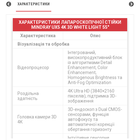
ХАРАКТЕРИСТИКИ
ХАРАКТЕРИСТИКИ ЛАПАРОСКОПІЧНОЇ СТІЙКИ
MINDRAY UX5 4K 3D WHITE LIGHT 55"
Характеристика
Опис
Візуалізація та обробка
Інтегрований,
високопродуктивний блок
із алгоритмами Detail
Відеопроцесор
Enhancement, Color
Enhancement,
Homogenous Brightness та
Anti-Fog Optimization
4K Ultra HD (3840×2160
Роздільна
пікселів), підтримка 3D-
здатність
зображення
3D-ендоскоп з Dual CMOS-
сенсорами, функція
Головка камери 3D
автофокусу та
4K
автоматичної корекції
обертання горизонту
Інтуїтивне сенсорне