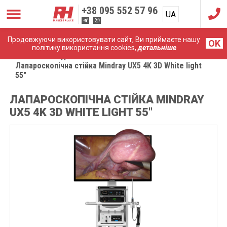
+38
095 552 57 96
UA
RU
Продовжуючи використовувати сайт, Ви приймаєте нашу
OK
політику використання cookies,
детальніше
Головна
Ендоскопічні системи
Лапароскопічна стійка Mindray UX5 4K 3D White light
55″
ЛАПАРОСКОПІЧНА СТІЙКА MINDRAY
UX5 4K 3D WHITE LIGHT 55″