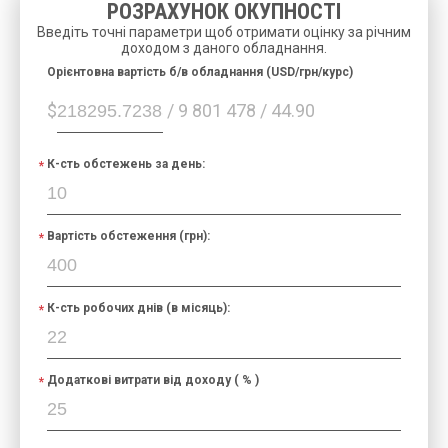
РОЗРАХУНОК ОКУПНОСТІ
Введіть точні параметри щоб отримати оцінку за річним
доходом з даного обладнання.
Орієнтовна вартість б/в обладнання (USD/грн/курс)
$
/ 9 801 478 / 44.90
К-сть обстежень за день:
Вартість обстеження (грн):
К-сть робочих днів (в місяць):
Додаткові витрати від доходу ( % )