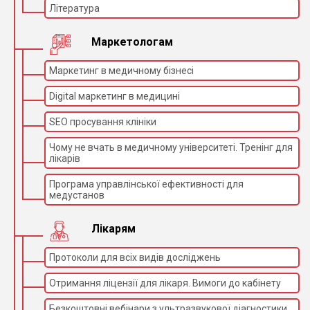
4K роздільна здатність і
Література
Dual CMOS-оптика
Точність
забезпечують виняткову
деталізацію та глибину
Маркетологам
Автоматична корекція
обертання, сенсорне
Маркетинг в медичному бізнесі
Зручність
керування, швидке
налаштування
Digital маркетинг в медицині
параметрів
Запис 4K/3D відео та фото
SEO просування клініки
для аналізу й навчання,
Документування
підтримка USB та
Чому не вчать в медичному університеті. Тренінг для
мережевого збереження
лікарів
Продумана конструкція
Ергономіка
візка для організації
Програма управлінської ефективності для
простору
медустанов
Лікарям
Протоколи для всіх видів досліджень
Отримання ліцензії для лікаря. Вимоги до кабінету
Безкоштовні вебінари з ультразвукової діагностики