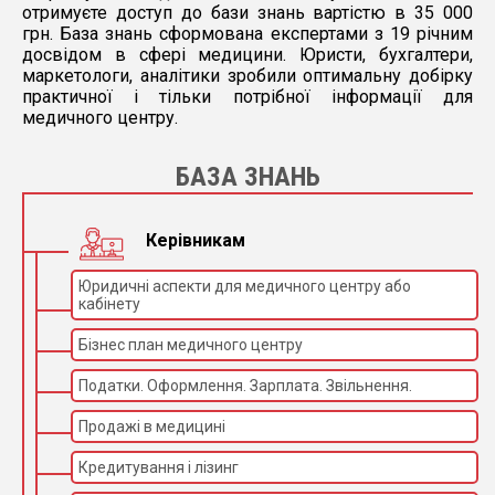
отримуєте доступ до бази знань вартістю в 35 000
грн. База знань сформована експертами з 19 річним
Підігрів газу, евакуація
досвідом в сфері медицини. Юристи, бухгалтери,
диму, стабільне
Функції
підтримання тиску в
маркетологи, аналітики зробили оптимальну добірку
черевній порожнині
практичної і тільки потрібної інформації для
медичного центру.
Ендоскоп
3D-жорсткий ендоскоп
Тип
(Dual CMOS)
БАЗА ЗНАНЬ
Довжина 33 см, діаметр
Розміри
10 мм
Керівникам
Кут огляду
30°
Мобільність
Юридичні аспекти для медичного центру або
Пересувний
кабінету
ендоскопічний візок на
Візок
колесах з тримачем для
Бізнес план медичного центру
монітора
Податки. Оформлення. Зарплата. Звільнення.
Переваги системи
Реалістичне 3D-
Продажі в медицині
зображення підвищує
Ефективність
точність дисекції та
Кредитування і лізинг
безпеку втручань