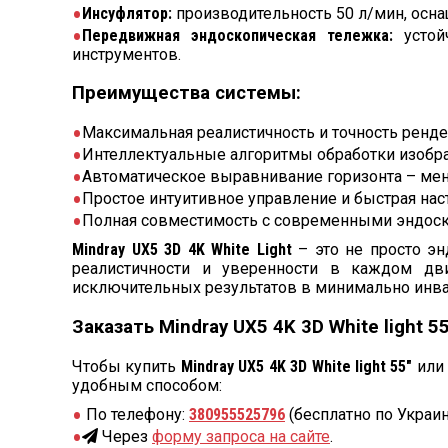
Инсуфлятор:
производительность 50 л/мин, осн
Передвижная эндоскопическая тележка:
устойч
инструментов.
Преимущества системы:
Максимальная реалистичность и точность рендер
Интеллектуальные алгоритмы обработки изображени
Автоматическое выравнивание горизонта – мен
Простое интуитивное управление и быстрая нас
Полная совместимость с современными эндоск
Mindray UX5 3D 4K White Light
– это не просто эн
реалистичности и уверенности в каждом дви
исключительных результатов в минимально инва
Заказать Mindray UX5 4K 3D White light 55
Чтобы купить
Mindray UX5 4K 3D White light 55″
или 
удобным способом:
По телефону:
380955525796
(бесплатно по Украин
Через
форму запроса на сайте
.