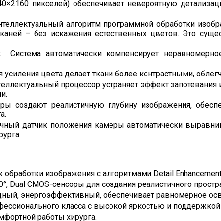
0×2160 пикселей) обеспечивает невероятную детализац
стическое 3D-изображение повышает точность
теллектуальный алгоритм программной обработки изобр
ции и безопасность вмешательств
 тканей – без искажения естественных цветов. Это суще
зрешение и Dual CMOS-оптика обеспечивают
чительную детализацию и глубину
ь:
Система автоматически компенсирует неравномерное
атическая коррекция вращения, сенсорное
ление, быстрая настройка параметров
 усиления цвета делает ткани более контрастными, облег
ь 4K/3D видео и фото для анализа и обучения,
еллектуальный процессор устраняет эффект запотевания и
ржка USB и сетевого хранения
и.
манная конструкция тележки для организации
ры создают реалистичную глубину изображения, обеспеч
ранства
а.
ный датчик положения камеры автоматически выравнива
рурга.
работки изображения с алгоритмами Detail Enhancement, Co
0°, Dual CMOS-сенсоры для создания реалистичного прост
ный, энергоэффективный, обеспечивает равномерное ос
ессионального класса с высокой яркостью и поддержкой
мфортной работы хирурга.