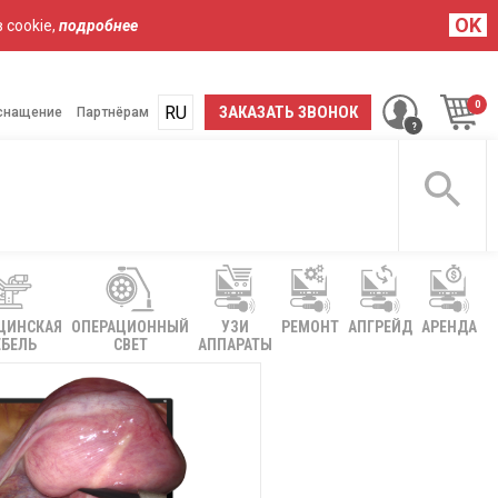
OK
 cookie,
подробнее
RU
UA
ЗАКАЗАТЬ ЗВОНОК
снащение
Партнёрам
ЦИНСКАЯ
ОПЕРАЦИОННЫЙ
УЗИ
РЕМОНТ
АПГРЕЙД
АРЕНДА
БЕЛЬ
СВЕТ
АППАРАТЫ