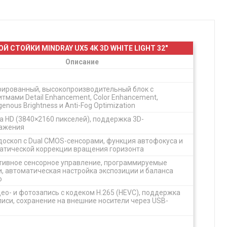
СТОЙКИ MINDRAY UX5 4K 3D WHITE LIGHT 32"
Описание
рированный, высокопроизводительный блок с
итмами Detail Enhancement, Color Enhancement,
nous Brightness и Anti-Fog Optimization
ra HD (3840×2160 пикселей), поддержка 3D-
ажения
доскоп с Dual CMOS-сенсорами, функция автофокуса и
атической коррекции вращения горизонта
тивное сенсорное управление, программируемые
и, автоматическая настройка экспозиции и баланса
о
део- и фотозапись с кодеком H.265 (HEVC), поддержка
писи, сохранение на внешние носители через USB-