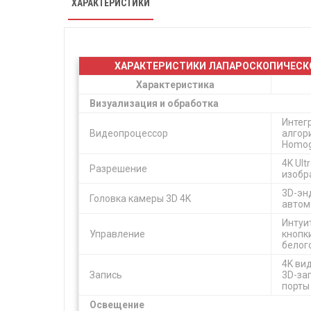
ХАРАКТЕРИСТИКИ
ХАРАКТЕРИСТИКИ ЛАПАРОСКОПИЧЕСКОЙ 
Характеристика
Визуализация и обработка
Интег
Видеопроцессор
алгор
Homoge
4K Ult
Разрешение
изобр
3D-эн
Головка камеры 3D 4K
автом
Интуи
Управление
кнопк
белог
4K ви
Запись
3D-за
порты
Освещение