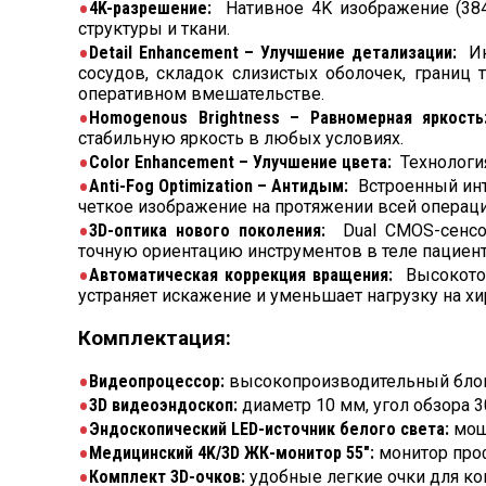
Преимущества системы
4K-разрешение:
Нативное 4K изображение (384
структуры и ткани.
Реали
Эффективность
Detail Enhancement – ​​Улучшение детализации:
Ин
дисек
сосудов, складок слизистых оболочек, границ
4K ра
Точность
оперативном вмешательстве.
исклю
Homogenous Brightness – Равномерная яркост
Автом
Удобство
стабильную яркость в любых условиях.
управ
Color Enhancement – ​​Улучшение цвета:
Технология
Запис
Документирование
Anti-Fog Optimization – Антидым:
Встроенный инт
подде
четкое изображение на протяжении всей операци
Проду
3D-оптика нового поколения:
Dual CMOS-сенсо
Эргономика
прост
точную ориентацию инструментов в теле пациент
Автоматическая коррекция вращения:
Высокоточ
устраняет искажение и уменьшает нагрузку на хи
Комплектация:
Видеопроцессор:
высокопроизводительный блок об
3D видеоэндоскоп:
диаметр 10 мм, угол обзора 3
Эндоскопический LED-источник белого света:
мощ
Медицинский 4K/3D ЖК-монитор 55″:
монитор проф
Комплект 3D-очков:
удобные легкие очки для ко