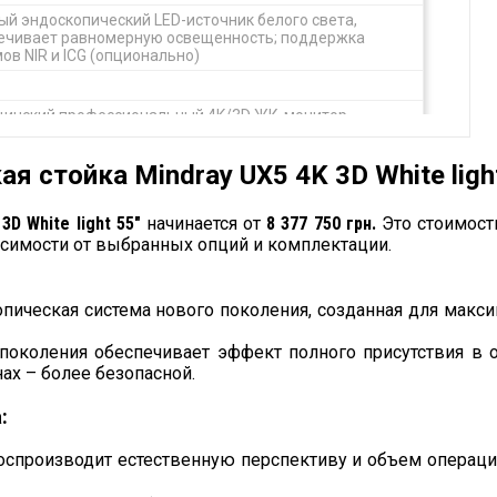
й эндоскопический LED-источник белого света,
ечивает равномерную освещенность; поддержка
ов NIR и ICG (опционально)
инский профессиональный 4K/3D ЖК-монитор
 стойка Mindray UX5 4K 3D White light
мин
D White light 55″
начинается от
8 377 750 грн.
Это стоимост
исимости от выбранных опций и комплектации.
рев газа, эвакуация дыма, стабильное поддержание
ния в брюшной полости
пическая система нового поколения, созданная для макси
сткий эндоскоп (Dual CMOS)
 поколения обеспечивает эффект полного присутствия в
 33 см, диаметр 10 мм
ах – более безопасной.
:
вижная эндоскопическая тележка на колесах с
спроизводит естественную перспективу и объем операцио
телем для монитора