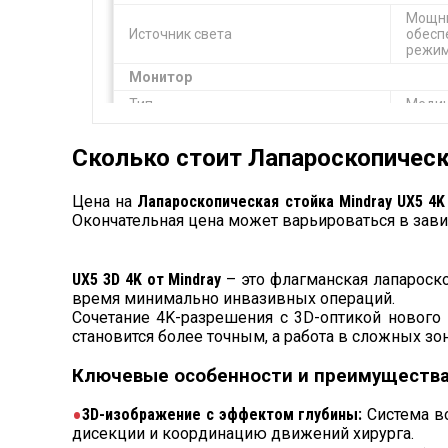
Мощны
Источник света
обесп
режим
Монитор
Тип
Медиц
Диагональ
32"
Сколько стоит Лапароскопическая
Инсуфлятор
Производительность
50 л/
Цена на
Лапароскопическая стойка Mindray UX5 4K 3
Окончательная цена может варьироваться в зав
Подог
Функции
давле
Эндоскоп
UX5 3D 4K от Mindray
– это флагманская лапароско
время минимально инвазивных операций.
Тип
3D-же
Сочетание 4K-разрешения с 3D-оптикой нового
Размеры
Длина
становится более точным, а работа в сложных зон
Угол обзора
30°
Ключевые особенности и преимущества
Мобильность
Перед
3D-изображение с эффектом глубины:
Система во
Тележка
держа
дисекции и координацию движений хирурга.