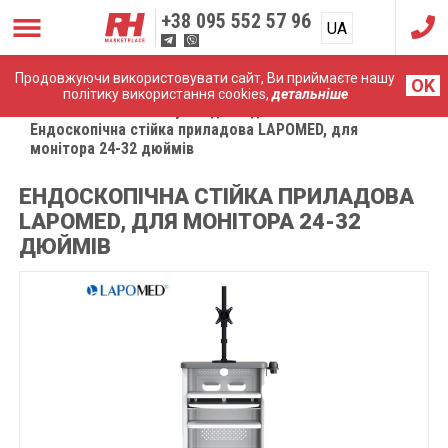
+38
095 552 57 96
UA
RU
Продовжуючи використовувати сайт, Ви приймаєте нашу
OK
політику використання cookies,
детальніше
Головна
Комплектуючі до ендоскопічних систем
Ендоскопічна стійка приладова LAPOMED, для
монітора 24-32 дюймів
ЕНДОСКОПІЧНА СТІЙКА ПРИЛАДОВА
LAPOMED, ДЛЯ МОНІТОРА 24-32
ДЮЙМІВ