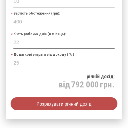
Вартість обстеження (грн):
К-сть робочих днів (в місяць):
Додаткові витрати від доходу ( % )
річнiй дохід:
від
792 000
грн.
Розрахувати річний дохід