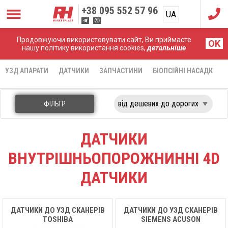
+38
095 552 57 96
UA
RU
Продовжуючи використовувати сайт, Ви приймаєте
Головна
Датчики
Внутрішньопорожнинні 4D датчики
OK
нашу політику використання cookies,
детальніше
УЗД АПАРАТИ
ДАТЧИКИ
ЗАПЧАСТИНИ
БІОПСІЙНІ НАСАДКИ
ФІЛЬТР
ДАТЧИКИ
ВНУТРІШНЬОПОРОЖНИННІ 4D
ДАТЧИКИ
ДАТЧИКИ ДО УЗД СКАНЕРІВ
ДАТЧИКИ ДО УЗД СКАНЕРІВ
TOSHIBA
SIEMENS ACUSON