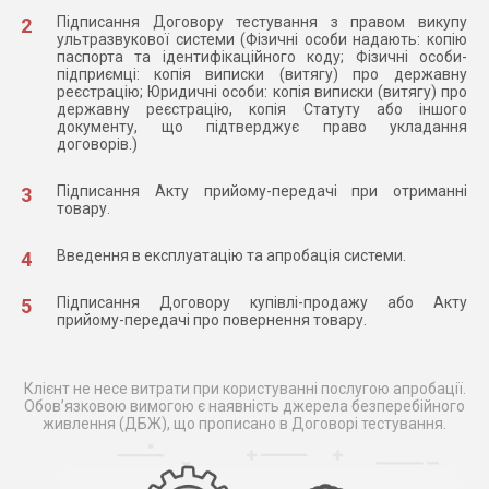
Підписання Договору тестування з правом викупу
ультразвукової системи (Фізичні особи надають: копію
паспорта та ідентифікаційного коду; Фізичні особи-
підприємці: копія виписки (витягу) про державну
реєстрацію; Юридичні особи: копія виписки (витягу) про
державну реєстрацію, копія Статуту або іншого
документу, що підтверджує право укладання
договорів.)
Підписання Акту прийому-передачі при отриманні
товару.
Введення в експлуатацію та апробація системи.
Підписання Договору купівлі-продажу або Акту
прийому-передачі про повернення товару.
Клієнт не несе витрати при користуванні послугою апробації.
Обов’язковою вимогою є наявність джерела безперебійного
живлення (ДБЖ), що прописано в Договорі тестування.