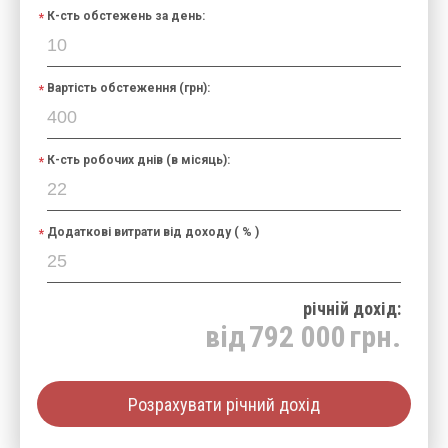
К-сть обстежень за день:
Вартість обстеження (грн):
К-сть робочих днів (в місяць):
Додаткові витрати від доходу ( % )
річнiй дохід:
від
792 000
грн.
Розрахувати річний дохід