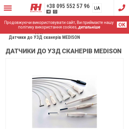
+38
095 552 57 96
UA
RU
Продовжуючи використовувати сайт, Ви приймаєте нашу
OK
політику використання cookies,
детальніше
Головна
УЗД датчики
Датчики до УЗД сканерів MEDISON
ДАТЧИКИ ДО УЗД СКАНЕРІВ MEDISON