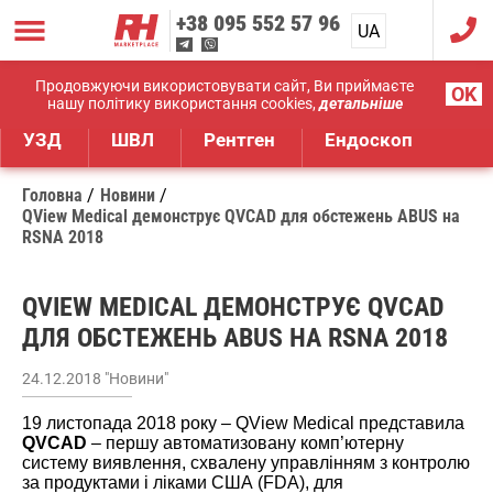
+38
095 552 57 96
UA
RU
Дистрибуція медичного обладнання
Продовжуючи використовувати сайт, Ви приймаєте
OK
нашу політику використання cookies,
детальніше
УЗД
ШВЛ
Рентген
Ендоскоп
Головна
Новини
QView Medical демонструє QVCAD для обстежень ABUS на
RSNA 2018
QVIEW MEDICAL ДЕМОНСТРУЄ QVCAD
ДЛЯ ОБСТЕЖЕНЬ ABUS НА RSNA 2018
24.12.2018 "Новини"
19 листопада 2018 року – QView Medical представила
QVCAD
– першу автоматизовану комп’ютерну
систему виявлення, схвалену управлінням з контролю
за продуктами і ліками США (FDA), для