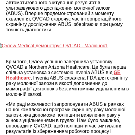
автоматизованого зчитування результатів
ультразвукового дослідження молочної залози
(ABUS). Вперше продемонстрований з моменту
схвалення, QVCAD скорочує час інтерпретаційного
скринінгу дослідження ABUS, зберігаючи при цьому
точність діагностики.
Крім того, QView успішно завершила установку
QVCAD в Northern Arizona Healthcare. Це була перша
спільна установка з системою Invenia ABUS від
GE
Healthcare
. Invenia ABUS схвалена FDA для скринінгу
раку молочної залози в якості доповнення до
мамографії для жінок з безсимптомним ущільненням в
молочній залозі.
«Ми раді можливості запропонувати ABUS в рамках
нашої комплексної програми скринінгу раку молочної
залози, яка допоможе поліпшити виявлення раку у
жінок з ущільненнями в грудях. Нам було важливо,
впровадити QVCAD, щоб поліпшити час зчитування
результатів із збереженням робочого процесу і