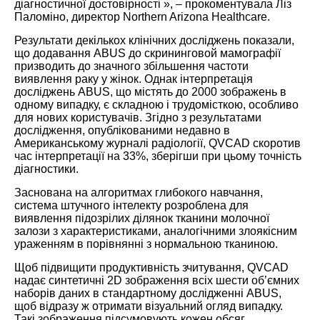
діагностичної достовірності », – прокоментувала Ліз
Паломіно, директор Northern Arizona Healthcare.
Результати декількох клінічних досліджень показали,
що додавання ABUS до скрининговой мамографії
призводить до значного збільшення частоти
виявлення раку у жінок. Однак інтерпретація
досліджень ABUS, що містять до 2000 зображень в
одному випадку, є складною і трудомісткою, особливо
для нових користувачів. Згідно з результатами
дослідження, опублікованими недавно в
Американському журналі радіології, QVCAD скоротив
час інтерпретації на 33%, зберігши при цьому точність
діагностики.
Заснована на алгоритмах глибокого навчання,
система штучного інтелекту розроблена для
виявлення підозрілих ділянок тканини молочної
залози з характеристиками, аналогічними злоякісним
ураженням в порівнянні з нормальною тканиною.
Щоб підвищити продуктивність зчитування, QVCAD
надає синтетичні 2D зображення всіх шести об’ємних
наборів даних в стандартному дослідженні ABUS,
щоб відразу ж отримати візуальний огляд випадку.
Такі зображення підсумовують кожен обсяг