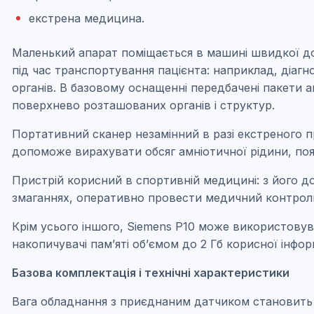
екстрена медицина.
Маленький апарат поміщається в машині швидкої д
під час транспортування пацієнта: наприклад, діаг
органів. В базовому оснащенні передбачені пакети ав
поверхнево розташованих органів і структур.
Портативний сканер незамінний в разі екстреного пр
допоможе вирахувати обсяг амніотичної рідини, по
Пристрій корисний в спортивній медицині: з його 
змаганнях, оперативно провести медичний контроль і
Крім усього іншого, Siemens P10 може використовув
накопичувачі пам’яті об’ємом до 2 Гб корисної інфо
Базова комплектація і технічні характеристики
Вага обладнання з приєднаним датчиком становить 7