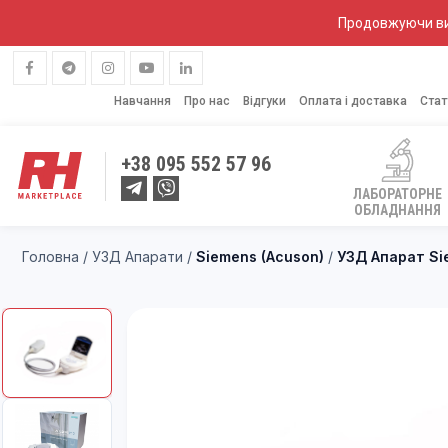
Продовжуючи вик
Навчання
Про нас
Відгуки
Оплата і доставка
Стат
+38
095 552 57 96
ЛАБОРАТОРНЕ
ОБЛАДНАННЯ
Головна
/
УЗД Апарати
/
Siemens (Acuson)
/
УЗД Апарат Si