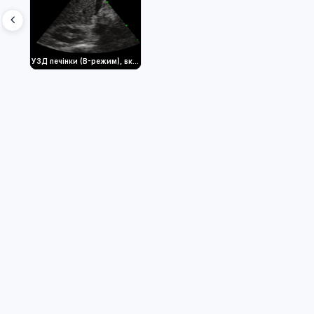
УЗД печінки (B-режим), включаючи жовчний міхур та праву нирку