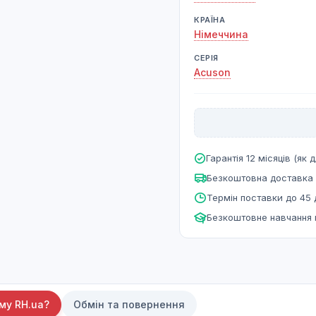
КРАЇНА
Німеччина
СЕРІЯ
Acuson
Гарантія 12 місяців (як д
Безкоштовна доставка 
Термін поставки до 45 
Безкоштовне навчання
му RH.ua?
Обмін та повернення