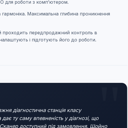
 ПО для роботи з комп’ютером.
на гармоніка. Максимальна глибина проникнення
трій проходить передпродажний контроль в
 налаштують і підготують його до роботи.
жня діагностична станція класу
ає ту саму впевненість у діагнозі, що
. Сканер доступний під замовлення. Щойно