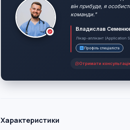
він прибуде, я особист
команди."
Владислав Семеню
Лікар-аплікант (Application S
Профіль спеціаліста
Отримати консультаці
Характеристики