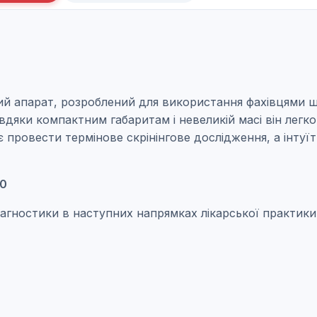
ий апарат, розроблений для використання фахівцями ш
авдяки компактним габаритам і невеликій масі він легк
є провести термінове скрінінгове дослідження, а інту
10
гностики в наступних напрямках лікарської практики