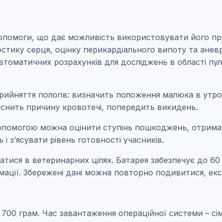
опомоги, що дає можливість використовувати його пр
ностику серця, оцінку перикардіального випоту та ане
томатичних розрахунків для досліджень в області пульм
ийняття пологів: визначить положення малюка в утроб
яснить причину кровотечі, попередить викидень.
допомогою можна оцінити ступінь пошкоджень, отрима
 з’ясувати рівень готовності учасників.
атися в ветеринарних цілях. Батарея забезпечує до 6
рмації. Збережені дані можна повторно подивитися, ек
00 грам. Час завантаження операційної системи – сім