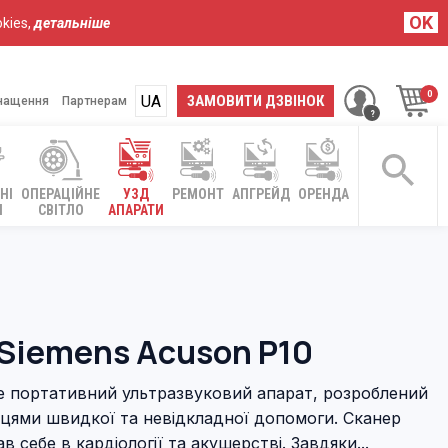
OK
kies,
детальніше
UA
RU
ЗАМОВИТИ ДЗВІНОК
нащення
Партнерам
НІ
ОПЕРАЦІЙНЕ
УЗД
РЕМОНТ
АПГРЕЙД
ОРЕНДА
І
СВІТЛО
АПАРАТИ
Siemens Acuson P10
це портативний ультразвуковий апарат, розроблений
вцями швидкої та невідкладної допомоги. Сканер
 себе в кардіології та акушерстві. Завдяки...