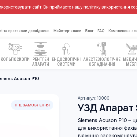
ористовувати сайт, Ви приймаєте нашу політику використання coo
ті та протоколи досліджень
Майстер-класи
Блог
FAQ
Комплексне ос
КОЛЬПОСКОПИ
РЕНТГЕН
ЕНДОСКОПІЧНІ
АНЕСТЕЗІОЛОГІЧНЕ
МЕДИЧ
АПАРАТИ
СИСТЕМИ
ОБЛАДНАННЯ
МЕБЛ
emens Acuson P10
Артикул: 10000
УЗД Апарат 
ПІД ЗАМОВЛЕННЯ
Siemens Acuson P10 – 
для використання фахі
відмінно зарекомендував