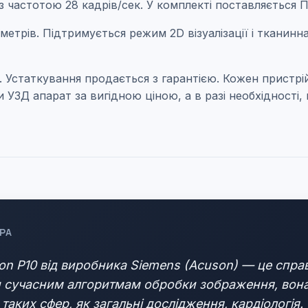
 з частотою 28 кадрів/сек. У комплекті поставляється
метрів. Підтримується режим 2D візуалізації і тканин
ри. Устаткування продається з гарантією. Кожен прис
 УЗД апарат за вигідною ціною, а в разі необхідності,
РА
n P10 від виробника Siemens (Acuson) — це справ
 сучасним алгоритмам обробки зображення, вона д
таких сфер, як загальні дослідження, кардіологія