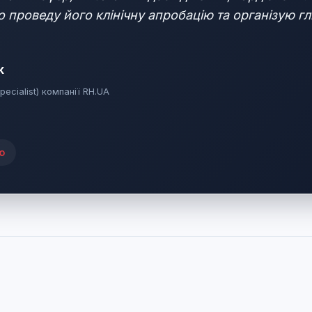
о проведу його клінічну апробацію та організую г
к
pecialist) компанії RH.UA
ю