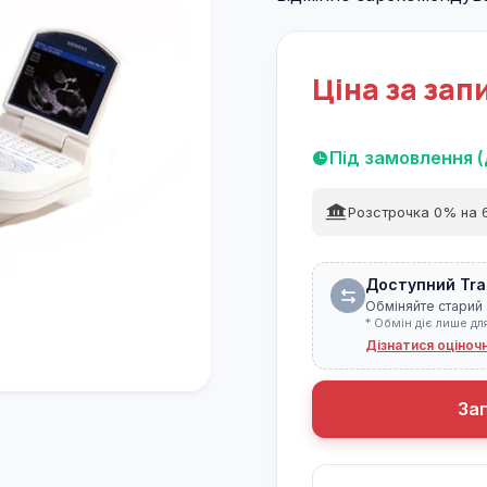
Ціна за зап
Під замовлення (
Розстрочка 0% на 6
Доступний Tra
Обміняйте старий 
* Обмін діє лише дл
Дізнатися оціноч
За