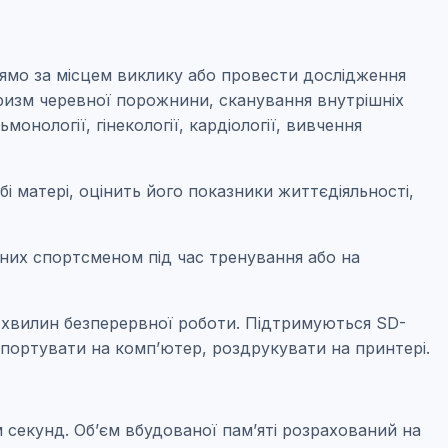
ямо за місцем виклику або провести дослідження
вризм черевної порожнини, сканування внутрішніх
онології, гінекології, кардіології, вивчення
і матері, оцінить його показники життєдіяльності,
них спортсменом під час тренування або на
0 хвилин безперервної роботи. Підтримуються SD-
спортувати на комп’ютер, роздрукувати на принтері.
 секунд. Об’єм вбудованої пам’яті розрахований на