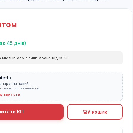
итом
до 45 днів)
 місяців або лізинг. Аванс від 35%.
de-In
апарат на новий.
я стаціонарних апаратів.
ну вартість
питати КП
У кошик