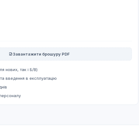
Завантажити брошуру PDF
ля нових, так і Б/В)
та введення в експлуатацію
днів
 персоналу