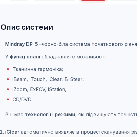
Опис системи
Mindray DP-5
–
чорно-біла система початкового рівня,
У
функціоналі
обладнання є можливості:
Тканинна гармоніка;
iBeam, iTouch, iClear, B-Steer;
iZoom, ExFOV, iStation;
CD/DVD.
Він має
технології і режими
, які підвищують точніст
iClear
автоматично виявляє в процесі сканування різні