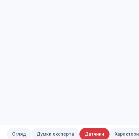
Огляд
Думка експерта
Датчики
Характери