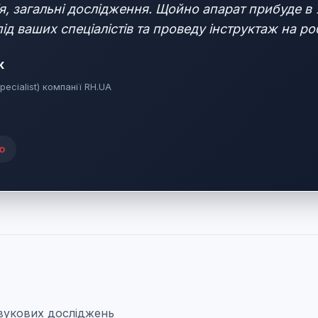
ія, загальні дослідження. Щойно апарат прибуде в 
під ваших спеціалістів та проведу інструктаж на ро
к
pecialist) компанії RH.UA
ю
звукових досліджень