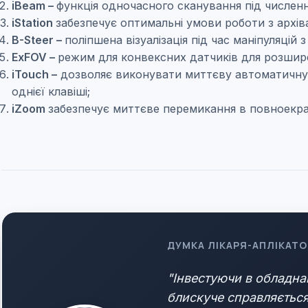
iBeam –
функція одночасного сканування під числен
iStation
забезпечує оптимальні умови роботи з архіва
B-Steer –
поліпшена візуалізація під час маніпуляцій з
ExFOV –
режим для конвексних датчиків для розшир
iTouch –
дозволяє виконувати миттєву автоматичну 
однієї клавіші;
iZoom
забезпечує миттєве перемикання в повноекра
ДУМКА ЛІКАРЯ-АПЛІКАТО
"Інвестуючи в обладна
блискуче справляється