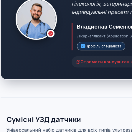
гінекологія, ветеринар
індивідуальні пресети 
Владислав Семеню
Лікар-аплікант (Application S
Профіль спеціаліста
Отримати консультаці
Сумісні УЗД датчики
Універсальний набір датчиків для всіх типів ультра