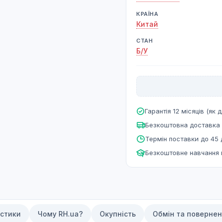
КРАЇНА
Китай
СТАН
Б/У
Гарантія 12 місяців (як д
Безкоштовна доставка 
Термін поставки до 45 
Безкоштовне навчання
стики
Чому RH.ua?
Окупність
Обмін та поверне