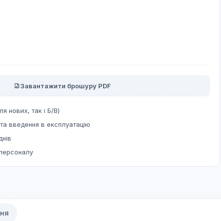
Завантажити брошуру PDF
ля нових, так і Б/В)
та введення в експлуатацію
днів
 персоналу
ння