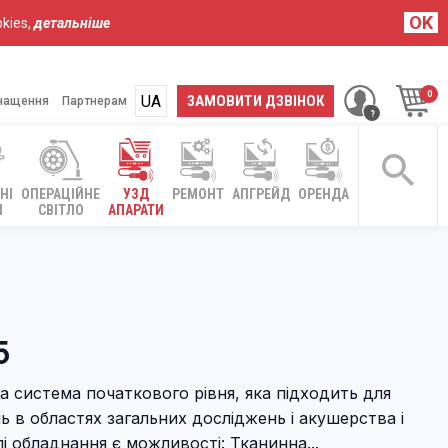
OK
kies,
детальніше
UA
RU
ЗАМОВИТИ ДЗВІНОК
нащення
Партнерам
НІ
ОПЕРАЦІЙНЕ
УЗД
РЕМОНТ
АПГРЕЙД
ОРЕНДА
І
СВІТЛО
АПАРАТИ
5
ла система початкового рівня, яка підходить для
 в областях загальних досліджень і акушерства і
алі обладнання є можливості: Тканинна...