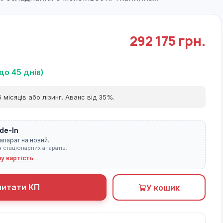
292 175 грн.
до 45 днів)
 місяців або лізинг. Аванс від 35%.
de-In
апарат на новий.
я стаціонарних апаратів.
ну вартість
питати КП
У кошик