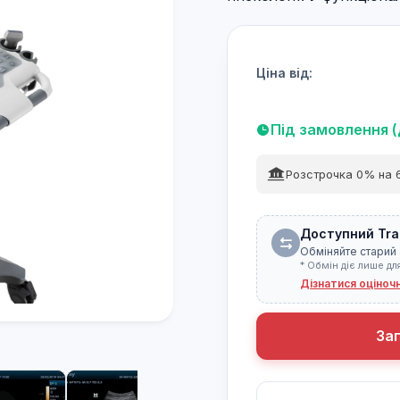
Ціна від:
Під замовлення (
Розстрочка 0% на 6
Доступний Tra
Обміняйте старий 
* Обмін діє лише дл
Дізнатися оціноч
За