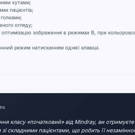
ними кутами;
ми пацієнтів;
 голками;
еного огляду;
оптимізацію зображення в режимах В, при кольоровом
нний режим натисканням однієї клавіші.
РА
ння класу «початковий» від Mindray, ви отримуєте
 зі складними пацієнтами, що робить її незамінно