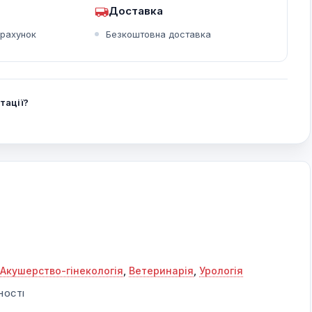
Доставка
зрахунок
Безкоштовна доставка
тації?
Акушерство-гінекологія
,
Ветеринарія
,
Урологія
НОСТІ