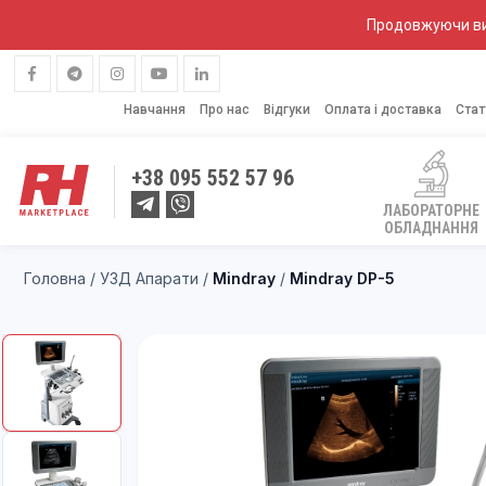
Продовжуючи вик
Навчання
Про нас
Відгуки
Оплата і доставка
Стат
+38
095 552 57 96
ЛАБОРАТОРНЕ
ОБЛАДНАННЯ
Головна
/
УЗД Апарати
/
Mindray
/
Mindray DP-5