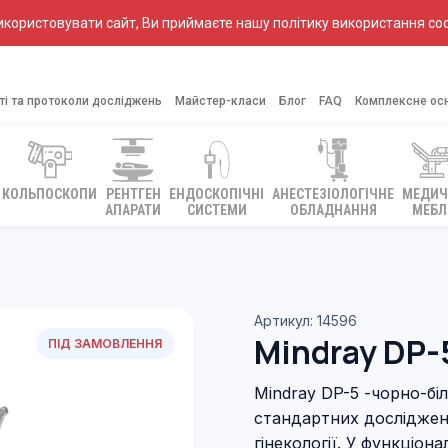
ористовувати сайт, Ви приймаєте нашу політику використання coo
ті та протоколи досліджень
Майстер-класи
Блог
FAQ
Комплексне ос
КОЛЬПОСКОПИ
РЕНТГЕН
ЕНДОСКОПІЧНІ
АНЕСТЕЗІОЛОГІЧНЕ
МЕДИЧ
АПАРАТИ
СИСТЕМИ
ОБЛАДНАННЯ
МЕБЛ
Артикул: 14596
Mindray DP-
ПІД ЗАМОВЛЕННЯ
Mindray DP-5 -чорно-бі
стандартних досліджень
гінекології. У функціон