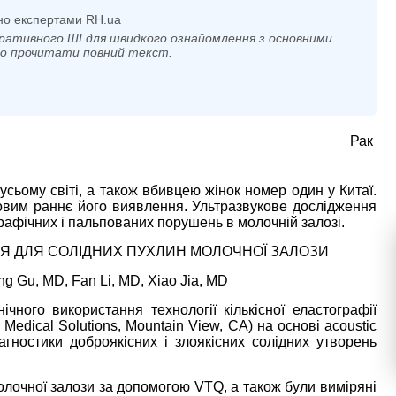
но експертами RH.ua
ративного ШІ для швидкого ознайомлення з основними
мо прочитати повний текст.
Рак
усьому світі, а також вбивцею жінок номер один у Китаї.
овим раннє його виявлення. Ультразвукове дослідження
графічних і пальпованих порушень в молочній залозі.
Я ДЛЯ СОЛІДНИХ ПУХЛИН МОЛОЧНОЇ ЗАЛОЗИ
ing Gu, MD, Fan Li, MD, Xiao Jia, MD
ного використання технології кількісної еластографії
 Medical Solutions, Mountain View, CA) на основі acoustic
іагностики доброякісних і злоякісних солідних утворень
олочної залози за допомогою VTQ, а також були виміряні