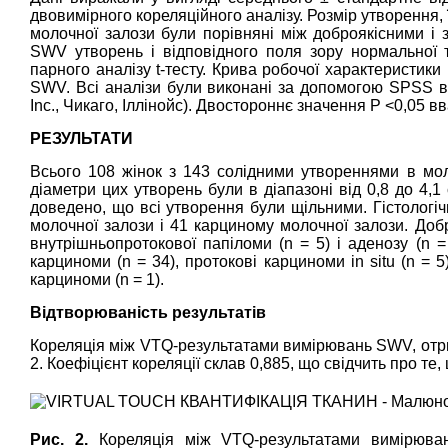
двовимірного кореляційного аналізу. Розмір утворення,
молочної залози були порівняні між доброякісними і 
SWV утворень і відповідного поля зору нормальної 
парного аналізу t-тесту. Крива робочої характеристики
SWV. Всі аналізи були виконані за допомогою SPSS в
Inc., Чикаго, Іллінойс). Двостороннє значення P <0,05 
РЕЗУЛЬТАТИ
Всього 108 жінок з 143 солідними утвореннями в мол
діаметри цих утворень були в діапазоні від 0,8 до 4,1
доведено, що всі утворення були щільними. Гістологіч
молочної залози і 41 карциному молочної залози. Добр
внутрішньопротокової папіломи (n = 5) і аденозу (n =
карциноми (n = 34), протокові карциноми in situ (n = 
карциноми (n = 1).
Відтворюваність результатів
Кореляція між VTQ-результатами вимірювань SWV, отр
2. Коефіцієнт кореляції склав 0,885, що свідчить про 
Рис. 2.
Кореляція між VTQ-результатами вимірюва