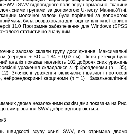
 її SWV і SWV відповідного поля зору нормальної тканини
злоякісними групами за допомогою U-тесту Манна-Уїтні.
тканини молочної залози були порівняні за допомогою
 приймача була розрахована для оцінки клінічної користі
ерсії 11.0 Програмне забезпечення для Windows (SPSS
вважалося статистично значущим.
очних залозах склали групу дослідження. Максимальні
 см (середнє ± SD = 1,84 ± 0,63 см). Після резекції було
ний аналіз показав наявність 102 доброякісних уражень
оякісні ураження складалися з: фіброаденоми (n = 85),
 12). Злоякісні ураження включали: інвазивні протокові
5), нейроендокринні карциноми (n = 1) і базальноклітинні
иманих двома незалежними фахівцями показана на Рис.
те, що вимірювання SWV добре відтворюються.
нь швидкості зсуву хвилі SWV, яка отримана двома