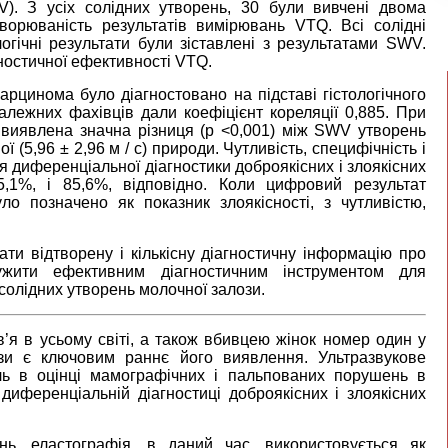
V). З усіх солідних утворень, 30 були вивчені двома
орюваність результатів вимірювань VTQ. Всі солідні
логічні результати були зіставлені з результатами SWV.
ностичної ефективності VTQ.
рцинома було діагностовано на підставі гістологічного
лежних фахівців дали коефіцієнт кореляції 0,885. При
а виявлена значна різниця (р <0,001) між SWV утворень
ної (5,96 ± 2,96 м / с) природи. Чутливість, специфічність і
 диференціальної діагностики доброякісних і злоякісних
,1%, і 85,6%, відповідно. Коли цифровий результат
 позначено як показник злоякісності, з чутливістю,
ати відтворену і кількісну діагностичну інформацію про
ужити ефективним діагностичним інструментом для
 солідних утворень молочної залози.
’я в усьому світі, а також вбивцею жінок номер один у
ози є ключовим раннє його виявлення. Ультразвукове
ль в оцінці мамографічних і пальпованих порушень в
диференціальній діагностиці доброякісних і злоякісних
ь, еластографія, в даний час, використовується як