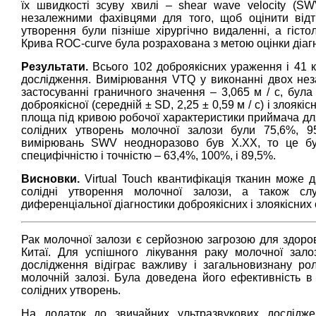
їх швидкості зсуву хвилі – shear wave velocity (SW
незалежними фахівцями для того, щоб оцінити відтв
утворення були пізніше хірургічно видаленні, а гісто
Крива ROC-curve була розрахована з метою оцінки діаг
Результати.
Всього 102 доброякісних ураження і 41 ка
дослідження. Вимірювання VTQ у виконанні двох неза
застосуванні граничного значення – 3,065 м / с, бул
доброякісної (середній ± SD, 2,25 ± 0,59 м / с) і злоякіс
площа під кривою робочої характеристики приймача для
солідних утворень молочної залози були 75,6%, 95
вимірювань SWV неодноразово був X.XX, то це було
специфічністю і точністю – 63,4%, 100%, і 89,5%.
Висновки.
Virtual Touch квантифікація тканин може д
солідні утворення молочної залози, а також сл
диференціальної діагностики доброякісних і злоякісних
Рак молочної залози є серйозною загрозою для здоров
Китаї. Для успішного лікування раку молочної зал
дослідження відіграє важливу і загальновизнану ро
молочній залозі. Була доведена його ефективність в 
солідних утворень.
На додаток до звичайних ультразвукових досліджен