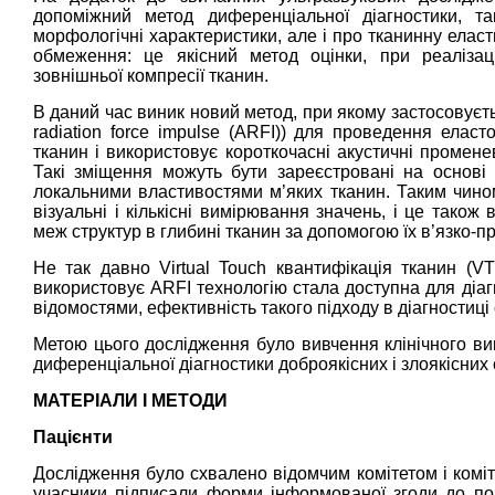
допоміжний метод диференціальної діагностики, 
морфологічні характеристики, але і про тканинну еласт
обмеження: це якісний метод оцінки, при реалізац
зовнішньої компресії тканин.
В даний час виник новий метод, при якому застосовуєть
radiation force impulse (ARFI)) для проведення елас
тканин і використовує короткочасні акустичні промене
Такі зміщення можуть бути зареєстровані на основі у
локальними властивостями м’яких тканин. Таким чино
візуальні і кількісні вимірювання значень, і це тако
меж структур в глибині тканин за допомогою їх в’язко-п
Не так давно Virtual Touch квантифікація тканин (VT
використовує ARFI технологію стала доступна для діа
відомостями, ефективність такого підходу в діагностиці
Метою цього дослідження було вивчення клінічного вик
диференціальної діагностики доброякісних і злоякісних
МАТЕРІАЛИ І МЕТОДИ
Пацієнти
Дослідження було схвалено відомчим комітетом і комі
учасники підписали форми інформованої згоди до поч