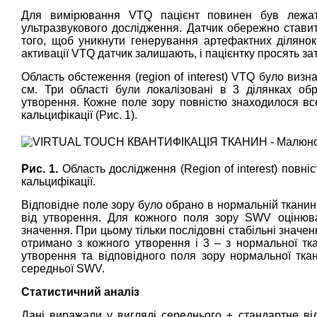
Для вимірювання VTQ пацієнт повинен був лежат
ультразвукового дослідження. Датчик обережно ставит
того, щоб уникнути генерування артефактних ділянок 
активації VTQ датчик залишають, і пацієнтку просять 
Область обстеження (region of interest) VTQ було виз
см. Три області були локалізовані в 3 ділянках об
утворення. Кожне поле зору повністю знаходилося вс
кальцифікації (Рис. 1).
Рис. 1.
Область дослідження (Region of interest) повн
кальцифікації.
Відповідне поле зору було обрано в нормальній тканині
від утворення. Для кожного поля зору SWV оцінюв
значення. При цьому тільки послідовні стабільні значе
отримано з кожного утворення і 3 – з нормальної тк
утворення та відповідного поля зору нормальної тка
середньої SWV.
Статистичний аналіз
Дані виражали у вигляді середнього ± стандартне ві