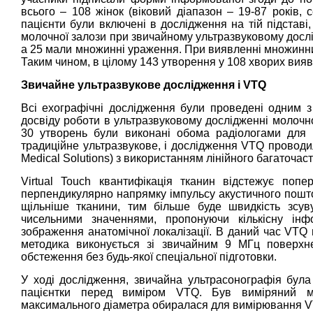
всього – 108 жінок (віковий діапазон – 19-87 років, 
пацієнти були включені в дослідження на тій підставі
молочної залози при звичайному ультразвуковому дослі
а 25 мали множинні ураження. При виявленні множинних
Таким чином, в цілому 143 утворення у 108 хворих вия
Звичайне ультразвукове дослідження і VTQ
Всі ехографічні дослідження були проведені одним з
досвіду роботи в ультразвуковому дослідженні молочно
30 утворень були виконані обома радіологами для н
традиційне ультразвукове, і дослідження VTQ проводи
Medical Solutions) з використанням лінійного багаточас
Virtual Touch квантифікація тканин відстежує попе
перпендикулярно напрямку імпульсу акустичного поштов
щільніше тканини, тим більше буде швидкість зсу
чисельними значеннями, пропонуючи кількісну інф
зображення анатомічної локалізації. В даний час VTQ
методика виконується зі звичайним 9 МГц поверхн
обстеження без будь-якої спеціальної підготовки.
У ході дослідження, звичайна ультрасонографія була
пацієнтки перед виміром VTQ. Був виміряний м
максимального діаметра обиралася для вимірювання V