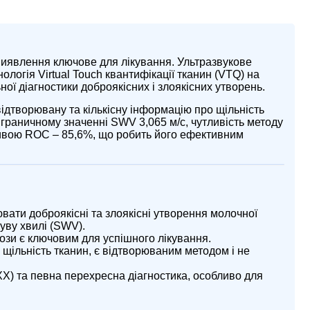
виявлення ключове для лікування. Ультразвукове
ологія Virtual Touch квантифікації тканин (VTQ) на
ої діагностики доброякісних і злоякісних утворень.
дтворювану та кількісну інформацію про щільність
 граничному значенні SWV 3,065 м/с, чутливість методу
кривою ROC – 85,6%, що робить його ефективним
ти доброякісні та злоякісні утворення молочної
уву хвилі (SWV).
зи є ключовим для успішного лікування.
щільність тканин, є відтворюваним методом і не
XX) та певна перехресна діагностика, особливо для