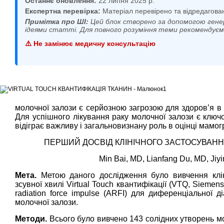
Останнє оновлення:
22 липня 2025 р.
Експертна перевірка:
Матеріал перевірено та відредагова
Примітка про ШІ:
Цей блок створено за допомогою гене
ідеями статті. Для повного розуміння теми рекомендує
⚠️ Не замінює медичну консультацію
молочної залози є серйозною загрозою для здоров’я в 
Для успішного лікування раку молочної залози є ключ
відіграє важливу і загальновизнану роль в оцінці мамо
ПЕРШИЙ ДОСВІД КЛІНІЧНОГО ЗАСТОСУВАНН
Min Bai, MD, Lianfang Du, MD, Jiy
Мета.
Метою даного дослідження було вивчення клініч
зсувної хвилі Virtual Touch квантифікації (VTQ, Siemens
radiation force impulse (ARFI) для диференціальної д
молочної залози.
Методи.
Всього було вивчено 143 солідних утворень м