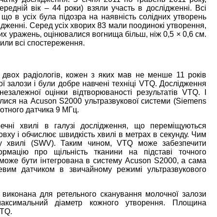
середній вік – 44 роки) взяли участь в дослідженні. Всі
, що в усіх була підозра на наявність солідних утворень
дженні. Серед усіх хворих 83 мали поодинокі утворення,
 уражень, оцінювалися вогнища більш, ніж 0,5 × 0,6 см.
вили всі спостереження.
 двох радіологів, кожен з яких мав не менше 11 років
ї залози і були добре навчені техніці VTQ. Дослідження
езалежної оцінки відтворюваності результатів VTQ. І
лися на Acuson S2000 ультразвукової системи (Siemens
тотного датчика 9 МГц.
речні хвилі в галузі дослідження, що переміщуються
ху і обчислює швидкість хвилі в метрах в секунду. Чим
ву хвилі (SWV). Таким чином, VTQ може забезпечити
ормацію про щільність тканини на підставі точного
 може бути інтегрована в систему Acuson S2000, а сама
евим датчиком в звичайному режимі ультразвукового
 виконана для ретельного сканування молочної залози
аксимальний діаметр кожного утворення. Площина
TQ.