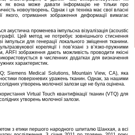
так як вона може давати інформацію не тільки про
ичність новоутворень. Однак і ця техніка має свої власні
ії якого, отримання зображення деформації вимагає
ся акустична променева імпульсна візуалізація (acoustic
тографії. Цей метод не потребує зовнішнього стиснення
ві імпульси для генерації локального зміщення тканини.
льтразвукової кореляції і пов’язані з в’язко-пружними
м, ARFI зображення дають можливість проводити якісні
ж використовується в численних додатках для визначення
ружних характеристик.
Q; Siemens Medical Solutions, Mountain View, CA), яка
гностики поверхневих уражень тканин. Однак, за нашими
 солідних утворень молочної залози ще не була оцінена.
ористання Virtual Touch квантифікації тканин (VTQ) для
 солідних утворень молочної залози.
тетом з етики першого народного шпиталю Шанхая, а всі
атку дослідження. З січня 2011 по травень 2011 року,