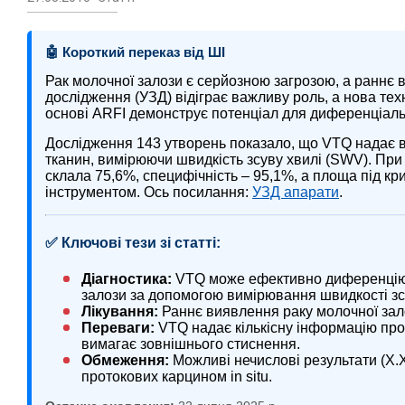
🤖 Короткий переказ від ШІ
Рак молочної залози є серйозною загрозою, а раннє 
дослідження (УЗД) відіграє важливу роль, а нова техн
основі ARFI демонструє потенціал для диференціальн
Дослідження 143 утворень показало, що VTQ надає ві
тканин, вимірюючи швидкість зсуву хвилі (SWV). При
склала 75,6%, специфічність – 95,1%, а площа під 
інструментом. Ось посилання:
УЗД апарати
.
✅ Ключові тези зі статті:
Діагностика:
VTQ може ефективно диференціюва
залози за допомогою вимірювання швидкості зс
Лікування:
Раннє виявлення раку молочної зало
Переваги:
VTQ надає кількісну інформацію про 
вимагає зовнішнього стиснення.
Обмеження:
Можливі нечислові результати (X.
протокових карцином in situ.