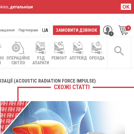
OK
kies,
детальніше
UA
RU
ЗАМОВИТИ ДЗВІНОК
нащення
Партнерам
НІ
ОПЕРАЦІЙНЕ
УЗД
РЕМОНТ
АПГРЕЙД
ОРЕНДА
І
СВІТЛО
АПАРАТИ
АЦІЇ (ACOUSTIC RADIATION FORCE IMPULSE)
СХОЖІ СТАТТІ