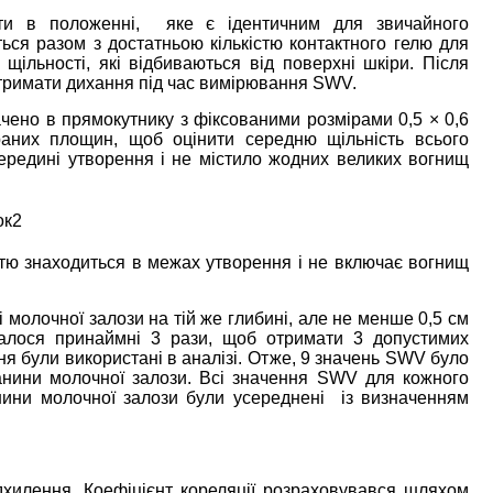
и в положенні, яке є ідентичним для звичайного
ься разом з достатньою кількістю контактного гелю для
щільності, які відбиваються від поверхні шкіри. Після
затримати дихання під час вимірювання SWV.
начено в прямокутнику з фіксованими розмірами 0,5 × 0,6
раних площин, щоб оцінити середню щільність всього
ередині утворення і не містило жодних великих вогнищ
істю знаходиться в межах утворення і не включає вогнищ
 молочної залози на тій же глибині, але не менше 0,5 см
алося принаймні 3 рази, щоб отримати 3 допустимих
ння були використані в аналізі. Отже, 9 значень SWV було
анини молочної залози. Всі значення SWV для кожного
нини молочної залози були усереднені із визначенням
дхилення. Коефіцієнт кореляції розраховувався шляхом