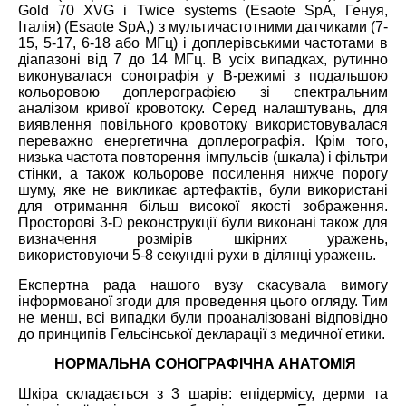
Gold 70 XVG і Twice systems (Esaote SpA, Генуя,
Італія) (Esaote SpA,) з мультичастотними датчиками (7-
15, 5-17, 6-18 або МГц) і доплерівськими частотами в
діапазоні від 7 до 14 МГц. В усіх випадках, рутинно
виконувалася сонографія у В-режимі з подальшою
кольоровою доплерографією зі спектральним
аналізом кривої кровотоку. Серед налаштувань, для
виявлення повільного кровотоку використовувалася
переважно енергетична доплерографія. Крім того,
низька частота повторення імпульсів (шкала) і фільтри
стінки, а також кольорове посилення нижче порогу
шуму, яке не викликає артефактів, були використані
для отримання більш високої якості зображення.
Просторові 3-D реконструкції були виконані також для
визначення розмірів шкірних уражень,
використовуючи 5-8 секундні рухи в ділянці уражень.
Експертна рада нашого вузу скасувала вимогу
інформованої згоди для проведення цього огляду. Тим
не менш, всі випадки були проаналізовані відповідно
до принципів Гельсінської декларації з медичної етики.
НОРМАЛЬНА СОНОГРАФІЧНА АНАТОМІЯ
Шкіра складається з 3 шарів: епідермісу, дерми та