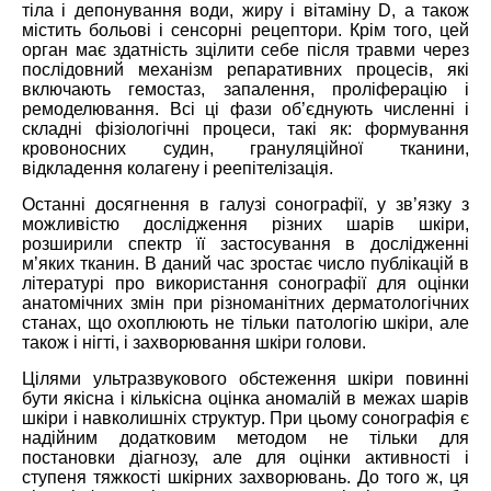
тіла і депонування води, жиру і вітаміну D, а також
містить больові і сенсорні рецептори. Крім того, цей
орган має здатність зцілити себе після травми через
послідовний механізм репаративних процесів, які
включають гемостаз, запалення, проліферацію і
ремоделювання. Всі ці фази об’єднують численні і
складні фізіологічні процеси, такі як: формування
кровоносних судин, грануляційної тканини,
відкладення колагену і реепітелізація.
Останні досягнення в галузі сонографії, у зв’язку з
можливістю дослідження різних шарів шкіри,
розширили спектр її застосування в дослідженні
м’яких тканин. В даний час зростає число публікацій в
літературі про використання сонографії для оцінки
анатомічних змін при різноманітних дерматологічних
станах, що охоплюють не тільки патологію шкіри, але
також і нігті, і захворювання шкіри голови.
Цілями ультразвукового обстеження шкіри повинні
бути якісна і кількісна оцінка аномалій в межах шарів
шкіри і навколишніх структур. При цьому сонографія є
надійним додатковим методом не тільки для
постановки діагнозу, але для оцінки активності і
ступеня тяжкості шкірних захворювань. До того ж, ця