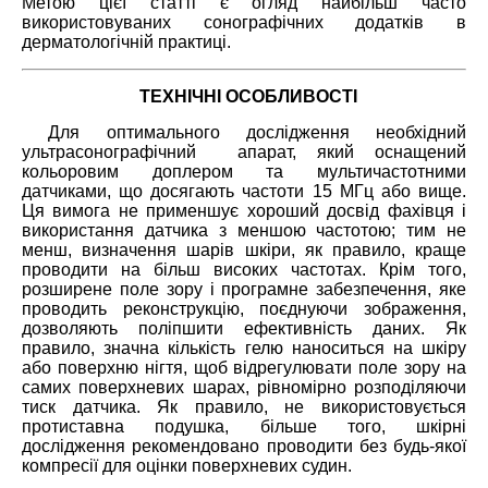
Метою цієї статті є огляд найбільш часто
використовуваних сонографічних додатків в
дерматологічній практиці.
ТЕХНІЧНІ ОСОБЛИВОСТІ
Для оптимального дослідження необхідний
ультрасонографічний апарат, який оснащений
кольоровим доплером та мультичастотними
датчиками, що досягають частоти 15 МГц або вище.
Ця вимога не применшує хороший досвід фахівця і
використання датчика з меншою частотою; тим не
менш, визначення шарів шкіри, як правило, краще
проводити на більш високих частотах. Крім того,
розширене поле зору і програмне забезпечення, яке
проводить реконструкцію, поєднуючи зображення,
дозволяють поліпшити ефективність даних. Як
правило, значна кількість гелю наноситься на шкіру
або поверхню нігтя, щоб відрегулювати поле зору на
самих поверхневих шарах, рівномірно розподіляючи
тиск датчика. Як правило, не використовується
протиставна подушка, більше того, шкірні
дослідження рекомендовано проводити без будь-якої
компресії для оцінки поверхневих судин.