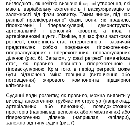
виглядають, як нечітко визначені
і утворення, які
жорстк
мають варіабельну ехогенність і васкуляризацію в
залежності від фази розвитку. Таким чином, під час
ранньої проліферативної фази, вони, як правило,
гіпоехогенні і гіперваскулярні, і демонструють
артеріальний і венозний кровотік, а іноді і
артеріовенозні шунти. Пізніше, під час фази часткової
регресії, ехогенність стає гетерогенною, і зазвичай
представляє собою поєднання гіпоехогенних-
гіперваскулярних і гіперехогенних- гіповаскулярних
ділянок (рис. 6). Загалом, у фазі регресії гемангіома
стає, як правило, повністю гіперехогенною і
гіповаскулярною. Крім того, в період регресії, може
бути відзначена зміна товщини (витончення або
потовщення) жирового компонента підшкірної
клітковини.
Судинні вади розвитку, як правило, можна виявити у
вигляді анехогенних трубчастих структур (наприклад,
артеріальних або венозних), псевдокістозних
просторів (наприклад, венозних або лімфатичних) або
гіперехогенних ділянок (наприклад, капіляри),
залежно від типу судин (рис.7).