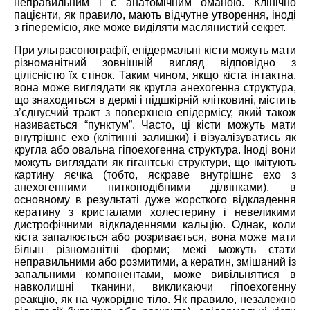
неправильним і є анатомічним оманою. Клінічно
пацієнти, як правило, мають відчутне утворення, іноді
з гіперемією, яке може виділяти маслянистий секрет.
При ультрасонографії, епідермальні кісти можуть мати
різноманітний зовнішній вигляд відповідно з
цілісністю їх стінок. Таким чином, якщо кіста інтактна,
вона може виглядати як кругла анехогенна структура,
що знаходиться в дермі і підшкірній клітковині, містить
з’єднуєчий тракт з поверхнею епідермісу, який також
називається “пунктум”. Часто, ці кісти можуть мати
внутрішнє ехо (клітинні залишки) і візуалізуватись як
кругла або овальна гіпоехогенна структура. Іноді вони
можуть виглядати як гігантські структури, що імітують
картину яєчка (тобто, яскраве внутрішнє ехо з
анехогенними ниткоподібними ділянками), в
основному в результаті дуже жорсткого відкладення
кератину з кристалами холестерину і невеликими
дистрофічними відкладеннями кальцію. Однак, коли
кіста запалюється або розривається, вона може мати
більш різноманітні форми; межі можуть стати
неправильними або розмитими, а кератин, змішаний із
запальними компонентами, може вивільнятися в
навколишні тканини, викликаючи гіпоехогенну
реакцію, як на чужорідне тіло. Як правило, незалежно