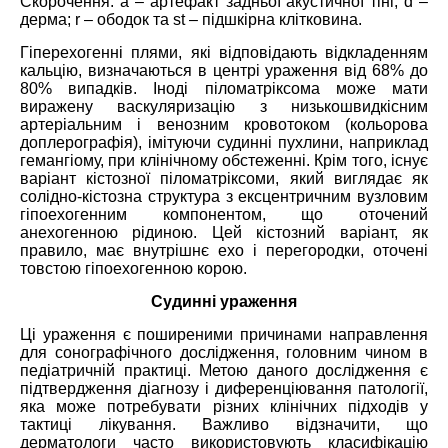
Скорочення: а – артефакт задньої акустичної тіні; d –
дерма; r – ободок та st – підшкірна клітковина.
Гіперехогенні плями, які відповідають відкладенням
кальцію, визначаються в центрі ураження від 68% до
80% випадків. Іноді піломатріксома може мати
виражену васкуляризацію з низькошвидкісним
артеріальним і венозним кровотоком (кольорова
доплерографія), імітуючи судинні пухлини, наприклад
гемангіому, при клінічному обстеженні. Крім того, існує
варіант кістозної піломатріксоми, який виглядає як
солідно-кістозна структура з ексцентричним вузловим
гіпоехогенним компонентом, що оточений
анехогенною рідиною. Цей кістозний варіант, як
правило, має внутрішнє ехо і перегородки, оточені
товстою гіпоехогенною корою.
Судинні ураження
Ці ураження є поширеними причинами направлення
для cонографічного дослідження, головним чином в
педіатричній практиці. Метою даного дослідження є
підтвердження діагнозу і диференціювання патології,
яка може потребувати різних клінічних підходів у
тактиці лікування. Важливо відзначити, що
дерматологи часто використовують класифікацію