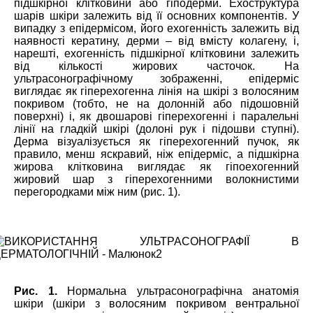
підшкірної клітковини або гіподерми. Ехоструктура
шарів шкіри залежить від її основних компонентів. У
випадку з епідермісом, його ехогенність залежить від
наявності кератину, дерми – від вмісту колагену, і,
нарешті, ехогенність підшкірної клітковини залежить
від кількості жирових часточок. На
ультрасонографічному зображенні, епідерміс
виглядає як гіперехогенна лінія на шкірі з волосяним
покривом (тобто, не на долонній або підошовній
поверхні) і, як двошарові гіперехогенні і паралельні
лінії на гладкій шкірі (долоні рук і підошви ступні).
Дерма візуалізується як гіперехогенний пучок, як
правило, менш яскравий, ніж епідерміс, а підшкірна
жирова клітковина виглядає як гіпоехогенний
жировий шар з гіперехогенними волокнистими
перегородками між ним (рис. 1).
Рис. 1.
Нормальна ультрасонографічна анатомія
шкіри (шкіри з волосяним покривом вентральної