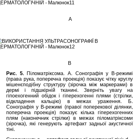
А
В
Рис. 5.
Піломатріксома. А. Сонографія у В-режимі
(права рука, поперечна проекція) показує чітку круглу
мішенєподібну структуру (зірочка між маркерами) в
дермі і підшкірній тканині. Зверніть увагу на
гіпоехогенний обідок і гіперехогенні плями (стрілки,
відкладення кальцію) в межах ураження. Б.
Сонографія у В-режимі (правої поперекової ділянки,
поперечна проекція) показує кілька гіперехогенних
плям (наконечник стрілки) в межах піломатріксоми
(зірочка), які генерують артефакт задньої акустичної
тіні.