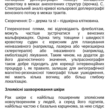
кровотоку в межах анехогенних структур (зірочка). С.
Спектральний аналіз кривої кольорової доплерографії
венозного потоку в межах трактів.
Скорочення: D – дерма та st – підшкірна клітковина.
Гіперехогенні плями, які відповідають флеболітам,
можуть частіше зустрічатися у венозних
мальформаціях. Оцінка типу, товщини і швидкості
кровотоку судин є корисним для планування
неінвазивного (наприклад, лазерна або черезшкірна
склеротерапія) або інвазивного (наприклад,
емболізація) лікування. Таким чином, на додаток до
його діагностичного значення, ультрасонографія
також добре підходить для корекції інтервенційних
процедур і, як правило, залишає для ангіографічної
магнітно-резонансної томографії тільки ушкодження,
які мають кілька вогнищ або більш глибоку
локалізацію.
Злоякісні захворювання шкіри
Рак шкіри є найбільш поширеним злоякісним
новоутворенням у людей, а серед його підтипів,
найбільш частою є базальна карцинома, за нею слідує