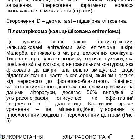
запалення. Гіперехогенні фрагменти волосся
визначаються в межах кісти (стрілки).
Скорочення: D – дерма та st – підшкірна клітковина.
Піломатріксома (кальцифікована епітеліома)
Ці пухлини, звані також піломатріксоми,
кальцифіковані епітеліоми або епітеліома шкіри
Малерба, виникають з матриці волосяних фолікулів.
Типова історія їхнього розвитку включає пухлину, яка
повільно збільшується, з неправильним контуром, яка
фіксована до шкіри, але вільно зміщується щодо
підлеглих тканин, часто із кольором, який змінюється
від червоного до фіолетово-блакитного. Клінічно,
частота помилкового діагнозу при піломатріксомах, за
даними літератури, досягає 56% випадків, а
ультрасонографія описується як ефективний
інструмент в її діагностиці. Класичний зразок
ураження – це мішенєподібне утворення з
гіпоехогенним обідком і гіперехогенним центром (Рис.
5).