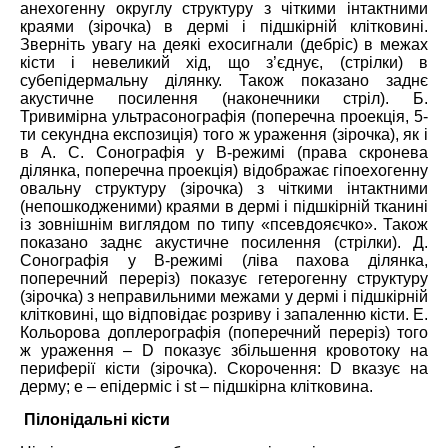
анехогенну округлу структуру з чіткими інтактними
краями (зірочка) в дермі і підшкірній клітковині.
Зверніть увагу на деякі ехосигнали (дебріс) в межах
кісти і невеликий хід, що з’єднує, (стрілки) в
субепідермальну ділянку. Також показано заднє
акустичне посилення (наконечники стріл). Б.
Тривимірна ультрасонографія (поперечна проекція, 5-
ти секундна експозиція) того ж ураження (зірочка), як і
в А. С. Сонографія у В-режимі (права скронева
ділянка, поперечна проекція) відображає гіпоехогенну
овальну структуру (зірочка) з чіткими інтактними
(непошкодженими) краями в дермі і підшкірній тканині
із зовнішнім виглядом по типу «псевдояєчко». Також
показано заднє акустичне посилення (стрілки). Д.
Сонографія у В-режимі (ліва пахова ділянка,
поперечний переріз) показує гетерогенну структуру
(зірочка) з неправильними межами у дермі і підшкірній
клітковині, що відповідає розриву і запаленню кісти. Е.
Кольорова доплерографія (поперечний переріз) того
ж ураження – D показує збільшення кровотоку на
периферії кісти (зірочка). Скорочення: D вказує на
дерму; е – епідерміс і st – підшкірна клітковина.
Пілонідальні кісти