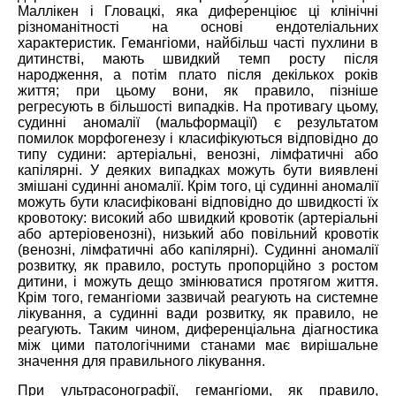
Маллікен і Гловацкі, яка диференціює ці клінічні
різноманітності на основі ендотеліальних
характеристик. Гемангіоми, найбільш часті пухлини в
дитинстві, мають швидкий темп росту після
народження, а потім плато після декількох років
життя; при цьому вони, як правило, пізніше
регресують в більшості випадків. На противагу цьому,
судинні аномалії (мальформації) є результатом
помилок морфогенезу і класифікуються відповідно до
типу судини: артеріальні, венозні, лімфатичні або
капілярні. У деяких випадках можуть бути виявлені
змішані судинні аномалії. Крім того, ці судинні аномалії
можуть бути класифіковані відповідно до швидкості їх
кровотоку: високий або швидкий кровотік (артеріальні
або артеріовенозні), низький або повільний кровотік
(венозні, лімфатичні або капілярні). Судинні аномалії
розвитку, як правило, ростуть пропорційно з ростом
дитини, і можуть дещо змінюватися протягом життя.
Крім того, гемангіоми зазвичай реагують на системне
лікування, а судинні вади розвитку, як правило, не
реагують. Таким чином, диференціальна діагностика
між цими патологічними станами має вирішальне
значення для правильного лікування.
При ультрасонографії, гемангіоми, як правило,