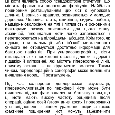
Ці кісти являють собою псевдокістозні структури, що
містять фрагменти волосяних фолікулів. Найбільш
поширеним розташуванням цих кіст є куприкова
ділянка, і, вони, як правило, розвиваються у молодих
дорослих. Чоловіча стать, ожиріння, сидяча робота,
надмірне оволосіння на тілі і пітливість є основними
факторами ризику, описаними для цього стану.
Зазвичай, пілонідальні кісти легко запалюються і
перетворюються на пілонідальні абсцеси. Крім того, як
відомо, при пальпації або ін’єкції метиленового
синього не отримується достатньо інформації для
багатьох пацієнтів. При ультрасонографії ці кісти
виглядають як гіпоехогенні овальні ділянки в дермі і
підшкірній клітковині, які містять гіперехогенні лінії,
причому останні – це фрагменти волосся. Таким
чином, передопераційна сонографія може поліпшити
виявлення нориці і її розгалужень.
Під час кольорової доплерівської візуалізації,
гіперваскуляризація по периферії кісти може бути
виявлена під час фази запалення. У зв’язку з тим, що
ці кісти мають високу частоту рецидивів після
операції, оцінка осей (вгору, вниз, косих і поперечних)
у співвідношенні з рівнем ураження шкіри, а також
фактичне поширення кіст, можуть забезпечити