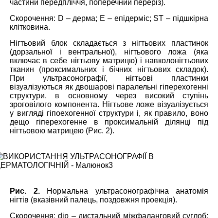
частини передпліччя, поперечний переріз).
Скорочення: D – дерма; Е – епідерміс; ST – підшкірна
клітковина.
Нігтьовий блок складається з нігтьових пластинок
(дорзальної і вентральної), нігтьового ложа (яка
включає в себе нігтьову матрицю) і навколонігтьових
тканин (проксимальних і бічних нігтьових складок).
При ультрасонографії, нігтьові пластинки
візуалізуються як двошарові паралельні гіперехогенні
структури, в основному через високий ступінь
зроговілого компонента. Нігтьове ложе візуалізується
у вигляді гіпоехогенної структури і, як правило, воно
дещо гіперехогенне в проксимальній ділянці під
нігтьовою матрицею (Рис. 2).
Рис. 2.
Нормальна ультрасонографічна анатомія
нігтів (вказівний палець, поздовжня проекція).
Скорочення: dip – дистальний міжфаланговий суглоб;