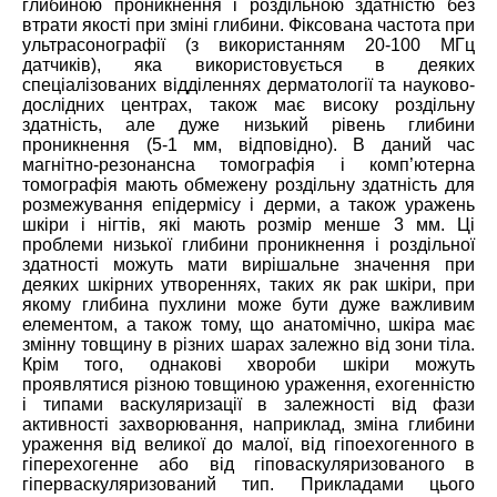
глибиною проникнення і роздільною здатністю без
втрати якості при зміні глибини. Фіксована частота при
ультрасонографії (з використанням 20-100 МГц
датчиків), яка використовується в деяких
спеціалізованих відділеннях дерматології та науково-
дослідних центрах, також має високу роздільну
здатність, але дуже низький рівень глибини
проникнення (5-1 мм, відповідно). В даний час
магнітно-резонансна томографія і комп’ютерна
томографія мають обмежену роздільну здатність для
розмежування епідермісу і дерми, а також уражень
шкіри і нігтів, які мають розмір менше 3 мм. Ці
проблеми низької глибини проникнення і роздільної
здатності можуть мати вирішальне значення при
деяких шкірних утвореннях, таких як рак шкіри, при
якому глибина пухлини може бути дуже важливим
елементом, а також тому, що анатомічно, шкіра має
змінну товщину в різних шарах залежно від зони тіла.
Крім того, однакові хвороби шкіри можуть
проявлятися різною товщиною ураження, ехогенністю
і типами васкуляризації в залежності від фази
активності захворювання, наприклад, зміна глибини
ураження від великої до малої, від гіпоехогенного в
гіперехогенне або від гіповаскуляризованого в
гіперваскуляризований тип. Прикладами цього