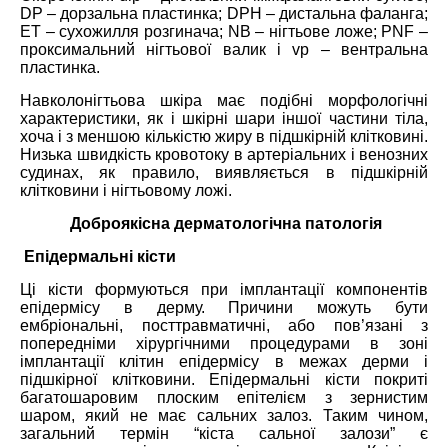
DP – дорзальна пластинка; DPH – дистальна фаланга;
ET – сухожилля розгинача; NB – нігтьове ложе; PNF –
проксимальний нігтьової валик і vp – вентральна
пластинка.
Навколонігтьова шкіра має подібні морфологічні
характеристики, як і шкірні шари іншої частини тіла,
хоча і з меншою кількістю жиру в підшкірній клітковині.
Низька швидкість кровотоку в артеріальних і венозних
судинах, як правило, виявляється в підшкірній
клітковини і нігтьовому ложі.
Доброякісна дерматологічна патологія
Епідермальні кісти
Ці кісти формуються при імплантації компонентів
епідермісу в дерму. Причини можуть бути
ембріональні, посттравматичні, або пов’язані з
попередніми хірургічними процедурами в зоні
імплантації клітин епідермісу в межах дерми і
підшкірної клітковини. Епідермальні кісти покриті
багатошаровим плоским епітелієм з зернистим
шаром, який не має сальних залоз. Таким чином,
загальний термін “кіста сальної залози” є