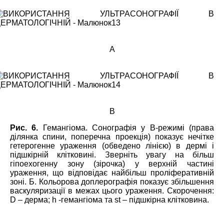
А
В
Рис. 6.
Гемангіома. Сонографія у В-режимі (права
ділянка спини, поперечна проекція) показує нечітке
гетерогенне ураження (обведено лінією) в дермі і
підшкірній клітковині. Зверніть увагу на більш
гіпоехогенну зону (зірочка) у верхній частині
ураження, що відповідає найбільш проліферативній
зоні. Б. Кольорова доплерографія показує збільшення
васкуляризації в межах цього ураження. Скорочення:
D – дерма; h -гемангіома та st – підшкірна клітковина.