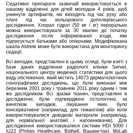
Седативні препарати зазвичай використовується в
нашому відділенні для дітей молодше 4 років, щоб
уникнути артефактів, які виходять під час руху або
плачі під час кольорового допплерівського
дослідження. Хлорал гідрат (50 мг / кг) перорально
можна використовувати за 30 хвилин до початку
дослідження після інформованої згоди, яке
підписується батьками або опікунами. Модифікована
шкала Aldrete може бути використана для моніторингу
седації.
Всі випадки, представлені в цьому огляді, були взяті з
бази даних відділення радіології клініки Servet,
національного центру медичної статистики для цього
виду обстеження, який містить 14073 дерматологічних
сонографічних досліджень, що були виконані між
березнем 2001 року і травнем 2011 року одним і тим
же дослідником. Всі зразки тканин, представлені в
дослідженні, були підтверджені гістологічно, за
винятком випадків, лікування яких було
консервативне (наприклад, для гемангіом) або коли
використовувалися довідкові матеріали (наприклад,
для нормальної анатомії і наповнювачів). Для
дослідження використовувалися системи HDI 5000 і
iU22 (Philips Healthcare, Bothell, Вашингтон), MyLab