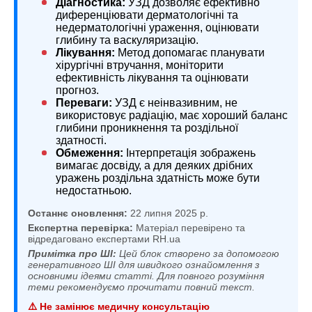
Діагностика:
УЗД дозволяє ефективно
диференціювати дерматологічні та
недерматологічні ураження, оцінювати
глибину та васкуляризацію.
Лікування:
Метод допомагає планувати
хірургічні втручання, моніторити
ефективність лікування та оцінювати
прогноз.
Переваги:
УЗД є неінвазивним, не
використовує радіацію, має хороший баланс
глибини проникнення та роздільної
здатності.
Обмеження:
Інтерпретація зображень
вимагає досвіду, а для деяких дрібних
уражень роздільна здатність може бути
недостатньою.
Останнє оновлення:
22 липня 2025 р.
Експертна перевірка:
Матеріал перевірено та
відредаговано експертами RH.ua
Примітка про ШІ:
Цей блок створено за допомогою
генеративного ШІ для швидкого ознайомлення з
основними ідеями статті. Для повного розуміння
теми рекомендуємо прочитати повний текст.
⚠️ Не замінює медичну консультацію