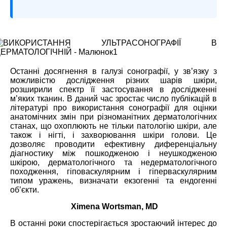
Останні досягнення в галузі сонографії, у зв’язку з
можливістю дослідження різних шарів шкіри,
розширили спектр її застосування в дослідженні
м’яких тканин. В даний час зростає число публікацій в
літературі про використання сонографії для оцінки
анатомічних змін при різноманітних дерматологічних
станах, що охоплюють не тільки патологію шкіри, але
також і нігті, і захворювання шкіри голови. Це
дозволяє проводити ефективну диференціальну
діагностику між пошкодженою і неушкодженою
шкірою, дерматологічного та недерматологічного
походження, гіповаскулярним і гіперваскулярним
типом уражень, визначати екзогенні та ендогенні
об’єкти.
Ximena Wortsman, MD
В останні роки спостерігається зростаючий інтерес до