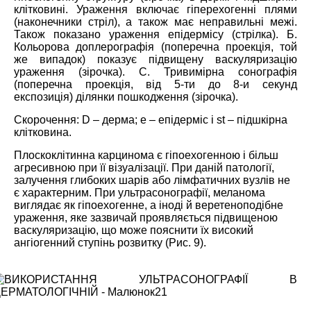
клітковині. Ураження включає гіперехогенні плями
(наконечники стріл), а також має неправильні межі.
Також показано ураження епідермісу (стрілка). Б.
Кольорова доплерографія (поперечна проекція, той
же випадок) показує підвищену васкуляризацію
ураження (зірочка). С. Тривимірна сонографія
(поперечна проекція, від 5-ти до 8-и секунд
експозиція) ділянки пошкодження (зірочка).
Скорочення: D – дерма; е – епідерміс і st – підшкірна
клітковина.
Плоскоклітинна карцинома є гіпоехогенною і більш
агресивною при її візуалізації. При даній патології,
залучення глибоких шарів або лімфатичних вузлів не
є характерним. При ультрасонографії, меланома
виглядає як гіпоехогенне, а іноді й веретеноподібне
ураження, яке зазвичай проявляється підвищеною
васкуляризацію, що може пояснити їх високий
ангіогенний ступінь розвитку (Рис. 9).