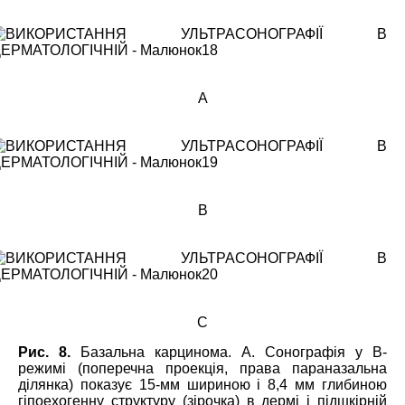
А
В
С
Рис. 8.
Базальна карцинома. А. Сонографія у В-
режимі (поперечна проекція, права параназальна
ділянка) показує 15-мм шириною і 8,4 мм глибиною
гіпоехогенну структуру (зірочка) в дермі і підшкірній