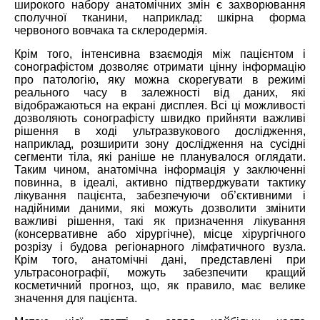
широкого набору анатомічних змін є захворювання
сполучної тканини, наприклад: шкірна форма
червоного вовчака та склеродермія.
Крім того, інтенсивна взаємодія між пацієнтом і
сонографістом дозволяє отримати цінну інформацію
про патологію, яку можна скорегувати в режимі
реального часу в залежності від даних, які
відображаються на екрані дисплея. Всі ці можливості
дозволяють сонографісту швидко прийняти важливі
рішення в ході ультразвукового дослідження,
наприклад, розширити зону дослідження на сусідні
сегменти тіла, які раніше не планувалося оглядати.
Таким чином, анатомічна інформація у заключенні
повинна, в ідеалі, активно підтверджувати тактику
лікування пацієнта, забезпечуючи об’єктивними і
надійними даними, які можуть дозволити змінити
важливі рішення, такі як призначення лікування
(консервативне або хірургічне), місце хірургічного
розрізу і будова регіонарного лімфатичного вузла.
Крім того, анатомічні дані, представлені при
ультрасонографії, можуть забезпечити кращий
косметичний прогноз, що, як правило, має велике
значення для пацієнта.