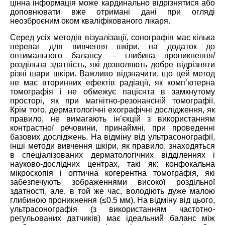
цінна інформація може кардинально відрізнятися або
доповнювати вже отримані дані при огляді
неозброєним оком кваліфікованого лікаря.
Серед усіх методів візуалізації, сонографія має кілька
переваг для вивчення шкіри, на додаток до
оптимального балансу – глибина проникнення/
роздільна здатність, які дозволяють добре відрізняти
різні шари шкіри. Важливо відзначити, що цей метод
не має вторинних ефектів радіації, як комп’ютерна
томографія і не обмежує пацієнта в замкнутому
просторі, як при магнітно-резонансній томографії.
Крім того, дерматологічні ехографічні дослідження, як
правило, не вимагають ін’єкцій з використанням
контрастної речовини, принаймні, при проведенні
базових досліджень. На відміну від ультрасонографії,
інші методи вивчення шкіри, як правило, знаходяться
в спеціалізованих дерматологічних відділеннях і
науково-дослідних центрах, такі як: конфокальна
мікроскопія і оптична когерентна томографія, які
забезпечують зображеннями високої роздільної
здатності, але, в той же час, володіють дуже малою
глибиною проникнення (≤0.5 мм). На відміну від цього,
ультрасонографія (з використанням частотно-
регульованих датчиків) має ідеальний баланс між