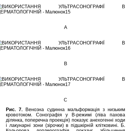
А
В
C
Рис. 7.
Венозна судинна мальформація з низьким
кровотоком. Сонографія у В-режимі (ліва пахова
ділянка, поперечна проекція) показує анехогенні ходи
і лакунарні зони (зірочки) в підшкірній клітковині. Б.
Кольорова доплерографія показує збільшення