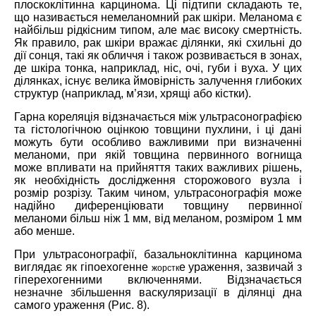
плоскоклітинна карцинома. Ці підтипи складають те,
що називається немеланомний рак шкіри. Меланома є
найбільш рідкісним типом, але має високу смертність.
Як правило, рак шкіри вражає ділянки, які схильні до
дії сонця, такі як обличчя і також розвивається в зонах,
де шкіра тонка, наприклад, ніс, очі, губи і вуха. У цих
ділянках, існує велика ймовірність залучення глибоких
структур (наприклад, м’язи, хрящі або кістки).
Гарна кореляція відзначається між ультрасонографією
та гістологічною оцінкою товщини пухлини, і ці дані
можуть бути особливо важливими при визначенні
меланоми, при якій товщина первинного вогнища
може впливати на прийняття таких важливих рішень,
як необхідність дослідження сторожового вузла і
розмір розрізу. Таким чином, ультрасонографія може
надійно диференціювати товщину первинної
меланоми більш ніж 1 мм, від меланом, розміром 1 мм
або менше.
При ультрасонографії, базальноклітинна карцинома
виглядає як гіпоехогенне
е ураження, зазвичай з
жорстк
гіперехогенними включеннями. Відзначається
незначне збільшення васкуляризації в ділянці дна
самого ураження (Рис. 8).