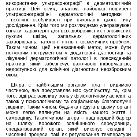
використання ультрасонографії в дерматологічній
практиці. Цей огляд аналізує найбільш поширені
ультрасонографічні дерматологічні методики і
технічні особливості при виконанні цього типу
дослідження. Крім того ми розглядаємо ультразвукові
ознаки, характерні для всіх доброякісних і злоякісних
пухлин шкіри, запальних дерматологічних
захворювань, патології нігтів і косметичних проблем.
Таким чином, цей неінвазивний метод може бути
потужним інструментом у додатковій діагностиці та
лікуванні дерматологічної патології в повсякденній
практиці, який забезпечує важливою інформацією,
недоступною для клінічної діагностики неозброєним
оком.
Шкіра є найбільшим органом тіла і видимою
частиною, яка представляє нас суспільству, та, крім
того, відіграє важливу роль у фізіологічному аспекті, а
також у психологічному та соціальному благополуччі
людини. Таким чином, будь-яка недуга в цьому органі
може легко вплинути на якість нашого життя і
самооцінку. Таким чином, шкіра – наш перший бар’єр
на шляху ворожого зовнішнього середовища,
спеціалізований орган, який виконує складні і
численні процеси, такі як регулювання температури