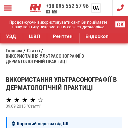
+38
095 552 57 96
UA
RU
Дистрибуція медичного обладнання
Продовжуючи використовувати сайт, Ви приймаєте
OK
нашу політику використання cookies,
детальніше
УЗД
ШВЛ
Рентген
Ендоскоп
Головна
Статті
ВИКОРИСТАННЯ УЛЬТРАСОНОГРАФІЇ В
ДЕРМАТОЛОГІЧНІЙ ПРАКТИЦІ
ВИКОРИСТАННЯ УЛЬТРАСОНОГРАФІЇ В
ДЕРМАТОЛОГІЧНІЙ ПРАКТИЦІ
★ ★ ★ ★ ☆
09.09.2015 "Статті"
🤖 Короткий переказ від ШІ