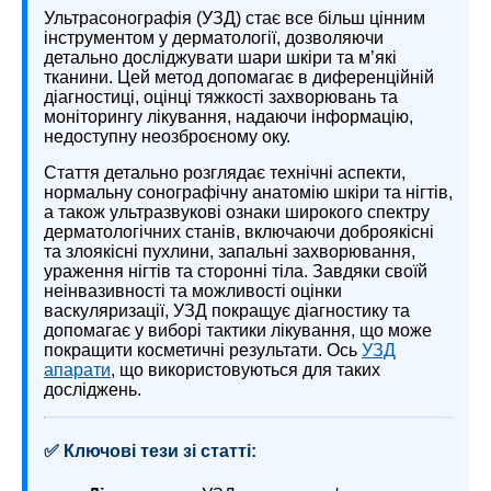
Ультрасонографія (УЗД) стає все більш цінним
інструментом у дерматології, дозволяючи
детально досліджувати шари шкіри та м’які
тканини. Цей метод допомагає в диференційній
діагностиці, оцінці тяжкості захворювань та
моніторингу лікування, надаючи інформацію,
недоступну неозброєному оку.
Стаття детально розглядає технічні аспекти,
нормальну сонографічну анатомію шкіри та нігтів,
а також ультразвукові ознаки широкого спектру
дерматологічних станів, включаючи доброякісні
та злоякісні пухлини, запальні захворювання,
ураження нігтів та сторонні тіла. Завдяки своїй
неінвазивності та можливості оцінки
васкуляризації, УЗД покращує діагностику та
допомагає у виборі тактики лікування, що може
покращити косметичні результати. Ось
УЗД
апарати
, що використовуються для таких
досліджень.
✅ Ключові тези зі статті: