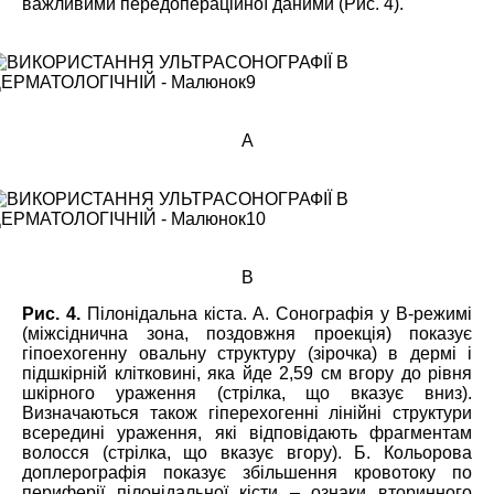
важливими передопераційної даними (Рис. 4).
А
В
Рис. 4.
Пілонідальна кіста. А. Сонографія у В-режимі
(міжсіднична зона, поздовжня проекція) показує
гіпоехогенну овальну структуру (зірочка) в дермі і
підшкірній клітковині, яка йде 2,59 см вгору до рівня
шкірного ураження (стрілка, що вказує вниз).
Визначаються також гіперехогенні лінійні структури
всередині ураження, які відповідають фрагментам
волосся (стрілка, що вказує вгору). Б. Кольорова
доплерографія показує збільшення кровотоку по
периферії пілонідальної кісти – ознаки вторинного