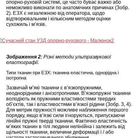
опорно-руховій системі, це часто буває важко або
неможливо виконати по анатомічних причинах (Зобр.
2). ЕЗХ є незалежною від оператора, щодо
відтворювальним і кількісним методом оцінки
сухожиль і м’язів.
Зображення 2:
Різні методи ультразвукової
еластографії.
Типи тканин при ЕЗХ: тканина еластична, однорідна і
ізотропна
Зазвичай м’які тканини є в’язкопружними,
неоднорідними і анізотропними. В’язкопружні тканини
володіють як пружними властивостями твердих
об’єктів, так і властивостями в’язкої рідини (Зобр. 3, 4).
Для метрик пружності можливе наближення першого
порядку, якщо в’язкі сили ігноруються, припускаючи
лінійні пружні тверді тканини. Фактично еластичність
м’яких тканин в тілі людини нелінійна і залежить від
щільності тканини, величини деформації і / або
частоти застосовуваного збудження.