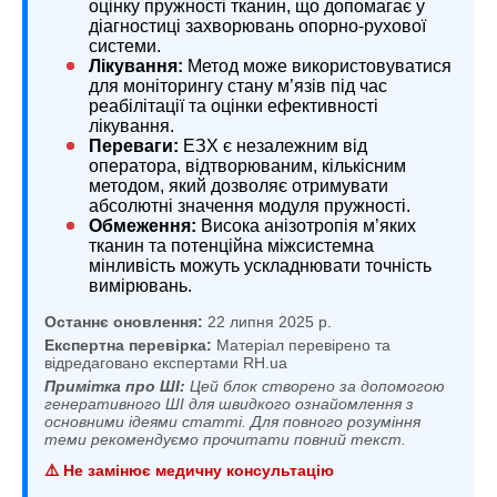
оцінку пружності тканин, що допомагає у
діагностиці захворювань опорно-рухової
системи.
Лікування:
Метод може використовуватися
для моніторингу стану м’язів під час
реабілітації та оцінки ефективності
лікування.
Переваги:
ЕЗХ є незалежним від
оператора, відтворюваним, кількісним
методом, який дозволяє отримувати
абсолютні значення модуля пружності.
Обмеження:
Висока анізотропія м’яких
тканин та потенційна міжсистемна
мінливість можуть ускладнювати точність
вимірювань.
Останнє оновлення:
22 липня 2025 р.
Експертна перевірка:
Матеріал перевірено та
відредаговано експертами RH.ua
Примітка про ШІ:
Цей блок створено за допомогою
генеративного ШІ для швидкого ознайомлення з
основними ідеями статті. Для повного розуміння
теми рекомендуємо прочитати повний текст.
⚠️ Не замінює медичну консультацію