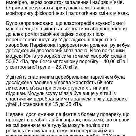
ймовірно, через розвиток запалення і набряк м’язів.
Отримані результати припускають можливість
моніторингу фізіологічних і патологічних змін в м’язах.
Було запропоновано, що еластографія зсувної хвилі
має потенціал в якості альтернативи або доповнення
до електроміографічної оцінки хворих після
перенесеного інсульту. У дослідженні пацієнтів з
хворобою Паркінсона і здорової контрольної групи був
досліджений двоголовий м’яз плеча. Його показники
модуля Юнга у хворих з симптомами хвороби склали
50,87 кПа, при безсимптомному перебігу – 40,06 кПа і
у контрольної групи – 23,70 кПа.
У дітей із спастичним церебральним паралічем була
досліджена пасивна м’язова жорсткість бічного
литкового м’яза при різних ступенях згинання
підошви. Модуль зсуву м’язів був вище у дітей із
спастичним церебральним паралічем, ніж у здорових
дітей, і становив від 15 до 25 кПа.
Недавні дослідження пацієнтів з болем у попереку, що
проходять реабілітаційні вправи, показали, що вправи
на зміцнення м’язів тулуба можуть поліпшити
результати лікування, тому що поперечний м’яз