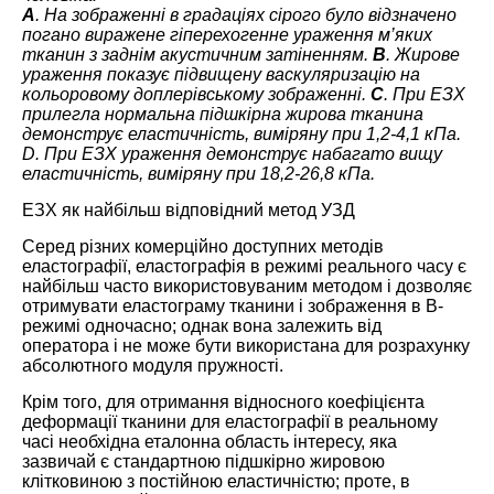
A
. На зображенні в градаціях сірого було відзначено
погано виражене гіперехогенне ураження м’яких
тканин з заднім акустичним затіненням.
B
. Жирове
ураження показує підвищену васкуляризацію на
кольоровому доплерівському зображенні.
C
. При ЕЗХ
прилегла нормальна підшкірна жирова тканина
демонструє еластичність, виміряну при 1,2-4,1 кПа.
D. При ЕЗХ ураження демонструє набагато вищу
еластичність, виміряну при 18,2-26,8 кПа.
ЕЗХ як найбільш відповідний метод УЗД
Серед різних комерційно доступних методів
еластографії, еластографія в режимі реального часу є
найбільш часто використовуваним методом і дозволяє
отримувати еластограму тканини і зображення в B-
режимі одночасно; однак вона залежить від
оператора і не може бути використана для розрахунку
абсолютного модуля пружності.
Крім того, для отримання відносного коефіцієнта
деформації тканини для еластографії в реальному
часі необхідна еталонна область інтересу, яка
зазвичай є стандартною підшкірно жировою
клітковиною з постійною еластичністю; проте, в