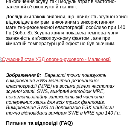
накопичення зсуву, так і модуль втрат в частотно-
залежній в’язкопружній тканині.
Дослідники також виявили, що швидкість зсувної хвилі
відповідає вимірам, виконаним з використанням
магнітно-резонансної еластографії, особливо при 140
Гц (Зобр. 8). Зсувна хвиля показала температурну
залежність в в’язкопружному фантомі, але при
кімнатній температурі цей ефект не був значним.
Зображення 8:
Барвисті точки показують
вимірювання SWS магнітно-резонансної
еластографії (MRE) на восьми різних частотах
зсувної хвилі. SWS, виміряні методом MRE,
показують лінійну залежність від частоти
поперечних хвиль для всіх трьох фантомів.
Вимірювання SWS за допомогою ЕЗХ найбільш
точно відповідали вимірам SWE в MRE при 140 Гц.
Питання та відповіді (FAQ)