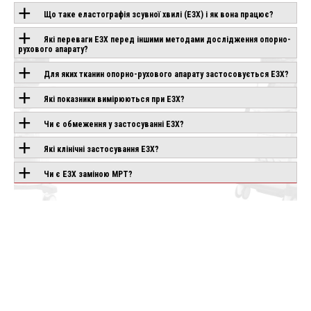
Що таке еластографія зсувної хвилі (ЕЗХ) і як вона працює?
Які переваги ЕЗХ перед іншими методами дослідження опорно-
ОБЛАДНАННЯ З
рухового апарату?
ЦІЄЮ
Для яких тканин опорно-рухового апарату застосовується ЕЗХ?
ТЕХНОЛОГІЄЮ
Які показники вимірюються при ЕЗХ?
Чи є обмеження у застосуванні ЕЗХ?
PLIO
Які клінічні застосування ЕЗХ?
SAMSUNG V6
SAMSUNG V5
ND
Під замовлення
Під замовлення
влення
Чи є ЕЗХ заміною МРТ?