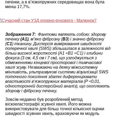
печінки, а в в’язкопружних середовищах вона була
менш 17,7%.
Зображення 7:
Фантоми являють собою: здорову
печінку
(A1)
, м’яко фіброзну (
B3
) і значно фіброзну
(
C1
) тканину. Дисперсія вимірювання швидкості
поперечної хвилі (SWS) збільшилася в залежності від
більш високої жорсткості (A1 <B1 <C1) і глибини
фокуса (3 см, 4,5 см і 7 ​​см), що узгоджується з
обмеженнями кінцевої просторової і тимчасової
хвилі зсуву. Незважаючи на деяку міжсистемну
мінливість, ультразвукові системи візуалізації SWS
поточного покоління здатні диференціювати
властивості в
‘
язкопружних матеріалів (P <0,01,
односторонній дисперсійний аналіз), що охоплюють
здорову і фіброзну печінку.
Зовсім недавно був розроблений метод
віскоеластографіі зсувної хвилі. Його можна
використовувати для більш точної кількісної оцінки
швидкості зсувних хвиль, враховуючи як модуль