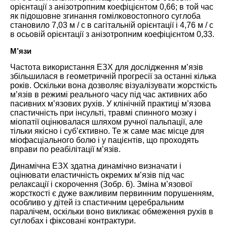
орієнтації з анізотропним коефіцієнтом 0,66; в той час
як підошовне згинання гомілковостопного суглоба
становило 7,03 м / с в сагітальній орієнтації і 4,76 м / с
в осьовій орієнтації з анізотропним коефіцієнтом 0,33.
М’язи
Частота використання ЕЗХ для дослідження м’язів
збільшилася в геометричній прогресії за останні кілька
років. Оскільки вона дозволяє візуалізувати жорсткість
м’язів в режимі реального часу під час активних або
пасивних м’язових рухів. У клінічній практиці м’язова
спастичність при інсульті, травмі спинного мозку і
міопатії оцінювалася шляхом ручної пальпації, але
тільки якісно і суб’єктивно. Те ж саме має місце для
міофасціального болю і у пацієнтів, що проходять
вправи по реабілітації м’язів.
Динамічна ЕЗХ здатна динамічно визначати і
оцінювати еластичність окремих м’язів під час
релаксації і скорочення (Зобр. 6). Зміна м’язової
жорсткості є дуже важливим первинним порушенням,
особливо у дітей із спастичним церебральним
паралічем, оскільки воно викликає обмеження рухів в
суглобах і фіксовані контрактури.