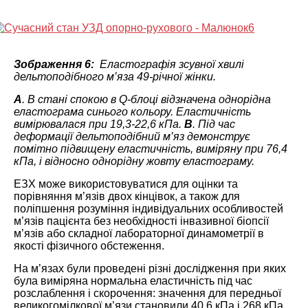
Зображення 6:
Еластографія зсувної хвилі
дельтоподібного м’яза 49-річної жінки.
А
. В стані спокою в Q-блоці відзначена однорідна
еластограма синього кольору. Еластичність
вимірювалася при 19,3-22,6 кПа.
B
. Під час
деформації дельтоподібний м’яз демонструє
помітно підвищену еластичність, виміряну при 76,4
кПа, і відносно однорідну жовту еластограму.
ЕЗХ може використовуватися для оцінки та
порівняння м’язів двох кінцівок, а також для
поліпшення розуміння індивідуальних особливостей
м’язів пацієнта без необхідності інвазивної біопсії
м’язів або складної лабораторної динамометрії в
якості фізичного обстеження.
На м’язах були проведені різні дослідження при яких
була виміряна нормальна еластичність під час
розслаблення і скорочення: значення для передньої
великогомілкової м’язи становили 40,6 кПа і 268 кПа,