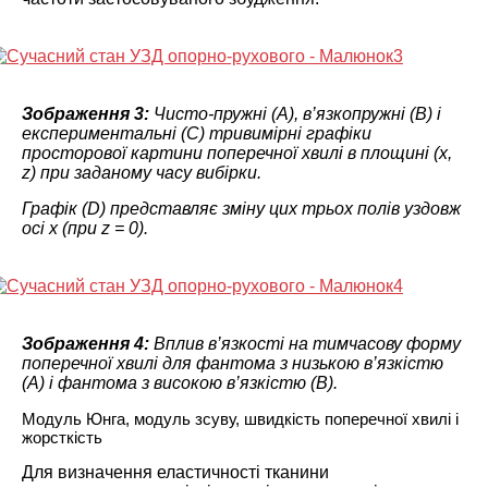
Зображення 3:
Чисто-пружні (A), в’язкопружні (B) і
експериментальні (C) тривимірні графіки
просторової картини поперечної хвилі в площині (x,
z) при заданому часу вибірки.
Графік (D) представляє зміну цих трьох полів уздовж
осі x (при z = 0).
Зображення 4:
Вплив в’язкості на тимчасову форму
поперечної хвилі для фантома з низькою в’язкістю
(A) і фантома з високою в’язкістю (B).
Модуль Юнга, модуль зсуву, швидкість поперечної хвилі і
жорсткість
Для визначення еластичності тканини