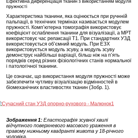
Ефективна диференціація тканин з використанням модуля
пружності
Характеристика тканини, яка оцінюється при ручнній
пальпації, в технічних термінах називається модулем
пружності. Комп’ютерна томографія використовує
коефіцієнт ослаблення тканини для візуалізації, а МРТ
використовує час релаксації T1. При стандартних УЗД
використовується об’ємний модуль. При ЕЗХ
використовується модуль зсуву, а модуль зсуву
демонструє найбільші варіації, більш ніж на п’ять
порядків серед різних фізіологічних станів нормальної
і патологічної тканини.
Це означає, що використання модуля пружності може
забезпечити чутливу візуалізацію відмінностей в
біомеханічних властивостях тканин (Зобр. 1).
Зображення 1:
Еластографія зсувної хвилі
відчутного поверхневого масового ураження в
правому нижньому квадранті живота у 18-річного
чоловіка.