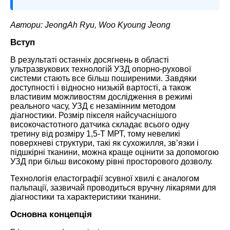
Автори: JeongAh Ryu, Woo Kyoung Jeong
Вступ
В результаті останніх досягнень в області
ультразвукових технологій УЗД опорно-рухової
системи стають все більш поширеними. Завдяки
доступності і відносно низькій вартості, а також
властивим можливостям дослідження в режимі
реального часу, УЗД є незамінним методом
діагностики. Розмір пікселя найсучаснішого
високочастотного датчика складає всього одну
третину від розміру 1,5-Т МРТ, тому невеликі
поверхневі структури, такі як сухожилля, зв’язки і
підшкірні тканини, можна краще оцінити за допомогою
УЗД при більш високому рівні просторового дозволу.
Технологія еластографії зсувної хвилі є аналогом
пальпації, зазвичай проводиться вручну лікарями для
діагностики та характеристики тканини.
Основна концепція