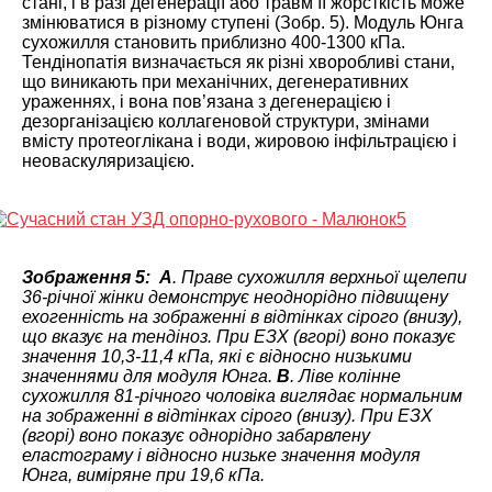
стані, і в разі дегенерації або травм її жорсткість може
змінюватися в різному ступені (Зобр. 5). Модуль Юнга
сухожилля становить приблизно 400-1300 кПа.
Тендінопатія визначається як різні хворобливі стани,
що виникають при механічних, дегенеративних
ураженнях, і вона пов’язана з дегенерацією і
дезорганізацією коллагеновой структури, змінами
вмісту протеоглікана і води, жировою інфільтрацією і
неоваскуляризацією.
Зображення 5:
A
. Праве сухожилля верхньої щелепи
36-річної жінки демонструє неоднорідно підвищену
ехогенність на зображенні в відтінках сірого (внизу),
що вказує на тендіноз. При ЕЗХ (вгорі) воно показує
значення 10,3-11,4 кПа, які є відносно низькими
значеннями для модуля Юнга.
B
. Ліве колінне
сухожилля 81-річного чоловіка виглядає нормальним
на зображенні в відтінках сірого (внизу). При ЕЗХ
(вгорі) воно показує однорідно забарвлену
еластограму і відносно низьке значення модуля
Юнга, виміряне при 19,6 кПа.