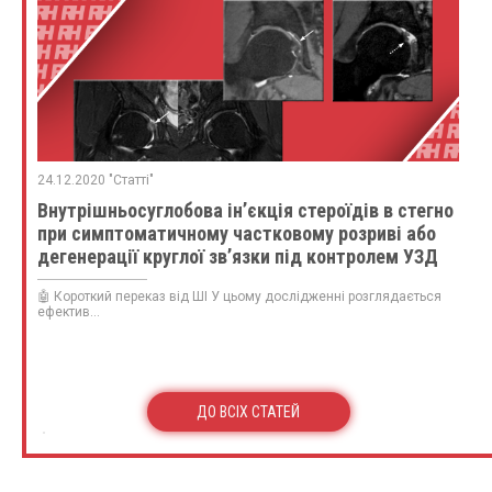
24.12.2020 "Статті"
Внутрішньосуглобова ін’єкція стероїдів в стегно
при симптоматичному частковому розриві або
дегенерації круглої зв’язки під контролем УЗД
🤖 Короткий переказ від ШІ У цьому дослідженні розглядається
ефектив...
ДО ВСІХ СТАТЕЙ