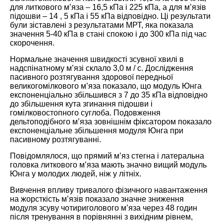
для литкового м’яза – 16,5 кПа і 225 кПа, а для м’язів
підошви – 14 , 5 кПа і 55 кПа відповідно. Ці результати
були зіставлені з результатами МРТ, яка показала
значення 5-40 кПа в стані спокою і до 300 кПа під час
скорочення.
Нормальне значення швидкості зсувної хвилі в
надспінатному м’язі склало 3,0 м / с. Дослідження
пасивного розтягування здорової передньої
великогомілкового м’яза показало, що модуль Юнга
експоненціально збільшився з 7 до 35 кПа відповідно
до збільшення кута згинання підошви і
гомілковостопного суглоба. Подовження
дельтоподібного м’яза зовнішнім фіксатором показало
експоненціальне збільшення модуля Юнга при
пасивному розтягуванні.
Повідомлялося, що прямий м’яз стегна і латеральна
головка литкового м’яза мають значно вищий модуль
Юнга у молодих людей, ніж у літніх.
Вивчення впливу тривалого фізичного навантаження
на жорсткість м’язів показало значне зниження
модуля зсуву чотириголового м’яза через 48 годин
після тренування в порівнянні з вихідним рівнем,