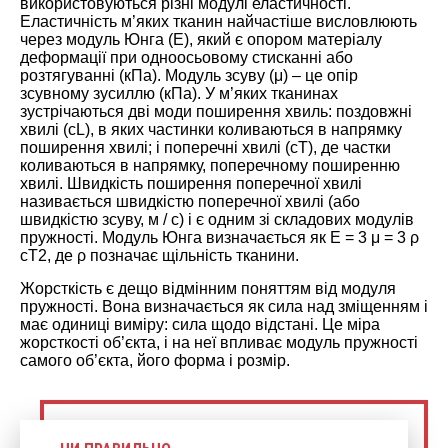
використовуються різні модулі еластичності.
Еластичність м’яких тканин найчастіше висловлюють
через модуль Юнга (E), який є опором матеріалу
деформації при одноосьовому стисканні або
розтягуванні (кПа). Модуль зсуву (μ) – це опір
зсувному зусиллю (кПа). У м’яких тканинах
зустрічаються дві моди поширення хвиль: поздовжні
хвилі (cL), в яких частинки коливаються в напрямку
поширення хвилі; і поперечні хвилі (cT), де частки
коливаються в напрямку, поперечному поширенню
хвилі. Швидкість поширення поперечної хвилі
називається швидкістю поперечної хвилі (або
швидкістю зсуву, м / с) і є одним зі складових модулів
пружності. Модуль Юнга визначається як E = 3 μ = 3 ρ
cT2, де ρ позначає щільність тканини.
Жорсткість є дещо відмінним поняттям від модуля
пружності. Вона визначається як сила над зміщенням і
має одиниці виміру: сила щодо відстані. Це міра
жорсткості об’єкта, і на неї впливає модуль пружності
самого об’єкта, його форма і розмір.