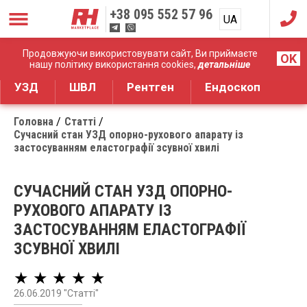
+38
095 552 57 96
UA
RU
Дистрибуція медичного обладнання
Продовжуючи використовувати сайт, Ви приймаєте
OK
нашу політику використання cookies,
детальніше
УЗД
ШВЛ
Рентген
Ендоскоп
Головна
Статті
Сучасний стан УЗД опорно-рухового апарату із
застосуванням еластографії зсувної хвилі
СУЧАСНИЙ СТАН УЗД ОПОРНО-
РУХОВОГО АПАРАТУ ІЗ
ЗАСТОСУВАННЯМ ЕЛАСТОГРАФІЇ
ЗСУВНОЇ ХВИЛІ
★ ★ ★ ★ ★
26.06.2019 "Статті"