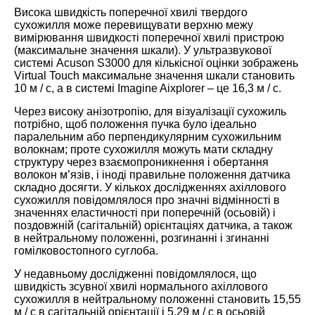
Висока швидкість поперечної хвилі твердого
сухожилля може перевищувати верхню межу
вимірювання швидкості поперечної хвилі пристрою
(максимальне значення шкали). У ультразвукової
системі Acuson S3000 для кількісної оцінки зображень
Virtual Touch максимальне значення шкали становить
10 м / с, а в системі Imagine Aixplorer – це 16,3 м / с.
Через високу анізотропію, для візуалізації сухожиль
потрібно, щоб положення пучка було ідеально
паралельним або перпендикулярним сухожильним
волокнам; проте сухожилля можуть мати складну
структуру через взаємопроникнення і обертання
волокон м’язів, і іноді правильне положення датчика
складно досягти. У кількох дослідженнях ахіллового
сухожилля повідомлялося про значні відмінності в
значеннях еластичності при поперечній (осьовій) і
поздовжній (сагітальній) орієнтаціях датчика, а також
в нейтральному положенні, розгинанні і згинанні
гомілковостопного суглоба.
У недавньому дослідженні повідомлялося, що
швидкість зсувної хвилі нормального ахіллового
сухожилля в нейтральному положенні становить 15,55
м / с в сагітальній орієнтації і 5,29 м / с в осьовій