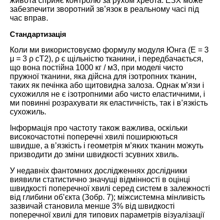
живота сприяє контролю за рухом хребта. ЕЗХ може
забезпечити зворотний зв’язок в реальному часі під
час вправ.
Стандартизація
Коли ми використовуємо формулу модуля Юнга (E = 3
μ = 3 ρ cT2), ρ є щільністю тканини, і передбачається,
що вона постійна 1000 кг / м3, при моделі чисто
пружної тканини, яка дійсна для ізотропних тканин,
таких як печінка або щитовидна залоза. Однак м’язи і
сухожилля не є ізотропними або чисто еластичними, і
ми повинні розрахувати як еластичність, так і в’язкість
сухожиль.
Інформація про частоту також важлива, оскільки
високочастотні поперечні хвилі поширюються
швидше, а в’язкість і геометрія м’яких тканин можуть
призводити до зміни швидкості зсувних хвиль.
У недавніх фантомних дослідженнях дослідники
виявили статистично значущі відмінності в оцінці
швидкості поперечної хвилі серед систем в залежності
від глибини об’єкта (Зобр. 7); міжсистемна мінливість
зазвичай становила менше 3% від швидкості
поперечної хвилі для типових параметрів візуалізації